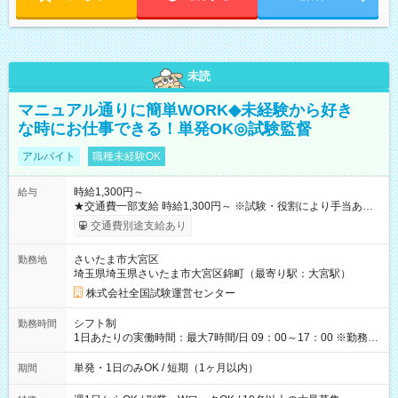
未読
マニュアル通りに簡単WORK◆未経験から好き
な時にお仕事できる！単発OK◎試験監督
アルバイト
職種未経験OK
時給1,300円～
給与
★交通費一部支給 時給1,300円～ ※試験・役割により手当あり
※勤務回数により昇給あり 【即給（前払い）オプションあ
交通費別途支給あり
り！】 希望される場合、勤務から1週間ほどで給与の一部を受け
取れます。 ※手数料418円がかかります。 【過去試験日の収入
さいたま市大宮区
勤務地
例】 ・河合塾模擬試験 8:30～17:30（休憩1時間） 時給1,300円
埼玉県埼玉県さいたま市大宮区錦町（最寄り駅：大宮駅）
×8時間＝日収10,400円＋交通費 ※当日の役割により時給＋100
円の場合あり ・国家試験 7:00～13:30（休憩なし） 時給1,300
株式会社全国試験運営センター
円（役割手当＋100円）×6時間＝日収8,400円＋交通費 【試用期
間】試用期間なし
シフト制
勤務時間
1日あたりの実働時間：最大7時間/日 09：00～17：00 ※勤務時
間は 試験により異なります。
単発・1日のみOK / 短期（1ヶ月以内）
期間