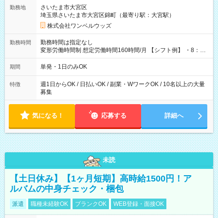
用期間なし
さいたま市大宮区
勤務地
埼玉県さいたま市大宮区錦町（最寄り駅：大宮駅）
株式会社ワンベルウッズ
勤務時間は指定なし
勤務時間
変形労働時間制 想定労働時間160時間/月 【シフト例】 ・8：00
～21：00
単発・1日のみOK
期間
週1日からOK / 日払いOK / 副業・WワークOK / 10名以上の大量
特徴
募集
気になる！
応募する
詳細へ
未読
【土日休み】【1ヶ月短期】高時給1500円！ア
ルバムの中身チェック・梱包
派遣
職種未経験OK
ブランクOK
WEB登録・面接OK