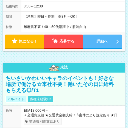
8:30～12:30
勤務時間
【急募】即日～長期 ※8月～OK！
期間
履歴書不要
/
40～50代活躍中
/
服装自由
特徴
気になる！
応募する
詳細へ
未読
ちいさいかわいいキャラのイベントも！好きな
場所で働ける☆来社不要！働いたその日に給料
もらえる◎/T1
アルバイト
職種未経験OK
日給13,000円～
給与
＋交通費支給 ★交通費全額支給！ ┗案件により規定あり ★日払
いOK！（規定あり） ┗働いたその日に現金GET♪ お仕事後はコ
交通費別途支給あり
ンビニATMから 日払い分を引き落とせます！ 【試用期間】試