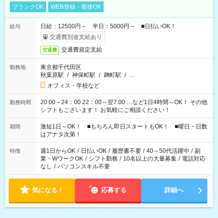
ブランクOK
WEB登録・面接OK
日給：12500円～ 半日：5000円～ ■日払いOK！
給与
交通費別途支給あり
交通費規定支給
交通費
東京都千代田区
勤務地
秋葉原駅
/
神保町駅
/
麹町駅
/
…
オフィス・学校など
20:00～24：00 22：00～翌7:00 …など1日4時間～OK！ その他
勤務時間
シフトもございます！ お気軽にご相談ください！
激短1日～OK！ ■もちろん即日スタートもOK！ ■曜日・日数
期間
はアナタ次第！
週1日からOK
/
日払いOK
/
履歴書不要
/
40～50代活躍中
/
副
特徴
業・WワークOK
/
シフト勤務
/
10名以上の大量募集
/
電話対応
なし
/
パソコンスキル不要
気になる！
応募する
詳細へ