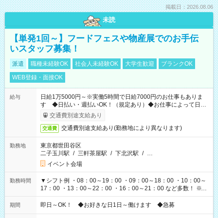
掲載日：2026.08.06
未読
【単発1回～】フードフェスや物産展でのお手伝
いスタッフ募集！
派遣
職種未経験OK
社会人未経験OK
大学生歓迎
ブランクOK
WEB登録・面接OK
日給1万5000円～※実働5時間で日給7000円のお仕事もありま
給与
す ◆日払い・週払いOK！（規定あり）◆お仕事によって日給
も異なります
交通費別途支給あり
交通費別途支給あり(勤務地により異なります)
交通費
東京都世田谷区
勤務地
二子玉川駅
/
三軒茶屋駅
/
下北沢駅
/
…
イベント会場
▼シフト例 ・08：00～19：00 ・09：00～18：00 ・10：00～
勤務時間
17：00 ・13：00～22：00 ・16：00～21：00 など多数！ ※お
仕事により勤務時間が異なります
即日～OK！ ◆お好きな日1日～働けます ◆急募
期間