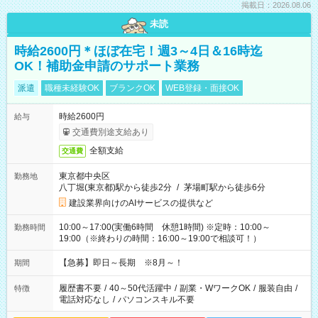
掲載日：2026.08.06
未読
時給2600円＊ほぼ在宅！週3～4日＆16時迄
OK！補助金申請のサポート業務
派遣
職種未経験OK
ブランクOK
WEB登録・面接OK
時給2600円
給与
交通費別途支給あり
全額支給
交通費
東京都中央区
勤務地
八丁堀(東京都)駅から徒歩2分
/
茅場町駅から徒歩6分
建設業界向けのAIサービスの提供など
10:00～17:00(実働6時間 休憩1時間) ※定時：10:00～
勤務時間
19:00（※終わりの時間：16:00～19:00で相談可！）
【急募】即日～長期 ※8月～！
期間
履歴書不要
/
40～50代活躍中
/
副業・WワークOK
/
服装自由
/
特徴
電話対応なし
/
パソコンスキル不要