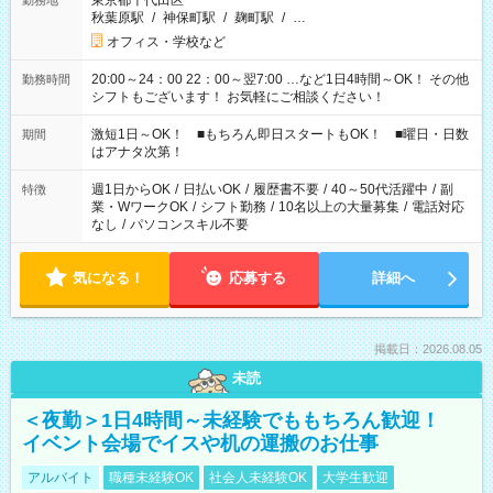
東京都千代田区
勤務地
秋葉原駅
/
神保町駅
/
麹町駅
/
…
オフィス・学校など
20:00～24：00 22：00～翌7:00 …など1日4時間～OK！ その他
勤務時間
シフトもございます！ お気軽にご相談ください！
激短1日～OK！ ■もちろん即日スタートもOK！ ■曜日・日数
期間
はアナタ次第！
週1日からOK
/
日払いOK
/
履歴書不要
/
40～50代活躍中
/
副
特徴
業・WワークOK
/
シフト勤務
/
10名以上の大量募集
/
電話対応
なし
/
パソコンスキル不要
気になる！
応募する
詳細へ
掲載日：2026.08.05
未読
＜夜勤＞1日4時間～未経験でももちろん歓迎！
イベント会場でイスや机の運搬のお仕事
アルバイト
職種未経験OK
社会人未経験OK
大学生歓迎