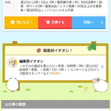
週1日からOK
/
日払いOK
/
履歴書不要
/
40～50代活躍中
/
副
特徴
業・WワークOK
/
服装自由
/
シフト勤務
/
10名以上の大量募
集
/
電話対応なし
/
パソコンスキル不要
気になる！
応募する
詳細へ
編集部イチオシ
＜ホテルの備品を運ぶだけ＞単発・短時間～OK／安心の日
給保障＊夜勤、＜単発＊1日～OK！＞コンサートなどのグッ
ズ販売スタッフ＊など
(8/6UP!)
お仕事の概要