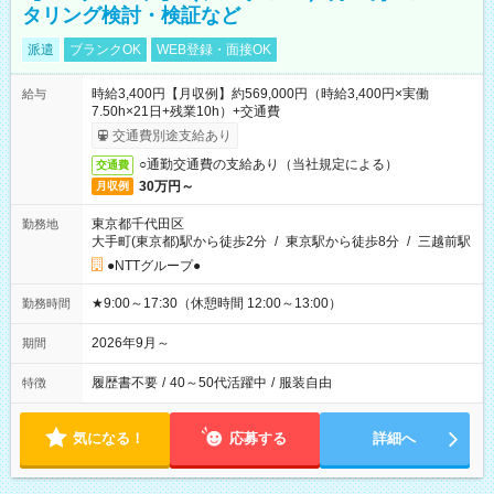
タリング検討・検証など
派遣
ブランクOK
WEB登録・面接OK
時給3,400円【月収例】約569,000円（時給3,400円×実働
給与
7.50h×21日+残業10h）+交通費
交通費別途支給あり
○通勤交通費の支給あり（当社規定による）
交通費
30万円～
月収例
東京都千代田区
勤務地
大手町(東京都)駅から徒歩2分
/
東京駅から徒歩8分
/
三越前駅
●NTTグループ●
★9:00～17:30（休憩時間 12:00～13:00）
勤務時間
2026年9月～
期間
履歴書不要
/
40～50代活躍中
/
服装自由
特徴
気になる！
応募する
詳細へ