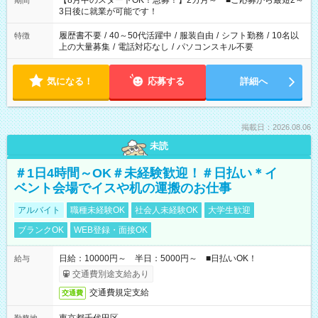
【8月中のスタートOK！急募！】2カ月～ ■ご応募から最短2～
期間
ね。 ※Wワーク希望の方へ 今ご覧のお仕事で希望する勤務時間
3日後に就業が可能です！
と、もう1つのお仕事の勤務時間。 合計で週40時間を超える場
合は応募できません。
履歴書不要
/
40～50代活躍中
/
服装自由
/
シフト勤務
/
10名以
特徴
上の大量募集
/
電話対応なし
/
パソコンスキル不要
気になる！
応募する
詳細へ
掲載日：2026.08.06
未読
＃1日4時間～OK＃未経験歓迎！＃日払い＊イ
ベント会場でイスや机の運搬のお仕事
アルバイト
職種未経験OK
社会人未経験OK
大学生歓迎
ブランクOK
WEB登録・面接OK
日給：10000円～ 半日：5000円～ ■日払いOK！
給与
交通費別途支給あり
交通費規定支給
交通費