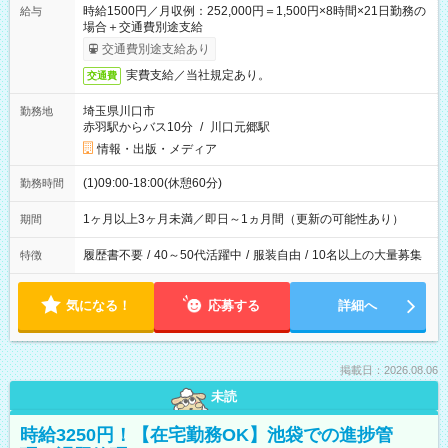
時給1500円／月収例：252,000円＝1,500円×8時間×21日勤務の
給与
場合＋交通費別途支給
交通費別途支給あり
実費支給／当社規定あり。
交通費
埼玉県川口市
勤務地
赤羽駅からバス10分
/
川口元郷駅
情報・出版・メディア
(1)09:00-18:00(休憩60分)
勤務時間
1ヶ月以上3ヶ月未満／即日～1ヵ月間（更新の可能性あり）
期間
履歴書不要
/
40～50代活躍中
/
服装自由
/
10名以上の大量募集
特徴
気になる！
応募する
詳細へ
掲載日：2026.08.06
未読
時給3250円！【在宅勤務OK】池袋での進捗管