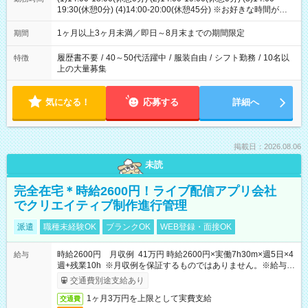
19:30(休憩0分) (4)14:00-20:00(休憩45分) ※お好きな時間が選べ
ます
1ヶ月以上3ヶ月未満／即日～8月末までの期間限定
期間
履歴書不要
/
40～50代活躍中
/
服装自由
/
シフト勤務
/
10名以
特徴
上の大量募集
気になる！
応募する
詳細へ
掲載日：2026.08.06
未読
完全在宅＊時給2600円！ライブ配信アプリ会社
でクリエイティブ制作進行管理
派遣
職種未経験OK
ブランクOK
WEB登録・面接OK
時給2600円 月収例 41万円 時給2600円×実働7h30m×週5日×4
給与
週+残業10h ※月収例を保証するものではありません。※給与即
受取りサービス利用可（利用条件有）
交通費別途支給あり
1ヶ月3万円を上限として実費支給
交通費