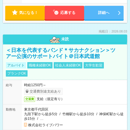
気になる！
応募する
詳細へ
掲載日：2026.08.03
未読
＜日本を代表するバンド＊サカナクション＞ツ
アー公演のサポートバイト＠日本武道館
アルバイト
職種未経験OK
社会人未経験OK
大学生歓迎
ブランクOK
時給1250円～
給与
交通費別途支給あり
支給（規定有り）
交通費
東京都千代田区
勤務地
九段下駅から徒歩5分
/
竹橋駅から徒歩10分
/
神保町駅から徒
歩15分
/
…
株式会社ライブパワー