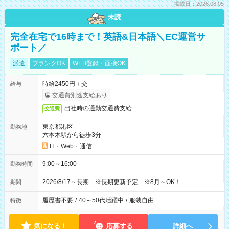
掲載日：2026.08.05
未読
完全在宅で16時まで！英語&日本語＼EC運営サ
ポート／
派遣
ブランクOK
WEB登録・面接OK
時給2450円＋交
給与
交通費別途支給あり
出社時の通勤交通費支給
交通費
東京都港区
勤務地
六本木駅から徒歩3分
IT・Web・通信
9:00～16:00
勤務時間
2026/8/17～長期 ※長期更新予定 ※8月～OK！
期間
履歴書不要
/
40～50代活躍中
/
服装自由
特徴
気になる！
応募する
詳細へ