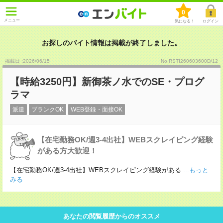
0
メニュー
気になる！
ログイン
お探しのバイト情報は掲載が終了しました。
掲載日 :2026
/
06
/
15
No.RSTI260603600D/12
【時給3250円】新御茶ノ水でのSE・プログ
ラマ
派遣
ブランクOK
WEB登録・面接OK
【在宅勤務OK/週3-4出社】WEBスクレイピング経験
がある方大歓迎！
【在宅勤務OK/週3-4出社】WEBスクレイピング経験がある
...もっと
みる
あなたの閲覧履歴からのオススメ