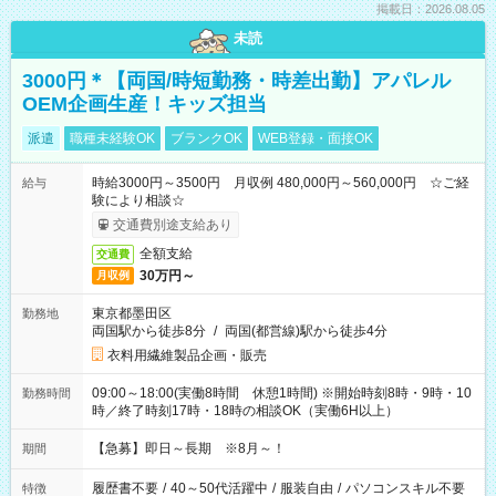
掲載日：2026.08.05
未読
3000円＊【両国/時短勤務・時差出勤】アパレル
OEM企画生産！キッズ担当
派遣
職種未経験OK
ブランクOK
WEB登録・面接OK
時給3000円～3500円 月収例 480,000円～560,000円 ☆ご経
給与
験により相談☆
交通費別途支給あり
全額支給
交通費
30万円～
月収例
東京都墨田区
勤務地
両国駅から徒歩8分
/
両国(都営線)駅から徒歩4分
衣料用繊維製品企画・販売
09:00～18:00(実働8時間 休憩1時間) ※開始時刻8時・9時・10
勤務時間
時／終了時刻17時・18時の相談OK（実働6H以上）
【急募】即日～長期 ※8月～！
期間
履歴書不要
/
40～50代活躍中
/
服装自由
/
パソコンスキル不要
特徴