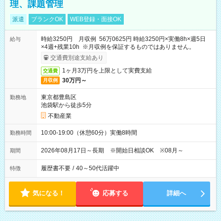
理、課題管理
派遣
ブランクOK
WEB登録・面接OK
時給3250円 月収例 56万0625円 時給3250円×実働8h×週5日
給与
×4週+残業10h ※月収例を保証するものではありません。
交通費別途支給あり
1ヶ月3万円を上限として実費支給
交通費
30万円～
月収例
東京都豊島区
勤務地
池袋駅から徒歩5分
不動産業
10:00-19:00（休憩60分）実働8時間
勤務時間
2026年08月17日～長期 ※開始日相談OK ※08月～
期間
履歴書不要
/
40～50代活躍中
特徴
気になる！
応募する
詳細へ