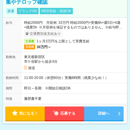
集やテロップ確認
派遣
ブランクOK
WEB登録・面接OK
時給2000円 月収例 33万円 時給2000円×実働8h×週5日×4週
給与
+残業5h ※月収例を保証するものではありません。※給与即受
取りサービス利用可（利用条件有）
交通費別途支給あり
1ヶ月3万円を上限として実費支給
交通費
30万円～
月収例
東京都新宿区
勤務地
市ケ谷駅から徒歩3分
放送
11:00-20:00（休憩60分）実働8時間（残業少なめ！）
勤務時間
即日～長期 ※開始日相談OK
期間
履歴書不要
特徴
気になる！
応募する
詳細へ