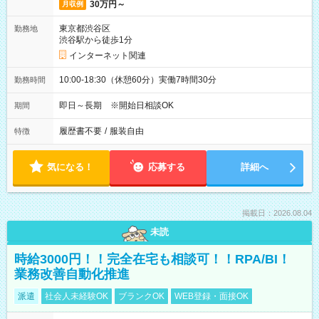
30万円～
月収例
東京都渋谷区
勤務地
渋谷駅から徒歩1分
インターネット関連
10:00-18:30（休憩60分）実働7時間30分
勤務時間
即日～長期 ※開始日相談OK
期間
履歴書不要
/
服装自由
特徴
気になる！
応募する
詳細へ
掲載日：2026.08.04
未読
時給3000円！！完全在宅も相談可！！RPA/BI！
業務改善自動化推進
派遣
社会人未経験OK
ブランクOK
WEB登録・面接OK