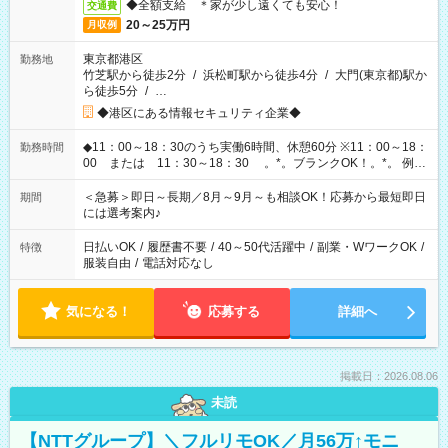
◆全額支給 ＊家が少し遠くても安心！
交通費
20～25万円
月収例
東京都港区
勤務地
竹芝駅から徒歩2分
/
浜松町駅から徒歩4分
/
大門(東京都)駅か
ら徒歩5分
/
…
◆港区にある情報セキュリティ企業◆
◆11：00～18：30のうち実働6時間、休憩60分 ※11：00～18：
勤務時間
00 または 11：30～18：30 。*。ブランクOK！。*。 例え
ば前職が、 在宅/財団法人/事務/コールセンター/受付/販売/カフェ
スタッフ スイーツ販売/ホテルフロント/化粧品販売/など 様々な
＜急募＞即日～長期／8月～9月～も相談OK！応募から最短即日
期間
業界から入社して活躍されています♪
には選考案内♪
日払いOK
/
履歴書不要
/
40～50代活躍中
/
副業・WワークOK
/
特徴
服装自由
/
電話対応なし
気になる！
応募する
詳細へ
掲載日：2026.08.06
未読
【NTTグループ】＼フルリモOK／月56万↑モニ