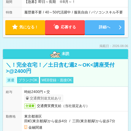
【急募】即日～長期 ※8月～！
期間
履歴書不要
/
40～50代活躍中
/
服装自由
/
パソコンスキル不要
特徴
気になる！
応募する
詳細へ
掲載日：2026.08.06
未読
＼！完全在宅！／土日含む週2～OK<講座受付
>@2400円
派遣
ブランクOK
WEB登録・面接OK
時給2400円＋交
給与
交通費別途支給あり
交通費実費支給（当社規定あり）
交通費
東京都港区
勤務地
田町(東京都)駅から徒歩4分
/
三田(東京都)駅から徒歩7分
金融関連