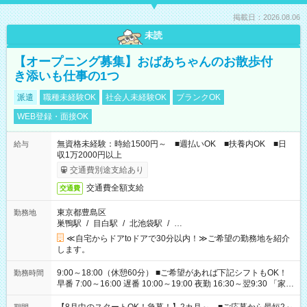
掲載日：2026.08.06
未読
【オープニング募集】おばあちゃんのお散歩付
き添いも仕事の1つ
派遣
職種未経験OK
社会人未経験OK
ブランクOK
WEB登録・面接OK
無資格未経験：時給1500円～ ■週払いOK ■扶養内OK ■日
給与
収1万2000円以上
交通費別途支給あり
交通費全額支給
交通費
東京都豊島区
勤務地
巣鴨駅
/
目白駅
/
北池袋駅
/
…
≪自宅からドアtoドアで30分以内！≫ご希望の勤務地を紹介
します。
9:00～18:00（休憩60分） ■ご希望があれば下記シフトもOK！
勤務時間
早番 7:00～16:00 遅番 10:00～19:00 夜勤 16:30～翌9:30 「家族
と休みを合わせたい」 「余裕を持って夕飯の準備がしたい」
「できれば残業はしたくない」 など、ご希望を教えてください