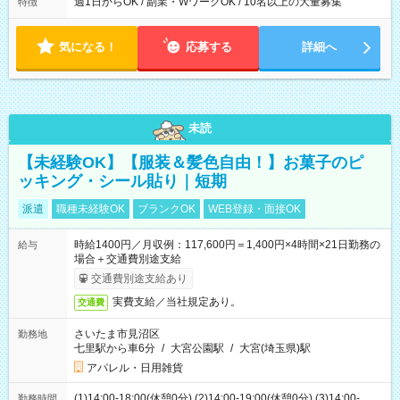
週1日からOK / 副業・WワークOK / 10名以上の大量募集
特徴
気になる！
応募する
詳細へ
未読
【未経験OK】【服装＆髪色自由！】お菓子のピ
ッキング・シール貼り｜短期
派遣
職種未経験OK
ブランクOK
WEB登録・面接OK
時給1400円／月収例：117,600円＝1,400円×4時間×21日勤務の
給与
場合＋交通費別途支給
交通費別途支給あり
実費支給／当社規定あり。
交通費
さいたま市見沼区
勤務地
七里駅から車6分
/
大宮公園駅
/
大宮(埼玉県)駅
アパレル・日用雑貨
(1)14:00-18:00(休憩0分) (2)14:00-19:00(休憩0分) (3)14:00-
勤務時間