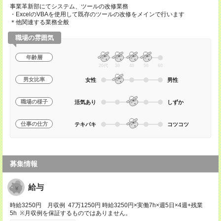
事業革新部にてシステム、ツールの改修業務
・ExcelのVBAを使用して既存のツールの改修をメインで行います
＊他関連する業務全般
職場の雰囲気
年齢層
20代
30
40
50
60
男女比率
女性
男性
職場の様子
活気あり
しずか
仕事の仕方
テキパキ
コツコツ
募集情報
給与
時給3250円 月収例 47万1250円 時給3250円×実働7h×週5日×4週+残業
5h ※月収例を保証するものではありません。