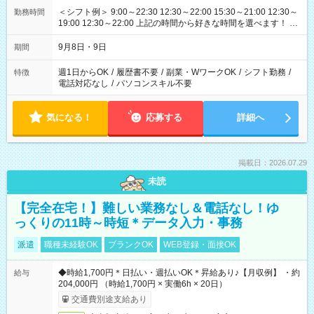
＜シフト例＞ 9:00～22:30 12:30～22:00 15:30～21:00 12:30～
勤務時間
19:00 12:30～22:00 上記の時間から好きな時間を選べます！ ※
時間は変更となる可能性があります
9月8日・9日
期間
週1日からOK
/
履歴書不要
/
副業・WワークOK
/
シフト勤務
/
特徴
電話対応なし
/
パソコンスキル不要
気になる！
応募する
詳細へ
掲載日：2026.07.29
未読
【完全在宅！】難しい業務なし＆電話なし！ゆ
っくりの11時～時短＊データ入力・事務
派遣
職種未経験OK
ブランクOK
WEB登録・面接OK
◆時給1,700円＊日払い・週払いOK＊昇給あり♪【月収例】 ・約
給与
204,000円 （時給1,700円 × 実働6h × 20日）
交通費別途支給あり