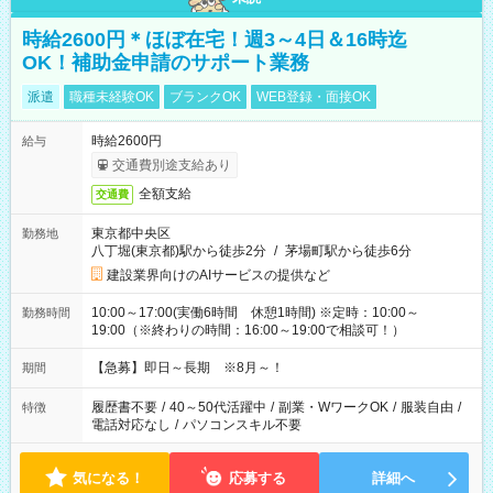
時給2600円＊ほぼ在宅！週3～4日＆16時迄
OK！補助金申請のサポート業務
派遣
職種未経験OK
ブランクOK
WEB登録・面接OK
時給2600円
給与
交通費別途支給あり
全額支給
交通費
東京都中央区
勤務地
八丁堀(東京都)駅から徒歩2分
/
茅場町駅から徒歩6分
建設業界向けのAIサービスの提供など
10:00～17:00(実働6時間 休憩1時間) ※定時：10:00～
勤務時間
19:00（※終わりの時間：16:00～19:00で相談可！）
【急募】即日～長期 ※8月～！
期間
履歴書不要
/
40～50代活躍中
/
副業・WワークOK
/
服装自由
/
特徴
電話対応なし
/
パソコンスキル不要
気になる！
応募する
詳細へ