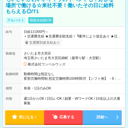
場所で働ける☆来社不要！働いたその日に給料
もらえる◎/T1
アルバイト
職種未経験OK
日給13,000円～
給与
＋交通費支給 ★交通費全額支給！ ┗案件により規定あり ★日払
いOK！（規定あり） ┗働いたその日に現金GET♪ お仕事後はコ
交通費別途支給あり
ンビニATMから 日払い分を引き落とせます！ 【試用期間】試
用期間なし
さいたま市大宮区
勤務地
埼玉県さいたま市大宮区錦町（最寄り駅：大宮駅）
株式会社ワンベルウッズ
勤務時間は指定なし
勤務時間
変形労働時間制 想定労働時間160時間/月 【シフト例】 ・8：00
～21：00
単発・1日のみOK
期間
週1日からOK / 日払いOK / 副業・WワークOK / 10名以上の大量
特徴
募集
気になる！
応募する
詳細へ