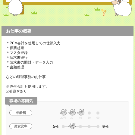
お仕事の概要
＊PCA会計を使用しての仕訳入力
＊伝票起票
＊マスタ登録
＊請求書発行
＊請求書の開封・データ入力
＊書類整理
などの経理事務のお仕事
※弥生会計も使用します。
※引継ぎあり
職場の雰囲気
年齢層
20代
30
40
50
60
男女比率
女性
男性