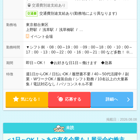
も異なります
交通費別途支給あり
交通費別途支給あり(勤務地により異なります)
交通費
東京都台東区
勤務地
上野駅
/
浅草駅
/
浅草橋駅
/
…
イベント会場
▼シフト例 ・08：00～19：00 ・09：00～18：00 ・10：00～
勤務時間
17：00 ・13：00～22：00 ・16：00～21：00 など多数！ ※お
仕事により勤務時間が異なります
即日～OK！ ◆お好きな日1日～働けます ◆急募
期間
週1日からOK
/
日払いOK
/
履歴書不要
/
40～50代活躍中
/
副
特徴
業・WワークOK
/
服装自由
/
シフト勤務
/
10名以上の大量募
集
/
電話対応なし
/
パソコンスキル不要
気になる！
応募する
詳細へ
掲載日：2026.08.08
未読
＜1日～OK！＞あの有名企業も！展示会や株主