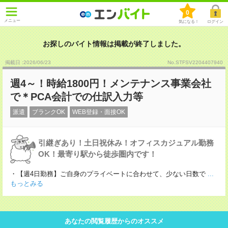
0
メニュー
気になる！
ログイン
お探しのバイト情報は掲載が終了しました。
掲載日 :2026
/
06
/
23
No.STFSV2204407940
週4～！時給1800円！メンテナンス事業会社
で＊PCA会計での仕訳入力等
派遣
ブランクOK
WEB登録・面接OK
引継ぎあり！土日祝休み！オフィスカジュアル勤務
OK！最寄り駅から徒歩圏内です！
・【週4日勤務】ご自身のプライベートに合わせて、少ない日数で
...
もっとみる
あなたの閲覧履歴からのオススメ