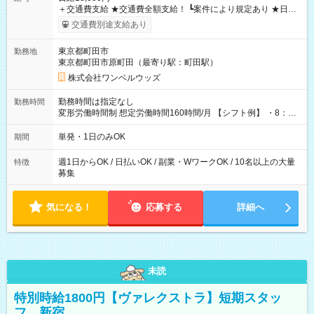
＋交通費支給 ★交通費全額支給！ ┗案件により規定あり ★日払
いOK！（規定あり） ┗働いたその日に現金GET♪ お仕事後はコ
交通費別途支給あり
ンビニATMから 日払い分を引き落とせます！ 【試用期間】試
用期間なし
東京都町田市
勤務地
東京都町田市原町田（最寄り駅：町田駅）
株式会社ワンベルウッズ
勤務時間は指定なし
勤務時間
変形労働時間制 想定労働時間160時間/月 【シフト例】 ・8：00
～21：00
単発・1日のみOK
期間
週1日からOK / 日払いOK / 副業・WワークOK / 10名以上の大量
特徴
募集
気になる！
応募する
詳細へ
未読
特別時給1800円【ヴァレクストラ】短期スタッ
フ 新宿