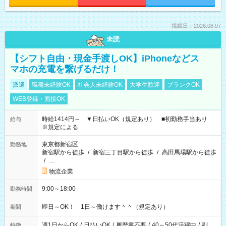
掲載日：2026.08.07
未読
【シフト自由・現金手渡しOK】iPhoneなどス
マホの充電を繋げるだけ！
派遣
職種未経験OK
社会人未経験OK
大学生歓迎
ブランクOK
WEB登録・面接OK
時給1414円～ ▼日払いOK（規定あり） ■初勤務手当あり
給与
※規定による
東京都新宿区
勤務地
新宿駅から徒歩
/
新宿三丁目駅から徒歩
/
高田馬場駅から徒歩
/
…
物流企業
9:00～18:00
勤務時間
即日～OK！ 1日～働けます＾＾（規定あり）
期間
週1日からOK
/
日払いOK
/
履歴書不要
/
40～50代活躍中
/
副
特徴