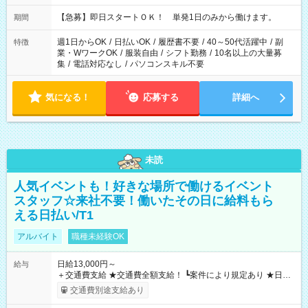
・13：00～22：00 ・22：00～翌6：00 など
【急募】即日スタートＯＫ！ 単発1日のみから働けます。
期間
週1日からOK
/
日払いOK
/
履歴書不要
/
40～50代活躍中
/
副
特徴
業・WワークOK
/
服装自由
/
シフト勤務
/
10名以上の大量募
集
/
電話対応なし
/
パソコンスキル不要
気になる！
応募する
詳細へ
未読
人気イベントも！好きな場所で働けるイベント
スタッフ☆来社不要！働いたその日に給料もら
える日払い/T1
アルバイト
職種未経験OK
日給13,000円～
給与
＋交通費支給 ★交通費全額支給！ ┗案件により規定あり ★日払
いOK！（規定あり） ┗働いたその日に現金GET♪ お仕事後はコ
交通費別途支給あり
ンビニATMから 日払い分を引き落とせます！ 【試用期間】試