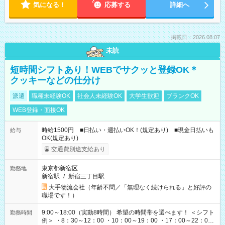
気になる！
応募する
詳細へ
掲載日：2026.08.07
未読
短時間シフトあり！WEBでサクッと登録OK＊
クッキーなどの仕分け
派遣
職種未経験OK
社会人未経験OK
大学生歓迎
ブランクOK
WEB登録・面接OK
時給1500円 ■日払い・週払いOK！(規定あり) ■現金日払いも
給与
OK(規定あり)
交通費別途支給あり
東京都新宿区
勤務地
新宿駅
/
新宿三丁目駅
大手物流会社（年齢不問／「無理なく続けられる」と好評の
職場です！）
9:00～18:00（実動8時間） 希望の時間帯を選べます！ ＜シフト
勤務時間
例＞ ・8：30～12：00 ・10：00～19：00 ・17：00～22：00