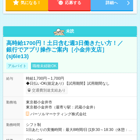
気になる！
応募する
詳細へ
未読
高時給1700円！土日含む週3日働きたい方！／
銀行でアプリ操作ご案内［小金井支店］
(sj6ie13)
アルバイト
職種未経験OK
時給1,700円～1,700円
給与
◆日払いOK(規定あり) 【試用期間】試用期間なし
交通費別途支給あり
東京都小金井市
勤務地
東京都小金井市（最寄り駅：武蔵小金井）
パーソルマーケティング株式会社
シフト制
勤務時間
1日あたりの実働時間：最大8時間/日 [1]9:30～18:30（休憩：1
時間） [2]15:30～19:30（休憩：なし） ・平日のみ週3日 【土日
祝】9:30～18:30(実働8時間)【平日】15:30～19:30(実働4時間)