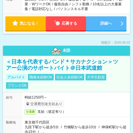
業・WワークOK
/
服装自由
/
シフト勤務
/
10名以上の大量募
集
/
電話対応なし
/
パソコンスキル不要
気になる！
応募する
詳細へ
掲載日：2026.08.03
未読
＜日本を代表するバンド＊サカナクション＞ツ
アー公演のサポートバイト＠日本武道館
アルバイト
職種未経験OK
社会人未経験OK
大学生歓迎
ブランクOK
時給1250円～
給与
交通費別途支給あり
支給（規定有り）
交通費
東京都千代田区
勤務地
九段下駅から徒歩5分
/
竹橋駅から徒歩10分
/
神保町駅から徒
歩15分
/
…