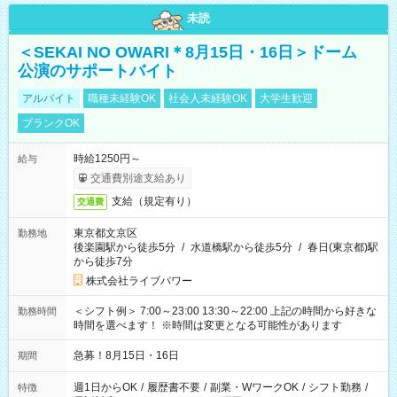
未読
＜SEKAI NO OWARI＊8月15日・16日＞ドーム
公演のサポートバイト
アルバイト
職種未経験OK
社会人未経験OK
大学生歓迎
ブランクOK
時給1250円～
給与
交通費別途支給あり
支給（規定有り）
交通費
東京都文京区
勤務地
後楽園駅から徒歩5分
/
水道橋駅から徒歩5分
/
春日(東京都)駅
から徒歩7分
株式会社ライブパワー
＜シフト例＞ 7:00～23:00 13:30～22:00 上記の時間から好きな
勤務時間
時間を選べます！ ※時間は変更となる可能性があります
急募！8月15日・16日
期間
週1日からOK
/
履歴書不要
/
副業・WワークOK
/
シフト勤務
/
特徴