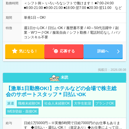
＜シフト例＞ いろいろなシフトで働けます！ ■7:00-24:00
勤務時間
■8:00-21:00 ■9:00-21:00 ■18:00-翌7:00 ■20:30-翌11:00 など
単発1日～OK!
期間
週1日からOK
/
日払いOK
/
履歴書不要
/
40～50代活躍中
/
副
特徴
業・WワークOK
/
服装自由
/
シフト勤務
/
電話対応なし
/
パソ
コンスキル不要
気になる！
応募する
詳細へ
掲載日：2026.08.08
未読
【激単1日勤務OK!】ホテルなどの会場で株主総
会のサポートスタッフ＊日払いOK
派遣
職種未経験OK
社会人未経験OK
大学生歓迎
ブランクOK
WEB登録・面接OK
日給1万5000円～※実働5時間で日給7000円のお仕事もありま
給与
す ◆日払い・週払いOK！（規定あり）◆お仕事によって日給