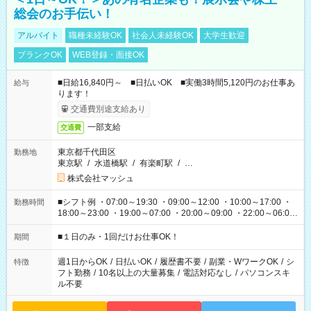
総会のお手伝い！
アルバイト
職種未経験OK
社会人未経験OK
大学生歓迎
ブランクOK
WEB登録・面接OK
■日給16,840円～ ■日払いOK ■実働3時間5,120円のお仕事あ
給与
ります！
交通費別途支給あり
一部支給
交通費
東京都千代田区
勤務地
東京駅
/
水道橋駅
/
有楽町駅
/
…
株式会社マッシュ
■シフト例 ・07:00～19:30 ・09:00～12:00 ・10:00～17:00 ・
勤務時間
18:00～23:00 ・19:00～07:00 ・20:00～09:00 ・22:00～06:00
etc ★最短で3時間で5,120円のお仕事から 15時間で2万円近く稼
げるお仕事も！ ご希望のお時間に合わせてご紹介！ ※シフトは
■１日のみ・1回だけお仕事OK！
期間
現場によって異なります。 ※勿論、休憩時間はあるのでご安心
ください！
週1日からOK
/
日払いOK
/
履歴書不要
/
副業・WワークOK
/
シ
特徴
フト勤務
/
10名以上の大量募集
/
電話対応なし
/
パソコンスキ
ル不要