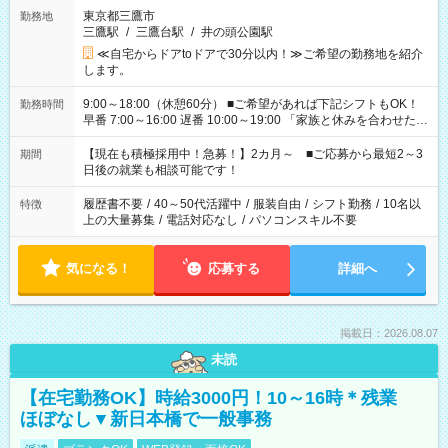
東京都三鷹市
勤務地
三鷹駅
/
三鷹台駅
/
井の頭公園駅
≪自宅からドアtoドアで30分以内！≫ご希望の勤務地を紹介
します。
9:00～18:00（休憩60分） ■ご希望があれば下記シフトもOK！
勤務時間
早番 7:00～16:00 遅番 10:00～19:00 「家族と休みを合わせた
い」 「余裕を持って夕飯の準備がしたい」 「できれば残業はし
たくない」 など、ご希望を教えてくださいね。 ※Wワーク希望
【現在も積極採用中！急募！】2カ月～ ■ご応募から最短2～3
期間
の方へ 今ご覧のお仕事で希望する勤務時間と、もう1つのお仕事
日後の就業も相談可能です！
の勤務時間。 合計で週40時間を超える場合は応募できません。
履歴書不要
/
40～50代活躍中
/
服装自由
/
シフト勤務
/
10名以
特徴
上の大量募集
/
電話対応なし
/
パソコンスキル不要
気になる！
応募する
詳細へ
掲載日：2026.08.07
未読
【在宅勤務OK】時給3000円！10～16時＊残業
ほぼなし▼新日本橋で一般事務