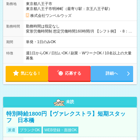
用期間なし
東京都八王子市
勤務地
東京都八王子市明神町（最寄り駅：京王八王子駅）
株式会社ワンベルウッズ
勤務時間は指定なし
勤務時間
変形労働時間制 想定労働時間160時間/月 【シフト例】 ・8：00
～21：00
単発・1日のみOK
期間
週1日からOK / 日払いOK / 副業・WワークOK / 10名以上の大量
特徴
募集
気になる！
応募する
詳細へ
未読
特別時給1800円【ヴァレクストラ】短期スタッ
フ 日本橋
派遣
ブランクOK
WEB登録・面接OK