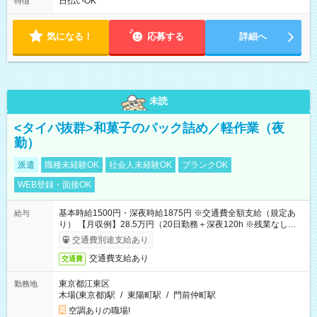
日払いOK
特徴
気になる！
応募する
詳細へ
未読
<タイパ抜群>和菓子のパック詰め／軽作業（夜
勤）
派遣
職種未経験OK
社会人未経験OK
ブランクOK
WEB登録・面接OK
基本時給1500円・深夜時給1875円 ※交通費全額支給（規定あ
給与
り） 【月収例】28.5万円（20日勤務＋深夜120h ※残業なしの場
合）
交通費別途支給あり
交通費支給あり
交通費
東京都江東区
勤務地
木場(東京都)駅
/
東陽町駅
/
門前仲町駅
空調ありの職場!