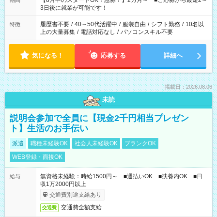
【8月中のスタートOK！急募！】2カ月～ ■ご応募から最短2～
期間
ね。 ※Wワーク希望の方へ 今ご覧のお仕事で希望する勤務時間
3日後に就業が可能です！
と、もう1つのお仕事の勤務時間。 合計で週40時間を超える場
合は応募できません。
履歴書不要
/
40～50代活躍中
/
服装自由
/
シフト勤務
/
10名以
特徴
上の大量募集
/
電話対応なし
/
パソコンスキル不要
気になる！
応募する
詳細へ
掲載日：2026.08.06
未読
説明会参加で全員に【現金2千円相当プレゼン
ト】生活のお手伝い
派遣
職種未経験OK
社会人未経験OK
ブランクOK
WEB登録・面接OK
無資格未経験：時給1500円～ ■週払いOK ■扶養内OK ■日
給与
収1万2000円以上
交通費別途支給あり
交通費全額支給
交通費