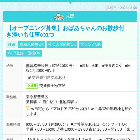
掲載日：2026.08.08
未読
【オープニング募集】おばあちゃんのお散歩付
き添いも仕事の1つ
派遣
職種未経験OK
社会人未経験OK
ブランクOK
WEB登録・面接OK
無資格未経験：時給1500円～ ■週払いOK ■扶養内OK ■日
給与
収1万2000円以上
交通費別途支給あり
交通費全額支給
交通費
東京都豊島区
勤務地
巣鴨駅
/
目白駅
/
北池袋駅
/
…
≪自宅からドアtoドアで30分以内！≫ご希望の勤務地を紹介
します。
9:00～18:00（休憩60分） ■ご希望があれば下記シフトもOK！
勤務時間
早番 7:00～16:00 遅番 10:00～19:00 夜勤 16:30～翌9:30 「家族
と休みを合わせたい」 「余裕を持って夕飯の準備がしたい」
「できれば残業はしたくない」 など、ご希望を教えてください