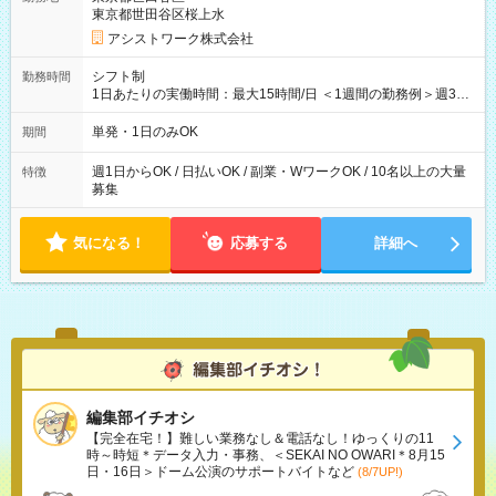
東京都世田谷区桜上水
アシストワーク株式会社
シフト制
勤務時間
1日あたりの実働時間：最大15時間/日 ＜1週間の勤務例＞週3回
勤務 勤務：月・水・金 休み：火・木・土・日 好きな時にお仕事
可能です！ ※1日あたりの最大実働時間は日勤、夜勤共に勤務し
単発・1日のみOK
期間
た時間になります。
週1日からOK / 日払いOK / 副業・WワークOK / 10名以上の大量
特徴
募集
気になる！
応募する
詳細へ
編集部イチオシ
【完全在宅！】難しい業務なし＆電話なし！ゆっくりの11
時～時短＊データ入力・事務、＜SEKAI NO OWARI＊8月15
日・16日＞ドーム公演のサポートバイトなど
(8/7UP!)