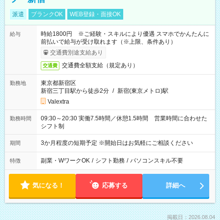
派遣
ブランクOK
WEB登録・面接OK
時給1800円 ※ご経験・スキルにより優遇 スマホでかんたんに
給与
前払いで給与が受け取れます（※上限、条件あり）
交通費別途支給あり
交通費全額支給（規定あり）
交通費
東京都新宿区
勤務地
新宿三丁目駅から徒歩2分
/
新宿(東京メトロ)駅
Valextra
09:30～20:30 実働7.5時間／休憩1.5時間 営業時間に合わせた
勤務時間
シフト制
3か月程度の短期予定 ※開始日はお気軽にご相談ください
期間
副業・WワークOK
/
シフト勤務
/
パソコンスキル不要
特徴
気になる！
応募する
詳細へ
掲載日：2026.08.04