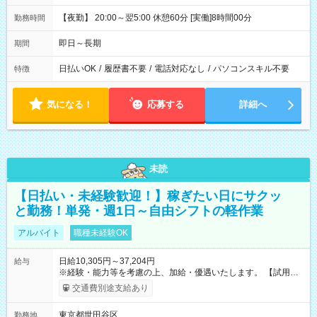
【夜勤】 20:00～翌5:00 休憩60分 [実働]8時間00分
勤務時間
即日～長期
期間
日払いOK
/
履歴書不要
/
電話対応なし
/
パソコンスキル不要
特徴
気になる！
応募する
詳細へ
未読
【日払い・未経験歓迎！】稼ぎたい日にサクッ
と勤務！単発・週1日～自由シフトの軽作業
アルバイト
職種未経験OK
日給10,305円～37,204円
給与
※経験・能力等を考慮の上、加給・優遇いたします。 【試用期
間】試用期間なし
交通費別途支給あり
東京都世田谷区
勤務地