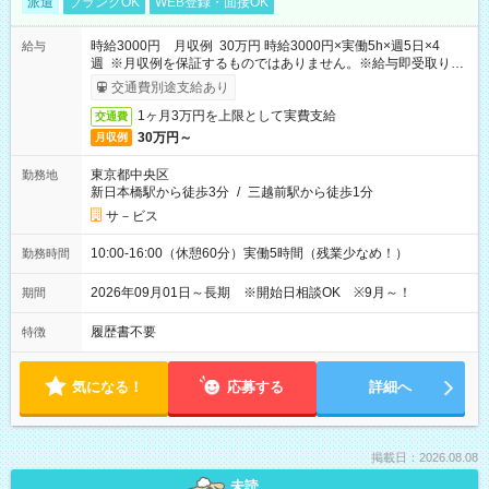
派遣
ブランクOK
WEB登録・面接OK
時給3000円 月収例 30万円 時給3000円×実働5h×週5日×4
給与
週 ※月収例を保証するものではありません。※給与即受取りサ
ービス利用可（利用条件有）
交通費別途支給あり
1ヶ月3万円を上限として実費支給
交通費
30万円～
月収例
東京都中央区
勤務地
新日本橋駅から徒歩3分
/
三越前駅から徒歩1分
サ－ビス
10:00-16:00（休憩60分）実働5時間（残業少なめ！）
勤務時間
2026年09月01日～長期 ※開始日相談OK ※9月～！
期間
履歴書不要
特徴
気になる！
応募する
詳細へ
掲載日：2026.08.08
未読