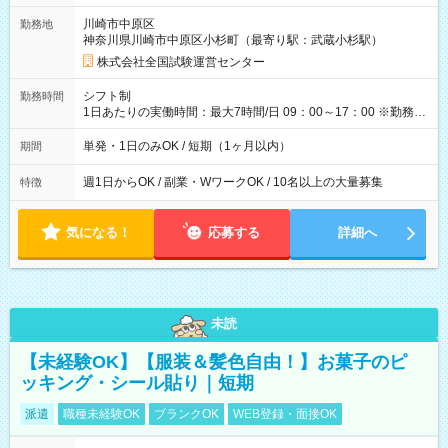
取れます。 ※手数料418円がかかります。 【過去試験日の収入
川崎市中原区
勤務地
例】 ・河合塾模擬試験 8:30～17:30（休憩1時間） 時給1,300円
神奈川県川崎市中原区小杉町（最寄り駅：武蔵小杉駅）
×8時間＝日収10,400円＋交通費 ※当日の役割により時給＋100
円の場合あり ・国家試験 7:00～13:30（休憩なし） 時給1,300
株式会社全国試験運営センター
円（役割手当＋100円）×6時間＝日収8,400円＋交通費 【試用期
間】試用期間なし
シフト制
勤務時間
1日あたりの実働時間：最大7時間/日 09：00～17：00 ※勤務時
間は 試験により異なります。
単発・1日のみOK / 短期（1ヶ月以内）
期間
週1日からOK / 副業・WワークOK / 10名以上の大量募集
特徴
気になる！
応募する
詳細へ
未読
【未経験OK】【服装＆髪色自由！】お菓子のピ
ッキング・シール貼り｜短期
派遣
職種未経験OK
ブランクOK
WEB登録・面接OK