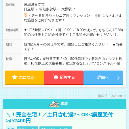
茨城県日立市
勤務地
日立駅
/
常陸多賀駅
/
大甕駅
/
…
＜選べる勤務地＞シニア向けマンション ※他にもさまざま
な施設をご紹介できます！
★1日5時間～OK！ （例）9:00～18:00のあいだ もちろん1日8時
勤務時間
間のお仕事もご紹介可能です！ご希望をお聞かせください！★
家庭の都合でお休みが必要な場合も遠慮なくご相談ください。
※週最低15時間以上の勤務が必要です
短期2ヵ月～のお仕事です。開始日はご相談ください！ ★急募
期間
です！
日払いOK
/
履歴書不要
/
40～50代活躍中
/
服装自由
/
シフト勤
特徴
務
/
10名以上の大量募集
/
電話対応なし
/
パソコンスキル不要
気になる！
応募する
詳細へ
掲載日：2026.08.06
未読
＼！完全在宅！／土日含む週2～OK<講座受付
>@2400円