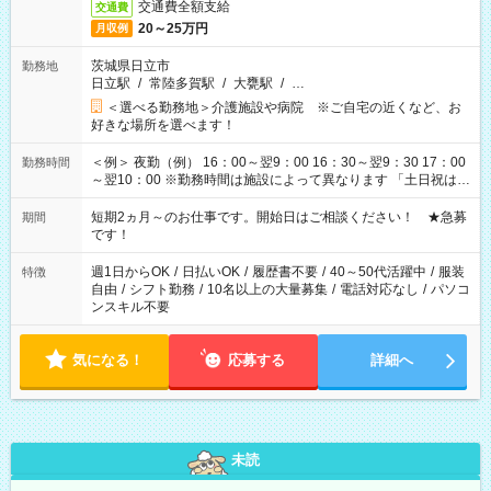
交通費全額支給
交通費
20～25万円
月収例
茨城県日立市
勤務地
日立駅
/
常陸多賀駅
/
大甕駅
/
…
＜選べる勤務地＞介護施設や病院 ※ご自宅の近くなど、お
好きな場所を選べます！
＜例＞ 夜勤（例） 16：00～翌9：00 16：30～翌9：30 17：00
勤務時間
～翌10：00 ※勤務時間は施設によって異なります 「土日祝は休
みたい」 「しっかり稼ぎたい」 「もう少し遅い時間から始めた
い」など ご希望にあったお仕事をご案内いたします。 ※未経験
短期2ヵ月～のお仕事です。開始日はご相談ください！ ★急募
期間
の方の場合は1～2ヶ月間は日中での仕事を経験いただき、 お
です！
仕事に慣れてからの夜勤になります。 ★家庭の都合でお休みが
必要な場合も遠慮なくご相談ください。
週1日からOK
/
日払いOK
/
履歴書不要
/
40～50代活躍中
/
服装
特徴
自由
/
シフト勤務
/
10名以上の大量募集
/
電話対応なし
/
パソコ
ンスキル不要
気になる！
応募する
詳細へ
未読