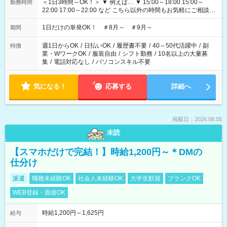
＜1日3時間～OK！＞ ▼ 例えば… ▼ 15:00～18:00 15:00～
勤務時間
22:00 17:00～22:00 など こちら以外の時間もお気軽にご相談く
ださい！
1日だけの単発OK！ ＃8月～ ＃9月～
期間
週1日からOK
/
日払いOK
/
履歴書不要
/
40～50代活躍中
/
副
特徴
業・WワークOK
/
服装自由
/
シフト勤務
/
10名以上の大量募
集
/
電話対応なし
/
パソコンスキル不要
気になる！
応募する
詳細へ
掲載日：2026.08.05
未読
【スマホだけで完結！】時給1,200円～＊DMの
仕分け
派遣
職種未経験OK
社会人未経験OK
大学生歓迎
ブランクOK
WEB登録・面接OK
時給1,200円～1,625円
給与