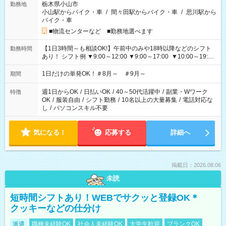
栃木県小山市
勤務地
小山駅からバイク・車
/
間々田駅からバイク・車
/
思川駅から
バイク・車
■物流センターなど ■勤務地選べます
【1日3時間～も相談OK!】午前中のみや18時以降などのシフト
勤務時間
あり！ シフト例 ▼9:00～12:00 ▼9:00～17:00 ▼10:00～19:00
▼18:00～21:00
1日だけの単発OK！＃8月～ ＃9月～
期間
週1日からOK
/
日払いOK
/
40～50代活躍中
/
副業・Wワーク
特徴
OK
/
服装自由
/
シフト勤務
/
10名以上の大量募集
/
電話対応な
し
/
パソコンスキル不要
気になる！
応募する
詳細へ
掲載日：2026.08.06
未読
短時間シフトあり！WEBでサクッと登録OK＊
クッキーなどの仕分け
派遣
職種未経験OK
社会人未経験OK
大学生歓迎
ブランクOK