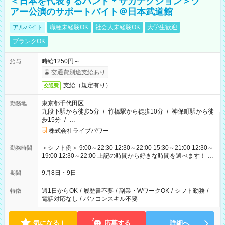
＜日本を代表するバンド＊サカナクション＞ツ
アー公演のサポートバイト＠日本武道館
アルバイト
職種未経験OK
社会人未経験OK
大学生歓迎
ブランクOK
時給1250円～
給与
交通費別途支給あり
支給（規定有り）
交通費
東京都千代田区
勤務地
九段下駅から徒歩5分
/
竹橋駅から徒歩10分
/
神保町駅から徒
歩15分
/
…
株式会社ライブパワー
＜シフト例＞ 9:00～22:30 12:30～22:00 15:30～21:00 12:30～
勤務時間
19:00 12:30～22:00 上記の時間から好きな時間を選べます！ ※
時間は変更となる可能性があります
9月8日・9日
期間
週1日からOK
/
履歴書不要
/
副業・WワークOK
/
シフト勤務
/
特徴
電話対応なし
/
パソコンスキル不要
気になる！
応募する
詳細へ