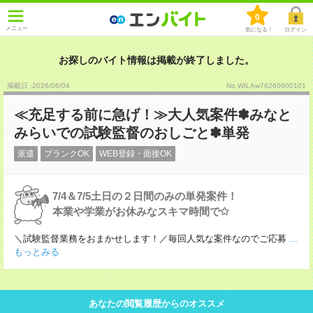
0
メニュー
気になる！
ログイン
お探しのバイト情報は掲載が終了しました。
掲載日 :2026
/
06
/
04
No.WILAw76260600101
≪充足する前に急げ！≫大人気案件✽みなと
みらいでの試験監督のおしごと✽単発
派遣
ブランクOK
WEB登録・面接OK
7/4＆7/5土日の２日間のみの単発案件！
本業や学業がお休みなスキマ時間で✩
＼試験監督業務をおまかせします！／毎回人気な案件なのでご応募
...
もっとみる
あなたの閲覧履歴からのオススメ