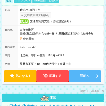
派遣
ブランクOK
WEB登録・面接OK
時給2400円＋交
給与
交通費別途支給あり
交通費実費支給（当社規定あり）
交通費
東京都港区
勤務地
田町(東京都)駅から徒歩4分
/
三田(東京都)駅から徒歩7分
金融関連
8:30～12:30
勤務時間
【急募】即日～長期 ※8月～OK！
期間
履歴書不要
/
40～50代活躍中
/
服装自由
特徴
気になる！
応募する
詳細へ
掲載日：2026.08.03
未読