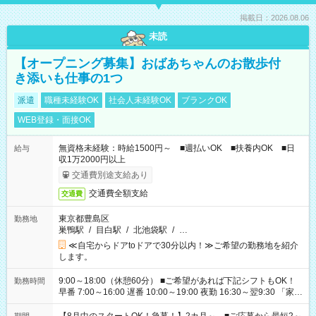
掲載日：2026.08.06
未読
【オープニング募集】おばあちゃんのお散歩付
き添いも仕事の1つ
派遣
職種未経験OK
社会人未経験OK
ブランクOK
WEB登録・面接OK
無資格未経験：時給1500円～ ■週払いOK ■扶養内OK ■日
給与
収1万2000円以上
交通費別途支給あり
交通費全額支給
交通費
東京都豊島区
勤務地
巣鴨駅
/
目白駅
/
北池袋駅
/
…
≪自宅からドアtoドアで30分以内！≫ご希望の勤務地を紹介
します。
9:00～18:00（休憩60分） ■ご希望があれば下記シフトもOK！
勤務時間
早番 7:00～16:00 遅番 10:00～19:00 夜勤 16:30～翌9:30 「家族
と休みを合わせたい」 「余裕を持って夕飯の準備がしたい」
「できれば残業はしたくない」 など、ご希望を教えてください