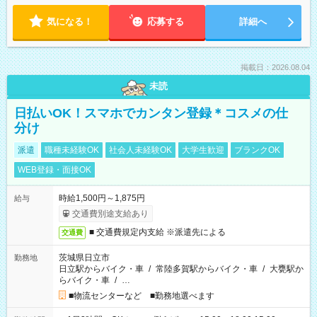
気になる！
応募する
詳細へ
掲載日：2026.08.04
未読
日払いOK！スマホでカンタン登録＊コスメの仕
分け
派遣
職種未経験OK
社会人未経験OK
大学生歓迎
ブランクOK
WEB登録・面接OK
時給1,500円～1,875円
給与
交通費別途支給あり
■ 交通費規定内支給 ※派遣先による
交通費
茨城県日立市
勤務地
日立駅からバイク・車
/
常陸多賀駅からバイク・車
/
大甕駅か
らバイク・車
/
…
■物流センターなど ■勤務地選べます