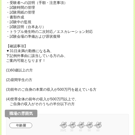
・受験者への説明（手順・注意事項）
・試験時間の管理
・試験用紙の管理
・書類作成
・試験中の監視
・試験説明（台本あり）
・トラブル発生時の二次対応／エスカレーション対応
・試験会場の準備および原状復帰
【確認事項】
▼31日未満の勤務になる為、
下記例外事由に該当している方のみ、
ご案内可能となります！
(1)60歳以上の方
(2)昼間学生の方
(3)前年のご自身の本業の収入が500万円を超えている方
(4)世帯全体の前年の収入が500万円以上で、
ご自身の収入がそのうちの半分以下の方
職場の雰囲気
年齢層
20代
30
40
50
60