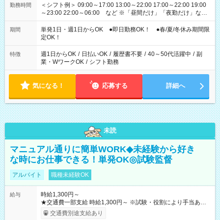
＜シフト例＞ 09:00～17:00 13:00～22:00 17:00～22:00 19:00
勤務時間
～23:00 22:00～06:00 など ※「昼間だけ」「夜勤だけ」など
の希望OK
単発1日・週1日からOK ●即日勤務OK！ ●春/夏/冬休み期間限
期間
定OK！
週1日からOK
/
日払いOK
/
履歴書不要
/
40～50代活躍中
/
副
特徴
業・WワークOK
/
シフト勤務
気になる！
応募する
詳細へ
未読
マニュアル通りに簡単WORK◆未経験から好き
な時にお仕事できる！単発OK◎試験監督
アルバイト
職種未経験OK
時給1,300円～
給与
★交通費一部支給 時給1,300円～ ※試験・役割により手当あり
※勤務回数により昇給あり 【即給（前払い）オプションあ
交通費別途支給あり
り！】 希望される場合、勤務から1週間ほどで給与の一部を受け