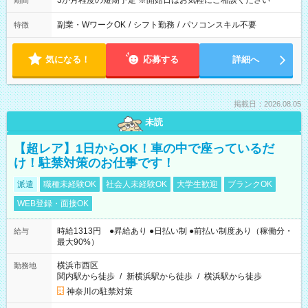
3か月程度の短期予定 ※開始日はお気軽にご相談ください
期間
副業・WワークOK
/
シフト勤務
/
パソコンスキル不要
特徴
気になる！
応募する
詳細へ
掲載日：2026.08.05
未読
【超レア】1日からOK！車の中で座っているだ
け！駐禁対策のお仕事です！
派遣
職種未経験OK
社会人未経験OK
大学生歓迎
ブランクOK
WEB登録・面接OK
時給1313円 ●昇給あり ●日払い制 ●前払い制度あり（稼働分・
給与
最大90%）
横浜市西区
勤務地
関内駅から徒歩
/
新横浜駅から徒歩
/
横浜駅から徒歩
神奈川の駐禁対策