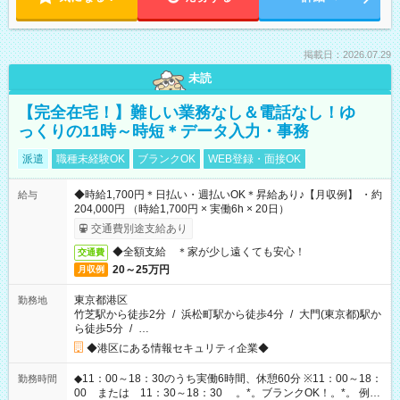
掲載日：2026.07.29
未読
【完全在宅！】難しい業務なし＆電話なし！ゆ
っくりの11時～時短＊データ入力・事務
派遣
職種未経験OK
ブランクOK
WEB登録・面接OK
◆時給1,700円＊日払い・週払いOK＊昇給あり♪【月収例】 ・約
給与
204,000円 （時給1,700円 × 実働6h × 20日）
交通費別途支給あり
◆全額支給 ＊家が少し遠くても安心！
交通費
20～25万円
月収例
東京都港区
勤務地
竹芝駅から徒歩2分
/
浜松町駅から徒歩4分
/
大門(東京都)駅か
ら徒歩5分
/
…
◆港区にある情報セキュリティ企業◆
◆11：00～18：30のうち実働6時間、休憩60分 ※11：00～18：
勤務時間
00 または 11：30～18：30 。*。ブランクOK！。*。 例え