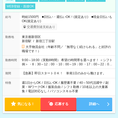
WEB登録・面接OK
時給1500円 ■日払い・週払いOK！(規定あり) ■現金日払いも
給与
OK(規定あり)
交通費別途支給あり
東京都新宿区
勤務地
新宿駅
/
新宿三丁目駅
大手物流会社（年齢不問／「無理なく続けられる」と好評の
職場です！）
9:00～18:00（実動8時間） 希望の時間帯を選べます！ ＜シフト
勤務時間
例＞ ・8：30～12：00 ・10：00～19：00 ・17：00～22：00
・13：00～22：00 ・22：00～翌6：00 など
【急募】即日スタートＯＫ！ 単発1日のみから働けます。
期間
週1日からOK
/
日払いOK
/
履歴書不要
/
40～50代活躍中
/
副
特徴
業・WワークOK
/
服装自由
/
シフト勤務
/
10名以上の大量募
集
/
電話対応なし
/
パソコンスキル不要
気になる！
応募する
詳細へ