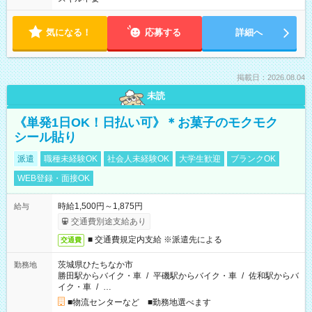
気になる！
応募する
詳細へ
掲載日：2026.08.04
未読
《単発1日OK！日払い可》＊お菓子のモクモク
シール貼り
派遣
職種未経験OK
社会人未経験OK
大学生歓迎
ブランクOK
WEB登録・面接OK
時給1,500円～1,875円
給与
交通費別途支給あり
■ 交通費規定内支給 ※派遣先による
交通費
茨城県ひたちなか市
勤務地
勝田駅からバイク・車
/
平磯駅からバイク・車
/
佐和駅からバ
イク・車
/
…
■物流センターなど ■勤務地選べます