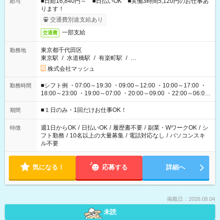
■日給16,840円～ ■日払いOK ■実働3時間5,120円のお仕事あ
給与
ります！
交通費別途支給あり
一部支給
交通費
東京都千代田区
勤務地
東京駅
/
水道橋駅
/
有楽町駅
/
…
株式会社マッシュ
■シフト例 ・07:00～19:30 ・09:00～12:00 ・10:00～17:00 ・
勤務時間
18:00～23:00 ・19:00～07:00 ・20:00～09:00 ・22:00～06:00
etc ★最短で3時間で5,120円のお仕事から 15時間で2万円近く稼
げるお仕事も！ ご希望のお時間に合わせてご紹介！ ※シフトは
■１日のみ・1回だけお仕事OK！
期間
現場によって異なります。 ※勿論、休憩時間はあるのでご安心
ください！
週1日からOK
/
日払いOK
/
履歴書不要
/
副業・WワークOK
/
シ
特徴
フト勤務
/
10名以上の大量募集
/
電話対応なし
/
パソコンスキ
ル不要
気になる！
応募する
詳細へ
掲載日：2026.08.04
未読