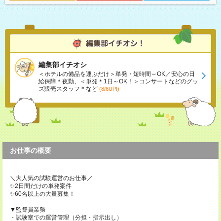
編集部イチオシ
＜ホテルの備品を運ぶだけ＞単発・短時間～OK／安心の日
給保障＊夜勤、＜単発＊1日～OK！＞コンサートなどのグッ
ズ販売スタッフ＊など
(8/6UP!)
お仕事の概要
＼大人気の試験運営のお仕事／
✨2日間だけの単発案件
✨60名以上の大量募集！
▼監督員業務
・試験室での運営管理（分担・指示出し）