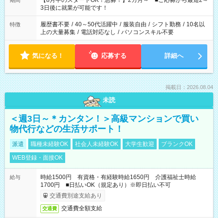
【8月中のスタートOK！急募！】2カ月～ ■ご応募から最短2～
期間
ね。 ※Wワーク希望の方へ 今ご覧のお仕事で希望する勤務時間
3日後に就業が可能です！
と、もう1つのお仕事の勤務時間。 合計で週40時間を超える場
合は応募できません。
履歴書不要
/
40～50代活躍中
/
服装自由
/
シフト勤務
/
10名以
特徴
上の大量募集
/
電話対応なし
/
パソコンスキル不要
気になる！
応募する
詳細へ
掲載日：2026.08.04
未読
＜週3日～＊カンタン！＞高級マンションで買い
物代行などの生活サポート！
派遣
職種未経験OK
社会人未経験OK
大学生歓迎
ブランクOK
WEB登録・面接OK
時給1500円 有資格・有経験時給1650円 介護福祉士時給
給与
1700円 ■日払いOK（規定あり）※即日払い不可
交通費別途支給あり
交通費全額支給
交通費