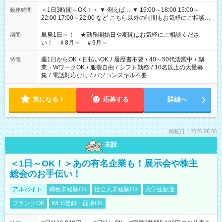
＜1日3時間～OK！＞ ▼ 例えば… ▼ 15:00～18:00 15:00～
勤務時間
22:00 17:00～22:00 など こちら以外の時間もお気軽にご相談く
ださい！
単発1日～！ ★勤務開始日や期間はお気軽にご相談くださ
期間
い！ ＃8月～ ＃9月～
週1日からOK
/
日払いOK
/
履歴書不要
/
40～50代活躍中
/
副
特徴
業・WワークOK
/
服装自由
/
シフト勤務
/
10名以上の大量募
集
/
電話対応なし
/
パソコンスキル不要
気になる！
応募する
詳細へ
掲載日：2026.08.06
未読
＜1日～OK！＞あの有名企業も！展示会や株主
総会のお手伝い！
アルバイト
職種未経験OK
社会人未経験OK
大学生歓迎
ブランクOK
WEB登録・面接OK