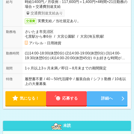
時給1400円／月収例：117,600円＝1,400円×4時間×21日勤務の
給与
場合＋交通費別途支給
交通費別途支給あり
実費支給／当社規定あり。
交通費
さいたま市見沼区
勤務地
七里駅から車6分
/
大宮公園駅
/
大宮(埼玉県)駅
アパレル・日用雑貨
(1)14:00-18:00(休憩0分) (2)14:00-19:00(休憩0分) (3)14:00-
勤務時間
19:30(休憩0分) (4)14:00-20:00(休憩45分) ※お好きな時間が選べ
ます
1ヶ月以上3ヶ月未満／即日～8月末までの期間限定
期間
履歴書不要
/
40～50代活躍中
/
服装自由
/
シフト勤務
/
10名以
特徴
上の大量募集
気になる！
応募する
詳細へ
未読