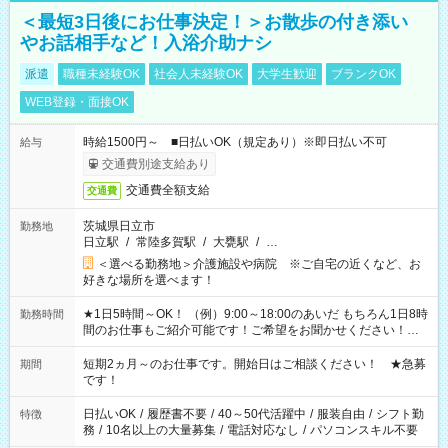
＜最短3日後にお仕事決定！＞お散歩の付き添い
やお話相手など！入浴介助ナシ
派遣
職種未経験OK
社会人未経験OK
大学生歓迎
ブランクOK
WEB登録・面接OK
時給1500円～ ■日払いOK（規定あり）※即日払い不可
給与
交通費別途支給あり
交通費全額支給
交通費
茨城県日立市
勤務地
日立駅
/
常陸多賀駅
/
大甕駅
/
…
＜選べる勤務地＞介護施設や病院 ※ご自宅の近くなど、お
好きな場所を選べます！
★1日5時間～OK！ （例）9:00～18:00のあいだ もちろん1日8時
勤務時間
間のお仕事もご紹介可能です！ご希望をお聞かせください！★
家庭の都合でお休みが必要な場合も遠慮なくご相談ください。
※週最低15時間以上の勤務が必要です
短期2ヵ月～のお仕事です。開始日はご相談ください！ ★急募
期間
です！
日払いOK
/
履歴書不要
/
40～50代活躍中
/
服装自由
/
シフト勤
特徴
務
/
10名以上の大量募集
/
電話対応なし
/
パソコンスキル不要