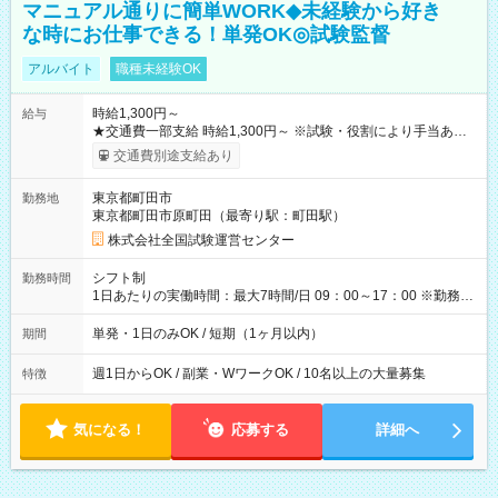
マニュアル通りに簡単WORK◆未経験から好き
な時にお仕事できる！単発OK◎試験監督
アルバイト
職種未経験OK
時給1,300円～
給与
★交通費一部支給 時給1,300円～ ※試験・役割により手当あり
※勤務回数により昇給あり 【即給（前払い）オプションあ
交通費別途支給あり
り！】 希望される場合、勤務から1週間ほどで給与の一部を受け
取れます。 ※手数料418円がかかります。 【過去試験日の収入
東京都町田市
勤務地
例】 ・河合塾模擬試験 8:30～17:30（休憩1時間） 時給1,300円
東京都町田市原町田（最寄り駅：町田駅）
×8時間＝日収10,400円＋交通費 ※当日の役割により時給＋100
円の場合あり ・国家試験 7:00～13:30（休憩なし） 時給1,300
株式会社全国試験運営センター
円（役割手当＋100円）×6時間＝日収8,400円＋交通費 【試用期
間】試用期間なし
シフト制
勤務時間
1日あたりの実働時間：最大7時間/日 09：00～17：00 ※勤務時
間は 試験により異なります。
単発・1日のみOK / 短期（1ヶ月以内）
期間
週1日からOK / 副業・WワークOK / 10名以上の大量募集
特徴
気になる！
応募する
詳細へ