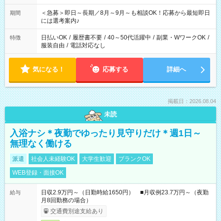
ば前職が、 在宅/財団法人/事務/コールセンター/受付/販売/カフェ
スタッフ スイーツ販売/ホテルフロント/化粧品販売/など 様々な
＜急募＞即日～長期／8月～9月～も相談OK！応募から最短即日
期間
業界から入社して活躍されています♪
には選考案内♪
日払いOK
/
履歴書不要
/
40～50代活躍中
/
副業・WワークOK
/
特徴
服装自由
/
電話対応なし
気になる！
応募する
詳細へ
掲載日：2026.08.04
未読
入浴ナシ＊夜勤でゆったり見守りだけ＊週1日～
無理なく働ける
派遣
社会人未経験OK
大学生歓迎
ブランクOK
WEB登録・面接OK
日収2.9万円～（日勤時給1650円） ■月収例23.7万円～（夜勤
給与
月8回勤務の場合）
交通費別途支給あり