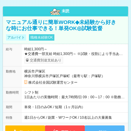
未読
マニュアル通りに簡単WORK◆未経験から好き
な時にお仕事できる！単発OK◎試験監督
アルバイト
職種未経験OK
時給1,300円～
給与
★交通費一部支給 時給1,300円～ ※試験・役割により手当あり
※勤務回数により昇給あり 【即給（前払い）オプションあ
交通費別途支給あり
り！】 希望される場合、勤務から1週間ほどで給与の一部を受け
取れます。 ※手数料418円がかかります。 【過去試験日の収入
横浜市戸塚区
勤務地
例】 ・河合塾模擬試験 8:30～17:30（休憩1時間） 時給1,300円
神奈川県横浜市戸塚区戸塚町（最寄り駅：戸塚駅）
×8時間＝日収10,400円＋交通費 ※当日の役割により時給＋100
円の場合あり ・国家試験 7:00～13:30（休憩なし） 時給1,300
株式会社全国試験運営センター
円（役割手当＋100円）×6時間＝日収8,400円＋交通費 【試用期
間】試用期間なし
シフト制
勤務時間
1日あたりの実働時間：最大7時間/日 09：00～17：00 ※勤務時
間は 試験により異なります。
単発・1日のみOK / 短期（1ヶ月以内）
期間
週1日からOK / 副業・WワークOK / 10名以上の大量募集
特徴