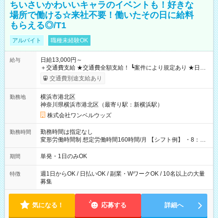
ちいさいかわいいキャラのイベントも！好きな
場所で働ける☆来社不要！働いたその日に給料
もらえる◎/T1
アルバイト
職種未経験OK
日給13,000円～
給与
＋交通費支給 ★交通費全額支給！ ┗案件により規定あり ★日払
いOK！（規定あり） ┗働いたその日に現金GET♪ お仕事後はコ
交通費別途支給あり
ンビニATMから 日払い分を引き落とせます！ 【試用期間】試
用期間なし
横浜市港北区
勤務地
神奈川県横浜市港北区（最寄り駅：新横浜駅）
株式会社ワンベルウッズ
勤務時間は指定なし
勤務時間
変形労働時間制 想定労働時間160時間/月 【シフト例】 ・8：00
～21：00
単発・1日のみOK
期間
週1日からOK / 日払いOK / 副業・WワークOK / 10名以上の大量
特徴
募集
気になる！
応募する
詳細へ