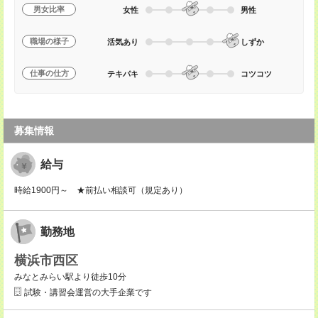
男女比率
女性
男性
職場の様子
活気あり
しずか
仕事の仕方
テキパキ
コツコツ
募集情報
給与
時給1900円～ ★前払い相談可（規定あり）
勤務地
横浜市西区
みなとみらい駅より徒歩10分
試験・講習会運営の大手企業です