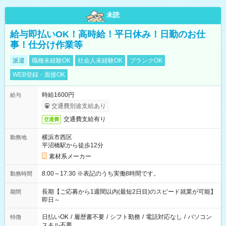
未読
給与即払いOK！高時給！平日休み！日勤のお仕
事！仕分け作業等
派遣
職種未経験OK
社会人未経験OK
ブランクOK
WEB登録・面接OK
時給1600円
給与
交通費別途支給あり
交通費支給有り
交通費
横浜市西区
勤務地
平沼橋駅から徒歩12分
素材系メーカー
8:00～17:30 ※表記のうち実働8時間です。
勤務時間
長期【ご応募から1週間以内(最短2日目)のスピード就業が可能】
期間
即日～
日払いOK
/
履歴書不要
/
シフト勤務
/
電話対応なし
/
パソコン
特徴
スキル不要