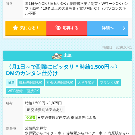
ください！
週1日からOK
/
日払いOK
/
履歴書不要
/
副業・WワークOK
/
シ
特徴
フト勤務
/
10名以上の大量募集
/
電話対応なし
/
パソコンスキ
ル不要
気になる！
応募する
詳細へ
掲載日：2026.08.01
未読
〈月1日～で副業にピッタリ＊時給1,500円～〉
DMのカンタン仕分け
派遣
職種未経験OK
社会人未経験OK
大学生歓迎
ブランクOK
WEB登録・面接OK
時給1,500円～1,875円
給与
交通費別途支給あり
■ 交通費規定内支給 ※派遣先による
交通費
茨城県水戸市
勤務地
水戸駅からバイク・車
/
赤塚駅からバイク・車
/
内原駅からバ