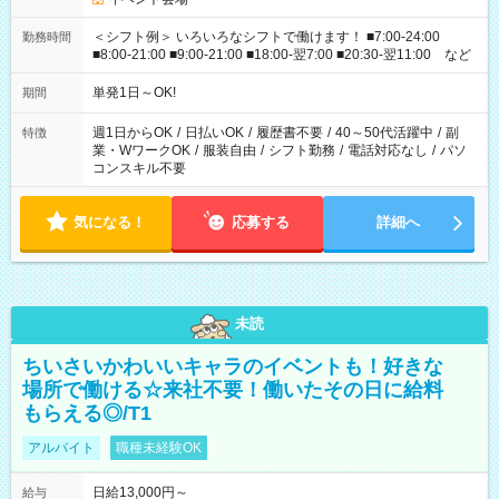
＜シフト例＞ いろいろなシフトで働けます！ ■7:00-24:00
勤務時間
■8:00-21:00 ■9:00-21:00 ■18:00-翌7:00 ■20:30-翌11:00 など
単発1日～OK!
期間
週1日からOK
/
日払いOK
/
履歴書不要
/
40～50代活躍中
/
副
特徴
業・WワークOK
/
服装自由
/
シフト勤務
/
電話対応なし
/
パソ
コンスキル不要
気になる！
応募する
詳細へ
未読
ちいさいかわいいキャラのイベントも！好きな
場所で働ける☆来社不要！働いたその日に給料
もらえる◎/T1
アルバイト
職種未経験OK
日給13,000円～
給与