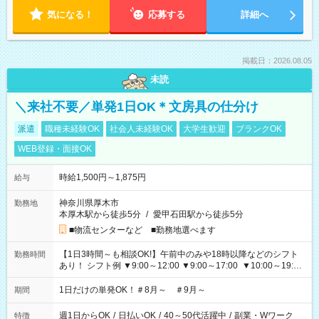
気になる！
応募する
詳細へ
掲載日：2026.08.05
未読
＼来社不要／単発1日OK＊文房具の仕分け
派遣
職種未経験OK
社会人未経験OK
大学生歓迎
ブランクOK
WEB登録・面接OK
時給1,500円～1,875円
給与
神奈川県厚木市
勤務地
本厚木駅から徒歩5分
/
愛甲石田駅から徒歩5分
■物流センターなど ■勤務地選べます
【1日3時間～も相談OK!】午前中のみや18時以降などのシフト
勤務時間
あり！ シフト例 ▼9:00～12:00 ▼9:00～17:00 ▼10:00～19:00
▼18:00～21:00
1日だけの単発OK！＃8月～ ＃9月～
期間
週1日からOK
/
日払いOK
/
40～50代活躍中
/
副業・Wワーク
特徴