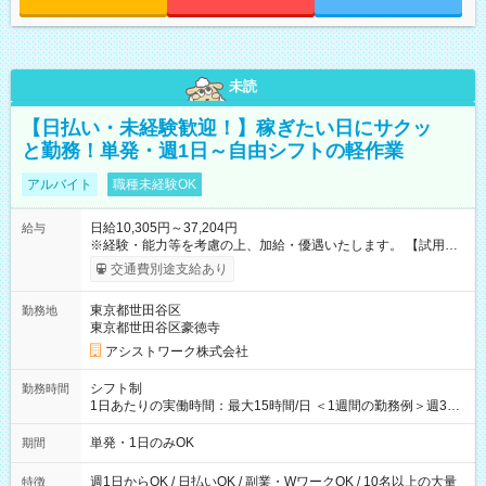
未読
【日払い・未経験歓迎！】稼ぎたい日にサクッ
と勤務！単発・週1日～自由シフトの軽作業
アルバイト
職種未経験OK
日給10,305円～37,204円
給与
※経験・能力等を考慮の上、加給・優遇いたします。 【試用期
間】試用期間なし
交通費別途支給あり
東京都世田谷区
勤務地
東京都世田谷区豪徳寺
アシストワーク株式会社
シフト制
勤務時間
1日あたりの実働時間：最大15時間/日 ＜1週間の勤務例＞週3回
勤務 勤務：月・水・金 休み：火・木・土・日 好きな時にお仕事
可能です！ ※1日あたりの最大実働時間は日勤、夜勤共に勤務し
単発・1日のみOK
期間
た時間になります。
週1日からOK / 日払いOK / 副業・WワークOK / 10名以上の大量
特徴