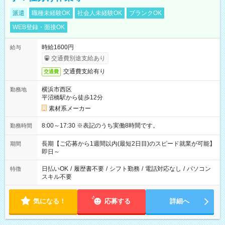
派遣
職種未経験OK
社会人未経験OK
ブランクOK
WEB登録・面接OK
時給1600円
給与
交通費別途支給あり
交通費支給有り
交通費
横浜市西区
勤務地
平沼橋駅から徒歩12分
素材系メーカー
8:00～17:30 ※表記のうち実働8時間です。
勤務時間
長期【ご応募から1週間以内(最短2日目)のスピード就業が可能】
期間
即日～
日払いOK
/
履歴書不要
/
シフト勤務
/
電話対応なし
/
パソコン
特徴
スキル不要
気になる！
応募する
詳細へ