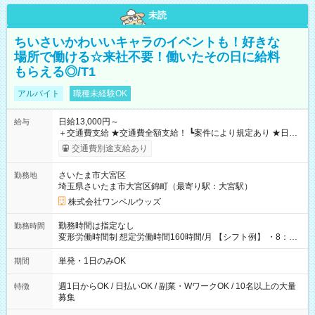
未読
ちいさいかわいいキャラのイベントも！好きな
場所で働ける☆来社不要！働いたその日に給料
もらえる◎/T1
アルバイト
職種未経験OK
日給13,000円～
給与
＋交通費支給 ★交通費全額支給！ ┗案件により規定あり ★日払
いOK！（規定あり） ┗働いたその日に現金GET♪ お仕事後はコ
交通費別途支給あり
ンビニATMから 日払い分を引き落とせます！ 【試用期間】試
用期間なし
さいたま市大宮区
勤務地
埼玉県さいたま市大宮区錦町（最寄り駅：大宮駅）
株式会社ワンベルウッズ
勤務時間は指定なし
勤務時間
変形労働時間制 想定労働時間160時間/月 【シフト例】 ・8：00
～21：00
単発・1日のみOK
期間
週1日からOK / 日払いOK / 副業・WワークOK / 10名以上の大量
特徴
募集