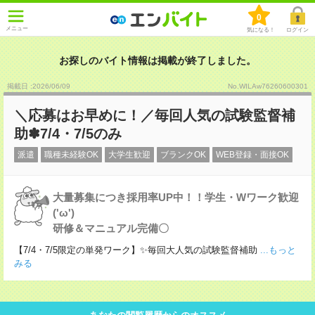
0
メニュー
気になる！
ログイン
お探しのバイト情報は掲載が終了しました。
掲載日 :2026
/
06
/
09
No.WILAw76260600301
＼応募はお早めに！／毎回人気の試験監督補
助✽7/4・7/5のみ
派遣
職種未経験OK
大学生歓迎
ブランクOK
WEB登録・面接OK
大量募集につき採用率UP中！！学生・Wワーク歓迎
('ω')
研修＆マニュアル完備〇
【7/4・7/5限定の単発ワーク】✨毎回大人気の試験監督補助
...もっと
みる