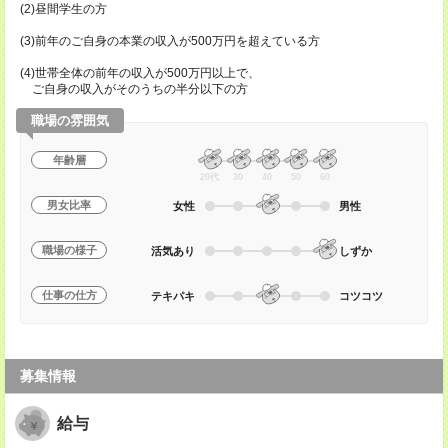
(2)昼間学生の方
(3)前年のご自身の本業の収入が500万円を超えている方
(4)世帯全体の前年の収入が500万円以上で、
ご自身の収入がそのうちの半分以下の方
職場の雰囲気
年齢層
20代
30
40
50
60
男女比率
女性
男性
職場の様子
活気あり
しずか
仕事の仕方
テキパキ
コツコツ
募集情報
給与