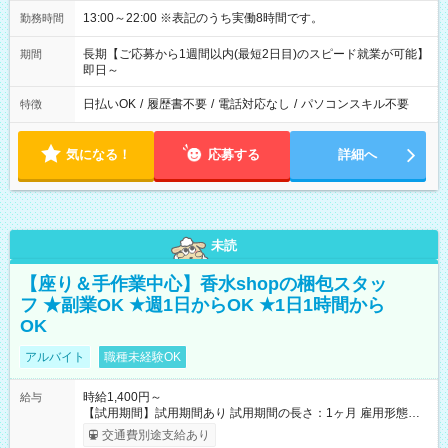
13:00～22:00 ※表記のうち実働8時間です。
勤務時間
長期【ご応募から1週間以内(最短2日目)のスピード就業が可能】
期間
即日～
日払いOK
/
履歴書不要
/
電話対応なし
/
パソコンスキル不要
特徴
気になる！
応募する
詳細へ
未読
【座り＆手作業中心】香水shopの梱包スタッ
フ ★副業OK ★週1日からOK ★1日1時間から
OK
アルバイト
職種未経験OK
時給1,400円～
給与
【試用期間】試用期間あり 試用期間の長さ：1ヶ月 雇用形態、
給与は本採用時と同じです。
交通費別途支給あり