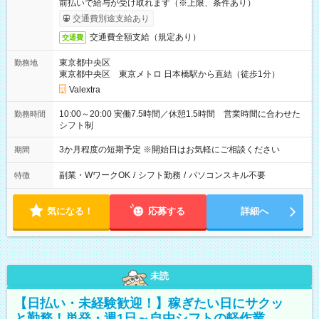
前払いで給与が受け取れます（※上限、条件あり）
交通費別途支給あり
交通費全額支給（規定あり）
交通費
東京都中央区
勤務地
東京都中央区 東京メトロ 日本橋駅から直結（徒歩1分）
Valextra
10:00～20:00 実働7.5時間／休憩1.5時間 営業時間に合わせた
勤務時間
シフト制
3か月程度の短期予定 ※開始日はお気軽にご相談ください
期間
副業・WワークOK
/
シフト勤務
/
パソコンスキル不要
特徴
気になる！
応募する
詳細へ
未読
【日払い・未経験歓迎！】稼ぎたい日にサクッ
と勤務！単発・週1日～自由シフトの軽作業