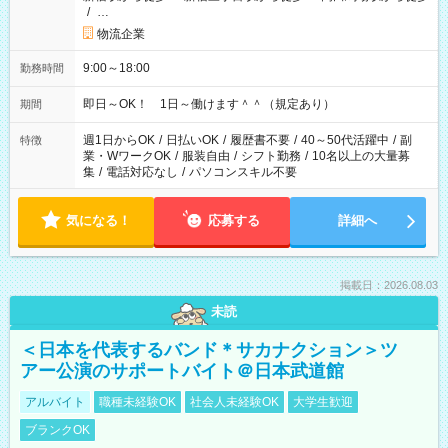
/
…
物流企業
9:00～18:00
勤務時間
即日～OK！ 1日～働けます＾＾（規定あり）
期間
週1日からOK
/
日払いOK
/
履歴書不要
/
40～50代活躍中
/
副
特徴
業・WワークOK
/
服装自由
/
シフト勤務
/
10名以上の大量募
集
/
電話対応なし
/
パソコンスキル不要
気になる！
応募する
詳細へ
掲載日：2026.08.03
未読
＜日本を代表するバンド＊サカナクション＞ツ
アー公演のサポートバイト＠日本武道館
アルバイト
職種未経験OK
社会人未経験OK
大学生歓迎
ブランクOK