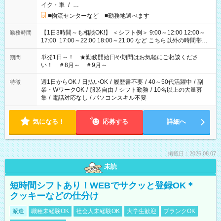
イク・車
/
…
■物流センターなど ■勤務地選べます
【1日3時間～も相談OK!】 ＜シフト例＞ 9:00～12:00 12:00～
勤務時間
17:00 17:00～22:00 18:00～21:00 など こちら以外の時間帯も
お気軽にご相談ください！
単発1日～！ ★勤務開始日や期間はお気軽にご相談くださ
期間
い！ ＃8月～ ＃9月～
週1日からOK
/
日払いOK
/
履歴書不要
/
40～50代活躍中
/
副
特徴
業・WワークOK
/
服装自由
/
シフト勤務
/
10名以上の大量募
集
/
電話対応なし
/
パソコンスキル不要
気になる！
応募する
詳細へ
掲載日：2026.08.07
未読
短時間シフトあり！WEBでサクッと登録OK＊
クッキーなどの仕分け
派遣
職種未経験OK
社会人未経験OK
大学生歓迎
ブランクOK