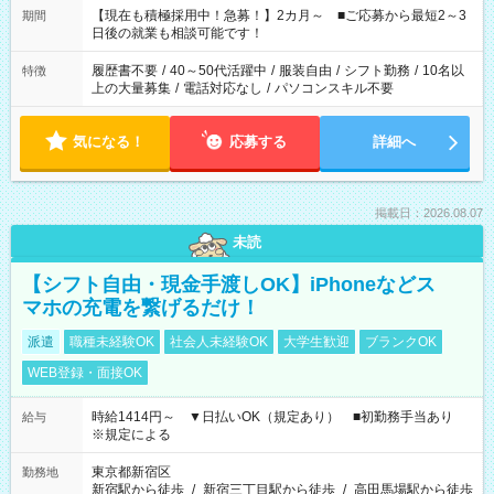
たくない」 など、ご希望を教えてくださいね。 ※Wワーク希望
【現在も積極採用中！急募！】2カ月～ ■ご応募から最短2～3
期間
の方へ 今ご覧のお仕事で希望する勤務時間と、もう1つのお仕事
日後の就業も相談可能です！
の勤務時間。 合計で週40時間を超える場合は応募できません。
履歴書不要
/
40～50代活躍中
/
服装自由
/
シフト勤務
/
10名以
特徴
上の大量募集
/
電話対応なし
/
パソコンスキル不要
気になる！
応募する
詳細へ
掲載日：2026.08.07
未読
【シフト自由・現金手渡しOK】iPhoneなどス
マホの充電を繋げるだけ！
派遣
職種未経験OK
社会人未経験OK
大学生歓迎
ブランクOK
WEB登録・面接OK
時給1414円～ ▼日払いOK（規定あり） ■初勤務手当あり
給与
※規定による
東京都新宿区
勤務地
新宿駅から徒歩
/
新宿三丁目駅から徒歩
/
高田馬場駅から徒歩