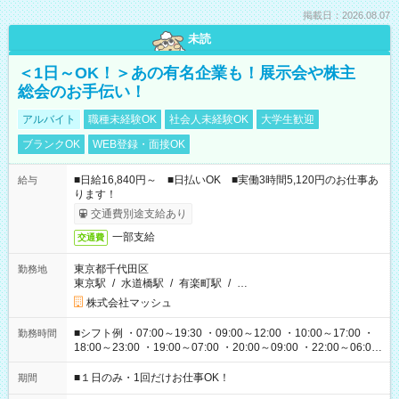
掲載日：2026.08.07
未読
＜1日～OK！＞あの有名企業も！展示会や株主
総会のお手伝い！
アルバイト
職種未経験OK
社会人未経験OK
大学生歓迎
ブランクOK
WEB登録・面接OK
■日給16,840円～ ■日払いOK ■実働3時間5,120円のお仕事あ
給与
ります！
交通費別途支給あり
一部支給
交通費
東京都千代田区
勤務地
東京駅
/
水道橋駅
/
有楽町駅
/
…
株式会社マッシュ
■シフト例 ・07:00～19:30 ・09:00～12:00 ・10:00～17:00 ・
勤務時間
18:00～23:00 ・19:00～07:00 ・20:00～09:00 ・22:00～06:00
etc ★最短で3時間で5,120円のお仕事から 15時間で2万円近く稼
げるお仕事も！ ご希望のお時間に合わせてご紹介！ ※シフトは
■１日のみ・1回だけお仕事OK！
期間
現場によって異なります。 ※勿論、休憩時間はあるのでご安心