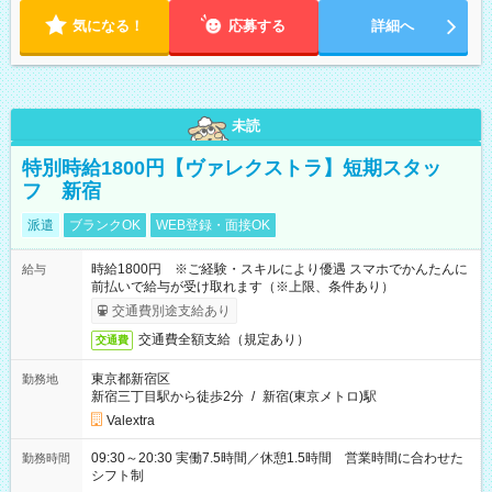
気になる！
応募する
詳細へ
未読
特別時給1800円【ヴァレクストラ】短期スタッ
フ 新宿
派遣
ブランクOK
WEB登録・面接OK
時給1800円 ※ご経験・スキルにより優遇 スマホでかんたんに
給与
前払いで給与が受け取れます（※上限、条件あり）
交通費別途支給あり
交通費全額支給（規定あり）
交通費
東京都新宿区
勤務地
新宿三丁目駅から徒歩2分
/
新宿(東京メトロ)駅
Valextra
09:30～20:30 実働7.5時間／休憩1.5時間 営業時間に合わせた
勤務時間
シフト制