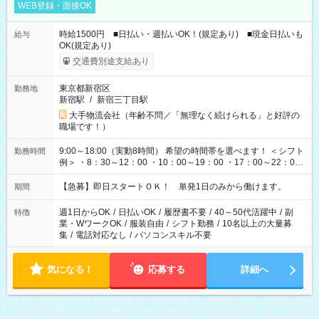
WEB登録・面接OK
時給1500円 ■日払い・週払いOK！(規定あり) ■現金日払いも
給与
OK(規定あり)
交通費別途支給あり
東京都新宿区
勤務地
新宿駅
/
新宿三丁目駅
大手物流会社（年齢不問／「無理なく続けられる」と好評の
職場です！）
9:00～18:00（実動8時間） 希望の時間帯を選べます！ ＜シフト
勤務時間
例＞ ・8：30～12：00 ・10：00～19：00 ・17：00～22：00
・13：00～22：00 ・22：00～翌6：00 など
【急募】即日スタートＯＫ！ 単発1日のみから働けます。
期間
週1日からOK
/
日払いOK
/
履歴書不要
/
40～50代活躍中
/
副
特徴
業・WワークOK
/
服装自由
/
シフト勤務
/
10名以上の大量募
集
/
電話対応なし
/
パソコンスキル不要
気になる！
応募する
詳細へ