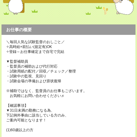
お仕事の概要
＼毎回人気な試験監督のおしごと／
✧高時給×前払い(規定有)OK
✧登録～お仕事確定まで自宅で完結
▼監督補助員
・監督員の補助および代行対応
・試験用紙の配付／回収／チェック／整理
・試験中の監視、見回り
・試験会場の準備および原状復帰
※補助ではなく、監督員のお仕事もございます。
お気軽にお問い合わせください♬
【確認事項】
▼31日未満の勤務になる為、
下記例外事由に該当している方のみ、
ご案内可能となります！
(1)60歳以上の方