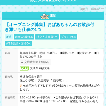
あなたの閲覧履歴からのオススメ
掲載日：2026.08.07
未読
【オープニング募集】おばあちゃんのお散歩付
き添いも仕事の1つ
派遣
職種未経験OK
社会人未経験OK
ブランクOK
WEB登録・面接OK
無資格未経験：時給1500円～ ■週払いOK ■扶養内OK ■日
給与
収1万2000円以上
交通費別途支給あり
交通費全額支給
交通費
横浜市保土ヶ谷区
勤務地
保土ケ谷駅
/
天王町駅
/
西谷駅
/
…
≪自宅からドアtoドアで30分以内！≫ご希望の勤務地を紹介
します。
9:00～18:00（休憩60分） ■ご希望があれば下記シフトもOK！
勤務時間
早番 7:00～16:00 遅番 10:00～19:00 「家族と休みを合わせた
い」 「余裕を持って夕飯の準備がしたい」 「できれば残業はし