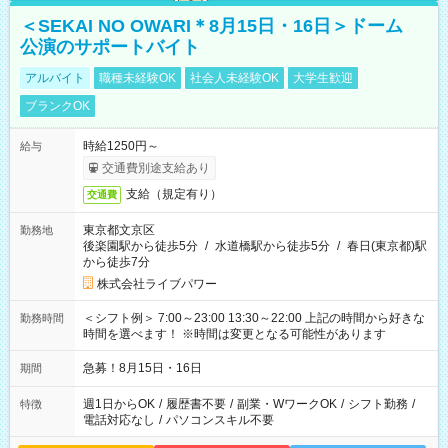
＜SEKAI NO OWARI＊8月15日・16日＞ドーム
公演のサポートバイト
アルバイト
職種未経験OK
社会人未経験OK
大学生歓迎
ブランクOK
時給1250円～
給与
交通費別途支給あり
支給（規定有り）
交通費
東京都文京区
勤務地
後楽園駅から徒歩5分
/
水道橋駅から徒歩5分
/
春日(東京都)駅
から徒歩7分
株式会社ライブパワー
＜シフト例＞ 7:00～23:00 13:30～22:00 上記の時間から好きな
勤務時間
時間を選べます！ ※時間は変更となる可能性があります
急募！8月15日・16日
期間
週1日からOK
/
履歴書不要
/
副業・WワークOK
/
シフト勤務
/
特徴
電話対応なし
/
パソコンスキル不要