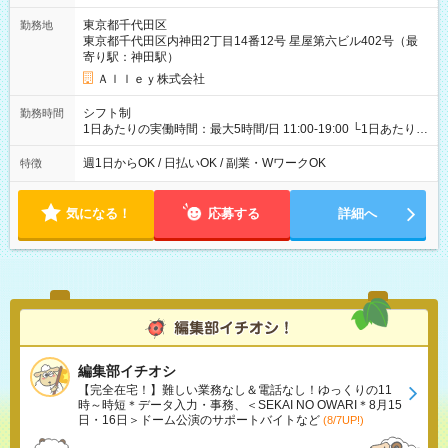
東京都千代田区
勤務地
東京都千代田区内神田2丁目14番12号 星屋第六ビル402号（最
寄り駅：神田駅）
Ａｌｌｅｙ株式会社
シフト制
勤務時間
1日あたりの実働時間：最大5時間/日 11:00-19:00 └1日あたりの
実働時間：1-5時間 └上記の時間帯内であれば、いつでも勤務可
能！ └平日・土曜日の中で、お好きな曜日でご勤務いただけま
週1日からOK / 日払いOK / 副業・WワークOK
特徴
す！ 【シフト例】 ・11:00～14:00 ・16:30～19:00 ・13:00～
18:00 などのように、自由な働き方が可能なお仕事です！
気になる！
応募する
詳細へ
編集部イチオシ
【完全在宅！】難しい業務なし＆電話なし！ゆっくりの11
時～時短＊データ入力・事務、＜SEKAI NO OWARI＊8月15
日・16日＞ドーム公演のサポートバイトなど
(8/7UP!)