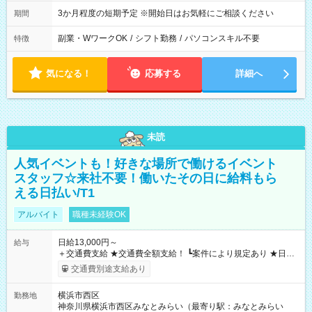
3か月程度の短期予定 ※開始日はお気軽にご相談ください
期間
副業・WワークOK
/
シフト勤務
/
パソコンスキル不要
特徴
気になる！
応募する
詳細へ
未読
人気イベントも！好きな場所で働けるイベント
スタッフ☆来社不要！働いたその日に給料もら
える日払い/T1
アルバイト
職種未経験OK
日給13,000円～
給与
＋交通費支給 ★交通費全額支給！ ┗案件により規定あり ★日払
いOK！（規定あり） ┗働いたその日に現金GET♪ お仕事後はコ
交通費別途支給あり
ンビニATMから 日払い分を引き落とせます！ 【試用期間】試
用期間なし
横浜市西区
勤務地
神奈川県横浜市西区みなとみらい（最寄り駅：みなとみらい