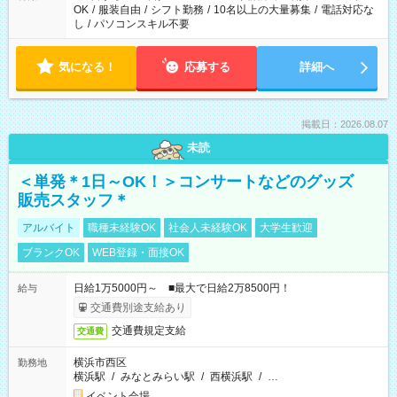
OK
/
服装自由
/
シフト勤務
/
10名以上の大量募集
/
電話対応な
し
/
パソコンスキル不要
気になる！
応募する
詳細へ
掲載日：2026.08.07
未読
＜単発＊1日～OK！＞コンサートなどのグッズ
販売スタッフ＊
アルバイト
職種未経験OK
社会人未経験OK
大学生歓迎
ブランクOK
WEB登録・面接OK
日給1万5000円～ ■最大で日給2万8500円！
給与
交通費別途支給あり
交通費規定支給
交通費
横浜市西区
勤務地
横浜駅
/
みなとみらい駅
/
西横浜駅
/
…
イベント会場