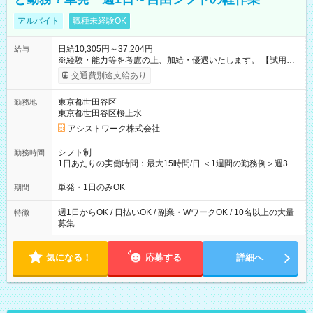
アルバイト
職種未経験OK
日給10,305円～37,204円
給与
※経験・能力等を考慮の上、加給・優遇いたします。 【試用期
間】試用期間なし
交通費別途支給あり
東京都世田谷区
勤務地
東京都世田谷区桜上水
アシストワーク株式会社
シフト制
勤務時間
1日あたりの実働時間：最大15時間/日 ＜1週間の勤務例＞週3回
勤務 勤務：月・水・金 休み：火・木・土・日 好きな時にお仕事
可能です！ ※1日あたりの最大実働時間は日勤、夜勤共に勤務し
単発・1日のみOK
期間
た時間になります。
週1日からOK / 日払いOK / 副業・WワークOK / 10名以上の大量
特徴
募集
気になる！
応募する
詳細へ