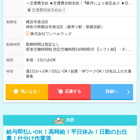
＋交通費支給 ★交通費全額支給！ ┗案件により規定あり ★日払
いOK！（規定あり） ┗働いたその日に現金GET♪ お仕事後はコ
交通費別途支給あり
ンビニATMから 日払い分を引き落とせます！ 【試用期間】試
用期間なし
横浜市港北区
勤務地
神奈川県横浜市港北区（最寄り駅：新横浜駅）
株式会社ワンベルウッズ
勤務時間は指定なし
勤務時間
変形労働時間制 想定労働時間160時間/月 【シフト例】 ・8：00
～21：00
単発・1日のみOK
期間
週1日からOK / 日払いOK / 副業・WワークOK / 10名以上の大量
特徴
募集
気になる！
応募する
詳細へ
未読
給与即払いOK！高時給！平日休み！日勤のお仕
事！仕分け作業等