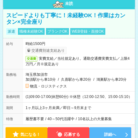
未読
スピードよりも丁寧に！未経験OK！作業はカン
タン×完全座り
派遣
職種未経験OK
ブランクOK
WEB登録・面接OK
時給1500円
給与
交通費別途支給あり
実費支給／当社規定あり。通勤交通費実費支払／上限4
交通費
万円／月※規定あり
埼玉県加須市
勤務地
加須駅から車10分
/
久喜駅から車20分
/
鴻巣駅から車20分
物流・ロジスティクス
(1)09:00-17:00(休憩60分) ※休憩（12:00-12:50、15:00-15:10）
勤務時間
1ヶ月以上3ヶ月未満／即日～9月末まで
期間
履歴書不要
/
40～50代活躍中
/
10名以上の大量募集
特徴
気になる！
応募する
詳細へ