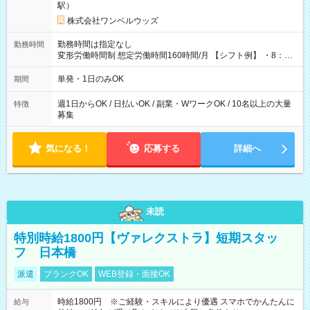
駅）
株式会社ワンベルウッズ
勤務時間は指定なし
勤務時間
変形労働時間制 想定労働時間160時間/月 【シフト例】 ・8：00
～21：00
単発・1日のみOK
期間
週1日からOK / 日払いOK / 副業・WワークOK / 10名以上の大量
特徴
募集
気になる！
応募する
詳細へ
未読
特別時給1800円【ヴァレクストラ】短期スタッ
フ 日本橋
派遣
ブランクOK
WEB登録・面接OK
時給1800円 ※ご経験・スキルにより優遇 スマホでかんたんに
給与