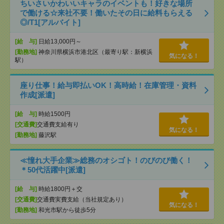
ちいさいかわいいキャラのイベントも！好きな場所
で働ける☆来社不要！働いたその日に給料もらえる
◎/T1[アルバイト]
[給 与]
日給13,000円～
[勤務地]
神奈川県横浜市港北区（最寄り駅：新横浜
気になる！
駅）
座り仕事！給与即払いOK！高時給！在庫管理・資料
作成[派遣]
[給 与]
時給1500円
[交通費]
交通費支給有り
気になる！
[勤務地]
藤沢駅
≪憧れ大手企業≫総務のオシゴト！のびのび働く！
＊50代活躍中[派遣]
[給 与]
時給1800円＋交
[交通費]
交通費実費支給（当社規定あり）
気になる！
[勤務地]
和光市駅から徒歩5分