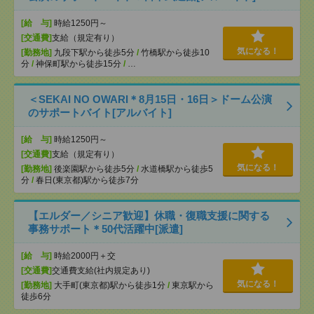
[給 与]
時給1250円～
[交通費]
支給（規定有り）
気になる！
[勤務地]
九段下駅から徒歩5分
/
竹橋駅から徒歩10
分
/
神保町駅から徒歩15分
/
…
＜SEKAI NO OWARI＊8月15日・16日＞ドーム公演
のサポートバイト[アルバイト]
[給 与]
時給1250円～
[交通費]
支給（規定有り）
気になる！
[勤務地]
後楽園駅から徒歩5分
/
水道橋駅から徒歩5
分
/
春日(東京都)駅から徒歩7分
【エルダー／シニア歓迎】休職・復職支援に関する
事務サポート＊50代活躍中[派遣]
[給 与]
時給2000円＋交
[交通費]
交通費支給(社内規定あり)
気になる！
[勤務地]
大手町(東京都)駅から徒歩1分
/
東京駅から
徒歩6分