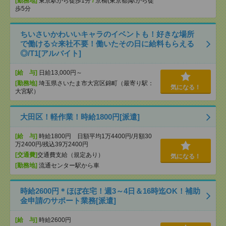
[勤務地]
東京駅から徒歩1分
/
京橋(東京都)駅から徒
歩5分
ちいさいかわいいキャラのイベントも！好きな場所
で働ける☆来社不要！働いたその日に給料もらえる
◎/T1[アルバイト]
[給 与]
日給13,000円～
[勤務地]
埼玉県さいたま市大宮区錦町（最寄り駅：
気になる！
大宮駅）
大田区！軽作業！時給1800円[派遣]
[給 与]
時給1800円 日額平均1万4400円/月額30
万2400円/残込39万2400円
[交通費]
交通費支給（規定あり）
気になる！
[勤務地]
流通センター駅から車
時給2600円＊ほぼ在宅！週3～4日＆16時迄OK！補助
金申請のサポート業務[派遣]
[給 与]
時給2600円