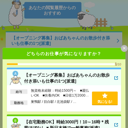
あなたの閲覧履歴からの
おすすめ
【オープニング募集】おばあちゃんのお散歩付き添
いも仕事の1つ[派遣]
×
どちらのお仕事が気になりますか？
[給 与]
無資格未経験：時給1500円～ ■週払い
OK ■扶養内OK ■日収1万2000円以上
1
/10
[交通費]
交通費全額支給
気になる！
[勤務地]
巣鴨駅
/
目白駅
/
北池袋駅
/
…
【オープニング募集】おばあちゃんのお散歩
付き添いも仕事の1つ[派遣]
【在宅勤務OK】時給3000円！10～16時＊残業ほぼな
し▼新日本橋で一般事務[派遣]
無資格未経験：時給1500円～ ■週払
給与
いOK ■扶養内OK ■日収1万2000円
以上
巣鴨駅 / 目白駅 / 北池袋駅 / …
気になる!
[給 与]
時給3000円 月収例 30万円 時給3000円×
勤務地
実働5h×週5日×4週 ※月収例を保証するものではあ
りません。※給与即受取りサービス利用可（利用条
件有）
【在宅勤務OK】時給3000円！10～16時＊残
[交通費]
1ヶ月3万円を上限として実費支給
気になる！
業ほぼなし▼新日本橋で一般事務[派遣]
[月収例]
30万円～