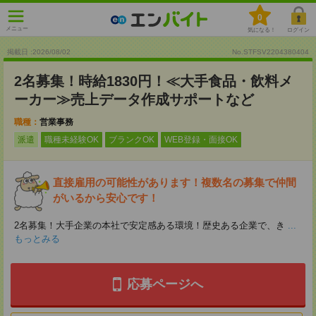
0
メニュー
気になる！
ログイン
掲載日 :2026
/
08
/
02
No.STFSV2204380404
2名募集！時給1830円！≪大手食品・飲料メ
ーカー≫売上データ作成サポートなど
職種：
営業事務
派遣
職種未経験OK
ブランクOK
WEB登録・面接OK
直接雇用の可能性があります！複数名の募集で仲間
がいるから安心です！
2名募集！大手企業の本社で安定感ある環境！歴史ある企業で、き
...
もっとみる
応募ページへ