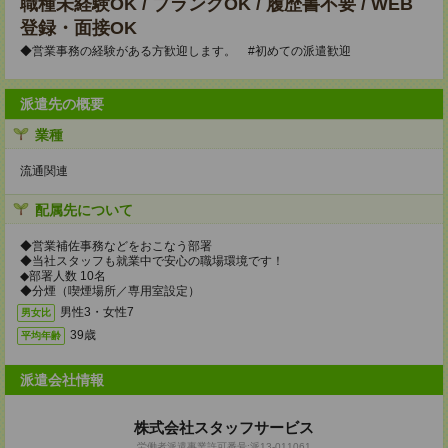
職種未経験OK / ブランクOK / 履歴書不要 / WEB
登録・面接OK
◆営業事務の経験がある方歓迎します。 #初めての派遣歓迎
派遣先の概要
業種
流通関連
配属先について
◆営業補佐事務などをおこなう部署
◆当社スタッフも就業中で安心の職場環境です！
◆部署人数 10名
◆分煙（喫煙場所／専用室設定）
男性3・女性7
男女比
39歳
平均年齢
派遣会社情報
株式会社スタッフサービス
労働者派遣事業許可番号:派13-011061