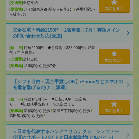
[交通費]
全額支給
気になる！
[勤務地]
八丁堀(東京都)駅から徒歩2分
/
茅場町駅か
ら徒歩6分
完全在宅＊時給2150円！2名募集！7月！英語メイン
の問い合わせ対応[派遣]
[給 与]
時給2200円 ◆月収例：338,000円＋残業
代（21日換算）
[交通費]
全額支給
気になる！
[勤務地]
品川駅から徒歩7分
【シフト自由・現金手渡しOK】iPhoneなどスマホの
充電を繋げるだけ！[派遣]
[給 与]
時給1414円～ ▼日払いOK（規定あ
り） ■初勤務手当あり ※規定による
[勤務地]
新宿駅から徒歩
/
新宿三丁目駅から徒歩
/
気になる！
高田馬場駅から徒歩
/
…
＜日本を代表するバンド＊サカナクション＞ツアー
公演のサポートバイト＠日本武道館[アルバイト]