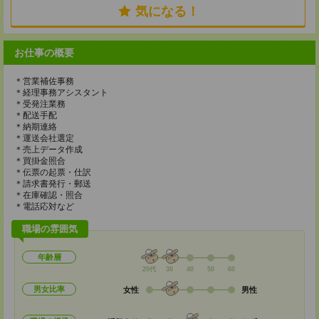
気になる！
お仕事の概要
＊営業補佐事務
＊経理事務アシスタント
＊受発注業務
＊配送手配
＊納期連絡
＊運送会社選定
＊売上データ作成
＊買掛金照合
＊伝票の起票・仕訳
＊請求書発行・郵送
＊在庫確認・照合
＊電話応対など
職場の雰囲気
年齢層
20代
30
40
50
60
男女比率
女性
男性