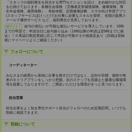
「スタッフの福利厚生を担当する専門セクションを設け、きめ細やかな対応
を心掛けております」各種社会保険 （労働者災害補償保険、健康保険、厚
生年金保険、雇用保険）、有給休暇、定期健康診断、スマホ向け学習アプリ
(スタッフサービスぽけっと)でお仕事に必要なスキルを習得 、全国の提携ス
クールで優待サービス など、福利厚生が充実しております。
給与の前払いが可能な速払いサービスを導入しています。18時
ポイント！
までの申請で、申請当日に給与振り込み（18時以降の申請は翌9時までに振
込）！※承認の勤怠実績に応じて申請が可能※その他規定あり（詳細は登録
後にマイページよりご確認ください)
フォローについて
コーディネーター
みなさまの経歴から単純に仕事を探すだけではなく、志向や目標、個性や将
来のキャリアプランをしっかり把握。次のステップを見据えた最適な職場環
境を提案しておりますので、ご満足いただける環境がきっと見つかります。
担当営業
担当企業をよく知る専任サポート担当がフォローのため定期訪問。いつでも
気軽に相談できます。
登録について