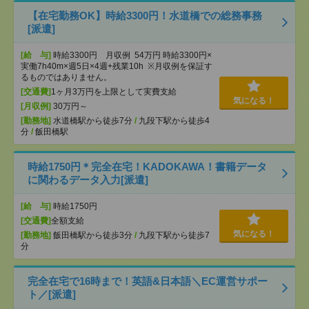
【在宅勤務OK】時給3300円！水道橋での総務事務
[派遣]
[給 与]
時給3300円 月収例 54万円 時給3300円×
実働7h40m×週5日×4週+残業10h ※月収例を保証す
るものではありません。
[交通費]
1ヶ月3万円を上限として実費支給
気になる！
[月収例]
30万円～
[勤務地]
水道橋駅から徒歩7分
/
九段下駅から徒歩4
分
/
飯田橋駅
時給1750円＊完全在宅！KADOKAWA！書籍データ
に関わるデータ入力[派遣]
[給 与]
時給1750円
[交通費]
全額支給
気になる！
[勤務地]
飯田橋駅から徒歩3分
/
九段下駅から徒歩7
分
完全在宅で16時まで！英語&日本語＼EC運営サポー
ト／[派遣]