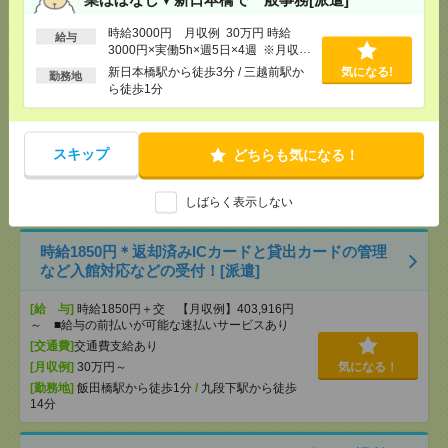
[勤務地]
新日本橋駅から徒歩3分
/
三越前駅から徒
時給3000円 月収例 30万円 時給
歩1分
給与
3000円×実働5h×週5日×4週 ※月収例
を保証するものではありません。※給
新日本橋駅から徒歩3分 / 三越前駅か
気になる!
勤務地
与即受取りサービス利用可（利用条件
時給1900円！ピタッと16時まで＊時短のお仕事＊船
ら徒歩1分
有）
積書類の確認など[派遣]
[給 与]
時給1900円＋交 ■給与の前払いが可能な
スキップ
どちらも気になる！
速払いサービスあり
[交通費]
交通費支給あり
気になる！
[勤務地]
品川駅から徒歩5分
しばらく表示しない
時給1850円＊返却済みICカードと貸出カードの管理
など入館対応などの受付！[派遣]
[給 与]
時給1850円＋交 【月収例】403,916円
～ ■給与の前払いが可能な速払いサービスあり
[交通費]
交通費支給あり
[月収例]
30万円～
気になる！
[勤務地]
飯田橋駅から徒歩1分
/
九段下駅から徒歩
14分