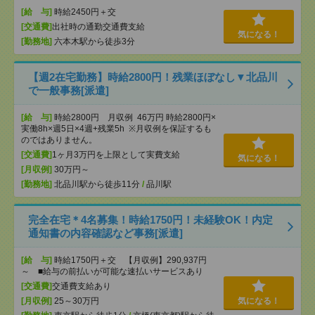
[給 与]
時給2450円＋交
[交通費]
出社時の通勤交通費支給
気になる！
[勤務地]
六本木駅から徒歩3分
【週2在宅勤務】時給2800円！残業ほぼなし▼北品川
で一般事務[派遣]
[給 与]
時給2800円 月収例 46万円 時給2800円×
実働8h×週5日×4週+残業5h ※月収例を保証するも
のではありません。
[交通費]
1ヶ月3万円を上限として実費支給
気になる！
[月収例]
30万円～
[勤務地]
北品川駅から徒歩11分
/
品川駅
完全在宅＊4名募集！時給1750円！未経験OK！内定
通知書の内容確認など事務[派遣]
[給 与]
時給1750円＋交 【月収例】290,937円
～ ■給与の前払いが可能な速払いサービスあり
[交通費]
交通費支給あり
[月収例]
25～30万円
気になる！