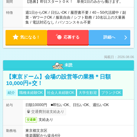
【急募】即日スタートＯＫ！ 単発1日のみから働けます。
期間
週1日からOK
/
日払いOK
/
履歴書不要
/
40～50代活躍中
/
副
特徴
業・WワークOK
/
服装自由
/
シフト勤務
/
10名以上の大量募
集
/
電話対応なし
/
パソコンスキル不要
気になる！
応募する
詳細へ
掲載日：2026.08.06
未読
【東京ドーム】会場の設営等の業務＊日額
10,000円+交！
紹介
職種未経験OK
社会人未経験OK
大学生歓迎
ブランクOK
日額10000円 ■即払いOK、日払いOK、週払いOK
給与
交通費別途支給あり
支給あり
交通費
東京都文京区
勤務地
後楽園駅から徒歩4分