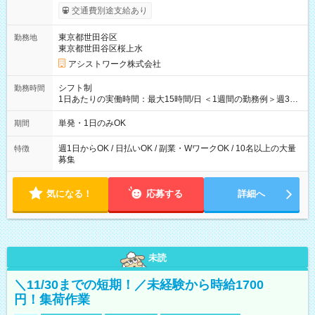
間】試用期間なし
交通費別途支給あり
東京都世田谷区
勤務地
東京都世田谷区桜上水
アシストワーク株式会社
シフト制
勤務時間
1日あたりの実働時間：最大15時間/日 ＜1週間の勤務例＞週3回
勤務 勤務：月・水・金 休み：火・木・土・日 好きな時にお仕事
可能です！ ※1日あたりの最大実働時間は日勤、夜勤共に勤務し
単発・1日のみOK
期間
た時間になります。
週1日からOK / 日払いOK / 副業・WワークOK / 10名以上の大量
特徴
募集
気になる！
応募する
詳細へ
未読
＼11/30までの短期！／未経験から時給1700
円！集荷作業