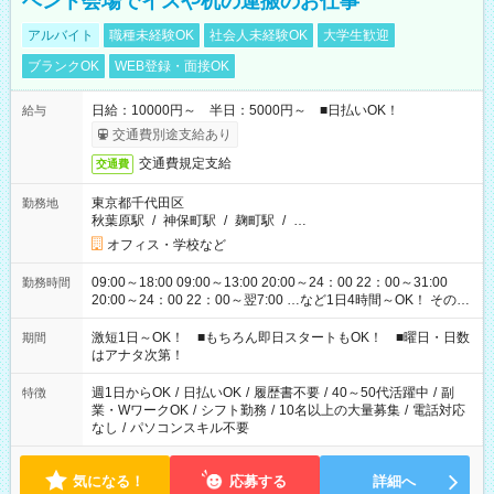
ベント会場でイスや机の運搬のお仕事
アルバイト
職種未経験OK
社会人未経験OK
大学生歓迎
ブランクOK
WEB登録・面接OK
日給：10000円～ 半日：5000円～ ■日払いOK！
給与
交通費別途支給あり
交通費規定支給
交通費
東京都千代田区
勤務地
秋葉原駅
/
神保町駅
/
麹町駅
/
…
オフィス・学校など
09:00～18:00 09:00～13:00 20:00～24：00 22：00～31:00
勤務時間
20:00～24：00 22：00～翌7:00 …など1日4時間～OK！ その他
シフトもございます！ お気軽にご相談ください！
激短1日～OK！ ■もちろん即日スタートもOK！ ■曜日・日数
期間
はアナタ次第！
週1日からOK
/
日払いOK
/
履歴書不要
/
40～50代活躍中
/
副
特徴
業・WワークOK
/
シフト勤務
/
10名以上の大量募集
/
電話対応
なし
/
パソコンスキル不要
気になる！
応募する
詳細へ