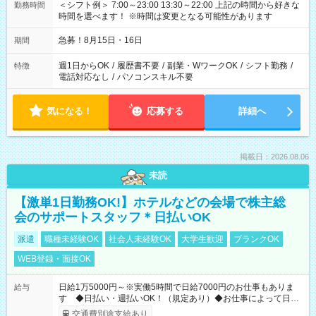
＜シフト例＞ 7:00～23:00 13:30～22:00 上記の時間から好きな
勤務時間
時間を選べます！ ※時間は変更となる可能性があります
急募！8月15日・16日
期間
週1日からOK
/
履歴書不要
/
副業・WワークOK
/
シフト勤務
/
特徴
電話対応なし
/
パソコンスキル不要
気になる！
応募する
詳細へ
掲載日：2026.08.06
未読
【激単1日勤務OK!】ホテルなどの会場で株主総
会のサポートスタッフ＊日払いOK
派遣
職種未経験OK
社会人未経験OK
大学生歓迎
ブランクOK
WEB登録・面接OK
日給1万5000円～※実働5時間で日給7000円のお仕事もありま
給与
す ◆日払い・週払いOK！（規定あり）◆お仕事によって日給
も異なります
交通費別途支給あり