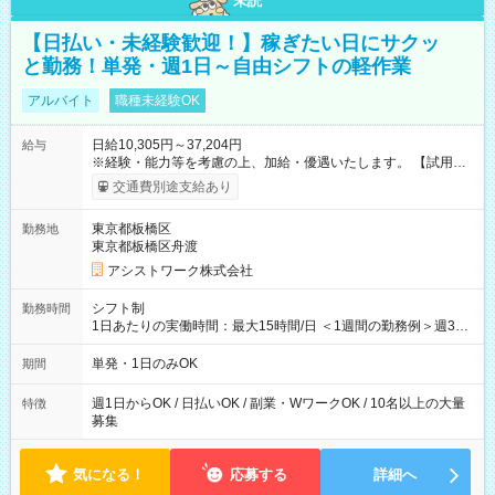
未読
【日払い・未経験歓迎！】稼ぎたい日にサクッ
と勤務！単発・週1日～自由シフトの軽作業
アルバイト
職種未経験OK
日給10,305円～37,204円
給与
※経験・能力等を考慮の上、加給・優遇いたします。 【試用期
間】試用期間なし
交通費別途支給あり
東京都板橋区
勤務地
東京都板橋区舟渡
アシストワーク株式会社
シフト制
勤務時間
1日あたりの実働時間：最大15時間/日 ＜1週間の勤務例＞週3回
勤務 勤務：月・水・金 休み：火・木・土・日 好きな時にお仕事
可能です！ ※1日あたりの最大実働時間は日勤、夜勤共に勤務し
単発・1日のみOK
期間
た時間になります。
週1日からOK / 日払いOK / 副業・WワークOK / 10名以上の大量
特徴
募集
気になる！
応募する
詳細へ