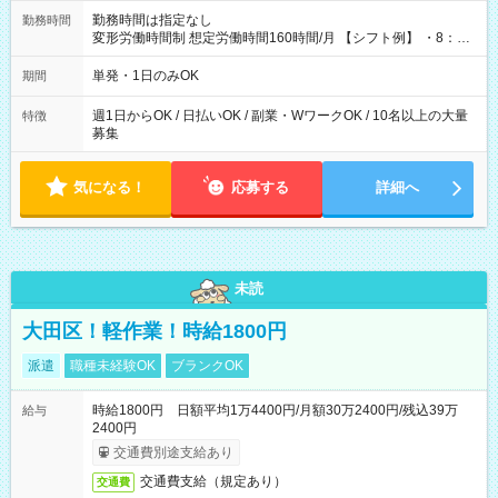
勤務時間は指定なし
勤務時間
変形労働時間制 想定労働時間160時間/月 【シフト例】 ・8：00
～21：00
単発・1日のみOK
期間
週1日からOK / 日払いOK / 副業・WワークOK / 10名以上の大量
特徴
募集
気になる！
応募する
詳細へ
未読
大田区！軽作業！時給1800円
派遣
職種未経験OK
ブランクOK
時給1800円 日額平均1万4400円/月額30万2400円/残込39万
給与
2400円
交通費別途支給あり
交通費支給（規定あり）
交通費