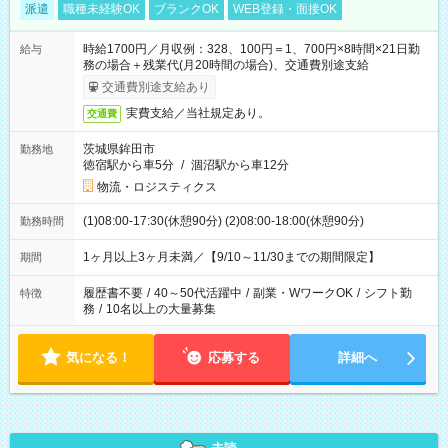
派遣
職種未経験OK
ブランクOK
WEB登録・面接OK
時給1700円／月収例：328、100円＝1、700円×8時間×21日勤
給与
務の場合＋残業代(月20時間の場合)、交通費別途支給
交通費別途支給あり
実費支給／当社規定あり。
交通費
茨城県鉾田市
勤務地
徳宿駅から車5分
/
涸沼駅から車12分
物流・ロジスティクス
(1)08:00-17:30(休憩90分) (2)08:00-18:00(休憩90分)
勤務時間
1ヶ月以上3ヶ月未満／【9/10～11/30までの期間限定】
期間
履歴書不要
/
40～50代活躍中
/
副業・WワークOK
/
シフト勤
特徴
務
/
10名以上の大量募集
気になる！
応募する
詳細へ