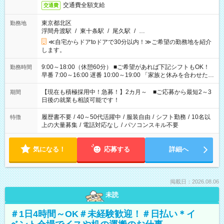
交通費全額支給
交通費
東京都北区
勤務地
浮間舟渡駅
/
東十条駅
/
尾久駅
/
…
≪自宅からドアtoドアで30分以内！≫ご希望の勤務地を紹介
します。
9:00～18:00（休憩60分） ■ご希望があれば下記シフトもOK！
勤務時間
早番 7:00～16:00 遅番 10:00～19:00 「家族と休みを合わせた
い」 「余裕を持って夕飯の準備がしたい」 「できれば残業はし
たくない」 など、ご希望を教えてくださいね。 ※Wワーク希望
【現在も積極採用中！急募！】2カ月～ ■ご応募から最短2～3
期間
の方へ 今ご覧のお仕事で希望する勤務時間と、もう1つのお仕事
日後の就業も相談可能です！
の勤務時間。 合計で週40時間を超える場合は応募できません。
履歴書不要
/
40～50代活躍中
/
服装自由
/
シフト勤務
/
10名以
特徴
上の大量募集
/
電話対応なし
/
パソコンスキル不要
気になる！
応募する
詳細へ
掲載日：2026.08.06
未読
＃1日4時間～OK＃未経験歓迎！＃日払い＊イ