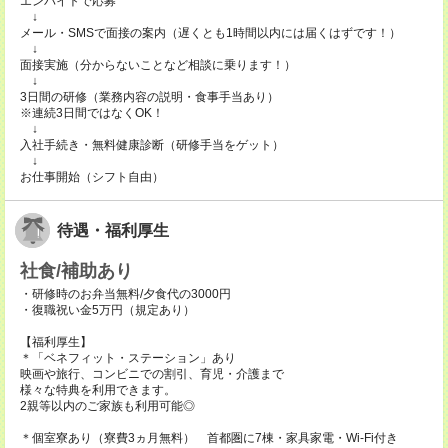
エンバイトで応募
↓
メール・SMSで面接の案内（遅くとも1時間以内には届くはずです！）
↓
面接実施（分からないことなど相談に乗ります！）
↓
3日間の研修（業務内容の説明・食事手当あり）
※連続3日間ではなくOK！
↓
入社手続き・無料健康診断（研修手当をゲット）
↓
お仕事開始（シフト自由）
待遇・福利厚生
社食/補助あり
・研修時のお弁当無料/夕食代の3000円
・復職祝い金5万円（規定あり）
【福利厚生】
＊「ベネフィット・ステーション」あり
映画や旅行、コンビニでの割引、育児・介護まで
様々な特典を利用できます。
2親等以内のご家族も利用可能◎
＊個室寮あり（寮費3ヵ月無料） 首都圏に7棟・家具家電・Wi-Fi付き