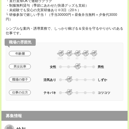
・直行直帰OKで通勤ラクラク
・制服無料貸与（季節にあわせた快適グッズも支給）
・未経験でも安心の充実研修あり※3日（20ｈ）
└ 研修参加で嬉しい手当！（手当30000円＋昼食弁当無料＋夕食代3000
円）
シンプルな案内・誘導業務で、しっかり稼げる＆安全を守るやりがいのある
仕事です。
職場の雰囲気
年齢層
20代
30
40
50
60
男女比率
女性
男性
職場の様子
活気あり
しずか
仕事の仕方
テキパキ
コツコツ
募集情報