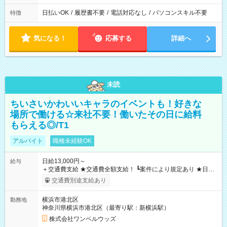
日払いOK
/
履歴書不要
/
電話対応なし
/
パソコンスキル不要
特徴
気になる！
応募する
詳細へ
未読
ちいさいかわいいキャラのイベントも！好きな
場所で働ける☆来社不要！働いたその日に給料
もらえる◎/T1
アルバイト
職種未経験OK
日給13,000円～
給与
＋交通費支給 ★交通費全額支給！ ┗案件により規定あり ★日払
いOK！（規定あり） ┗働いたその日に現金GET♪ お仕事後はコ
交通費別途支給あり
ンビニATMから 日払い分を引き落とせます！ 【試用期間】試
用期間なし
横浜市港北区
勤務地
神奈川県横浜市港北区（最寄り駅：新横浜駅）
株式会社ワンベルウッズ