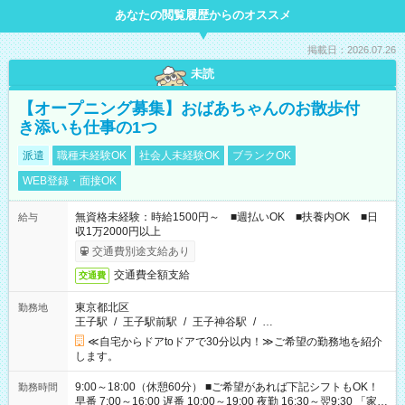
あなたの閲覧履歴からのオススメ
掲載日：2026.07.26
未読
【オープニング募集】おばあちゃんのお散歩付
き添いも仕事の1つ
派遣
職種未経験OK
社会人未経験OK
ブランクOK
WEB登録・面接OK
無資格未経験：時給1500円～ ■週払いOK ■扶養内OK ■日
給与
収1万2000円以上
交通費別途支給あり
交通費全額支給
交通費
東京都北区
勤務地
王子駅
/
王子駅前駅
/
王子神谷駅
/
…
≪自宅からドアtoドアで30分以内！≫ご希望の勤務地を紹介
します。
9:00～18:00（休憩60分） ■ご希望があれば下記シフトもOK！
勤務時間
早番 7:00～16:00 遅番 10:00～19:00 夜勤 16:30～翌9:30 「家族