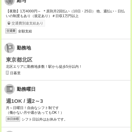
給与
【夜勤】1万4000円～ ＊原則月2回払い（10日・25日） 他、週払い・日払
いの制度もあり（規定あり）＃日収1万円以上
交通費別途支給あり
全額支給
交通費
勤務地
東京都北区
北区エリアに勤務地多数！駅から徒歩5分以内！
日暮里
勤務曜日
週1OK / 週2～3
月～日曜日！自由なシフト制です
（働かない月や週があってもOK！）
シフト日以外はお休みです。
休日休暇