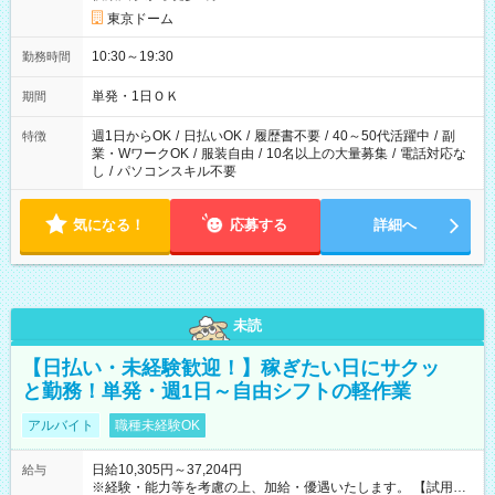
東京ドーム
10:30～19:30
勤務時間
単発・1日ＯＫ
期間
週1日からOK
/
日払いOK
/
履歴書不要
/
40～50代活躍中
/
副
特徴
業・WワークOK
/
服装自由
/
10名以上の大量募集
/
電話対応な
し
/
パソコンスキル不要
気になる！
応募する
詳細へ
未読
【日払い・未経験歓迎！】稼ぎたい日にサクッ
と勤務！単発・週1日～自由シフトの軽作業
アルバイト
職種未経験OK
日給10,305円～37,204円
給与
※経験・能力等を考慮の上、加給・優遇いたします。 【試用期