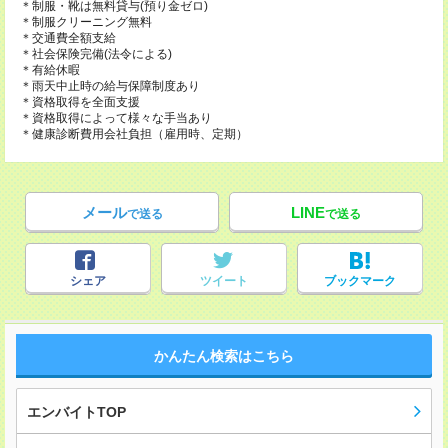
＊制服・靴は無料貸与(預り金ゼロ)
＊制服クリーニング無料
＊交通費全額支給
＊社会保険完備(法令による)
＊有給休暇
＊雨天中止時の給与保障制度あり
＊資格取得を全面支援
＊資格取得によって様々な手当あり
＊健康診断費用会社負担（雇用時、定期）
メール
LINE
で送る
で送る
シェア
ツイート
ブックマーク
かんたん検索はこちら
エンバイトTOP