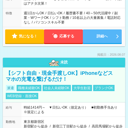
はアナタ次第！
週1日からOK
/
日払いOK
/
履歴書不要
/
40～50代活躍中
/
副
特徴
業・WワークOK
/
シフト勤務
/
10名以上の大量募集
/
電話対応
なし
/
パソコンスキル不要
気になる！
応募する
詳細へ
掲載日：2026.08.07
未読
【シフト自由・現金手渡しOK】iPhoneなどス
マホの充電を繋げるだけ！
派遣
職種未経験OK
社会人未経験OK
大学生歓迎
ブランクOK
WEB登録・面接OK
時給1414円～ ▼日払いOK（規定あり） ■初勤務手当あり
給与
※規定による
東京都新宿区
勤務地
新宿駅から徒歩
/
新宿三丁目駅から徒歩
/
高田馬場駅から徒歩