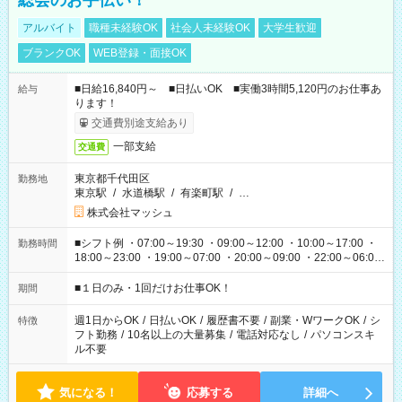
総会のお手伝い！
アルバイト
職種未経験OK
社会人未経験OK
大学生歓迎
ブランクOK
WEB登録・面接OK
■日給16,840円～ ■日払いOK ■実働3時間5,120円のお仕事あ
給与
ります！
交通費別途支給あり
一部支給
交通費
東京都千代田区
勤務地
東京駅
/
水道橋駅
/
有楽町駅
/
…
株式会社マッシュ
■シフト例 ・07:00～19:30 ・09:00～12:00 ・10:00～17:00 ・
勤務時間
18:00～23:00 ・19:00～07:00 ・20:00～09:00 ・22:00～06:00
etc ★最短で3時間で5,120円のお仕事から 15時間で2万円近く稼
げるお仕事も！ ご希望のお時間に合わせてご紹介！ ※シフトは
■１日のみ・1回だけお仕事OK！
期間
現場によって異なります。 ※勿論、休憩時間はあるのでご安心
ください！
週1日からOK
/
日払いOK
/
履歴書不要
/
副業・WワークOK
/
シ
特徴
フト勤務
/
10名以上の大量募集
/
電話対応なし
/
パソコンスキ
ル不要
気になる！
応募する
詳細へ