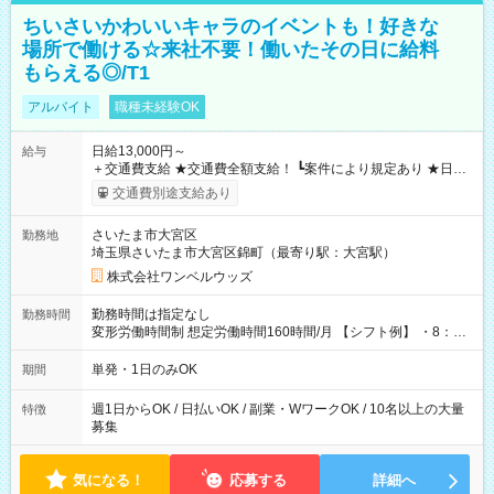
ちいさいかわいいキャラのイベントも！好きな
場所で働ける☆来社不要！働いたその日に給料
もらえる◎/T1
アルバイト
職種未経験OK
日給13,000円～
給与
＋交通費支給 ★交通費全額支給！ ┗案件により規定あり ★日払
いOK！（規定あり） ┗働いたその日に現金GET♪ お仕事後はコ
交通費別途支給あり
ンビニATMから 日払い分を引き落とせます！ 【試用期間】試
用期間なし
さいたま市大宮区
勤務地
埼玉県さいたま市大宮区錦町（最寄り駅：大宮駅）
株式会社ワンベルウッズ
勤務時間は指定なし
勤務時間
変形労働時間制 想定労働時間160時間/月 【シフト例】 ・8：00
～21：00
単発・1日のみOK
期間
週1日からOK / 日払いOK / 副業・WワークOK / 10名以上の大量
特徴
募集
気になる！
応募する
詳細へ