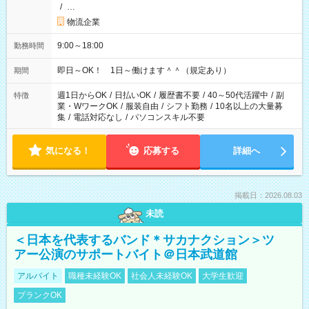
/
…
物流企業
9:00～18:00
勤務時間
即日～OK！ 1日～働けます＾＾（規定あり）
期間
週1日からOK
/
日払いOK
/
履歴書不要
/
40～50代活躍中
/
副
特徴
業・WワークOK
/
服装自由
/
シフト勤務
/
10名以上の大量募
集
/
電話対応なし
/
パソコンスキル不要
気になる！
応募する
詳細へ
掲載日：2026.08.03
未読
＜日本を代表するバンド＊サカナクション＞ツ
アー公演のサポートバイト＠日本武道館
アルバイト
職種未経験OK
社会人未経験OK
大学生歓迎
ブランクOK