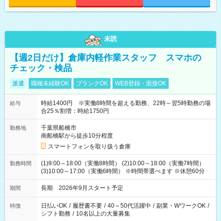
未読
【週2日だけ】倉庫内軽作業スタッフ スマホの
チェック・検品
派遣
職種未経験OK
ブランクOK
WEB登録・面接OK
時給1400円 ※実働8時間を超える勤務、22時～翌5時勤務の場
給与
合25％割増：時給1750円
千葉県船橋市
勤務地
南船橋駅から徒歩10分程度
スマートフォンを取り扱う倉庫
(1)9:00～18:00（実働8時間） (2)10:00～18:00（実働7時間）
勤務時間
(3)10:00～17:00（実働6時間） ※時間帯選べます ※休憩60分
長期 2026年9月スタート予定
期間
日払いOK
/
履歴書不要
/
40～50代活躍中
/
副業・WワークOK
/
特徴
シフト勤務
/
10名以上の大量募集