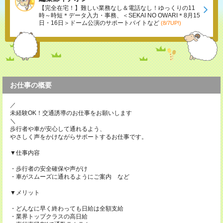
【完全在宅！】難しい業務なし＆電話なし！ゆっくりの11
時～時短＊データ入力・事務、＜SEKAI NO OWARI＊8月15
日・16日＞ドーム公演のサポートバイトなど
(8/7UP!)
お仕事の概要
／
未経験OK！交通誘導のお仕事をお願いします
＼
歩行者や車が安心して通れるよう、
やさしく声をかけながらサポートするお仕事です。
▼仕事内容
・歩行者の安全確保や声がけ
・車がスムーズに通れるようにご案内 など
▼メリット
・どんなに早く終わっても日給は全額支給
・業界トップクラスの高日給