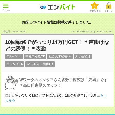
0
メニュー
気になる！
ログイン
お探しのバイト情報は掲載が終了しました。
掲載日 :2026
/
06
/
18
No.TEIKEIKT[0066]_NPR04・C02
10回勤務でがっつり14万円GET！＊声掛けな
どの誘導！＊夜勤
アルバイト
職種未経験OK
社会人未経験OK
大学生歓迎
ブランクOK
WEB登録・面接OK
Wワークのスタッフさん多数！深夜は「穴場」です
＊高日給夜勤スタッフ！
自分が空いている日にシフトに入れる。1回の夜勤で1万4000
...もっ
とみる