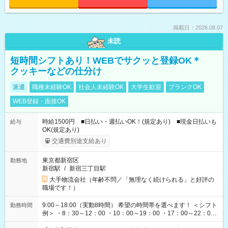
掲載日：2026.08.07
未読
短時間シフトあり！WEBでサクッと登録OK＊
クッキーなどの仕分け
派遣
職種未経験OK
社会人未経験OK
大学生歓迎
ブランクOK
WEB登録・面接OK
時給1500円 ■日払い・週払いOK！(規定あり) ■現金日払いも
給与
OK(規定あり)
交通費別途支給あり
東京都新宿区
勤務地
新宿駅
/
新宿三丁目駅
大手物流会社（年齢不問／「無理なく続けられる」と好評の
職場です！）
9:00～18:00（実動8時間） 希望の時間帯を選べます！ ＜シフト
勤務時間
例＞ ・8：30～12：00 ・10：00～19：00 ・17：00～22：00
・13：00～22：00 ・22：00～翌6：00 など