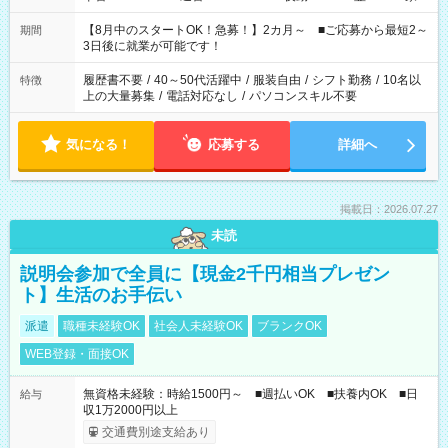
と休みを合わせたい」 「余裕を持って夕飯の準備がしたい」
「できれば残業はしたくない」 など、ご希望を教えてください
【8月中のスタートOK！急募！】2カ月～ ■ご応募から最短2～
期間
ね。 ※Wワーク希望の方へ 今ご覧のお仕事で希望する勤務時間
3日後に就業が可能です！
と、もう1つのお仕事の勤務時間。 合計で週40時間を超える場
合は応募できません。
履歴書不要
/
40～50代活躍中
/
服装自由
/
シフト勤務
/
10名以
特徴
上の大量募集
/
電話対応なし
/
パソコンスキル不要
気になる！
応募する
詳細へ
掲載日：2026.07.27
未読
説明会参加で全員に【現金2千円相当プレゼン
ト】生活のお手伝い
派遣
職種未経験OK
社会人未経験OK
ブランクOK
WEB登録・面接OK
無資格未経験：時給1500円～ ■週払いOK ■扶養内OK ■日
給与
収1万2000円以上
交通費別途支給あり