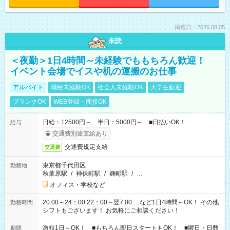
掲載日：2026.08.05
未読
＜夜勤＞1日4時間～未経験でももちろん歓迎！
イベント会場でイスや机の運搬のお仕事
アルバイト
職種未経験OK
社会人未経験OK
大学生歓迎
ブランクOK
WEB登録・面接OK
日給：12500円～ 半日：5000円～ ■日払いOK！
給与
交通費別途支給あり
交通費規定支給
交通費
東京都千代田区
勤務地
秋葉原駅
/
神保町駅
/
麹町駅
/
…
オフィス・学校など
20:00～24：00 22：00～翌7:00 …など1日4時間～OK！ その他
勤務時間
シフトもございます！ お気軽にご相談ください！
激短1日～OK！ ■もちろん即日スタートもOK！ ■曜日・日数
期間