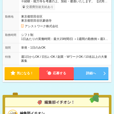
※経験・能力等を考慮の上、加給・優遇いたします。 【試用期
間】試用期間なし
交通費別途支給あり
東京都世田谷区
勤務地
東京都世田谷区豪徳寺
アシストワーク株式会社
シフト制
勤務時間
1日あたりの実働時間：最大15時間/日 ＜1週間の勤務例＞週3回
勤務 勤務：月・水・金 休み：火・木・土・日 好きな時にお仕事
可能です！ ※1日あたりの最大実働時間は日勤、夜勤共に勤務し
単発・1日のみOK
期間
た時間になります。
週1日からOK / 日払いOK / 副業・WワークOK / 10名以上の大量
特徴
募集
気になる！
応募する
詳細へ
編集部イチオシ