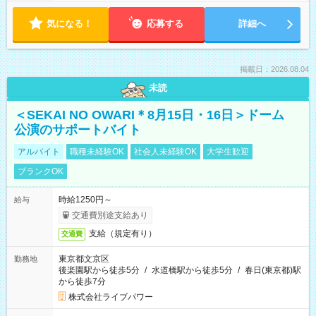
気になる！
応募する
詳細へ
掲載日：2026.08.04
未読
＜SEKAI NO OWARI＊8月15日・16日＞ドーム
公演のサポートバイト
アルバイト
職種未経験OK
社会人未経験OK
大学生歓迎
ブランクOK
時給1250円～
給与
交通費別途支給あり
支給（規定有り）
交通費
東京都文京区
勤務地
後楽園駅から徒歩5分
/
水道橋駅から徒歩5分
/
春日(東京都)駅
から徒歩7分
株式会社ライブパワー