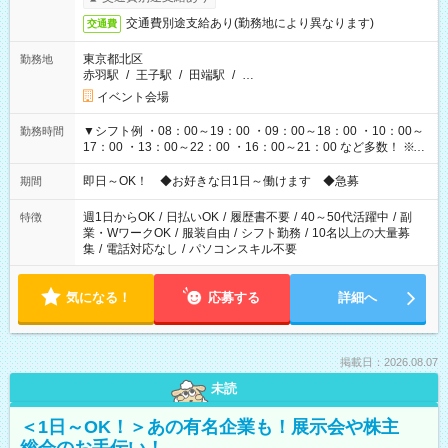
交通費別途支給あり(勤務地により異なります)
交通費
東京都北区
勤務地
赤羽駅
/
王子駅
/
田端駅
/
…
イベント会場
▼シフト例 ・08：00～19：00 ・09：00～18：00 ・10：00～
勤務時間
17：00 ・13：00～22：00 ・16：00～21：00 など多数！ ※お
仕事により勤務時間が異なります
即日～OK！ ◆お好きな日1日～働けます ◆急募
期間
週1日からOK
/
日払いOK
/
履歴書不要
/
40～50代活躍中
/
副
特徴
業・WワークOK
/
服装自由
/
シフト勤務
/
10名以上の大量募
集
/
電話対応なし
/
パソコンスキル不要
気になる！
応募する
詳細へ
掲載日：2026.08.07
未読
＜1日～OK！＞あの有名企業も！展示会や株主