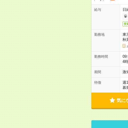
日
給与
交
東
勤務地
秋
09
勤務時間
4
激
期間
週
特徴
募
気に