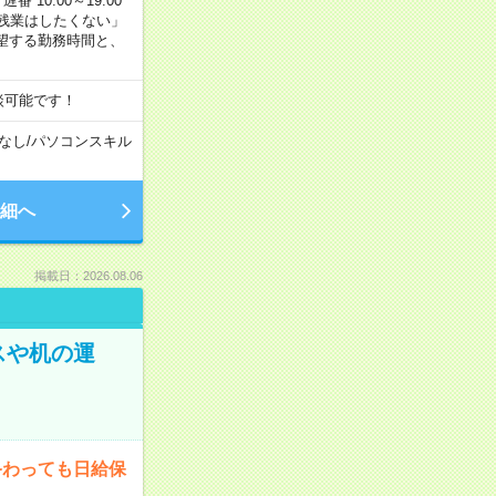
番 10:00～19:00
残業はしたくない」
望する勤務時間と、
談可能です！
なし
/
パソコンスキル
細へ
掲載日：2026.08.06
スや机の運
終わっても日給保