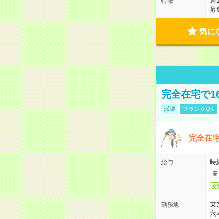
週
特徴
募
気に
完全在宅で1
派遣
ブランクOK
完全在宅
時
給与
交
東
勤務地
六