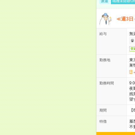
派遣
職種未経験O
≪週3日
無
給与
交
東
勤務地
巣
9:
勤務時間
夜
残
望
【
期間
履
特徴
不