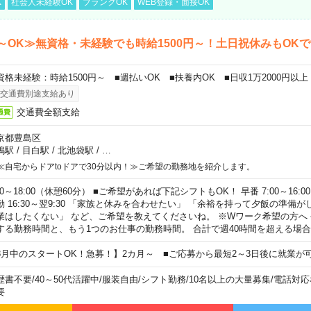
K
社会人未経験OK
ブランクOK
WEB登録・面接OK
～OK≫無資格・未経験でも時給1500円～！土日祝休みもOK
資格未経験：時給1500円～ ■週払いOK ■扶養内OK ■日収1万2000円以上
交通費別途支給あり
交通費全額支給
通費
京都豊島区
鴨駅
/
目白駅
/
北池袋駅
/
…
≪自宅からドアtoドアで30分以内！≫ご希望の勤務地を紹介します。
00～18:00（休憩60分） ■ご希望があれば下記シフトもOK！ 早番 7:00～16:00 遅
勤 16:30～翌9:30 「家族と休みを合わせたい」 「余裕を持って夕飯の準備
業はしたくない」 など、ご希望を教えてくださいね。 ※Wワーク希望の方へ
する勤務時間と、もう1つのお仕事の勤務時間。 合計で週40時間を超える場
8月中のスタートOK！急募！】2カ月～ ■ご応募から最短2～3日後に就業が
歴書不要
/
40～50代活躍中
/
服装自由
/
シフト勤務
/
10名以上の大量募集
/
電話対応
要