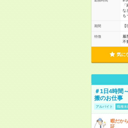
9:
勤務時間
「
な
も
【
期間
履
特徴
不
気に
＃1日4時間
搬のお仕事
アルバイト
職種未
暇だか
証