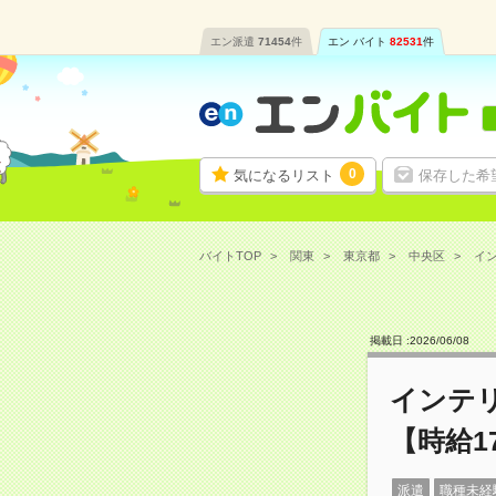
エン派遣
71454
件
エン バイト
82531
件
0
気になるリスト
保存した希
バイトTOP
関東
東京都
中央区
イン
掲載日 :
2026
/
06
/
08
インテ
【時給1
派遣
職種未経