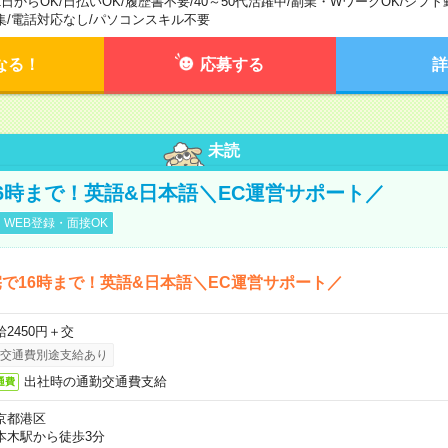
1日からOK
/
日払いOK
/
履歴書不要
/
40～50代活躍中
/
副業・WワークOK
/
シフト
集
/
電話対応なし
/
パソコンスキル不要
なる！
応募する
詳
未読
6時まで！英語&日本語＼EC運営サポート／
WEB登録・面接OK
で16時まで！英語&日本語＼EC運営サポート／
給2450円＋交
交通費別途支給あり
出社時の通勤交通費支給
通費
京都港区
本木駅から徒歩3分