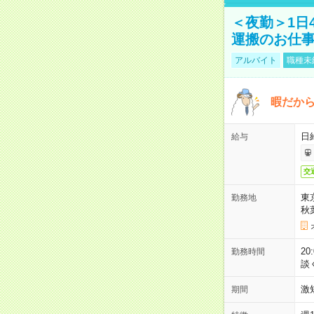
＜夜勤＞1日
運搬のお仕
アルバイト
職種未
暇だか
日
給与
交
東
勤務地
秋
2
勤務時間
談
激
期間