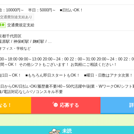
給：10000円～ 半日：5000円～ ■日払いOK！
交通費別途支給あり
交通費規定支給
通費
京都千代田区
葉原駅
/
神保町駅
/
麹町駅
/
…
オフィス・学校など
:00～18:00 09:00～13:00 20:00～24：00 22：00～31:00 20:00～24：00 2
時間～OK！ その他シフトもございます！ お気軽にご相談ください！
短1日～OK！ ■もちろん即日スタートもOK！ ■曜日・日数はアナタ次第！
1日からOK
/
日払いOK
/
履歴書不要
/
40～50代活躍中
/
副業・WワークOK
/
シフト
集
/
電話対応なし
/
パソコンスキル不要
なる！
応募する
詳
未読