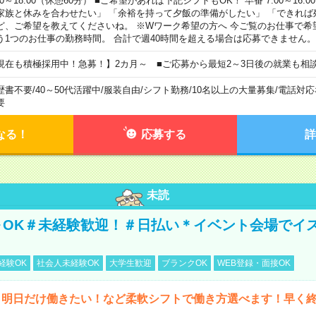
00～18:00（休憩60分） ■ご希望があれば下記シフトもOK！ 早番 7:00～16:00 遅
家族と休みを合わせたい」 「余裕を持って夕飯の準備がしたい」 「できれば
ど、ご希望を教えてくださいね。 ※Wワーク希望の方へ 今ご覧のお仕事で希
う1つのお仕事の勤務時間。 合計で週40時間を超える場合は応募できません。
現在も積極採用中！急募！】2カ月～ ■ご応募から最短2～3日後の就業も相
歴書不要
/
40～50代活躍中
/
服装自由
/
シフト勤務
/
10名以上の大量募集
/
電話対応
要
なる！
応募する
詳
未読
～OK＃未経験歓迎！＃日払い＊イベント会場でイ
経験OK
社会人未経験OK
大学生歓迎
ブランクOK
WEB登録・面接OK
ら明日だけ働きたい！など柔軟シフトで働き方選べます！早く