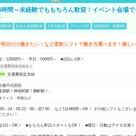
4時間～未経験でももちろん歓迎！イベント会場で
事
経験OK
社会人未経験OK
大学生歓迎
ブランクOK
WEB登録・面接OK
ら明日だけ働きたい！など柔軟シフトで働き方選べます！嬉し
給：12500円～ 半日：5000円～ ■日払いOK！
交通費別途支給あり
交通費規定支給
通費
京都千代田区
葉原駅
/
神保町駅
/
麹町駅
/
…
オフィス・学校など
0:00～24：00 22：00～翌7:00 …など1日4時間～OK！ その他シフトもござ
ください！
短1日～OK！ ■もちろん即日スタートもOK！ ■曜日・日数はアナタ次第！