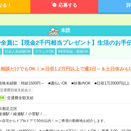
なる！
応募する
詳
未読
全員に【現金2千円相当プレゼント】生活のお手
K
社会人未経験OK
ブランクOK
WEB登録・面接OK
相談だけでもOK！≫日収1.2万円以上で週3日～＆土日休みも
資格未経験：時給1500円～ ■週払いOK ■扶養内OK ■日収1万2000円以上
交通費別途支給あり
交通費全額支給
通費
京都足立区
綾瀬駅
/
綾瀬駅
/
小菅駅
/
…
≪自宅からドアtoドアで30分以内！≫ご希望の勤務地を紹介します。