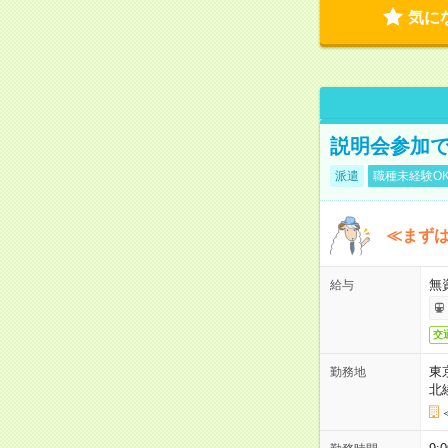
気に
説明会参加で
派遣
職種未経験O
≪まずは
無
給与
交
東
勤務地
北