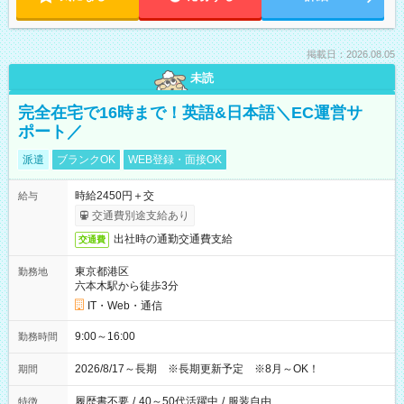
掲載日：2026.08.05
未読
完全在宅で16時まで！英語&日本語＼EC運営サ
ポート／
派遣
ブランクOK
WEB登録・面接OK
時給2450円＋交
給与
交通費別途支給あり
出社時の通勤交通費支給
交通費
東京都港区
勤務地
六本木駅から徒歩3分
IT・Web・通信
9:00～16:00
勤務時間
2026/8/17～長期 ※長期更新予定 ※8月～OK！
期間
履歴書不要
/
40～50代活躍中
/
服装自由
特徴