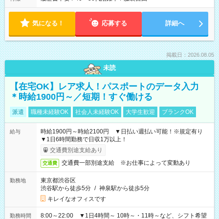
気になる！
応募する
詳細へ
掲載日：2026.08.05
未読
【在宅OK】レア求人！パスポートのデータ入力
＊時給1900円～／短期！すぐ働ける
派遣
職種未経験OK
社会人未経験OK
大学生歓迎
ブランクOK
時給1900円～時給2100円 ▼日払い週払い可能！※規定有り
給与
▼1日6時間勤務で日収1万以上！
交通費別途支給あり
交通費一部別途支給 ※お仕事によって変動あり
交通費
東京都渋谷区
勤務地
渋谷駅から徒歩5分
/
神泉駅から徒歩5分
キレイなオフィスです
8:00～22:00 ▼1日4時間～ 10時～・11時～など、シフト希望
勤務時間