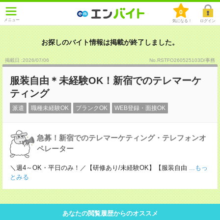
0
メニュー
気になる！
ログイン
お探しのバイト情報は掲載が終了しました。
掲載日 :2026
/
07
/
06
No.RSTFO260525103D/事務
服装自由＊未経験OK！新宿でのテレマーケ
ティング
派遣
職種未経験OK
ブランクOK
WEB登録・面接OK
急募！新宿でのテレマーケティング・テレフォンオ
ペレーター
＼週4～OK・平日のみ！／【研修あり/未経験OK】【服装自由
...もっ
とみる
あなたの閲覧履歴からのオススメ