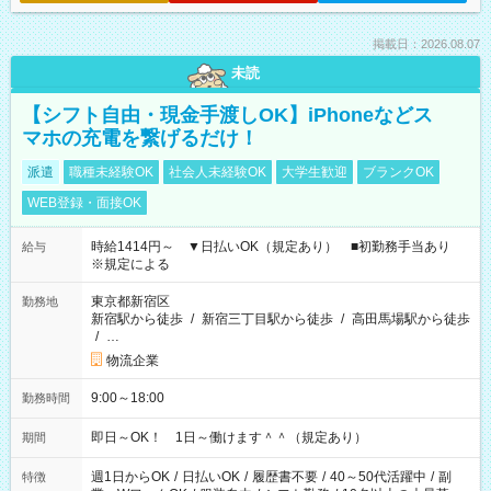
掲載日：2026.08.07
未読
【シフト自由・現金手渡しOK】iPhoneなどス
マホの充電を繋げるだけ！
派遣
職種未経験OK
社会人未経験OK
大学生歓迎
ブランクOK
WEB登録・面接OK
時給1414円～ ▼日払いOK（規定あり） ■初勤務手当あり
給与
※規定による
東京都新宿区
勤務地
新宿駅から徒歩
/
新宿三丁目駅から徒歩
/
高田馬場駅から徒歩
/
…
物流企業
9:00～18:00
勤務時間
即日～OK！ 1日～働けます＾＾（規定あり）
期間
週1日からOK
/
日払いOK
/
履歴書不要
/
40～50代活躍中
/
副
特徴