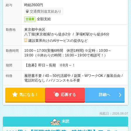
時給2600円
給与
交通費別途支給あり
全額支給
交通費
東京都中央区
勤務地
八丁堀(東京都)駅から徒歩2分
/
茅場町駅から徒歩6分
建設業界向けのAIサービスの提供など
10:00～17:00(実働6時間 休憩1時間) ※定時：10:00～
勤務時間
19:00（※終わりの時間：16:00～19:00で相談可！）
【急募】即日～長期 ※8月～！
期間
履歴書不要
/
40～50代活躍中
/
副業・WワークOK
/
服装自由
/
特徴
電話対応なし
/
パソコンスキル不要
気になる！
応募する
詳細へ
掲載日：2026.08.07
未読