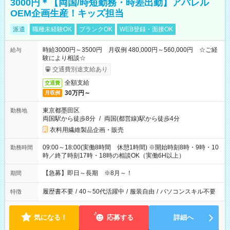
3000円＊【両国/時短勤務・時差出勤】アパレル
OEM企画生産！キッズ担当
派遣
職種未経験OK
ブランクOK
WEB登録・面接OK
時給3000円～3500円 月収例 480,000円～560,000円 ☆ご経
給与
験により相談☆
交通費別途支給あり
全額支給
交通費
30万円～
月収例
東京都墨田区
勤務地
両国駅から徒歩8分
/
両国(都営線)駅から徒歩4分
衣料用繊維製品企画・販売
09:00～18:00(実働8時間 休憩1時間) ※開始時刻8時・9時・10
勤務時間
時／終了時刻17時・18時の相談OK（実働6H以上）
【急募】即日～長期 ※8月～！
期間
履歴書不要
/
40～50代活躍中
/
服装自由
/
パソコンスキル不要
特徴
気になる！
応募する
詳細へ