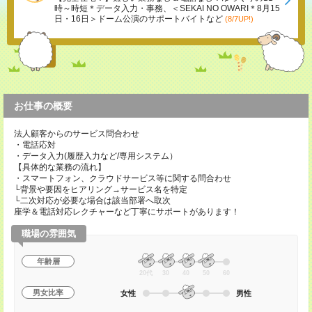
時～時短＊データ入力・事務、＜SEKAI NO OWARI＊8月15
日・16日＞ドーム公演のサポートバイトなど
(8/7UP!)
お仕事の概要
法人顧客からのサービス問合わせ
・電話応対
・データ入力(履歴入力など/専用システム）
【具体的な業務の流れ】
・スマートフォン、クラウドサービス等に関する問合わせ
└背景や要因をヒアリング→サービス名を特定
└二次対応が必要な場合は該当部署へ取次
座学＆電話対応レクチャーなど丁寧にサポートがあります！
職場の雰囲気
年齢層
20代
30
40
50
60
男女比率
女性
男性