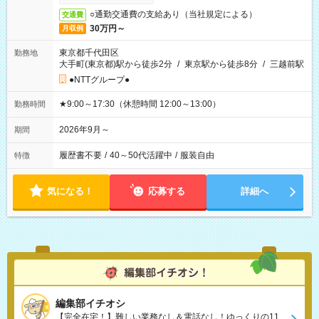
○通勤交通費の支給あり（当社規定による）
交通費
30万円～
月収例
東京都千代田区
勤務地
大手町(東京都)駅から徒歩2分
/
東京駅から徒歩8分
/
三越前駅
●NTTグループ●
★9:00～17:30（休憩時間 12:00～13:00）
勤務時間
2026年9月～
期間
履歴書不要
/
40～50代活躍中
/
服装自由
特徴
気になる！
応募する
詳細へ
編集部イチオシ
【完全在宅！】難しい業務なし＆電話なし！ゆっくりの11