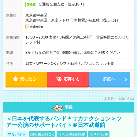
交通費全額支給（規定あり）
交通費
東京都中央区
勤務地
東京都中央区 東京メトロ 日本橋駅から直結（徒歩1分）
Valextra
10:00～20:00 実働7.5時間／休憩1.5時間 営業時間に合わせた
勤務時間
シフト制
3か月程度の短期予定 ※開始日はお気軽にご相談ください
期間
副業・WワークOK
/
シフト勤務
/
パソコンスキル不要
特徴
気になる！
応募する
詳細へ
掲載日：2026.08.03
未読
＜日本を代表するバンド＊サカナクション＞ツ
アー公演のサポートバイト＠日本武道館
アルバイト
職種未経験OK
社会人未経験OK
大学生歓迎