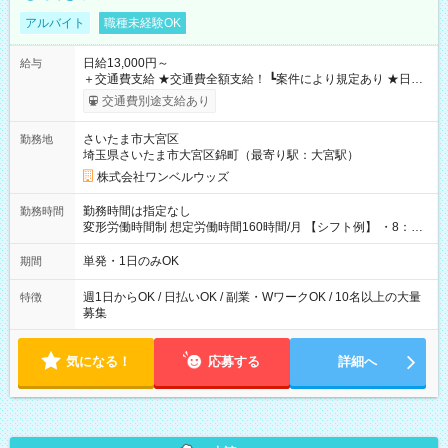
アルバイト
職種未経験OK
日給13,000円～
給与
＋交通費支給 ★交通費全額支給！ ┗案件により規定あり ★日払
いOK！（規定あり） ┗働いたその日に現金GET♪ お仕事後はコ
交通費別途支給あり
ンビニATMから 日払い分を引き落とせます！ 【試用期間】試
用期間なし
さいたま市大宮区
勤務地
埼玉県さいたま市大宮区錦町（最寄り駅：大宮駅）
株式会社ワンベルウッズ
勤務時間は指定なし
勤務時間
変形労働時間制 想定労働時間160時間/月 【シフト例】 ・8：00
～21：00
単発・1日のみOK
期間
週1日からOK / 日払いOK / 副業・WワークOK / 10名以上の大量
特徴
募集
気になる！
応募する
詳細へ