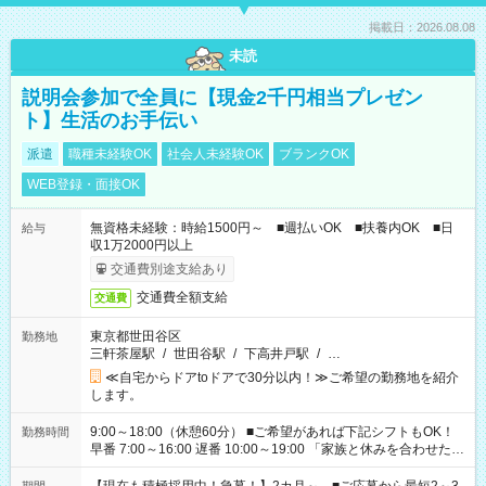
掲載日：2026.08.08
未読
説明会参加で全員に【現金2千円相当プレゼン
ト】生活のお手伝い
派遣
職種未経験OK
社会人未経験OK
ブランクOK
WEB登録・面接OK
無資格未経験：時給1500円～ ■週払いOK ■扶養内OK ■日
給与
収1万2000円以上
交通費別途支給あり
交通費全額支給
交通費
東京都世田谷区
勤務地
三軒茶屋駅
/
世田谷駅
/
下高井戸駅
/
…
≪自宅からドアtoドアで30分以内！≫ご希望の勤務地を紹介
します。
9:00～18:00（休憩60分） ■ご希望があれば下記シフトもOK！
勤務時間
早番 7:00～16:00 遅番 10:00～19:00 「家族と休みを合わせた
い」 「余裕を持って夕飯の準備がしたい」 「できれば残業はし
たくない」 など、ご希望を教えてくださいね。 ※Wワーク希望