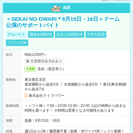
未読
＜SEKAI NO OWARI＊8月15日・16日＞ドーム
公演のサポートバイト
アルバイト
職種未経験OK
社会人未経験OK
大学生歓迎
ブランクOK
時給1250円～
給与
交通費別途支給あり
支給（規定有り）
交通費
東京都文京区
勤務地
後楽園駅から徒歩5分
/
水道橋駅から徒歩5分
/
春日(東京都)駅
から徒歩7分
株式会社ライブパワー
＜シフト例＞ 7:00～23:00 13:30～22:00 上記の時間から好きな
勤務時間
時間を選べます！ ※時間は変更となる可能性があります
急募！8月15日・16日
期間
週1日からOK
/
履歴書不要
/
副業・WワークOK
/
シフト勤務
/
特徴