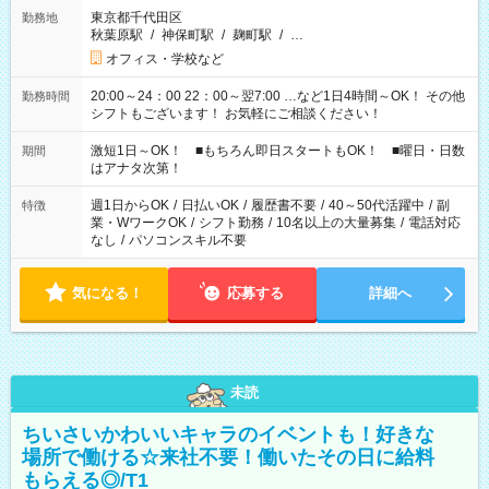
東京都千代田区
勤務地
秋葉原駅
/
神保町駅
/
麹町駅
/
…
オフィス・学校など
20:00～24：00 22：00～翌7:00 …など1日4時間～OK！ その他
勤務時間
シフトもございます！ お気軽にご相談ください！
激短1日～OK！ ■もちろん即日スタートもOK！ ■曜日・日数
期間
はアナタ次第！
週1日からOK
/
日払いOK
/
履歴書不要
/
40～50代活躍中
/
副
特徴
業・WワークOK
/
シフト勤務
/
10名以上の大量募集
/
電話対応
なし
/
パソコンスキル不要
気になる！
応募する
詳細へ
未読
ちいさいかわいいキャラのイベントも！好きな
場所で働ける☆来社不要！働いたその日に給料
もらえる◎/T1