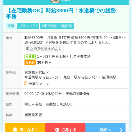
【在宅勤務OK】時給3300円！水道橋での総務
事務
派遣
ブランクOK
WEB登録・面接OK
時給3300円 月収例 54万円 時給3300円×実働7h40m×週5日×4
給与
週+残業10h ※月収例を保証するものではありません。
交通費別途支給あり
1ヶ月3万円を上限として実費支給
交通費
30万円～
月収例
東京都千代田区
勤務地
水道橋駅から徒歩7分
/
九段下駅から徒歩4分
/
飯田橋駅
医薬品メ－カ－
09:00-17:40（休憩60分）実働7時間40分
勤務時間
即日～長期 ※開始日相談OK
期間
履歴書不要
特徴
気になる！
応募する
詳細へ