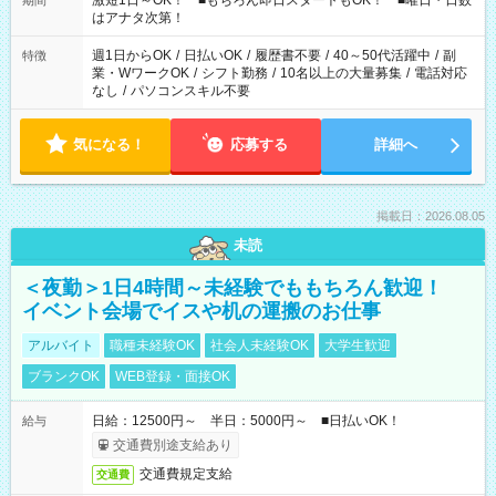
激短1日～OK！ ■もちろん即日スタートもOK！ ■曜日・日数
期間
はアナタ次第！
週1日からOK
/
日払いOK
/
履歴書不要
/
40～50代活躍中
/
副
特徴
業・WワークOK
/
シフト勤務
/
10名以上の大量募集
/
電話対応
なし
/
パソコンスキル不要
気になる！
応募する
詳細へ
掲載日：2026.08.05
未読
＜夜勤＞1日4時間～未経験でももちろん歓迎！
イベント会場でイスや机の運搬のお仕事
アルバイト
職種未経験OK
社会人未経験OK
大学生歓迎
ブランクOK
WEB登録・面接OK
日給：12500円～ 半日：5000円～ ■日払いOK！
給与
交通費別途支給あり
交通費規定支給
交通費