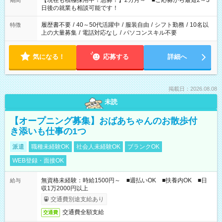
【現在も積極採用中！急募！】2カ月～ ■ご応募から最短2～3
期間
の方へ 今ご覧のお仕事で希望する勤務時間と、もう1つのお仕事
日後の就業も相談可能です！
の勤務時間。 合計で週40時間を超える場合は応募できません。
履歴書不要
/
40～50代活躍中
/
服装自由
/
シフト勤務
/
10名以
特徴
上の大量募集
/
電話対応なし
/
パソコンスキル不要
気になる！
応募する
詳細へ
掲載日：2026.08.08
未読
【オープニング募集】おばあちゃんのお散歩付
き添いも仕事の1つ
派遣
職種未経験OK
社会人未経験OK
ブランクOK
WEB登録・面接OK
無資格未経験：時給1500円～ ■週払いOK ■扶養内OK ■日
給与
収1万2000円以上
交通費別途支給あり
交通費全額支給
交通費