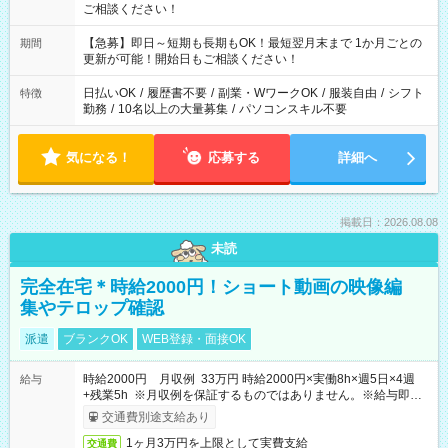
ご相談ください！
【急募】即日～短期も長期もOK！最短翌月末まで 1か月ごとの
期間
更新が可能！開始日もご相談ください！
日払いOK
/
履歴書不要
/
副業・WワークOK
/
服装自由
/
シフト
特徴
勤務
/
10名以上の大量募集
/
パソコンスキル不要
気になる！
応募する
詳細へ
掲載日：2026.08.08
未読
完全在宅＊時給2000円！ショート動画の映像編
集やテロップ確認
派遣
ブランクOK
WEB登録・面接OK
時給2000円 月収例 33万円 時給2000円×実働8h×週5日×4週
給与
+残業5h ※月収例を保証するものではありません。※給与即受
取りサービス利用可（利用条件有）
交通費別途支給あり
1ヶ月3万円を上限として実費支給
交通費