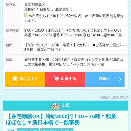
東京都豊島区
勤務地
巣鴨駅
/
目白駅
/
北池袋駅
/
…
≪自宅からドアtoドアで30分以内！≫ご希望の勤務地を紹介
します。
9:00～18:00（休憩60分） ■ご希望があれば下記シフトもOK！
勤務時間
早番 7:00～16:00 遅番 10:00～19:00 夜勤 16:30～翌9:30 「家族
と休みを合わせたい」 「余裕を持って夕飯の準備がしたい」
「できれば残業はしたくない」 など、ご希望を教えてください
【8月中のスタートOK！急募！】2カ月～ ■ご応募から最短2～
期間
ね。 ※Wワーク希望の方へ 今ご覧のお仕事で希望する勤務時間
3日後に就業が可能です！
と、もう1つのお仕事の勤務時間。 合計で週40時間を超える場
合は応募できません。
履歴書不要
/
40～50代活躍中
/
服装自由
/
シフト勤務
/
10名以
特徴
上の大量募集
/
電話対応なし
/
パソコンスキル不要
気になる！
応募する
詳細へ
掲載日：2026.08.07
未読
【在宅勤務OK】時給3000円！10～16時＊残業
ほぼなし▼新日本橋で一般事務