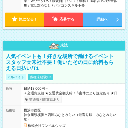
業・WワークOK
/
服装自由
/
シフト勤務
/
10名以上の大量募
集
/
電話対応なし
/
パソコンスキル不要
気になる！
応募する
詳細へ
未読
人気イベントも！好きな場所で働けるイベント
スタッフ☆来社不要！働いたその日に給料もら
える日払い/T1
アルバイト
職種未経験OK
日給13,000円～
給与
＋交通費支給 ★交通費全額支給！ ┗案件により規定あり ★日払
いOK！（規定あり） ┗働いたその日に現金GET♪ お仕事後はコ
交通費別途支給あり
ンビニATMから 日払い分を引き落とせます！ 【試用期間】試
用期間なし
横浜市西区
勤務地
神奈川県横浜市西区みなとみらい（最寄り駅：みなとみらい
駅）
株式会社ワンベルウッズ