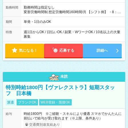
勤務時間は指定なし
勤務時間
変形労働時間制 想定労働時間160時間/月 【シフト例】 ・8：00
～21：00
単発・1日のみOK
期間
週1日からOK / 日払いOK / 副業・WワークOK / 10名以上の大量
特徴
募集
気になる！
応募する
詳細へ
未読
特別時給1800円【ヴァレクストラ】短期スタッ
フ 日本橋
派遣
ブランクOK
WEB登録・面接OK
時給1800円 ※ご経験・スキルにより優遇 スマホでかんたんに
給与
前払いで給与が受け取れます（※上限、条件あり）
交通費別途支給あり