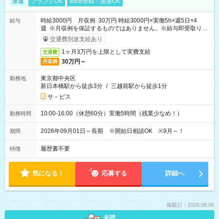
派遣
ブランクOK
WEB登録・面接OK
時給3000円 月収例 30万円 時給3000円×実働5h×週5日×4
給与
週 ※月収例を保証するものではありません。※給与即受取りサ
ービス利用可（利用条件有）
交通費別途支給あり
1ヶ月3万円を上限として実費支給
交通費
30万円～
月収例
東京都中央区
勤務地
新日本橋駅から徒歩3分
/
三越前駅から徒歩1分
サ－ビス
10:00-16:00（休憩60分）実働5時間（残業少なめ！）
勤務時間
2026年09月01日～長期 ※開始日相談OK ※9月～！
期間
履歴書不要
特徴
気になる！
応募する
詳細へ
掲載日：2026.08.06
未読