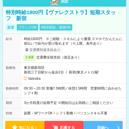
未読
特別時給1800円【ヴァレクストラ】短期スタッ
フ 新宿
派遣
ブランクOK
WEB登録・面接OK
時給1800円 ※ご経験・スキルにより優遇 スマホでかんたんに
給与
前払いで給与が受け取れます（※上限、条件あり）
交通費別途支給あり
交通費全額支給（規定あり）
交通費
東京都新宿区
勤務地
新宿三丁目駅から徒歩2分
/
新宿(東京メトロ)駅
Valextra
09:30～20:30 実働7.5時間／休憩1.5時間 営業時間に合わせた
勤務時間
シフト制
3か月程度の短期予定 ※開始日はお気軽にご相談ください
期間
副業・WワークOK
/
シフト勤務
/
パソコンスキル不要
特徴
気になる！
応募する
詳細へ