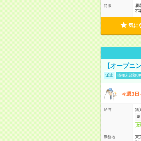
履
特徴
不
気に
【オープニン
派遣
職種未経験O
≪週3日
無
給与
交
東
勤務地