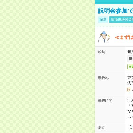
説明会参加で
派遣
職種未経験O
≪まずは
無
給与
交
東
勤務地
浅
9:
勤務時間
「
な
も
【
期間