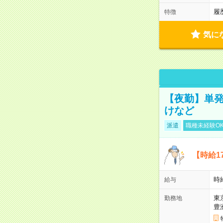
履
特徴
気に
【夜勤】単発
けなど
派遣
職種未経験O
【時給1
時
給与
東
勤務地
豊