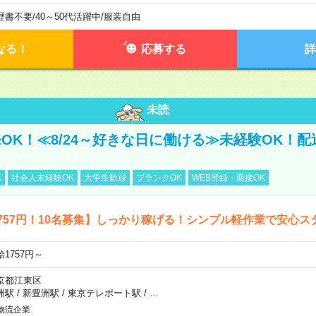
歴書不要
/
40～50代活躍中
/
服装自由
なる！
応募する
詳
未読
OK！≪8/24～好きな日に働ける≫未経験OK！
K
社会人未経験OK
大学生歓迎
ブランクOK
WEB登録・面接OK
757円！10名募集】しっかり稼げる！シンプル軽作業で安心ス
給1757円～
京都江東区
洲駅
/
新豊洲駅
/
東京テレポート駅
/
…
物流企業