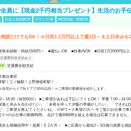
全員に【現金2千円相当プレゼント】生活のお手
K
社会人未経験OK
ブランクOK
WEB登録・面接OK
相談だけでもOK！≫日収1.2万円以上で週3日～＆土日休みも
資格未経験：時給1500円～ ■週払いOK ■扶養内OK ■日収1万2000円以上
交通費別途支給あり
交通費全額支給
通費
京都台東区
草駅
/
三ノ輪駅
/
上野御徒町駅
/
…
≪自宅からドアtoドアで30分以内！≫ご希望の勤務地を紹介します。
00～18:00（休憩60分） ■ご希望があれば下記シフトもOK！ 早番 7:00～16:00 遅
家族と休みを合わせたい」 「余裕を持って夕飯の準備がしたい」 「できれば
ど、ご希望を教えてくださいね。 ※Wワーク希望の方へ 今ご覧のお仕事で希
う1つのお仕事の勤務時間。 合計で週40時間を超える場合は応募できません。
現在も積極採用中！急募！】2カ月～ ■ご応募から最短2～3日後の就業も相