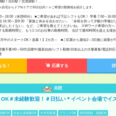
鴨駅
/
目白駅
/
北池袋駅
/
…
≪自宅からドアtoドアで30分以内！≫ご希望の勤務地を紹介します。
00～18:00（休憩60分） ■ご希望があれば下記シフトもOK！ 早番 7:00～16:00 遅
勤 16:30～翌9:30 「家族と休みを合わせたい」 「余裕を持って夕飯の準備
業はしたくない」 など、ご希望を教えてくださいね。 ※Wワーク希望の方へ
する勤務時間と、もう1つのお仕事の勤務時間。 合計で週40時間を超える場
8月中のスタートOK！急募！】2カ月～ ■ご応募から最短2～3日後に就業が
歴書不要
/
40～50代活躍中
/
服装自由
/
シフト勤務
/
10名以上の大量募集
/
電話対応
要
なる！
応募する
詳
未読
～OK＃未経験歓迎！＃日払い＊イベント会場でイ
経験OK
社会人未経験OK
大学生歓迎
ブランクOK
WEB登録・面接OK