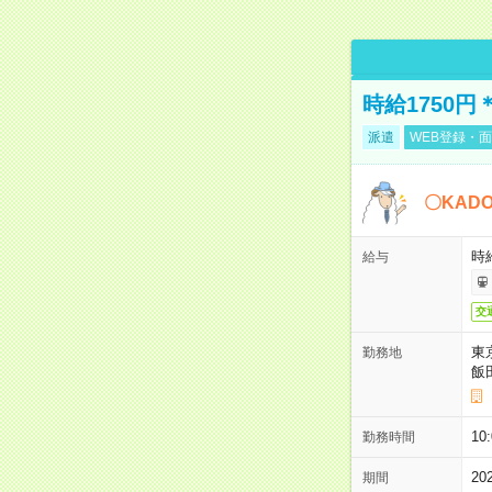
時給1750
派遣
WEB登録・面
〇KAD
時給
給与
交
東
勤務地
飯
10
勤務時間
2
期間