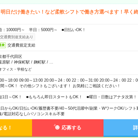
ら明日だけ働きたい！など柔軟シフトで働き方選べます！早く
給：10000円～ 半日：5000円～ ■日払いOK！
交通費別途支給あり
交通費規定支給
通費
京都千代田区
葉原駅
/
神保町駅
/
麹町駅
/
…
オフィス・学校など
:00～18:00 09:00～13:00 20:00～24：00 22：00～31:00 20:00～24：00 2
時間～OK！ その他シフトもございます！ お気軽にご相談ください！
短1日～OK！ ■もちろん即日スタートもOK！ ■曜日・日数はアナタ次第！
1日からOK
/
日払いOK
/
履歴書不要
/
40～50代活躍中
/
副業・WワークOK
/
シフト
集
/
電話対応なし
/
パソコンスキル不要
なる！
応募する
詳