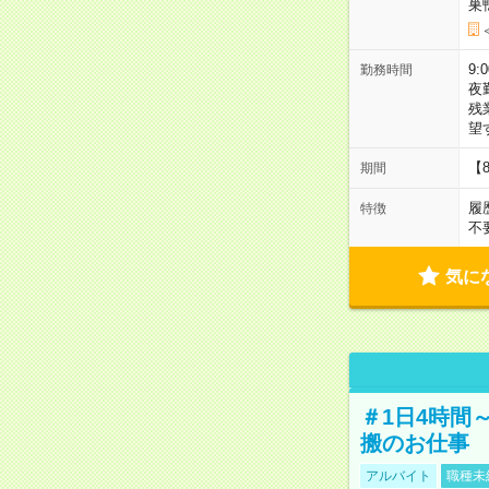
巣
9:
勤務時間
夜
残
望
【
期間
履
特徴
不
気に
＃1日4時間
搬のお仕事
アルバイト
職種未