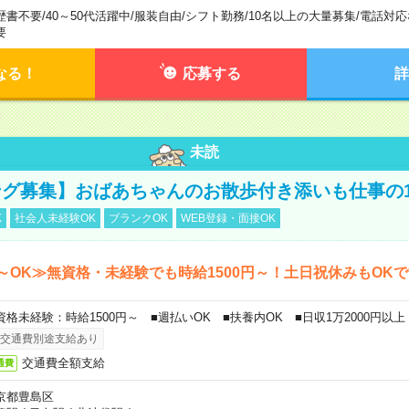
歴書不要
/
40～50代活躍中
/
服装自由
/
シフト勤務
/
10名以上の大量募集
/
電話対応
要
なる！
応募する
詳
未読
グ募集】おばあちゃんのお散歩付き添いも仕事の
K
社会人未経験OK
ブランクOK
WEB登録・面接OK
～OK≫無資格・未経験でも時給1500円～！土日祝休みもOK
資格未経験：時給1500円～ ■週払いOK ■扶養内OK ■日収1万2000円以上
交通費別途支給あり
交通費全額支給
通費
京都豊島区