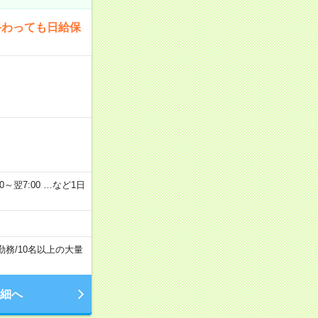
終わっても日給保
2：00～翌7:00 …など1日
勤務
/
10名以上の大量
細へ