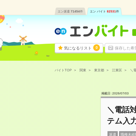
エン派遣
71454
件
エン バイト
82531
件
0
気になるリスト
保存した希
バイトTOP
関東
東京都
江東区
＼電
掲載日 :
2026
/
07
/
03
＼電話対
テム入
派遣
職種未経