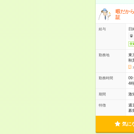
暇だか
証
日
給与
交
東
勤務地
秋
09
勤務時間
4
激
期間
週
特徴
募
気に