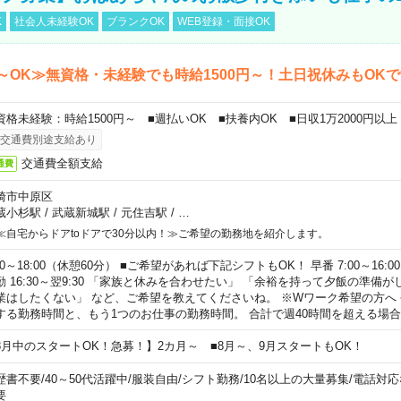
K
社会人未経験OK
ブランクOK
WEB登録・面接OK
～OK≫無資格・未経験でも時給1500円～！土日祝休みもOK
資格未経験：時給1500円～ ■週払いOK ■扶養内OK ■日収1万2000円以上
交通費別途支給あり
交通費全額支給
通費
崎市中原区
蔵小杉駅
/
武蔵新城駅
/
元住吉駅
/
…
≪自宅からドアtoドアで30分以内！≫ご希望の勤務地を紹介します。
00～18:00（休憩60分） ■ご希望があれば下記シフトもOK！ 早番 7:00～16:00 遅
勤 16:30～翌9:30 「家族と休みを合わせたい」 「余裕を持って夕飯の準備
業はしたくない」 など、ご希望を教えてくださいね。 ※Wワーク希望の方へ
する勤務時間と、もう1つのお仕事の勤務時間。 合計で週40時間を超える場
8月中のスタートOK！急募！】2カ月～ ■8月～、9月スタートもOK！
歴書不要
/
40～50代活躍中
/
服装自由
/
シフト勤務
/
10名以上の大量募集
/
電話対応
要