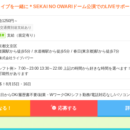
イブを一緒に＊SEKAI NO OWARIドーム公演でのLIVEサポ
給1250円～
交通費別途支給あり
支給（規定有り）
通費
京都文京区
楽園駅から徒歩5分
/
水道橋駅から徒歩5分
/
春日(東京都)駅から徒歩7分
株式会社ライブパワー
シフト例＞ 7:00～23:00 13:30～22:00 上記の時間から好きな時間を選べま
可能性があります
募！8月15日・16日
1日からOK
/
履歴書不要
/
副業・WワークOK
/
シフト勤務
/
電話対応なし
/
パソコン
なる！
応募する
詳