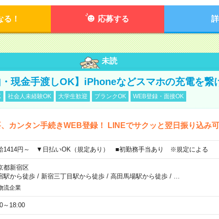
なる！
応募する
詳
未読
・現金手渡しOK】iPhoneなどスマホの充電を繋
K
社会人未経験OK
大学生歓迎
ブランクOK
WEB登録・面接OK
、カンタン手続きWEB登録！ LINEでサクッと翌日振り込み
給1414円～ ▼日払いOK（規定あり） ■初勤務手当あり ※規定による
京都新宿区
宿駅から徒歩
/
新宿三丁目駅から徒歩
/
高田馬場駅から徒歩
/
…
物流企業
00～18:00