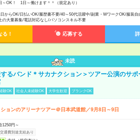
日～OK！ 1日～働けます＾＾（規定あり）
1日からOK
/
日払いOK
/
履歴書不要
/
40～50代活躍中
/
副業・WワークOK
/
服装自
上の大量募集
/
電話対応なし
/
パソコンスキル不要
なる！
応募する
詳
未読
表するバンド＊サカナクション＞ツアー公演のサポ
館
経験OK
社会人未経験OK
大学生歓迎
ブランクOK
ションのアリーナツアー＠日本武道館／9月8日～9日
給1250円～
交通費別途支給あり