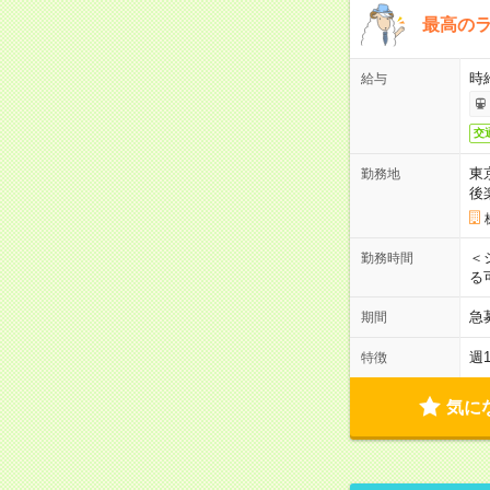
最高のラ
時
給与
交
東
勤務地
後
＜
勤務時間
る
急
期間
週
特徴
気に