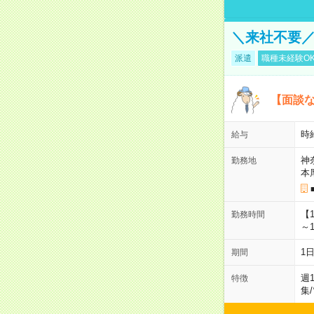
＼来社不要／
派遣
職種未経験O
【面談な
時給
給与
神
勤務地
本
【
勤務時間
～1
1
期間
週
特徴
集
/