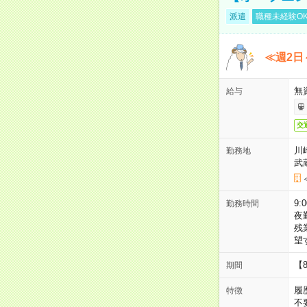
派遣
職種未経験O
≪週2日
無
給与
交
川
勤務地
武
9:
勤務時間
夜
残
望
【
期間
履
特徴
不