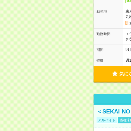
交
東
勤務地
九
＜シ
勤務時間
き
9
期間
週
特徴
気に
＜SEKAI 
アルバイト
職種未