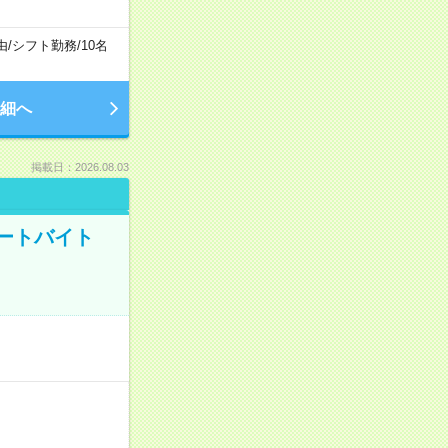
由
/
シフト勤務
/
10名
細へ
掲載日：2026.08.03
ートバイト