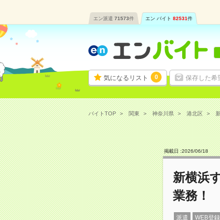
エン派遣
71573
件
エン バイト
82531
件
0
気になるリスト
保存した希
バイトTOP
関東
神奈川県
港北区
新
掲載日 :
2026
/
06
/
18
新横浜す
業務！
派遣
WEB登