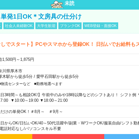
未読
単発1日OK＊文房具の仕分け
K
社会人未経験OK
大学生歓迎
ブランクOK
WEB登録・面接OK
しでスタート】PCやスマホから登録OK！ 日払いでお給料も
1,500円～1,875円
奈川県厚木市
厚木駅から徒歩5分
/
愛甲石田駅から徒歩5分
■物流センターなど ■勤務地選べます
1日3時間～も相談OK!】午前中のみや18時以降などのシフトあり！ シフト例 ▼9:00
7:00 ▼10:00～19:00 ▼18:00～21:00
日だけの単発OK！＃8月～ ＃9月～
1日からOK
/
日払いOK
/
40～50代活躍中
/
副業・WワークOK
/
服装自由
/
シフト勤
電話対応なし
/
パソコンスキル不要