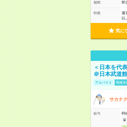
即
期間
週
特徴
以
気に
＜日本を代
＠日本武道
アルバイト
職種未
サカナク
時
給与