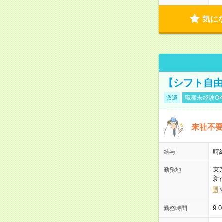
気に
【シフト自由
派遣
職種未経験O
来社不要
時
給与
東
勤務地
新
9:
勤務時間