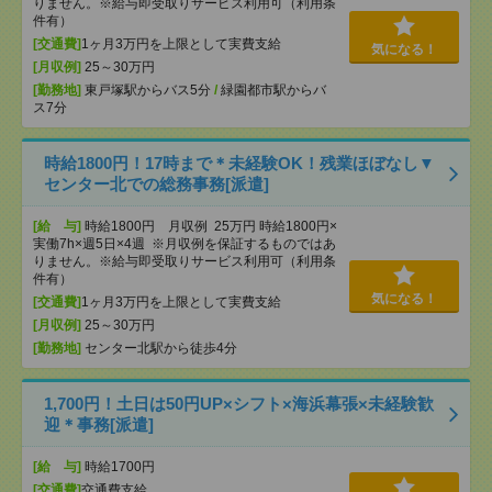
りません。※給与即受取りサービス利用可（利用条
件有）
[交通費]
1ヶ月3万円を上限として実費支給
気になる！
[月収例]
25～30万円
[勤務地]
東戸塚駅からバス5分
/
緑園都市駅からバ
ス7分
時給1800円！17時まで＊未経験OK！残業ほぼなし▼
センター北での総務事務[派遣]
[給 与]
時給1800円 月収例 25万円 時給1800円×
実働7h×週5日×4週 ※月収例を保証するものではあ
りません。※給与即受取りサービス利用可（利用条
件有）
気になる！
[交通費]
1ヶ月3万円を上限として実費支給
[月収例]
25～30万円
[勤務地]
センター北駅から徒歩4分
1,700円！土日は50円UP×シフト×海浜幕張×未経験歓
迎＊事務[派遣]
[給 与]
時給1700円
[交通費]
交通費支給