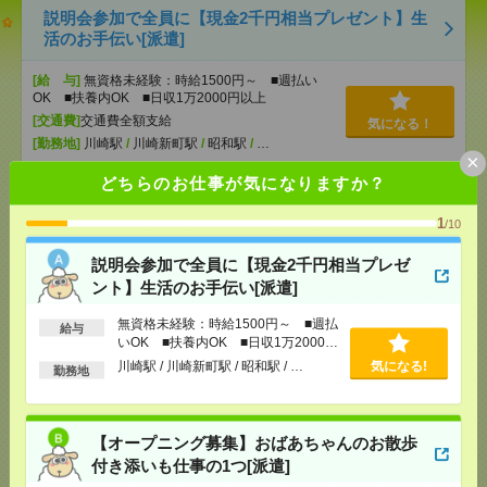
説明会参加で全員に【現金2千円相当プレゼント】生
活のお手伝い[派遣]
[給 与]
無資格未経験：時給1500円～ ■週払い
OK ■扶養内OK ■日収1万2000円以上
[交通費]
交通費全額支給
気になる！
[勤務地]
川崎駅
/
川崎新町駅
/
昭和駅
/
…
×
どちらのお仕事が気になりますか？
【オープニング募集】おばあちゃんのお散歩付き添
いも仕事の1つ[派遣]
1
/10
[給 与]
無資格未経験：時給1500円～ ■週払い
説明会参加で全員に【現金2千円相当プレゼ
OK ■扶養内OK ■日収1万2000円以上
ント】生活のお手伝い[派遣]
[交通費]
交通費全額支給
気になる！
無資格未経験：時給1500円～ ■週払
[勤務地]
武蔵小杉駅
/
武蔵新城駅
/
元住吉駅
/
…
給与
いOK ■扶養内OK ■日収1万2000円
以上
川崎駅 / 川崎新町駅 / 昭和駅 / …
気になる!
勤務地
【在宅週2日！】ほぼ電話なし＊コツコツ！データ入
力＋ID発行[派遣]
【オープニング募集】おばあちゃんのお散歩
[給 与]
時給1600円 月収例 240,000円
付き添いも仕事の1つ[派遣]
[交通費]
全額支給