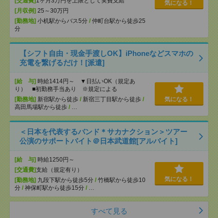
[交通費]
1ヶ月3万円を上限として実費支給
気になる！
[月収例]
25～30万円
[勤務地]
小机駅からバス5分
/
仲町台駅から徒歩25
分
【シフト自由・現金手渡しOK】iPhoneなどスマホの
充電を繋げるだけ！[派遣]
[給 与]
時給1414円～ ▼日払いOK（規定あ
り） ■初勤務手当あり ※規定による
[勤務地]
新宿駅から徒歩
/
新宿三丁目駅から徒歩
/
気になる！
高田馬場駅から徒歩
/
…
＜日本を代表するバンド＊サカナクション＞ツアー
公演のサポートバイト＠日本武道館[アルバイト]
[給 与]
時給1250円～
[交通費]
支給（規定有り）
気になる！
[勤務地]
九段下駅から徒歩5分
/
竹橋駅から徒歩10
分
/
神保町駅から徒歩15分
/
…
すべて見る