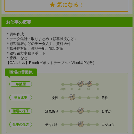
気になる！
お仕事の概要
＊資料作成
＊データ集計・取りまとめ（顧客状況など）
＊顧客情報などのデータ入力、資料送付
＊郵便物対応、備品手配、電話対応
＊銀行後方事務サポート
＊庶務 など
【OAスキル】Excel(ピボットテーブル・VlookUP関数)
職場の雰囲気
年齢層
20代
30
40
50
60
男女比率
女性
男性
職場の様子
活気あり
しずか
仕事の仕方
テキパキ
コツコツ