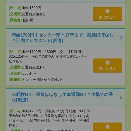
[給 与]
時給1500円
[交通費]
交通費支給有り
気になる！
[勤務地]
藤沢駅
時給1700円！センター南＊17時まで・残業ほぼなし
＊部内アシスタント[派遣]
[給 与]
時給1700円～1800円＋交 【月収例】
325,125円～ ■給与の前払いが可能な速払いサー
ビスあり
[交通費]
交通費支給あり
気になる！
[月収例]
30万円～
[勤務地]
センター南駅から徒歩5分
未経験OK！残業ほぼなし▼車通勤OK＊小机での受
付[派遣]
[給 与]
時給1700円 月収例 27万円 時給1700円×
実働8h×週5日×4週 ※月収例を保証するものではあ
りません。※給与即受取りサービス利用可（利用条
件有）