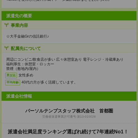
派遣先の概要
事業内容
☆大手金融Grの信託銀行♪
配属先について
周辺にコンビニ/飲食店が多い 広々休憩室あり 電子レンジ・冷蔵庫あり
福利厚生：休憩室・ロッカー
禁煙（敷地内/屋内）
女性多め
男女比
40代の方が多く活躍しています。
平均年齢
派遣会社情報
パーソルテンプスタッフ株式会社 首都圏
労働者派遣事業許可番号:派13-010026
派遣会社満足度ランキング選ばれ続けて7年連続No1！