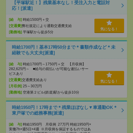
【平塚駅近！】残業基本なし！受注入力と電話対
応！[派遣]
[給 与]
時給1500円＋交
[交通費]
弊社規定により通勤交通費支給
気になる！
[勤務地]
平塚駅から徒歩5分
時給1700円！基本17時50分まで＊書類作成など＊未
経験でも大丈夫[派遣]
[給 与]
時給1700円～1750円＋交 【月収例】
282,625円～ ■給与の前払いが可能な速払いサー
ビスあり
[交通費]
交通費支給あり
気になる！
[月収例]
25～30万円
[勤務地]
空港第２ビル(鉄道)駅から徒歩10分
時給1950円！17時まで＊残業ほぼなし▼車通勤OK＊
東戸塚での総務事務[派遣]
[給 与]
時給1950円 月収例 27万円 時給1950円×
実働7h×週5日×4週 ※月収例を保証するものではあ