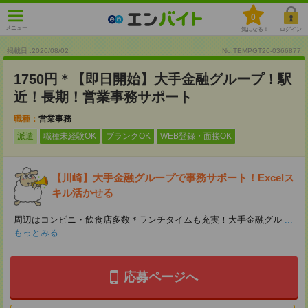
0
メニュー
気になる！
ログイン
掲載日 :2026
/
08
/
02
No.TEMPGT26-0366877
1750円＊【即日開始】大手金融グループ！駅
近！長期！営業事務サポート
職種：
営業事務
派遣
職種未経験OK
ブランクOK
WEB登録・面接OK
【川崎】大手金融グループで事務サポート！Excelス
キル活かせる
周辺はコンビニ・飲食店多数＊ランチタイムも充実！大手金融グル
...
もっとみる
応募ページへ