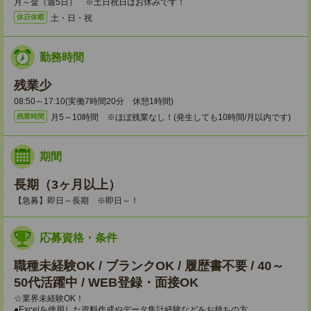
月～金（週5日） ※土日祝日はお休みです！
土・日・祝
休日休暇
勤務時間
残業少
08:50～17:10(実働7時間20分 休憩1時間)
月5～10時間 ※ほぼ残業なし！(発生しても10時間/月以内です)
残業時間
期間
長期（3ヶ月以上）
【急募】即日～長期 ※即日～！
応募資格・条件
職種未経験OK / ブランクOK / 履歴書不要 / 40～
50代活躍中 / WEB登録・面接OK
☆業界未経験OK！
●Excelを使用した資料作成やデータ集計経験などをお持ちの方