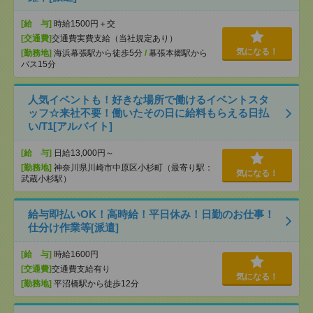
[給 与]
時給1500円＋交
[交通費]
交通費実費支給（当社規定あり）
気になる！
[勤務地]
海浜幕張駅から徒歩5分
/
幕張本郷駅から
バス15分
人気イベントも！好きな場所で働けるイベントスタ
ッフ☆来社不要！働いたその日に給料もらえる日払
い/T1[アルバイト]
[給 与]
日給13,000円～
[勤務地]
神奈川県川崎市中原区小杉町（最寄り駅：
気になる！
武蔵小杉駅）
給与即払いOK！高時給！平日休み！日勤のお仕事！
仕分け作業等[派遣]
[給 与]
時給1600円
[交通費]
交通費支給有り
気になる！
[勤務地]
平沼橋駅から徒歩12分