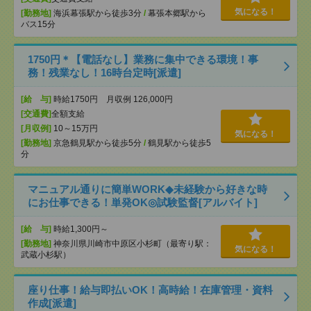
気になる！
[勤務地]
海浜幕張駅から徒歩3分
/
幕張本郷駅から
バス15分
1750円＊【電話なし】業務に集中できる環境！事
務！残業なし！16時台定時[派遣]
[給 与]
時給1750円 月収例 126,000円
[交通費]
全額支給
[月収例]
10～15万円
気になる！
[勤務地]
京急鶴見駅から徒歩5分
/
鶴見駅から徒歩5
分
マニュアル通りに簡単WORK◆未経験から好きな時
にお仕事できる！単発OK◎試験監督[アルバイト]
[給 与]
時給1,300円～
[勤務地]
神奈川県川崎市中原区小杉町（最寄り駅：
気になる！
武蔵小杉駅）
座り仕事！給与即払いOK！高時給！在庫管理・資料
作成[派遣]