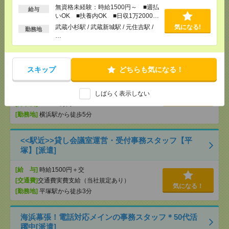
[月収例]
20～25万円
気になる！
無資格未経験：時給1500円～ ■週払
給与
[勤務地]
川崎駅から徒歩7分
/
京急川崎駅から徒歩5
いOK ■扶養内OK ■日収1万2000円
分
以上
武蔵小杉駅 / 武蔵新城駅 / 元住吉駅 /
気になる!
勤務地
…
【時給1700円～】大手！あんしん長期！データ入力
とチェック業務[派遣]
スキップ
どちらも気になる！
[給 与]
時給1700円～1750円 月収例 272,000円
～280,000円+残業代
[交通費]
全額支給
しばらく表示しない
気になる！
[月収例]
25～30万円
[勤務地]
横浜駅から徒歩5分
<<駅近>>貸し会議室運営・受付事務スタッフ【平
塚】[派遣]
[給 与]
時給1500円＋交
[交通費]
交通費実費支給（当社規定あり）
気になる！
[勤務地]
平塚駅から徒歩3分
海浜幕張！電話対応メインの事務スタッフ＊50代活
躍中[派遣]