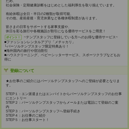
ため、
社会保険・定期健康診断をはじめとした福利厚生を取り揃えています。
有給休暇は全日・半日の2種類が取得可能、
その他、産前産後・育児休業など各種休暇制度があります。
皆さまの日常をサポートする家事支援や、
休日を彩る旅行や各種施設が割引になる優待サービスをご用意！
~テンプスタッフに登録している方へのお得な優待サービス~
ポイント！
■ファッションレンタルアプリ「メチャカリ」
└パーソルテンプスタッフ限定特典あり！
■海外国内の旅行や宿泊割引
■ハウスクリーニング、ベビーシッターサービス、スポーツクラブなどもお
得に
登録について
★お仕事のご紹介にはパーソルテンプスタッフへのご登録が必要となりま
す。
STEP１：エン派遣またはエンバイトからパーソルテンプスタッフのお仕事
にエントリー
STEP２：パーソルテンプスタッフからメールまたは電話にて登録のご案
内
STEP３：パーソルテンプスタッフへ登録手続き
STEP４：お仕事のご紹介
STEP５：お仕事スタート！