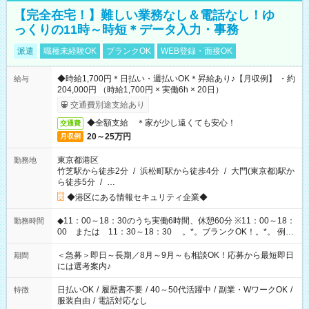
【完全在宅！】難しい業務なし＆電話なし！ゆ
っくりの11時～時短＊データ入力・事務
派遣
職種未経験OK
ブランクOK
WEB登録・面接OK
◆時給1,700円＊日払い・週払いOK＊昇給あり♪【月収例】 ・約
給与
204,000円 （時給1,700円 × 実働6h × 20日）
交通費別途支給あり
◆全額支給 ＊家が少し遠くても安心！
交通費
20～25万円
月収例
東京都港区
勤務地
竹芝駅から徒歩2分
/
浜松町駅から徒歩4分
/
大門(東京都)駅か
ら徒歩5分
/
…
◆港区にある情報セキュリティ企業◆
◆11：00～18：30のうち実働6時間、休憩60分 ※11：00～18：
勤務時間
00 または 11：30～18：30 。*。ブランクOK！。*。 例え
ば前職が、 在宅/財団法人/事務/コールセンター/受付/販売/カフェ
スタッフ スイーツ販売/ホテルフロント/化粧品販売/など 様々な
＜急募＞即日～長期／8月～9月～も相談OK！応募から最短即日
期間
業界から入社して活躍されています♪
には選考案内♪
日払いOK
/
履歴書不要
/
40～50代活躍中
/
副業・WワークOK
/
特徴
服装自由
/
電話対応なし