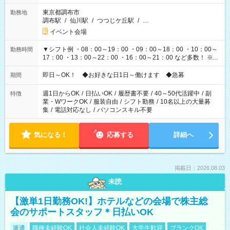
東京都調布市
勤務地
調布駅
/
仙川駅
/
つつじケ丘駅
/
…
イベント会場
▼シフト例 ・08：00～19：00 ・09：00～18：00 ・10：00～
勤務時間
17：00 ・13：00～22：00 ・16：00～21：00 など多数！ ※お
仕事により勤務時間が異なります
即日～OK！ ◆お好きな日1日～働けます ◆急募
期間
週1日からOK
/
日払いOK
/
履歴書不要
/
40～50代活躍中
/
副
特徴
業・WワークOK
/
服装自由
/
シフト勤務
/
10名以上の大量募
集
/
電話対応なし
/
パソコンスキル不要
気になる！
応募する
詳細へ
掲載日：2026.08.03
未読
【激単1日勤務OK!】ホテルなどの会場で株主総
会のサポートスタッフ＊日払いOK
派遣
職種未経験OK
社会人未経験OK
大学生歓迎
ブランクOK