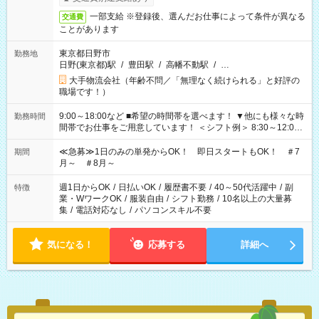
一部支給 ※登録後、選んだお仕事によって条件が異なる
交通費
ことがあります
東京都日野市
勤務地
日野(東京都)駅
/
豊田駅
/
高幡不動駅
/
…
大手物流会社（年齢不問／「無理なく続けられる」と好評の
職場です！）
9:00～18:00など ■希望の時間帯を選べます！ ▼他にも様々な時
勤務時間
間帯でお仕事をご用意しています！ ＜シフト例＞ 8:30～12:00
17:00～22:00 13:00～22:00 22:00～翌6:00 など
≪急募≫1日のみの単発からOK！ 即日スタートもOK！ ＃7
期間
月～ ＃8月～
週1日からOK
/
日払いOK
/
履歴書不要
/
40～50代活躍中
/
副
特徴
業・WワークOK
/
服装自由
/
シフト勤務
/
10名以上の大量募
集
/
電話対応なし
/
パソコンスキル不要
気になる！
応募する
詳細へ