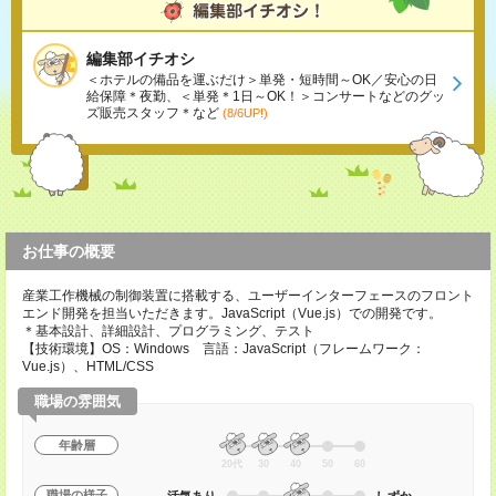
編集部イチオシ
＜ホテルの備品を運ぶだけ＞単発・短時間～OK／安心の日
給保障＊夜勤、＜単発＊1日～OK！＞コンサートなどのグッ
ズ販売スタッフ＊など
(8/6UP!)
お仕事の概要
産業工作機械の制御装置に搭載する、ユーザーインターフェースのフロント
エンド開発を担当いただきます。JavaScript（Vue.js）での開発です。
＊基本設計、詳細設計、プログラミング、テスト
【技術環境】OS：Windows 言語：JavaScript（フレームワーク：
Vue.js）、HTML/CSS
職場の雰囲気
年齢層
20代
30
40
50
60
職場の様子
活気あり
しずか