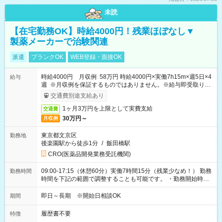
未読
【在宅勤務OK】時給4000円！残業ほぼなし▼
製薬メーカーで治験関連
派遣
ブランクOK
WEB登録・面接OK
時給4000円 月収例 58万円 時給4000円×実働7h15m×週5日×4
給与
週 ※月収例を保証するものではありません。※給与即受取りサ
ービス利用可（利用条件有）
交通費別途支給あり
1ヶ月3万円を上限として実費支給
交通費
30万円～
月収例
東京都文京区
勤務地
後楽園駅から徒歩1分
/
飯田橋駅
CRO(医薬品開発業務受託機関)
09:00-17:15（休憩60分）実働7時間15分（残業少なめ！） 勤務
勤務時間
時間を下記の範囲で調整することも可能です。 ・勤務開始時
間 09:00～10:00 ・勤務終了時間 16:00～17:15 ・実働
05:00～07:15
即日～長期 ※開始日相談OK
期間
履歴書不要
特徴