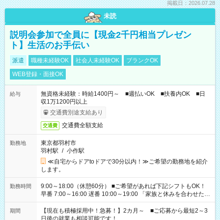
掲載日：2026.07.28
未読
説明会参加で全員に【現金2千円相当プレゼン
ト】生活のお手伝い
派遣
職種未経験OK
社会人未経験OK
ブランクOK
WEB登録・面接OK
無資格未経験：時給1400円～ ■週払いOK ■扶養内OK ■日
給与
収1万1200円以上
交通費別途支給あり
交通費全額支給
交通費
東京都羽村市
勤務地
羽村駅
/
小作駅
≪自宅からドアtoドアで30分以内！≫ご希望の勤務地を紹介
します。
9:00～18:00（休憩60分） ■ご希望があれば下記シフトもOK！
勤務時間
早番 7:00～16:00 遅番 10:00～19:00 「家族と休みを合わせた
い」 「余裕を持って夕飯の準備がしたい」 「できれば残業はし
たくない」 など、ご希望を教えてくださいね。 ※Wワーク希望
【現在も積極採用中！急募！】2カ月～ ■ご応募から最短2～3
期間
の方へ 今ご覧のお仕事で希望する勤務時間と、もう1つのお仕事
日後の就業も相談可能です！