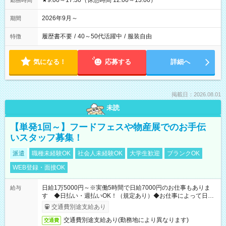
★9:00～17:30（休憩時間 12:00～13:00）
勤務時間
2026年9月～
期間
履歴書不要
/
40～50代活躍中
/
服装自由
特徴
気になる！
応募する
詳細へ
掲載日：2026.08.01
未読
【単発1回～】フードフェスや物産展でのお手伝
いスタッフ募集！
派遣
職種未経験OK
社会人未経験OK
大学生歓迎
ブランクOK
WEB登録・面接OK
日給1万5000円～※実働5時間で日給7000円のお仕事もありま
給与
す ◆日払い・週払いOK！（規定あり）◆お仕事によって日給
も異なります
交通費別途支給あり
交通費別途支給あり(勤務地により異なります)
交通費