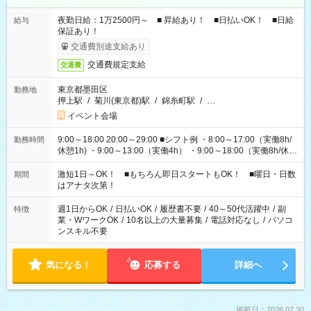
夜勤日給：1万2500円～ ■ 昇給あり！ ■日払いOK！ ■日給
給与
保証あり！
交通費別途支給あり
交通費規定支給
交通費
東京都墨田区
勤務地
押上駅
/
菊川(東京都)駅
/
錦糸町駅
/
…
イベント会場
9:00～18:00 20:00～29:00 ■シフト例 ・8:00～17:00（実働8h/
勤務時間
休憩1h) ・9:00～13:00（実働4h） ・9:00～18:00（実働8h/休憩
1h) ・13:00～17:00（実働4h) ・21:00～翌5:00（実働7h/休憩
1h) など 作業時間は4h～8hで現場により変動あり！ 早く終わ
激短1日～OK！ ■もちろん即日スタートもOK！ ■曜日・日数
期間
っても日給保証！ シフトはお気軽にご相談ください♪
はアナタ次第！
週1日からOK
/
日払いOK
/
履歴書不要
/
40～50代活躍中
/
副
特徴
業・WワークOK
/
10名以上の大量募集
/
電話対応なし
/
パソコ
ンスキル不要
気になる！
応募する
詳細へ
掲載日：2026.07.30