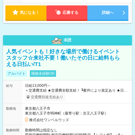
気になる！
応募する
詳細へ
未読
人気イベントも！好きな場所で働けるイベント
スタッフ☆来社不要！働いたその日に給料もら
える日払い/T1
アルバイト
職種未経験OK
日給13,000円～
給与
＋交通費支給 ★交通費全額支給！ ┗案件により規定あり ★日払
いOK！（規定あり） ┗働いたその日に現金GET♪ お仕事後はコ
交通費別途支給あり
ンビニATMから 日払い分を引き落とせます！ 【試用期間】試
用期間なし
東京都八王子市
勤務地
東京都八王子市明神町（最寄り駅：京王八王子駅）
株式会社ワンベルウッズ
勤務時間は指定なし
勤務時間