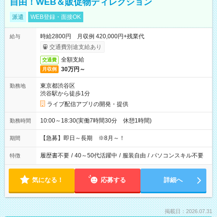
自由！WEB＆販促物ディレクション
派遣
WEB登録・面接OK
時給2800円 月収例 420,000円+残業代
給与
交通費別途支給あり
全額支給
交通費
30万円～
月収例
東京都渋谷区
勤務地
渋谷駅から徒歩1分
ライブ配信アプリの開発・提供
10:00～18:30(実働7時間30分 休憩1時間)
勤務時間
【急募】即日～長期 ※8月～！
期間
履歴書不要
/
40～50代活躍中
/
服装自由
/
パソコンスキル不要
特徴
気になる！
応募する
詳細へ
掲載日：2026.07.31