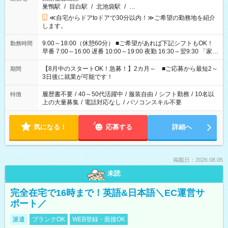
巣鴨駅
/
目白駅
/
北池袋駅
/
…
≪自宅からドアtoドアで30分以内！≫ご希望の勤務地を紹介
します。
9:00～18:00（休憩60分） ■ご希望があれば下記シフトもOK！
勤務時間
早番 7:00～16:00 遅番 10:00～19:00 夜勤 16:30～翌9:30 「家族
と休みを合わせたい」 「余裕を持って夕飯の準備がしたい」
「できれば残業はしたくない」 など、ご希望を教えてください
【8月中のスタートOK！急募！】2カ月～ ■ご応募から最短2～
期間
ね。 ※Wワーク希望の方へ 今ご覧のお仕事で希望する勤務時間
3日後に就業が可能です！
と、もう1つのお仕事の勤務時間。 合計で週40時間を超える場
合は応募できません。
履歴書不要
/
40～50代活躍中
/
服装自由
/
シフト勤務
/
10名以
特徴
上の大量募集
/
電話対応なし
/
パソコンスキル不要
気になる！
応募する
詳細へ
掲載日：2026.08.05
未読
完全在宅で16時まで！英語&日本語＼EC運営サ
ポート／
派遣
ブランクOK
WEB登録・面接OK