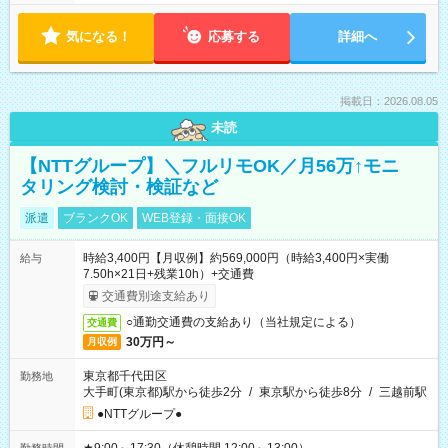
気になる！
応募する
詳細へ
掲載日：2026.08.05
未読
【NTTグループ】＼フルリモOK／月56万↑モニ
タリング検討・検証など
派遣
ブランクOK
WEB登録・面接OK
時給3,400円【月収例】約569,000円（時給3,400円×実働
給与
7.50h×21日+残業10h）+交通費
交通費別途支給あり
○通勤交通費の支給あり（当社規定による）
交通費
30万円～
月収例
東京都千代田区
勤務地
大手町(東京都)駅から徒歩2分
/
東京駅から徒歩8分
/
三越前駅
●NTTグループ●