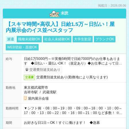
掲載日：2026.08.06
未読
【スキマ時間×高収入】日給1.5万～日払い！屋
内展示会のイス並べスタッフ
派遣
職種未経験OK
社会人未経験OK
大学生歓迎
ブランクOK
WEB登録・面接OK
日給1万5000円～※実働5時間で日給7000円のお仕事もありま
給与
す ◆日払い・週払いOK！（規定あり）◆お仕事によって日給
も異なります
交通費別途支給あり
交通費別途支給あり(勤務地により異なります)
交通費
東京都武蔵野市
勤務地
吉祥寺駅
/
武蔵境駅
屋内展示会場
▼シフト例 ・08：00～19：00 ・09：00～18：00 ・10：00～
勤務時間
17：00 ・13：00～22：00 ・16：00～21：00 など多数！ ※お
仕事により勤務時間が異なります
お好きな日1日～OK！すぐに働けます！ ◆急募
期間