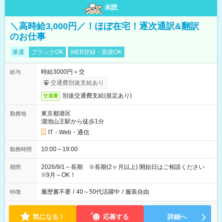
未読
＼高時給3,000円／！ほぼ在宅！逐次通訳&翻訳
のお仕事
派遣
ブランクOK
WEB登録・面接OK
時給3000円＋交
給与
交通費別途支給あり
別途交通費支給(規定あり)
交通費
東京都港区
勤務地
溜池山王駅から徒歩1分
IT・Web・通信
10:00～19:00
勤務時間
2026/9/1～長期 ※長期(2ヶ月以上) 開始日はご相談ください
期間
※9月～OK！
履歴書不要
/
40～50代活躍中
/
服装自由
特徴
気になる！
応募する
詳細へ