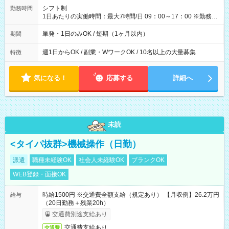
間】試用期間なし
シフト制
勤務時間
1日あたりの実働時間：最大7時間/日 09：00～17：00 ※勤務時
間は 試験により異なります。
単発・1日のみOK / 短期（1ヶ月以内）
期間
週1日からOK / 副業・WワークOK / 10名以上の大量募集
特徴
気になる！
応募する
詳細へ
未読
<タイパ抜群>機械操作（日勤）
派遣
職種未経験OK
社会人未経験OK
ブランクOK
WEB登録・面接OK
時給1500円 ※交通費全額支給（規定あり） 【月収例】26.2万円
給与
（20日勤務＋残業20h）
交通費別途支給あり
交通費支給あり
交通費