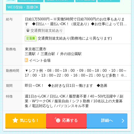
WEB登録・面接OK
日給1万5000円～※実働5時間で日給7000円のお仕事もありま
給与
す ◆日払い・週払いOK！（規定あり）◆お仕事によって日給
も異なります
交通費別途支給あり
交通費別途支給あり(勤務地により異なります)
交通費
東京都三鷹市
勤務地
三鷹駅
/
三鷹台駅
/
井の頭公園駅
イベント会場
▼シフト例 ・08：00～19：00 ・09：00～18：00 ・10：00～
勤務時間
17：00 ・13：00～22：00 ・16：00～21：00 など多数！ ※お
仕事により勤務時間が異なります
即日～OK！ ◆お好きな日1日～働けます ◆急募
期間
週1日からOK
/
日払いOK
/
履歴書不要
/
40～50代活躍中
/
副
特徴
業・WワークOK
/
服装自由
/
シフト勤務
/
10名以上の大量募
集
/
電話対応なし
/
パソコンスキル不要
気になる！
応募する
詳細へ