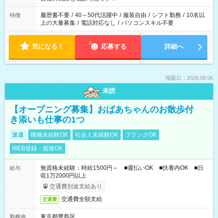
の勤務時間。 合計で週40時間を超える場合は応募できません。
履歴書不要
/
40～50代活躍中
/
服装自由
/
シフト勤務
/
10名以
特徴
上の大量募集
/
電話対応なし
/
パソコンスキル不要
気になる！
応募する
詳細へ
掲載日：2026.08.06
未読
【オープニング募集】おばあちゃんのお散歩付
き添いも仕事の1つ
派遣
職種未経験OK
社会人未経験OK
ブランクOK
WEB登録・面接OK
無資格未経験：時給1500円～ ■週払いOK ■扶養内OK ■日
給与
収1万2000円以上
交通費別途支給あり
交通費全額支給
交通費
東京都豊島区
勤務地