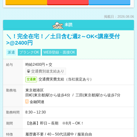
掲載日：2026.08.06
未読
＼！完全在宅！／土日含む週2～OK<講座受付
>@2400円
派遣
ブランクOK
WEB登録・面接OK
時給2400円＋交
給与
交通費別途支給あり
交通費実費支給（当社規定あり）
交通費
東京都港区
勤務地
田町(東京都)駅から徒歩4分
/
三田(東京都)駅から徒歩7分
金融関連
8:30～12:30
勤務時間
【急募】即日～長期 ※8月～OK！
期間
履歴書不要
/
40～50代活躍中
/
服装自由
特徴