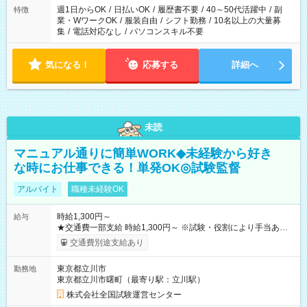
週1日からOK
/
日払いOK
/
履歴書不要
/
40～50代活躍中
/
副
特徴
業・WワークOK
/
服装自由
/
シフト勤務
/
10名以上の大量募
集
/
電話対応なし
/
パソコンスキル不要
気になる！
応募する
詳細へ
未読
マニュアル通りに簡単WORK◆未経験から好き
な時にお仕事できる！単発OK◎試験監督
アルバイト
職種未経験OK
時給1,300円～
給与
★交通費一部支給 時給1,300円～ ※試験・役割により手当あり
※勤務回数により昇給あり 【即給（前払い）オプションあ
交通費別途支給あり
り！】 希望される場合、勤務から1週間ほどで給与の一部を受け
取れます。 ※手数料418円がかかります。 【過去試験日の収入
東京都立川市
勤務地
例】 ・河合塾模擬試験 8:30～17:30（休憩1時間） 時給1,300円
東京都立川市曙町（最寄り駅：立川駅）
×8時間＝日収10,400円＋交通費 ※当日の役割により時給＋100
円の場合あり ・国家試験 7:00～13:30（休憩なし） 時給1,300
株式会社全国試験運営センター
円（役割手当＋100円）×6時間＝日収8,400円＋交通費 【試用期