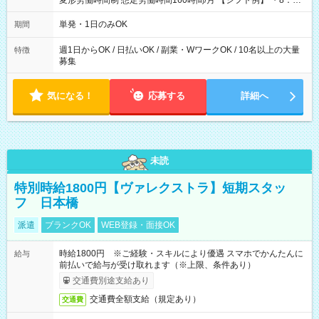
変形労働時間制 想定労働時間160時間/月 【シフト例】 ・8：00
～21：00
単発・1日のみOK
期間
週1日からOK / 日払いOK / 副業・WワークOK / 10名以上の大量
特徴
募集
気になる！
応募する
詳細へ
未読
特別時給1800円【ヴァレクストラ】短期スタッ
フ 日本橋
派遣
ブランクOK
WEB登録・面接OK
時給1800円 ※ご経験・スキルにより優遇 スマホでかんたんに
給与
前払いで給与が受け取れます（※上限、条件あり）
交通費別途支給あり
交通費全額支給（規定あり）
交通費