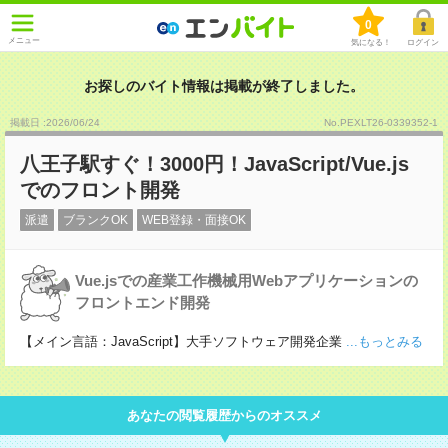
0
メニュー
気になる！
ログイン
お探しのバイト情報は掲載が終了しました。
掲載日 :2026
/
06
/
24
No.PEXLT26-0339352-1
八王子駅すぐ！3000円！JavaScript/Vue.js
でのフロント開発
派遣
ブランクOK
WEB登録・面接OK
Vue.jsでの産業工作機械用Webアプリケーションの
フロントエンド開発
【メイン言語：JavaScript】大手ソフトウェア開発企業
...もっとみる
あなたの閲覧履歴からのオススメ