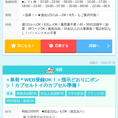
■シフト例 ・07:00～23:00 ・09:00～12:00 ・10:00～17:00 ・
勤務時間
18:00～23:00 ・19:00～07:00 ・20:00～09:00 ・22:00～06:00
etc ★最短3時間で5,120円のお仕事から／15時間で2万円近く稼
げるお仕事も！ ご希望のお時間に合わせてご紹介！ ※シフトは
＜急募！＞★激短1日のみ～OK！8月～もご案内可能！
期間
現場によって異なります。 ※勿論、休憩時間はあるのでご安心
ください！
週1日からOK
/
日払いOK
/
履歴書不要
/
40～50代活躍中
/
副
特徴
業・WワークOK
/
服装自由
/
10名以上の大量募集
/
電話対応な
し
/
パソコンスキル不要
気になる！
応募する
詳細へ
掲載日：2026.07.26
未読
＜単発＊WEB登録OK！＞指示どおりにポン
ッ！カプセルトイのカプセル準備！
派遣
職種未経験OK
社会人未経験OK
大学生歓迎
ブランクOK
WEB登録・面接OK
時給1500円 ■現金日払いもOK（規定あり）
給与
交通費別途支給あり