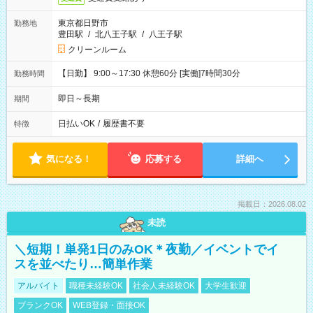
東京都日野市
勤務地
豊田駅
/
北八王子駅
/
八王子駅
クリーンルーム
【日勤】 9:00～17:30 休憩60分 [実働]7時間30分
勤務時間
即日～長期
期間
日払いOK
/
履歴書不要
特徴
気になる！
応募する
詳細へ
掲載日：2026.08.02
未読
＼短期！単発1日のみOK＊夜勤／イベントでイ
スを並べたり…簡単作業
アルバイト
職種未経験OK
社会人未経験OK
大学生歓迎
ブランクOK
WEB登録・面接OK