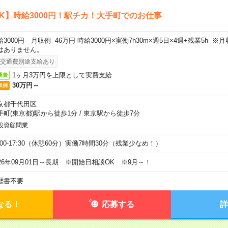
K】時給3000円！駅チカ！大手町でのお仕事
給3000円 月収例 46万円 時給3000円×実働7h30m×週5日×4週+残業5h 
はありません。
交通費別途支給あり
1ヶ月3万円を上限として実費支給
通費
30万円～
収例
京都千代田区
手町(東京都)駅から徒歩1分
/
東京駅から徒歩7分
投資顧問業
9:00-17:30（休憩60分）実働7時間30分（残業少なめ！）
026年09月01日～長期 ※開始日相談OK ※9月～！
歴書不要
なる！
応募する
詳