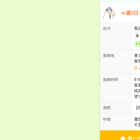
≪週3日
無
給与
交
東
勤務地
巣
9:
勤務時間
夜
残
望
【
期間
履
特徴
不
気に