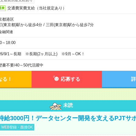
交通費実費支給（当社規定あり）
通費
京都港区
町(東京都)駅から徒歩4分
/
三田(東京都)駅から徒歩7分
金融関連
00～18:00
026/9/1～長期 ※長期(2ヶ月以上) ※9月～OK！
歴書不要
/
40～50代活躍中
なる！
応募する
詳
未読
時給3000円！データセンター開発を支えるPJTサ
WEB登録・面接OK