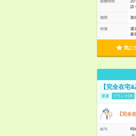
2
勤務時間
談
激
期間
週
特徴
募
気に
【完全在宅
派遣
ブランクOK
【完全
時
給与