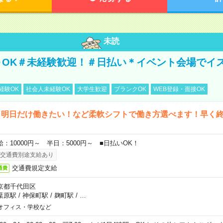
未読
～OK＃未経験歓迎！＃日払い＊イベント会場でイ
経験OK
社会人未経験OK
大学生歓迎
ブランクOK
WEB登録・面接OK
ら明日だけ働きたい！など柔軟シフトで働き方選べます！早く
給：10000円～ 半日：5000円～ ■日払いOK！
交通費別途支給あり
交通費規定支給
通費
京都千代田区
葉原駅
/
神保町駅
/
麹町駅
/
…
オフィス・学校など