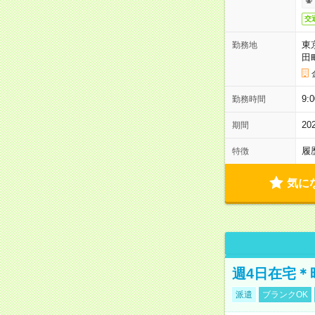
交
東
勤務地
田
9:
勤務時間
2
期間
履
特徴
気に
週4日在宅＊
派遣
ブランクOK