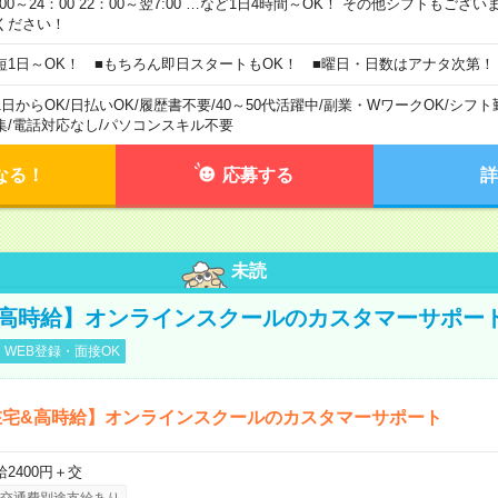
0:00～24：00 22：00～翌7:00 …など1日4時間～OK！ その他シフトもござ
ください！
短1日～OK！ ■もちろん即日スタートもOK！ ■曜日・日数はアナタ次第！
1日からOK
/
日払いOK
/
履歴書不要
/
40～50代活躍中
/
副業・WワークOK
/
シフト
集
/
電話対応なし
/
パソコンスキル不要
なる！
応募する
詳
未読
&高時給】オンラインスクールのカスタマーサポー
WEB登録・面接OK
在宅&高時給】オンラインスクールのカスタマーサポート
給2400円＋交
交通費別途支給あり