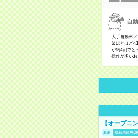
自動
大手自動車メ
業ほどほど○
が約4割でと
操作が多いお
【オープニン
派遣
職種未経験O