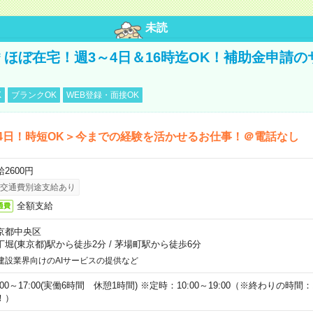
未読
円＊ほぼ在宅！週3～4日＆16時迄OK！補助金申請
K
ブランクOK
WEB登録・面接OK
4日！時短OK＞今までの経験を活かせるお仕事！＠電話なし
2600円
交通費別途支給あり
全額支給
通費
京都中央区
丁堀(東京都)駅から徒歩2分
/
茅場町駅から徒歩6分
建設業界向けのAIサービスの提供など
:00～17:00(実働6時間 休憩1時間) ※定時：10:00～19:00（※終わりの時間：1
！）