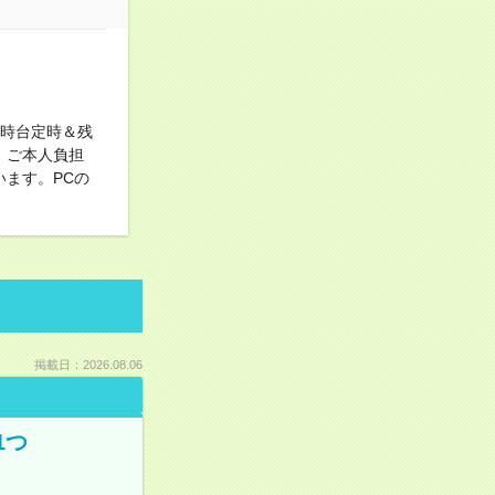
7時台定時＆残
！ご本人負担
ます。PCの
掲載日：2026.08.06
1つ