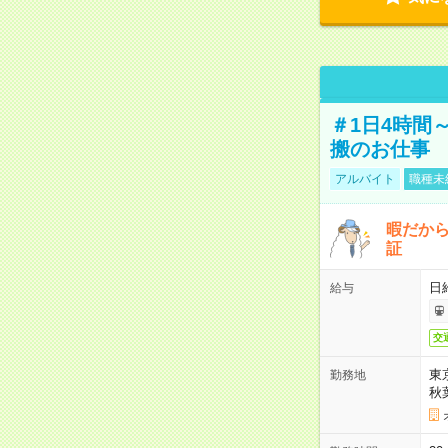
＃1日4時間
搬のお仕事
アルバイト
職種未
暇だか
証
日
給与
交
東
勤務地
秋