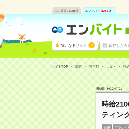
エン派遣
74686
件
エン バイト
82531
件
0
気になるリスト
保存した希
バイトTOP
関東
東京都
大田区
時給
掲載日 :
2026
/
07
/
01
時給21
ティン
派遣
ブランク