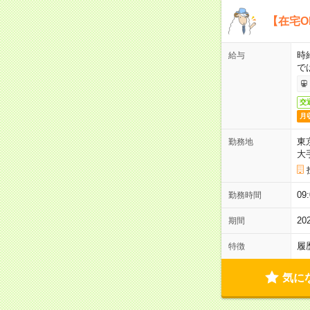
【在宅O
時
給与
で
交
月
東
勤務地
大
0
勤務時間
2
期間
履
特徴
気に