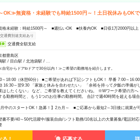
～OK≫無資格・未経験でも時給1500円～！土日祝休みもOK
資格未経験：時給1500円～ ■週払いOK ■扶養内OK ■日収1万2000円以上
交通費別途支給あり
交通費全額支給
通費
京都豊島区
鴨駅
/
目白駅
/
北池袋駅
/
…
≪自宅からドアtoドアで30分以内！≫ご希望の勤務地を紹介します。
00～18:00（休憩60分） ■ご希望があれば下記シフトもOK！ 早番 7:00～16:00 遅
勤 16:30～翌9:30 「家族と休みを合わせたい」 「余裕を持って夕飯の準備
業はしたくない」 など、ご希望を教えてくださいね。 ※Wワーク希望の方へ
する勤務時間と、もう1つのお仕事の勤務時間。 合計で週40時間を超える場
8月中のスタートOK！急募！】2カ月～ ■ご応募から最短2～3日後に就業が
歴書不要
/
40～50代活躍中
/
服装自由
/
シフト勤務
/
10名以上の大量募集
/
電話対応
要
なる！
応募する
詳