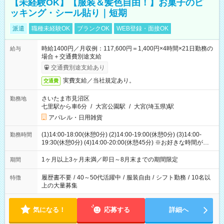
【未経験OK】【服装＆髪色自由！】お菓子のピ
ッキング・シール貼り｜短期
派遣
職種未経験OK
ブランクOK
WEB登録・面接OK
時給1400円／月収例：117,600円＝1,400円×4時間×21日勤務の
給与
場合＋交通費別途支給
交通費別途支給あり
実費支給／当社規定あり。
交通費
さいたま市見沼区
勤務地
七里駅から車6分
/
大宮公園駅
/
大宮(埼玉県)駅
アパレル・日用雑貨
(1)14:00-18:00(休憩0分) (2)14:00-19:00(休憩0分) (3)14:00-
勤務時間
19:30(休憩0分) (4)14:00-20:00(休憩45分) ※お好きな時間が選べ
ます
1ヶ月以上3ヶ月未満／即日～8月末までの期間限定
期間
履歴書不要
/
40～50代活躍中
/
服装自由
/
シフト勤務
/
10名以
特徴
上の大量募集
気になる！
応募する
詳細へ