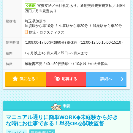
実費支給／当社規定あり。通勤交通費実費支払／上限4
交通費
万円／月※規定あり
埼玉県加須市
勤務地
加須駅から車10分
/
久喜駅から車20分
/
鴻巣駅から車20分
物流・ロジスティクス
(1)09:00-17:00(休憩60分) ※休憩（12:00-12:50,15:00-15:10）
勤務時間
1ヶ月以上3ヶ月未満／即日～9月末まで
期間
履歴書不要
/
40～50代活躍中
/
10名以上の大量募集
特徴
気になる！
応募する
詳細へ
未読
マニュアル通りに簡単WORK◆未経験から好き
な時にお仕事できる！単発OK◎試験監督
アルバイト
職種未経験OK