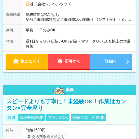
株式会社ワンベルウッズ
勤務時間は指定なし
勤務時間
変形労働時間制 想定労働時間160時間/月 【シフト例】 ・8：00
～21：00
単発・1日のみOK
期間
週1日からOK / 日払いOK / 副業・WワークOK / 10名以上の大量
特徴
募集
気になる！
応募する
詳細へ
未読
スピードよりも丁寧に！未経験OK！作業はカン
タン×完全座り
派遣
職種未経験OK
ブランクOK
WEB登録・面接OK
時給1500円
給与
交通費別途支給あり