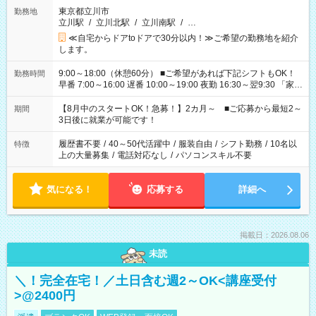
東京都立川市
勤務地
立川駅
/
立川北駅
/
立川南駅
/
…
≪自宅からドアtoドアで30分以内！≫ご希望の勤務地を紹介
します。
9:00～18:00（休憩60分） ■ご希望があれば下記シフトもOK！
勤務時間
早番 7:00～16:00 遅番 10:00～19:00 夜勤 16:30～翌9:30 「家族
と休みを合わせたい」 「余裕を持って夕飯の準備がしたい」
「できれば残業はしたくない」 など、ご希望を教えてください
【8月中のスタートOK！急募！】2カ月～ ■ご応募から最短2～
期間
ね。 ※Wワーク希望の方へ 今ご覧のお仕事で希望する勤務時間
3日後に就業が可能です！
と、もう1つのお仕事の勤務時間。 合計で週40時間を超える場
合は応募できません。
履歴書不要
/
40～50代活躍中
/
服装自由
/
シフト勤務
/
10名以
特徴
上の大量募集
/
電話対応なし
/
パソコンスキル不要
気になる！
応募する
詳細へ
掲載日：2026.08.06
未読
＼！完全在宅！／土日含む週2～OK<講座受付
>@2400円