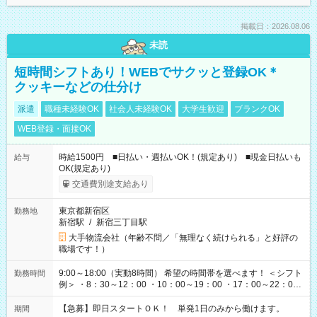
掲載日：2026.08.06
未読
短時間シフトあり！WEBでサクッと登録OK＊
クッキーなどの仕分け
派遣
職種未経験OK
社会人未経験OK
大学生歓迎
ブランクOK
WEB登録・面接OK
時給1500円 ■日払い・週払いOK！(規定あり) ■現金日払いも
給与
OK(規定あり)
交通費別途支給あり
東京都新宿区
勤務地
新宿駅
/
新宿三丁目駅
大手物流会社（年齢不問／「無理なく続けられる」と好評の
職場です！）
9:00～18:00（実動8時間） 希望の時間帯を選べます！ ＜シフト
勤務時間
例＞ ・8：30～12：00 ・10：00～19：00 ・17：00～22：00
・13：00～22：00 ・22：00～翌6：00 など
【急募】即日スタートＯＫ！ 単発1日のみから働けます。
期間