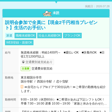
掲載日：2026.07.28
未読
説明会参加で全員に【現金2千円相当プレゼン
ト】生活のお手伝い
派遣
職種未経験OK
社会人未経験OK
ブランクOK
WEB登録・面接OK
無資格未経験：時給1400円～ ■週払いOK ■扶養内OK ■日
給与
収1万1200円以上
交通費別途支給あり
交通費全額支給
交通費
東京都国分寺市
勤務地
国分寺駅
/
西国分寺駅
/
恋ケ窪駅
≪自宅からドアtoドアで30分以内！≫ご希望の勤務地を紹介
します。
9:00～18:00（休憩60分） ■ご希望があれば下記シフトもOK！
勤務時間
早番 7:00～16:00 遅番 10:00～19:00 「家族と休みを合わせた
い」 「余裕を持って夕飯の準備がしたい」 「できれば残業はし
たくない」 など、ご希望を教えてくださいね。 ※Wワーク希望