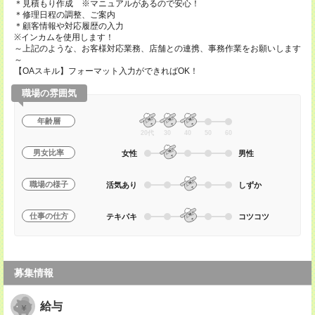
＊見積もり作成 ※マニュアルがあるので安心！
＊修理日程の調整、ご案内
＊顧客情報や対応履歴の入力
※インカムを使用します！
～上記のような、お客様対応業務、店舗との連携、事務作業をお願いします
～
【OAスキル】フォーマット入力ができればOK！
職場の雰囲気
年齢層
20代
30
40
50
60
男女比率
女性
男性
職場の様子
活気あり
しずか
仕事の仕方
テキパキ
コツコツ
募集情報
給与