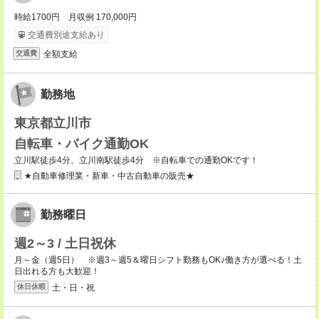
時給1700円 月収例 170,000円
交通費別途支給あり
全額支給
交通費
勤務地
東京都立川市
自転車・バイク通勤OK
立川駅徒歩4分、立川南駅徒歩4分 ※自転車での通勤OKです！
★自動車修理業・新車・中古自動車の販売★
勤務曜日
週2～3 / 土日祝休
月～金（週5日） ※週3～週5＆曜日シフト勤務もOK♪働き方が選べる！土
日出れる方も大歓迎！
土・日・祝
休日休暇