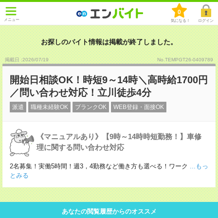
0
メニュー
気になる！
ログイン
お探しのバイト情報は掲載が終了しました。
掲載日 :2026
/
07
/
19
No.TEMPGT26-0409789
開始日相談OK！時短9～14時＼高時給1700円
／問い合わせ対応！立川徒歩4分
派遣
職種未経験OK
ブランクOK
WEB登録・面接OK
《マニュアルあり》【9時～14時時短勤務！】車修
理に関する問い合わせ対応
2名募集！実働5時間！週3，4勤務など働き方も選べる！ワーク
...もっ
とみる
あなたの閲覧履歴からのオススメ