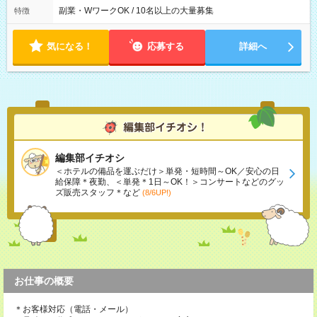
態：本採用時と同じです。 給与：時給 1,780円以上 ※各加算給
※[B]OJT終了後要相談 ◎下記選択制 （1）曜日固定 週3～・土or
副業・WワークOK / 10名以上の大量募集
特徴
無
日必須 （2）月間シフト※規定 1ヶ月毎のシフト制 ※デビュー後
選択可 ▶ご確認 祝日/GW/年末年始等も シフト通りの出勤が必要
です
気になる！
応募する
詳細へ
編集部イチオシ
＜ホテルの備品を運ぶだけ＞単発・短時間～OK／安心の日
給保障＊夜勤、＜単発＊1日～OK！＞コンサートなどのグッ
ズ販売スタッフ＊など
(8/6UP!)
お仕事の概要
＊お客様対応（電話・メール）