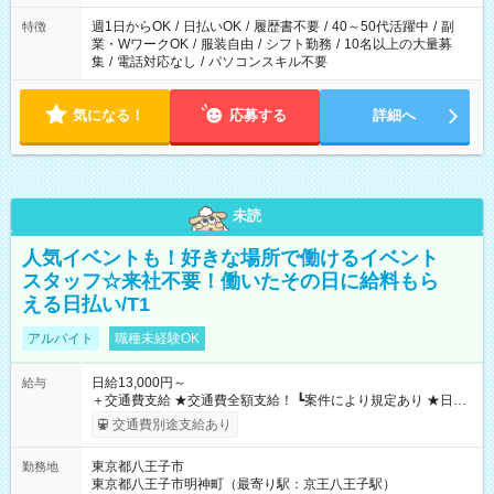
週1日からOK
/
日払いOK
/
履歴書不要
/
40～50代活躍中
/
副
特徴
業・WワークOK
/
服装自由
/
シフト勤務
/
10名以上の大量募
集
/
電話対応なし
/
パソコンスキル不要
気になる！
応募する
詳細へ
未読
人気イベントも！好きな場所で働けるイベント
スタッフ☆来社不要！働いたその日に給料もら
える日払い/T1
アルバイト
職種未経験OK
日給13,000円～
給与
＋交通費支給 ★交通費全額支給！ ┗案件により規定あり ★日払
いOK！（規定あり） ┗働いたその日に現金GET♪ お仕事後はコ
交通費別途支給あり
ンビニATMから 日払い分を引き落とせます！ 【試用期間】試
用期間なし
東京都八王子市
勤務地
東京都八王子市明神町（最寄り駅：京王八王子駅）