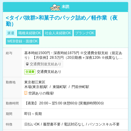
未読
<タイパ抜群>和菓子のパック詰め／軽作業（夜
勤）
派遣
職種未経験OK
社会人未経験OK
ブランクOK
WEB登録・面接OK
基本時給1500円・深夜時給1875円 ※交通費全額支給（規定あ
給与
り） 【月収例】28.5万円（20日勤務＋深夜120h ※残業なしの場
合）
交通費別途支給あり
交通費支給あり
交通費
東京都江東区
勤務地
木場(東京都)駅
/
東陽町駅
/
門前仲町駅
空調ありの職場!
【夜勤】 20:00～翌5:00 休憩60分 [実働]8時間00分
勤務時間
即日～長期
期間
日払いOK
/
履歴書不要
/
電話対応なし
/
パソコンスキル不要
特徴