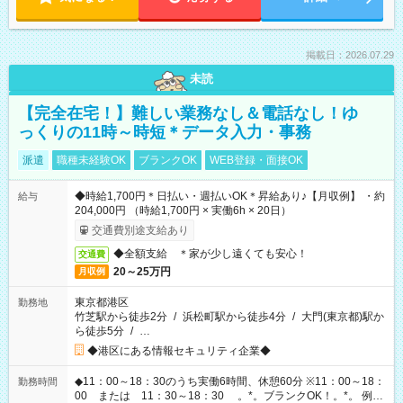
掲載日：2026.07.29
未読
【完全在宅！】難しい業務なし＆電話なし！ゆ
っくりの11時～時短＊データ入力・事務
派遣
職種未経験OK
ブランクOK
WEB登録・面接OK
◆時給1,700円＊日払い・週払いOK＊昇給あり♪【月収例】 ・約
給与
204,000円 （時給1,700円 × 実働6h × 20日）
交通費別途支給あり
◆全額支給 ＊家が少し遠くても安心！
交通費
20～25万円
月収例
東京都港区
勤務地
竹芝駅から徒歩2分
/
浜松町駅から徒歩4分
/
大門(東京都)駅か
ら徒歩5分
/
…
◆港区にある情報セキュリティ企業◆
◆11：00～18：30のうち実働6時間、休憩60分 ※11：00～18：
勤務時間
00 または 11：30～18：30 。*。ブランクOK！。*。 例え