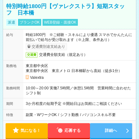
特別時給1800円【ヴァレクストラ】短期スタッ
フ 日本橋
派遣
ブランクOK
WEB登録・面接OK
時給1800円 ※ご経験・スキルにより優遇 スマホでかんたんに
給与
前払いで給与が受け取れます（※上限、条件あり）
交通費別途支給あり
交通費全額支給（規定あり）
交通費
東京都中央区
勤務地
東京都中央区 東京メトロ 日本橋駅から直結（徒歩1分）
Valextra
10:00～20:00 実働7.5時間／休憩1.5時間 営業時間に合わせた
勤務時間
シフト制
3か月程度の短期予定 ※開始日はお気軽にご相談ください
期間
副業・WワークOK
/
シフト勤務
/
パソコンスキル不要
特徴
気になる！
応募する
詳細へ