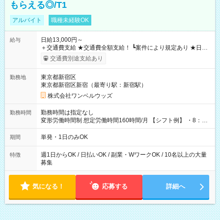
もらえる◎/T1
アルバイト
職種未経験OK
日給13,000円～
給与
＋交通費支給 ★交通費全額支給！ ┗案件により規定あり ★日払
いOK！（規定あり） ┗働いたその日に現金GET♪ お仕事後はコ
交通費別途支給あり
ンビニATMから 日払い分を引き落とせます！ 【試用期間】試
用期間なし
東京都新宿区
勤務地
東京都新宿区新宿（最寄り駅：新宿駅）
株式会社ワンベルウッズ
勤務時間は指定なし
勤務時間
変形労働時間制 想定労働時間160時間/月 【シフト例】 ・8：00
～21：00
単発・1日のみOK
期間
週1日からOK / 日払いOK / 副業・WワークOK / 10名以上の大量
特徴
募集
気になる！
応募する
詳細へ