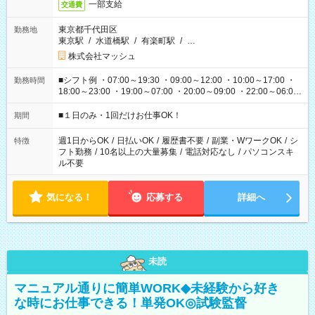
一部支給
交通費
東京都千代田区
勤務地
東京駅
/
水道橋駅
/
有楽町駅
/
…
株式会社マッシュ
■シフト例 ・07:00～19:30 ・09:00～12:00 ・10:00～17:00 ・
勤務時間
18:00～23:00 ・19:00～07:00 ・20:00～09:00 ・22:00～06:00
etc ★最短で3時間で5,120円のお仕事から 15時間で2万円近く稼
げるお仕事も！ ご希望のお時間に合わせてご紹介！ ※シフトは
■１日のみ・1回だけお仕事OK！
期間
現場によって異なります。 ※勿論、休憩時間はあるのでご安心
ください！
週1日からOK
/
日払いOK
/
履歴書不要
/
副業・WワークOK
/
シ
特徴
フト勤務
/
10名以上の大量募集
/
電話対応なし
/
パソコンスキ
ル不要
気になる！
応募する
詳細へ
未読
マニュアル通りに簡単WORK◆未経験から好き
な時にお仕事できる！単発OK◎試験監督