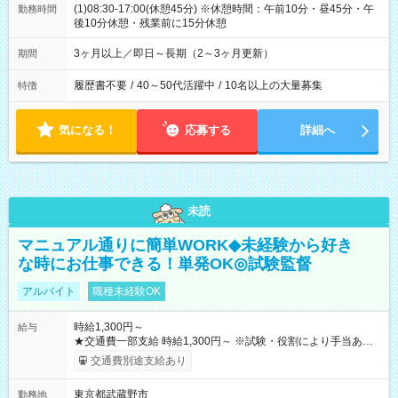
(1)08:30-17:00(休憩45分) ※休憩時間：午前10分・昼45分・午
勤務時間
後10分休憩・残業前に15分休憩
3ヶ月以上／即日～長期（2～3ヶ月更新）
期間
履歴書不要
/
40～50代活躍中
/
10名以上の大量募集
特徴
気になる！
応募する
詳細へ
未読
マニュアル通りに簡単WORK◆未経験から好き
な時にお仕事できる！単発OK◎試験監督
アルバイト
職種未経験OK
時給1,300円～
給与
★交通費一部支給 時給1,300円～ ※試験・役割により手当あり
※勤務回数により昇給あり 【即給（前払い）オプションあ
交通費別途支給あり
り！】 希望される場合、勤務から1週間ほどで給与の一部を受け
取れます。 ※手数料418円がかかります。 【過去試験日の収入
東京都武蔵野市
勤務地