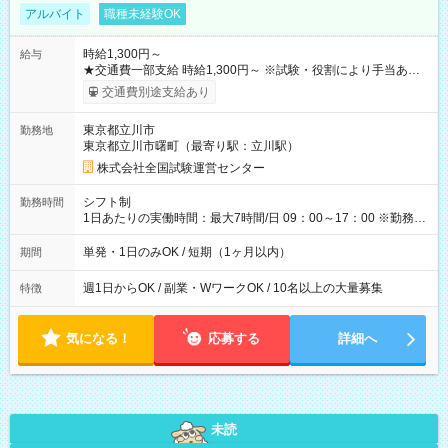
アルバイト
職種未経験OK
時給1,300円～
給与
★交通費一部支給 時給1,300円～ ※試験・役割により手当あり
※勤務回数により昇給あり 【即給（前払い）オプションあ
交通費別途支給あり
り！】 希望される場合、勤務から1週間ほどで給与の一部を受け
取れます。 ※手数料418円がかかります。 【過去試験日の収入
東京都立川市
勤務地
例】 ・河合塾模擬試験 8:30～17:30（休憩1時間） 時給1,300円
東京都立川市曙町（最寄り駅：立川駅）
×8時間＝日収10,400円＋交通費 ※当日の役割により時給＋100
円の場合あり ・国家試験 7:00～13:30（休憩なし） 時給1,300
株式会社全国試験運営センター
円（役割手当＋100円）×6時間＝日収8,400円＋交通費 【試用期
間】試用期間なし
シフト制
勤務時間
1日あたりの実働時間：最大7時間/日 09：00～17：00 ※勤務時
間は 試験により異なります。
単発・1日のみOK / 短期（1ヶ月以内）
期間
週1日からOK / 副業・WワークOK / 10名以上の大量募集
特徴
気になる！
応募する
詳細へ
未読