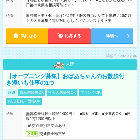
【現在も積極採用中！急募！】2カ月～ ■ご応募から最短2～3
期間
の方へ 今ご覧のお仕事で希望する勤務時間と、もう1つのお仕事
日後の就業も相談可能です！
の勤務時間。 合計で週40時間を超える場合は応募できません。
履歴書不要
/
40～50代活躍中
/
服装自由
/
シフト勤務
/
10名以
特徴
上の大量募集
/
電話対応なし
/
パソコンスキル不要
気になる！
応募する
詳細へ
掲載日：2026.08.06
未読
【オープニング募集】おばあちゃんのお散歩付
き添いも仕事の1つ
派遣
職種未経験OK
社会人未経験OK
ブランクOK
WEB登録・面接OK
無資格未経験：時給1400円～ ■週払いOK ■扶養内OK ■日
給与
収1万1200円以上
交通費別途支給あり
交通費全額支給
交通費