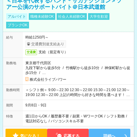
＜日本を代表するバンド＊サカナクション＞ツ
アー公演のサポートバイト＠日本武道館
アルバイト
職種未経験OK
社会人未経験OK
大学生歓迎
ブランクOK
時給1250円～
給与
交通費別途支給あり
支給（規定有り）
交通費
東京都千代田区
勤務地
九段下駅から徒歩5分
/
竹橋駅から徒歩10分
/
神保町駅から徒
歩15分
/
…
株式会社ライブパワー
＜シフト例＞ 9:00～22:30 12:30～22:00 15:30～21:00 12:30～
勤務時間
19:00 12:30～22:00 上記の時間から好きな時間を選べます！ ※
時間は変更となる可能性があります
9月8日・9日
期間
週1日からOK
/
履歴書不要
/
副業・WワークOK
/
シフト勤務
/
特徴
電話対応なし
/
パソコンスキル不要
気になる！
応募する
詳細へ