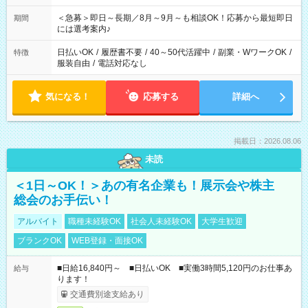
ば前職が、 在宅/財団法人/事務/コールセンター/受付/販売/カフェ
スタッフ スイーツ販売/ホテルフロント/化粧品販売/など 様々な
＜急募＞即日～長期／8月～9月～も相談OK！応募から最短即日
期間
業界から入社して活躍されています♪
には選考案内♪
日払いOK
/
履歴書不要
/
40～50代活躍中
/
副業・WワークOK
/
特徴
服装自由
/
電話対応なし
気になる！
応募する
詳細へ
掲載日：2026.08.06
未読
＜1日～OK！＞あの有名企業も！展示会や株主
総会のお手伝い！
アルバイト
職種未経験OK
社会人未経験OK
大学生歓迎
ブランクOK
WEB登録・面接OK
■日給16,840円～ ■日払いOK ■実働3時間5,120円のお仕事あ
給与
ります！
交通費別途支給あり