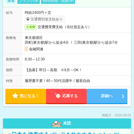
派遣
ブランクOK
WEB登録・面接OK
時給2400円＋交
給与
交通費別途支給あり
交通費実費支給（当社規定あり）
交通費
東京都港区
勤務地
田町(東京都)駅から徒歩4分
/
三田(東京都)駅から徒歩7分
金融関連
8:30～12:30
勤務時間
【急募】即日～長期 ※8月～OK！
期間
履歴書不要
/
40～50代活躍中
/
服装自由
特徴
気になる！
応募する
詳細へ
掲載日：2026.08.03
未読