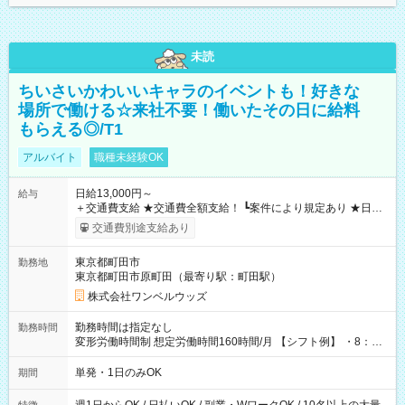
未読
ちいさいかわいいキャラのイベントも！好きな
場所で働ける☆来社不要！働いたその日に給料
もらえる◎/T1
アルバイト
職種未経験OK
日給13,000円～
給与
＋交通費支給 ★交通費全額支給！ ┗案件により規定あり ★日払
いOK！（規定あり） ┗働いたその日に現金GET♪ お仕事後はコ
交通費別途支給あり
ンビニATMから 日払い分を引き落とせます！ 【試用期間】試
用期間なし
東京都町田市
勤務地
東京都町田市原町田（最寄り駅：町田駅）
株式会社ワンベルウッズ
勤務時間は指定なし
勤務時間
変形労働時間制 想定労働時間160時間/月 【シフト例】 ・8：00
～21：00
単発・1日のみOK
期間