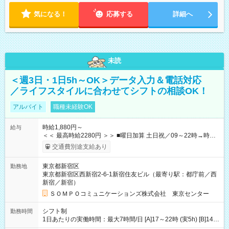
気になる！
応募する
詳細へ
未読
＜週3日・1日5h～OK＞データ入力＆電話対応
／ライフスタイルに合わせてシフトの相談OK！
アルバイト
職種未経験OK
時給1,880円～
給与
＜＜ 最高時給2280円 ＞＞ ■曜日加算 土日祝／09～22時→時給
＋400円 ■時間加算 月曜／09～12時→時給＋200円 月曜／17～
交通費別途支給あり
22時→時給＋200円 金曜／17～22時→時給＋400円 ■導入研
修・OJT研修時： 時給1780円（各加算給無）
東京都新宿区
勤務地
━━━━━━━━━━━━━━━ ■月収例 ◎ロングシフト（週3日×実7h） [1]
東京都新宿区西新宿2-6-1新宿住友ビル（最寄り駅：都庁前／西
金曜日収：15160円×4日＝60640円 [2]土曜日収：15960円×5日
新宿／新宿）
＝79800円 [3]日曜日収：15960円×5日＝79800円 [1]＋[2]＋[3]＝
月収22万240円 ◎ショートシフト（週3日×実5h） [1]月曜日収：
ＳＯＭＰＯコミュニケーションズ株式会社 東京センター
10400円×4日＝41600円 [2]金曜日収：11400円×4日＝45600円
[3]土曜日収：11400円×5日＝57000円 [1]＋[2]＋[3]＝月収14万
シフト制
勤務時間
4200円 【試用期間】試用期間あり 試用期間の長さ：3ヶ月 ※ 雇
1日あたりの実働時間：最大7時間/日 [A]17～22時 (実5h) [B]14～
用形態と給与に、本採用時と異なる部分があります。 雇用形
22時 (実7h/休1h） ★週3～5日※土or日必須 ◎休日：平日メイン