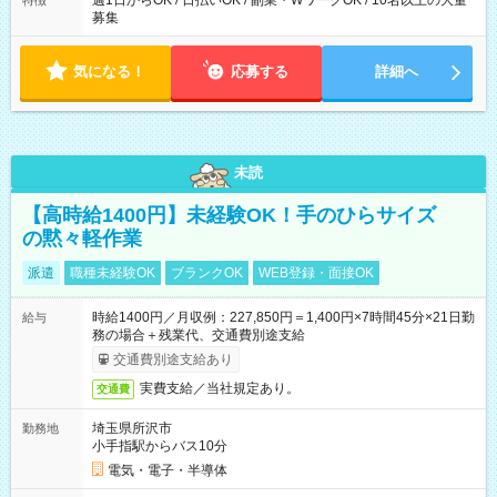
週1日からOK / 日払いOK / 副業・WワークOK / 10名以上の大量
特徴
募集
気になる！
応募する
詳細へ
未読
【高時給1400円】未経験OK！手のひらサイズ
の黙々軽作業
派遣
職種未経験OK
ブランクOK
WEB登録・面接OK
時給1400円／月収例：227,850円＝1,400円×7時間45分×21日勤
給与
務の場合＋残業代、交通費別途支給
交通費別途支給あり
実費支給／当社規定あり。
交通費
埼玉県所沢市
勤務地
小手指駅からバス10分
電気・電子・半導体