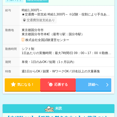
時給1,300円～
給与
★交通費一部支給 時給1,300円～ ※試験・役割により手当あり
※勤務回数により昇給あり 【即給（前払い）オプションあ
交通費別途支給あり
り！】 希望される場合、勤務から1週間ほどで給与の一部を受け
取れます。 ※手数料418円がかかります。 【過去試験日の収入
東京都国分寺市
勤務地
例】 ・河合塾模擬試験 8:30～17:30（休憩1時間） 時給1,300円
東京都国分寺市本町（最寄り駅：国分寺駅）
×8時間＝日収10,400円＋交通費 ※当日の役割により時給＋100
円の場合あり ・国家試験 7:00～13:30（休憩なし） 時給1,300
株式会社全国試験運営センター
円（役割手当＋100円）×6時間＝日収8,400円＋交通費 【試用期
間】試用期間なし
シフト制
勤務時間
1日あたりの実働時間：最大7時間/日 09：00～17：00 ※勤務時
間は 試験により異なります。
単発・1日のみOK / 短期（1ヶ月以内）
期間
週1日からOK / 副業・WワークOK / 10名以上の大量募集
特徴
気になる！
応募する
詳細へ
未読