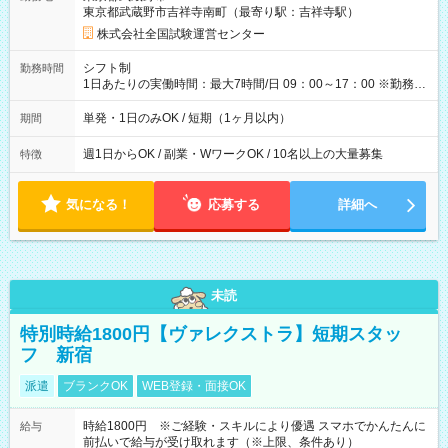
例】 ・河合塾模擬試験 8:30～17:30（休憩1時間） 時給1,300円
東京都武蔵野市吉祥寺南町（最寄り駅：吉祥寺駅）
×8時間＝日収10,400円＋交通費 ※当日の役割により時給＋100
円の場合あり ・国家試験 7:00～13:30（休憩なし） 時給1,300
株式会社全国試験運営センター
円（役割手当＋100円）×6時間＝日収8,400円＋交通費 【試用期
間】試用期間なし
シフト制
勤務時間
1日あたりの実働時間：最大7時間/日 09：00～17：00 ※勤務時
間は 試験により異なります。
単発・1日のみOK / 短期（1ヶ月以内）
期間
週1日からOK / 副業・WワークOK / 10名以上の大量募集
特徴
気になる！
応募する
詳細へ
未読
特別時給1800円【ヴァレクストラ】短期スタッ
フ 新宿
派遣
ブランクOK
WEB登録・面接OK
時給1800円 ※ご経験・スキルにより優遇 スマホでかんたんに
給与
前払いで給与が受け取れます（※上限、条件あり）