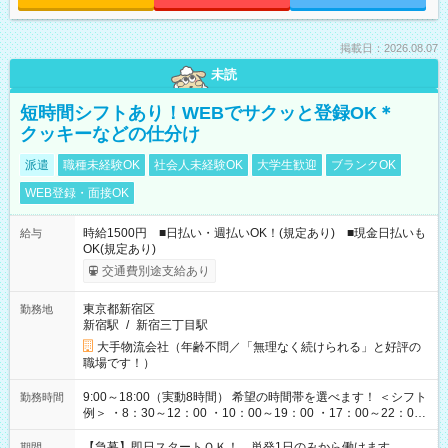
掲載日：2026.08.07
未読
短時間シフトあり！WEBでサクッと登録OK＊
クッキーなどの仕分け
派遣
職種未経験OK
社会人未経験OK
大学生歓迎
ブランクOK
WEB登録・面接OK
時給1500円 ■日払い・週払いOK！(規定あり) ■現金日払いも
給与
OK(規定あり)
交通費別途支給あり
東京都新宿区
勤務地
新宿駅
/
新宿三丁目駅
大手物流会社（年齢不問／「無理なく続けられる」と好評の
職場です！）
9:00～18:00（実動8時間） 希望の時間帯を選べます！ ＜シフト
勤務時間
例＞ ・8：30～12：00 ・10：00～19：00 ・17：00～22：00
・13：00～22：00 ・22：00～翌6：00 など
【急募】即日スタートＯＫ！ 単発1日のみから働けます。
期間