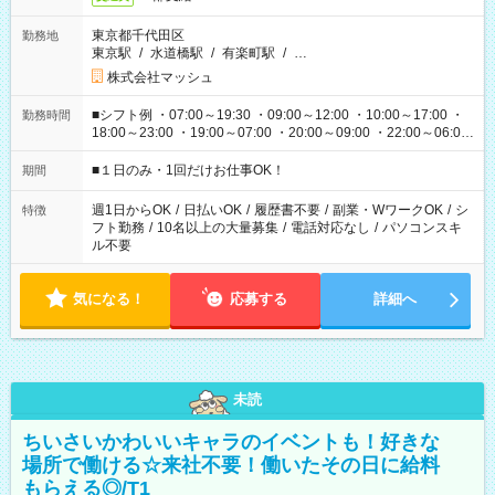
東京都千代田区
勤務地
東京駅
/
水道橋駅
/
有楽町駅
/
…
株式会社マッシュ
■シフト例 ・07:00～19:30 ・09:00～12:00 ・10:00～17:00 ・
勤務時間
18:00～23:00 ・19:00～07:00 ・20:00～09:00 ・22:00～06:00
etc ★最短で3時間で5,120円のお仕事から 15時間で2万円近く稼
げるお仕事も！ ご希望のお時間に合わせてご紹介！ ※シフトは
■１日のみ・1回だけお仕事OK！
期間
現場によって異なります。 ※勿論、休憩時間はあるのでご安心
ください！
週1日からOK
/
日払いOK
/
履歴書不要
/
副業・WワークOK
/
シ
特徴
フト勤務
/
10名以上の大量募集
/
電話対応なし
/
パソコンスキ
ル不要
気になる！
応募する
詳細へ
未読
ちいさいかわいいキャラのイベントも！好きな
場所で働ける☆来社不要！働いたその日に給料
もらえる◎/T1