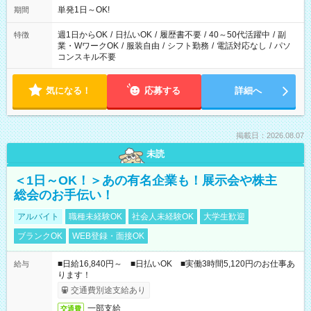
単発1日～OK!
期間
週1日からOK
/
日払いOK
/
履歴書不要
/
40～50代活躍中
/
副
特徴
業・WワークOK
/
服装自由
/
シフト勤務
/
電話対応なし
/
パソ
コンスキル不要
気になる！
応募する
詳細へ
掲載日：2026.08.07
未読
＜1日～OK！＞あの有名企業も！展示会や株主
総会のお手伝い！
アルバイト
職種未経験OK
社会人未経験OK
大学生歓迎
ブランクOK
WEB登録・面接OK
■日給16,840円～ ■日払いOK ■実働3時間5,120円のお仕事あ
給与
ります！
交通費別途支給あり
一部支給
交通費