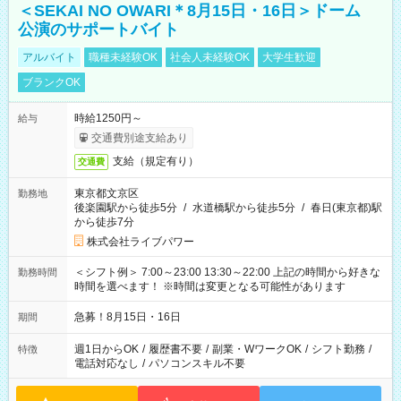
＜SEKAI NO OWARI＊8月15日・16日＞ドーム
公演のサポートバイト
アルバイト
職種未経験OK
社会人未経験OK
大学生歓迎
ブランクOK
時給1250円～
給与
交通費別途支給あり
支給（規定有り）
交通費
東京都文京区
勤務地
後楽園駅から徒歩5分
/
水道橋駅から徒歩5分
/
春日(東京都)駅
から徒歩7分
株式会社ライブパワー
＜シフト例＞ 7:00～23:00 13:30～22:00 上記の時間から好きな
勤務時間
時間を選べます！ ※時間は変更となる可能性があります
急募！8月15日・16日
期間
週1日からOK
/
履歴書不要
/
副業・WワークOK
/
シフト勤務
/
特徴
電話対応なし
/
パソコンスキル不要