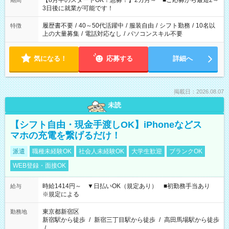
【8月中のスタートOK！急募！】2カ月～ ■ご応募から最短2～
期間
ね。 ※Wワーク希望の方へ 今ご覧のお仕事で希望する勤務時間
3日後に就業が可能です！
と、もう1つのお仕事の勤務時間。 合計で週40時間を超える場
合は応募できません。
履歴書不要
/
40～50代活躍中
/
服装自由
/
シフト勤務
/
10名以
特徴
上の大量募集
/
電話対応なし
/
パソコンスキル不要
気になる！
応募する
詳細へ
掲載日：2026.08.07
未読
【シフト自由・現金手渡しOK】iPhoneなどス
マホの充電を繋げるだけ！
派遣
職種未経験OK
社会人未経験OK
大学生歓迎
ブランクOK
WEB登録・面接OK
時給1414円～ ▼日払いOK（規定あり） ■初勤務手当あり
給与
※規定による
東京都新宿区
勤務地
新宿駅から徒歩
/
新宿三丁目駅から徒歩
/
高田馬場駅から徒歩
/
…