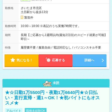
さいたま市北区
勤務地
土呂駅から徒歩13分
製造外
10:00～18:00 ※表記のうち実働7時間です。
勤務時間
長期【ご応募から1週間以内(最短2日目)のスピード就業が可能】
期間
即日～
履歴書不要
/
服装自由
/
電話対応なし
/
パソコンスキル不要
特徴
気になる！
応募する
詳細へ
未読
★☆日勤1万5500円・夜勤1万6640円★☆日払
い・直行直帰・週1～OK！★初バイトにもオス
スメ★
アルバイト
職種未経験OK