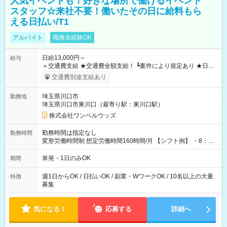
人気イベントも！好きな場所で働けるイベント
スタッフ☆来社不要！働いたその日に給料もら
える日払い/T1
アルバイト
職種未経験OK
日給13,000円～
給与
＋交通費支給 ★交通費全額支給！ ┗案件により規定あり ★日払
いOK！（規定あり） ┗働いたその日に現金GET♪ お仕事後はコ
交通費別途支給あり
ンビニATMから 日払い分を引き落とせます！ 【試用期間】試
用期間なし
埼玉県川口市
勤務地
埼玉県川口市東川口（最寄り駅：東川口駅）
株式会社ワンベルウッズ
勤務時間は指定なし
勤務時間
変形労働時間制 想定労働時間160時間/月 【シフト例】 ・8：00
～21：00
単発・1日のみOK
期間
週1日からOK / 日払いOK / 副業・WワークOK / 10名以上の大量
特徴
募集
気になる！
応募する
詳細へ