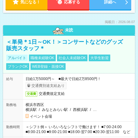
気になる！
応募する
詳細へ
掲載日：2026.08.07
未読
＜単発＊1日～OK！＞コンサートなどのグッズ
販売スタッフ＊
アルバイト
職種未経験OK
社会人未経験OK
大学生歓迎
ブランクOK
WEB登録・面接OK
日給1万5000円～ ■最大で日給2万8500円！
給与
交通費別途支給あり
交通費規定支給
交通費
横浜市西区
勤務地
横浜駅
/
みなとみらい駅
/
西横浜駅
/
…
イベント会場
＜シフト例＞ いろいろなシフトで働けます！ ■7:00-24:00
勤務時間
■8:00-21:00 ■9:00-21:00 ■18:00-翌7:00 ■20:30-翌11:00 など