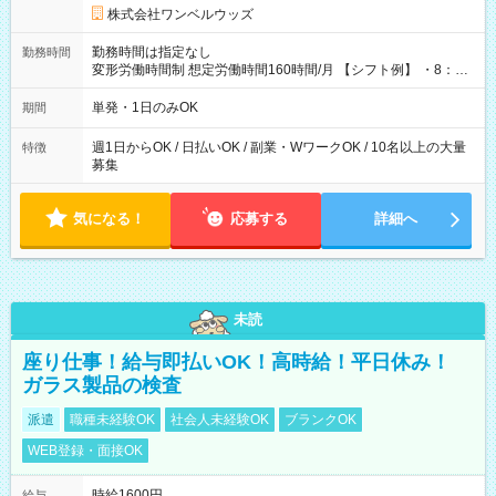
株式会社ワンベルウッズ
勤務時間は指定なし
勤務時間
変形労働時間制 想定労働時間160時間/月 【シフト例】 ・8：00
～21：00
単発・1日のみOK
期間
週1日からOK / 日払いOK / 副業・WワークOK / 10名以上の大量
特徴
募集
気になる！
応募する
詳細へ
未読
座り仕事！給与即払いOK！高時給！平日休み！
ガラス製品の検査
派遣
職種未経験OK
社会人未経験OK
ブランクOK
WEB登録・面接OK
時給1600円
給与