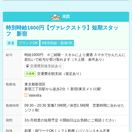
未読
特別時給1800円【ヴァレクストラ】短期スタッ
フ 新宿
派遣
ブランクOK
WEB登録・面接OK
時給1800円 ※ご経験・スキルにより優遇 スマホでかんたんに
給与
前払いで給与が受け取れます（※上限、条件あり）
交通費別途支給あり
交通費全額支給（規定あり）
交通費
東京都新宿区
勤務地
新宿三丁目駅から徒歩2分
/
新宿(東京メトロ)駅
Valextra
09:30～20:30 実働7.5時間／休憩1.5時間 営業時間に合わせた
勤務時間
シフト制
3か月程度の短期予定 ※開始日はお気軽にご相談ください
期間
副業・WワークOK
/
シフト勤務
/
パソコンスキル不要
特徴