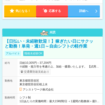
気になる！
応募する
詳細へ
未読
【日払い・未経験歓迎！】稼ぎたい日にサクッ
と勤務！単発・週1日～自由シフトの軽作業
アルバイト
職種未経験OK
日給10,305円～37,204円
給与
※経験・能力等を考慮の上、加給・優遇いたします。 【試用期
間】試用期間なし
交通費別途支給あり
東京都世田谷区
勤務地
東京都世田谷区桜上水
アシストワーク株式会社
シフト制
勤務時間
1日あたりの実働時間：最大15時間/日 ＜1週間の勤務例＞週3回