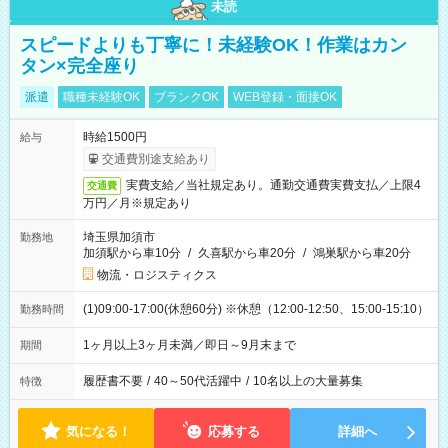
未読
スピードよりも丁寧に！未経験OK！作業はカン
タン×完全座り
派遣
職種未経験OK
ブランクOK
WEB登録・面接OK
時給1500円
給与
交通費別途支給あり
実費支給／当社規定あり。通勤交通費実費支払／上限4
交通費
万円／月※規定あり
埼玉県加須市
勤務地
加須駅から車10分
/
久喜駅から車20分
/
鴻巣駅から車20分
物流・ロジスティクス
(1)09:00-17:00(休憩60分) ※休憩（12:00-12:50、15:00-15:10）
勤務時間
1ヶ月以上3ヶ月未満／即日～9月末まで
期間
履歴書不要
/
40～50代活躍中
/
10名以上の大量募集
特徴
気になる！
応募する
詳細へ