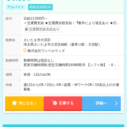
アルバイト
職種未経験OK
日給13,000円～
給与
＋交通費支給 ★交通費全額支給！ ┗案件により規定あり ★日払
いOK！（規定あり） ┗働いたその日に現金GET♪ お仕事後はコ
交通費別途支給あり
ンビニATMから 日払い分を引き落とせます！ 【試用期間】試
用期間なし
さいたま市大宮区
勤務地
埼玉県さいたま市大宮区錦町（最寄り駅：大宮駅）
株式会社ワンベルウッズ
勤務時間は指定なし
勤務時間
変形労働時間制 想定労働時間160時間/月 【シフト例】 ・8：00
～21：00
単発・1日のみOK
期間
週1日からOK / 日払いOK / 副業・WワークOK / 10名以上の大量
特徴
募集
気になる！
応募する
詳細へ