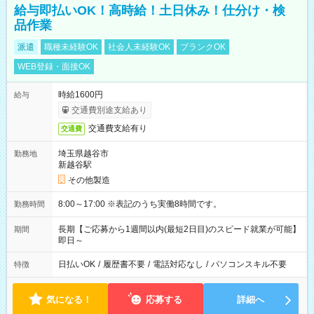
給与即払いOK！高時給！土日休み！仕分け・検
品作業
派遣
職種未経験OK
社会人未経験OK
ブランクOK
WEB登録・面接OK
時給1600円
給与
交通費別途支給あり
交通費支給有り
交通費
埼玉県越谷市
勤務地
新越谷駅
その他製造
8:00～17:00 ※表記のうち実働8時間です。
勤務時間
長期【ご応募から1週間以内(最短2日目)のスピード就業が可能】
期間
即日～
日払いOK
/
履歴書不要
/
電話対応なし
/
パソコンスキル不要
特徴
気になる！
応募する
詳細へ