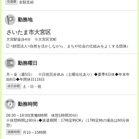
全額支給
交通費
勤務地
さいたま市大宮区
大宮駅徒歩4分 ※大宮区宮町
<財団法人>自然を活かしながら、まちや社会の仕組みをよくする団体♪
勤務曜日
月～金（週5日） ※日祝完全休み（土曜出社あり）◆夏季4日休◆年末年
始6日◆年間休日116日
土・日・祝
休日休暇
勤務時間
08:30～18:00(実働8時間 休憩1時間30分)
※休憩時間は90分♪◆派遣期間：17時定時OK♪（17時定時の場合は60分休
憩）
月10～15時間
残業時間