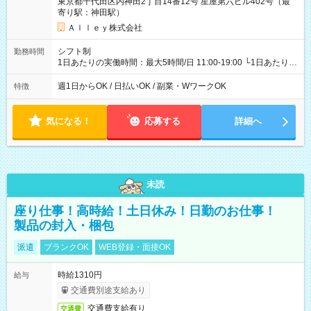
東京都千代田区内神田2丁目14番12号 星屋第六ビル402号（最
寄り駅：神田駅）
Ａｌｌｅｙ株式会社
シフト制
勤務時間
1日あたりの実働時間：最大5時間/日 11:00-19:00 └1日あたりの
実働時間：1-5時間 └上記の時間帯内であれば、いつでも勤務可
能！ └平日・土曜日の中で、お好きな曜日でご勤務いただけま
週1日からOK / 日払いOK / 副業・WワークOK
特徴
す！ 【シフト例】 ・11:00～14:00 ・16:30～19:00 ・13:00～
18:00 などのように、自由な働き方が可能なお仕事です！
気になる！
応募する
詳細へ
未読
座り仕事！高時給！土日休み！日勤のお仕事！
製品の封入・梱包
派遣
ブランクOK
WEB登録・面接OK
時給1310円
給与
交通費別途支給あり
交通費支給有り
交通費