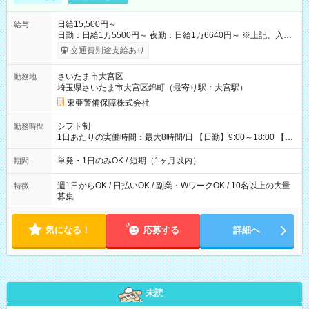
日給15,500円～
給与
日勤：日給1万5500円～ 夜勤：日給1万6640円～ ※上記、入社
祝手当4000円含む(25勤務まで) ┗新任研修の終了から100日以内
交通費別途支給あり
┗規定あり ／ 経験や年齢を問わず、 頑張った方全員に支給され
ます！ ＼ ■日給保証あり！ お仕事が早く終わっても、 その日の
さいたま市大宮区
勤務地
日給は全額支給！ ■月22日以上勤務すると… 日給1000円UP！ ■
埼玉県さいたま市大宮区錦町（最寄り駅：大宮駅）
日払い・週払い・前払いOK！ 給与即時払いサービス『クリア
(CRIA)』で 最短当日にコンビニATMから 現金で給与を受け取れ
東亜警備保障株式会社
ます♪ ※稼働分・規定あり ■法定研修(7h×3日間)中も 手当をしっ
かり【3万円】支給！ ┗研修手当の一部(9，000円)は手渡しで支
シフト制
勤務時間
給 ┗昼食代も別途支給(500円×3日間） ┗研修期間中も交通費全
1日あたりの実働時間：最大8時間/日 【日勤】9:00～18:00 【夜
額支給 【試用期間】試用期間なし
勤】20:00～翌5:00 ・【日勤のみ】【夜勤のみ】もOK♪ ・自分
の都合に合わせて稼げます◎ ・シフトの申告は電話・メールで
単発・1日のみOK / 短期（1ヶ月以内）
期間
OK♪ ┗お仕事したい日を電話かメールで連絡！ ★週5勤務や、プ
ライベートの予定に 合わせて好きな時など、自由に働けます
週1日からOK / 日払いOK / 副業・WワークOK / 10名以上の大量
特徴
募集
気になる！
応募する
詳細へ
未読