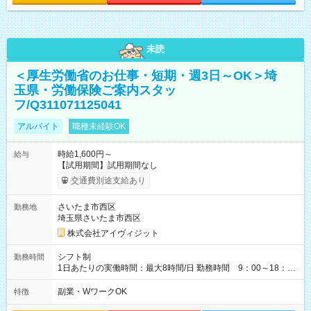
未読
＜厚生労働省のお仕事・短期・週3日～OK＞埼
玉県・労働保険ご案内スタッ
フ/Q311071125041
アルバイト
職種未経験OK
時給1,600円～
給与
【試用期間】試用期間なし
交通費別途支給あり
さいたま市西区
勤務地
埼玉県さいたま市西区
株式会社アイヴィジット
シフト制
勤務時間
1日あたりの実働時間：最大8時間/日 勤務時間 9：00～18：
00(実働8h、休憩1h) 土日祝含む週3日～OK、シフト制 ※もちろ
ん週5日勤務もOK♪ 勤務期間：2026年8月12日～9月9日※リスト
副業・WワークOK
特徴
全件完了で業務終了