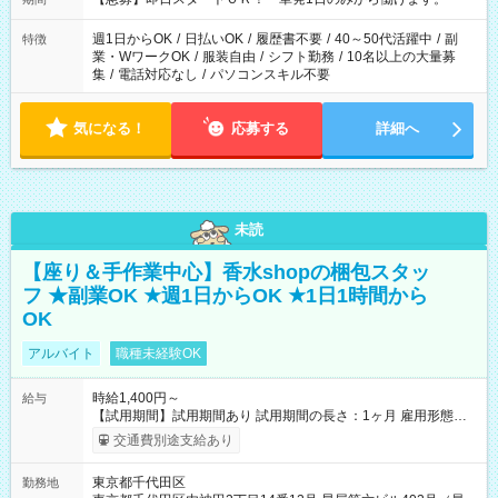
週1日からOK
/
日払いOK
/
履歴書不要
/
40～50代活躍中
/
副
特徴
業・WワークOK
/
服装自由
/
シフト勤務
/
10名以上の大量募
集
/
電話対応なし
/
パソコンスキル不要
気になる！
応募する
詳細へ
未読
【座り＆手作業中心】香水shopの梱包スタッ
フ ★副業OK ★週1日からOK ★1日1時間から
OK
アルバイト
職種未経験OK
時給1,400円～
給与
【試用期間】試用期間あり 試用期間の長さ：1ヶ月 雇用形態、
給与は本採用時と同じです。
交通費別途支給あり
東京都千代田区
勤務地