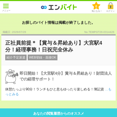
0
メニュー
気になる！
ログイン
お探しのバイト情報は掲載が終了しました。
掲載日 :2026
/
07
/
26
No.TEMPGT26-0314426
正社員前提＊【賞与＆昇給あり】大宮駅4
分！経理事務！日祝完全休み
紹介予定派遣
WEB登録・面接OK
即日開始！【大宮駅4分】賞与＆昇給あり！財団法人
での経理サポート！
休憩たっぷり90分！ランチもひと息もゆったり楽しめる！簿記資
...も
っとみる
あなたの閲覧履歴からのオススメ