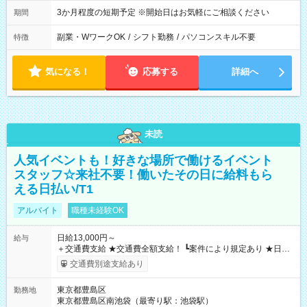
3か月程度の短期予定 ※開始日はお気軽にご相談ください
期間
副業・WワークOK
/
シフト勤務
/
パソコンスキル不要
特徴
気になる！
応募する
詳細へ
未読
人気イベントも！好きな場所で働けるイベント
スタッフ☆来社不要！働いたその日に給料もら
える日払い/T1
アルバイト
職種未経験OK
日給13,000円～
給与
＋交通費支給 ★交通費全額支給！ ┗案件により規定あり ★日払
いOK！（規定あり） ┗働いたその日に現金GET♪ お仕事後はコ
交通費別途支給あり
ンビニATMから 日払い分を引き落とせます！ 【試用期間】試
用期間なし
東京都豊島区
勤務地
東京都豊島区南池袋（最寄り駅：池袋駅）