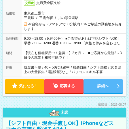
交通費全額支給
交通費
東京都三鷹市
勤務地
三鷹駅
/
三鷹台駅
/
井の頭公園駅
≪自宅からドアtoドアで30分以内！≫ご希望の勤務地を紹介
します。
9:00～18:00（休憩60分） ■ご希望があれば下記シフトもOK！
勤務時間
早番 7:00～16:00 遅番 10:00～19:00 「家族と休みを合わせた
い」 「余裕を持って夕飯の準備がしたい」 「できれば残業はし
たくない」 など、ご希望を教えてくださいね。 ※Wワーク希望
【現在も積極採用中！急募！】2カ月～ ■ご応募から最短2～3
期間
の方へ 今ご覧のお仕事で希望する勤務時間と、もう1つのお仕事
日後の就業も相談可能です！
の勤務時間。 合計で週40時間を超える場合は応募できません。
履歴書不要
/
40～50代活躍中
/
服装自由
/
シフト勤務
/
10名以
特徴
上の大量募集
/
電話対応なし
/
パソコンスキル不要
気になる！
応募する
詳細へ
掲載日：2026.08.07
未読
【シフト自由・現金手渡しOK】iPhoneなどス