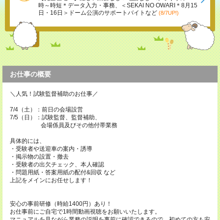
時～時短＊データ入力・事務、＜SEKAI NO OWARI＊8月15
日・16日＞ドーム公演のサポートバイトなど
(8/7UP!)
お仕事の概要
＼人気！試験監督補助のお仕事／
7/4（土）：前日の会場設営
7/5（日）：試験監督、監督補助、
会場係員及びその他付帯業務
具体的には、
・受験者や送迎車の案内・誘導
・掲示物の設置・撤去
・受験者の出欠チェック、本人確認
・問題用紙・答案用紙の配付&回収 など
上記をメインにお任せします！
安心の事前研修（時給1400円）あり！
お仕事前にご自宅で1時間動画視聴をお願いいたします。
マニュアルを見ながら業務の説明を事前に確認できるので、初めての方も安