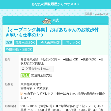
あなたの閲覧履歴からのオススメ
掲載日：2026.08.08
未読
【オープニング募集】おばあちゃんのお散歩付
き添いも仕事の1つ
派遣
職種未経験OK
社会人未経験OK
ブランクOK
WEB登録・面接OK
無資格未経験：時給1400円～ ■週払いOK ■扶養内OK ■日
給与
収1万1200円以上
交通費別途支給あり
交通費全額支給
交通費
東京都武蔵野市
勤務地
吉祥寺駅
/
武蔵境駅
≪自宅からドアtoドアで30分以内！≫ご希望の勤務地を紹介
します。
9:00～18:00（休憩60分） ■ご希望があれば下記シフトもOK！
勤務時間
早番 7:00～16:00 遅番 10:00～19:00 夜勤 16:30～翌9:30 「家族