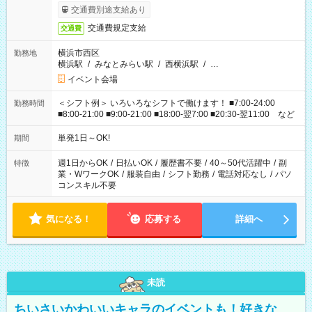
交通費別途支給あり
交通費規定支給
交通費
横浜市西区
勤務地
横浜駅
/
みなとみらい駅
/
西横浜駅
/
…
イベント会場
＜シフト例＞ いろいろなシフトで働けます！ ■7:00-24:00
勤務時間
■8:00-21:00 ■9:00-21:00 ■18:00-翌7:00 ■20:30-翌11:00 など
単発1日～OK!
期間
週1日からOK
/
日払いOK
/
履歴書不要
/
40～50代活躍中
/
副
特徴
業・WワークOK
/
服装自由
/
シフト勤務
/
電話対応なし
/
パソ
コンスキル不要
気になる！
応募する
詳細へ
未読
ちいさいかわいいキャラのイベントも！好きな