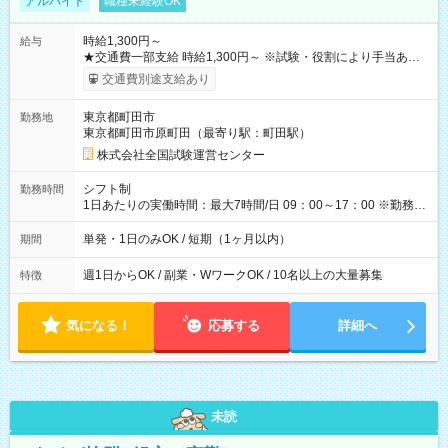
アルバイト
職種未経験OK
時給1,300円～
給与
★交通費一部支給 時給1,300円～ ※試験・役割により手当あり
※勤務回数により昇給あり 【即給（前払い）オプションあ
交通費別途支給あり
り！】 希望される場合、勤務から1週間ほどで給与の一部を受け
取れます。 ※手数料418円がかかります。 【過去試験日の収入
東京都町田市
勤務地
例】 ・河合塾模擬試験 8:30～17:30（休憩1時間） 時給1,300円
東京都町田市原町田（最寄り駅：町田駅）
×8時間＝日収10,400円＋交通費 ※当日の役割により時給＋100
円の場合あり ・国家試験 7:00～13:30（休憩なし） 時給1,300
株式会社全国試験運営センター
円（役割手当＋100円）×6時間＝日収8,400円＋交通費 【試用期
間】試用期間なし
シフト制
勤務時間
1日あたりの実働時間：最大7時間/日 09：00～17：00 ※勤務時
間は 試験により異なります。
単発・1日のみOK / 短期（1ヶ月以内）
期間
週1日からOK / 副業・WワークOK / 10名以上の大量募集
特徴
気になる！
応募する
詳細へ
未読