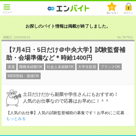
0
メニュー
気になる！
ログイン
お探しのバイト情報は掲載が終了しました。
掲載日 :2026
/
06
/
16
No.TKT911
【7月4日・5日だけ＠中央大学】試験監督補
助・会場準備など＊時給1400円
派遣
職種未経験OK
社会人未経験OK
大学生歓迎
ブランクOK
WEB登録・面接OK
土日だけだから副業や学生さんにもおすすめ！
人気のお仕事なので応募はお早めに！＾＾
【人気のお仕事】人気の試験監督補助の募集です！お早めにご応募
...
もっとみる