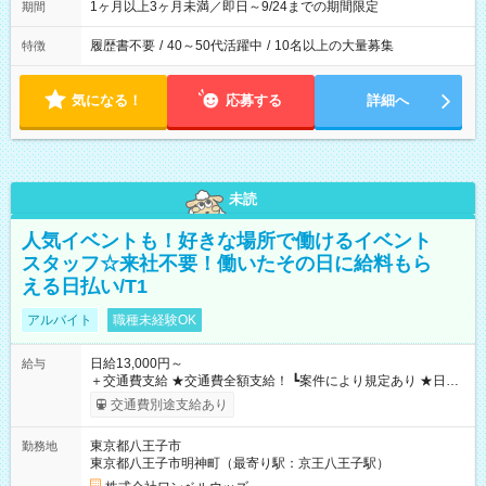
1ヶ月以上3ヶ月未満／即日～9/24までの期間限定
期間
履歴書不要
/
40～50代活躍中
/
10名以上の大量募集
特徴
気になる！
応募する
詳細へ
未読
人気イベントも！好きな場所で働けるイベント
スタッフ☆来社不要！働いたその日に給料もら
える日払い/T1
アルバイト
職種未経験OK
日給13,000円～
給与
＋交通費支給 ★交通費全額支給！ ┗案件により規定あり ★日払
いOK！（規定あり） ┗働いたその日に現金GET♪ お仕事後はコ
交通費別途支給あり
ンビニATMから 日払い分を引き落とせます！ 【試用期間】試
用期間なし
東京都八王子市
勤務地
東京都八王子市明神町（最寄り駅：京王八王子駅）