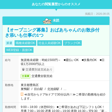
あなたの閲覧履歴からのオススメ
掲載日：2026.08.05
未読
【オープニング募集】おばあちゃんのお散歩付
き添いも仕事の1つ
派遣
職種未経験OK
社会人未経験OK
ブランクOK
WEB登録・面接OK
無資格未経験：時給1500円～ ■週払いOK ■扶養内OK ■日
給与
収1万2000円以上
交通費別途支給あり
交通費全額支給
交通費
東京都豊島区
勤務地
巣鴨駅
/
目白駅
/
北池袋駅
/
…
≪自宅からドアtoドアで30分以内！≫ご希望の勤務地を紹介
します。
9:00～18:00（休憩60分） ■ご希望があれば下記シフトもOK！
勤務時間
早番 7:00～16:00 遅番 10:00～19:00 夜勤 16:30～翌9:30 「家族