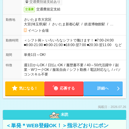
交通費別途支給あり
交通費規定支給
交通費
さいたま市大宮区
勤務地
大宮(埼玉県)駅
/
さいたま新都心駅
/
鉄道博物館駅
/
…
イベント会場
＜シフト例＞ いろいろなシフトで働けます！ ■7:00-24:00
勤務時間
■8:00-21:00 ■9:00-21:00 ■18:00-翌7:00 ■20:30-翌11:00 など
単発1日～OK!
期間
週1日からOK
/
日払いOK
/
履歴書不要
/
40～50代活躍中
/
副
特徴
業・WワークOK
/
服装自由
/
シフト勤務
/
電話対応なし
/
パソ
コンスキル不要
気になる！
応募する
詳細へ
掲載日：2026.07.26
未読
＜単発＊WEB登録OK！＞指示どおりにポン