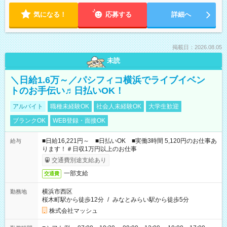
気になる！
応募する
詳細へ
掲載日：2026.08.05
未読
＼日給1.6万～／パシフィコ横浜でライブイベン
トのお手伝い♬日払いOK！
アルバイト
職種未経験OK
社会人未経験OK
大学生歓迎
ブランクOK
WEB登録・面接OK
■日給16,221円～ ■日払いOK ■実働3時間 5,120円のお仕事あ
給与
ります！＃日収1万円以上のお仕事
交通費別途支給あり
一部支給
交通費
横浜市西区
勤務地
桜木町駅から徒歩12分
/
みなとみらい駅から徒歩5分
株式会社マッシュ