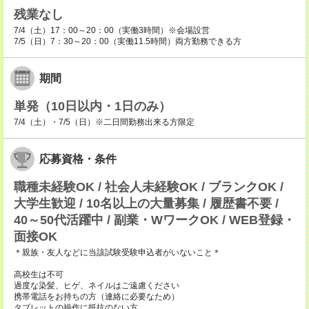
残業なし
7/4（土）17：00～20：00（実働3時間）※会場設営
7/5（日）7：30～20：00（実働11.5時間）両方勤務できる方
期間
単発（10日以内・1日のみ）
7/4（土）・7/5（日）※二日間勤務出来る方限定
応募資格・条件
職種未経験OK / 社会人未経験OK / ブランクOK /
大学生歓迎 / 10名以上の大量募集 / 履歴書不要 /
40～50代活躍中 / 副業・WワークOK / WEB登録・
面接OK
＊親族・友人などに当該試験受験申込者がいないこと＊
高校生は不可
過度な染髪、ヒゲ、ネイルはご遠慮ください
携帯電話をお持ちの方（連絡に必要なため）
タブレットの操作に抵抗のない方