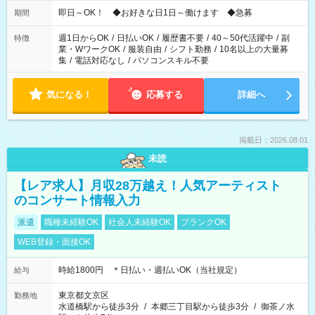
仕事により勤務時間が異なります
即日～OK！ ◆お好きな日1日～働けます ◆急募
期間
週1日からOK
/
日払いOK
/
履歴書不要
/
40～50代活躍中
/
副
特徴
業・WワークOK
/
服装自由
/
シフト勤務
/
10名以上の大量募
集
/
電話対応なし
/
パソコンスキル不要
気になる！
応募する
詳細へ
掲載日：2026.08.01
未読
【レア求人】月収28万越え！人気アーティスト
のコンサート情報入力
派遣
職種未経験OK
社会人未経験OK
ブランクOK
WEB登録・面接OK
時給1800円 ＊日払い・週払いOK（当社規定）
給与
東京都文京区
勤務地
水道橋駅から徒歩3分
/
本郷三丁目駅から徒歩3分
/
御茶ノ水