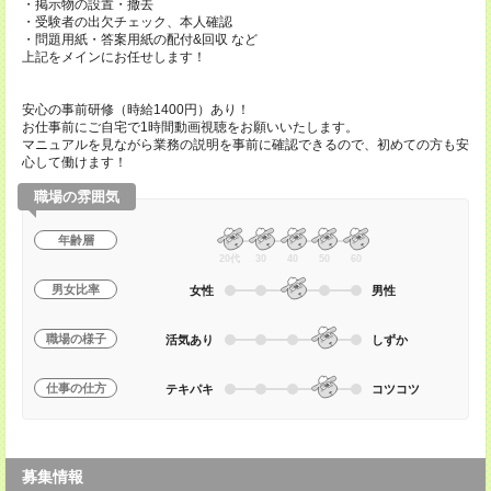
・掲示物の設置・撤去
・受験者の出欠チェック、本人確認
・問題用紙・答案用紙の配付&回収 など
上記をメインにお任せします！
安心の事前研修（時給1400円）あり！
お仕事前にご自宅で1時間動画視聴をお願いいたします。
マニュアルを見ながら業務の説明を事前に確認できるので、初めての方も安
心して働けます！
職場の雰囲気
年齢層
20代
30
40
50
60
男女比率
女性
男性
職場の様子
活気あり
しずか
仕事の仕方
テキパキ
コツコツ
募集情報