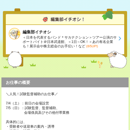
編集部イチオシ
＜日本を代表するバンド＊サカナクション＞ツアー公演のサ
ポートバイト＠日本武道館、＜1日～OK！＞あの有名企業
も！展示会や株主総会のお手伝い！など
(8/5UP!)
お仕事の概要
＼人気！試験監督補助のお仕事／
7/4（土）：前日の会場設営
7/5（日）：試験監督、監督補助、
会場係員及びその他付帯業務
具体的には、
・受験者や送迎車の案内・誘導