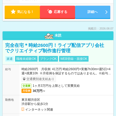
気になる！
応募する
詳細へ
掲載日：2026.08.07
未読
完全在宅＊時給2600円！ライブ配信アプリ会社
でクリエイティブ制作進行管理
派遣
職種未経験OK
ブランクOK
WEB登録・面接OK
時給2600円 月収例 41万円 時給2600円×実働7h30m×週5日×4
給与
週+残業10h ※月収例を保証するものではありません。※給与即
受取りサービス利用可（利用条件有）
交通費別途支給あり
1ヶ月3万円を上限として実費支給
交通費
30万円～
月収例
東京都渋谷区
勤務地
渋谷駅から徒歩1分
インターネット関連