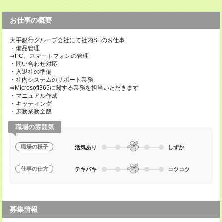
お仕事の概要
大手銀行グループ会社にて社内SEのお仕事
・備品管理
⇒PC、スマートフォンの管理
・問い合わせ対応
・入退社の準備
・社内システムのサポート業務
⇒Microsoft365に関する業務を担当いただきます
・マニュアル作成
・キッティング
・庶務業務全般
職場の雰囲気
職場の様子
活気あり
しずか
仕事の仕方
テキパキ
コツコツ
募集情報