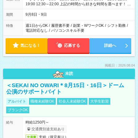
19:00 12:30～22:00 上記の時間から好きな時間を選べます！ ※
時間は変更となる可能性があります
9月8日・9日
期間
週1日からOK
/
履歴書不要
/
副業・WワークOK
/
シフト勤務
/
特徴
電話対応なし
/
パソコンスキル不要
気になる！
応募する
詳細へ
掲載日：2026.08.04
未読
＜SEKAI NO OWARI＊8月15日・16日＞ドーム
公演のサポートバイト
アルバイト
職種未経験OK
社会人未経験OK
大学生歓迎
ブランクOK
時給1250円～
給与
交通費別途支給あり
支給（規定有り）
交通費