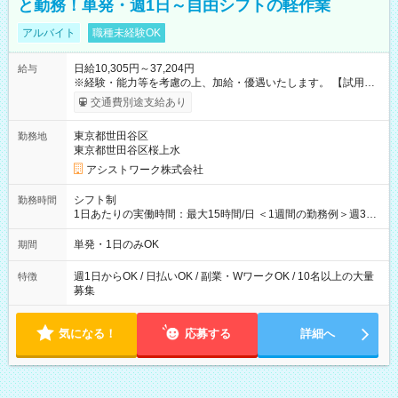
と勤務！単発・週1日～自由シフトの軽作業
アルバイト
職種未経験OK
日給10,305円～37,204円
給与
※経験・能力等を考慮の上、加給・優遇いたします。 【試用期
間】試用期間なし
交通費別途支給あり
東京都世田谷区
勤務地
東京都世田谷区桜上水
アシストワーク株式会社
シフト制
勤務時間
1日あたりの実働時間：最大15時間/日 ＜1週間の勤務例＞週3回
勤務 勤務：月・水・金 休み：火・木・土・日 好きな時にお仕事
可能です！ ※1日あたりの最大実働時間は日勤、夜勤共に勤務し
単発・1日のみOK
期間
た時間になります。
週1日からOK / 日払いOK / 副業・WワークOK / 10名以上の大量
特徴
募集
気になる！
応募する
詳細へ