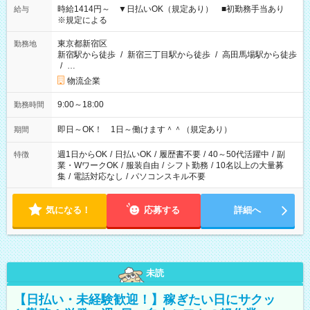
時給1414円～ ▼日払いOK（規定あり） ■初勤務手当あり
給与
※規定による
東京都新宿区
勤務地
新宿駅から徒歩
/
新宿三丁目駅から徒歩
/
高田馬場駅から徒歩
/
…
物流企業
9:00～18:00
勤務時間
即日～OK！ 1日～働けます＾＾（規定あり）
期間
週1日からOK
/
日払いOK
/
履歴書不要
/
40～50代活躍中
/
副
特徴
業・WワークOK
/
服装自由
/
シフト勤務
/
10名以上の大量募
集
/
電話対応なし
/
パソコンスキル不要
気になる！
応募する
詳細へ
未読
【日払い・未経験歓迎！】稼ぎたい日にサクッ