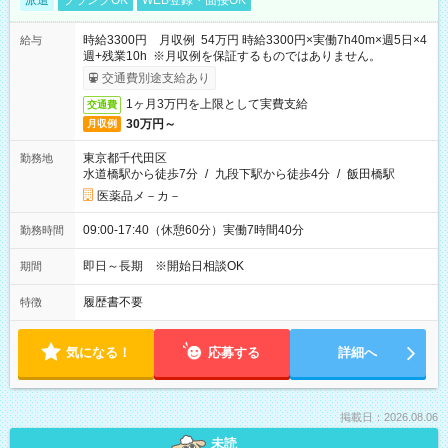
派遣
ブランクOK
WEB登録・面接OK
時給3300円 月収例 54万円 時給3300円×実働7h40m×週5日×4
給与
週+残業10h ※月収例を保証するものではありません。
交通費別途支給あり
1ヶ月3万円を上限として実費支給
交通費
30万円～
月収例
東京都千代田区
勤務地
水道橋駅から徒歩7分
/
九段下駅から徒歩4分
/
飯田橋駅
医薬品メ－カ－
09:00-17:40（休憩60分）実働7時間40分
勤務時間
即日～長期 ※開始日相談OK
期間
履歴書不要
特徴
気になる！
応募する
詳細へ
掲載日：2026.08.06
未読