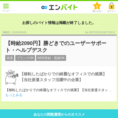
0
メニュー
気になる！
ログイン
お探しのバイト情報は掲載が終了しました。
掲載日 :2026
/
06
/
28
No.RSTI260518675D/12
【時給2090円】勝どきでのユーザーサポー
ト・ヘルプデスク
派遣
ブランクOK
WEB登録・面接OK
【移転したばかりでの綺麗なオフィスでの就業】
【当社派遣スタッフ活躍中の企業】
【移転したばかりでの綺麗なオフィスでの就業】【当社派遣スタッ
...
もっとみる
あなたの閲覧履歴からのオススメ