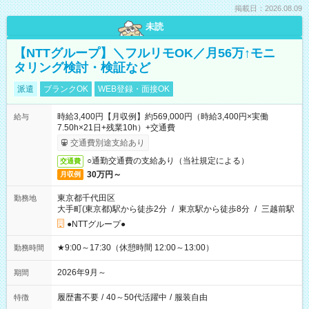
掲載日：2026.08.09
未読
【NTTグループ】＼フルリモOK／月56万↑モニ
タリング検討・検証など
派遣
ブランクOK
WEB登録・面接OK
時給3,400円【月収例】約569,000円（時給3,400円×実働
給与
7.50h×21日+残業10h）+交通費
交通費別途支給あり
○通勤交通費の支給あり（当社規定による）
交通費
30万円～
月収例
東京都千代田区
勤務地
大手町(東京都)駅から徒歩2分
/
東京駅から徒歩8分
/
三越前駅
●NTTグループ●
★9:00～17:30（休憩時間 12:00～13:00）
勤務時間
2026年9月～
期間
履歴書不要
/
40～50代活躍中
/
服装自由
特徴