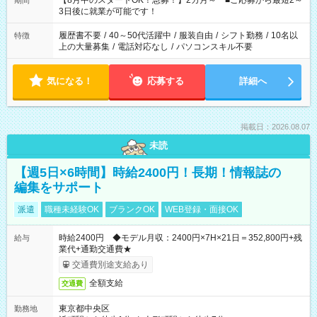
【8月中のスタートOK！急募！】2カ月～ ■ご応募から最短2～
期間
ね。 ※Wワーク希望の方へ 今ご覧のお仕事で希望する勤務時間
3日後に就業が可能です！
と、もう1つのお仕事の勤務時間。 合計で週40時間を超える場
合は応募できません。
履歴書不要
/
40～50代活躍中
/
服装自由
/
シフト勤務
/
10名以
特徴
上の大量募集
/
電話対応なし
/
パソコンスキル不要
気になる！
応募する
詳細へ
掲載日：2026.08.07
未読
【週5日×6時間】時給2400円！長期！情報誌の
編集をサポート
派遣
職種未経験OK
ブランクOK
WEB登録・面接OK
時給2400円 ◆モデル月収：2400円×7H×21日＝352,800円+残
給与
業代+通勤交通費★
交通費別途支給あり
全額支給
交通費
東京都中央区
勤務地