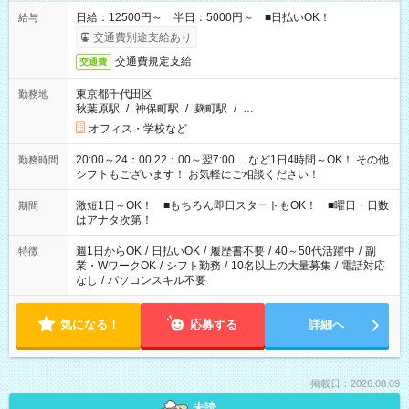
日給：12500円～ 半日：5000円～ ■日払いOK！
給与
交通費別途支給あり
交通費規定支給
交通費
東京都千代田区
勤務地
秋葉原駅
/
神保町駅
/
麹町駅
/
…
オフィス・学校など
20:00～24：00 22：00～翌7:00 …など1日4時間～OK！ その他
勤務時間
シフトもございます！ お気軽にご相談ください！
激短1日～OK！ ■もちろん即日スタートもOK！ ■曜日・日数
期間
はアナタ次第！
週1日からOK
/
日払いOK
/
履歴書不要
/
40～50代活躍中
/
副
特徴
業・WワークOK
/
シフト勤務
/
10名以上の大量募集
/
電話対応
なし
/
パソコンスキル不要
気になる！
応募する
詳細へ
掲載日：2026.08.09
未読