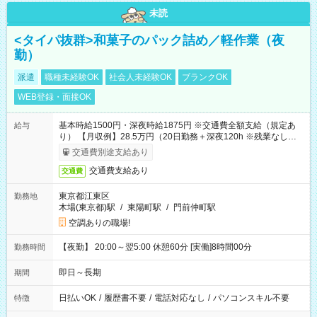
未読
<タイパ抜群>和菓子のパック詰め／軽作業（夜
勤）
派遣
職種未経験OK
社会人未経験OK
ブランクOK
WEB登録・面接OK
基本時給1500円・深夜時給1875円 ※交通費全額支給（規定あ
給与
り） 【月収例】28.5万円（20日勤務＋深夜120h ※残業なしの場
合）
交通費別途支給あり
交通費支給あり
交通費
東京都江東区
勤務地
木場(東京都)駅
/
東陽町駅
/
門前仲町駅
空調ありの職場!
【夜勤】 20:00～翌5:00 休憩60分 [実働]8時間00分
勤務時間
即日～長期
期間
日払いOK
/
履歴書不要
/
電話対応なし
/
パソコンスキル不要
特徴