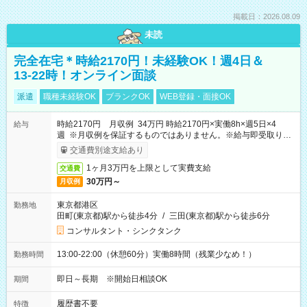
掲載日：2026.08.09
未読
完全在宅＊時給2170円！未経験OK！週4日＆
13-22時！オンライン面談
派遣
職種未経験OK
ブランクOK
WEB登録・面接OK
時給2170円 月収例 34万円 時給2170円×実働8h×週5日×4
給与
週 ※月収例を保証するものではありません。※給与即受取りサ
ービス利用可（利用条件有）
交通費別途支給あり
1ヶ月3万円を上限として実費支給
交通費
30万円～
月収例
東京都港区
勤務地
田町(東京都)駅から徒歩4分
/
三田(東京都)駅から徒歩6分
コンサルタント・シンクタンク
13:00-22:00（休憩60分）実働8時間（残業少なめ！）
勤務時間
即日～長期 ※開始日相談OK
期間
履歴書不要
特徴