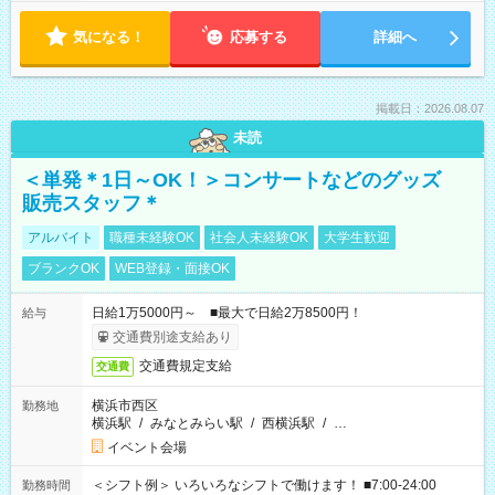
気になる！
応募する
詳細へ
掲載日：2026.08.07
未読
＜単発＊1日～OK！＞コンサートなどのグッズ
販売スタッフ＊
アルバイト
職種未経験OK
社会人未経験OK
大学生歓迎
ブランクOK
WEB登録・面接OK
日給1万5000円～ ■最大で日給2万8500円！
給与
交通費別途支給あり
交通費規定支給
交通費
横浜市西区
勤務地
横浜駅
/
みなとみらい駅
/
西横浜駅
/
…
イベント会場
＜シフト例＞ いろいろなシフトで働けます！ ■7:00-24:00
勤務時間