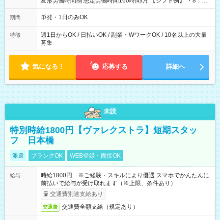
変形労働時間制 想定労働時間160時間/月 【シフト例】 ・8：00
～21：00
単発・1日のみOK
期間
週1日からOK / 日払いOK / 副業・WワークOK / 10名以上の大量
特徴
募集
気になる！
応募する
詳細へ
未読
特別時給1800円【ヴァレクストラ】短期スタッ
フ 日本橋
派遣
ブランクOK
WEB登録・面接OK
時給1800円 ※ご経験・スキルにより優遇 スマホでかんたんに
給与
前払いで給与が受け取れます（※上限、条件あり）
交通費別途支給あり
交通費全額支給（規定あり）
交通費