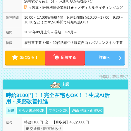
浜町駅から徒歩1分
/
人形町駅から徒歩7分
＜製薬・医療機器企業向け★＞メディカルライティングなど
10:00～17:00(実働6時間 休憩1時間) ※10:00～17:00、9:30～
勤務時間
16:30などミニマム6時間で時短相談OK！
2026年09月上旬～長期 ※9月～！
期間
履歴書不要
/
40～50代活躍中
/
服装自由
/
パソコンスキル不要
特徴
気になる！
応募する
詳細へ
掲載日：2026.08.07
未読
時給3100円！！完全在宅もOK！！生成AI活
用・業務改善推進
派遣
社会人未経験OK
ブランクOK
WEB登録・面接OK
時給3100円+交 【月収例】46万5000円
給与
交通費別途支給あり