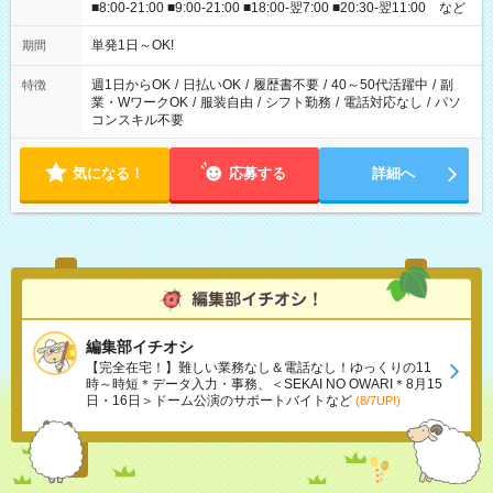
■8:00-21:00 ■9:00-21:00 ■18:00-翌7:00 ■20:30-翌11:00 など
単発1日～OK!
期間
週1日からOK
/
日払いOK
/
履歴書不要
/
40～50代活躍中
/
副
特徴
業・WワークOK
/
服装自由
/
シフト勤務
/
電話対応なし
/
パソ
コンスキル不要
気になる！
応募する
詳細へ
編集部イチオシ
【完全在宅！】難しい業務なし＆電話なし！ゆっくりの11
時～時短＊データ入力・事務、＜SEKAI NO OWARI＊8月15
日・16日＞ドーム公演のサポートバイトなど
(8/7UP!)