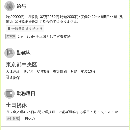
給与
時給2090円 月収例 32万3950円 時給2090円×実働7h30m×週5日×4週+残
業5h ※月収例を保証するものではありません。
交通費別途支給あり
1ヶ月3万円を上限として実費支給
交通費
勤務地
東京都中央区
大江戸線 勝どき 徒歩8分 有楽町線 月島 徒歩13分
金融業
勤務曜日
土日祝休
月～金／週4～5日の間で選択可 ※必ず勤務する曜日：月・火・木・金
土日休み
休日休暇