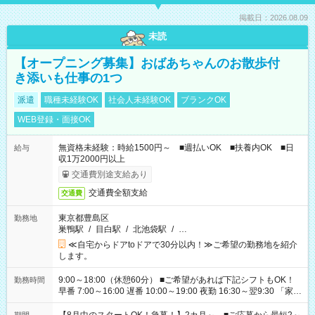
掲載日：2026.08.09
未読
【オープニング募集】おばあちゃんのお散歩付
き添いも仕事の1つ
派遣
職種未経験OK
社会人未経験OK
ブランクOK
WEB登録・面接OK
無資格未経験：時給1500円～ ■週払いOK ■扶養内OK ■日
給与
収1万2000円以上
交通費別途支給あり
交通費全額支給
交通費
東京都豊島区
勤務地
巣鴨駅
/
目白駅
/
北池袋駅
/
…
≪自宅からドアtoドアで30分以内！≫ご希望の勤務地を紹介
します。
9:00～18:00（休憩60分） ■ご希望があれば下記シフトもOK！
勤務時間
早番 7:00～16:00 遅番 10:00～19:00 夜勤 16:30～翌9:30 「家族
と休みを合わせたい」 「余裕を持って夕飯の準備がしたい」
「できれば残業はしたくない」 など、ご希望を教えてください