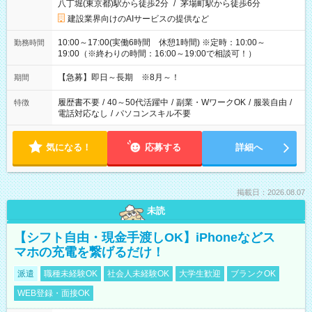
八丁堀(東京都)駅から徒歩2分
/
茅場町駅から徒歩6分
建設業界向けのAIサービスの提供など
10:00～17:00(実働6時間 休憩1時間) ※定時：10:00～
勤務時間
19:00（※終わりの時間：16:00～19:00で相談可！）
【急募】即日～長期 ※8月～！
期間
履歴書不要
/
40～50代活躍中
/
副業・WワークOK
/
服装自由
/
特徴
電話対応なし
/
パソコンスキル不要
気になる！
応募する
詳細へ
掲載日：2026.08.07
未読
【シフト自由・現金手渡しOK】iPhoneなどス
マホの充電を繋げるだけ！
派遣
職種未経験OK
社会人未経験OK
大学生歓迎
ブランクOK
WEB登録・面接OK