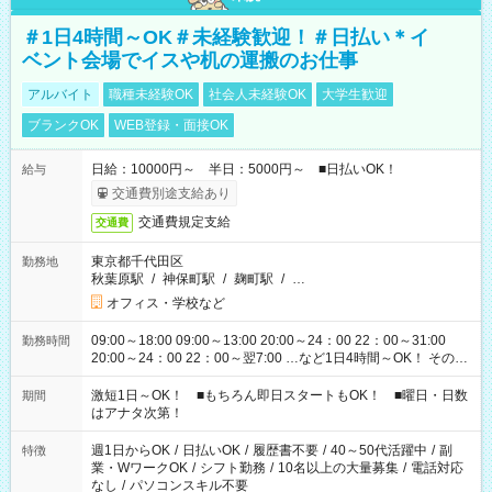
＃1日4時間～OK＃未経験歓迎！＃日払い＊イ
ベント会場でイスや机の運搬のお仕事
アルバイト
職種未経験OK
社会人未経験OK
大学生歓迎
ブランクOK
WEB登録・面接OK
日給：10000円～ 半日：5000円～ ■日払いOK！
給与
交通費別途支給あり
交通費規定支給
交通費
東京都千代田区
勤務地
秋葉原駅
/
神保町駅
/
麹町駅
/
…
オフィス・学校など
09:00～18:00 09:00～13:00 20:00～24：00 22：00～31:00
勤務時間
20:00～24：00 22：00～翌7:00 …など1日4時間～OK！ その他
シフトもございます！ お気軽にご相談ください！
激短1日～OK！ ■もちろん即日スタートもOK！ ■曜日・日数
期間
はアナタ次第！
週1日からOK
/
日払いOK
/
履歴書不要
/
40～50代活躍中
/
副
特徴
業・WワークOK
/
シフト勤務
/
10名以上の大量募集
/
電話対応
なし
/
パソコンスキル不要