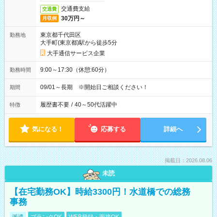
交通費支給
交通費
30万円～
月収例
東京都千代田区
勤務地
大手町(東京都)駅から徒歩5分
大手通信サービス企業
9:00～17:30（休憩:60分）
勤務時間
09/01～長期 ※開始日ご相談ください！
期間
履歴書不要
/
40～50代活躍中
特徴
気になる！
応募する
詳細へ
掲載日：2026.08.06
未読
【在宅勤務OK】時給3300円！水道橋での総務
事務