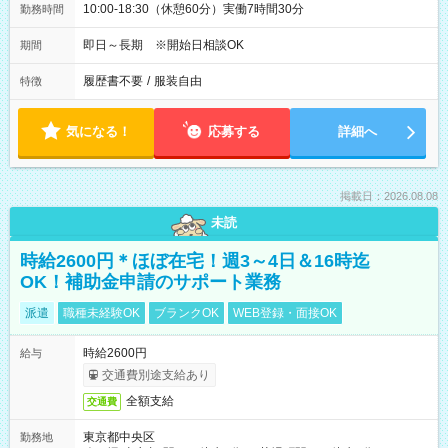
10:00-18:30（休憩60分）実働7時間30分
勤務時間
即日～長期 ※開始日相談OK
期間
履歴書不要
/
服装自由
特徴
気になる！
応募する
詳細へ
掲載日：2026.08.08
未読
時給2600円＊ほぼ在宅！週3～4日＆16時迄
OK！補助金申請のサポート業務
派遣
職種未経験OK
ブランクOK
WEB登録・面接OK
時給2600円
給与
交通費別途支給あり
全額支給
交通費
東京都中央区
勤務地