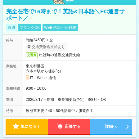
完全在宅で16時まで！英語&日本語＼EC運営サ
ポート／
派遣
ブランクOK
WEB登録・面接OK
時給2450円＋交
給与
交通費別途支給あり
出社時の通勤交通費支給
交通費
東京都港区
勤務地
六本木駅から徒歩3分
IT・Web・通信
9:00～16:00
勤務時間
2026/8/17～長期 ※長期更新予定 ※8月～OK！
期間
履歴書不要
/
40～50代活躍中
/
服装自由
特徴
気になる！
応募する
詳細へ