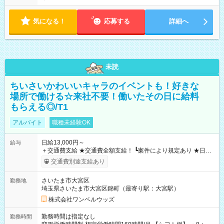
気になる！
応募する
詳細へ
未読
ちいさいかわいいキャラのイベントも！好きな
場所で働ける☆来社不要！働いたその日に給料
もらえる◎/T1
アルバイト
職種未経験OK
日給13,000円～
給与
＋交通費支給 ★交通費全額支給！ ┗案件により規定あり ★日払
いOK！（規定あり） ┗働いたその日に現金GET♪ お仕事後はコ
交通費別途支給あり
ンビニATMから 日払い分を引き落とせます！ 【試用期間】試
用期間なし
さいたま市大宮区
勤務地
埼玉県さいたま市大宮区錦町（最寄り駅：大宮駅）
株式会社ワンベルウッズ
勤務時間は指定なし
勤務時間