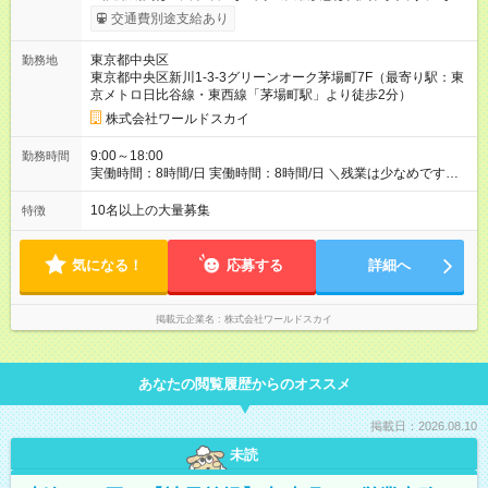
ほかの条件に変更はありません。 【試用期間】試用期間あり 試
交通費別途支給あり
用期間の長さ：6ヶ月 ※ 雇用形態と給与に、本採用時と異なる部
分があります。 雇用形態：中途採用（契約社員） 給与：本採用
東京都中央区
勤務地
時と同じです。
東京都中央区新川1-3-3グリーンオーク茅場町7F（最寄り駅：東
京メトロ日比谷線・東西線「茅場町駅」より徒歩2分）
株式会社ワールドスカイ
9:00～18:00
勤務時間
実働時間：8時間/日 実働時間：8時間/日 ＼残業は少なめです！
／ 社内平均残業時間は月11時間以内です。仕事終わりに自分の
時間をたっぷり作ることができます。サークル活動に参加する
10名以上の大量募集
特徴
もよし！資格取得のための勉強時間するもよし！趣味や友達と
の時間を楽しむもよし！お仕事とプライベートの両立ができま
す。
気になる！
応募する
詳細へ
掲載元企業名
株式会社ワールドスカイ
あなたの閲覧履歴からのオススメ
掲載日：2026.08.10
未読