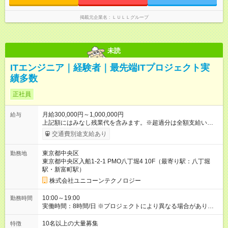
なし残業代を含みます。※超過分は全額支給いたします。 みな
し残業代 21,329円／月 みなし残業時間 13時間／月 ※交通費は
掲載元企業名
ＬＵＬＬグループ
別途支給いたします ※研修期間中（最大12ヶ月間）も、試用期
間中と同一の給与となります。
未読
ITエンジニア｜経験者｜最先端ITプロジェクト実
績多数
正社員
月給300,000円～1,000,000円
給与
上記額にはみなし残業代を含みます。※超過分は全額支給いたし
ます。 みなし残業代 10,000円／月 みなし残業時間 6時間／月
交通費別途支給あり
前職から年収300万円アップの実績も多数あり！ 《経験5年以
上》 月給38万円以上+スキルアップ成果給+各種手当 《経験3年
東京都中央区
勤務地
以上》 月給32万円以上+スキルアップ成果給+各種手当 ★月給50
東京都中央区入船1-2-1 PMO八丁堀4 10F（最寄り駅：八丁堀
万円以上での採用実績有！ ★経験・スキルを考慮の上、加給、
駅・新富町駅）
優遇いたします（ITジャンル問わず） 【昇給】 ☆適時昇給制度
（毎月／最大年12回考査） ※1年間で月収25万円以上の昇給実
株式会社ユニコーンテクノロジー
績あり 【手当】 ☆交通費全額支給 ☆時間外、深夜、休日各種手
当 ☆資格手当（推奨資格昇給、手当、受験費用負担） ※入社2
10:00～19:00
勤務時間
週間での取得・11ヶ月連続取得・1人に対し150万円の支払い実
実働時間：8時間/日 ※プロジェクトにより異なる場合がありま
績あり ☆各種福利厚生手当（福利厚生欄を参照） ☆スキルアッ
す。 ※平均残業時間：月10時間
プ成果給 【試用期間】試用期間なし
10名以上の大量募集
特徴