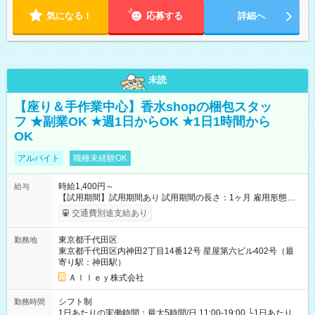
気になる！
応募する
詳細へ
未読
【座り＆手作業中心】香水shopの梱包スタッ
フ ★副業OK ★週1日からOK ★1日1時間から
OK
アルバイト
職種未経験OK
時給1,400円～
給与
【試用期間】試用期間あり 試用期間の長さ：1ヶ月 雇用形態、
給与は本採用時と同じです。
交通費別途支給あり
東京都千代田区
勤務地
東京都千代田区内神田2丁目14番12号 星屋第六ビル402号（最
寄り駅：神田駅）
Ａｌｌｅｙ株式会社
シフト制
勤務時間
1日あたりの実働時間：最大5時間/日 11:00-19:00 └1日あたりの