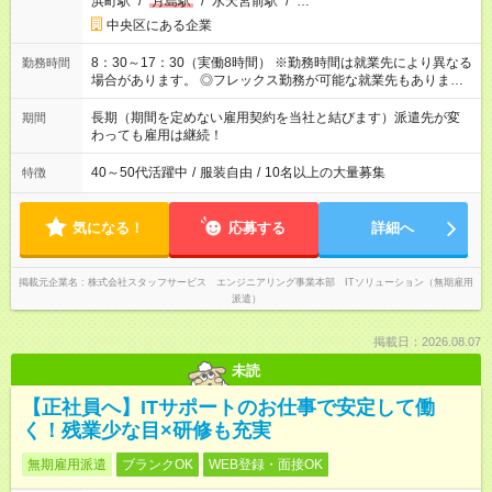
浜町駅
/
月島駅
/
水天宮前駅
/
…
中央区にある企業
8：30～17：30（実働8時間） ※勤務時間は就業先により異なる
勤務時間
場合があります。 ◎フレックス勤務が可能な就業先もありま
す。 ◎今よりもさらに働きやすい環境をつくるべく、 働き方
改革に全社をあげて取り組んでいます。
長期（期間を定めない雇用契約を当社と結びます）派遣先が変
期間
わっても雇用は継続！
40～50代活躍中
/
服装自由
/
10名以上の大量募集
特徴
気になる！
応募する
詳細へ
掲載元企業名
株式会社スタッフサービス エンジニアリング事業本部 ITソリューション（無期雇用
派遣）
掲載日：2026.08.07
未読
【正社員へ】ITサポートのお仕事で安定して働
く！残業少な目×研修も充実
無期雇用派遣
ブランクOK
WEB登録・面接OK