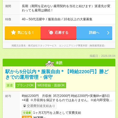
す。 ◎今よりもさらに働きやすい環境をつくるべく、 働き方
改革に全社をあげて取り組んでいます。
長期（期間を定めない雇用契約を当社と結びます）派遣先が変
期間
わっても雇用は継続！
40～50代活躍中
/
服装自由
/
10名以上の大量募集
特徴
気になる！
応募する
詳細へ
掲載元企業名
株式会社スタッフサービス エンジニアリング事業本部（無期雇用派遣）
掲載日：2026.08.04
未読
駅から5分以内＊服装自由＊【時給2200円】勝ど
きでの運用管理・保守
派遣
ブランクOK
WEB登録・面接OK
時給2200円 月収例 35万2000円 時給2200円×実働8h×週5日
給与
×4週 ※月収例を保証するものではありません。※給与即受取り
サービス利用可（利用条件有）
交通費別途支給あり
1ヶ月3万円を上限として実費支給
交通費
月収例