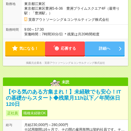
あり 試用期間の長さ：6ヶ月 雇用形態、給与は本採用時と同じ
東京都江東区
勤務地
です。
東京都江東区豊洲5-6-36 豊洲プライムスクエア4F（最寄り
駅：「豊洲駅」）
芙蓉アウトソーシング＆コンサルティング株式会社
9:00～17:30
勤務時間
実働時間：7時間30分/日 ＊残業は月20時間程度
気になる！
応募する
詳細へ
掲載元企業名
芙蓉アウトソーシング＆コンサルティング株式会社
未読
【やる気のある方集まれ！】未経験でも安心！IT
の基礎からスタート◆残業月11h以下／年間休日
120日
正社員
職種未経験OK
月給230,000円～280,000円
給与
※試用期間は6ヶ月で、その間の雇用形態は契約社員です。その