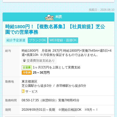
掲載日：2026.08.10
未読
時給1800円！【複数名募集】【社員前提】芝公
園での営業事務
紹介予定派遣
ブランクOK
WEB登録・面接OK
時給1800円 月収例 29万円 時給1800円×実働7h45m×週5日×4
給与
週+残業10h ※月収例を保証するものではありません。
交通費別途支給あり
1ヶ月3万円を上限として実費支給
交通費
25～30万円
月収例
東京都港区
勤務地
芝公園駅から徒歩3分
/
赤羽橋駅から徒歩5分
サ－ビス
08:50-17:35（休憩60分）実働7時間45分
勤務時間
2026年09月01日～長期 ※開始日相談OK ※9月～！
期間