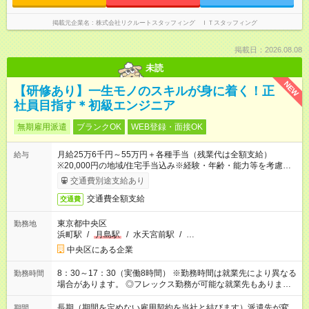
掲載元企業名
株式会社リクルートスタッフィング ＩＴスタッフィング
掲載日：2026.08.08
未読
NEW
【研修あり】一生モノのスキルが身に着く！正
社員目指す＊初級エンジニア
無期雇用派遣
ブランクOK
WEB登録・面接OK
月給25万6千円～55万円＋各種手当（残業代は全額支給）
給与
※20,000円の地域/住宅手当込み※経験・年齢・能力等を考慮し
て加給・優遇します。★同一就業先で1年以上継続したら月1万
交通費別途支給あり
円の継続手当支給
交通費全額支給
交通費
東京都中央区
勤務地
浜町駅
/
月島駅
/
水天宮前駅
/
…
中央区にある企業
8：30～17：30（実働8時間） ※勤務時間は就業先により異なる
勤務時間
場合があります。 ◎フレックス勤務が可能な就業先もありま
す。 ◎今よりもさらに働きやすい環境をつくるべく、 働き方
改革に全社をあげて取り組んでいます。
長期（期間を定めない雇用契約を当社と結びます）派遣先が変
期間