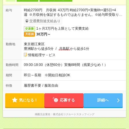
時給2700円 月収例 43万円 時給2700円×実働8h×週5日×4
給与
週 ※月収例を保証するものではありません。※給与即受取りサ
ービス利用可（利用条件有）
交通費別途支給あり
1ヶ月3万円を上限として実費支給
交通費
30万円～
月収例
東京都江東区
勤務地
豊洲駅から徒歩5分
/
月島駅
から徒歩1分
情報処理サ－ビス
09:00-18:00（休憩60分）実働8時間（残業少なめ！）
勤務時間
即日～長期 ※開始日相談OK
期間
履歴書不要
/
服装自由
特徴
気になる！
応募する
詳細へ
掲載元企業名
株式会社リクルートスタッフィング