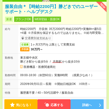
NEW
服装自由＊【時給2200円】勝どきでのユーザー
サポート・ヘルプデスク
派遣
ブランクOK
WEB登録・面接OK
時給2200円 月収例 35万2000円 時給2200円×実働8h×週5日
給与
×4週 ※月収例を保証するものではありません。※給与即受取り
サービス利用可（利用条件有）
交通費別途支給あり
1ヶ月3万円を上限として実費支給
交通費
30万円～
月収例
東京都中央区
勤務地
勝どき駅から徒歩5分
/
月島駅
から徒歩10分
医療機器・医療関連商社
09:00-18:00（休憩60分）実働8時間 （残業少なめ！）
勤務時間
2026年09月01日～長期 ※開始日相談OK ※09月～
期間
履歴書不要
/
40～50代活躍中
/
服装自由
特徴
気になる！
応募する
詳細へ