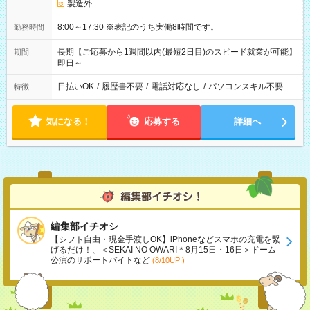
製造外
8:00～17:30 ※表記のうち実働8時間です。
勤務時間
長期【ご応募から1週間以内(最短2日目)のスピード就業が可能】
期間
即日～
日払いOK
/
履歴書不要
/
電話対応なし
/
パソコンスキル不要
特徴
気になる！
応募する
詳細へ
編集部イチオシ
【シフト自由・現金手渡しOK】iPhoneなどスマホの充電を繋
げるだけ！、＜SEKAI NO OWARI＊8月15日・16日＞ドーム
公演のサポートバイトなど
(8/10UP!)