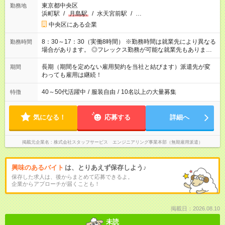
東京都中央区
勤務地
浜町駅
/
月島駅
/
水天宮前駅
/
…
中央区にある企業
8：30～17：30（実働8時間） ※勤務時間は就業先により異なる
勤務時間
場合があります。 ◎フレックス勤務が可能な就業先もありま
す。 ◎今よりもさらに働きやすい環境をつくるべく、 働き方
改革に全社をあげて取り組んでいます。
長期（期間を定めない雇用契約を当社と結びます）派遣先が変
期間
わっても雇用は継続！
40～50代活躍中
/
服装自由
/
10名以上の大量募集
特徴
気になる！
応募する
詳細へ
掲載元企業名
株式会社スタッフサービス エンジニアリング事業本部（無期雇用派遣）
興味のあるバイト
は、とりあえず保存しよう♪
保存した求人は、後からまとめて応募できるよ。
企業からアプローチが届くことも！
掲載日：2026.08.10
未読