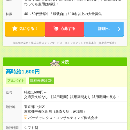
わっても雇用は継続！
40～50代活躍中
/
服装自由
/
10名以上の大量募集
特徴
気になる！
応募する
詳細へ
掲載元企業名
株式会社スタッフサービス エンジニアリング事業本部（無期雇用派遣）
未読
高時給1,600円
アルバイト
職種未経験OK
時給1,600円～
給与
交通費支給なし 【試用期間】試用期間あり 試用期間の長さ：1
ヶ月 雇用形態、給与は本採用時と同じです。
東京都中央区
勤務地
東京都中央区新川（最寄り駅：茅場町）
バーチャレクス・コンサルティング株式会社
シフト制
勤務時間