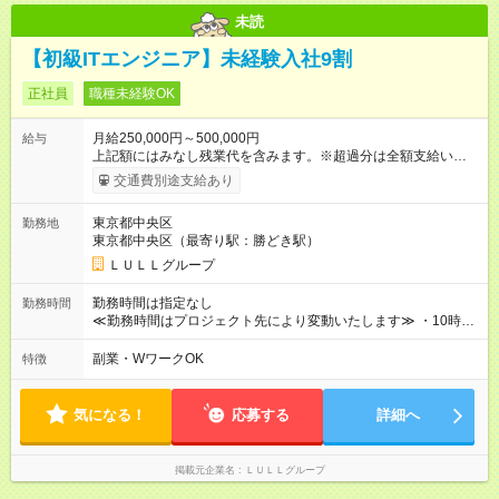
未読
【初級ITエンジニア】未経験入社9割
正社員
職種未経験OK
月給250,000円～500,000円
給与
上記額にはみなし残業代を含みます。※超過分は全額支給いたし
ます。 みなし残業代 21,675円／月 みなし残業時間 12時間／月 -
交通費別途支給あり
------------------------------------------------------- ≪経験者の方は以下と
なります≫ --------------------------------------------------------- ◎月給35
東京都中央区
勤務地
万円～＋業績賞与＋交通費＋各種手当 ※固定残業代（30時間/6
東京都中央区（最寄り駅：勝どき駅）
万6，610円分）を含む。超過分は追加支給いたします 能力やス
キルを考慮し初任給を決定。経験者の方は前給考慮も可能で
ＬＵＬＬグループ
す！ ◎昇給年1回（研修終了後） ◎賞与年2回（2月・8月）＋業
績賞与あり ◤スキルアップも、収入アップも。◢ 入社後の成長
勤務時間は指定なし
勤務時間
や頑張りは、しっかり給与で還元しています。 実際にほぼ全員
≪勤務時間はプロジェクト先により変動いたします≫ ・10時00
が入社1年以内に昇給を実現。 なかには転職後に年収250万円以
分～19時00分（休憩1時間） ・9時00分～18時00分（休憩1時
上アップした社員も。 エンジニアへの還元率は業界高水準の
間） ＼平日夜も、ちゃんと「自分時間」がつくれます／ 残業は
副業・WワークOK
特徴
87％。 スキルを磨いた分だけ、収入アップも目指せる環境で
月平均10時間程度。 仕事終わりに資格の勉強やゲーム、推し活
す！ 【試用期間】試用期間あり 試用期間の長さ：6ヶ月 ※ 雇用
やサウナなど、 趣味の時間を楽しむ社員も多くいます◎
形態と給与に、本採用時と異なる部分があります。 雇用形態：
気になる！
応募する
詳細へ
中途採用（契約社員） 給与：月給 230,000円以上 上記額にはみ
なし残業代を含みます。※超過分は全額支給いたします。 みな
し残業代 21,329円／月 みなし残業時間 13時間／月 ※交通費は
掲載元企業名
ＬＵＬＬグループ
別途支給いたします ※研修期間中（最大12ヶ月間）も、試用期
間中と同一の給与となります。