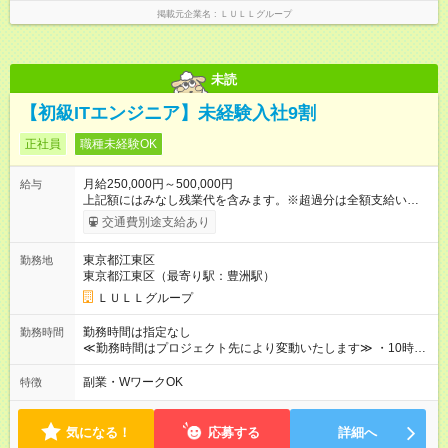
し残業代 21,329円／月 みなし残業時間 13時間／月 ※交通費は
掲載元企業名
ＬＵＬＬグループ
別途支給いたします ※研修期間中（最大12ヶ月間）も、試用期
間中と同一の給与となります。
未読
【初級ITエンジニア】未経験入社9割
正社員
職種未経験OK
月給250,000円～500,000円
給与
上記額にはみなし残業代を含みます。※超過分は全額支給いたし
ます。 みなし残業代 21,675円／月 みなし残業時間 12時間／月 -
交通費別途支給あり
------------------------------------------------------- ≪経験者の方は以下と
なります≫ --------------------------------------------------------- ◎月給35
東京都江東区
勤務地
万円～＋業績賞与＋交通費＋各種手当 ※固定残業代（30時間/6
東京都江東区（最寄り駅：豊洲駅）
万6，610円分）を含む。超過分は追加支給いたします 能力やス
キルを考慮し初任給を決定。経験者の方は前給考慮も可能で
ＬＵＬＬグループ
す！ ◎昇給年1回（研修終了後） ◎賞与年2回（2月・8月）＋業
績賞与あり ◤スキルアップも、収入アップも。◢ 入社後の成長
勤務時間は指定なし
勤務時間
や頑張りは、しっかり給与で還元しています。 実際にほぼ全員
≪勤務時間はプロジェクト先により変動いたします≫ ・10時00
が入社1年以内に昇給を実現。 なかには転職後に年収250万円以
分～19時00分（休憩1時間） ・9時00分～18時00分（休憩1時
上アップした社員も。 エンジニアへの還元率は業界高水準の
間） ＼平日夜も、ちゃんと「自分時間」がつくれます／ 残業は
副業・WワークOK
特徴
87％。 スキルを磨いた分だけ、収入アップも目指せる環境で
月平均10時間程度。 仕事終わりに資格の勉強やゲーム、推し活
す！ 【試用期間】試用期間あり 試用期間の長さ：6ヶ月 ※ 雇用
やサウナなど、 趣味の時間を楽しむ社員も多くいます◎
形態と給与に、本採用時と異なる部分があります。 雇用形態：
気になる！
応募する
詳細へ
中途採用（契約社員） 給与：月給 230,000円以上 上記額にはみ