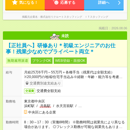
気になる！
応募する
詳細へ
掲載元企業名
株式会社リクルートスタッフィング ＩＴスタッフィング
掲載日：2026.08.06
未読
【正社員へ】研修あり＊初級エンジニアのお仕
事！残業少なめでプライベート両立＊
無期雇用派遣
ブランクOK
WEB登録・面接OK
月給25万6千円～55万円＋各種手当（残業代は全額支給）
給与
※20,000円の地域/住宅手当込み※経験・年齢・能力等を考慮し
て加給・優遇します。★同一就業先で1年以上継続したら月1万
交通費別途支給あり
円の継続手当支給
交通費全額支給
交通費
東京都中央区
勤務地
浜町駅
/
月島駅
/
水天宮前駅
/
…
中央区にある企業
8：30～17：30（実働8時間） ※勤務時間は就業先により異なる
勤務時間
場合があります。 ◎フレックス勤務が可能な就業先もありま