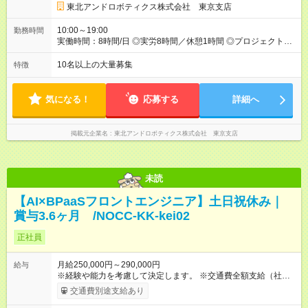
東北アンドロボティクス株式会社 東京支店
10:00～19:00
勤務時間
実働時間：8時間/日 ◎実労8時間／休憩1時間 ◎プロジェクトに
より異なります。
10名以上の大量募集
特徴
気になる！
応募する
詳細へ
掲載元企業名
東北アンドロボティクス株式会社 東京支店
未読
【AI×BPaaSフロントエンジニア】土日祝休み｜
賞与3.6ヶ月 /NOCC-KK-kei02
正社員
月給250,000円～290,000円
給与
※経験や能力を考慮して決定します。 ※交通費全額支給（社内規
定あり） ※残業代全額支給（残業が発生した場合は全額支給い
交通費別途支給あり
たします。みなし残業代は含みません） 【試用期間】試用期間