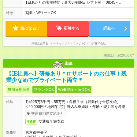
1日あたりの実働時間：最大6時間/日 シフト例 ・08:45～
13:45（休憩なし、実働5時間） ・14:00～20:00（休憩60分、
実働5時間） ・14:00～20:30（休憩60分、実働5.5時間） ・
副業・WワークOK
特徴
14:00～21:00（休憩60分、実働6時間） ＊万一の残業は１分単
位で支給します ＊サービス残業はありません
気になる！
応募する
詳細へ
掲載元企業名
バーチャレクス・コンサルティング株式会社
掲載日：2026.08.07
未読
【正社員へ】研修あり＊ITサポートのお仕事！残
業少なめでプライベート両立＊
無期雇用派遣
ブランクOK
WEB登録・面接OK
月給25万6千円～55万円＋各種手当（残業代は全額支給）
給与
※20,000円の地域/住宅手当込み※経験・年齢・能力等を考慮し
て加給・優遇します。★同一就業先で1年以上継続したら月1万
交通費別途支給あり
円の継続手当支給
交通費全額支給
交通費
東京都中央区
勤務地