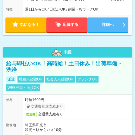
実働時間：1-5時間 └上記の時間帯内であれば、いつでも勤務可
能！ └平日・土曜日の中で、お好きな曜日でご勤務いただけま
週1日からOK / 日払いOK / 副業・WワークOK
特徴
す！ 【シフト例】 ・11:00～14:00 ・16:30～19:00 ・13:00～
18:00 などのように、自由な働き方が可能なお仕事です！
気になる！
応募する
詳細へ
未読
給与即払いOK！高時給！土日休み！出荷準備・
洗浄
派遣
職種未経験OK
社会人未経験OK
ブランクOK
WEB登録・面接OK
時給1600円
給与
交通費別途支給あり
交通費支給有り
交通費
埼玉県和光市
勤務地
和光市駅からバス10分