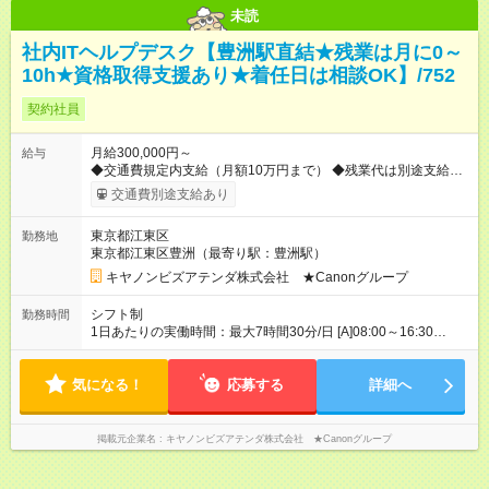
未読
社内ITヘルプデスク【豊洲駅直結★残業は月に0～
10h★資格取得支援あり★着任日は相談OK】/752
契約社員
月給300,000円～
給与
◆交通費規定内支給（月額10万円まで） ◆残業代は別途支給
【試用期間】試用期間なし
交通費別途支給あり
東京都江東区
勤務地
東京都江東区豊洲（最寄り駅：豊洲駅）
キヤノンビズアテンダ株式会社 ★Canonグループ
シフト制
勤務時間
1日あたりの実働時間：最大7時間30分/日 [A]08:00～16:30
[B]08:45～17:15 [C]09:30～18:00 ※休憩60分 ※1週間毎のシフト
制です（前月の第3週～4週にシフト決定予定） 【残業時間】 月
気になる！
0～10時間程度 【就業期間】 即日～長期（※勤務開始日は相談
応募する
詳細へ
OK！現職中の方も応相談）
掲載元企業名
キヤノンビズアテンダ株式会社 ★Canonグループ