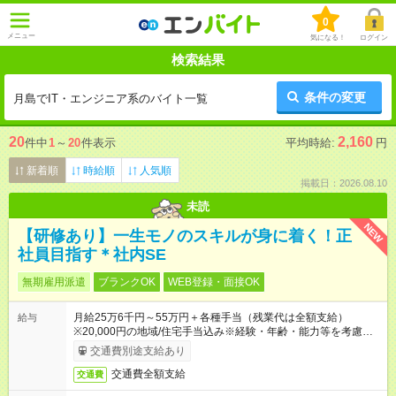
0
メニュー
気になる！
ログイン
検索結果
条件の変更
月島でIT・エンジニア系のバイト一覧
20
2,160
件中
1
～
20
件表示
平均時給:
円
新着順
時給順
人気順
掲載日：2026.08.10
未読
NEW
【研修あり】一生モノのスキルが身に着く！正
社員目指す＊社内SE
無期雇用派遣
ブランクOK
WEB登録・面接OK
月給25万6千円～55万円＋各種手当（残業代は全額支給）
給与
※20,000円の地域/住宅手当込み※経験・年齢・能力等を考慮し
て加給・優遇します。★同一就業先で1年以上継続したら月1万
交通費別途支給あり
円の継続手当支給
交通費全額支給
交通費