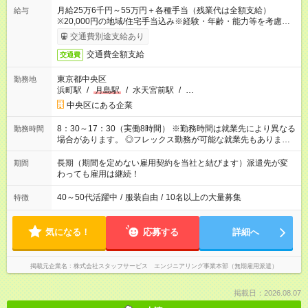
月給25万6千円～55万円＋各種手当（残業代は全額支給）
給与
※20,000円の地域/住宅手当込み※経験・年齢・能力等を考慮し
て加給・優遇します。★同一就業先で1年以上継続したら月1万
交通費別途支給あり
円の継続手当支給
交通費全額支給
交通費
東京都中央区
勤務地
浜町駅
/
月島駅
/
水天宮前駅
/
…
中央区にある企業
8：30～17：30（実働8時間） ※勤務時間は就業先により異なる
勤務時間
場合があります。 ◎フレックス勤務が可能な就業先もありま
す。 ◎今よりもさらに働きやすい環境をつくるべく、 働き方
改革に全社をあげて取り組んでいます。
長期（期間を定めない雇用契約を当社と結びます）派遣先が変
期間
わっても雇用は継続！
40～50代活躍中
/
服装自由
/
10名以上の大量募集
特徴
気になる！
応募する
詳細へ
掲載元企業名
株式会社スタッフサービス エンジニアリング事業本部（無期雇用派遣）
掲載日：2026.08.07