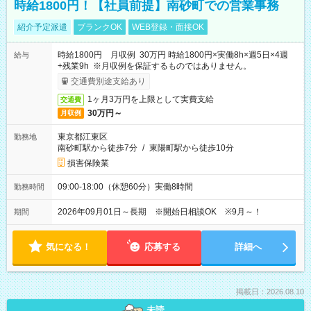
時給1800円！【社員前提】南砂町での営業事務
紹介予定派遣
ブランクOK
WEB登録・面接OK
時給1800円 月収例 30万円 時給1800円×実働8h×週5日×4週
給与
+残業9h ※月収例を保証するものではありません。
交通費別途支給あり
1ヶ月3万円を上限として実費支給
交通費
30万円～
月収例
東京都江東区
勤務地
南砂町駅から徒歩7分
/
東陽町駅から徒歩10分
損害保険業
09:00-18:00（休憩60分）実働8時間
勤務時間
2026年09月01日～長期 ※開始日相談OK ※9月～！
期間
気になる！
応募する
詳細へ
掲載日：2026.08.10
未読