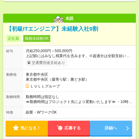
別途支給いたします ※研修期間中（最大12ヶ月間）も、試用期
間中と同一の給与となります。
未読
【初級ITエンジニア】未経験入社9割
正社員
職種未経験OK
月給250,000円～500,000円
給与
上記額にはみなし残業代を含みます。※超過分は全額支給いたし
ます。 みなし残業代 21,675円／月 みなし残業時間 12時間／月 -
交通費別途支給あり
------------------------------------------------------- ≪経験者の方は以下と
なります≫ --------------------------------------------------------- ◎月給35
東京都中央区
勤務地
万円～＋業績賞与＋交通費＋各種手当 ※固定残業代（30時間/6
東京都中央区（最寄り駅：勝どき駅）
万6，610円分）を含む。超過分は追加支給いたします 能力やス
キルを考慮し初任給を決定。経験者の方は前給考慮も可能で
ＬＵＬＬグループ
す！ ◎昇給年1回（研修終了後） ◎賞与年2回（2月・8月）＋業
績賞与あり ◤スキルアップも、収入アップも。◢ 入社後の成長
勤務時間は指定なし
勤務時間
や頑張りは、しっかり給与で還元しています。 実際にほぼ全員
≪勤務時間はプロジェクト先により変動いたします≫ ・10時00
が入社1年以内に昇給を実現。 なかには転職後に年収250万円以
分～19時00分（休憩1時間） ・9時00分～18時00分（休憩1時
上アップした社員も。 エンジニアへの還元率は業界高水準の
間） ＼平日夜も、ちゃんと「自分時間」がつくれます／ 残業は
副業・WワークOK
特徴
87％。 スキルを磨いた分だけ、収入アップも目指せる環境で
月平均10時間程度。 仕事終わりに資格の勉強やゲーム、推し活
す！ 【試用期間】試用期間あり 試用期間の長さ：6ヶ月 ※ 雇用
やサウナなど、 趣味の時間を楽しむ社員も多くいます◎
形態と給与に、本採用時と異なる部分があります。 雇用形態：
気になる！
応募する
詳細へ
中途採用（契約社員） 給与：月給 230,000円以上 上記額にはみ
なし残業代を含みます。※超過分は全額支給いたします。 みな