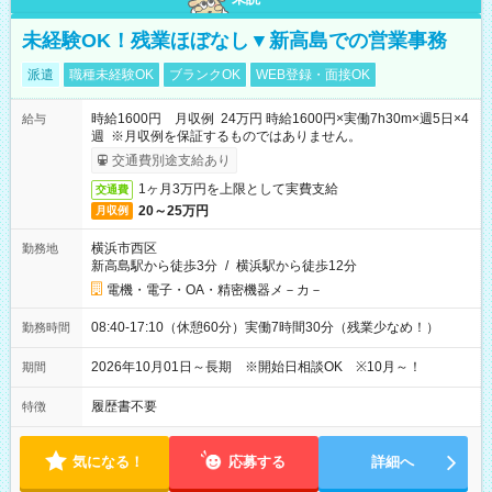
未経験OK！残業ほぼなし▼新高島での営業事務
派遣
職種未経験OK
ブランクOK
WEB登録・面接OK
時給1600円 月収例 24万円 時給1600円×実働7h30m×週5日×4
給与
週 ※月収例を保証するものではありません。
交通費別途支給あり
1ヶ月3万円を上限として実費支給
交通費
20～25万円
月収例
横浜市西区
勤務地
新高島駅から徒歩3分
/
横浜駅から徒歩12分
電機・電子・OA・精密機器メ－カ－
08:40-17:10（休憩60分）実働7時間30分（残業少なめ！）
勤務時間
2026年10月01日～長期 ※開始日相談OK ※10月～！
期間
履歴書不要
特徴
気になる！
応募する
詳細へ