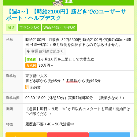
未読
【週4～】【時給2100円】勝どきでのユーザーサ
ポート・ヘルプデスク
派遣
ブランクOK
WEB登録・面接OK
時給2100円 月収例 32万5500円 時給2100円×実働7h30m×週5
給与
日×4週+残業5h ※月収例を保証するものではありません。
交通費別途支給あり
1ヶ月3万円を上限として実費支給
交通費
30万円～
月収例
東京都中央区
勤務地
勝どき駅から徒歩8分
/
月島駅
から徒歩13分
金融業
09:30-18:00（休憩60分）実働7時間30分 （残業少なめ！）
勤務時間
【急募】即日～長期 ※1か月以内のスタートも可能！開始日は
期間
ご相談ください
履歴書不要
/
40～50代活躍中
特徴