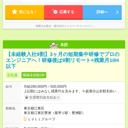
気になる！
応募する
詳細へ
掲載元企業名
株式会社ユニコーンテクノロジー
未読
【未経験入社9割】3ヶ月の短期集中研修でプロの
エンジニアへ！研修後は9割リモート×残業月10H
以下
正社員
職種未経験OK
月給280,000円～500,000円
給与
上記額にはみなし残業代を含みます。※超過分は全額支給いたし
ます。 みなし残業代 15,715円／月 みなし残業時間 7.5時間／月
交通費別途支給あり
※経験・能力をお持ちの方は、スキルに応じて優遇いたします。
【試用期間】試用期間あり 試用期間の長さ：3ヶ月 ※ 雇用形態
東京都江東区
勤務地
と給与に、本採用時と異なる部分があります。 雇用形態：中途
東京都江東区豊洲（最寄り駅：豊洲駅）
採用（契約社員） 給与：本採用時と同じです。 昇給年1回（研
修終了後） 賞与年2回（2月・8月）＋業績賞与あり ◤スキルア
ＬＵＬＬグループ
ップも、収入アップも。◢ 入社後の成長や頑張りは、しっかり
給与で還元しています。 実際にほぼ全員が入社1年以内に昇給を