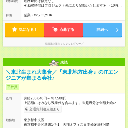
勤務時間は指定なし
勤務時間
実現。 なかには転職後に年収250万円以上アップした社員も。
≪勤務時間はプロジェクト先により変動いたします≫ ・10時00
エンジニアへの還元率は業界高水準の87％。 スキルを磨いた分
分～19時00分（休憩1時間） ・9時00分～18時00分（休憩1時
だけ、収入アップも目指せる環境です！
間） ＼平日夜も、ちゃんと「自分時間」がつくれます／ 残業は
副業・WワークOK
特徴
月平均10時間程度。 仕事終わりに資格の勉強やゲーム、推し活
やサウナなど、 趣味の時間を楽しむ社員も多くいます◎
気になる！
応募する
詳細へ
掲載元企業名
ＬＵＬＬグループ
未読
＼東北生まれ大集合／『東北地方出身』のITエン
ジニアが集まる会社♪
正社員
月給230,040円～787,500円
給与
上記額にはみなし残業代を含みます。※超過分は全額支給いたし
ます。 みなし残業代 33,870円 ～ 187,500円／月 みなし残業時
交通費別途支給あり
間 22.1時間 ～ 40時間／月 【試用期間】試用期間なし
東京都中央区
勤務地
東京都中央区新川1-7-1 天翔オフィス日本橋茅場町4階