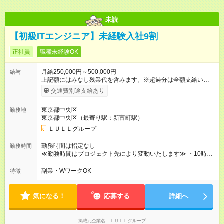
未読
【初級ITエンジニア】未経験入社9割
正社員
職種未経験OK
月給250,000円～500,000円
給与
上記額にはみなし残業代を含みます。※超過分は全額支給いたし
ます。 みなし残業代 21,675円／月 みなし残業時間 12時間／月 -
交通費別途支給あり
------------------------------------------------------- ≪経験者の方は以下と
なります≫ --------------------------------------------------------- ◎月給35
東京都中央区
勤務地
万円～＋業績賞与＋交通費＋各種手当 ※固定残業代（30時間/6
東京都中央区（最寄り駅：新富町駅）
万6，610円分）を含む。超過分は追加支給いたします 能力やス
キルを考慮し初任給を決定。経験者の方は前給考慮も可能で
ＬＵＬＬグループ
す！ ◎昇給年1回（研修終了後） ◎賞与年2回（2月・8月）＋業
績賞与あり ◤スキルアップも、収入アップも。◢ 入社後の成長
勤務時間は指定なし
勤務時間
や頑張りは、しっかり給与で還元しています。 実際にほぼ全員
≪勤務時間はプロジェクト先により変動いたします≫ ・10時00
が入社1年以内に昇給を実現。 なかには転職後に年収250万円以
分～19時00分（休憩1時間） ・9時00分～18時00分（休憩1時
上アップした社員も。 エンジニアへの還元率は業界高水準の
間） ＼平日夜も、ちゃんと「自分時間」がつくれます／ 残業は
副業・WワークOK
特徴
87％。 スキルを磨いた分だけ、収入アップも目指せる環境で
月平均10時間程度。 仕事終わりに資格の勉強やゲーム、推し活
す！ 【試用期間】試用期間あり 試用期間の長さ：6ヶ月 ※ 雇用
やサウナなど、 趣味の時間を楽しむ社員も多くいます◎
形態と給与に、本採用時と異なる部分があります。 雇用形態：
気になる！
応募する
詳細へ
中途採用（契約社員） 給与：月給 230,000円以上 上記額にはみ
なし残業代を含みます。※超過分は全額支給いたします。 みな
し残業代 21,329円／月 みなし残業時間 13時間／月 ※交通費は
掲載元企業名
ＬＵＬＬグループ