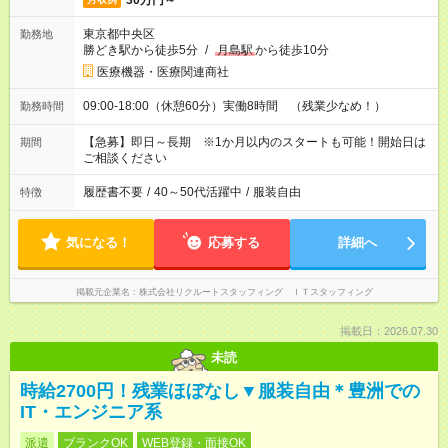
30万円～
東京都中央区
勤務地
勝どき駅から徒歩5分
/
月島駅
から徒歩10分
医療機器・医療関連商社
09:00-18:00（休憩60分）実働8時間 （残業少なめ！）
勤務時間
【急募】即日～長期 ※1か月以内のスタートも可能！開始日は
期間
ご相談ください
履歴書不要
/
40～50代活躍中
/
服装自由
特徴
気になる！
応募する
詳細へ
掲載元企業名
株式会社リクルートスタッフィング ＩＴスタッフィング
掲載日：2026.07.30
未読
時給2700円！残業ほぼなし▼服装自由＊豊洲での
IT・エンジニア系
派遣
ブランクOK
WEB登録・面接OK