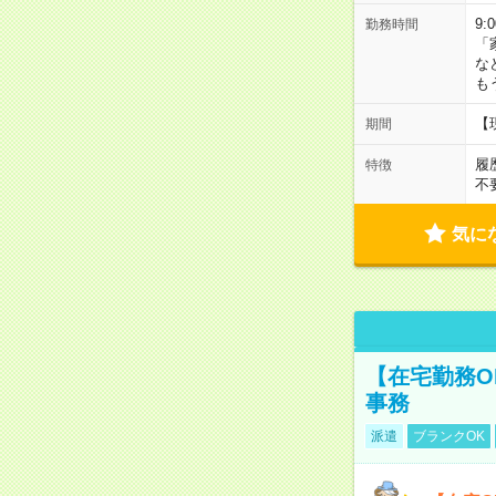
9:
勤務時間
「
な
も
【
期間
履
特徴
不
気に
【在宅勤務O
事務
派遣
ブランクOK