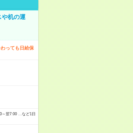
スや机の運
終わっても日給保
2：00～翌7:00 …など1日