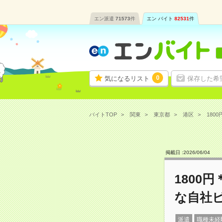
エン派遣
71573
件
エン バイト
82531
件
0
気になるリスト
保存した希
バイトTOP
関東
東京都
港区
180
掲載日 :
2026
/
06
/
04
1800
な自社
派遣
職種未経