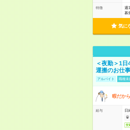
週
特徴
募
気に
＜夜勤＞1日
運搬のお仕
アルバイト
職種未
暇だか
日
給与
交