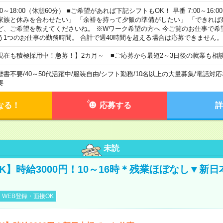
00～18:00（休憩60分） ■ご希望があれば下記シフトもOK！ 早番 7:00～16:00 遅
家族と休みを合わせたい」 「余裕を持って夕飯の準備がしたい」 「できれば
ど、ご希望を教えてくださいね。 ※Wワーク希望の方へ 今ご覧のお仕事で希
う1つのお仕事の勤務時間。 合計で週40時間を超える場合は応募できません。
現在も積極採用中！急募！】2カ月～ ■ご応募から最短2～3日後の就業も相
歴書不要
/
40～50代活躍中
/
服装自由
/
シフト勤務
/
10名以上の大量募集
/
電話対応
要
なる！
応募する
詳
未読
K】時給3000円！10～16時＊残業ほぼなし▼新
WEB登録・面接OK