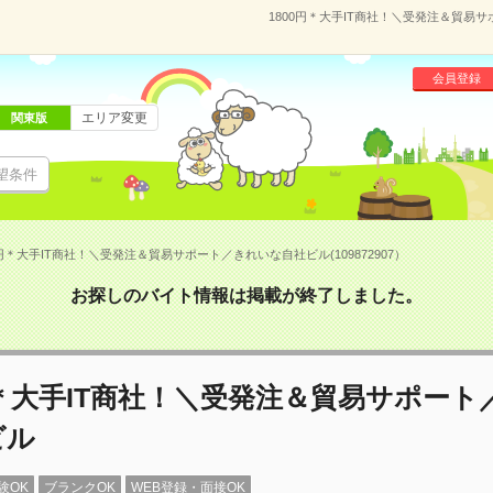
1800円＊大手IT商社！＼受発注＆貿易サ
会員登録
エリア変更
関東版
望条件
0円＊大手IT商社！＼受発注＆貿易サポート／きれいな自社ビル(109872907）
お探しのバイト情報は掲載が終了しました。
円＊大手IT商社！＼受発注＆貿易サポート
ビル
験OK
ブランクOK
WEB登録・面接OK