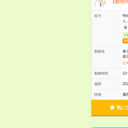
【在宅O
時
給与
ん
交
月
東
勤務地
新
1
勤務時間
2
期間
履
特徴
気に