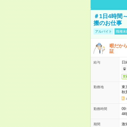
＃1日4時間
搬のお仕事
アルバイト
職種未
暇だか
証
日
給与
交
東
勤務地
秋
09
勤務時間
4
激
期間