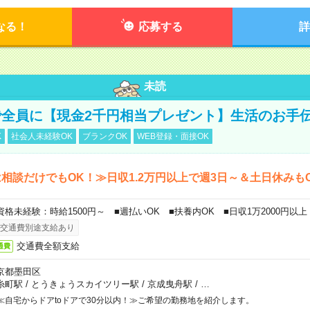
なる！
応募する
詳
未読
全員に【現金2千円相当プレゼント】生活のお手
K
社会人未経験OK
ブランクOK
WEB登録・面接OK
相談だけでもOK！≫日収1.2万円以上で週3日～＆土日休みも
資格未経験：時給1500円～ ■週払いOK ■扶養内OK ■日収1万2000円以上
交通費別途支給あり
交通費全額支給
通費
京都墨田区
糸町駅
/
とうきょうスカイツリー駅
/
京成曳舟駅
/
…
≪自宅からドアtoドアで30分以内！≫ご希望の勤務地を紹介します。