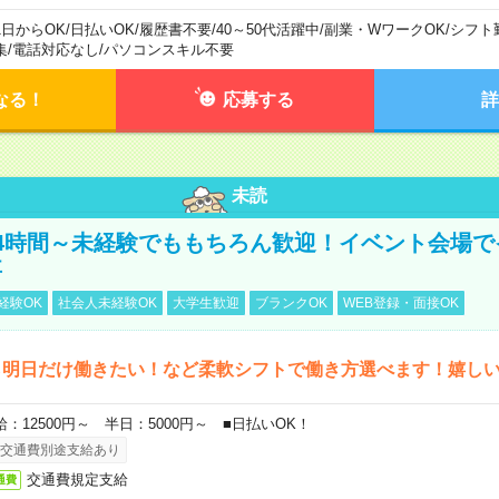
1日からOK
/
日払いOK
/
履歴書不要
/
40～50代活躍中
/
副業・WワークOK
/
シフト
集
/
電話対応なし
/
パソコンスキル不要
なる！
応募する
詳
未読
4時間～未経験でももちろん歓迎！イベント会場で
事
経験OK
社会人未経験OK
大学生歓迎
ブランクOK
WEB登録・面接OK
ら明日だけ働きたい！など柔軟シフトで働き方選べます！嬉し
給：12500円～ 半日：5000円～ ■日払いOK！
交通費別途支給あり
交通費規定支給
通費