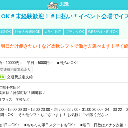
未読
～OK＃未経験歓迎！＃日払い＊イベント会場でイ
経験OK
社会人未経験OK
大学生歓迎
ブランクOK
WEB登録・面接OK
ら明日だけ働きたい！など柔軟シフトで働き方選べます！早く
給：10000円～ 半日：5000円～ ■日払いOK！
交通費別途支給あり
交通費規定支給
通費
京都千代田区
葉原駅
/
神保町駅
/
麹町駅
/
…
オフィス・学校など
:00～18:00 09:00～13:00 20:00～24：00 22：00～31:00 20:00～24：00 2
時間～OK！ その他シフトもございます！ お気軽にご相談ください！
短1日～OK！ ■もちろん即日スタートもOK！ ■曜日・日数はアナタ次第！