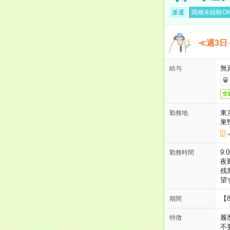
派遣
職種未経験O
≪週3日
無
給与
交
東
勤務地
巣
9:
勤務時間
夜
残
望
【
期間
履
特徴
不