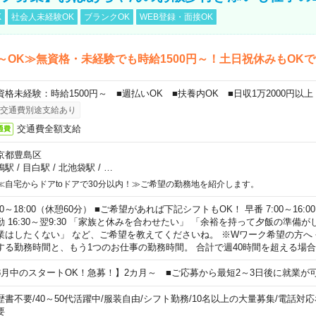
K
社会人未経験OK
ブランクOK
WEB登録・面接OK
～OK≫無資格・未経験でも時給1500円～！土日祝休みもOK
資格未経験：時給1500円～ ■週払いOK ■扶養内OK ■日収1万2000円以上
交通費別途支給あり
交通費全額支給
通費
京都豊島区
鴨駅
/
目白駅
/
北池袋駅
/
…
≪自宅からドアtoドアで30分以内！≫ご希望の勤務地を紹介します。
00～18:00（休憩60分） ■ご希望があれば下記シフトもOK！ 早番 7:00～16:00 遅
勤 16:30～翌9:30 「家族と休みを合わせたい」 「余裕を持って夕飯の準備
業はしたくない」 など、ご希望を教えてくださいね。 ※Wワーク希望の方へ
する勤務時間と、もう1つのお仕事の勤務時間。 合計で週40時間を超える場
8月中のスタートOK！急募！】2カ月～ ■ご応募から最短2～3日後に就業が
歴書不要
/
40～50代活躍中
/
服装自由
/
シフト勤務
/
10名以上の大量募集
/
電話対応
要