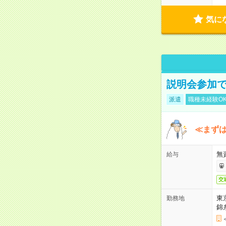
気に
説明会参加で
派遣
職種未経験O
≪まずは
無
給与
交
東
勤務地
錦