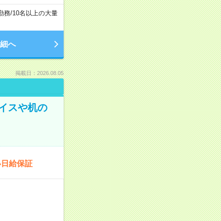
勤務
/
10名以上の大量
細へ
掲載日：2026.08.05
イスや机の
い日給保証