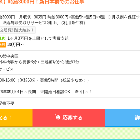
K】時給3000円！新日本橋でのお仕事
給3000円 月収例 30万円 時給3000円×実働5h×週5日×4週 ※月収例を保
。※給与即受取りサービス利用可（利用条件有）
交通費別途支給あり
1ヶ月3万円を上限として実費支給
通費
30万円～
収例
京都中央区
日本橋駅から徒歩3分
/
三越前駅から徒歩1分
サ－ビス
0:00-16:00（休憩60分）実働5時間（残業少なめ！）
026年09月01日～長期 ※開始日相談OK ※9月～！
歴書不要
なる！
応募する
詳