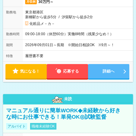
30万円～
月収例
東京都港区
勤務地
新橋駅から徒歩5分
/
汐留駅から徒歩2分
化粧品メ－カ－
09:00-18:00（休憩60分）実働8時間（残業少なめ！）
勤務時間
2026年09月01日～長期 ※開始日相談OK ※9月～！
期間
履歴書不要
特徴
気になる！
応募する
詳細へ
未読
マニュアル通りに簡単WORK◆未経験から好き
な時にお仕事できる！単発OK◎試験監督
アルバイト
職種未経験OK