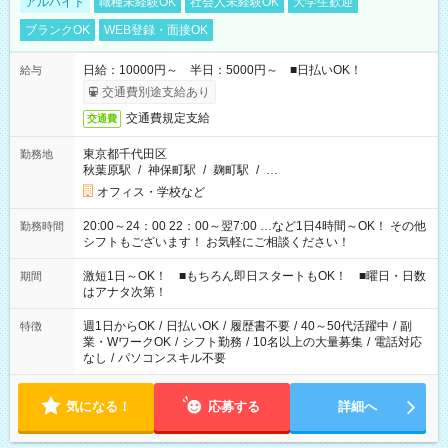
アルバイト
職種未経験OK
社会人未経験OK
大学生歓迎
ブランクOK
WEB登録・面接OK
日給：10000円～ 半日：5000円～ ■日払いOK！
給与
交通費別途支給あり
交通費規定支給
交通費
東京都千代田区
勤務地
秋葉原駅
/
神保町駅
/
麹町駅
/
…
オフィス・学校など
20:00～24：00 22：00～翌7:00 …など1日4時間～OK！ その他
勤務時間
シフトもございます！ お気軽にご相談ください！
激短1日～OK！ ■もちろん即日スタートもOK！ ■曜日・日数
期間
はアナタ次第！
週1日からOK
/
日払いOK
/
履歴書不要
/
40～50代活躍中
/
副
特徴
業・WワークOK
/
シフト勤務
/
10名以上の大量募集
/
電話対応
なし
/
パソコンスキル不要
気になる！
応募する
詳細へ