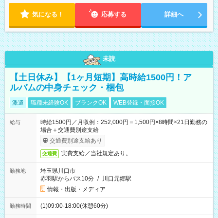
気になる！
応募する
詳細へ
未読
【土日休み】【1ヶ月短期】高時給1500円！ア
ルバムの中身チェック・梱包
派遣
職種未経験OK
ブランクOK
WEB登録・面接OK
時給1500円／月収例：252,000円＝1,500円×8時間×21日勤務の
給与
場合＋交通費別途支給
交通費別途支給あり
実費支給／当社規定あり。
交通費
埼玉県川口市
勤務地
赤羽駅からバス10分
/
川口元郷駅
情報・出版・メディア
(1)09:00-18:00(休憩60分)
勤務時間