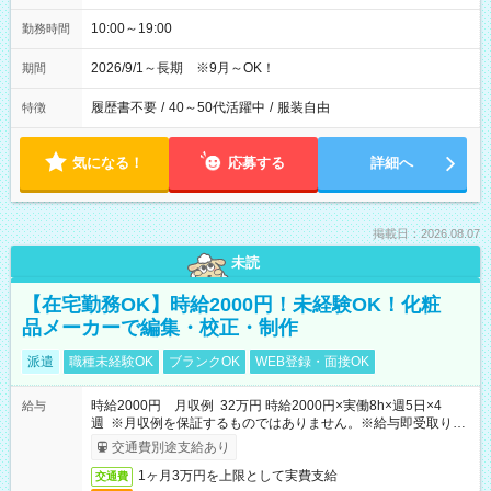
10:00～19:00
勤務時間
2026/9/1～長期 ※9月～OK！
期間
履歴書不要
/
40～50代活躍中
/
服装自由
特徴
気になる！
応募する
詳細へ
掲載日：2026.08.07
未読
【在宅勤務OK】時給2000円！未経験OK！化粧
品メーカーで編集・校正・制作
派遣
職種未経験OK
ブランクOK
WEB登録・面接OK
時給2000円 月収例 32万円 時給2000円×実働8h×週5日×4
給与
週 ※月収例を保証するものではありません。※給与即受取りサ
ービス利用可（利用条件有）
交通費別途支給あり
1ヶ月3万円を上限として実費支給
交通費