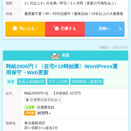
1ヶ月以上3ヶ月未満／即日～1ヵ月間（更新の可能性あり）
期間
履歴書不要
/
40～50代活躍中
/
服装自由
/
10名以上の大量募集
特徴
気になる！
応募する
詳細へ
掲載日：2026.08.07
未読
時給2000円！〈在宅×10時始業〉WordPress運
用保守・Web更新
派遣
社会人未経験OK
ブランクOK
WEB登録・面接OK
時給2000円+交 【月収例】32万円
給与
交通費別途支給あり
交通費支給
交通費
30万円～
月収例
東京都新宿区
勤務地
四ツ谷駅から徒歩1分