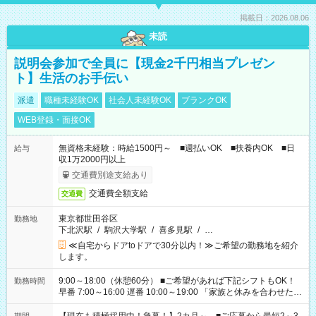
掲載日：2026.08.06
未読
説明会参加で全員に【現金2千円相当プレゼン
ト】生活のお手伝い
派遣
職種未経験OK
社会人未経験OK
ブランクOK
WEB登録・面接OK
無資格未経験：時給1500円～ ■週払いOK ■扶養内OK ■日
給与
収1万2000円以上
交通費別途支給あり
交通費全額支給
交通費
東京都世田谷区
勤務地
下北沢駅
/
駒沢大学駅
/
喜多見駅
/
…
≪自宅からドアtoドアで30分以内！≫ご希望の勤務地を紹介
します。
9:00～18:00（休憩60分） ■ご希望があれば下記シフトもOK！
勤務時間
早番 7:00～16:00 遅番 10:00～19:00 「家族と休みを合わせた
い」 「余裕を持って夕飯の準備がしたい」 「できれば残業はし
たくない」 など、ご希望を教えてくださいね。 ※Wワーク希望