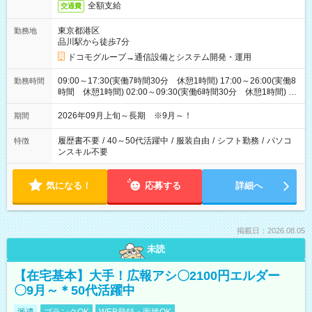
全額支給
交通費
東京都港区
勤務地
品川駅から徒歩7分
ドコモグループ→通信設備とシステム開発・運用
09:00～17:30(実働7時間30分 休憩1時間) 17:00～26:00(実働8
勤務時間
時間 休憩1時間) 02:00～09:30(実働6時間30分 休憩1時間) ※
日勤は就業時間1/夜勤は就業時間2.3を連続で行って頂きます
2026年09月上旬～長期 ※9月～！
期間
履歴書不要
/
40～50代活躍中
/
服装自由
/
シフト勤務
/
パソコ
特徴
ンスキル不要
気になる！
応募する
詳細へ
掲載日：2026.08.05
未読
【在宅基本】大手！広報アシ〇2100円エルダー
〇9月～＊50代活躍中