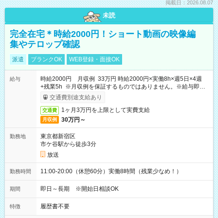
掲載日：2026.08.07
未読
完全在宅＊時給2000円！ショート動画の映像編
集やテロップ確認
派遣
ブランクOK
WEB登録・面接OK
時給2000円 月収例 33万円 時給2000円×実働8h×週5日×4週
給与
+残業5h ※月収例を保証するものではありません。※給与即受
取りサービス利用可（利用条件有）
交通費別途支給あり
1ヶ月3万円を上限として実費支給
交通費
30万円～
月収例
東京都新宿区
勤務地
市ケ谷駅から徒歩3分
放送
11:00-20:00（休憩60分）実働8時間（残業少なめ！）
勤務時間
即日～長期 ※開始日相談OK
期間
履歴書不要
特徴