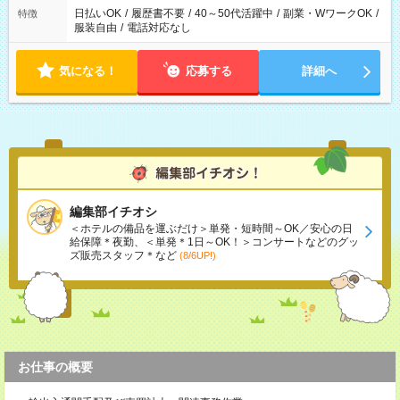
日払いOK
/
履歴書不要
/
40～50代活躍中
/
副業・WワークOK
/
特徴
服装自由
/
電話対応なし
気になる！
応募する
詳細へ
編集部イチオシ
＜ホテルの備品を運ぶだけ＞単発・短時間～OK／安心の日
給保障＊夜勤、＜単発＊1日～OK！＞コンサートなどのグッ
ズ販売スタッフ＊など
(8/6UP!)
お仕事の概要