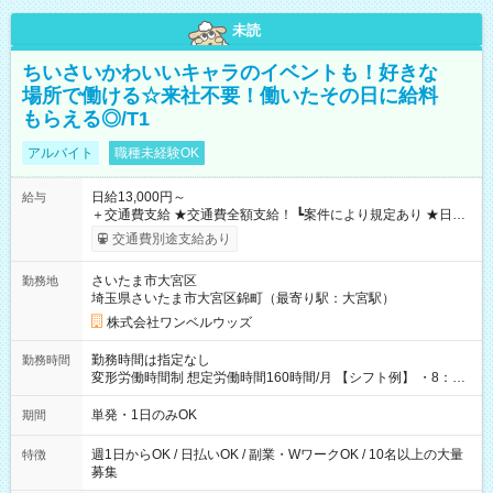
未読
ちいさいかわいいキャラのイベントも！好きな
場所で働ける☆来社不要！働いたその日に給料
もらえる◎/T1
アルバイト
職種未経験OK
日給13,000円～
給与
＋交通費支給 ★交通費全額支給！ ┗案件により規定あり ★日払
いOK！（規定あり） ┗働いたその日に現金GET♪ お仕事後はコ
交通費別途支給あり
ンビニATMから 日払い分を引き落とせます！ 【試用期間】試
用期間なし
さいたま市大宮区
勤務地
埼玉県さいたま市大宮区錦町（最寄り駅：大宮駅）
株式会社ワンベルウッズ
勤務時間は指定なし
勤務時間
変形労働時間制 想定労働時間160時間/月 【シフト例】 ・8：00
～21：00
単発・1日のみOK
期間
週1日からOK / 日払いOK / 副業・WワークOK / 10名以上の大量
特徴
募集