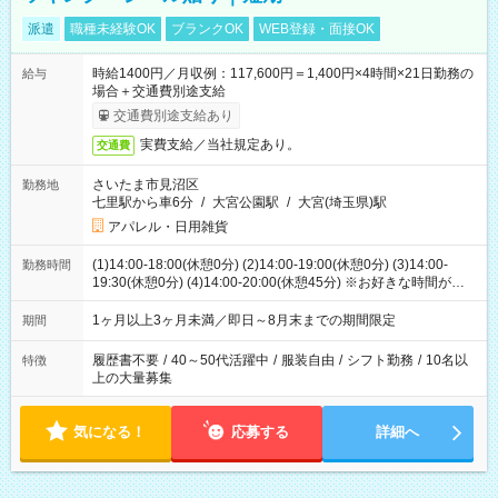
派遣
職種未経験OK
ブランクOK
WEB登録・面接OK
時給1400円／月収例：117,600円＝1,400円×4時間×21日勤務の
給与
場合＋交通費別途支給
交通費別途支給あり
実費支給／当社規定あり。
交通費
さいたま市見沼区
勤務地
七里駅から車6分
/
大宮公園駅
/
大宮(埼玉県)駅
アパレル・日用雑貨
(1)14:00-18:00(休憩0分) (2)14:00-19:00(休憩0分) (3)14:00-
勤務時間
19:30(休憩0分) (4)14:00-20:00(休憩45分) ※お好きな時間が選べ
ます
1ヶ月以上3ヶ月未満／即日～8月末までの期間限定
期間
履歴書不要
/
40～50代活躍中
/
服装自由
/
シフト勤務
/
10名以
特徴
上の大量募集
気になる！
応募する
詳細へ