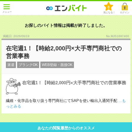
0
メニュー
気になる！
ログイン
お探しのバイト情報は掲載が終了しました。
掲載日 :2026
/
06
/
19
No.MJS1697400
在宅週1！【時給2,000円×大手専門商社での
営業事務
派遣
ブランクOK
WEB登録・面接OK
在宅週1！【時給2,000円×大手専門商社での営業事務
繊維・化学品を取り扱う専門商社にてSAPを使い輸出入通関手配
...も
っとみる
あなたの閲覧履歴からのオススメ