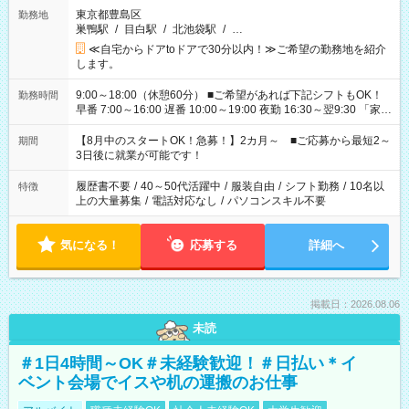
東京都豊島区
勤務地
巣鴨駅
/
目白駅
/
北池袋駅
/
…
≪自宅からドアtoドアで30分以内！≫ご希望の勤務地を紹介
します。
9:00～18:00（休憩60分） ■ご希望があれば下記シフトもOK！
勤務時間
早番 7:00～16:00 遅番 10:00～19:00 夜勤 16:30～翌9:30 「家族
と休みを合わせたい」 「余裕を持って夕飯の準備がしたい」
「できれば残業はしたくない」 など、ご希望を教えてください
【8月中のスタートOK！急募！】2カ月～ ■ご応募から最短2～
期間
ね。 ※Wワーク希望の方へ 今ご覧のお仕事で希望する勤務時間
3日後に就業が可能です！
と、もう1つのお仕事の勤務時間。 合計で週40時間を超える場
合は応募できません。
履歴書不要
/
40～50代活躍中
/
服装自由
/
シフト勤務
/
10名以
特徴
上の大量募集
/
電話対応なし
/
パソコンスキル不要
気になる！
応募する
詳細へ
掲載日：2026.08.06
未読
＃1日4時間～OK＃未経験歓迎！＃日払い＊イ
ベント会場でイスや机の運搬のお仕事