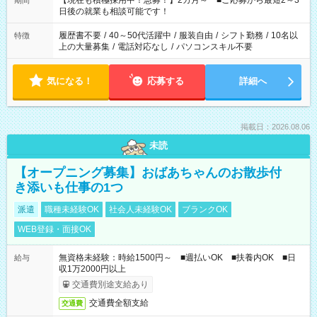
【現在も積極採用中！急募！】2カ月～ ■ご応募から最短2～3
期間
の方へ 今ご覧のお仕事で希望する勤務時間と、もう1つのお仕事
日後の就業も相談可能です！
の勤務時間。 合計で週40時間を超える場合は応募できません。
履歴書不要
/
40～50代活躍中
/
服装自由
/
シフト勤務
/
10名以
特徴
上の大量募集
/
電話対応なし
/
パソコンスキル不要
気になる！
応募する
詳細へ
掲載日：2026.08.06
未読
【オープニング募集】おばあちゃんのお散歩付
き添いも仕事の1つ
派遣
職種未経験OK
社会人未経験OK
ブランクOK
WEB登録・面接OK
無資格未経験：時給1500円～ ■週払いOK ■扶養内OK ■日
給与
収1万2000円以上
交通費別途支給あり
交通費全額支給
交通費