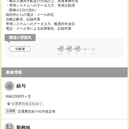
・輸出入通関手配及び売買計上、関連事務作業
・専用システムへのデータ入力、受発注処理
〈業務の1日の流れ〉
国内外からの電話・メール対応
台帳記帳等、記録作業
専用システムへのデータ入力、帳票対外送信
電話・メール等による結果報告、記録作業
職場の雰囲気
年齢層
20代
30
40
50
60
募集情報
給与
時給2000円＋交
交通費別途支給あり
交通費支給※社内規定有
交通費
勤務地