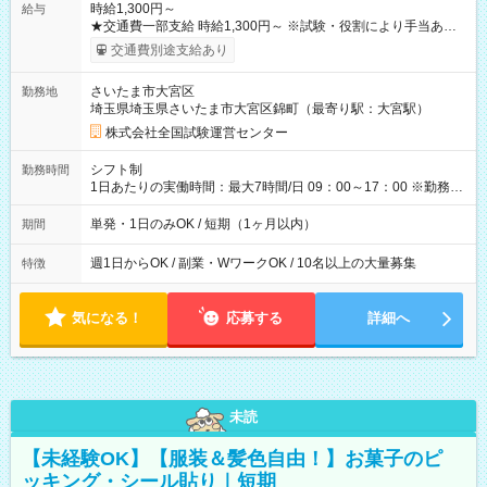
時給1,300円～
給与
★交通費一部支給 時給1,300円～ ※試験・役割により手当あり
※勤務回数により昇給あり 【即給（前払い）オプションあ
交通費別途支給あり
り！】 希望される場合、勤務から1週間ほどで給与の一部を受け
取れます。 ※手数料418円がかかります。 【過去試験日の収入
さいたま市大宮区
勤務地
例】 ・河合塾模擬試験 8:30～17:30（休憩1時間） 時給1,300円
埼玉県埼玉県さいたま市大宮区錦町（最寄り駅：大宮駅）
×8時間＝日収10,400円＋交通費 ※当日の役割により時給＋100
円の場合あり ・国家試験 7:00～13:30（休憩なし） 時給1,300
株式会社全国試験運営センター
円（役割手当＋100円）×6時間＝日収8,400円＋交通費 【試用期
間】試用期間なし
シフト制
勤務時間
1日あたりの実働時間：最大7時間/日 09：00～17：00 ※勤務時
間は 試験により異なります。
単発・1日のみOK / 短期（1ヶ月以内）
期間
週1日からOK / 副業・WワークOK / 10名以上の大量募集
特徴
気になる！
応募する
詳細へ
未読
【未経験OK】【服装＆髪色自由！】お菓子のピ
ッキング・シール貼り｜短期