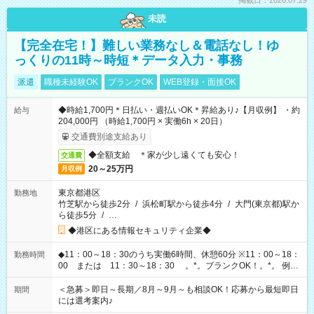
掲載日：2026.07.29
未読
【完全在宅！】難しい業務なし＆電話なし！ゆ
っくりの11時～時短＊データ入力・事務
派遣
職種未経験OK
ブランクOK
WEB登録・面接OK
◆時給1,700円＊日払い・週払いOK＊昇給あり♪【月収例】 ・約
給与
204,000円 （時給1,700円 × 実働6h × 20日）
交通費別途支給あり
◆全額支給 ＊家が少し遠くても安心！
交通費
20～25万円
月収例
東京都港区
勤務地
竹芝駅から徒歩2分
/
浜松町駅から徒歩4分
/
大門(東京都)駅か
ら徒歩5分
/
…
◆港区にある情報セキュリティ企業◆
◆11：00～18：30のうち実働6時間、休憩60分 ※11：00～18：
勤務時間
00 または 11：30～18：30 。*。ブランクOK！。*。 例え
ば前職が、 在宅/財団法人/事務/コールセンター/受付/販売/カフェ
スタッフ スイーツ販売/ホテルフロント/化粧品販売/など 様々な
＜急募＞即日～長期／8月～9月～も相談OK！応募から最短即日
期間
業界から入社して活躍されています♪
には選考案内♪