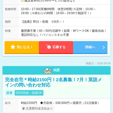
建設業界向けのAIサービスの提供など
10:00～17:00(実働6時間 休憩1時間) ※定時：10:00～
勤務時間
19:00（※終わりの時間：16:00～19:00で相談可！）
【急募】即日～長期 ※8月～！
期間
履歴書不要
/
40～50代活躍中
/
副業・WワークOK
/
服装自由
/
特徴
電話対応なし
/
パソコンスキル不要
気になる！
応募する
詳細へ
掲載日：2026.08.06
未読
完全在宅＊時給2150円！2名募集！7月！英語メ
インの問い合わせ対応
派遣
WEB登録・面接OK
時給2200円 ◆月収例：338,000円＋残業代（21日換算）
給与
交通費別途支給あり