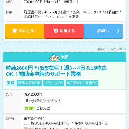
2026年09月上旬～長期 ※9月～！
期間
履歴書不要
/
40～50代活躍中
/
副業・WワークOK
/
服装自由
/
特徴
電話対応なし
/
パソコンスキル不要
気になる！
応募する
詳細へ
掲載日：2026.08.07
未読
時給2600円＊ほぼ在宅！週3～4日＆16時迄
OK！補助金申請のサポート業務
派遣
職種未経験OK
ブランクOK
WEB登録・面接OK
時給2600円
給与
交通費別途支給あり
全額支給
交通費
東京都中央区
勤務地
八丁堀(東京都)駅から徒歩2分
/
茅場町駅から徒歩6分