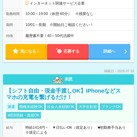
インターネット関連サービス企業
10:00～19:00（休憩:60分） ※残業なし
勤務時間
10/01～長期 ※開始日ご相談ください！
期間
履歴書不要
/
40～50代活躍中
特徴
気になる！
応募する
詳細へ
掲載日：2026.07.30
未読
【シフト自由・現金手渡しOK】iPhoneなどス
マホの充電を繋げるだけ！
派遣
職種未経験OK
社会人未経験OK
大学生歓迎
ブランクOK
WEB登録・面接OK
時給1414円～ ▼日払いOK（規定あり） ■初勤務手当あり
給与
※規定による