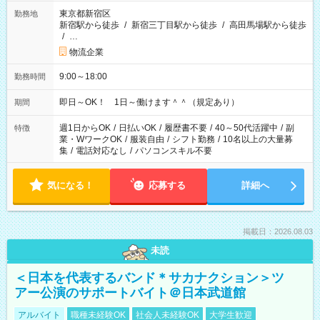
東京都新宿区
勤務地
新宿駅から徒歩
/
新宿三丁目駅から徒歩
/
高田馬場駅から徒歩
/
…
物流企業
9:00～18:00
勤務時間
即日～OK！ 1日～働けます＾＾（規定あり）
期間
週1日からOK
/
日払いOK
/
履歴書不要
/
40～50代活躍中
/
副
特徴
業・WワークOK
/
服装自由
/
シフト勤務
/
10名以上の大量募
集
/
電話対応なし
/
パソコンスキル不要
気になる！
応募する
詳細へ
掲載日：2026.08.03
未読
＜日本を代表するバンド＊サカナクション＞ツ
アー公演のサポートバイト＠日本武道館
アルバイト
職種未経験OK
社会人未経験OK
大学生歓迎