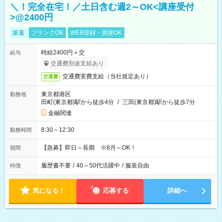
＼！完全在宅！／土日含む週2～OK<講座受付
>@2400円
派遣
ブランクOK
WEB登録・面接OK
時給2400円＋交
給与
交通費別途支給あり
交通費実費支給（当社規定あり）
交通費
東京都港区
勤務地
田町(東京都)駅から徒歩4分
/
三田(東京都)駅から徒歩7分
金融関連
8:30～12:30
勤務時間
【急募】即日～長期 ※8月～OK！
期間
履歴書不要
/
40～50代活躍中
/
服装自由
特徴
気になる！
応募する
詳細へ