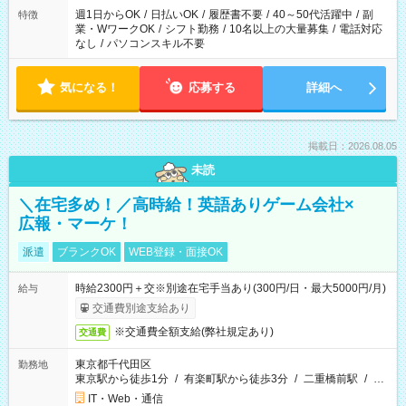
週1日からOK
/
日払いOK
/
履歴書不要
/
40～50代活躍中
/
副
特徴
業・WワークOK
/
シフト勤務
/
10名以上の大量募集
/
電話対応
なし
/
パソコンスキル不要
気になる！
応募する
詳細へ
掲載日：2026.08.05
未読
＼在宅多め！／高時給！英語ありゲーム会社×
広報・マーケ！
派遣
ブランクOK
WEB登録・面接OK
時給2300円＋交※別途在宅手当あり(300円/日・最大5000円/月)
給与
交通費別途支給あり
※交通費全額支給(弊社規定あり)
交通費
東京都千代田区
勤務地
東京駅から徒歩1分
/
有楽町駅から徒歩3分
/
二重橋前駅
/
…
IT・Web・通信