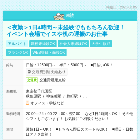
掲載日：2026.08.05
未読
＜夜勤＞1日4時間～未経験でももちろん歓迎！
イベント会場でイスや机の運搬のお仕事
アルバイト
職種未経験OK
社会人未経験OK
大学生歓迎
ブランクOK
WEB登録・面接OK
日給：12500円～ 半日：5000円～ ■日払いOK！
給与
交通費別途支給あり
交通費規定支給
交通費
東京都千代田区
勤務地
秋葉原駅
/
神保町駅
/
麹町駅
/
…
オフィス・学校など
20:00～24：00 22：00～翌7:00 …など1日4時間～OK！ その他
勤務時間
シフトもございます！ お気軽にご相談ください！
激短1日～OK！ ■もちろん即日スタートもOK！ ■曜日・日数
期間
はアナタ次第！