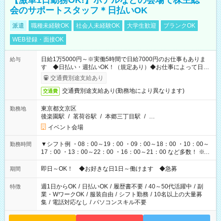
【激単1日勤務OK!】ホテルなどの会場で株主総
会のサポートスタッフ＊日払いOK
派遣
職種未経験OK
社会人未経験OK
大学生歓迎
ブランクOK
WEB登録・面接OK
日給1万5000円～※実働5時間で日給7000円のお仕事もありま
給与
す ◆日払い・週払いOK！（規定あり）◆お仕事によって日給
も異なります
交通費別途支給あり
交通費別途支給あり(勤務地により異なります)
交通費
東京都文京区
勤務地
後楽園駅
/
茗荷谷駅
/
本郷三丁目駅
/
…
イベント会場
▼シフト例 ・08：00～19：00 ・09：00～18：00 ・10：00～
勤務時間
17：00 ・13：00～22：00 ・16：00～21：00 など多数！ ※お
仕事により勤務時間が異なります
即日～OK！ ◆お好きな日1日～働けます ◆急募
期間
週1日からOK
/
日払いOK
/
履歴書不要
/
40～50代活躍中
/
副
特徴
業・WワークOK
/
服装自由
/
シフト勤務
/
10名以上の大量募
集
/
電話対応なし
/
パソコンスキル不要