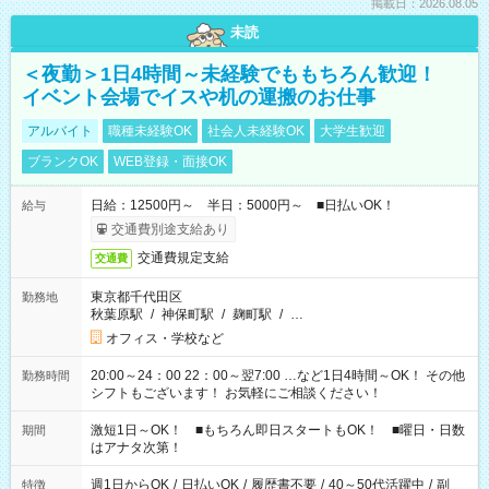
掲載日：2026.08.05
未読
＜夜勤＞1日4時間～未経験でももちろん歓迎！
イベント会場でイスや机の運搬のお仕事
アルバイト
職種未経験OK
社会人未経験OK
大学生歓迎
ブランクOK
WEB登録・面接OK
日給：12500円～ 半日：5000円～ ■日払いOK！
給与
交通費別途支給あり
交通費規定支給
交通費
東京都千代田区
勤務地
秋葉原駅
/
神保町駅
/
麹町駅
/
…
オフィス・学校など
20:00～24：00 22：00～翌7:00 …など1日4時間～OK！ その他
勤務時間
シフトもございます！ お気軽にご相談ください！
激短1日～OK！ ■もちろん即日スタートもOK！ ■曜日・日数
期間
はアナタ次第！
週1日からOK
/
日払いOK
/
履歴書不要
/
40～50代活躍中
/
副
特徴