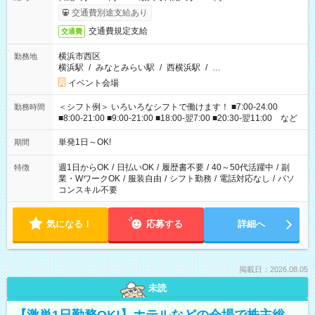
交通費別途支給あり
交通費規定支給
交通費
横浜市西区
勤務地
横浜駅
/
みなとみらい駅
/
西横浜駅
/
…
イベント会場
＜シフト例＞ いろいろなシフトで働けます！ ■7:00-24:00
勤務時間
■8:00-21:00 ■9:00-21:00 ■18:00-翌7:00 ■20:30-翌11:00 など
単発1日～OK!
期間
週1日からOK
/
日払いOK
/
履歴書不要
/
40～50代活躍中
/
副
特徴
業・WワークOK
/
服装自由
/
シフト勤務
/
電話対応なし
/
パソ
コンスキル不要
気になる！
応募する
詳細へ
掲載日：2026.08.05
未読