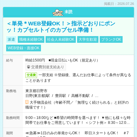
掲載日：2026.07.26
未読
＜単発＊WEB登録OK！＞指示どおりにポン
ッ！カプセルトイのカプセル準備！
派遣
職種未経験OK
社会人未経験OK
大学生歓迎
ブランクOK
WEB登録・面接OK
時給1500円 ■現金日払いもOK（規定あり）
給与
交通費別途支給あり
一部支給 ※登録後、選んだお仕事によって条件が異なる
交通費
ことがあります
東京都日野市
勤務地
日野(東京都)駅
/
豊田駅
/
高幡不動駅
/
…
大手物流会社（年齢不問／「無理なく続けられる」と好評の
職場です！）
9:00～18:00など ■希望の時間帯を選べます！ ▼他にも様々な時
勤務時間
間帯でお仕事をご用意しています！ ＜シフト例＞ 8:30～12:00
17:00～22:00 13:00～22:00 22:00～翌6:00 など
≪急募≫1日のみの単発からOK！ 即日スタートもOK！ ＃7
期間