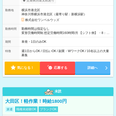
交通費別途支給あり
ンビニATMから 日払い分を引き落とせます！ 【試用期間】試
用期間なし
横浜市港北区
勤務地
神奈川県横浜市港北区（最寄り駅：新横浜駅）
株式会社ワンベルウッズ
勤務時間は指定なし
勤務時間
変形労働時間制 想定労働時間160時間/月 【シフト例】 ・8：00
～21：00
単発・1日のみOK
期間
週1日からOK / 日払いOK / 副業・WワークOK / 10名以上の大量
特徴
募集
気になる！
応募する
詳細へ
未読
大田区！軽作業！時給1800円
派遣
職種未経験OK
ブランクOK