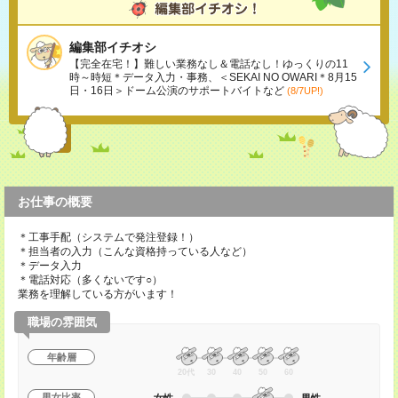
編集部イチオシ
【完全在宅！】難しい業務なし＆電話なし！ゆっくりの11
時～時短＊データ入力・事務、＜SEKAI NO OWARI＊8月15
日・16日＞ドーム公演のサポートバイトなど
(8/7UP!)
お仕事の概要
＊工事手配（システムで発注登録！）
＊担当者の入力（こんな資格持っている人など）
＊データ入力
＊電話対応（多くないです○）
業務を理解している方がいます！
職場の雰囲気
年齢層
20代
30
40
50
60
男女比率
女性
男性