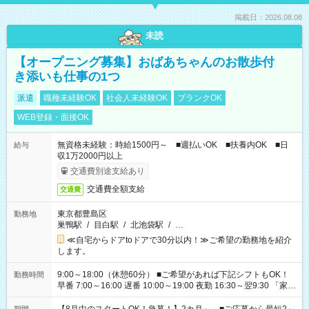
掲載日：2026.08.08
未読
【オープニング募集】おばあちゃんのお散歩付
き添いも仕事の1つ
派遣
職種未経験OK
社会人未経験OK
ブランクOK
WEB登録・面接OK
無資格未経験：時給1500円～ ■週払いOK ■扶養内OK ■日
給与
収1万2000円以上
交通費別途支給あり
交通費全額支給
交通費
東京都豊島区
勤務地
巣鴨駅
/
目白駅
/
北池袋駅
/
…
≪自宅からドアtoドアで30分以内！≫ご希望の勤務地を紹介
します。
9:00～18:00（休憩60分） ■ご希望があれば下記シフトもOK！
勤務時間
早番 7:00～16:00 遅番 10:00～19:00 夜勤 16:30～翌9:30 「家族
と休みを合わせたい」 「余裕を持って夕飯の準備がしたい」
「できれば残業はしたくない」 など、ご希望を教えてください