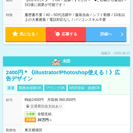
【8月中のスタートOK！急募！】2カ月～ ■ご応募から最短2～
期間
ね。 ※Wワーク希望の方へ 今ご覧のお仕事で希望する勤務時間
3日後に就業が可能です！
と、もう1つのお仕事の勤務時間。 合計で週40時間を超える場
合は応募できません。
履歴書不要
/
40～50代活躍中
/
服装自由
/
シフト勤務
/
10名以
特徴
上の大量募集
/
電話対応なし
/
パソコンスキル不要
気になる！
応募する
詳細へ
掲載日：2026.08.07
未読
2400円＊《illustrator/Photoshop使える！》広
告デザイン
派遣
職種未経験OK
ブランクOK
WEB登録・面接OK
時給2400円 月収例 360,000円
給与
交通費別途支給あり
全額支給
交通費
30万円～
月収例
東京都港区
勤務地