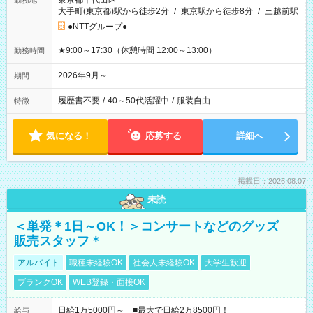
東京都千代田区
勤務地
大手町(東京都)駅から徒歩2分
/
東京駅から徒歩8分
/
三越前駅
●NTTグループ●
★9:00～17:30（休憩時間 12:00～13:00）
勤務時間
2026年9月～
期間
履歴書不要
/
40～50代活躍中
/
服装自由
特徴
気になる！
応募する
詳細へ
掲載日：2026.08.07
未読
＜単発＊1日～OK！＞コンサートなどのグッズ
販売スタッフ＊
アルバイト
職種未経験OK
社会人未経験OK
大学生歓迎
ブランクOK
WEB登録・面接OK
日給1万5000円～ ■最大で日給2万8500円！
給与