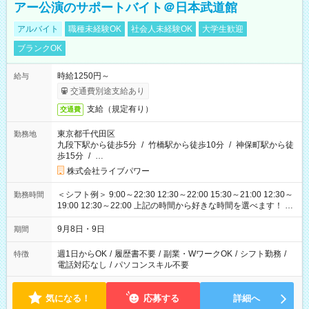
アー公演のサポートバイト＠日本武道館
アルバイト
職種未経験OK
社会人未経験OK
大学生歓迎
ブランクOK
時給1250円～
給与
交通費別途支給あり
支給（規定有り）
交通費
東京都千代田区
勤務地
九段下駅から徒歩5分
/
竹橋駅から徒歩10分
/
神保町駅から徒
歩15分
/
…
株式会社ライブパワー
＜シフト例＞ 9:00～22:30 12:30～22:00 15:30～21:00 12:30～
勤務時間
19:00 12:30～22:00 上記の時間から好きな時間を選べます！ ※
時間は変更となる可能性があります
9月8日・9日
期間
週1日からOK
/
履歴書不要
/
副業・WワークOK
/
シフト勤務
/
特徴
電話対応なし
/
パソコンスキル不要
気になる！
応募する
詳細へ