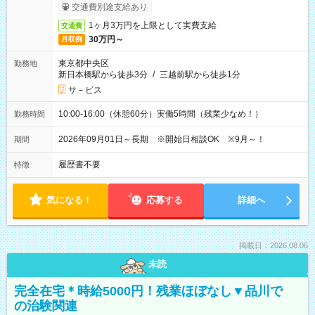
ービス利用可（利用条件有）
交通費別途支給あり
1ヶ月3万円を上限として実費支給
交通費
30万円～
月収例
東京都中央区
勤務地
新日本橋駅から徒歩3分
/
三越前駅から徒歩1分
サ－ビス
10:00-16:00（休憩60分）実働5時間（残業少なめ！）
勤務時間
2026年09月01日～長期 ※開始日相談OK ※9月～！
期間
履歴書不要
特徴
気になる！
応募する
詳細へ
掲載日：2026.08.06
未読
完全在宅＊時給5000円！残業ほぼなし▼品川で
の治験関連