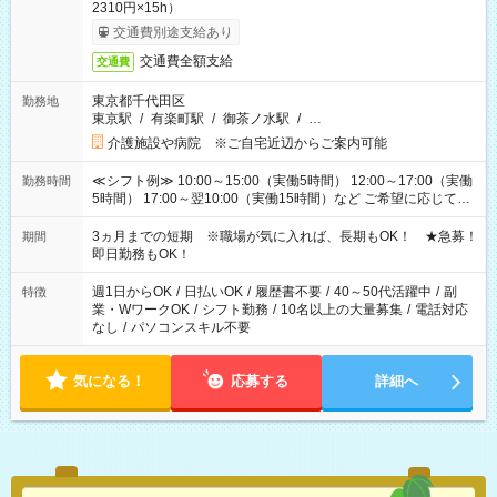
2310円×15h）
交通費別途支給あり
交通費全額支給
交通費
東京都千代田区
勤務地
東京駅
/
有楽町駅
/
御茶ノ水駅
/
…
介護施設や病院 ※ご自宅近辺からご案内可能
≪シフト例≫ 10:00～15:00（実働5時間） 12:00～17:00（実働
勤務時間
5時間） 17:00～翌10:00（実働15時間）など ご希望に応じて、
働く時間は調整できます！ お気軽に担当へ相談ください！
3ヵ月までの短期 ※職場が気に入れば、長期もOK！ ★急募！
期間
即日勤務もOK！
週1日からOK
/
日払いOK
/
履歴書不要
/
40～50代活躍中
/
副
特徴
業・WワークOK
/
シフト勤務
/
10名以上の大量募集
/
電話対応
なし
/
パソコンスキル不要
気になる！
応募する
詳細へ