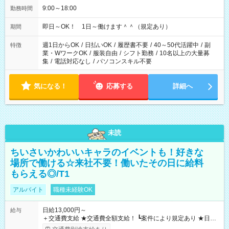
9:00～18:00
勤務時間
即日～OK！ 1日～働けます＾＾（規定あり）
期間
週1日からOK
/
日払いOK
/
履歴書不要
/
40～50代活躍中
/
副
特徴
業・WワークOK
/
服装自由
/
シフト勤務
/
10名以上の大量募
集
/
電話対応なし
/
パソコンスキル不要
気になる！
応募する
詳細へ
未読
ちいさいかわいいキャラのイベントも！好きな
場所で働ける☆来社不要！働いたその日に給料
もらえる◎/T1
アルバイト
職種未経験OK
日給13,000円～
給与
＋交通費支給 ★交通費全額支給！ ┗案件により規定あり ★日払
いOK！（規定あり） ┗働いたその日に現金GET♪ お仕事後はコ