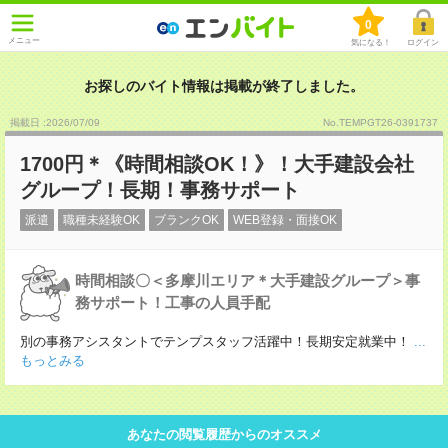
0
メニュー
気になる！
ログイン
お探しのバイト情報は掲載が終了しました。
掲載日 :2026
/
07
/
09
No.TEMPGT26-0391737
1700円＊《時間相談OK！》！大手建設会社
グループ！長期！事務サポート
派遣
職種未経験OK
ブランクOK
WEB登録・面接OK
時間相談〇＜多摩川エリア＊大手建設グループ＞事
務サポート！工事の人員手配
別の事務アシスタントでテンプスタッフ活躍中！長期安定就業中！
...
もっとみる
あなたの閲覧履歴からのオススメ