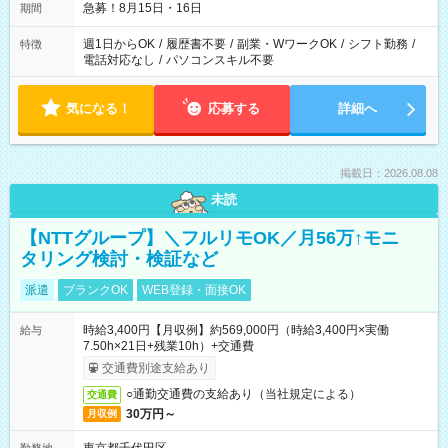
急募！8月15日・16日
期間
週1日からOK
/
履歴書不要
/
副業・WワークOK
/
シフト勤務
/
特徴
電話対応なし
/
パソコンスキル不要
気になる！
応募する
詳細へ
掲載日：2026.08.08
未読
【NTTグループ】＼フルリモOK／月56万↑モニ
タリング検討・検証など
派遣
ブランクOK
WEB登録・面接OK
時給3,400円【月収例】約569,000円（時給3,400円×実働
給与
7.50h×21日+残業10h）+交通費
交通費別途支給あり
○通勤交通費の支給あり（当社規定による）
交通費
30万円～
月収例