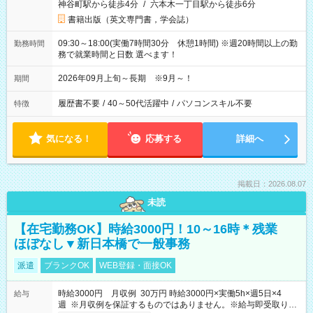
神谷町駅から徒歩4分
/
六本木一丁目駅から徒歩6分
書籍出版（英文専門書，学会誌）
09:30～18:00(実働7時間30分 休憩1時間) ※週20時間以上の勤
勤務時間
務で就業時間と日数 選べます！
2026年09月上旬～長期 ※9月～！
期間
履歴書不要
/
40～50代活躍中
/
パソコンスキル不要
特徴
気になる！
応募する
詳細へ
掲載日：2026.08.07
未読
【在宅勤務OK】時給3000円！10～16時＊残業
ほぼなし▼新日本橋で一般事務
派遣
ブランクOK
WEB登録・面接OK
時給3000円 月収例 30万円 時給3000円×実働5h×週5日×4
給与
週 ※月収例を保証するものではありません。※給与即受取りサ