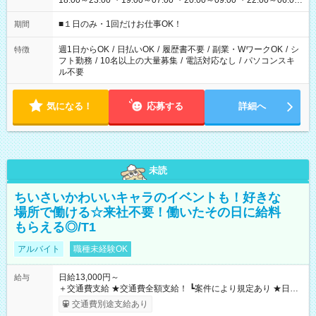
18:00～23:00 ・19:00～07:00 ・20:00～09:00 ・22:00～06:00
etc ★最短で3時間で5,120円のお仕事から 15時間で2万円近く稼
げるお仕事も！ ご希望のお時間に合わせてご紹介！ ※シフトは
■１日のみ・1回だけお仕事OK！
期間
現場によって異なります。 ※勿論、休憩時間はあるのでご安心
ください！
週1日からOK
/
日払いOK
/
履歴書不要
/
副業・WワークOK
/
シ
特徴
フト勤務
/
10名以上の大量募集
/
電話対応なし
/
パソコンスキ
ル不要
気になる！
応募する
詳細へ
未読
ちいさいかわいいキャラのイベントも！好きな
場所で働ける☆来社不要！働いたその日に給料
もらえる◎/T1
アルバイト
職種未経験OK
日給13,000円～
給与
＋交通費支給 ★交通費全額支給！ ┗案件により規定あり ★日払
いOK！（規定あり） ┗働いたその日に現金GET♪ お仕事後はコ
交通費別途支給あり
ンビニATMから 日払い分を引き落とせます！ 【試用期間】試