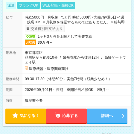
派遣
ブランクOK
WEB登録・面接OK
時給5000円 月収例 75万円 時給5000円×実働7h×週5日×4週
給与
+残業10h ※月収例を保証するものではありません。※給与即受
取りサービス利用可（利用条件有）
交通費別途支給あり
1ヶ月3万円を上限として実費支給
交通費
30万円～
月収例
東京都港区
勤務地
品川駅から徒歩10分
/
泉岳寺駅から徒歩12分
/
高輪ゲートウ
ェイ駅
医療機器・医療関連商社
09:30-17:30（休憩60分）実働7時間（残業少なめ！）
勤務時間
2026年09月01日～長期 ※開始日相談OK ※9月～！
期間
履歴書不要
特徴
気になる！
応募する
詳細へ