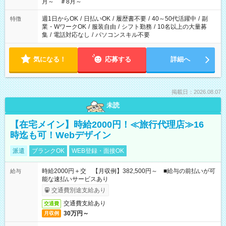
月～ ＃8月～
週1日からOK
/
日払いOK
/
履歴書不要
/
40～50代活躍中
/
副
特徴
業・WワークOK
/
服装自由
/
シフト勤務
/
10名以上の大量募
集
/
電話対応なし
/
パソコンスキル不要
気になる！
応募する
詳細へ
掲載日：2026.08.07
未読
【在宅メイン】時給2000円！≪旅行代理店≫16
時迄も可！Webデザイン
派遣
ブランクOK
WEB登録・面接OK
時給2000円＋交 【月収例】382,500円～ ■給与の前払いが可
給与
能な速払いサービスあり
交通費別途支給あり
交通費支給あり
交通費
30万円～
月収例