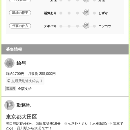
職場の様子
活気あり
しずか
仕事の仕方
テキパキ
コツコツ
募集情報
給与
時給1700円 月収例 255,000円
交通費別途支給あり
全額支給
交通費
勤務地
東京都大田区
矢口渡駅徒歩8分、蒲田駅徒歩19分 ※≪意外と近い！≫横浜駅から電車で
25分・品川駅から20分です！