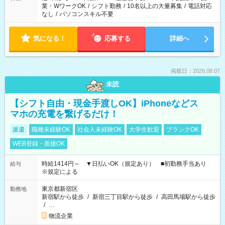
業・WワークOK
/
シフト勤務
/
10名以上の大量募集
/
電話対応
なし
/
パソコンスキル不要
気になる！
応募する
詳細へ
掲載日：2026.08.07
未読
【シフト自由・現金手渡しOK】iPhoneなどス
マホの充電を繋げるだけ！
派遣
職種未経験OK
社会人未経験OK
大学生歓迎
ブランクOK
WEB登録・面接OK
時給1414円～ ▼日払いOK（規定あり） ■初勤務手当あり
給与
※規定による
東京都新宿区
勤務地
新宿駅から徒歩
/
新宿三丁目駅から徒歩
/
高田馬場駅から徒歩
/
…
物流企業