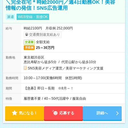
＼完全在宅＊時給2000円／週4日勤務OK！美容
情報の発信！SNS広告運用
派遣
WEB登録・面接OK
時給2100円 月収例 252,000円
給与
交通費別途支給あり
全額支給
交通費
25～30万円
月収例
東京都渋谷区
勤務地
恵比寿駅から徒歩5分
/
代官山駅から徒歩10分
SNS美容メディア運営／美容マーケティング支援
10:00～17:00(実働6時間 休憩1時間)
勤務時間
【急募】即日～長期 ※8月～！
期間
履歴書不要
/
40～50代活躍中
/
服装自由
特徴
気になる！
応募する
詳細へ