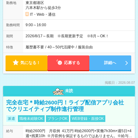
東京都港区
勤務地
六本木駅から徒歩3分
IT・Web・通信
9:00～16:00
勤務時間
2026/8/17～長期 ※長期更新予定 ※8月～OK！
期間
履歴書不要
/
40～50代活躍中
/
服装自由
特徴
気になる！
応募する
詳細へ
掲載日：2026.08.07
未読
完全在宅＊時給2600円！ライブ配信アプリ会社
でクリエイティブ制作進行管理
派遣
職種未経験OK
ブランクOK
WEB登録・面接OK
時給2600円 月収例 41万円 時給2600円×実働7h30m×週5日×4
給与
週+残業10h ※月収例を保証するものではありません。※給与即