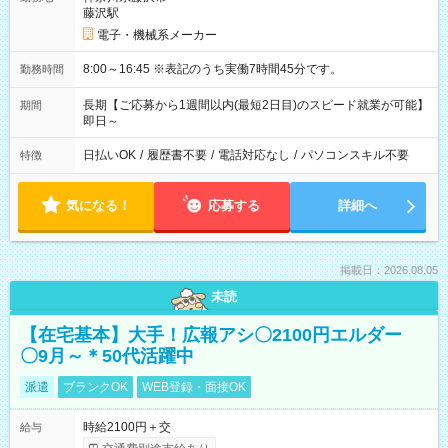
藤沢駅
電子・機械系メーカー
8:00～16:45 ※表記のうち実働7時間45分です。
勤務時間
長期【ご応募から1週間以内(最短2日目)のスピード就業が可能】
期間
即日～
日払いOK
/
履歴書不要
/
電話対応なし
/
パソコンスキル不要
特徴
気になる！
応募する
詳細へ
掲載日：2026.08.05
未読
【在宅基本】大手！広報アシ〇2100円エルダー
〇9月～＊50代活躍中
派遣
ブランクOK
WEB登録・面接OK
時給2100円＋交
給与