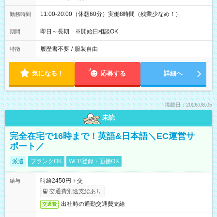
11:00-20:00（休憩60分）実働8時間（残業少なめ！）
勤務時間
即日～長期 ※開始日相談OK
期間
履歴書不要
/
服装自由
特徴
気になる！
応募する
詳細へ
掲載日：2026.08.05
未読
完全在宅で16時まで！英語&日本語＼EC運営サ
ポート／
派遣
ブランクOK
WEB登録・面接OK
時給2450円＋交
給与
交通費別途支給あり
出社時の通勤交通費支給
交通費