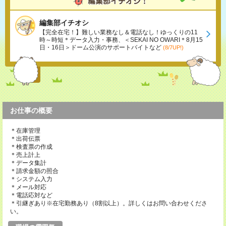
編集部イチオシ
【完全在宅！】難しい業務なし＆電話なし！ゆっくりの11
時～時短＊データ入力・事務、＜SEKAI NO OWARI＊8月15
日・16日＞ドーム公演のサポートバイトなど
(8/7UP!)
お仕事の概要
＊在庫管理
＊出荷伝票
＊検査票の作成
＊売上計上
＊データ集計
＊請求金額の照合
＊システム入力
＊メール対応
＊電話応対など
＊引継ぎあり※在宅勤務あり（8割以上）。詳しくはお問い合わせくださ
い。