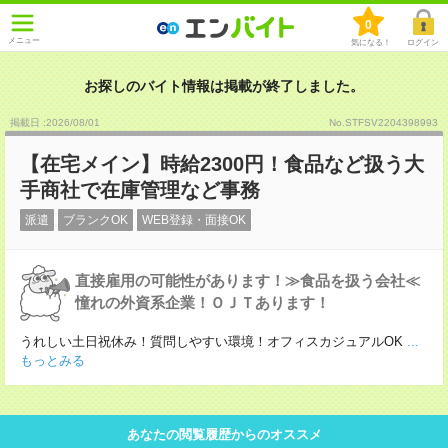
0
メニュー
気になる！
ログイン
お探しのバイト情報は掲載が終了しました。
掲載日 :2026
/
08
/
01
No.STFSV2204398993
【在宅メイン】時給2300円！食品など扱う大
手商社で在庫管理など事務
派遣
ブランクOK
WEB登録・面接OK
直接雇用の可能性があります！≫食品を扱う会社≪
憧れの外資系企業！ＯＪＴあります！
うれしい土日祝休み！質問しやすい環境！オフィスカジュアルOK
...
もっとみる
あなたの閲覧履歴からのオススメ