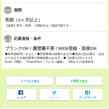
期間
長期（3ヶ月以上）
【急募】即日～長期 ※開始日はご相談可能です！
応募資格・条件
ブランクOK / 履歴書不要 / WEB登録・面接OK
◆業界経験問いません！◆営業事務の経験がある方◆英語の読み書き・会話
ができる方＆物流業界の業務経験がある方。◆【必要なOAスキル】
Excel（関数）・PowerPoint（プレゼン編集） #初めての派遣歓迎
メール
LINE
で送る
で送る
シェア
ツイート
ブックマーク