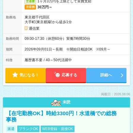
1ヶ月3万円を上限として実費支給
交通費
30万円～
月収例
東京都千代田区
勤務地
大手町(東京都)駅から徒歩1分
通信業
09:00-17:30（休憩60分）実働7時間30分
勤務時間
2026年09月01日～長期 ※開始日相談OK ※09月～
期間
履歴書不要
/
40～50代活躍中
特徴
気になる！
応募する
詳細へ
掲載日：2026.08.06
未読
【在宅勤務OK】時給3300円！水道橋での総務
事務
派遣
ブランクOK
WEB登録・面接OK