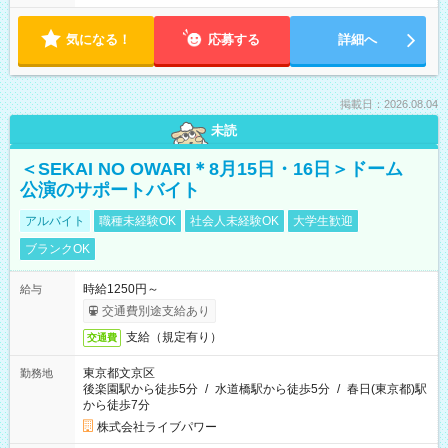
気になる！
応募する
詳細へ
掲載日：2026.08.04
未読
＜SEKAI NO OWARI＊8月15日・16日＞ドーム
公演のサポートバイト
アルバイト
職種未経験OK
社会人未経験OK
大学生歓迎
ブランクOK
時給1250円～
給与
交通費別途支給あり
支給（規定有り）
交通費
東京都文京区
勤務地
後楽園駅から徒歩5分
/
水道橋駅から徒歩5分
/
春日(東京都)駅
から徒歩7分
株式会社ライブパワー