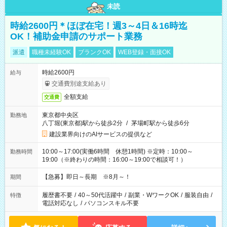
未読
時給2600円＊ほぼ在宅！週3～4日＆16時迄
OK！補助金申請のサポート業務
派遣
職種未経験OK
ブランクOK
WEB登録・面接OK
時給2600円
給与
交通費別途支給あり
全額支給
交通費
東京都中央区
勤務地
八丁堀(東京都)駅から徒歩2分
/
茅場町駅から徒歩6分
建設業界向けのAIサービスの提供など
10:00～17:00(実働6時間 休憩1時間) ※定時：10:00～
勤務時間
19:00（※終わりの時間：16:00～19:00で相談可！）
【急募】即日～長期 ※8月～！
期間
履歴書不要
/
40～50代活躍中
/
副業・WワークOK
/
服装自由
/
特徴
電話対応なし
/
パソコンスキル不要