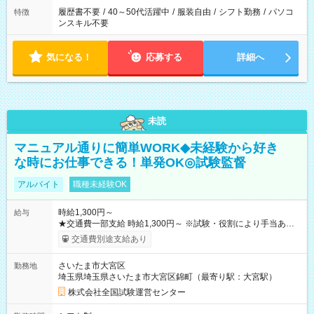
履歴書不要
/
40～50代活躍中
/
服装自由
/
シフト勤務
/
パソコ
特徴
ンスキル不要
気になる！
応募する
詳細へ
未読
マニュアル通りに簡単WORK◆未経験から好き
な時にお仕事できる！単発OK◎試験監督
アルバイト
職種未経験OK
時給1,300円～
給与
★交通費一部支給 時給1,300円～ ※試験・役割により手当あり
※勤務回数により昇給あり 【即給（前払い）オプションあ
交通費別途支給あり
り！】 希望される場合、勤務から1週間ほどで給与の一部を受け
取れます。 ※手数料418円がかかります。 【過去試験日の収入
さいたま市大宮区
勤務地
例】 ・河合塾模擬試験 8:30～17:30（休憩1時間） 時給1,300円
埼玉県埼玉県さいたま市大宮区錦町（最寄り駅：大宮駅）
×8時間＝日収10,400円＋交通費 ※当日の役割により時給＋100
円の場合あり ・国家試験 7:00～13:30（休憩なし） 時給1,300
株式会社全国試験運営センター
円（役割手当＋100円）×6時間＝日収8,400円＋交通費 【試用期
間】試用期間なし