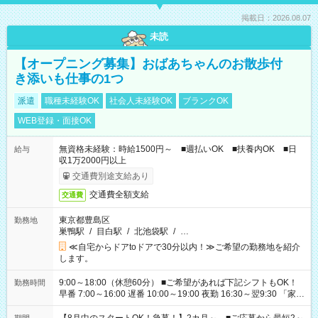
掲載日：2026.08.07
未読
【オープニング募集】おばあちゃんのお散歩付
き添いも仕事の1つ
派遣
職種未経験OK
社会人未経験OK
ブランクOK
WEB登録・面接OK
無資格未経験：時給1500円～ ■週払いOK ■扶養内OK ■日
給与
収1万2000円以上
交通費別途支給あり
交通費全額支給
交通費
東京都豊島区
勤務地
巣鴨駅
/
目白駅
/
北池袋駅
/
…
≪自宅からドアtoドアで30分以内！≫ご希望の勤務地を紹介
します。
9:00～18:00（休憩60分） ■ご希望があれば下記シフトもOK！
勤務時間
早番 7:00～16:00 遅番 10:00～19:00 夜勤 16:30～翌9:30 「家族
と休みを合わせたい」 「余裕を持って夕飯の準備がしたい」
「できれば残業はしたくない」 など、ご希望を教えてください