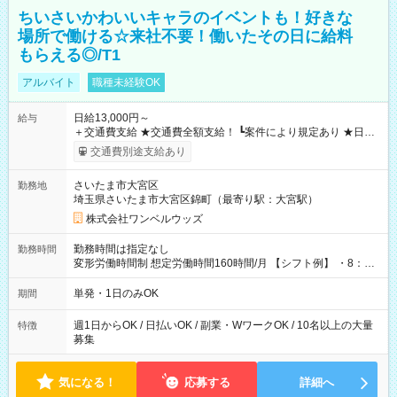
ちいさいかわいいキャラのイベントも！好きな
場所で働ける☆来社不要！働いたその日に給料
もらえる◎/T1
アルバイト
職種未経験OK
日給13,000円～
給与
＋交通費支給 ★交通費全額支給！ ┗案件により規定あり ★日払
いOK！（規定あり） ┗働いたその日に現金GET♪ お仕事後はコ
交通費別途支給あり
ンビニATMから 日払い分を引き落とせます！ 【試用期間】試
用期間なし
さいたま市大宮区
勤務地
埼玉県さいたま市大宮区錦町（最寄り駅：大宮駅）
株式会社ワンベルウッズ
勤務時間は指定なし
勤務時間
変形労働時間制 想定労働時間160時間/月 【シフト例】 ・8：00
～21：00
単発・1日のみOK
期間
週1日からOK / 日払いOK / 副業・WワークOK / 10名以上の大量
特徴
募集
気になる！
応募する
詳細へ