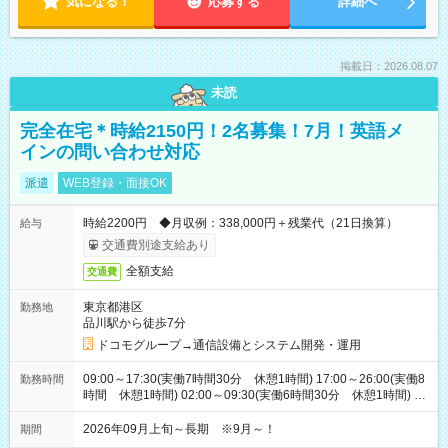
気になる！
応募する
詳細へ
掲載日：2026.08.07
未読
完全在宅＊時給2150円！2名募集！7月！英語メ
インの問い合わせ対応
派遣
WEB登録・面接OK
時給2200円 ◆月収例：338,000円＋残業代（21日換算）
給与
交通費別途支給あり
全額支給
交通費
東京都港区
勤務地
品川駅から徒歩7分
ドコモグループ→通信設備とシステム開発・運用
09:00～17:30(実働7時間30分 休憩1時間) 17:00～26:00(実働8
勤務時間
時間 休憩1時間) 02:00～09:30(実働6時間30分 休憩1時間) ※
日勤は就業時間1/夜勤は就業時間2.3を連続で行って頂きます
2026年09月上旬～長期 ※9月～！
期間