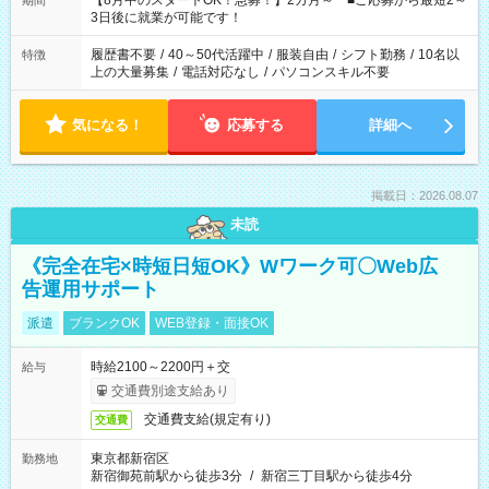
【8月中のスタートOK！急募！】2カ月～ ■ご応募から最短2～
期間
ね。 ※Wワーク希望の方へ 今ご覧のお仕事で希望する勤務時間
3日後に就業が可能です！
と、もう1つのお仕事の勤務時間。 合計で週40時間を超える場
合は応募できません。
履歴書不要
/
40～50代活躍中
/
服装自由
/
シフト勤務
/
10名以
特徴
上の大量募集
/
電話対応なし
/
パソコンスキル不要
気になる！
応募する
詳細へ
掲載日：2026.08.07
未読
《完全在宅×時短日短OK》Wワーク可〇Web広
告運用サポート
派遣
ブランクOK
WEB登録・面接OK
時給2100～2200円＋交
給与
交通費別途支給あり
交通費支給(規定有り)
交通費
東京都新宿区
勤務地
新宿御苑前駅から徒歩3分
/
新宿三丁目駅から徒歩4分