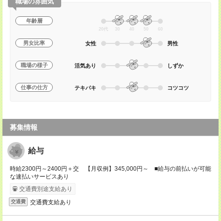
職場の雰囲気
年齢層
20代
30
40
50
60
男女比率
女性
男性
職場の様子
活気あり
しずか
仕事の仕方
テキパキ
コツコツ
募集情報
給与
時給2300円～2400円＋交 【月収例】345,000円～ ■給与の前払いが可能
な速払いサービスあり
交通費別途支給あり
交通費支給あり
交通費