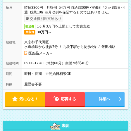
時給3300円 月収例 54万円 時給3300円×実働7h40m×週5日×4
給与
週+残業10h ※月収例を保証するものではありません。
交通費別途支給あり
1ヶ月3万円を上限として実費支給
交通費
30万円～
月収例
東京都千代田区
勤務地
水道橋駅から徒歩7分
/
九段下駅から徒歩4分
/
飯田橋駅
医薬品メ－カ－
09:00-17:40（休憩60分）実働7時間40分
勤務時間
即日～長期 ※開始日相談OK
期間
履歴書不要
特徴
気になる！
応募する
詳細へ
未読