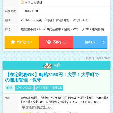
マスコミ関連
10:00～19:00
勤務時間
2026/9/1～長期 ※開始日相談可能 ※9月～OK！
期間
履歴書不要
/
40～50代活躍中
/
副業・WワークOK
/
服装自由
特徴
気になる！
応募する
詳細へ
掲載日：2026.08.07
未読
【在宅勤務OK】時給3150円！大手！大手町で
の運用管理・保守
派遣
ブランクOK
WEB登録・面接OK
時給3150円 月収例 50万4000円 時給3150円×実働7h30m×週5
給与
日×4週+残業10h ※月収例を保証するものではありません。
交通費別途支給あり