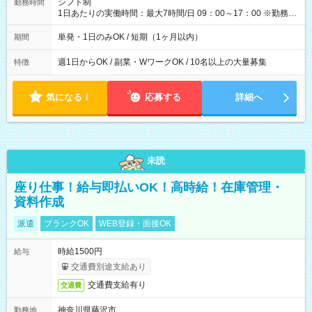
シフト制
勤務時間
1日あたりの実働時間：最大7時間/日 09：00～17：00 ※勤務時
間は 試験により異なります。
単発・1日のみOK / 短期（1ヶ月以内）
期間
週1日からOK / 副業・WワークOK / 10名以上の大量募集
特徴
気になる！
応募する
詳細へ
未読
座り仕事！給与即払いOK！高時給！在庫管理・
資料作成
派遣
ブランクOK
WEB登録・面接OK
時給1500円
給与
交通費別途支給あり
交通費支給有り
交通費
神奈川県藤沢市
勤務地