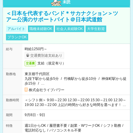
未読
＜日本を代表するバンド＊サカナクション＞ツ
アー公演のサポートバイト＠日本武道館
アルバイト
職種未経験OK
社会人未経験OK
大学生歓迎
ブランクOK
時給1250円～
給与
交通費別途支給あり
支給（規定有り）
交通費
東京都千代田区
勤務地
九段下駅から徒歩5分
/
竹橋駅から徒歩10分
/
神保町駅から徒
歩15分
/
…
株式会社ライブパワー
＜シフト例＞ 9:00～22:30 12:30～22:00 15:30～21:00 12:30～
勤務時間
19:00 12:30～22:00 上記の時間から好きな時間を選べます！ ※
時間は変更となる可能性があります
9月8日・9日
期間
週1日からOK
/
履歴書不要
/
副業・WワークOK
/
シフト勤務
/
特徴
電話対応なし
/
パソコンスキル不要