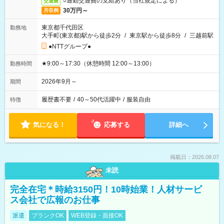
○通勤交通費の支給あり（当社規定による）
交通費
30万円～
月収例
東京都千代田区
勤務地
大手町(東京都)駅から徒歩2分
/
東京駅から徒歩8分
/
三越前駅
●NTTグループ●
★9:00～17:30（休憩時間 12:00～13:00）
勤務時間
2026年9月～
期間
履歴書不要
/
40～50代活躍中
/
服装自由
特徴
気になる！
応募する
詳細へ
掲載日：2026.08.07
未読
完全在宅＊時給3150円！10時始業！人材サービ
ス会社で広報のお仕事
派遣
ブランクOK
WEB登録・面接OK