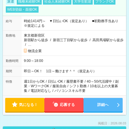
派遣
職種未経験OK
社会人未経験OK
大学生歓迎
ブランクOK
WEB登録・面接OK
時給1414円～ ▼日払いOK（規定あり） ■初勤務手当あり
給与
※規定による
東京都新宿区
勤務地
新宿駅から徒歩
/
新宿三丁目駅から徒歩
/
高田馬場駅から徒歩
/
…
物流企業
9:00～18:00
勤務時間
即日～OK！ 1日～働けます＾＾（規定あり）
期間
週1日からOK
/
日払いOK
/
履歴書不要
/
40～50代活躍中
/
副
特徴
業・WワークOK
/
服装自由
/
シフト勤務
/
10名以上の大量募
集
/
電話対応なし
/
パソコンスキル不要
気になる！
応募する
詳細へ
掲載日：2026.08.03