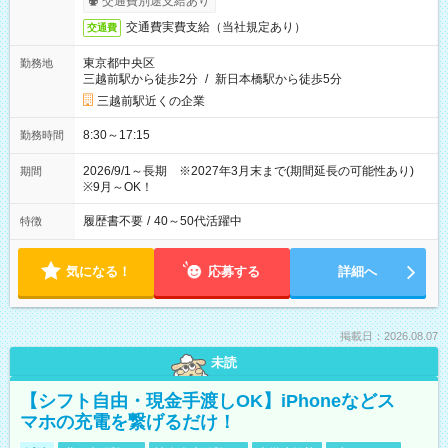
交通費別途支給あり
交通費実費支給（当社規定あり）
交通費
東京都中央区
勤務地
三越前駅から徒歩2分
/
新日本橋駅から徒歩5分
三越前駅近くの企業
8:30～17:15
勤務時間
2026/9/1～長期 ※2027年3月末まで(期間延長の可能性あり)
期間
※9月～OK！
履歴書不要
/
40～50代活躍中
特徴
気になる！
応募する
詳細へ
掲載日：2026.08.07
未読
【シフト自由・現金手渡しOK】iPhoneなどス
マホの充電を繋げるだけ！