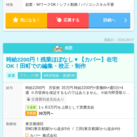
副業・WワークOK
/
シフト勤務
/
パソコンスキル不要
特徴
気になる！
応募する
詳細へ
掲載日：2026.08.07
未読
時給2200円！残業ほぼなし▼【カバー】在宅
OK！田町での編集・校正・制作
派遣
ブランクOK
WEB登録・面接OK
時給2200円 月収例 35万円 時給2200円×実働8h×週5日×4
給与
週 ※月収例を保証するものではありません。※給与即受取りサ
ービス利用可（利用条件有）
交通費別途支給あり
1ヶ月3万円を上限として実費支給
交通費
30万円～
月収例
東京都港区
勤務地
田町(東京都)駅から徒歩5分
/
三田(東京都)駅から徒歩4分
カバー 株式会社