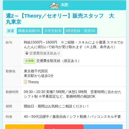
未読
週2～【Theory／セオリー】販売スタッフ 大
丸東京
派遣
職種未経験OK
大学生歓迎
WEB登録・面接OK
時給1500円～1600円 ※ご経験・スキルにより優遇 スマホでか
給与
んたんに前払いで給与が受け取れます（※上限、条件あり）
交通費別途支給あり
交通費全額支給（規定あり）
交通費
東京都千代田区
勤務地
東京駅から徒歩1分
Theory
09:30～20:30 実働7.5時間／休憩1.5時間 営業時間に合わせた
勤務時間
シフト制 ※早番固定など、勤務時間の相談OK
開始日・期間はお気軽にご相談ください！
期間
40～50代活躍中
/
服装自由
/
シフト勤務
/
パソコンスキル不要
特徴