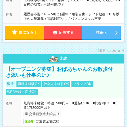
【現在も積極採用中！急募！】2カ月～ ■ご応募から最短2～3
期間
の方へ 今ご覧のお仕事で希望する勤務時間と、もう1つのお仕事
日後の就業も相談可能です！
の勤務時間。 合計で週40時間を超える場合は応募できません。
履歴書不要
/
40～50代活躍中
/
服装自由
/
シフト勤務
/
10名以
特徴
上の大量募集
/
電話対応なし
/
パソコンスキル不要
気になる！
応募する
詳細へ
掲載日：2026.08.06
未読
【オープニング募集】おばあちゃんのお散歩付
き添いも仕事の1つ
派遣
職種未経験OK
社会人未経験OK
ブランクOK
WEB登録・面接OK
無資格未経験：時給1500円～ ■週払いOK ■扶養内OK ■日
給与
収1万2000円以上
交通費別途支給あり
交通費全額支給
交通費