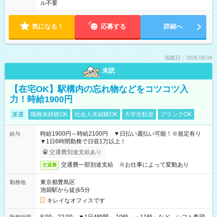
ル不要
気になる！
応募する
詳細へ
掲載日：2026.08.04
未読
【在宅OK】駅構内の忘れ物などをコツコツ入
力！時給1900円
派遣
職種未経験OK
社会人未経験OK
大学生歓迎
ブランクOK
時給1900円～時給2100円 ▼日払い週払い可能！※規定有り
給与
▼1日6時間勤務で日収1万以上！
交通費別途支給あり
交通費一部別途支給 ※お仕事によって変動あり
交通費
東京都豊島区
勤務地
池袋駅から徒歩5分
キレイなオフィスです