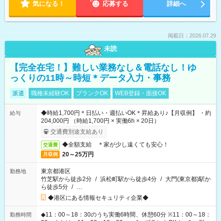
気になる！
応募する
詳細へ
掲載日：2026.07.29
未読
【完全在宅！】難しい業務なし＆電話なし！ゆ
っくりの11時～時短＊データ入力・事務
派遣
職種未経験OK
ブランクOK
WEB登録・面接OK
◆時給1,700円＊日払い・週払いOK＊昇給あり♪【月収例】 ・約
給与
204,000円 （時給1,700円 × 実働6h × 20日）
交通費別途支給あり
◆全額支給 ＊家が少し遠くても安心！
交通費
20～25万円
月収例
東京都港区
勤務地
竹芝駅から徒歩2分
/
浜松町駅から徒歩4分
/
大門(東京都)駅か
ら徒歩5分
/
…
◆港区にある情報セキュリティ企業◆
◆11：00～18：30のうち実働6時間、休憩60分 ※11：00～18：
勤務時間