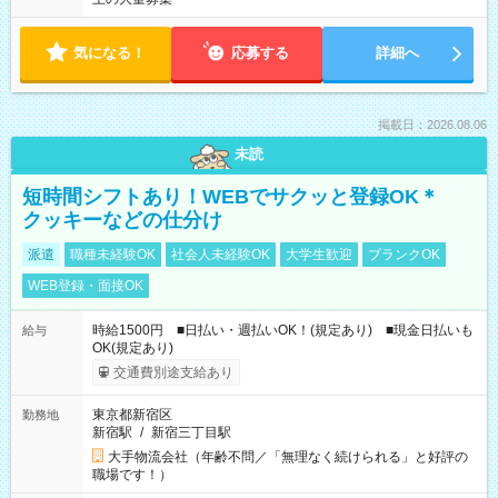
気になる！
応募する
詳細へ
掲載日：2026.08.06
未読
短時間シフトあり！WEBでサクッと登録OK＊
クッキーなどの仕分け
派遣
職種未経験OK
社会人未経験OK
大学生歓迎
ブランクOK
WEB登録・面接OK
時給1500円 ■日払い・週払いOK！(規定あり) ■現金日払いも
給与
OK(規定あり)
交通費別途支給あり
東京都新宿区
勤務地
新宿駅
/
新宿三丁目駅
大手物流会社（年齢不問／「無理なく続けられる」と好評の
職場です！）