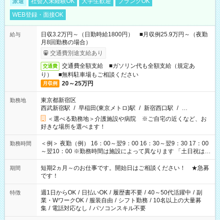
派遣
社会人未経験OK
大学生歓迎
ブランクOK
WEB登録・面接OK
日収3.2万円～（日勤時給1800円） ■月収例25.9万円～（夜勤
給与
月8回勤務の場合）
交通費別途支給あり
交通費全額支給 ■ガソリン代も全額支給（規定あ
交通費
り） ■無料駐車場もご相談ください
20～25万円
月収例
東京都新宿区
勤務地
西武新宿駅
/
早稲田(東京メトロ)駅
/
新宿西口駅
/
…
＜選べる勤務地＞介護施設や病院 ※ご自宅の近くなど、お
好きな場所を選べます！
＜例＞ 夜勤（例） 16：00～翌9：00 16：30～翌9：30 17：00
勤務時間
～翌10：00 ※勤務時間は施設によって異なります 「土日祝は休
みたい」 「しっかり稼ぎたい」 「もう少し遅い時間から始めた
い」など ご希望にあったお仕事をご案内いたします。 ※未経験
短期2ヵ月～のお仕事です。開始日はご相談ください！ ★急募
期間
の方の場合は1～2ヶ月間は日中での仕事を経験いただき、 お
です！
仕事に慣れてからの夜勤になります。 ★家庭の都合でお休みが
必要な場合も遠慮なくご相談ください。
週1日からOK
/
日払いOK
/
履歴書不要
/
40～50代活躍中
/
副
特徴
業・WワークOK
/
服装自由
/
シフト勤務
/
10名以上の大量募
集
/
電話対応なし
/
パソコンスキル不要