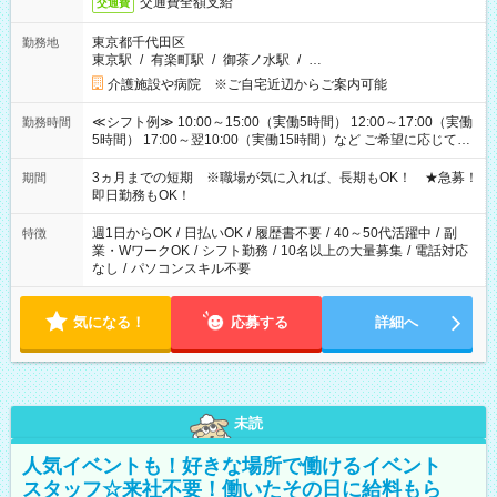
交通費全額支給
交通費
東京都千代田区
勤務地
東京駅
/
有楽町駅
/
御茶ノ水駅
/
…
介護施設や病院 ※ご自宅近辺からご案内可能
≪シフト例≫ 10:00～15:00（実働5時間） 12:00～17:00（実働
勤務時間
5時間） 17:00～翌10:00（実働15時間）など ご希望に応じて、
働く時間は調整できます！ お気軽に担当へ相談ください！
3ヵ月までの短期 ※職場が気に入れば、長期もOK！ ★急募！
期間
即日勤務もOK！
週1日からOK
/
日払いOK
/
履歴書不要
/
40～50代活躍中
/
副
特徴
業・WワークOK
/
シフト勤務
/
10名以上の大量募集
/
電話対応
なし
/
パソコンスキル不要
気になる！
応募する
詳細へ
未読
人気イベントも！好きな場所で働けるイベント
スタッフ☆来社不要！働いたその日に給料もら