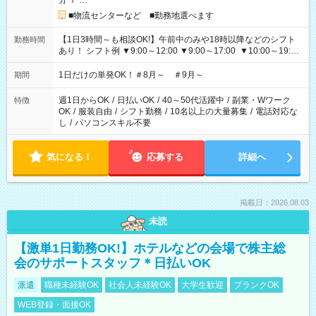
分
/
…
■物流センターなど ■勤務地選べます
【1日3時間～も相談OK!】午前中のみや18時以降などのシフト
勤務時間
あり！ シフト例 ▼9:00～12:00 ▼9:00～17:00 ▼10:00～19:00
▼18:00～21:00
1日だけの単発OK！＃8月～ ＃9月～
期間
週1日からOK
/
日払いOK
/
40～50代活躍中
/
副業・Wワーク
特徴
OK
/
服装自由
/
シフト勤務
/
10名以上の大量募集
/
電話対応な
し
/
パソコンスキル不要
気になる！
応募する
詳細へ
掲載日：2026.08.03
未読
【激単1日勤務OK!】ホテルなどの会場で株主総
会のサポートスタッフ＊日払いOK
派遣
職種未経験OK
社会人未経験OK
大学生歓迎
ブランクOK
WEB登録・面接OK