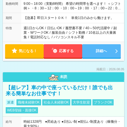
9:00～18:00（実動8時間） 希望の時間帯を選べます！ ＜シフト
勤務時間
例＞ ・8：30～12：00 ・10：00～19：00 ・17：00～22：00
・13：00～22：00 ・22：00～翌6：00 など
【急募】即日スタートＯＫ！ 単発1日のみから働けます。
期間
週1日からOK
/
日払いOK
/
履歴書不要
/
40～50代活躍中
/
副
特徴
業・WワークOK
/
服装自由
/
シフト勤務
/
10名以上の大量募
集
/
電話対応なし
/
パソコンスキル不要
気になる！
応募する
詳細へ
掲載日：2026.08.05
未読
【超レア】車の中で座っているだけ！誰でも出
来る簡単なお仕事です！
派遣
職種未経験OK
社会人未経験OK
大学生歓迎
ブランクOK
WEB登録・面接OK
時給1328円 ●昇給あり ●日払い制 ●前払い制度あり（稼働分・
給与
最大90%）