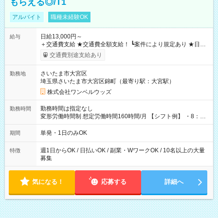
もらえる◎/T1
アルバイト
職種未経験OK
日給13,000円～
給与
＋交通費支給 ★交通費全額支給！ ┗案件により規定あり ★日払
いOK！（規定あり） ┗働いたその日に現金GET♪ お仕事後はコ
交通費別途支給あり
ンビニATMから 日払い分を引き落とせます！ 【試用期間】試
用期間なし
さいたま市大宮区
勤務地
埼玉県さいたま市大宮区錦町（最寄り駅：大宮駅）
株式会社ワンベルウッズ
勤務時間は指定なし
勤務時間
変形労働時間制 想定労働時間160時間/月 【シフト例】 ・8：00
～21：00
単発・1日のみOK
期間
週1日からOK / 日払いOK / 副業・WワークOK / 10名以上の大量
特徴
募集
気になる！
応募する
詳細へ