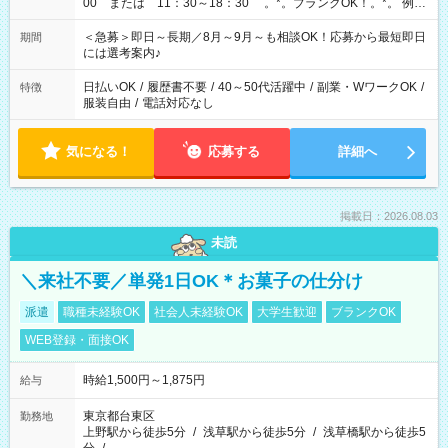
00 または 11：30～18：30 。*。ブランクOK！。*。 例え
ば前職が、 在宅/財団法人/事務/コールセンター/受付/販売/カフェ
スタッフ スイーツ販売/ホテルフロント/化粧品販売/など 様々な
＜急募＞即日～長期／8月～9月～も相談OK！応募から最短即日
期間
業界から入社して活躍されています♪
には選考案内♪
日払いOK
/
履歴書不要
/
40～50代活躍中
/
副業・WワークOK
/
特徴
服装自由
/
電話対応なし
気になる！
応募する
詳細へ
掲載日：2026.08.03
未読
＼来社不要／単発1日OK＊お菓子の仕分け
派遣
職種未経験OK
社会人未経験OK
大学生歓迎
ブランクOK
WEB登録・面接OK
時給1,500円～1,875円
給与
東京都台東区
勤務地
上野駅から徒歩5分
/
浅草駅から徒歩5分
/
浅草橋駅から徒歩5