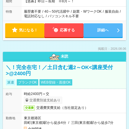
【急募】即日～長期 ※8月～！
期間
履歴書不要
/
40～50代活躍中
/
副業・WワークOK
/
服装自由
/
特徴
電話対応なし
/
パソコンスキル不要
気になる！
応募する
詳細へ
掲載日：2026.08.06
未読
＼！完全在宅！／土日含む週2～OK<講座受付
>@2400円
派遣
ブランクOK
WEB登録・面接OK
時給2400円＋交
給与
交通費別途支給あり
交通費実費支給（当社規定あり）
交通費
東京都港区
勤務地
田町(東京都)駅から徒歩4分
/
三田(東京都)駅から徒歩7分