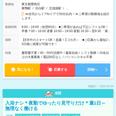
東京都豊島区
勤務地
巣鴨駅
/
目白駅
/
北池袋駅
/
…
≪自宅からドアtoドアで30分以内！≫ご希望の勤務地を紹介
します。
9:00～18:00（休憩60分） ■ご希望があれば下記シフトもOK！
勤務時間
早番 7:00～16:00 遅番 10:00～19:00 夜勤 16:30～翌9:30 「家族
と休みを合わせたい」 「余裕を持って夕飯の準備がしたい」
「できれば残業はしたくない」 など、ご希望を教えてください
【8月中のスタートOK！急募！】2カ月～ ■ご応募から最短2～
期間
ね。 ※Wワーク希望の方へ 今ご覧のお仕事で希望する勤務時間
3日後に就業が可能です！
と、もう1つのお仕事の勤務時間。 合計で週40時間を超える場
合は応募できません。
履歴書不要
/
40～50代活躍中
/
服装自由
/
シフト勤務
/
10名以
特徴
上の大量募集
/
電話対応なし
/
パソコンスキル不要
気になる！
応募する
詳細へ
掲載日：2026.08.04
未読
入浴ナシ＊夜勤でゆったり見守りだけ＊週1日～
無理なく働ける