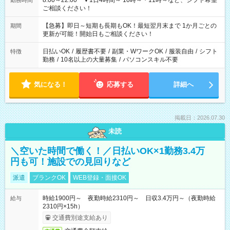
8:00～22:00 ▼1日4時間～ 10時～・11時～など、シフト希望
勤務時間
ご相談ください！
【急募】即日～短期も長期もOK！最短翌月末まで 1か月ごとの
期間
更新が可能！開始日もご相談ください！
日払いOK
/
履歴書不要
/
副業・WワークOK
/
服装自由
/
シフト
特徴
勤務
/
10名以上の大量募集
/
パソコンスキル不要
気になる！
応募する
詳細へ
掲載日：2026.07.30
未読
＼空いた時間で働く！／日払いOK×1勤務3.4万
円も可！施設での見回りなど
派遣
ブランクOK
WEB登録・面接OK
時給1900円～ 夜勤時給2310円～ 日収3.4万円～（夜勤時給
給与
2310円×15h）
交通費別途支給あり