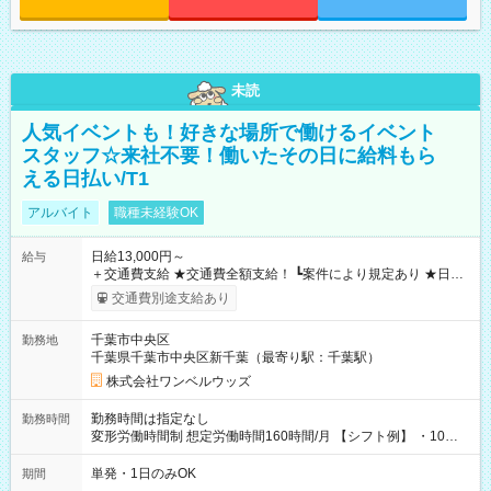
未読
人気イベントも！好きな場所で働けるイベント
スタッフ☆来社不要！働いたその日に給料もら
える日払い/T1
アルバイト
職種未経験OK
日給13,000円～
給与
＋交通費支給 ★交通費全額支給！ ┗案件により規定あり ★日払
いOK！（規定あり） ┗働いたその日に現金GET♪ お仕事後はコ
交通費別途支給あり
ンビニATMから 日払い分を引き落とせます！ 【試用期間】試
用期間なし
千葉市中央区
勤務地
千葉県千葉市中央区新千葉（最寄り駅：千葉駅）
株式会社ワンベルウッズ
勤務時間は指定なし
勤務時間
変形労働時間制 想定労働時間160時間/月 【シフト例】 ・10：
00～20：00
単発・1日のみOK
期間