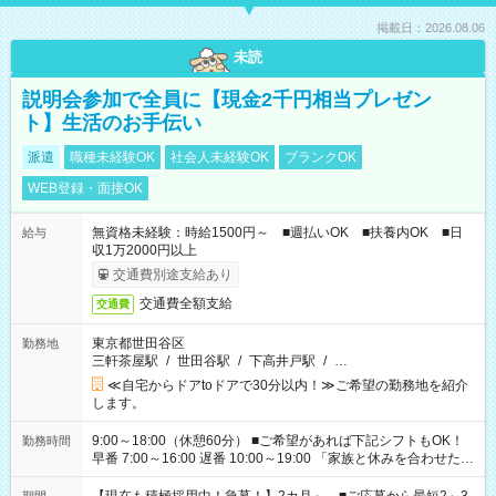
掲載日：2026.08.06
未読
説明会参加で全員に【現金2千円相当プレゼン
ト】生活のお手伝い
派遣
職種未経験OK
社会人未経験OK
ブランクOK
WEB登録・面接OK
無資格未経験：時給1500円～ ■週払いOK ■扶養内OK ■日
給与
収1万2000円以上
交通費別途支給あり
交通費全額支給
交通費
東京都世田谷区
勤務地
三軒茶屋駅
/
世田谷駅
/
下高井戸駅
/
…
≪自宅からドアtoドアで30分以内！≫ご希望の勤務地を紹介
します。
9:00～18:00（休憩60分） ■ご希望があれば下記シフトもOK！
勤務時間
早番 7:00～16:00 遅番 10:00～19:00 「家族と休みを合わせた
い」 「余裕を持って夕飯の準備がしたい」 「できれば残業はし
たくない」 など、ご希望を教えてくださいね。 ※Wワーク希望