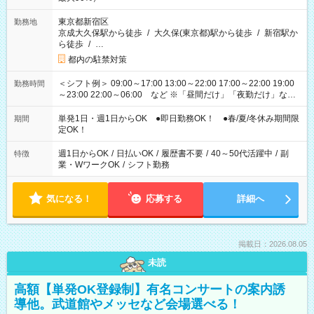
東京都新宿区
勤務地
京成大久保駅から徒歩
/
大久保(東京都)駅から徒歩
/
新宿駅か
ら徒歩
/
…
都内の駐禁対策
＜シフト例＞ 09:00～17:00 13:00～22:00 17:00～22:00 19:00
勤務時間
～23:00 22:00～06:00 など ※「昼間だけ」「夜勤だけ」など
の希望OK
単発1日・週1日からOK ●即日勤務OK！ ●春/夏/冬休み期間限
期間
定OK！
週1日からOK
/
日払いOK
/
履歴書不要
/
40～50代活躍中
/
副
特徴
業・WワークOK
/
シフト勤務
気になる！
応募する
詳細へ
掲載日：2026.08.05
未読
高額【単発OK登録制】有名コンサートの案内誘
導他。武道館やメッセなど会場選べる！