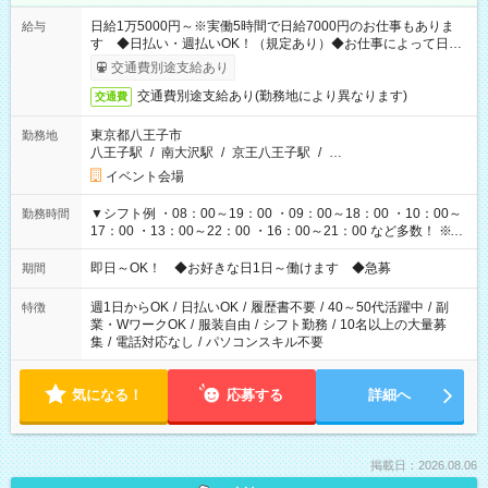
日給1万5000円～※実働5時間で日給7000円のお仕事もありま
給与
す ◆日払い・週払いOK！（規定あり）◆お仕事によって日給
も異なります
交通費別途支給あり
交通費別途支給あり(勤務地により異なります)
交通費
東京都八王子市
勤務地
八王子駅
/
南大沢駅
/
京王八王子駅
/
…
イベント会場
▼シフト例 ・08：00～19：00 ・09：00～18：00 ・10：00～
勤務時間
17：00 ・13：00～22：00 ・16：00～21：00 など多数！ ※お
仕事により勤務時間が異なります
即日～OK！ ◆お好きな日1日～働けます ◆急募
期間
週1日からOK
/
日払いOK
/
履歴書不要
/
40～50代活躍中
/
副
特徴
業・WワークOK
/
服装自由
/
シフト勤務
/
10名以上の大量募
集
/
電話対応なし
/
パソコンスキル不要
気になる！
応募する
詳細へ
掲載日：2026.08.06