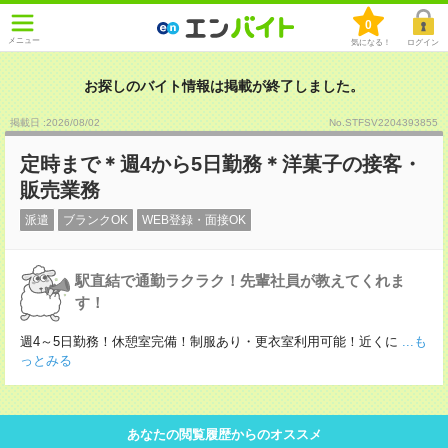
0
メニュー
気になる！
ログイン
お探しのバイト情報は掲載が終了しました。
掲載日 :2026
/
08
/
02
No.STFSV2204393855
定時まで＊週4から5日勤務＊洋菓子の接客・
販売業務
派遣
ブランクOK
WEB登録・面接OK
駅直結で通勤ラクラク！先輩社員が教えてくれま
す！
週4～5日勤務！休憩室完備！制服あり・更衣室利用可能！近くに
...も
っとみる
あなたの閲覧履歴からのオススメ