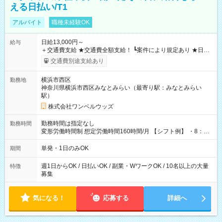
える日払い/T1
アルバイト
職種未経験OK
日給13,000円～
給与
＋交通費支給 ★交通費全額支給！ ┗案件により規定あり ★日払
いOK！（規定あり） ┗働いたその日に現金GET♪ お仕事後はコ
交通費別途支給あり
ンビニATMから 日払い分を引き落とせます！ 【試用期間】試
用期間なし
横浜市西区
勤務地
神奈川県横浜市西区みなとみらい（最寄り駅：みなとみらい
駅）
株式会社ワンベルウッズ
勤務時間は指定なし
勤務時間
変形労働時間制 想定労働時間160時間/月 【シフト例】 ・8：00
～21：00
単発・1日のみOK
期間
週1日からOK / 日払いOK / 副業・WワークOK / 10名以上の大量
特徴
募集
気になる！
応募する
詳細へ