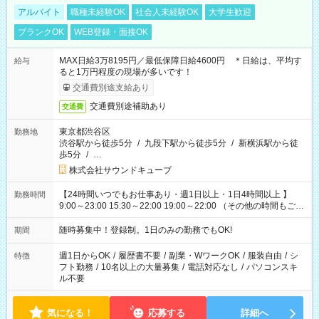
アルバイト
職種未経験OK
社会人未経験OK
大学生歓迎
ブランクOK
WEB登録・面接OK
MAX日給3万8195円／最低保障日給4600円 ＊日給は、平均す
給与
ると1万円程度の現場が多いです！
交通費別途支給あり
交通費別途補助あり
交通費
東京都渋谷区
勤務地
渋谷駅から徒歩5分
/
九段下駅から徒歩5分
/
新横浜駅から徒
歩5分
/
…
株式会社サウンドキューブ
【24時間いつでもお仕事あり・週1日以上・1日4時間以上 】
勤務時間
9:00～23:00 15:30～22:00 19:00～22:00 （その他の時間もござ
います！） 19:00～23:30 21:00～翌5:00 etc... ＊上記シフトは
一例です。現場により、時間が異なります！ ＊イベントが早く
随時募集中！登録制。1日のみの勤務でもOK!
期間
終わった際でも、その日の予定分のお給料を全支給！
週1日からOK
/
履歴書不要
/
副業・WワークOK
/
服装自由
/
シ
特徴
フト勤務
/
10名以上の大量募集
/
電話対応なし
/
パソコンスキ
ル不要
気になる！
応募する
詳細へ