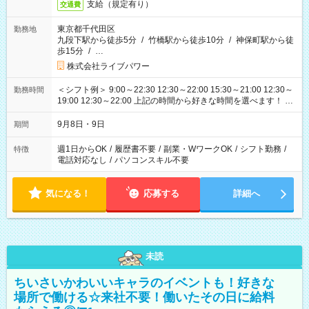
支給（規定有り）
交通費
東京都千代田区
勤務地
九段下駅から徒歩5分
/
竹橋駅から徒歩10分
/
神保町駅から徒
歩15分
/
…
株式会社ライブパワー
＜シフト例＞ 9:00～22:30 12:30～22:00 15:30～21:00 12:30～
勤務時間
19:00 12:30～22:00 上記の時間から好きな時間を選べます！ ※
時間は変更となる可能性があります
9月8日・9日
期間
週1日からOK
/
履歴書不要
/
副業・WワークOK
/
シフト勤務
/
特徴
電話対応なし
/
パソコンスキル不要
気になる！
応募する
詳細へ
未読
ちいさいかわいいキャラのイベントも！好きな
場所で働ける☆来社不要！働いたその日に給料