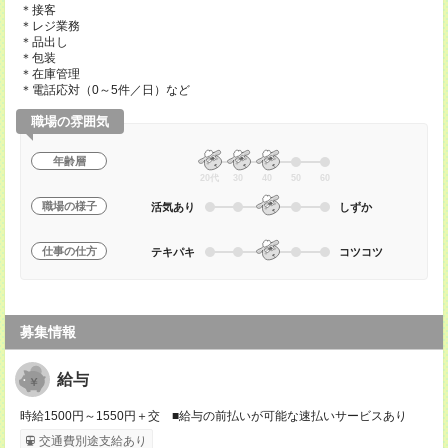
＊接客
＊レジ業務
＊品出し
＊包装
＊在庫管理
＊電話応対（0～5件／日）など
職場の雰囲気
年齢層
20代
30
40
50
60
職場の様子
活気あり
しずか
仕事の仕方
テキパキ
コツコツ
募集情報
給与
時給1500円～1550円＋交 ■給与の前払いが可能な速払いサービスあり
交通費別途支給あり