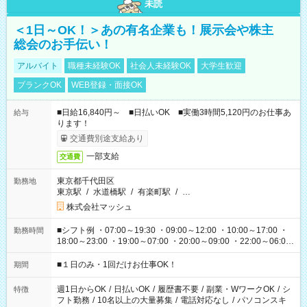
未読
＜1日～OK！＞あの有名企業も！展示会や株主
総会のお手伝い！
アルバイト
職種未経験OK
社会人未経験OK
大学生歓迎
ブランクOK
WEB登録・面接OK
■日給16,840円～ ■日払いOK ■実働3時間5,120円のお仕事あ
給与
ります！
交通費別途支給あり
一部支給
交通費
東京都千代田区
勤務地
東京駅
/
水道橋駅
/
有楽町駅
/
…
株式会社マッシュ
■シフト例 ・07:00～19:30 ・09:00～12:00 ・10:00～17:00 ・
勤務時間
18:00～23:00 ・19:00～07:00 ・20:00～09:00 ・22:00～06:00
etc ★最短で3時間で5,120円のお仕事から 15時間で2万円近く稼
げるお仕事も！ ご希望のお時間に合わせてご紹介！ ※シフトは
■１日のみ・1回だけお仕事OK！
期間
現場によって異なります。 ※勿論、休憩時間はあるのでご安心
ください！
週1日からOK
/
日払いOK
/
履歴書不要
/
副業・WワークOK
/
シ
特徴
フト勤務
/
10名以上の大量募集
/
電話対応なし
/
パソコンスキ