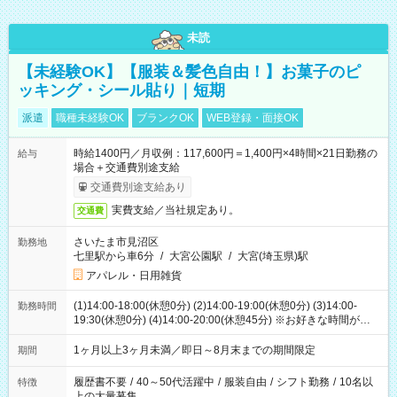
未読
【未経験OK】【服装＆髪色自由！】お菓子のピ
ッキング・シール貼り｜短期
派遣
職種未経験OK
ブランクOK
WEB登録・面接OK
時給1400円／月収例：117,600円＝1,400円×4時間×21日勤務の
給与
場合＋交通費別途支給
交通費別途支給あり
実費支給／当社規定あり。
交通費
さいたま市見沼区
勤務地
七里駅から車6分
/
大宮公園駅
/
大宮(埼玉県)駅
アパレル・日用雑貨
(1)14:00-18:00(休憩0分) (2)14:00-19:00(休憩0分) (3)14:00-
勤務時間
19:30(休憩0分) (4)14:00-20:00(休憩45分) ※お好きな時間が選べ
ます
1ヶ月以上3ヶ月未満／即日～8月末までの期間限定
期間
履歴書不要
/
40～50代活躍中
/
服装自由
/
シフト勤務
/
10名以
特徴
上の大量募集