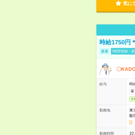
気に
時給1750
派遣
WEB登録・面
〇KAD
時給
給与
交
東
勤務地
飯
10
勤務時間