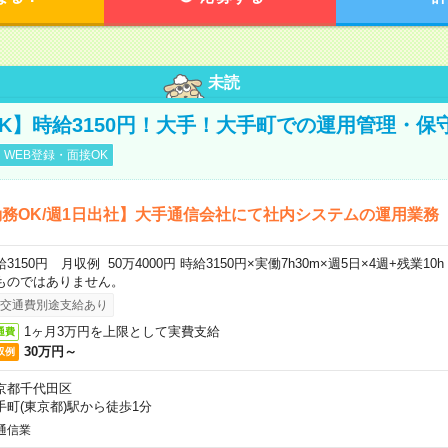
未読
K】時給3150円！大手！大手町での運用管理・保
WEB登録・面接OK
務OK/週1日出社】大手通信会社にて社内システムの運用業務
給3150円 月収例 50万4000円 時給3150円×実働7h30m×週5日×4週+残業1
ものではありません。
交通費別途支給あり
1ヶ月3万円を上限として実費支給
通費
30万円～
収例
京都千代田区
手町(東京都)駅から徒歩1分
通信業