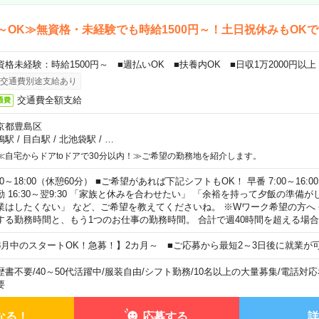
～OK≫無資格・未経験でも時給1500円～！土日祝休みもOK
資格未経験：時給1500円～ ■週払いOK ■扶養内OK ■日収1万2000円以上
交通費別途支給あり
交通費全額支給
通費
京都豊島区
鴨駅
/
目白駅
/
北池袋駅
/
…
≪自宅からドアtoドアで30分以内！≫ご希望の勤務地を紹介します。
00～18:00（休憩60分） ■ご希望があれば下記シフトもOK！ 早番 7:00～16:00 遅
勤 16:30～翌9:30 「家族と休みを合わせたい」 「余裕を持って夕飯の準備
業はしたくない」 など、ご希望を教えてくださいね。 ※Wワーク希望の方へ
する勤務時間と、もう1つのお仕事の勤務時間。 合計で週40時間を超える場
8月中のスタートOK！急募！】2カ月～ ■ご応募から最短2～3日後に就業が
歴書不要
/
40～50代活躍中
/
服装自由
/
シフト勤務
/
10名以上の大量募集
/
電話対応
要
なる！
応募する
詳