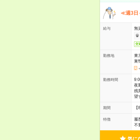
≪週3日
無
給与
交
東
勤務地
巣
9:
勤務時間
夜
残
望
【
期間
履
特徴
不
気に