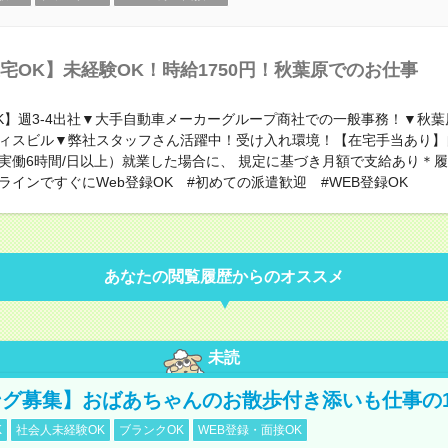
宅OK】未経験OK！時給1750円！秋葉原でのお仕事
K】週3-4出社▼大手自動車メーカーグループ商社での一般事務！▼秋葉
ィスビル▼弊社スタッフさん活躍中！受け入れ環境！【在宅手当あり】
実働6時間/日以上）就業した場合に、 規定に基づき月額で支給あり＊
ラインですぐにWeb登録OK #初めての派遣歓迎 #WEB登録OK
あなたの閲覧履歴からのオススメ
未読
グ募集】おばあちゃんのお散歩付き添いも仕事の
K
社会人未経験OK
ブランクOK
WEB登録・面接OK