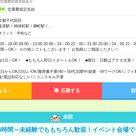
交通費別途支給あり
交通費規定支給
通費
京都千代田区
葉原駅
/
神保町駅
/
麹町駅
/
…
オフィス・学校など
:00～18:00 09:00～13:00 20:00～24：00 22：00～31:00 20:00～24：00 2
時間～OK！ その他シフトもございます！ お気軽にご相談ください！
短1日～OK！ ■もちろん即日スタートもOK！ ■曜日・日数はアナタ次第！
1日からOK
/
日払いOK
/
履歴書不要
/
40～50代活躍中
/
副業・WワークOK
/
シフト
集
/
電話対応なし
/
パソコンスキル不要
なる！
応募する
詳
未読
4時間～未経験でももちろん歓迎！イベント会場で