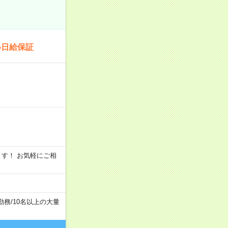
い日給保証
います！ お気軽にご相
勤務
/
10名以上の大量