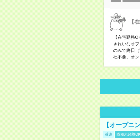
【在
【在宅勤務O
きれいなオフ
のみで終日（
社不要、オン
【オープニン
派遣
職種未経験O