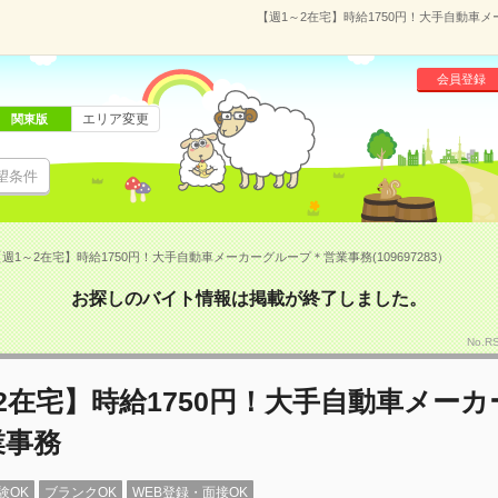
【週1～2在宅】時給1750円！大手自動車メ
会員登録
エリア変更
関東版
望条件
週1～2在宅】時給1750円！大手自動車メーカーグループ＊営業事務(109697283）
お探しのバイト情報は掲載が終了しました。
No.R
2在宅】時給1750円！大手自動車メー
業事務
験OK
ブランクOK
WEB登録・面接OK