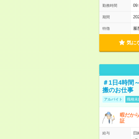
09
勤務時間
2
期間
履
特徴
気に
＃1日4時間
搬のお仕事
アルバイト
職種未
暇だか
証
日
給与