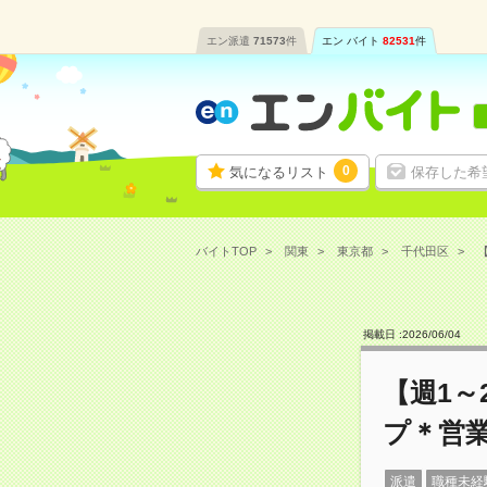
エン派遣
71573
件
エン バイト
82531
件
0
気になるリスト
保存した希
バイトTOP
関東
東京都
千代田区
【
掲載日 :
2026
/
06
/
04
【週1～
プ＊営
派遣
職種未経