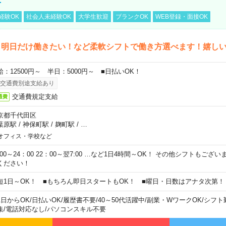
事
経験OK
社会人未経験OK
大学生歓迎
ブランクOK
WEB登録・面接OK
ら明日だけ働きたい！など柔軟シフトで働き方選べます！嬉し
給：12500円～ 半日：5000円～ ■日払いOK！
交通費別途支給あり
交通費規定支給
通費
京都千代田区
葉原駅
/
神保町駅
/
麹町駅
/
…
オフィス・学校など
0:00～24：00 22：00～翌7:00 …など1日4時間～OK！ その他シフトもござ
ください！
短1日～OK！ ■もちろん即日スタートもOK！ ■曜日・日数はアナタ次第！
1日からOK
/
日払いOK
/
履歴書不要
/
40～50代活躍中
/
副業・WワークOK
/
シフト
集
/
電話対応なし
/
パソコンスキル不要