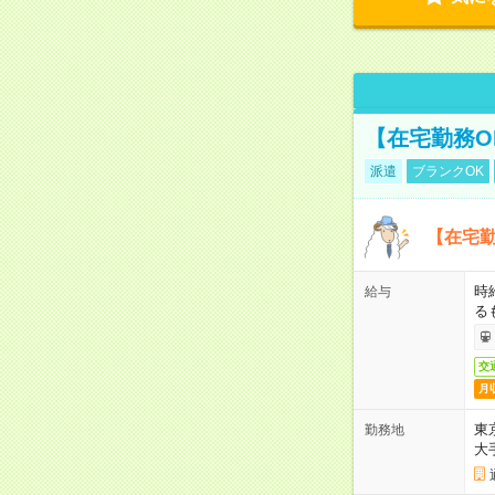
【在宅勤務O
派遣
ブランクOK
【在宅勤
時
給与
る
交
月
東
勤務地
大