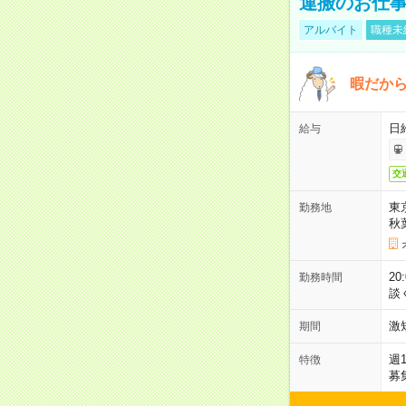
運搬のお仕
アルバイト
職種未
暇だか
日
給与
交
東
勤務地
秋
2
勤務時間
談
激
期間
週
特徴
募