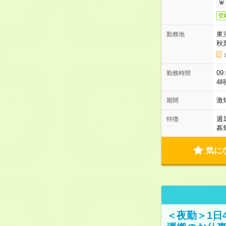
交
東
勤務地
秋
09
勤務時間
4
激
期間
週
特徴
募
気に
＜夜勤＞1日