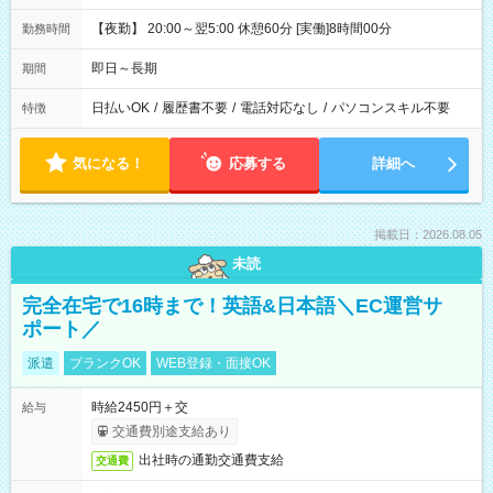
【夜勤】 20:00～翌5:00 休憩60分 [実働]8時間00分
勤務時間
即日～長期
期間
日払いOK
/
履歴書不要
/
電話対応なし
/
パソコンスキル不要
特徴
気になる！
応募する
詳細へ
掲載日：2026.08.05
未読
完全在宅で16時まで！英語&日本語＼EC運営サ
ポート／
派遣
ブランクOK
WEB登録・面接OK
時給2450円＋交
給与
交通費別途支給あり
出社時の通勤交通費支給
交通費