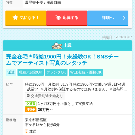
履歴書不要
/
服装自由
特徴
気になる！
応募する
詳細へ
掲載日：2026.08.07
未読
完全在宅＊時給1900円！未経験OK！SNSチー
ムでアーティスト写真のレタッチ
派遣
職種未経験OK
ブランクOK
WEB登録・面接OK
時給1900円 月収例 31万円 時給1900円×実働8h×週5日×4週
給与
+残業5h ※月収例を保証するものではありません。※給与即受
取りサービス利用可（利用条件有）
交通費別途支給あり
1ヶ月3万円を上限として実費支給
交通費
30万円～
月収例
東京都新宿区
勤務地
市ケ谷駅から徒歩3分
放送