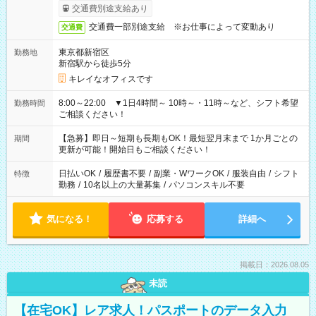
交通費別途支給あり
交通費一部別途支給 ※お仕事によって変動あり
交通費
東京都新宿区
勤務地
新宿駅から徒歩5分
キレイなオフィスです
8:00～22:00 ▼1日4時間～ 10時～・11時～など、シフト希望
勤務時間
ご相談ください！
【急募】即日～短期も長期もOK！最短翌月末まで 1か月ごとの
期間
更新が可能！開始日もご相談ください！
日払いOK
/
履歴書不要
/
副業・WワークOK
/
服装自由
/
シフト
特徴
勤務
/
10名以上の大量募集
/
パソコンスキル不要
気になる！
応募する
詳細へ
掲載日：2026.08.05
未読
【在宅OK】レア求人！パスポートのデータ入力