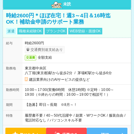
未読
時給2600円＊ほぼ在宅！週3～4日＆16時迄
OK！補助金申請のサポート業務
派遣
職種未経験OK
ブランクOK
WEB登録・面接OK
時給2600円
給与
交通費別途支給あり
全額支給
交通費
東京都中央区
勤務地
八丁堀(東京都)駅から徒歩2分
/
茅場町駅から徒歩6分
建設業界向けのAIサービスの提供など
10:00～17:00(実働6時間 休憩1時間) ※定時：10:00～
勤務時間
19:00（※終わりの時間：16:00～19:00で相談可！）
【急募】即日～長期 ※8月～！
期間
履歴書不要
/
40～50代活躍中
/
副業・WワークOK
/
服装自由
/
特徴
電話対応なし
/
パソコンスキル不要