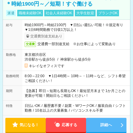
＊時給1900円～／短期！すぐ働ける
派遣
職種未経験OK
社会人未経験OK
大学生歓迎
ブランクOK
時給1900円～時給2100円 ▼日払い週払い可能！※規定有り
給与
▼1日6時間勤務で日収1万以上！
交通費別途支給あり
交通費一部別途支給 ※お仕事によって変動あり
交通費
東京都渋谷区
勤務地
渋谷駅から徒歩5分
/
神泉駅から徒歩5分
キレイなオフィスです
8:00～22:00 ▼1日4時間～ 10時～・11時～など、シフト希望
勤務時間
ご相談ください！
【急募】即日～短期も長期もOK！最短翌月末まで 1か月ごとの
期間
更新が可能！開始日もご相談ください！
日払いOK
/
履歴書不要
/
副業・WワークOK
/
服装自由
/
シフト
特徴
勤務
/
10名以上の大量募集
/
パソコンスキル不要
気になる！
応募する
詳細へ