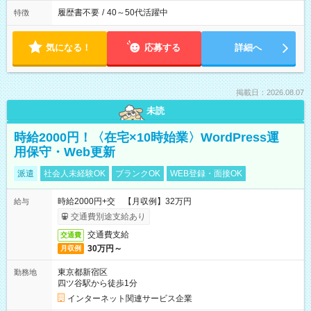
履歴書不要
/
40～50代活躍中
特徴
気になる！
応募する
詳細へ
掲載日：2026.08.07
未読
時給2000円！〈在宅×10時始業〉WordPress運
用保守・Web更新
派遣
社会人未経験OK
ブランクOK
WEB登録・面接OK
時給2000円+交 【月収例】32万円
給与
交通費別途支給あり
交通費支給
交通費
30万円～
月収例
東京都新宿区
勤務地
四ツ谷駅から徒歩1分
インターネット関連サービス企業