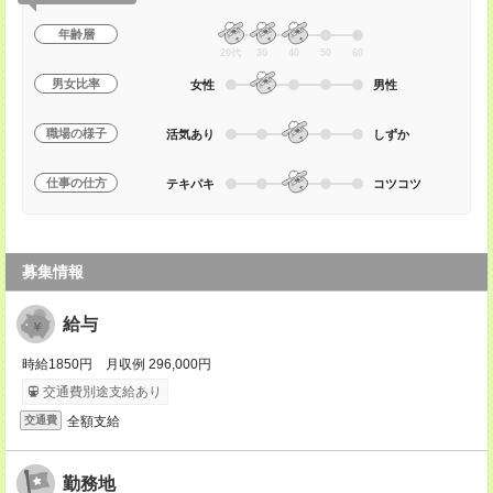
年齢層
20代
30
40
50
60
男女比率
女性
男性
職場の様子
活気あり
しずか
仕事の仕方
テキパキ
コツコツ
募集情報
給与
時給1850円 月収例 296,000円
交通費別途支給あり
全額支給
交通費
勤務地