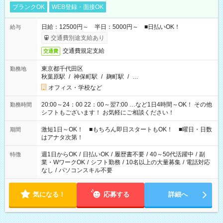
ブランクOK
WEB登録・面接OK
日給：12500円～ 半日：5000円～ ■日払いOK！
給与
交通費別途支給あり
交通費規定支給
交通費
東京都千代田区
勤務地
秋葉原駅
/
神保町駅
/
麹町駅
/
…
オフィス・学校など
20:00～24：00 22：00～翌7:00 …など1日4時間～OK！ その他
勤務時間
シフトもございます！ お気軽にご相談ください！
激短1日～OK！ ■もちろん即日スタートもOK！ ■曜日・日数
期間
はアナタ次第！
週1日からOK
/
日払いOK
/
履歴書不要
/
40～50代活躍中
/
副
特徴
業・WワークOK
/
シフト勤務
/
10名以上の大量募集
/
電話対応
なし
/
パソコンスキル不要
気になる！
応募する
詳細へ