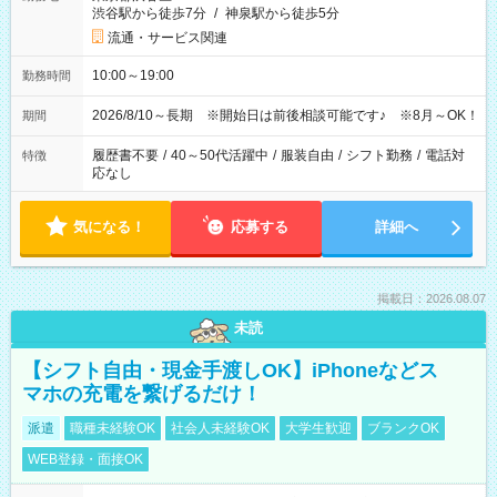
渋谷駅から徒歩7分
/
神泉駅から徒歩5分
流通・サービス関連
10:00～19:00
勤務時間
2026/8/10～長期 ※開始日は前後相談可能です♪ ※8月～OK！
期間
履歴書不要
/
40～50代活躍中
/
服装自由
/
シフト勤務
/
電話対
特徴
応なし
気になる！
応募する
詳細へ
掲載日：2026.08.07
未読
【シフト自由・現金手渡しOK】iPhoneなどス
マホの充電を繋げるだけ！
派遣
職種未経験OK
社会人未経験OK
大学生歓迎
ブランクOK
WEB登録・面接OK