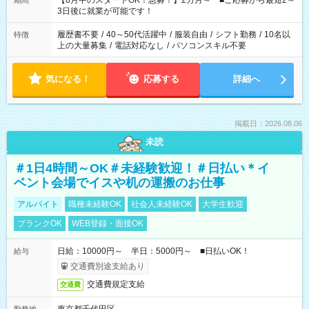
【8月中のスタートOK！急募！】2カ月～ ■ご応募から最短2～
期間
ね。 ※Wワーク希望の方へ 今ご覧のお仕事で希望する勤務時間
3日後に就業が可能です！
と、もう1つのお仕事の勤務時間。 合計で週40時間を超える場
合は応募できません。
履歴書不要
/
40～50代活躍中
/
服装自由
/
シフト勤務
/
10名以
特徴
上の大量募集
/
電話対応なし
/
パソコンスキル不要
気になる！
応募する
詳細へ
掲載日：2026.08.06
未読
＃1日4時間～OK＃未経験歓迎！＃日払い＊イ
ベント会場でイスや机の運搬のお仕事
アルバイト
職種未経験OK
社会人未経験OK
大学生歓迎
ブランクOK
WEB登録・面接OK
日給：10000円～ 半日：5000円～ ■日払いOK！
給与
交通費別途支給あり
交通費規定支給
交通費