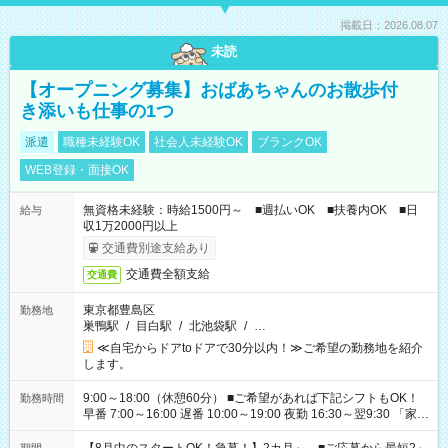
掲載日：2026.08.07
未読
【オープニング募集】おばあちゃんのお散歩付
き添いも仕事の1つ
派遣
職種未経験OK
社会人未経験OK
ブランクOK
WEB登録・面接OK
無資格未経験：時給1500円～ ■週払いOK ■扶養内OK ■日
給与
収1万2000円以上
交通費別途支給あり
交通費全額支給
交通費
東京都豊島区
勤務地
巣鴨駅
/
目白駅
/
北池袋駅
/
…
≪自宅からドアtoドアで30分以内！≫ご希望の勤務地を紹介
します。
9:00～18:00（休憩60分） ■ご希望があれば下記シフトもOK！
勤務時間
早番 7:00～16:00 遅番 10:00～19:00 夜勤 16:30～翌9:30 「家族
と休みを合わせたい」 「余裕を持って夕飯の準備がしたい」
「できれば残業はしたくない」 など、ご希望を教えてください