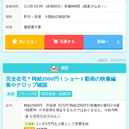
11:00-20:00（休憩60分）実働8時間（残業少なめ！）
勤務時間
即日～長期 ※開始日相談OK
期間
履歴書不要
特徴
気になる！
応募する
詳細へ
掲載日：2026.08.07
未読
完全在宅＊時給2000円！ショート動画の映像編
集やテロップ確認
派遣
ブランクOK
WEB登録・面接OK
時給2000円 月収例 33万円 時給2000円×実働8h×週5日×4週
給与
+残業5h ※月収例を保証するものではありません。※給与即受
取りサービス利用可（利用条件有）
交通費別途支給あり
1ヶ月3万円を上限として実費支給
交通費