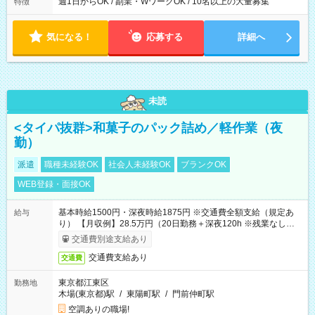
週1日からOK / 副業・WワークOK / 10名以上の大量募集
特徴
気になる！
応募する
詳細へ
未読
<タイパ抜群>和菓子のパック詰め／軽作業（夜
勤）
派遣
職種未経験OK
社会人未経験OK
ブランクOK
WEB登録・面接OK
基本時給1500円・深夜時給1875円 ※交通費全額支給（規定あ
給与
り） 【月収例】28.5万円（20日勤務＋深夜120h ※残業なしの場
合）
交通費別途支給あり
交通費支給あり
交通費
東京都江東区
勤務地
木場(東京都)駅
/
東陽町駅
/
門前仲町駅
空調ありの職場!