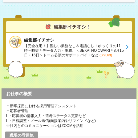
編集部イチオシ
【完全在宅！】難しい業務なし＆電話なし！ゆっくりの11
時～時短＊データ入力・事務、＜SEKAI NO OWARI＊8月15
日・16日＞ドーム公演のサポートバイトなど
(8/7UP!)
お仕事の概要
＊新卒採用における採用管理アシスタント
＊応募者管理
L・応募者の情報入力・選考ステータス更新など
L・日程調整・メール送信(面接案内やリマインドなど)
※社内とのコミュニケーションはZOOMを活用
職場の雰囲気