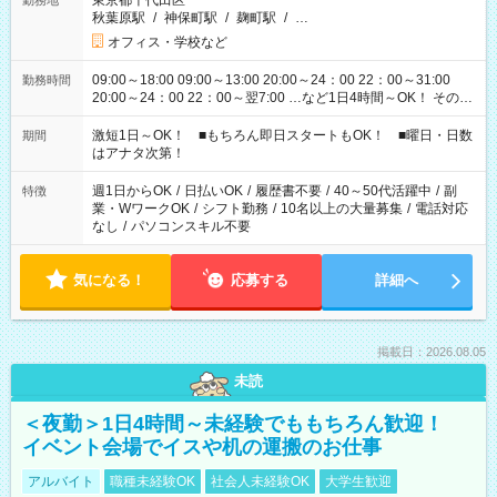
東京都千代田区
勤務地
秋葉原駅
/
神保町駅
/
麹町駅
/
…
オフィス・学校など
09:00～18:00 09:00～13:00 20:00～24：00 22：00～31:00
勤務時間
20:00～24：00 22：00～翌7:00 …など1日4時間～OK！ その他
シフトもございます！ お気軽にご相談ください！
激短1日～OK！ ■もちろん即日スタートもOK！ ■曜日・日数
期間
はアナタ次第！
週1日からOK
/
日払いOK
/
履歴書不要
/
40～50代活躍中
/
副
特徴
業・WワークOK
/
シフト勤務
/
10名以上の大量募集
/
電話対応
なし
/
パソコンスキル不要
気になる！
応募する
詳細へ
掲載日：2026.08.05
未読
＜夜勤＞1日4時間～未経験でももちろん歓迎！
イベント会場でイスや机の運搬のお仕事
アルバイト
職種未経験OK
社会人未経験OK
大学生歓迎