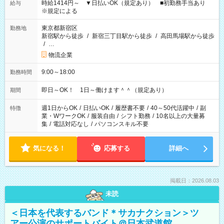
時給1414円～ ▼日払いOK（規定あり） ■初勤務手当あり
給与
※規定による
東京都新宿区
勤務地
新宿駅から徒歩
/
新宿三丁目駅から徒歩
/
高田馬場駅から徒歩
/
…
物流企業
9:00～18:00
勤務時間
即日～OK！ 1日～働けます＾＾（規定あり）
期間
週1日からOK
/
日払いOK
/
履歴書不要
/
40～50代活躍中
/
副
特徴
業・WワークOK
/
服装自由
/
シフト勤務
/
10名以上の大量募
集
/
電話対応なし
/
パソコンスキル不要
気になる！
応募する
詳細へ
掲載日：2026.08.03
未読
＜日本を代表するバンド＊サカナクション＞ツ
アー公演のサポートバイト＠日本武道館