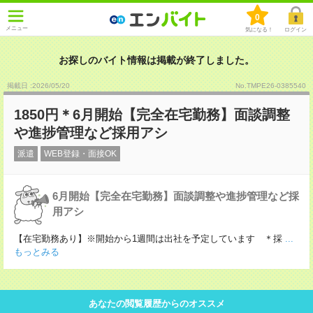
0
メニュー
気になる！
ログイン
お探しのバイト情報は掲載が終了しました。
掲載日 :2026
/
05
/
20
No.TMPE26-0385540
1850円＊6月開始【完全在宅勤務】面談調整
や進捗管理など採用アシ
派遣
WEB登録・面接OK
6月開始【完全在宅勤務】面談調整や進捗管理など採
用アシ
【在宅勤務あり】※開始から1週間は出社を予定しています ＊採
...
もっとみる
あなたの閲覧履歴からのオススメ