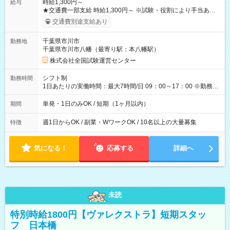
時給1,300円～
給与
★交通費一部支給 時給1,300円～ ※試験・役割により手当あり
※勤務回数により昇給あり 【即給（前払い）オプションあ
交通費別途支給あり
り！】 希望される場合、勤務から1週間ほどで給与の一部を受け
取れます。 ※手数料418円がかかります。 【過去試験日の収入
千葉県市川市
勤務地
例】 ・河合塾模擬試験 8:30～17:30（休憩1時間） 時給1,300円
千葉県市川市八幡（最寄り駅：本八幡駅）
×8時間＝日収10,400円＋交通費 ※当日の役割により時給＋100
円の場合あり ・国家試験 7:00～13:30（休憩なし） 時給1,300
株式会社全国試験運営センター
円（役割手当＋100円）×6時間＝日収8,400円＋交通費 【試用期
間】試用期間なし
シフト制
勤務時間
1日あたりの実働時間：最大7時間/日 09：00～17：00 ※勤務時
間は 試験により異なります。
単発・1日のみOK / 短期（1ヶ月以内）
期間
週1日からOK / 副業・WワークOK / 10名以上の大量募集
特徴
気になる！
応募する
詳細へ
未読
特別時給1800円【ヴァレクストラ】短期スタッ
フ 日本橋