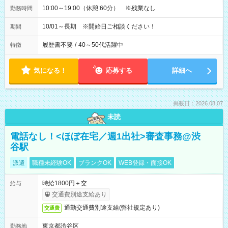
10:00～19:00（休憩:60分） ※残業なし
勤務時間
10/01～長期 ※開始日ご相談ください！
期間
履歴書不要
/
40～50代活躍中
特徴
気になる！
応募する
詳細へ
掲載日：2026.08.07
未読
電話なし！<ほぼ在宅／週1出社>審査事務@渋
谷駅
派遣
職種未経験OK
ブランクOK
WEB登録・面接OK
時給1800円＋交
給与
交通費別途支給あり
通勤交通費別途支給(弊社規定あり)
交通費
東京都渋谷区
勤務地