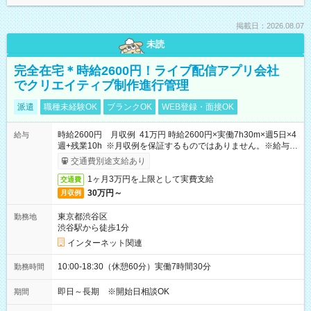
掲載日：2026.08.07
未読
完全在宅＊時給2600円！ライブ配信アプリ会社
でクリエイティブ制作進行管理
派遣
職種未経験OK
ブランクOK
WEB登録・面接OK
時給2600円 月収例 41万円 時給2600円×実働7h30m×週5日×4
給与
週+残業10h ※月収例を保証するものではありません。※給与即
受取りサービス利用可（利用条件有）
交通費別途支給あり
1ヶ月3万円を上限として実費支給
交通費
30万円～
月収例
東京都渋谷区
勤務地
渋谷駅から徒歩1分
インターネット関連
10:00-18:30（休憩60分）実働7時間30分
勤務時間
即日～長期 ※開始日相談OK
期間