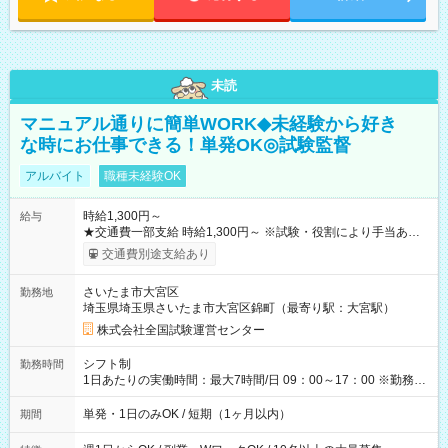
未読
マニュアル通りに簡単WORK◆未経験から好き
な時にお仕事できる！単発OK◎試験監督
アルバイト
職種未経験OK
時給1,300円～
給与
★交通費一部支給 時給1,300円～ ※試験・役割により手当あり
※勤務回数により昇給あり 【即給（前払い）オプションあ
交通費別途支給あり
り！】 希望される場合、勤務から1週間ほどで給与の一部を受け
取れます。 ※手数料418円がかかります。 【過去試験日の収入
さいたま市大宮区
勤務地
例】 ・河合塾模擬試験 8:30～17:30（休憩1時間） 時給1,300円
埼玉県埼玉県さいたま市大宮区錦町（最寄り駅：大宮駅）
×8時間＝日収10,400円＋交通費 ※当日の役割により時給＋100
円の場合あり ・国家試験 7:00～13:30（休憩なし） 時給1,300
株式会社全国試験運営センター
円（役割手当＋100円）×6時間＝日収8,400円＋交通費 【試用期
間】試用期間なし
シフト制
勤務時間
1日あたりの実働時間：最大7時間/日 09：00～17：00 ※勤務時
間は 試験により異なります。
単発・1日のみOK / 短期（1ヶ月以内）
期間