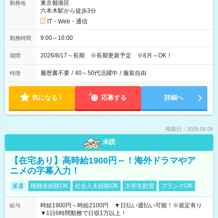
東京都港区
勤務地
六本木駅から徒歩3分
IT・Web・通信
9:00～16:00
勤務時間
2026/8/17～長期 ※長期更新予定 ※8月～OK！
期間
履歴書不要
/
40～50代活躍中
/
服装自由
特徴
気になる！
応募する
詳細へ
掲載日：2026.08.05
未読
【在宅あり】高時給1900円～！海外ドラマやア
ニメの字幕入力！
派遣
職種未経験OK
社会人未経験OK
大学生歓迎
ブランクOK
時給1900円～時給2100円 ▼日払い週払い可能！※規定有り
給与
▼1日6時間勤務で日収1万以上！