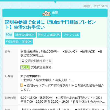
掲載日：2026.08.06
未読
説明会参加で全員に【現金2千円相当プレゼン
ト】生活のお手伝い
派遣
職種未経験OK
社会人未経験OK
ブランクOK
WEB登録・面接OK
無資格未経験：時給1500円～ ■週払いOK ■扶養内OK ■日
給与
収1万2000円以上
交通費別途支給あり
交通費全額支給
交通費
東京都世田谷区
勤務地
下北沢駅
/
駒沢大学駅
/
喜多見駅
/
…
≪自宅からドアtoドアで30分以内！≫ご希望の勤務地を紹介
します。
9:00～18:00（休憩60分） ■ご希望があれば下記シフトもOK！
勤務時間
早番 7:00～16:00 遅番 10:00～19:00 「家族と休みを合わせた
い」 「余裕を持って夕飯の準備がしたい」 「できれば残業はし
たくない」 など、ご希望を教えてくださいね。 ※Wワーク希望