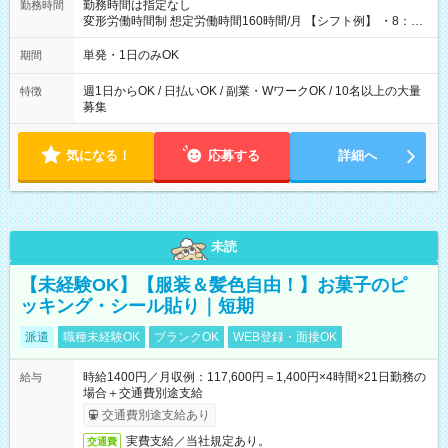
勤務時間は指定なし
勤務時間
変形労働時間制 想定労働時間160時間/月 【シフト例】 ・8：00
～21：00
単発・1日のみOK
期間
週1日からOK / 日払いOK / 副業・WワークOK / 10名以上の大量
特徴
募集
気になる！
応募する
詳細へ
未読
【未経験OK】【服装＆髪色自由！】お菓子のピ
ッキング・シール貼り｜短期
派遣
職種未経験OK
ブランクOK
WEB登録・面接OK
時給1400円／月収例：117,600円＝1,400円×4時間×21日勤務の
給与
場合＋交通費別途支給
交通費別途支給あり
実費支給／当社規定あり。
交通費