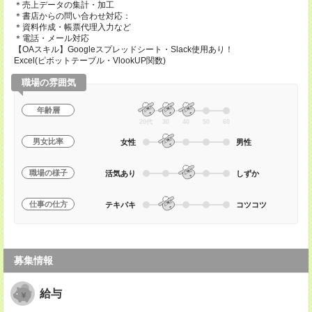
＊売上データの集計・加工
＊書店からの問い合わせ対応：
＊資料作成・帳票代理入力など
＊電話・メール対応
【OAスキル】Googleスプレッドシート・Slack使用あり！
Excel(ピボットテーブル・VlookUP関数)
職場の雰囲気
年齢層
20代
30
40
50
60
男女比率
女性
男性
職場の様子
活気あり
しずか
仕事の仕方
テキパキ
コツコツ
募集情報
給与