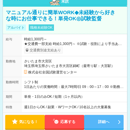
未読
マニュアル通りに簡単WORK◆未経験から好き
な時にお仕事できる！単発OK◎試験監督
アルバイト
職種未経験OK
時給1,300円～
給与
★交通費一部支給 時給1,300円～ ※試験・役割により手当あり
※勤務回数により昇給あり 【即給（前払い）オプションあ
交通費別途支給あり
り！】 希望される場合、勤務から1週間ほどで給与の一部を受け
取れます。 ※手数料418円がかかります。 【過去試験日の収入
さいたま市大宮区
勤務地
例】 ・河合塾模擬試験 8:30～17:30（休憩1時間） 時給1,300円
埼玉県埼玉県さいたま市大宮区錦町（最寄り駅：大宮駅）
×8時間＝日収10,400円＋交通費 ※当日の役割により時給＋100
円の場合あり ・国家試験 7:00～13:30（休憩なし） 時給1,300
株式会社全国試験運営センター
円（役割手当＋100円）×6時間＝日収8,400円＋交通費 【試用期
間】試用期間なし
シフト制
勤務時間
1日あたりの実働時間：最大7時間/日 09：00～17：00 ※勤務時
間は 試験により異なります。
単発・1日のみOK / 短期（1ヶ月以内）
期間
週1日からOK / 副業・WワークOK / 10名以上の大量募集
特徴
気になる！
応募する
詳細へ