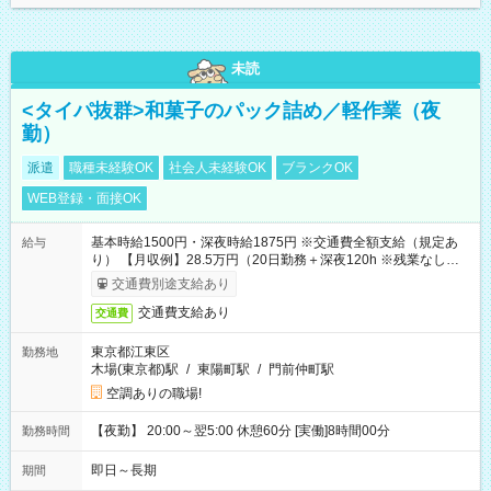
未読
<タイパ抜群>和菓子のパック詰め／軽作業（夜
勤）
派遣
職種未経験OK
社会人未経験OK
ブランクOK
WEB登録・面接OK
基本時給1500円・深夜時給1875円 ※交通費全額支給（規定あ
給与
り） 【月収例】28.5万円（20日勤務＋深夜120h ※残業なしの場
合）
交通費別途支給あり
交通費支給あり
交通費
東京都江東区
勤務地
木場(東京都)駅
/
東陽町駅
/
門前仲町駅
空調ありの職場!
【夜勤】 20:00～翌5:00 休憩60分 [実働]8時間00分
勤務時間
即日～長期
期間