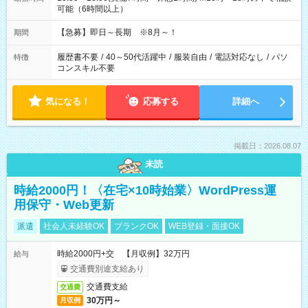
可能（6時間以上）
【急募】即日～長期 ※8月～！
期間
履歴書不要
/
40～50代活躍中
/
服装自由
/
電話対応なし
/
パソ
特徴
コンスキル不要
気になる！
応募する
詳細へ
掲載日：2026.08.07
未読
時給2000円！〈在宅×10時始業〉WordPress運
用保守・Web更新
派遣
社会人未経験OK
ブランクOK
WEB登録・面接OK
時給2000円+交 【月収例】32万円
給与
交通費別途支給あり
交通費支給
交通費
30万円～
月収例