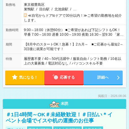
東京都豊島区
勤務地
巣鴨駅
/
目白駅
/
北池袋駅
/
…
≪自宅からドアtoドアで30分以内！≫ご希望の勤務地を紹介
します。
9:00～18:00（休憩60分） ■ご希望があれば下記シフトもOK！
勤務時間
早番 7:00～16:00 遅番 10:00～19:00 夜勤 16:30～翌9:30 「家族
と休みを合わせたい」 「余裕を持って夕飯の準備がしたい」
「できれば残業はしたくない」 など、ご希望を教えてください
【8月中のスタートOK！急募！】2カ月～ ■ご応募から最短2～
期間
ね。 ※Wワーク希望の方へ 今ご覧のお仕事で希望する勤務時間
3日後に就業が可能です！
と、もう1つのお仕事の勤務時間。 合計で週40時間を超える場
合は応募できません。
履歴書不要
/
40～50代活躍中
/
服装自由
/
シフト勤務
/
10名以
特徴
上の大量募集
/
電話対応なし
/
パソコンスキル不要
気になる！
応募する
詳細へ
掲載日：2026.08.06
未読
＃1日4時間～OK＃未経験歓迎！＃日払い＊イ
ベント会場でイスや机の運搬のお仕事