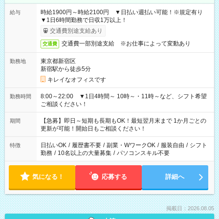
時給1900円～時給2100円 ▼日払い週払い可能！※規定有り
給与
▼1日6時間勤務で日収1万以上！
交通費別途支給あり
交通費一部別途支給 ※お仕事によって変動あり
交通費
東京都新宿区
勤務地
新宿駅から徒歩5分
キレイなオフィスです
8:00～22:00 ▼1日4時間～ 10時～・11時～など、シフト希望
勤務時間
ご相談ください！
【急募】即日～短期も長期もOK！最短翌月末まで 1か月ごとの
期間
更新が可能！開始日もご相談ください！
日払いOK
/
履歴書不要
/
副業・WワークOK
/
服装自由
/
シフト
特徴
勤務
/
10名以上の大量募集
/
パソコンスキル不要
気になる！
応募する
詳細へ
掲載日：2026.08.05