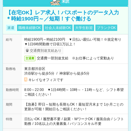
未読
【在宅OK】レア求人！パスポートのデータ入力
＊時給1900円～／短期！すぐ働ける
派遣
職種未経験OK
社会人未経験OK
大学生歓迎
ブランクOK
時給1900円～時給2100円 ▼日払い週払い可能！※規定有り
給与
▼1日6時間勤務で日収1万以上！
交通費別途支給あり
交通費一部別途支給 ※お仕事によって変動あり
交通費
東京都渋谷区
勤務地
渋谷駅から徒歩5分
/
神泉駅から徒歩5分
キレイなオフィスです
8:00～22:00 ▼1日4時間～ 10時～・11時～など、シフト希望
勤務時間
ご相談ください！
【急募】即日～短期も長期もOK！最短翌月末まで 1か月ごとの
期間
更新が可能！開始日もご相談ください！
日払いOK
/
履歴書不要
/
副業・WワークOK
/
服装自由
/
シフト
特徴
勤務
/
10名以上の大量募集
/
パソコンスキル不要