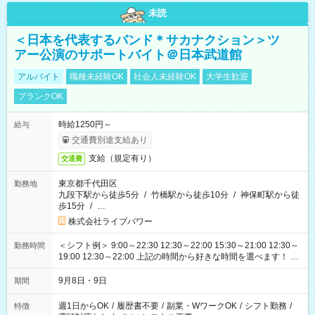
未読
＜日本を代表するバンド＊サカナクション＞ツ
アー公演のサポートバイト＠日本武道館
アルバイト
職種未経験OK
社会人未経験OK
大学生歓迎
ブランクOK
時給1250円～
給与
交通費別途支給あり
支給（規定有り）
交通費
東京都千代田区
勤務地
九段下駅から徒歩5分
/
竹橋駅から徒歩10分
/
神保町駅から徒
歩15分
/
…
株式会社ライブパワー
＜シフト例＞ 9:00～22:30 12:30～22:00 15:30～21:00 12:30～
勤務時間
19:00 12:30～22:00 上記の時間から好きな時間を選べます！ ※
時間は変更となる可能性があります
9月8日・9日
期間
週1日からOK
/
履歴書不要
/
副業・WワークOK
/
シフト勤務
/
特徴