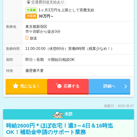
取りサービス利用可（利用条件有）
交通費別途支給あり
1ヶ月3万円を上限として実費支給
交通費
30万円～
月収例
東京都新宿区
勤務地
市ケ谷駅から徒歩3分
放送
11:00-20:00（休憩60分）実働8時間（残業少なめ！）
勤務時間
即日～長期 ※開始日相談OK
期間
履歴書不要
特徴
気になる！
応募する
詳細へ
掲載日：2026.08.07
未読
時給2600円＊ほぼ在宅！週3～4日＆16時迄
OK！補助金申請のサポート業務