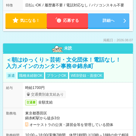
日払いOK
/
履歴書不要
/
電話対応なし
/
パソコンスキル不要
特徴
気になる！
応募する
詳細へ
掲載日：2026.08.07
未読
＜朝はゆっくり＞芸術・文化団体！電話なし！
入力メインのカンタン事務＠錦糸町
派遣
職種未経験OK
ブランクOK
WEB登録・面接OK
時給1700円
給与
交通費別途支給あり
全額支給
交通費
東京都墨田区
勤務地
錦糸町駅から徒歩3分
オーケストラの公演・講習会等を管理している団体
10:00～18:00(実働7時間 休憩1時間) ※10時～18時の中で相談
勤務時間