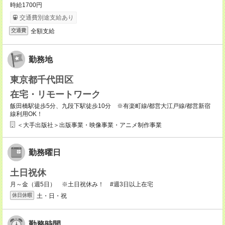
時給1700円
交通費別途支給あり
全額支給
交通費
勤務地
東京都千代田区
在宅・リモートワーク
飯田橋駅徒歩5分、九段下駅徒歩10分 ※有楽町線/都営大江戸線/都営新宿
線利用OK！
＜大手出版社＞出版事業・映像事業・アニメ制作事業
勤務曜日
土日祝休
月～金（週5日） ※土日祝休み！ #週3日以上在宅
土・日・祝
休日休暇
勤務時間