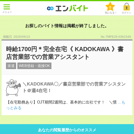
0
メニュー
気になる！
ログイン
お探しのバイト情報は掲載が終了しました。
掲載日 :2026
/
06
/
13
No.TMPE26-0361548
時給1700円＊完全在宅《 KADOKAWA 》書
店営業部での営業アシスタント
派遣
WEB登録・面接OK
＼KADOKAWA〇／書店営業部での営業アシスタン
ト＠週4在宅！
【在宅勤務あり】OJT期間2週間は、基本的に出社です！ ＼慣
...も
っとみる
あなたの閲覧履歴からのオススメ