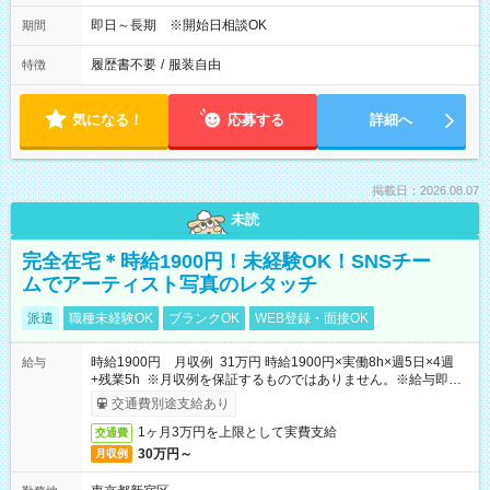
即日～長期 ※開始日相談OK
期間
履歴書不要
/
服装自由
特徴
気になる！
応募する
詳細へ
掲載日：2026.08.07
未読
完全在宅＊時給1900円！未経験OK！SNSチー
ムでアーティスト写真のレタッチ
派遣
職種未経験OK
ブランクOK
WEB登録・面接OK
時給1900円 月収例 31万円 時給1900円×実働8h×週5日×4週
給与
+残業5h ※月収例を保証するものではありません。※給与即受
取りサービス利用可（利用条件有）
交通費別途支給あり
1ヶ月3万円を上限として実費支給
交通費
30万円～
月収例