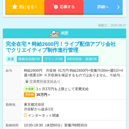
気になる！
応募する
詳細へ
掲載日：2026.08.07
未読
完全在宅＊時給2600円！ライブ配信アプリ会社
でクリエイティブ制作進行管理
派遣
職種未経験OK
ブランクOK
WEB登録・面接OK
時給2600円 月収例 41万円 時給2600円×実働7h30m×週5日×4
給与
週+残業10h ※月収例を保証するものではありません。※給与即
受取りサービス利用可（利用条件有）
交通費別途支給あり
1ヶ月3万円を上限として実費支給
交通費
30万円～
月収例
東京都渋谷区
勤務地
渋谷駅から徒歩1分
インターネット関連
10:00-18:30（休憩60分）実働7時間30分
勤務時間