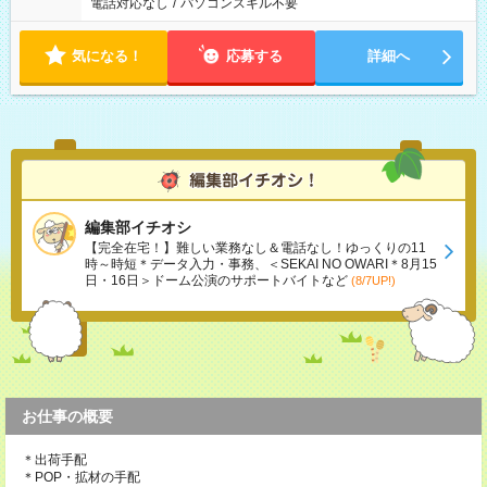
電話対応なし
/
パソコンスキル不要
気になる！
応募する
詳細へ
編集部イチオシ
【完全在宅！】難しい業務なし＆電話なし！ゆっくりの11
時～時短＊データ入力・事務、＜SEKAI NO OWARI＊8月15
日・16日＞ドーム公演のサポートバイトなど
(8/7UP!)
お仕事の概要
＊出荷手配
＊POP・拡材の手配