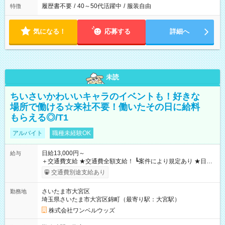
履歴書不要
/
40～50代活躍中
/
服装自由
特徴
気になる！
応募する
詳細へ
未読
ちいさいかわいいキャラのイベントも！好きな
場所で働ける☆来社不要！働いたその日に給料
もらえる◎/T1
アルバイト
職種未経験OK
日給13,000円～
給与
＋交通費支給 ★交通費全額支給！ ┗案件により規定あり ★日払
いOK！（規定あり） ┗働いたその日に現金GET♪ お仕事後はコ
交通費別途支給あり
ンビニATMから 日払い分を引き落とせます！ 【試用期間】試
用期間なし
さいたま市大宮区
勤務地
埼玉県さいたま市大宮区錦町（最寄り駅：大宮駅）
株式会社ワンベルウッズ