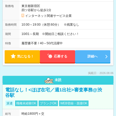
東京都新宿区
勤務地
四ツ谷駅から徒歩1分
インターネット関連サービス企業
10:00～19:00（休憩:60分） ※残業なし
勤務時間
10/01～長期 ※開始日ご相談ください！
期間
履歴書不要
/
40～50代活躍中
特徴
気になる！
応募する
詳細へ
掲載日：2026.08.06
未読
電話なし！<ほぼ在宅／週1出社>審査事務@渋
谷駅
派遣
職種未経験OK
ブランクOK
WEB登録・面接OK
時給1800円＋交
給与