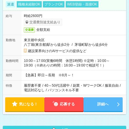
派遣
職種未経験OK
ブランクOK
WEB登録・面接OK
時給2600円
給与
交通費別途支給あり
全額支給
交通費
東京都中央区
勤務地
八丁堀(東京都)駅から徒歩2分
/
茅場町駅から徒歩6分
建設業界向けのAIサービスの提供など
10:00～17:00(実働6時間 休憩1時間) ※定時：10:00～
勤務時間
19:00（※終わりの時間：16:00～19:00で相談可！）
【急募】即日～長期 ※8月～！
期間
履歴書不要
/
40～50代活躍中
/
副業・WワークOK
/
服装自由
/
特徴
電話対応なし
/
パソコンスキル不要
気になる！
応募する
詳細へ