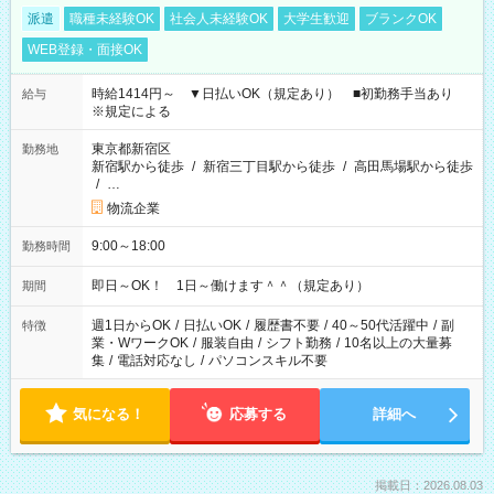
派遣
職種未経験OK
社会人未経験OK
大学生歓迎
ブランクOK
WEB登録・面接OK
時給1414円～ ▼日払いOK（規定あり） ■初勤務手当あり
給与
※規定による
東京都新宿区
勤務地
新宿駅から徒歩
/
新宿三丁目駅から徒歩
/
高田馬場駅から徒歩
/
…
物流企業
9:00～18:00
勤務時間
即日～OK！ 1日～働けます＾＾（規定あり）
期間
週1日からOK
/
日払いOK
/
履歴書不要
/
40～50代活躍中
/
副
特徴
業・WワークOK
/
服装自由
/
シフト勤務
/
10名以上の大量募
集
/
電話対応なし
/
パソコンスキル不要
気になる！
応募する
詳細へ
掲載日：2026.08.03