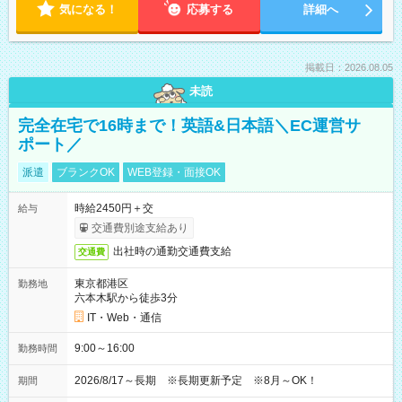
気になる！
応募する
詳細へ
掲載日：2026.08.05
未読
完全在宅で16時まで！英語&日本語＼EC運営サ
ポート／
派遣
ブランクOK
WEB登録・面接OK
時給2450円＋交
給与
交通費別途支給あり
出社時の通勤交通費支給
交通費
東京都港区
勤務地
六本木駅から徒歩3分
IT・Web・通信
9:00～16:00
勤務時間
2026/8/17～長期 ※長期更新予定 ※8月～OK！
期間