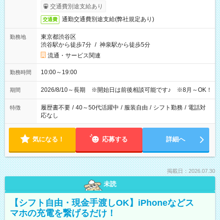
交通費別途支給あり
通勤交通費別途支給(弊社規定あり)
交通費
東京都渋谷区
勤務地
渋谷駅から徒歩7分
/
神泉駅から徒歩5分
流通・サービス関連
10:00～19:00
勤務時間
2026/8/10～長期 ※開始日は前後相談可能です♪ ※8月～OK！
期間
履歴書不要
/
40～50代活躍中
/
服装自由
/
シフト勤務
/
電話対
特徴
応なし
気になる！
応募する
詳細へ
掲載日：2026.07.30
未読
【シフト自由・現金手渡しOK】iPhoneなどス
マホの充電を繋げるだけ！