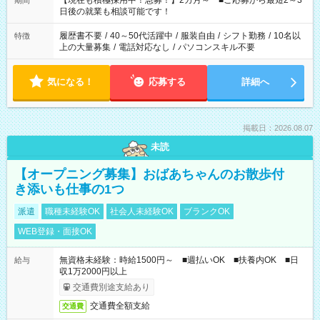
【現在も積極採用中！急募！】2カ月～ ■ご応募から最短2～3
期間
の方へ 今ご覧のお仕事で希望する勤務時間と、もう1つのお仕事
日後の就業も相談可能です！
の勤務時間。 合計で週40時間を超える場合は応募できません。
履歴書不要
/
40～50代活躍中
/
服装自由
/
シフト勤務
/
10名以
特徴
上の大量募集
/
電話対応なし
/
パソコンスキル不要
気になる！
応募する
詳細へ
掲載日：2026.08.07
未読
【オープニング募集】おばあちゃんのお散歩付
き添いも仕事の1つ
派遣
職種未経験OK
社会人未経験OK
ブランクOK
WEB登録・面接OK
無資格未経験：時給1500円～ ■週払いOK ■扶養内OK ■日
給与
収1万2000円以上
交通費別途支給あり
交通費全額支給
交通費