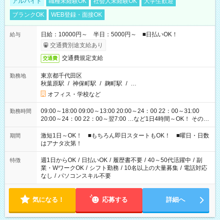
アルバイト
職種未経験OK
社会人未経験OK
大学生歓迎
ブランクOK
WEB登録・面接OK
日給：10000円～ 半日：5000円～ ■日払いOK！
給与
交通費別途支給あり
交通費規定支給
交通費
東京都千代田区
勤務地
秋葉原駅
/
神保町駅
/
麹町駅
/
…
オフィス・学校など
09:00～18:00 09:00～13:00 20:00～24：00 22：00～31:00
勤務時間
20:00～24：00 22：00～翌7:00 …など1日4時間～OK！ その他
シフトもございます！ お気軽にご相談ください！
激短1日～OK！ ■もちろん即日スタートもOK！ ■曜日・日数
期間
はアナタ次第！
週1日からOK
/
日払いOK
/
履歴書不要
/
40～50代活躍中
/
副
特徴
業・WワークOK
/
シフト勤務
/
10名以上の大量募集
/
電話対応
なし
/
パソコンスキル不要
気になる！
応募する
詳細へ