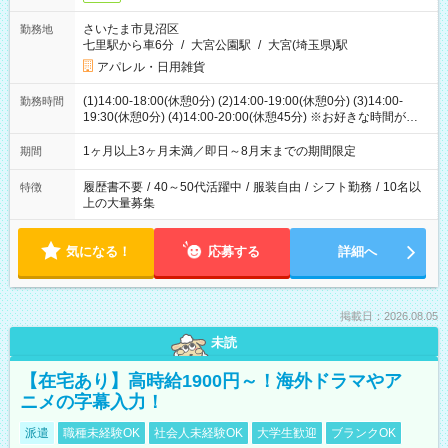
さいたま市見沼区
勤務地
七里駅から車6分
/
大宮公園駅
/
大宮(埼玉県)駅
アパレル・日用雑貨
(1)14:00-18:00(休憩0分) (2)14:00-19:00(休憩0分) (3)14:00-
勤務時間
19:30(休憩0分) (4)14:00-20:00(休憩45分) ※お好きな時間が選べ
ます
1ヶ月以上3ヶ月未満／即日～8月末までの期間限定
期間
履歴書不要
/
40～50代活躍中
/
服装自由
/
シフト勤務
/
10名以
特徴
上の大量募集
気になる！
応募する
詳細へ
掲載日：2026.08.05
未読
【在宅あり】高時給1900円～！海外ドラマやア
ニメの字幕入力！
派遣
職種未経験OK
社会人未経験OK
大学生歓迎
ブランクOK