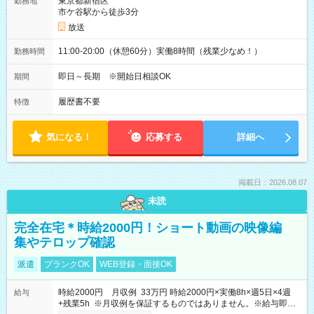
東京都新宿区
勤務地
市ケ谷駅から徒歩3分
放送
11:00-20:00（休憩60分）実働8時間（残業少なめ！）
勤務時間
即日～長期 ※開始日相談OK
期間
履歴書不要
特徴
気になる！
応募する
詳細へ
掲載日：2026.08.07
未読
完全在宅＊時給2000円！ショート動画の映像編
集やテロップ確認
派遣
ブランクOK
WEB登録・面接OK
時給2000円 月収例 33万円 時給2000円×実働8h×週5日×4週
給与
+残業5h ※月収例を保証するものではありません。※給与即受