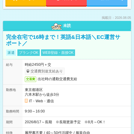
掲載日：2026.08.05
未読
完全在宅で16時まで！英語&日本語＼EC運営サ
ポート／
派遣
ブランクOK
WEB登録・面接OK
時給2450円＋交
給与
交通費別途支給あり
出社時の通勤交通費支給
交通費
東京都港区
勤務地
六本木駅から徒歩3分
IT・Web・通信
9:00～16:00
勤務時間
2026/8/17～長期 ※長期更新予定 ※8月～OK！
期間
履歴書不要
/
40～50代活躍中
/
服装自由
特徴