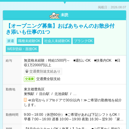
掲載日：2026.08.07
未読
【オープニング募集】おばあちゃんのお散歩付
き添いも仕事の1つ
派遣
職種未経験OK
社会人未経験OK
ブランクOK
WEB登録・面接OK
無資格未経験：時給1500円～ ■週払いOK ■扶養内OK ■日
給与
収1万2000円以上
交通費別途支給あり
交通費全額支給
交通費
東京都豊島区
勤務地
巣鴨駅
/
目白駅
/
北池袋駅
/
…
≪自宅からドアtoドアで30分以内！≫ご希望の勤務地を紹介
します。
9:00～18:00（休憩60分） ■ご希望があれば下記シフトもOK！
勤務時間
早番 7:00～16:00 遅番 10:00～19:00 夜勤 16:30～翌9:30 「家族
と休みを合わせたい」 「余裕を持って夕飯の準備がしたい」
「できれば残業はしたくない」 など、ご希望を教えてください