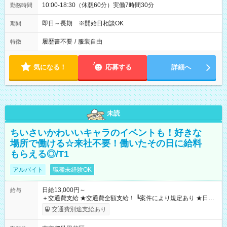
10:00-18:30（休憩60分）実働7時間30分
勤務時間
即日～長期 ※開始日相談OK
期間
履歴書不要
/
服装自由
特徴
気になる！
応募する
詳細へ
未読
ちいさいかわいいキャラのイベントも！好きな
場所で働ける☆来社不要！働いたその日に給料
もらえる◎/T1
アルバイト
職種未経験OK
日給13,000円～
給与
＋交通費支給 ★交通費全額支給！ ┗案件により規定あり ★日払
いOK！（規定あり） ┗働いたその日に現金GET♪ お仕事後はコ
交通費別途支給あり
ンビニATMから 日払い分を引き落とせます！ 【試用期間】試
用期間なし