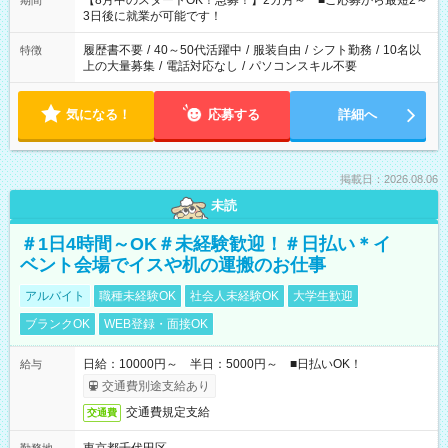
【8月中のスタートOK！急募！】2カ月～ ■ご応募から最短2～
期間
ね。 ※Wワーク希望の方へ 今ご覧のお仕事で希望する勤務時間
3日後に就業が可能です！
と、もう1つのお仕事の勤務時間。 合計で週40時間を超える場
合は応募できません。
履歴書不要
/
40～50代活躍中
/
服装自由
/
シフト勤務
/
10名以
特徴
上の大量募集
/
電話対応なし
/
パソコンスキル不要
気になる！
応募する
詳細へ
掲載日：2026.08.06
未読
＃1日4時間～OK＃未経験歓迎！＃日払い＊イ
ベント会場でイスや机の運搬のお仕事
アルバイト
職種未経験OK
社会人未経験OK
大学生歓迎
ブランクOK
WEB登録・面接OK
日給：10000円～ 半日：5000円～ ■日払いOK！
給与
交通費別途支給あり
交通費規定支給
交通費