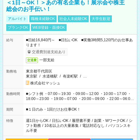
＜1日～OK！＞あの有名企業も！展示会や株主
総会のお手伝い！
アルバイト
職種未経験OK
社会人未経験OK
大学生歓迎
ブランクOK
WEB登録・面接OK
■日給16,840円～ ■日払いOK ■実働3時間5,120円のお仕事あ
給与
ります！
交通費別途支給あり
一部支給
交通費
東京都千代田区
勤務地
東京駅
/
水道橋駅
/
有楽町駅
/
…
株式会社マッシュ
■シフト例 ・07:00～19:30 ・09:00～12:00 ・10:00～17:00 ・
勤務時間
18:00～23:00 ・19:00～07:00 ・20:00～09:00 ・22:00～06:00
etc ★最短で3時間で5,120円のお仕事から 15時間で2万円近く稼
げるお仕事も！ ご希望のお時間に合わせてご紹介！ ※シフトは
■１日のみ・1回だけお仕事OK！
期間
現場によって異なります。 ※勿論、休憩時間はあるのでご安心
ください！
週1日からOK
/
日払いOK
/
履歴書不要
/
副業・WワークOK
/
シ
特徴
フト勤務
/
10名以上の大量募集
/
電話対応なし
/
パソコンスキ
ル不要