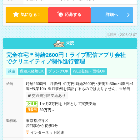
気になる！
応募する
詳細へ
掲載日：2026.08.07
未読
完全在宅＊時給2600円！ライブ配信アプリ会社
でクリエイティブ制作進行管理
派遣
職種未経験OK
ブランクOK
WEB登録・面接OK
時給2600円 月収例 41万円 時給2600円×実働7h30m×週5日×4
給与
週+残業10h ※月収例を保証するものではありません。※給与即
受取りサービス利用可（利用条件有）
交通費別途支給あり
1ヶ月3万円を上限として実費支給
交通費
30万円～
月収例
東京都渋谷区
勤務地
渋谷駅から徒歩1分
インターネット関連