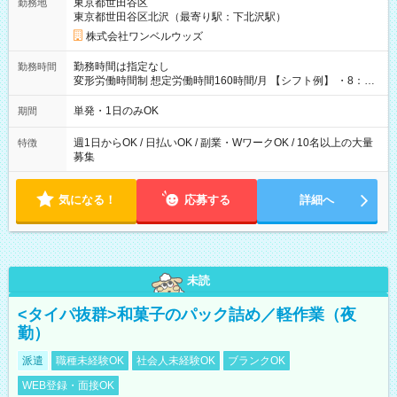
東京都世田谷区
勤務地
東京都世田谷区北沢（最寄り駅：下北沢駅）
株式会社ワンベルウッズ
勤務時間は指定なし
勤務時間
変形労働時間制 想定労働時間160時間/月 【シフト例】 ・8：00
～21：00
単発・1日のみOK
期間
週1日からOK / 日払いOK / 副業・WワークOK / 10名以上の大量
特徴
募集
気になる！
応募する
詳細へ
未読
<タイパ抜群>和菓子のパック詰め／軽作業（夜
勤）
派遣
職種未経験OK
社会人未経験OK
ブランクOK
WEB登録・面接OK