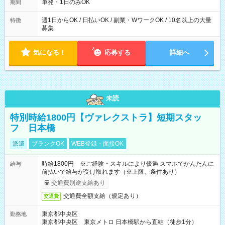
単発・1日のみOK
期間
週1日からOK / 日払いOK / 副業・WワークOK / 10名以上の大量
特徴
募集
気になる！
応募する
詳細へ
未読
特別時給1800円【ヴァレクストラ】短期スタッ
フ 日本橋
派遣
ブランクOK
WEB登録・面接OK
時給1800円 ※ご経験・スキルにより優遇 スマホでかんたんに
給与
前払いで給与が受け取れます（※上限、条件あり）
交通費別途支給あり
交通費全額支給（規定あり）
交通費
東京都中央区
勤務地
東京都中央区 東京メトロ 日本橋駅から直結（徒歩1分）