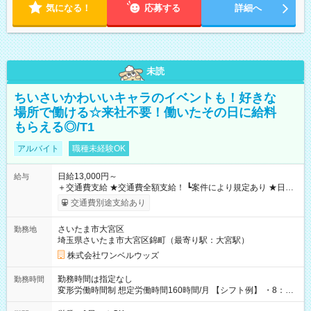
気になる！
応募する
詳細へ
未読
ちいさいかわいいキャラのイベントも！好きな
場所で働ける☆来社不要！働いたその日に給料
もらえる◎/T1
アルバイト
職種未経験OK
日給13,000円～
給与
＋交通費支給 ★交通費全額支給！ ┗案件により規定あり ★日払
いOK！（規定あり） ┗働いたその日に現金GET♪ お仕事後はコ
交通費別途支給あり
ンビニATMから 日払い分を引き落とせます！ 【試用期間】試
用期間なし
さいたま市大宮区
勤務地
埼玉県さいたま市大宮区錦町（最寄り駅：大宮駅）
株式会社ワンベルウッズ
勤務時間は指定なし
勤務時間
変形労働時間制 想定労働時間160時間/月 【シフト例】 ・8：00
～21：00