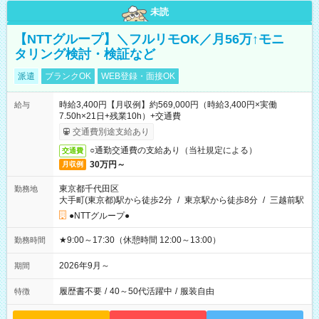
未読
【NTTグループ】＼フルリモOK／月56万↑モニ
タリング検討・検証など
派遣
ブランクOK
WEB登録・面接OK
時給3,400円【月収例】約569,000円（時給3,400円×実働
給与
7.50h×21日+残業10h）+交通費
交通費別途支給あり
○通勤交通費の支給あり（当社規定による）
交通費
30万円～
月収例
東京都千代田区
勤務地
大手町(東京都)駅から徒歩2分
/
東京駅から徒歩8分
/
三越前駅
●NTTグループ●
★9:00～17:30（休憩時間 12:00～13:00）
勤務時間
2026年9月～
期間
履歴書不要
/
40～50代活躍中
/
服装自由
特徴