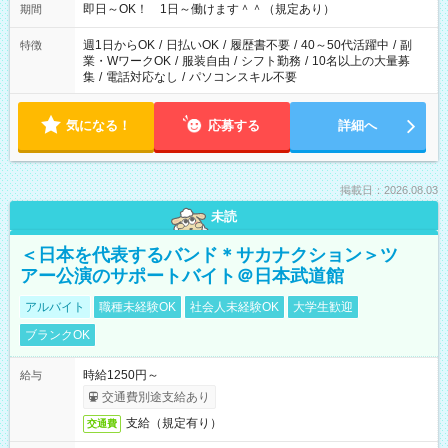
即日～OK！ 1日～働けます＾＾（規定あり）
期間
週1日からOK
/
日払いOK
/
履歴書不要
/
40～50代活躍中
/
副
特徴
業・WワークOK
/
服装自由
/
シフト勤務
/
10名以上の大量募
集
/
電話対応なし
/
パソコンスキル不要
気になる！
応募する
詳細へ
掲載日：2026.08.03
未読
＜日本を代表するバンド＊サカナクション＞ツ
アー公演のサポートバイト＠日本武道館
アルバイト
職種未経験OK
社会人未経験OK
大学生歓迎
ブランクOK
時給1250円～
給与
交通費別途支給あり
支給（規定有り）
交通費