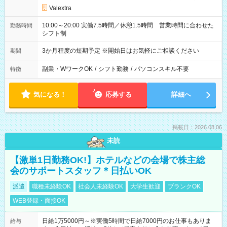
Valextra
10:00～20:00 実働7.5時間／休憩1.5時間 営業時間に合わせた
勤務時間
シフト制
3か月程度の短期予定 ※開始日はお気軽にご相談ください
期間
副業・WワークOK
/
シフト勤務
/
パソコンスキル不要
特徴
気になる！
応募する
詳細へ
掲載日：2026.08.06
未読
【激単1日勤務OK!】ホテルなどの会場で株主総
会のサポートスタッフ＊日払いOK
派遣
職種未経験OK
社会人未経験OK
大学生歓迎
ブランクOK
WEB登録・面接OK
日給1万5000円～※実働5時間で日給7000円のお仕事もありま
給与