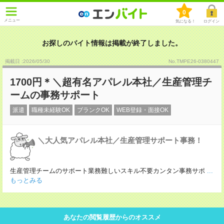
0
メニュー
気になる！
ログイン
お探しのバイト情報は掲載が終了しました。
掲載日 :2026
/
05
/
30
No.TMPE26-0380447
1700円＊＼超有名アパレル本社／生産管理チ
ームの事務サポート
派遣
職種未経験OK
ブランクOK
WEB登録・面接OK
＼大人気アパレル本社／生産管理サポート事務！
生産管理チームのサポート業務難しいスキル不要カンタン事務サポ
...
もっとみる
あなたの閲覧履歴からのオススメ