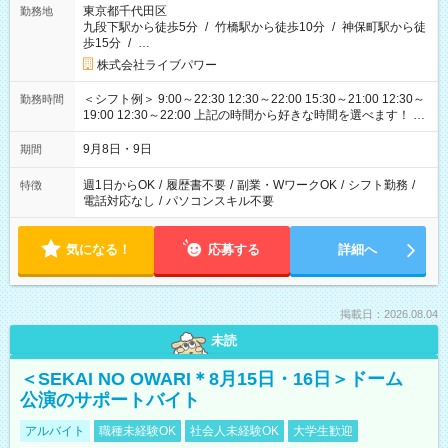
東京都千代田区
勤務地
九段下駅から徒歩5分
/
竹橋駅から徒歩10分
/
神保町駅から徒
歩15分
/
…
株式会社ライブパワー
＜シフト例＞ 9:00～22:30 12:30～22:00 15:30～21:00 12:30～
勤務時間
19:00 12:30～22:00 上記の時間から好きな時間を選べます！ ※
時間は変更となる可能性があります
9月8日・9日
期間
週1日からOK
/
履歴書不要
/
副業・WワークOK
/
シフト勤務
/
特徴
電話対応なし
/
パソコンスキル不要
気になる！
応募する
詳細へ
掲載日：2026.08.04
未読
＜SEKAI NO OWARI＊8月15日・16日＞ドーム
公演のサポートバイト
アルバイト
職種未経験OK
社会人未経験OK
大学生歓迎