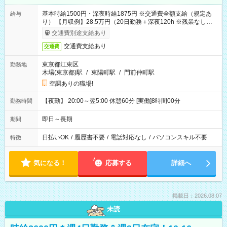
基本時給1500円・深夜時給1875円 ※交通費全額支給（規定あ
給与
り） 【月収例】28.5万円（20日勤務＋深夜120h ※残業なしの場
合）
交通費別途支給あり
交通費支給あり
交通費
東京都江東区
勤務地
木場(東京都)駅
/
東陽町駅
/
門前仲町駅
空調ありの職場!
【夜勤】 20:00～翌5:00 休憩60分 [実働]8時間00分
勤務時間
即日～長期
期間
日払いOK
/
履歴書不要
/
電話対応なし
/
パソコンスキル不要
特徴
気になる！
応募する
詳細へ
掲載日：2026.08.07
未読