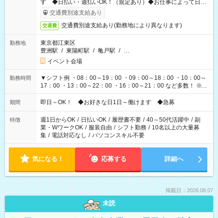
す ◆日払い・週払いOK！（規定あり）◆お仕事によって日給
も異なります
交通費別途支給あり
交通費別途支給あり(勤務地により異なります)
交通費
東京都江東区
勤務地
豊洲駅
/
東陽町駅
/
亀戸駅
/
…
イベント会場
▼シフト例 ・08：00～19：00 ・09：00～18：00 ・10：00～
勤務時間
17：00 ・13：00～22：00 ・16：00～21：00 など多数！ ※お
仕事により勤務時間が異なります
即日～OK！ ◆お好きな日1日～働けます ◆急募
期間
週1日からOK
/
日払いOK
/
履歴書不要
/
40～50代活躍中
/
副
特徴
業・WワークOK
/
服装自由
/
シフト勤務
/
10名以上の大量募
集
/
電話対応なし
/
パソコンスキル不要
気になる！
応募する
詳細へ
掲載日：2026.08.07
未読