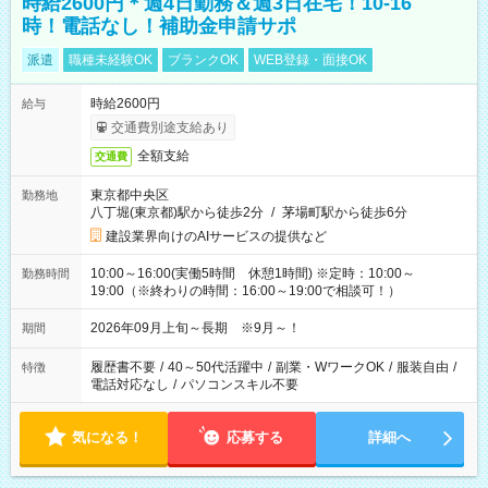
時給2600円＊週4日勤務＆週3日在宅！10-16
時！電話なし！補助金申請サポ
派遣
職種未経験OK
ブランクOK
WEB登録・面接OK
時給2600円
給与
交通費別途支給あり
全額支給
交通費
東京都中央区
勤務地
八丁堀(東京都)駅から徒歩2分
/
茅場町駅から徒歩6分
建設業界向けのAIサービスの提供など
10:00～16:00(実働5時間 休憩1時間) ※定時：10:00～
勤務時間
19:00（※終わりの時間：16:00～19:00で相談可！）
2026年09月上旬～長期 ※9月～！
期間
履歴書不要
/
40～50代活躍中
/
副業・WワークOK
/
服装自由
/
特徴
電話対応なし
/
パソコンスキル不要
気になる！
応募する
詳細へ