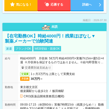
気になる！
応募する
詳細へ
掲載日：2026.07.30
未読
【在宅勤務OK】時給4000円！残業ほぼなし▼
製薬メーカーで治験関連
派遣
ブランクOK
WEB登録・面接OK
時給4000円 月収例 58万円 時給4000円×実働7h15m×週5日×4
給与
週 ※月収例を保証するものではありません。※給与即受取りサ
ービス利用可（利用条件有）
交通費別途支給あり
1ヶ月3万円を上限として実費支給
交通費
30万円～
月収例
東京都文京区
勤務地
後楽園駅から徒歩1分
/
飯田橋駅
CRO(医薬品開発業務受託機関)
09:00-17:15（休憩60分）実働7時間15分（残業少なめ！） 勤務
勤務時間
時間を下記の範囲で調整することも可能です。 ・勤務開始時