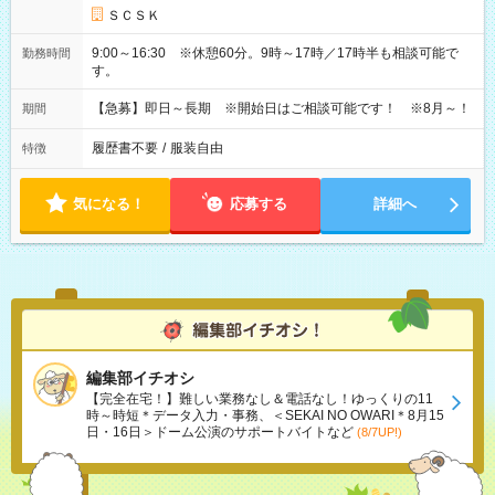
ＳＣＳＫ
9:00～16:30 ※休憩60分。9時～17時／17時半も相談可能で
勤務時間
す。
【急募】即日～長期 ※開始日はご相談可能です！ ※8月～！
期間
履歴書不要
/
服装自由
特徴
気になる！
応募する
詳細へ
編集部イチオシ
【完全在宅！】難しい業務なし＆電話なし！ゆっくりの11
時～時短＊データ入力・事務、＜SEKAI NO OWARI＊8月15
日・16日＞ドーム公演のサポートバイトなど
(8/7UP!)