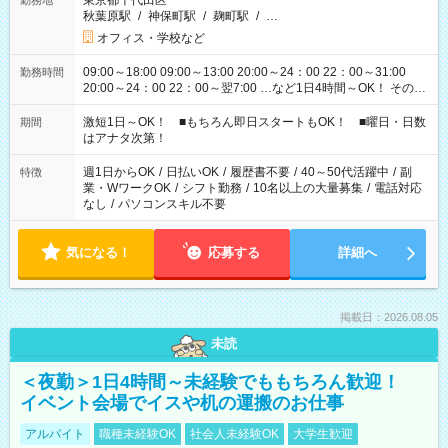
東京都千代田区
勤務地
秋葉原駅
/
神保町駅
/
麹町駅
/
…
オフィス・学校など
09:00～18:00 09:00～13:00 20:00～24：00 22：00～31:00
勤務時間
20:00～24：00 22：00～翌7:00 …など1日4時間～OK！ その他
シフトもございます！ お気軽にご相談ください！
激短1日～OK！ ■もちろん即日スタートもOK！ ■曜日・日数
期間
はアナタ次第！
週1日からOK
/
日払いOK
/
履歴書不要
/
40～50代活躍中
/
副
特徴
業・WワークOK
/
シフト勤務
/
10名以上の大量募集
/
電話対応
なし
/
パソコンスキル不要
気になる！
応募する
詳細へ
掲載日：2026.08.05
未読
＜夜勤＞1日4時間～未経験でももちろん歓迎！
イベント会場でイスや机の運搬のお仕事
アルバイト
職種未経験OK
社会人未経験OK
大学生歓迎