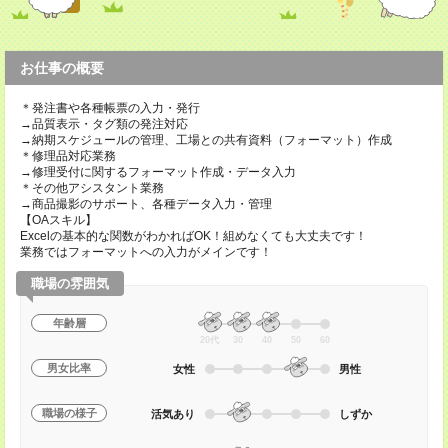
お仕事の概要
＊発注書や各種帳票の入力・発行
→品質表示・タグ類の発注対応
→納期スケジュールの管理、工場との共有資料（フォーマット）作成
＊修理品対応業務
→修理受付に関するフォーマット作成・データ入力
＊その他アシスタント業務
→商品撮影のサポート、各種データ入力・管理
【OAスキル】
Excelの基本的な関数がわかればOK！組めなくても大丈夫です！
業務ではフォーマットへの入力がメインです！
職場の雰囲気
年齢層
20代
30
40
50
60
男女比率
女性
男性
職場の様子
活気あり
しずか