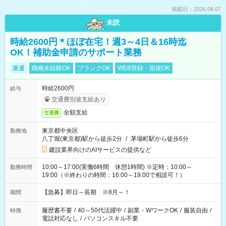
掲載日：2026.08.07
未読
時給2600円＊ほぼ在宅！週3～4日＆16時迄
OK！補助金申請のサポート業務
派遣
職種未経験OK
ブランクOK
WEB登録・面接OK
時給2600円
給与
交通費別途支給あり
全額支給
交通費
東京都中央区
勤務地
八丁堀(東京都)駅から徒歩2分
/
茅場町駅から徒歩6分
建設業界向けのAIサービスの提供など
10:00～17:00(実働6時間 休憩1時間) ※定時：10:00～
勤務時間
19:00（※終わりの時間：16:00～19:00で相談可！）
【急募】即日～長期 ※8月～！
期間
履歴書不要
/
40～50代活躍中
/
副業・WワークOK
/
服装自由
/
特徴
電話対応なし
/
パソコンスキル不要