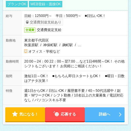
ブランクOK
WEB登録・面接OK
日給：12500円～ 半日：5000円～ ■日払いOK！
給与
交通費別途支給あり
交通費規定支給
交通費
東京都千代田区
勤務地
秋葉原駅
/
神保町駅
/
麹町駅
/
…
オフィス・学校など
20:00～24：00 22：00～翌7:00 …など1日4時間～OK！ その他
勤務時間
シフトもございます！ お気軽にご相談ください！
激短1日～OK！ ■もちろん即日スタートもOK！ ■曜日・日数
期間
はアナタ次第！
週1日からOK
/
日払いOK
/
履歴書不要
/
40～50代活躍中
/
副
特徴
業・WワークOK
/
シフト勤務
/
10名以上の大量募集
/
電話対応
なし
/
パソコンスキル不要
気になる！
応募する
詳細へ