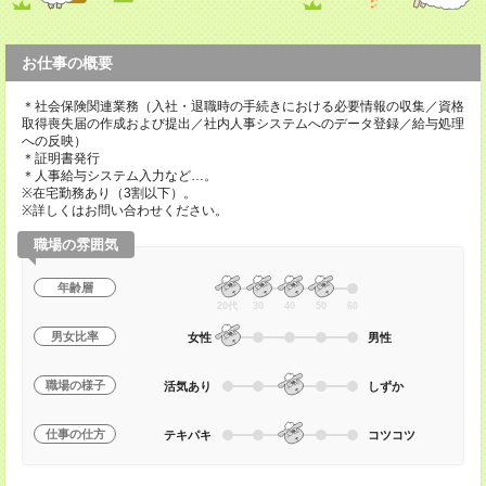
お仕事の概要
＊社会保険関連業務（入社・退職時の手続きにおける必要情報の収集／資格
取得喪失届の作成および提出／社内人事システムへのデータ登録／給与処理
への反映）
＊証明書発行
＊人事給与システム入力など…。
※在宅勤務あり（3割以下）。
※詳しくはお問い合わせください。
職場の雰囲気
年齢層
20代
30
40
50
60
男女比率
女性
男性
職場の様子
活気あり
しずか
仕事の仕方
テキパキ
コツコツ