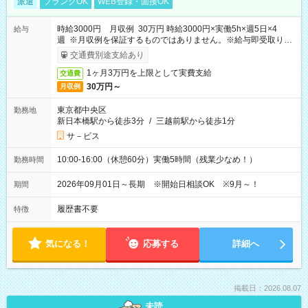
派遣
ブランクOK
WEB登録・面接OK
時給3000円 月収例 30万円 時給3000円×実働5h×週5日×4
給与
週 ※月収例を保証するものではありません。※給与即受取りサ
ービス利用可（利用条件有）
交通費別途支給あり
1ヶ月3万円を上限として実費支給
交通費
30万円～
月収例
東京都中央区
勤務地
新日本橋駅から徒歩3分
/
三越前駅から徒歩1分
サ－ビス
10:00-16:00（休憩60分）実働5時間（残業少なめ！）
勤務時間
2026年09月01日～長期 ※開始日相談OK ※9月～！
期間
履歴書不要
特徴
気になる！
応募する
詳細へ
掲載日：2026.08.07
未読