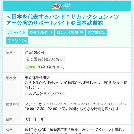
未読
＜日本を代表するバンド＊サカナクション＞ツ
アー公演のサポートバイト＠日本武道館
アルバイト
職種未経験OK
社会人未経験OK
大学生歓迎
ブランクOK
時給1250円～
給与
交通費別途支給あり
支給（規定有り）
交通費
東京都千代田区
勤務地
九段下駅から徒歩5分
/
竹橋駅から徒歩10分
/
神保町駅から徒
歩15分
/
…
株式会社ライブパワー
＜シフト例＞ 9:00～22:30 12:30～22:00 15:30～21:00 12:30～
勤務時間
19:00 12:30～22:00 上記の時間から好きな時間を選べます！ ※
時間は変更となる可能性があります
9月8日・9日
期間
週1日からOK
/
履歴書不要
/
副業・WワークOK
/
シフト勤務
/
特徴