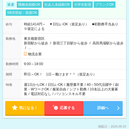
派遣
職種未経験OK
社会人未経験OK
大学生歓迎
ブランクOK
WEB登録・面接OK
時給1414円～ ▼日払いOK（規定あり） ■初勤務手当あり
給与
※規定による
東京都新宿区
勤務地
新宿駅から徒歩
/
新宿三丁目駅から徒歩
/
高田馬場駅から徒歩
/
…
物流企業
9:00～18:00
勤務時間
即日～OK！ 1日～働けます＾＾（規定あり）
期間
週1日からOK
/
日払いOK
/
履歴書不要
/
40～50代活躍中
/
副
特徴
業・WワークOK
/
服装自由
/
シフト勤務
/
10名以上の大量募
集
/
電話対応なし
/
パソコンスキル不要
気になる！
応募する
詳細へ
掲載日：2026.08.03