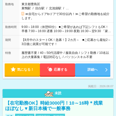
東京都豊島区
勤務地
巣鴨駅
/
目白駅
/
北池袋駅
/
…
≪自宅からドアtoドアで30分以内！≫ご希望の勤務地を紹介
します。
9:00～18:00（休憩60分） ■ご希望があれば下記シフトもOK！
勤務時間
早番 7:00～16:00 遅番 10:00～19:00 夜勤 16:30～翌9:30 「家族
と休みを合わせたい」 「余裕を持って夕飯の準備がしたい」
「できれば残業はしたくない」 など、ご希望を教えてください
【8月中のスタートOK！急募！】2カ月～ ■ご応募から最短2～
期間
ね。 ※Wワーク希望の方へ 今ご覧のお仕事で希望する勤務時間
3日後に就業が可能です！
と、もう1つのお仕事の勤務時間。 合計で週40時間を超える場
合は応募できません。
履歴書不要
/
40～50代活躍中
/
服装自由
/
シフト勤務
/
10名以
特徴
上の大量募集
/
電話対応なし
/
パソコンスキル不要
気になる！
応募する
詳細へ
掲載日：2026.08.07
未読
【在宅勤務OK】時給3000円！10～16時＊残業
ほぼなし▼新日本橋で一般事務