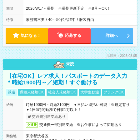
2026/8/17～長期 ※長期更新予定 ※8月～OK！
期間
履歴書不要
/
40～50代活躍中
/
服装自由
特徴
気になる！
応募する
詳細へ
掲載日：2026.08.05
未読
【在宅OK】レア求人！パスポートのデータ入力
＊時給1900円～／短期！すぐ働ける
派遣
職種未経験OK
社会人未経験OK
大学生歓迎
ブランクOK
時給1900円～時給2100円 ▼日払い週払い可能！※規定有り
給与
▼1日6時間勤務で日収1万以上！
交通費別途支給あり
交通費一部別途支給 ※お仕事によって変動あり
交通費
東京都渋谷区
勤務地