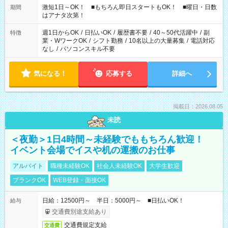
激短1日～OK！ ■もちろん即日スタートもOK！ ■曜日・日数
期間
はアナタ次第！
週1日からOK
/
日払いOK
/
履歴書不要
/
40～50代活躍中
/
副
特徴
業・WワークOK
/
シフト勤務
/
10名以上の大量募集
/
電話対応
なし
/
パソコンスキル不要
気になる！
応募する
詳細へ
掲載日：2026.08.05
未読
＜夜勤＞1日4時間～未経験でももちろん歓迎！
イベント会場でイスや机の運搬のお仕事
アルバイト
職種未経験OK
社会人未経験OK
大学生歓迎
ブランクOK
WEB登録・面接OK
日給：12500円～ 半日：5000円～ ■日払いOK！
給与
交通費別途支給あり
交通費規定支給
交通費