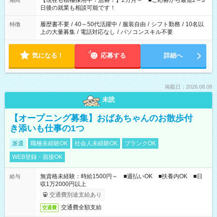
【現在も積極採用中！急募！】2カ月～ ■ご応募から最短2～3
期間
の方へ 今ご覧のお仕事で希望する勤務時間と、もう1つのお仕事
日後の就業も相談可能です！
の勤務時間。 合計で週40時間を超える場合は応募できません。
履歴書不要
/
40～50代活躍中
/
服装自由
/
シフト勤務
/
10名以
特徴
上の大量募集
/
電話対応なし
/
パソコンスキル不要
気になる！
応募する
詳細へ
掲載日：2026.08.08
未読
【オープニング募集】おばあちゃんのお散歩付
き添いも仕事の1つ
派遣
職種未経験OK
社会人未経験OK
ブランクOK
WEB登録・面接OK
無資格未経験：時給1500円～ ■週払いOK ■扶養内OK ■日
給与
収1万2000円以上
交通費別途支給あり
交通費全額支給
交通費