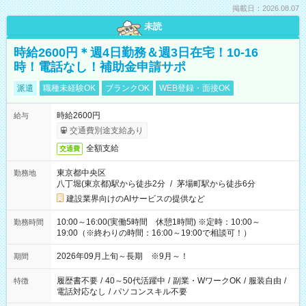
掲載日：2026.08.07
未読
時給2600円＊週4日勤務＆週3日在宅！10-16
時！電話なし！補助金申請サポ
派遣
職種未経験OK
ブランクOK
WEB登録・面接OK
時給2600円
給与
交通費別途支給あり
全額支給
交通費
東京都中央区
勤務地
八丁堀(東京都)駅から徒歩2分
/
茅場町駅から徒歩6分
建設業界向けのAIサービスの提供など
10:00～16:00(実働5時間 休憩1時間) ※定時：10:00～
勤務時間
19:00（※終わりの時間：16:00～19:00で相談可！）
2026年09月上旬～長期 ※9月～！
期間
履歴書不要
/
40～50代活躍中
/
副業・WワークOK
/
服装自由
/
特徴
電話対応なし
/
パソコンスキル不要