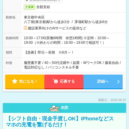
全額支給
交通費
東京都中央区
勤務地
八丁堀(東京都)駅から徒歩2分
/
茅場町駅から徒歩6分
建設業界向けのAIサービスの提供など
10:00～17:00(実働6時間 休憩1時間) ※定時：10:00～
勤務時間
19:00（※終わりの時間：16:00～19:00で相談可！）
【急募】即日～長期 ※8月～！
期間
履歴書不要
/
40～50代活躍中
/
副業・WワークOK
/
服装自由
/
特徴
電話対応なし
/
パソコンスキル不要
気になる！
応募する
詳細へ
掲載日：2026.08.07
未読
【シフト自由・現金手渡しOK】iPhoneなどス
マホの充電を繋げるだけ！