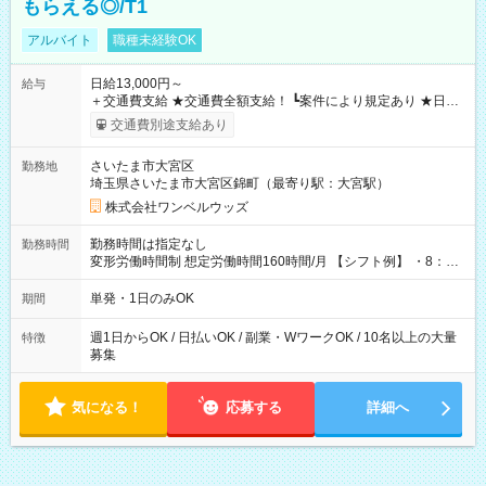
もらえる◎/T1
アルバイト
職種未経験OK
日給13,000円～
給与
＋交通費支給 ★交通費全額支給！ ┗案件により規定あり ★日払
いOK！（規定あり） ┗働いたその日に現金GET♪ お仕事後はコ
交通費別途支給あり
ンビニATMから 日払い分を引き落とせます！ 【試用期間】試
用期間なし
さいたま市大宮区
勤務地
埼玉県さいたま市大宮区錦町（最寄り駅：大宮駅）
株式会社ワンベルウッズ
勤務時間は指定なし
勤務時間
変形労働時間制 想定労働時間160時間/月 【シフト例】 ・8：00
～21：00
単発・1日のみOK
期間
週1日からOK / 日払いOK / 副業・WワークOK / 10名以上の大量
特徴
募集
気になる！
応募する
詳細へ