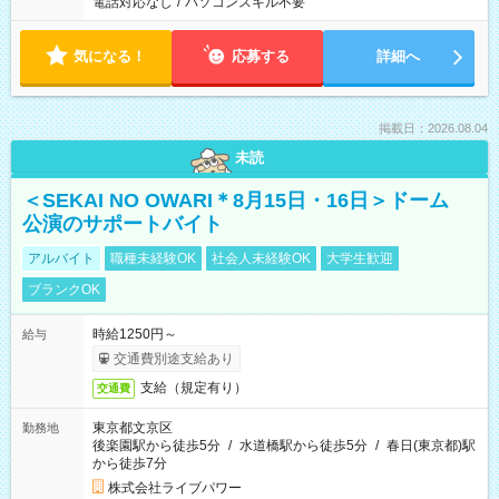
電話対応なし
/
パソコンスキル不要
気になる！
応募する
詳細へ
掲載日：2026.08.04
未読
＜SEKAI NO OWARI＊8月15日・16日＞ドーム
公演のサポートバイト
アルバイト
職種未経験OK
社会人未経験OK
大学生歓迎
ブランクOK
時給1250円～
給与
交通費別途支給あり
支給（規定有り）
交通費
東京都文京区
勤務地
後楽園駅から徒歩5分
/
水道橋駅から徒歩5分
/
春日(東京都)駅
から徒歩7分
株式会社ライブパワー