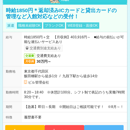
時給1850円＊返却済みICカードと貸出カードの
管理など入館対応などの受付！
派遣
職種未経験OK
ブランクOK
WEB登録・面接OK
時給1850円＋交 【月収例】403,916円～ ■給与の前払いが可
給与
能な速払いサービスあり
交通費別途支給あり
交通費支給あり
交通費
30万円～
月収例
東京都千代田区
勤務地
飯田橋駅から徒歩1分
/
九段下駅から徒歩14分
ビル管理会社
8:20～18:40 ※休憩計100分。シフト制で表記のうち実働7時間
勤務時間
30分です。
【急募】即日～長期 ※開始日はご相談可能です！ ※8月～！
期間
履歴書不要
特徴