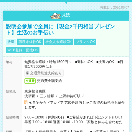
掲載日：2026.08.07
未読
説明会参加で全員に【現金2千円相当プレゼン
ト】生活のお手伝い
派遣
職種未経験OK
社会人未経験OK
ブランクOK
WEB登録・面接OK
無資格未経験：時給1500円～ ■週払いOK ■扶養内OK ■日
給与
収1万2000円以上
交通費別途支給あり
交通費全額支給
交通費
東京都台東区
勤務地
浅草駅
/
三ノ輪駅
/
上野御徒町駅
/
…
≪自宅からドアtoドアで30分以内！≫ご希望の勤務地を紹介
します。
9:00～18:00（休憩60分） ■ご希望があれば下記シフトもOK！
勤務時間
早番 7:00～16:00 遅番 10:00～19:00 「家族と休みを合わせた
い」 「余裕を持って夕飯の準備がしたい」 「できれば残業はし
たくない」 など、ご希望を教えてくださいね。 ※Wワーク希望