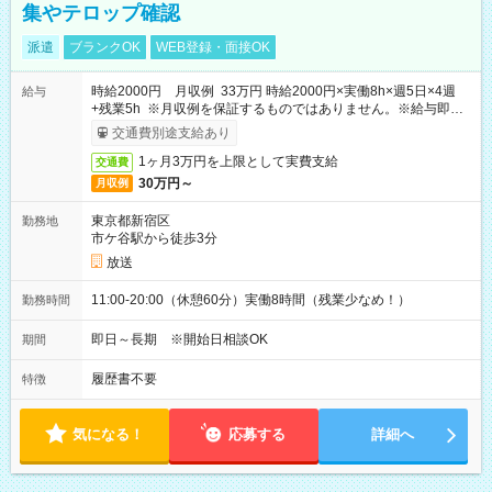
集やテロップ確認
派遣
ブランクOK
WEB登録・面接OK
時給2000円 月収例 33万円 時給2000円×実働8h×週5日×4週
給与
+残業5h ※月収例を保証するものではありません。※給与即受
取りサービス利用可（利用条件有）
交通費別途支給あり
1ヶ月3万円を上限として実費支給
交通費
30万円～
月収例
東京都新宿区
勤務地
市ケ谷駅から徒歩3分
放送
11:00-20:00（休憩60分）実働8時間（残業少なめ！）
勤務時間
即日～長期 ※開始日相談OK
期間
履歴書不要
特徴
気になる！
応募する
詳細へ