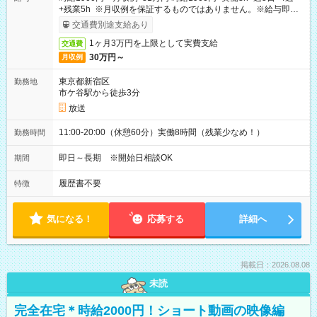
+残業5h ※月収例を保証するものではありません。※給与即受
取りサービス利用可（利用条件有）
交通費別途支給あり
1ヶ月3万円を上限として実費支給
交通費
30万円～
月収例
東京都新宿区
勤務地
市ケ谷駅から徒歩3分
放送
11:00-20:00（休憩60分）実働8時間（残業少なめ！）
勤務時間
即日～長期 ※開始日相談OK
期間
履歴書不要
特徴
気になる！
応募する
詳細へ
掲載日：2026.08.08
未読
完全在宅＊時給2000円！ショート動画の映像編