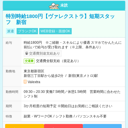
未読
特別時給1800円【ヴァレクストラ】短期スタッ
フ 新宿
派遣
ブランクOK
WEB登録・面接OK
時給1800円 ※ご経験・スキルにより優遇 スマホでかんたんに
給与
前払いで給与が受け取れます（※上限、条件あり）
交通費別途支給あり
交通費全額支給（規定あり）
交通費
東京都新宿区
勤務地
新宿三丁目駅から徒歩2分
/
新宿(東京メトロ)駅
Valextra
09:30～20:30 実働7.5時間／休憩1.5時間 営業時間に合わせた
勤務時間
シフト制
3か月程度の短期予定 ※開始日はお気軽にご相談ください
期間
副業・WワークOK
/
シフト勤務
/
パソコンスキル不要
特徴