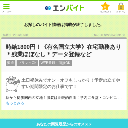
0
メニュー
気になる！
ログイン
お探しのバイト情報は掲載が終了しました。
掲載日 :2026
/
07
/
31
No.STFSV2204399188
時給1800円！《有名国立大学》在宅勤務あり
＊残業ほぼなし＊データ登録など
派遣
ブランクOK
WEB登録・面接OK
土日祝休みでオン・オフもしっかり！予定の立てや
すい期間限定のお仕事です！
駅から徒歩圏内の立地！服装は比較的自由！学内に食堂・コンビニ
...
もっとみる
あなたの閲覧履歴からのオススメ