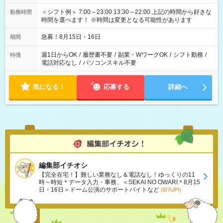
＜シフト例＞ 7:00～23:00 13:30～22:00 上記の時間から好きな
勤務時間
時間を選べます！ ※時間は変更となる可能性があります
急募！8月15日・16日
期間
週1日からOK
/
履歴書不要
/
副業・WワークOK
/
シフト勤務
/
特徴
電話対応なし
/
パソコンスキル不要
気になる！
応募する
詳細へ
編集部イチオシ
【完全在宅！】難しい業務なし＆電話なし！ゆっくりの11
時～時短＊データ入力・事務、＜SEKAI NO OWARI＊8月15
日・16日＞ドーム公演のサポートバイトなど
(8/7UP!)