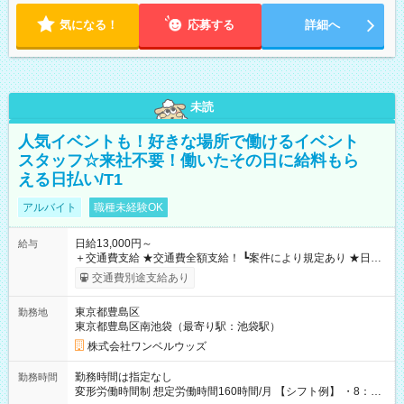
気になる！
応募する
詳細へ
未読
人気イベントも！好きな場所で働けるイベント
スタッフ☆来社不要！働いたその日に給料もら
える日払い/T1
アルバイト
職種未経験OK
日給13,000円～
給与
＋交通費支給 ★交通費全額支給！ ┗案件により規定あり ★日払
いOK！（規定あり） ┗働いたその日に現金GET♪ お仕事後はコ
交通費別途支給あり
ンビニATMから 日払い分を引き落とせます！ 【試用期間】試
用期間なし
東京都豊島区
勤務地
東京都豊島区南池袋（最寄り駅：池袋駅）
株式会社ワンベルウッズ
勤務時間は指定なし
勤務時間
変形労働時間制 想定労働時間160時間/月 【シフト例】 ・8：00