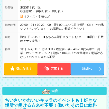
東京都千代田区
勤務地
秋葉原駅
/
神保町駅
/
麹町駅
/
…
オフィス・学校など
20:00～24：00 22：00～翌7:00 …など1日4時間～OK！ その他
勤務時間
シフトもございます！ お気軽にご相談ください！
激短1日～OK！ ■もちろん即日スタートもOK！ ■曜日・日数
期間
はアナタ次第！
週1日からOK
/
日払いOK
/
履歴書不要
/
40～50代活躍中
/
副
特徴
業・WワークOK
/
シフト勤務
/
10名以上の大量募集
/
電話対応
なし
/
パソコンスキル不要
気になる！
応募する
詳細へ
未読
ちいさいかわいいキャラのイベントも！好きな
場所で働ける☆来社不要！働いたその日に給料