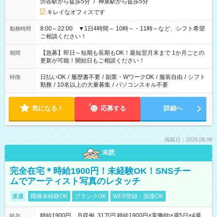
渋谷駅から徒歩5分
/
神泉駅から徒歩5分
キレイなオフィスです
8:00～22:00 ▼1日4時間～ 10時～・11時～など、シフト希望
勤務時間
ご相談ください！
【急募】即日～短期も長期もOK！最短翌月末まで 1か月ごとの
期間
更新が可能！開始日もご相談ください！
日払いOK
/
履歴書不要
/
副業・WワークOK
/
服装自由
/
シフト
特徴
勤務
/
10名以上の大量募集
/
パソコンスキル不要
気になる！
応募する
詳細へ
掲載日：2026.08.08
未読
完全在宅＊時給1900円！未経験OK！SNSチー
ムでアーティスト写真のレタッチ
派遣
職種未経験OK
ブランクOK
WEB登録・面接OK
時給1900円 月収例 31万円 時給1900円×実働8h×週5日×4週
給与