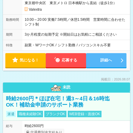
東京都中央区 東京メトロ 日本橋駅から直結（徒歩1分）
Valextra
10:00～20:00 実働7.5時間／休憩1.5時間 営業時間に合わせた
勤務時間
シフト制
3か月程度の短期予定 ※開始日はお気軽にご相談ください
期間
副業・WワークOK
/
シフト勤務
/
パソコンスキル不要
特徴
気になる！
応募する
詳細へ
掲載日：2026.08.07
未読
時給2600円＊ほぼ在宅！週3～4日＆16時迄
OK！補助金申請のサポート業務
派遣
職種未経験OK
ブランクOK
WEB登録・面接OK
時給2600円
給与
交通費別途支給あり