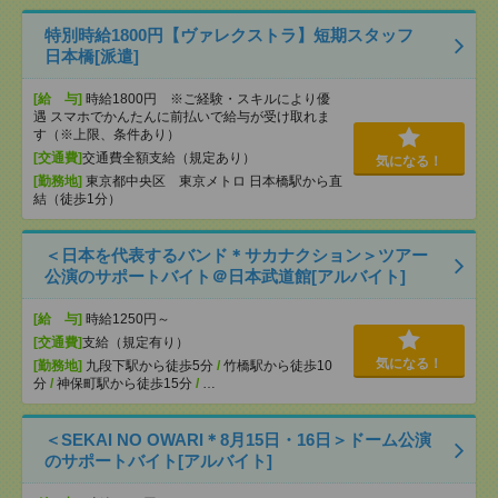
特別時給1800円【ヴァレクストラ】短期スタッフ
日本橋[派遣]
[給 与]
時給1800円 ※ご経験・スキルにより優
遇 スマホでかんたんに前払いで給与が受け取れま
す（※上限、条件あり）
[交通費]
交通費全額支給（規定あり）
気になる！
[勤務地]
東京都中央区 東京メトロ 日本橋駅から直
結（徒歩1分）
＜日本を代表するバンド＊サカナクション＞ツアー
公演のサポートバイト＠日本武道館[アルバイト]
[給 与]
時給1250円～
[交通費]
支給（規定有り）
気になる！
[勤務地]
九段下駅から徒歩5分
/
竹橋駅から徒歩10
分
/
神保町駅から徒歩15分
/
…
＜SEKAI NO OWARI＊8月15日・16日＞ドーム公演
のサポートバイト[アルバイト]