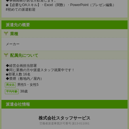
◆事務経験がある方歓迎します。
◆【必要なOAスキル】・Excel（関数）・PowerPoint（プレゼン編集）
#初めての派遣歓迎
派遣先の概要
業種
メーカー
配属先について
◆経営企画担当部署
◆同じ業務の方や派遣スタッフ就業中です！
◆部署人数 16名
◆禁煙（敷地内／屋内）
男性5・女性5
男女比
38歳
平均年齢
派遣会社情報
株式会社スタッフサービス
労働者派遣事業許可番号:派13-011061