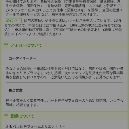
を心掛けております」各種社会保険 （労働者災害補償保険、健康保険、厚
生年金保険、雇用保険）、有給休暇、定期健康診断、スマホ向け学習アプリ
(スタッフサービスぽけっと)でお仕事に必要なスキルを習得 、全国の提携ス
クールで優待サービス など、福利厚生が充実しております。
給与の前払いが可能な速払いサービスを導入しています。18時
ポイント！
までの申請で、申請当日に給与振り込み（18時以降の申請は翌9時までに振
込）！※承認の勤怠実績に応じて申請が可能※その他規定あり（詳細は登録
後にマイページよりご確認ください)
フォローについて
コーディネーター
みなさまの経歴から単純に仕事を探すだけではなく、志向や目標、個性や将
来のキャリアプランをしっかり把握。次のステップを見据えた最適な職場環
境を提案しておりますので、ご満足いただける環境がきっと見つかります。
担当営業
担当企業をよく知る専任サポート担当がフォローのため定期訪問。いつでも
気軽に相談できます。
登録について
STEP1：応募フォームよりエントリー