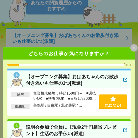
あなたの閲覧履歴からの
おすすめ
【オープニング募集】おばあちゃんのお散歩付き添
いも仕事の1つ[派遣]
×
どちらのお仕事が気になりますか？
[給 与]
無資格未経験：時給1500円～ ■週払い
OK ■扶養内OK ■日収1万2000円以上
[交通費]
交通費全額支給
1
/10
気になる！
[勤務地]
巣鴨駅
/
目白駅
/
北池袋駅
/
…
【オープニング募集】おばあちゃんのお散歩
付き添いも仕事の1つ[派遣]
説明会参加で全員に【現金2千円相当プレゼント】生
活のお手伝い[派遣]
無資格未経験：時給1500円～ ■週払
給与
いOK ■扶養内OK ■日収1万2000円
以上
[給 与]
無資格未経験：時給1500円～ ■週払い
巣鴨駅 / 目白駅 / 北池袋駅 / …
気になる!
勤務地
OK ■扶養内OK ■日収1万2000円以上
[交通費]
交通費全額支給
気になる！
[勤務地]
錦糸町駅
/
とうきょうスカイツリー駅
/
京
説明会参加で全員に【現金2千円相当プレゼ
成曳舟駅
/
…
ント】生活のお手伝い[派遣]