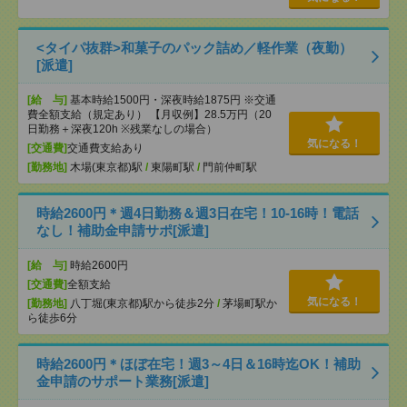
<タイパ抜群>和菓子のパック詰め／軽作業（夜勤）
[派遣]
[給 与]
基本時給1500円・深夜時給1875円 ※交通
費全額支給（規定あり） 【月収例】28.5万円（20
日勤務＋深夜120h ※残業なしの場合）
気になる！
[交通費]
交通費支給あり
[勤務地]
木場(東京都)駅
/
東陽町駅
/
門前仲町駅
時給2600円＊週4日勤務＆週3日在宅！10-16時！電話
なし！補助金申請サポ[派遣]
[給 与]
時給2600円
[交通費]
全額支給
気になる！
[勤務地]
八丁堀(東京都)駅から徒歩2分
/
茅場町駅か
ら徒歩6分
時給2600円＊ほぼ在宅！週3～4日＆16時迄OK！補助
金申請のサポート業務[派遣]