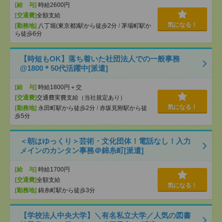
[給 与]
時給2600円
[交通費]
全額支給
気になる！
[勤務地]
八丁堀(東京都)駅から徒歩2分
/
茅場町駅か
ら徒歩6分
【時短もOK】落ち着いた社団法人での一般事務
@1800＊50代活躍中[派遣]
[給 与]
時給1800円＋交
[交通費]
交通費実費支給（当社規定あり）
気になる！
[勤務地]
永田町駅から徒歩2分
/
赤坂見附駅から徒
歩5分
＜朝はゆっくり＞芸術・文化団体！電話なし！入力
メインのカンタン事務＠錦糸町[派遣]
[給 与]
時給1700円
[交通費]
全額支給
気になる！
[勤務地]
錦糸町駅から徒歩3分
【学校法人中央大学】＼有名私立大学／人気の図書