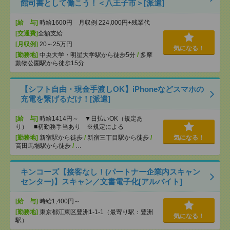
館司書として働こう！＜八王子市＞[派遣]
[給 与]
時給1600円 月収例 224,000円+残業代
[交通費]
全額支給
[月収例]
20～25万円
気になる！
[勤務地]
中央大学・明星大学駅から徒歩5分
/
多摩
動物公園駅から徒歩15分
【シフト自由・現金手渡しOK】iPhoneなどスマホの
充電を繋げるだけ！[派遣]
[給 与]
時給1414円～ ▼日払いOK（規定あ
り） ■初勤務手当あり ※規定による
[勤務地]
新宿駅から徒歩
/
新宿三丁目駅から徒歩
/
気になる！
高田馬場駅から徒歩
/
…
キンコーズ【接客なし！(パートナー企業内スキャン
センター)】スキャン／文書電子化[アルバイト]
[給 与]
時給1,400円～
[勤務地]
東京都江東区豊洲1-1-1（最寄り駅：豊洲
気になる！
駅）