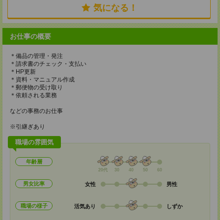
気になる！
お仕事の概要
＊備品の管理・発注
＊請求書のチェック・支払い
＊HP更新
＊資料・マニュアル作成
＊郵便物の受け取り
＊依頼される業務
などの事務のお仕事
※引継ぎあり
職場の雰囲気
年齢層
20代
30
40
50
60
男女比率
女性
男性
職場の様子
活気あり
しずか