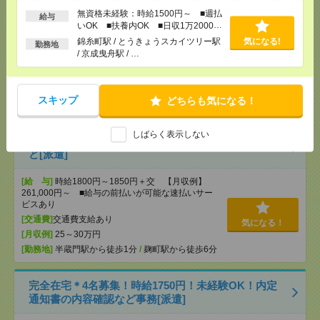
時給1900円！《安心の非営利団体》在宅あり＊16時
無資格未経験：時給1500円～ ■週払
給与
まで＊書類の処理など[派遣]
いOK ■扶養内OK ■日収1万2000円
以上
錦糸町駅 / とうきょうスカイツリー駅
気になる!
勤務地
[給 与]
時給1900円～2100円＋交 ■給与の前払い
/ 京成曳舟駅 / …
が可能な速払いサービスあり
[交通費]
交通費支給あり
気になる！
[勤務地]
秋葉原駅から徒歩7分
/
末広町(東京都)駅か
スキップ
どちらも気になる！
ら徒歩4分
しばらく表示しない
時給1800円！非営利団体＊17時まで＊書類の受付な
ど[派遣]
[給 与]
時給1800円～1850円＋交 【月収例】
261,000円～ ■給与の前払いが可能な速払いサー
ビスあり
[交通費]
交通費支給あり
気になる！
[月収例]
25～30万円
[勤務地]
半蔵門駅から徒歩1分
/
麹町駅から徒歩6分
完全在宅＊4名募集！時給1750円！未経験OK！内定
通知書の内容確認など事務[派遣]