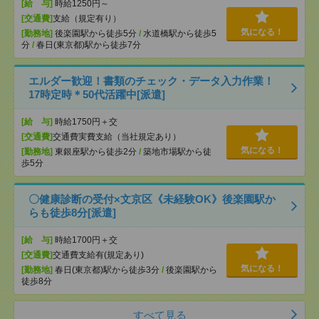
[給 与]
時給1250円～
[交通費]
支給（規定有り）
気になる！
[勤務地]
後楽園駅から徒歩5分
/
水道橋駅から徒歩5
分
/
春日(東京都)駅から徒歩7分
エルダー歓迎！書類のチェック・データ入力作業！
17時定時＊50代活躍中[派遣]
[給 与]
時給1750円＋交
[交通費]
交通費実費支給（当社規定あり）
気になる！
[勤務地]
東銀座駅から徒歩2分
/
築地市場駅から徒
歩5分
〇健康診断の受付×文京区《未経験OK》後楽園駅か
らも徒歩8分[派遣]
[給 与]
時給1700円＋交
[交通費]
交通費支給有(規定あり)
気になる！
[勤務地]
春日(東京都)駅から徒歩3分
/
後楽園駅から
徒歩8分
すべて見る