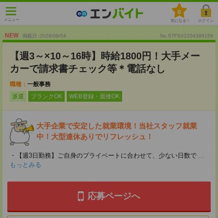
0
メニュー
気になる！
ログイン
NEW
掲載日 :2026
/
08
/
04
No.STFSV2204399159
【週3～×10～16時】時給1800円！大手メー
カーで請求書チェック等＊電話なし
職種：
一般事務
派遣
ブランクOK
WEB登録・面接OK
大手企業で安定した就業環境！当社スタッフ就業
中！大型連休ありでリフレッシュ！
・【週3日勤務】ご自身のプライベートに合わせて、少ない日数で
...
もっとみる
応募ページへ