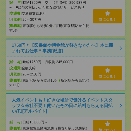
[給 与]
時給1750円＋交 【月収例】290,937円
～ ■給与の前払いが可能な速払いサービスあり
[交通費]
交通費支給あり
[月収例]
25～30万円
気になる！
[勤務地]
東京駅から徒歩1分
/
京橋(東京都)駅から徒
歩5分
1750円＊【図書館や博物館が好きなかたへ】本に囲
まれてお仕事＊事務[派遣]
[給 与]
時給1750円 月収例 245,000円
[交通費]
全額支給
[月収例]
20～25万円
気になる！
[勤務地]
東所沢駅から徒歩10分
/
所沢駅から民間バ
ス12分
人気イベントも！好きな場所で働けるイベントスタ
ッフ☆来社不要！働いたその日に給料もらえる日払
い/T1[アルバイト]
[給 与]
日給13,000円～
[勤務地]
東京都豊島区南池袋（最寄り駅：池袋駅）
気になる！