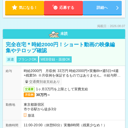
気になる！
応募する
詳細へ
掲載日：2026.08.07
未読
完全在宅＊時給2000円！ショート動画の映像編
集やテロップ確認
派遣
ブランクOK
WEB登録・面接OK
時給2000円 月収例 33万円 時給2000円×実働8h×週5日×4週
給与
+残業5h ※月収例を保証するものではありません。※給与即受
取りサービス利用可（利用条件有）
交通費別途支給あり
1ヶ月3万円を上限として実費支給
交通費
30万円～
月収例
東京都新宿区
勤務地
市ケ谷駅から徒歩3分
放送
11:00-20:00（休憩60分）実働8時間（残業少なめ！）
勤務時間