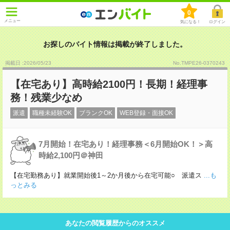
0
メニュー
気になる！
ログイン
お探しのバイト情報は掲載が終了しました。
掲載日 :2026
/
05
/
23
No.TMPE26-0370243
【在宅あり】高時給2100円！長期！経理事
務！残業少なめ
派遣
職種未経験OK
ブランクOK
WEB登録・面接OK
7月開始！在宅あり！経理事務＜6月開始OK！＞高
時給2,100円＠神田
【在宅勤務あり】就業開始後1～2か月後から在宅可能○ 派遣ス
...も
っとみる
あなたの閲覧履歴からのオススメ