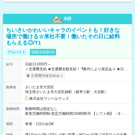
未読
ちいさいかわいいキャラのイベントも！好きな
場所で働ける☆来社不要！働いたその日に給料
もらえる◎/T1
アルバイト
職種未経験OK
日給13,000円～
給与
＋交通費支給 ★交通費全額支給！ ┗案件により規定あり ★日払
いOK！（規定あり） ┗働いたその日に現金GET♪ お仕事後はコ
交通費別途支給あり
ンビニATMから 日払い分を引き落とせます！ 【試用期間】試
用期間なし
さいたま市大宮区
勤務地
埼玉県さいたま市大宮区錦町（最寄り駅：大宮駅）
株式会社ワンベルウッズ
勤務時間は指定なし
勤務時間
変形労働時間制 想定労働時間160時間/月 【シフト例】 ・8：00
～21：00
単発・1日のみOK
期間
週1日からOK / 日払いOK / 副業・WワークOK / 10名以上の大量
特徴