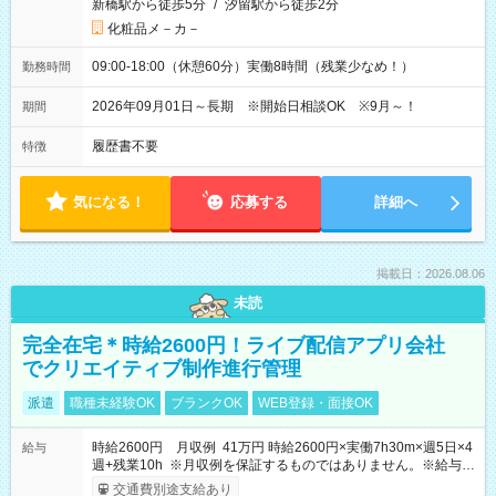
新橋駅から徒歩5分
/
汐留駅から徒歩2分
化粧品メ－カ－
09:00-18:00（休憩60分）実働8時間（残業少なめ！）
勤務時間
2026年09月01日～長期 ※開始日相談OK ※9月～！
期間
履歴書不要
特徴
気になる！
応募する
詳細へ
掲載日：2026.08.06
未読
完全在宅＊時給2600円！ライブ配信アプリ会社
でクリエイティブ制作進行管理
派遣
職種未経験OK
ブランクOK
WEB登録・面接OK
時給2600円 月収例 41万円 時給2600円×実働7h30m×週5日×4
給与
週+残業10h ※月収例を保証するものではありません。※給与即
受取りサービス利用可（利用条件有）
交通費別途支給あり