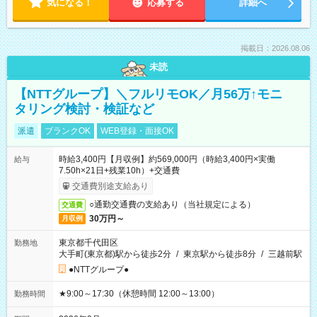
気になる！
応募する
詳細へ
掲載日：2026.08.06
未読
【NTTグループ】＼フルリモOK／月56万↑モニ
タリング検討・検証など
派遣
ブランクOK
WEB登録・面接OK
時給3,400円【月収例】約569,000円（時給3,400円×実働
給与
7.50h×21日+残業10h）+交通費
交通費別途支給あり
○通勤交通費の支給あり（当社規定による）
交通費
30万円～
月収例
東京都千代田区
勤務地
大手町(東京都)駅から徒歩2分
/
東京駅から徒歩8分
/
三越前駅
●NTTグループ●
★9:00～17:30（休憩時間 12:00～13:00）
勤務時間