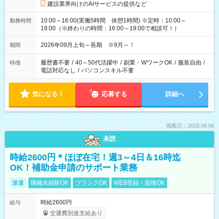
建設業界向けのAIサービスの提供など
10:00～16:00(実働5時間 休憩1時間) ※定時：10:00～
勤務時間
19:00（※終わりの時間：16:00～19:00で相談可！）
2026年09月上旬～長期 ※9月～！
期間
履歴書不要
/
40～50代活躍中
/
副業・WワークOK
/
服装自由
/
特徴
電話対応なし
/
パソコンスキル不要
気になる！
応募する
詳細へ
掲載日：2026.08.06
未読
時給2600円＊ほぼ在宅！週3～4日＆16時迄
OK！補助金申請のサポート業務
派遣
職種未経験OK
ブランクOK
WEB登録・面接OK
時給2600円
給与
交通費別途支給あり