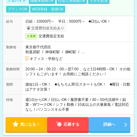
アルバイト
職種未経験OK
社会人未経験OK
大学生歓迎
ブランクOK
WEB登録・面接OK
日給：10000円～ 半日：5000円～ ■日払いOK！
給与
交通費別途支給あり
交通費規定支給
交通費
東京都千代田区
勤務地
秋葉原駅
/
神保町駅
/
麹町駅
/
…
オフィス・学校など
20:00～24：00 22：00～翌7:00 …など1日4時間～OK！ その他
勤務時間
シフトもございます！ お気軽にご相談ください！
激短1日～OK！ ■もちろん即日スタートもOK！ ■曜日・日数
期間
はアナタ次第！
週1日からOK
/
日払いOK
/
履歴書不要
/
40～50代活躍中
/
副
特徴
業・WワークOK
/
シフト勤務
/
10名以上の大量募集
/
電話対応
なし
/
パソコンスキル不要
気になる！
応募する
詳細へ