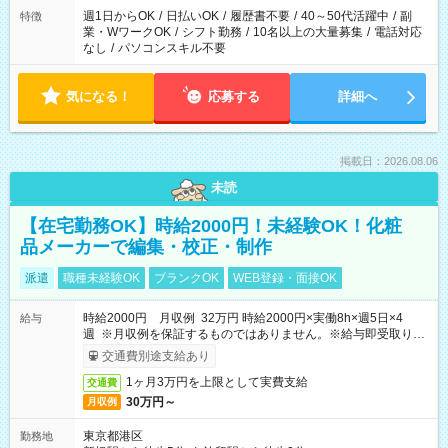
週1日からOK
/
日払いOK
/
履歴書不要
/
40～50代活躍中
/
副
特徴
業・WワークOK
/
シフト勤務
/
10名以上の大量募集
/
電話対応
なし
/
パソコンスキル不要
気になる！
応募する
詳細へ
掲載日：2026.08.06
未読
【在宅勤務OK】時給2000円！未経験OK！化粧
品メーカーで編集・校正・制作
派遣
職種未経験OK
ブランクOK
WEB登録・面接OK
時給2000円 月収例 32万円 時給2000円×実働8h×週5日×4
給与
週 ※月収例を保証するものではありません。※給与即受取りサ
ービス利用可（利用条件有）
交通費別途支給あり
1ヶ月3万円を上限として実費支給
交通費
30万円～
月収例
東京都港区
勤務地