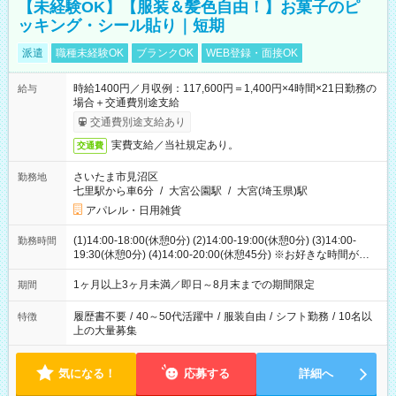
【未経験OK】【服装＆髪色自由！】お菓子のピ
ッキング・シール貼り｜短期
派遣
職種未経験OK
ブランクOK
WEB登録・面接OK
時給1400円／月収例：117,600円＝1,400円×4時間×21日勤務の
給与
場合＋交通費別途支給
交通費別途支給あり
実費支給／当社規定あり。
交通費
さいたま市見沼区
勤務地
七里駅から車6分
/
大宮公園駅
/
大宮(埼玉県)駅
アパレル・日用雑貨
(1)14:00-18:00(休憩0分) (2)14:00-19:00(休憩0分) (3)14:00-
勤務時間
19:30(休憩0分) (4)14:00-20:00(休憩45分) ※お好きな時間が選べ
ます
1ヶ月以上3ヶ月未満／即日～8月末までの期間限定
期間
履歴書不要
/
40～50代活躍中
/
服装自由
/
シフト勤務
/
10名以
特徴
上の大量募集
気になる！
応募する
詳細へ