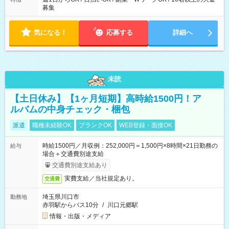
募集
気になる！
応募する
詳細へ
未読
【土日休み】【1ヶ月短期】高時給1500円！ア
ルバムの中身チェック・梱包
派遣
職種未経験OK
ブランクOK
WEB登録・面接OK
時給1500円／月収例：252,000円＝1,500円×8時間×21日勤務の
給与
場合＋交通費別途支給
交通費別途支給あり
実費支給／当社規定あり。
交通費
埼玉県川口市
勤務地
赤羽駅からバス10分
/
川口元郷駅
情報・出版・メディア