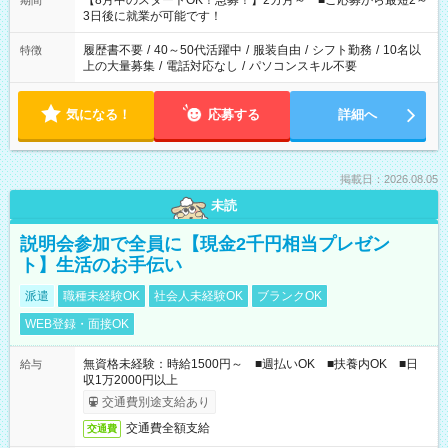
【8月中のスタートOK！急募！】2カ月～ ■ご応募から最短2～
期間
ね。 ※Wワーク希望の方へ 今ご覧のお仕事で希望する勤務時間
3日後に就業が可能です！
と、もう1つのお仕事の勤務時間。 合計で週40時間を超える場
合は応募できません。
履歴書不要
/
40～50代活躍中
/
服装自由
/
シフト勤務
/
10名以
特徴
上の大量募集
/
電話対応なし
/
パソコンスキル不要
気になる！
応募する
詳細へ
掲載日：2026.08.05
未読
説明会参加で全員に【現金2千円相当プレゼン
ト】生活のお手伝い
派遣
職種未経験OK
社会人未経験OK
ブランクOK
WEB登録・面接OK
無資格未経験：時給1500円～ ■週払いOK ■扶養内OK ■日
給与
収1万2000円以上
交通費別途支給あり
交通費全額支給
交通費