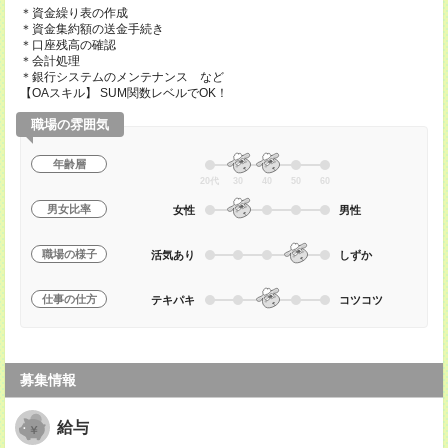
＊資金繰り表の作成
＊資金集約額の送金手続き
＊口座残高の確認
＊会計処理
＊銀行システムのメンテナンス など
【OAスキル】 SUM関数レベルでOK！
職場の雰囲気
年齢層
20代
30
40
50
60
男女比率
女性
男性
職場の様子
活気あり
しずか
仕事の仕方
テキパキ
コツコツ
募集情報
給与