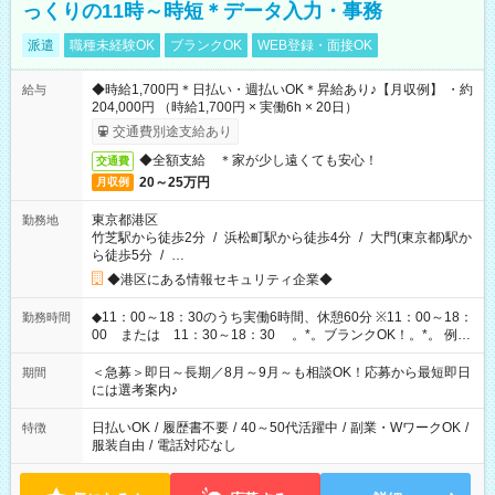
っくりの11時～時短＊データ入力・事務
派遣
職種未経験OK
ブランクOK
WEB登録・面接OK
◆時給1,700円＊日払い・週払いOK＊昇給あり♪【月収例】 ・約
給与
204,000円 （時給1,700円 × 実働6h × 20日）
交通費別途支給あり
◆全額支給 ＊家が少し遠くても安心！
交通費
20～25万円
月収例
東京都港区
勤務地
竹芝駅から徒歩2分
/
浜松町駅から徒歩4分
/
大門(東京都)駅か
ら徒歩5分
/
…
◆港区にある情報セキュリティ企業◆
◆11：00～18：30のうち実働6時間、休憩60分 ※11：00～18：
勤務時間
00 または 11：30～18：30 。*。ブランクOK！。*。 例え
ば前職が、 在宅/財団法人/事務/コールセンター/受付/販売/カフェ
スタッフ スイーツ販売/ホテルフロント/化粧品販売/など 様々な
＜急募＞即日～長期／8月～9月～も相談OK！応募から最短即日
期間
業界から入社して活躍されています♪
には選考案内♪
日払いOK
/
履歴書不要
/
40～50代活躍中
/
副業・WワークOK
/
特徴
服装自由
/
電話対応なし