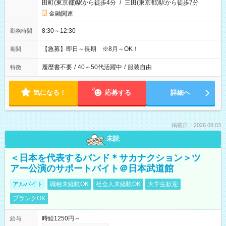
田町(東京都)駅から徒歩4分
/
三田(東京都)駅から徒歩7分
金融関連
8:30～12:30
勤務時間
【急募】即日～長期 ※8月～OK！
期間
履歴書不要
/
40～50代活躍中
/
服装自由
特徴
気になる！
応募する
詳細へ
掲載日：2026.08.03
未読
＜日本を代表するバンド＊サカナクション＞ツ
アー公演のサポートバイト＠日本武道館
アルバイト
職種未経験OK
社会人未経験OK
大学生歓迎
ブランクOK
時給1250円～
給与