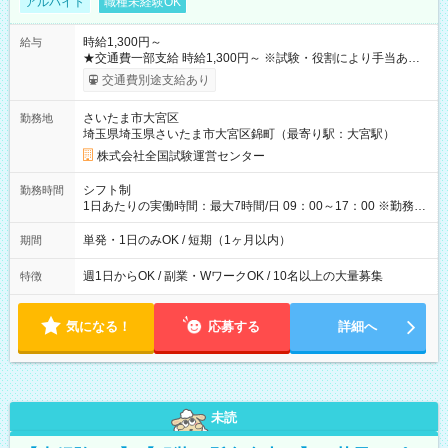
アルバイト
職種未経験OK
時給1,300円～
給与
★交通費一部支給 時給1,300円～ ※試験・役割により手当あり
※勤務回数により昇給あり 【即給（前払い）オプションあ
交通費別途支給あり
り！】 希望される場合、勤務から1週間ほどで給与の一部を受け
取れます。 ※手数料418円がかかります。 【過去試験日の収入
さいたま市大宮区
勤務地
例】 ・河合塾模擬試験 8:30～17:30（休憩1時間） 時給1,300円
埼玉県埼玉県さいたま市大宮区錦町（最寄り駅：大宮駅）
×8時間＝日収10,400円＋交通費 ※当日の役割により時給＋100
円の場合あり ・国家試験 7:00～13:30（休憩なし） 時給1,300
株式会社全国試験運営センター
円（役割手当＋100円）×6時間＝日収8,400円＋交通費 【試用期
間】試用期間なし
シフト制
勤務時間
1日あたりの実働時間：最大7時間/日 09：00～17：00 ※勤務時
間は 試験により異なります。
単発・1日のみOK / 短期（1ヶ月以内）
期間
週1日からOK / 副業・WワークOK / 10名以上の大量募集
特徴
気になる！
応募する
詳細へ
未読