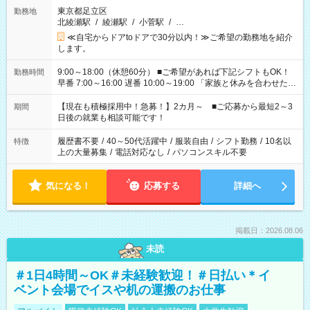
東京都足立区
勤務地
北綾瀬駅
/
綾瀬駅
/
小菅駅
/
…
≪自宅からドアtoドアで30分以内！≫ご希望の勤務地を紹介
します。
9:00～18:00（休憩60分） ■ご希望があれば下記シフトもOK！
勤務時間
早番 7:00～16:00 遅番 10:00～19:00 「家族と休みを合わせた
い」 「余裕を持って夕飯の準備がしたい」 「できれば残業はし
たくない」 など、ご希望を教えてくださいね。 ※Wワーク希望
【現在も積極採用中！急募！】2カ月～ ■ご応募から最短2～3
期間
の方へ 今ご覧のお仕事で希望する勤務時間と、もう1つのお仕事
日後の就業も相談可能です！
の勤務時間。 合計で週40時間を超える場合は応募できません。
履歴書不要
/
40～50代活躍中
/
服装自由
/
シフト勤務
/
10名以
特徴
上の大量募集
/
電話対応なし
/
パソコンスキル不要
気になる！
応募する
詳細へ
掲載日：2026.08.06
未読
＃1日4時間～OK＃未経験歓迎！＃日払い＊イ
ベント会場でイスや机の運搬のお仕事