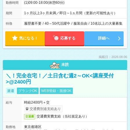
(1)09:00-18:00(休憩60分)
勤務時間
1ヶ月以上3ヶ月未満／即日～1ヵ月間（更新の可能性あり）
期間
履歴書不要
/
40～50代活躍中
/
服装自由
/
10名以上の大量募集
特徴
気になる！
応募する
詳細へ
掲載日：2026.08.06
未読
＼！完全在宅！／土日含む週2～OK<講座受付
>@2400円
派遣
ブランクOK
WEB登録・面接OK
時給2400円＋交
給与
交通費別途支給あり
交通費実費支給（当社規定あり）
交通費
東京都港区
勤務地