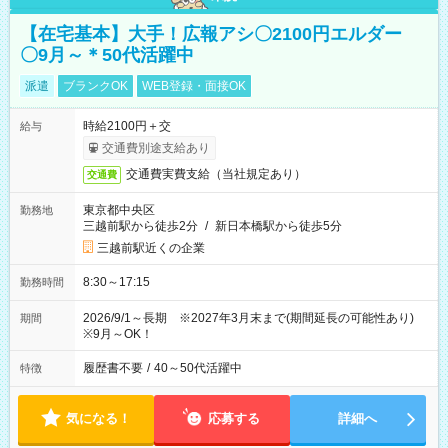
【在宅基本】大手！広報アシ〇2100円エルダー
〇9月～＊50代活躍中
派遣
ブランクOK
WEB登録・面接OK
時給2100円＋交
給与
交通費別途支給あり
交通費実費支給（当社規定あり）
交通費
東京都中央区
勤務地
三越前駅から徒歩2分
/
新日本橋駅から徒歩5分
三越前駅近くの企業
8:30～17:15
勤務時間
2026/9/1～長期 ※2027年3月末まで(期間延長の可能性あり)
期間
※9月～OK！
履歴書不要
/
40～50代活躍中
特徴
気になる！
応募する
詳細へ