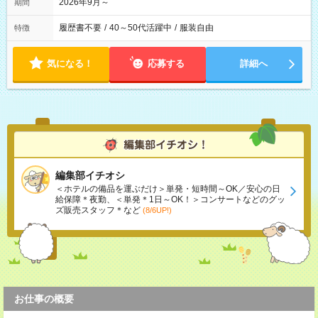
2026年9月～
期間
履歴書不要
/
40～50代活躍中
/
服装自由
特徴
気になる！
応募する
詳細へ
編集部イチオシ
＜ホテルの備品を運ぶだけ＞単発・短時間～OK／安心の日
給保障＊夜勤、＜単発＊1日～OK！＞コンサートなどのグッ
ズ販売スタッフ＊など
(8/6UP!)
お仕事の概要