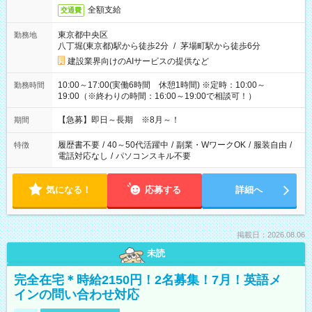
全額支給
交通費
東京都中央区
勤務地
八丁堀(東京都)駅から徒歩2分
/
茅場町駅から徒歩6分
建設業界向けのAIサービスの提供など
10:00～17:00(実働6時間 休憩1時間) ※定時：10:00～
勤務時間
19:00（※終わりの時間：16:00～19:00で相談可！）
【急募】即日～長期 ※8月～！
期間
履歴書不要
/
40～50代活躍中
/
副業・WワークOK
/
服装自由
/
特徴
電話対応なし
/
パソコンスキル不要
気になる！
応募する
詳細へ
掲載日：2026.08.06
未読
完全在宅＊時給2150円！2名募集！7月！英語メ
インの問い合わせ対応