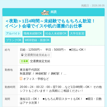
掲載日：2026.08.05
未読
＜夜勤＞1日4時間～未経験でももちろん歓迎！
イベント会場でイスや机の運搬のお仕事
アルバイト
職種未経験OK
社会人未経験OK
大学生歓迎
ブランクOK
WEB登録・面接OK
日給：12500円～ 半日：5000円～ ■日払いOK！
給与
交通費別途支給あり
交通費規定支給
交通費
東京都千代田区
勤務地
秋葉原駅
/
神保町駅
/
麹町駅
/
…
オフィス・学校など
20:00～24：00 22：00～翌7:00 …など1日4時間～OK！ その他
勤務時間
シフトもございます！ お気軽にご相談ください！
激短1日～OK！ ■もちろん即日スタートもOK！ ■曜日・日数
期間
はアナタ次第！