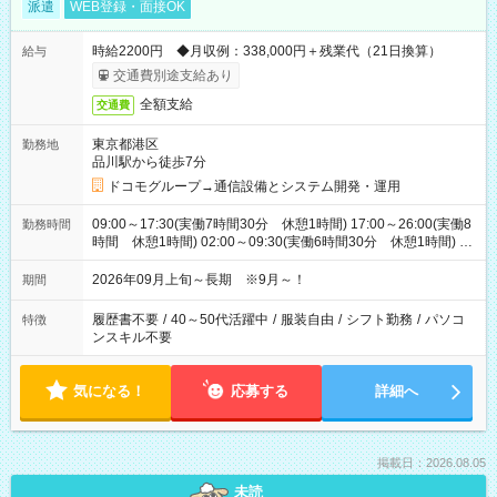
派遣
WEB登録・面接OK
時給2200円 ◆月収例：338,000円＋残業代（21日換算）
給与
交通費別途支給あり
全額支給
交通費
東京都港区
勤務地
品川駅から徒歩7分
ドコモグループ→通信設備とシステム開発・運用
09:00～17:30(実働7時間30分 休憩1時間) 17:00～26:00(実働8
勤務時間
時間 休憩1時間) 02:00～09:30(実働6時間30分 休憩1時間) ※
日勤は就業時間1/夜勤は就業時間2.3を連続で行って頂きます
2026年09月上旬～長期 ※9月～！
期間
履歴書不要
/
40～50代活躍中
/
服装自由
/
シフト勤務
/
パソコ
特徴
ンスキル不要
気になる！
応募する
詳細へ
掲載日：2026.08.05
未読