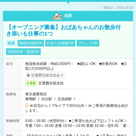
掲載日：2026.08.06
未読
【オープニング募集】おばあちゃんのお散歩付
き添いも仕事の1つ
派遣
職種未経験OK
社会人未経験OK
ブランクOK
WEB登録・面接OK
無資格未経験：時給1500円～ ■週払いOK ■扶養内OK ■日
給与
収1万2000円以上
交通費別途支給あり
交通費全額支給
交通費
東京都豊島区
勤務地
巣鴨駅
/
目白駅
/
北池袋駅
/
…
≪自宅からドアtoドアで30分以内！≫ご希望の勤務地を紹介
します。
9:00～18:00（休憩60分） ■ご希望があれば下記シフトもOK！
勤務時間
早番 7:00～16:00 遅番 10:00～19:00 夜勤 16:30～翌9:30 「家族
と休みを合わせたい」 「余裕を持って夕飯の準備がしたい」
「できれば残業はしたくない」 など、ご希望を教えてください