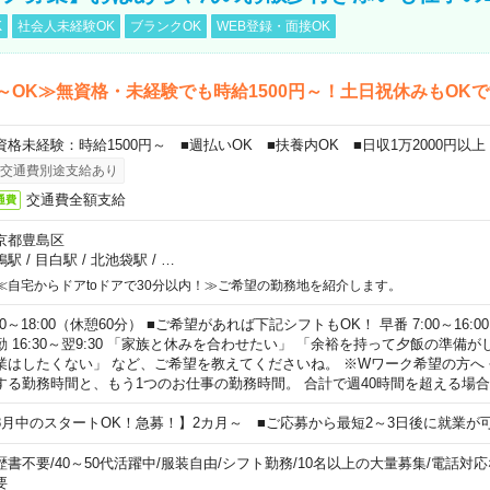
K
社会人未経験OK
ブランクOK
WEB登録・面接OK
～OK≫無資格・未経験でも時給1500円～！土日祝休みもOK
資格未経験：時給1500円～ ■週払いOK ■扶養内OK ■日収1万2000円以上
交通費別途支給あり
交通費全額支給
通費
京都豊島区
鴨駅
/
目白駅
/
北池袋駅
/
…
≪自宅からドアtoドアで30分以内！≫ご希望の勤務地を紹介します。
00～18:00（休憩60分） ■ご希望があれば下記シフトもOK！ 早番 7:00～16:00 遅
勤 16:30～翌9:30 「家族と休みを合わせたい」 「余裕を持って夕飯の準備
業はしたくない」 など、ご希望を教えてくださいね。 ※Wワーク希望の方へ
する勤務時間と、もう1つのお仕事の勤務時間。 合計で週40時間を超える場
8月中のスタートOK！急募！】2カ月～ ■ご応募から最短2～3日後に就業が
歴書不要
/
40～50代活躍中
/
服装自由
/
シフト勤務
/
10名以上の大量募集
/
電話対応
要