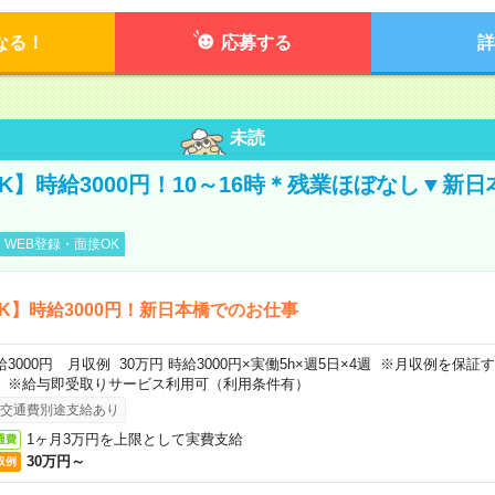
なる！
応募する
詳
未読
K】時給3000円！10～16時＊残業ほぼなし▼新
WEB登録・面接OK
K】時給3000円！新日本橋でのお仕事
給3000円 月収例 30万円 時給3000円×実働5h×週5日×4週 ※月収例を保
。※給与即受取りサービス利用可（利用条件有）
交通費別途支給あり
1ヶ月3万円を上限として実費支給
通費
30万円～
収例