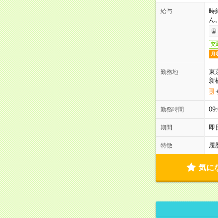
時
給与
ん
交
月
東
勤務地
新
0
勤務時間
即
期間
履
特徴
気に