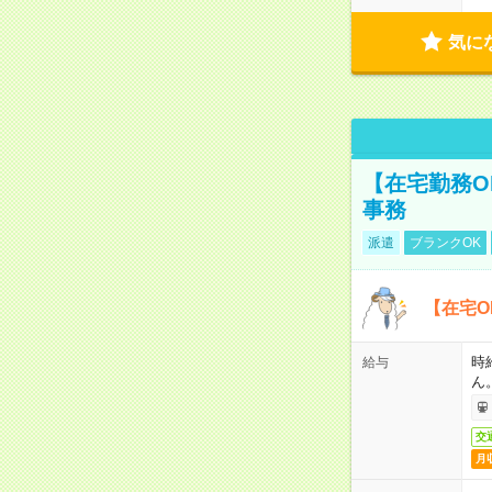
気に
【在宅勤務O
事務
派遣
ブランクOK
【在宅O
時
給与
ん
交
月