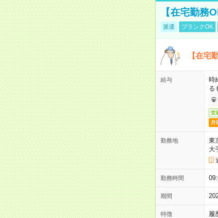
【在宅勤務O
派遣
ブランクOK
【在宅勤
時
給与
る
交
月
東
勤務地
大
09
勤務時間
2
期間
履
特徴