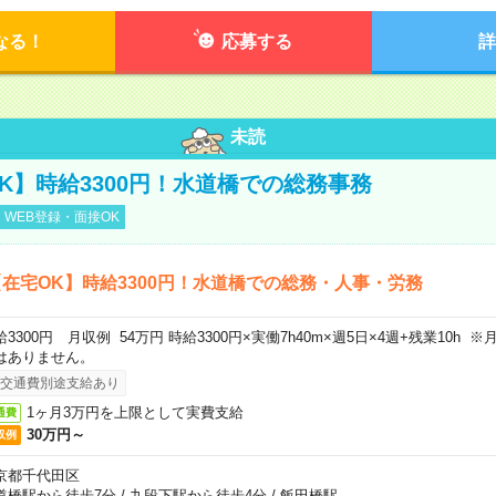
なる！
応募する
詳
未読
K】時給3300円！水道橋での総務事務
WEB登録・面接OK
在宅OK】時給3300円！水道橋での総務・人事・労務
給3300円 月収例 54万円 時給3300円×実働7h40m×週5日×4週+残業10h
はありません。
交通費別途支給あり
1ヶ月3万円を上限として実費支給
通費
30万円～
収例
京都千代田区
道橋駅から徒歩7分
/
九段下駅から徒歩4分
/
飯田橋駅