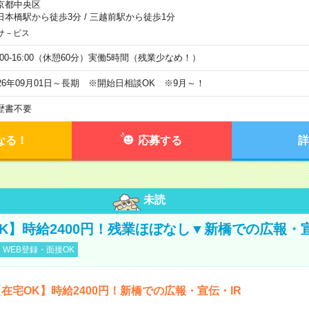
京都中央区
日本橋駅から徒歩3分
/
三越前駅から徒歩1分
サ－ビス
0:00-16:00（休憩60分）実働5時間（残業少なめ！）
026年09月01日～長期 ※開始日相談OK ※9月～！
歴書不要
なる！
応募する
詳
未読
K】時給2400円！残業ほぼなし▼新橋での広報・宣
WEB登録・面接OK
在宅OK】時給2400円！新橋での広報・宣伝・IR