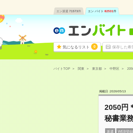
エン派遣
71573
件
エン バイト
82531
件
0
気になるリスト
保存した希
バイトTOP
関東
東京都
中野区
20
掲載日 :
2026
/
05
/
13
2050
秘書業
派遣
WEB登