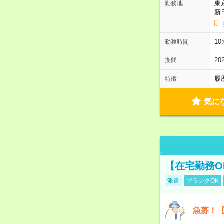
東
勤務地
新
1
勤務時間
2
期間
履
特徴
気に
【在宅勤務O
派遣
ブランクOK
急募！【