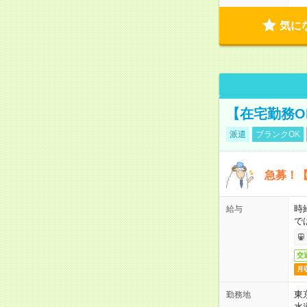
気に
【在宅勤務O
派遣
ブランクOK
急募！【
時
給与
で
交
月
東
勤務地
水