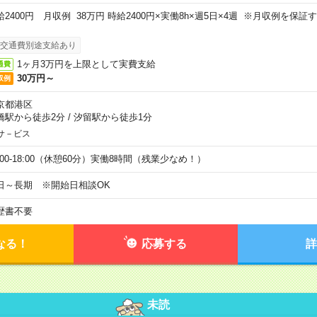
給2400円 月収例 38万円 時給2400円×実働8h×週5日×4週 ※月収例を保
。
交通費別途支給あり
1ヶ月3万円を上限として実費支給
通費
30万円～
収例
京都港区
橋駅から徒歩2分
/
汐留駅から徒歩1分
サ－ビス
9:00-18:00（休憩60分）実働8時間（残業少なめ！）
日～長期 ※開始日相談OK
歴書不要
なる！
応募する
詳
未読