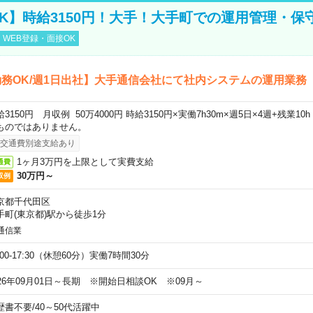
K】時給3150円！大手！大手町での運用管理・保
WEB登録・面接OK
務OK/週1日出社】大手通信会社にて社内システムの運用業務
給3150円 月収例 50万4000円 時給3150円×実働7h30m×週5日×4週+残業1
ものではありません。
交通費別途支給あり
1ヶ月3万円を上限として実費支給
通費
30万円～
収例
京都千代田区
手町(東京都)駅から徒歩1分
通信業
:00-17:30（休憩60分）実働7時間30分
026年09月01日～長期 ※開始日相談OK ※09月～
歴書不要
/
40～50代活躍中