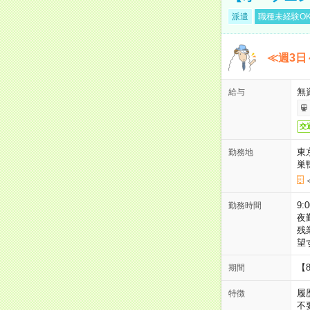
派遣
職種未経験O
≪週3日
無
給与
交
東
勤務地
巣
9:
勤務時間
夜
残
望
【
期間
履
特徴
不