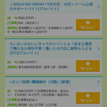
＜SEKAI NO OWARI＊8月15日・16日＞ドーム公演
のサポートバイト[アルバイト]
[給 与]
時給1250円～
[交通費]
支給（規定有り）
気になる！
[勤務地]
後楽園駅から徒歩5分
/
水道橋駅から徒歩5
分
/
春日(東京都)駅から徒歩7分
ちいさいかわいいキャラのイベントも！好きな場所
で働ける☆来社不要！働いたその日に給料もらえる
◎/T1[アルバイト]
[給 与]
日給13,000円～
[勤務地]
東京都新宿区新宿（最寄り駅：新宿駅）
気になる！
<タイパ抜群>機械操作（日勤）[派遣]
[給 与]
時給1500円 ※交通費全額支給（規定あ
り） 【月収例】26.2万円（20日勤務＋残業20h）
[交通費]
交通費支給あり
気になる！
[勤務地]
豊田駅
/
北八王子駅
/
八王子駅