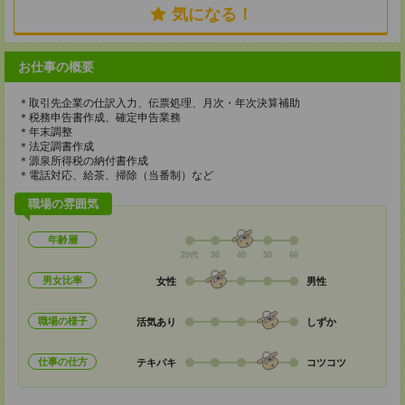
気になる！
お仕事の概要
＊取引先企業の仕訳入力、伝票処理、月次・年次決算補助
＊税務申告書作成、確定申告業務
＊年末調整
＊法定調書作成
＊源泉所得税の納付書作成
＊電話対応、給茶、掃除（当番制）など
職場の雰囲気
年齢層
20代
30
40
50
60
男女比率
女性
男性
職場の様子
活気あり
しずか
仕事の仕方
テキパキ
コツコツ