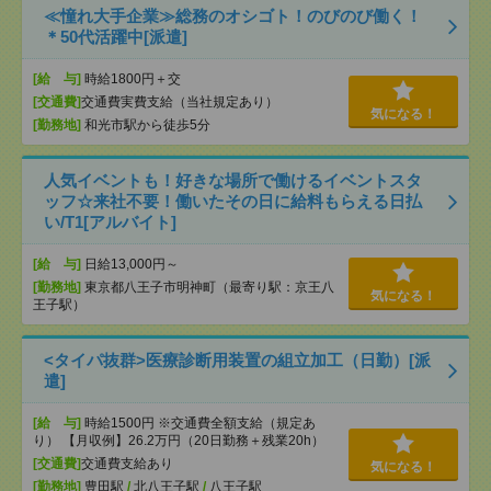
≪憧れ大手企業≫総務のオシゴト！のびのび働く！
＊50代活躍中[派遣]
[給 与]
時給1800円＋交
[交通費]
交通費実費支給（当社規定あり）
気になる！
[勤務地]
和光市駅から徒歩5分
人気イベントも！好きな場所で働けるイベントスタ
ッフ☆来社不要！働いたその日に給料もらえる日払
い/T1[アルバイト]
[給 与]
日給13,000円～
[勤務地]
東京都八王子市明神町（最寄り駅：京王八
気になる！
王子駅）
<タイパ抜群>医療診断用装置の組立加工（日勤）[派
遣]
[給 与]
時給1500円 ※交通費全額支給（規定あ
り） 【月収例】26.2万円（20日勤務＋残業20h）
[交通費]
交通費支給あり
気になる！
[勤務地]
豊田駅
/
北八王子駅
/
八王子駅