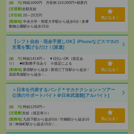
[給 与]
時給1600円 月収例 224,000円+残業代
[交通費]
全額支給
[月収例]
20～25万円
気になる！
[勤務地]
中央大学・明星大学駅から徒歩5分
/
多摩
動物公園駅から徒歩15分
【シフト自由・現金手渡しOK】iPhoneなどスマホの
充電を繋げるだけ！[派遣]
[給 与]
時給1414円～ ▼日払いOK（規定あ
り） ■初勤務手当あり ※規定による
[勤務地]
新宿駅から徒歩
/
新宿三丁目駅から徒歩
/
気になる！
高田馬場駅から徒歩
/
…
＜日本を代表するバンド＊サカナクション＞ツアー
公演のサポートバイト＠日本武道館[アルバイト]
[給 与]
時給1250円～
[交通費]
支給（規定有り）
気になる！
[勤務地]
九段下駅から徒歩5分
/
竹橋駅から徒歩10
分
/
神保町駅から徒歩15分
/
…