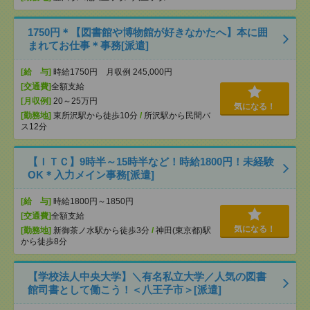
1750円＊【図書館や博物館が好きなかたへ】本に囲
まれてお仕事＊事務[派遣]
[給 与]
時給1750円 月収例 245,000円
[交通費]
全額支給
[月収例]
20～25万円
気になる！
[勤務地]
東所沢駅から徒歩10分
/
所沢駅から民間バ
ス12分
【ＩＴＣ】9時半～15時半など！時給1800円！未経験
OK＊入力メイン事務[派遣]
[給 与]
時給1800円～1850円
[交通費]
全額支給
気になる！
[勤務地]
新御茶ノ水駅から徒歩3分
/
神田(東京都)駅
から徒歩8分
【学校法人中央大学】＼有名私立大学／人気の図書
館司書として働こう！＜八王子市＞[派遣]