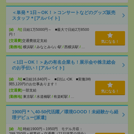
＜単発＊1日～OK！＞コンサートなどのグッズ販売
スタッフ＊[アルバイト]
[給 与]
日給1万5000円～ ■最大で日給2万8500
円！
[交通費]
交通費規定支給
気になる！
[勤務地]
横浜駅
/
みなとみらい駅
/
西横浜駅
/
…
＜1日～OK！＞あの有名企業も！展示会や株主総会
のお手伝い！[アルバイト]
[給 与]
■日給16,840円～ ■日払いOK ■実働3時
間5,120円のお仕事あります！
[交通費]
一部支給
気になる！
[勤務地]
東京駅
/
水道橋駅
/
有楽町駅
/
…
1900円＊＼40-50代活躍／環境GOOD！未経験から経
理デビュー[派遣]
[給 与]
時給1900円～1950円 モデル月収：
299,250円＋残業代＋交通費（21日就業の場合）