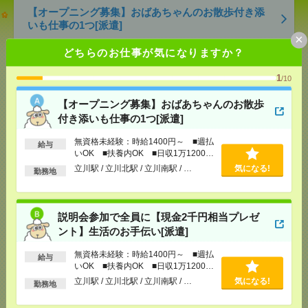
【オープニング募集】おばあちゃんのお散歩付き添
いも仕事の1つ[派遣]
×
どちらのお仕事が気になりますか？
[給 与]
無資格未経験：時給1400円～ ■週払い
OK ■扶養内OK ■日収1万1200円以上
[交通費]
交通費全額支給
1
/10
気になる！
[勤務地]
立川駅
/
立川北駅
/
立川南駅
/
…
【オープニング募集】おばあちゃんのお散歩
付き添いも仕事の1つ[派遣]
説明会参加で全員に【現金2千円相当プレゼント】生
活のお手伝い[派遣]
無資格未経験：時給1400円～ ■週払
給与
いOK ■扶養内OK ■日収1万1200円
以上
[給 与]
無資格未経験：時給1400円～ ■週払い
立川駅 / 立川北駅 / 立川南駅 / …
気になる!
勤務地
OK ■扶養内OK ■日収1万1200円以上
[交通費]
交通費全額支給
気になる！
[勤務地]
立川駅
/
立川北駅
/
立川南駅
/
…
説明会参加で全員に【現金2千円相当プレゼ
ント】生活のお手伝い[派遣]
2050円＊町田市＠確定申告書類のデータ入力／週3～
5勤務／期間限定[派遣]
無資格未経験：時給1400円～ ■週払
給与
いOK ■扶養内OK ■日収1万1200円
以上
[給 与]
時給2050円 月収例 147,600円
立川駅 / 立川北駅 / 立川南駅 / …
気になる!
勤務地
[交通費]
全額支給