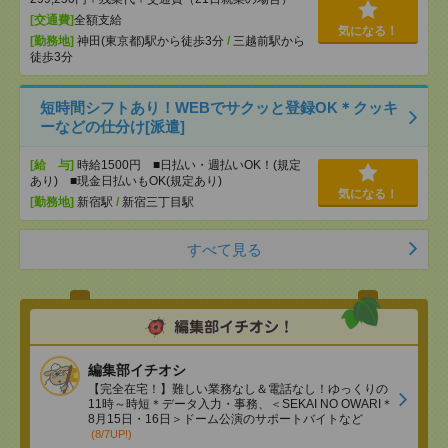
[交通費]
全額支給
気になる！
[勤務地]
神田(東京都)駅から徒歩3分
/
三越前駅から
徒歩3分
短時間シフトあり！WEBでサクッと登録OK＊クッキ
ーなどの仕分け[派遣]
[給 与]
時給1500円 ■日払い・週払いOK！(規定
あり) ■現金日払いもOK(規定あり)
気になる！
[勤務地]
新宿駅
/
新宿三丁目駅
すべて見る
編集部イチオシ
【完全在宅！】難しい業務なし＆電話なし！ゆっくりの
11時～時短＊データ入力・事務、＜SEKAI NO OWARI＊
8月15日・16日＞ドーム公演のサポートバイトなど
(8/7UP!)