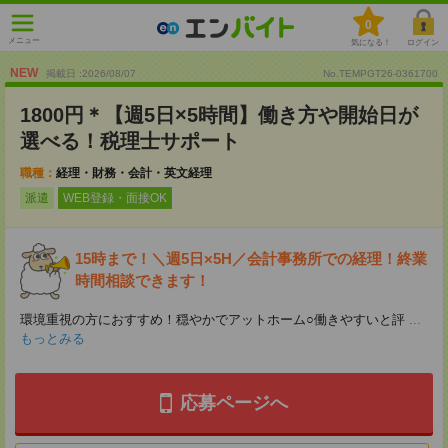
0
メニュー
気になる！
ログイン
NEW
掲載日 :2026
/
08
/
07
No.TEMPGT26-0361700
1800円＊【週5日×5時間】働き方や開始日が
選べる！税理士サポート
職種：
経理・財務・会計・英文経理
派遣
WEB登録・面接OK
15時まで！＼週5日×5H／会計事務所での経理！終業
時間相談できます！
環境重視の方におすすめ！穏やかでアットホーム○働きやすいと評
...
もっとみる
応募ページへ