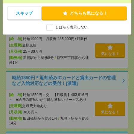
[月収例]
10～15万円
気になる！
[勤務地]
町田駅から徒歩13分
スキップ
どちらも気になる！
（証券資格いかせそう！）時給1900円～株の注文受
付／40-60代活躍[派遣]
しばらく表示しない
[給 与]
時給1900円 月収例 285,000円+残業代
[交通費]
全額支給
[月収例]
25～30万円
気になる！
[勤務地]
新宿駅から徒歩8分
/
新宿三丁目駅から徒
歩1分
時給1850円＊返却済みICカードと貸出カードの管理
など入館対応などの受付！[派遣]
[給 与]
時給1850円＋交 【月収例】403,916円
～ ■給与の前払いが可能な速払いサービスあり
[交通費]
交通費支給あり
[月収例]
30万円～
気になる！
[勤務地]
飯田橋駅から徒歩1分
/
九段下駅から徒歩
14分