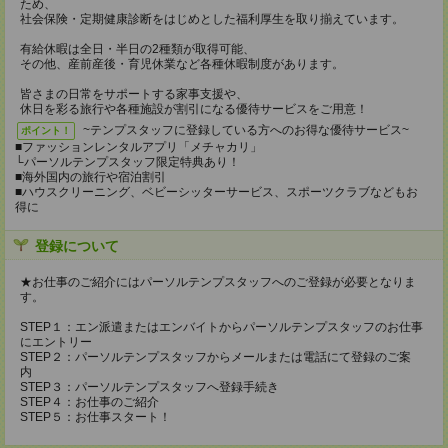
ため、
社会保険・定期健康診断をはじめとした福利厚生を取り揃えています。
有給休暇は全日・半日の2種類が取得可能、
その他、産前産後・育児休業など各種休暇制度があります。
皆さまの日常をサポートする家事支援や、
休日を彩る旅行や各種施設が割引になる優待サービスをご用意！
~テンプスタッフに登録している方へのお得な優待サービス~
ポイント！
■ファッションレンタルアプリ「メチャカリ」
└パーソルテンプスタッフ限定特典あり！
■海外国内の旅行や宿泊割引
■ハウスクリーニング、ベビーシッターサービス、スポーツクラブなどもお
得に
登録について
★お仕事のご紹介にはパーソルテンプスタッフへのご登録が必要となりま
す。
STEP１：エン派遣またはエンバイトからパーソルテンプスタッフのお仕事
にエントリー
STEP２：パーソルテンプスタッフからメールまたは電話にて登録のご案
内
STEP３：パーソルテンプスタッフへ登録手続き
STEP４：お仕事のご紹介
STEP５：お仕事スタート！