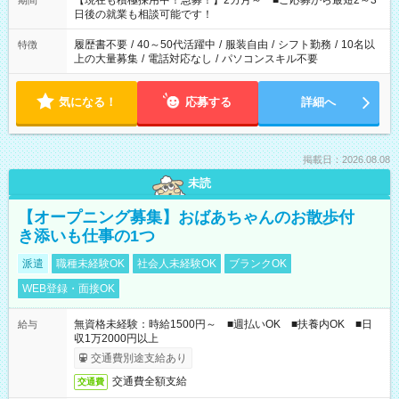
【現在も積極採用中！急募！】2カ月～ ■ご応募から最短2～3
期間
の方へ 今ご覧のお仕事で希望する勤務時間と、もう1つのお仕事
日後の就業も相談可能です！
の勤務時間。 合計で週40時間を超える場合は応募できません。
履歴書不要
/
40～50代活躍中
/
服装自由
/
シフト勤務
/
10名以
特徴
上の大量募集
/
電話対応なし
/
パソコンスキル不要
気になる！
応募する
詳細へ
掲載日：2026.08.08
未読
【オープニング募集】おばあちゃんのお散歩付
き添いも仕事の1つ
派遣
職種未経験OK
社会人未経験OK
ブランクOK
WEB登録・面接OK
無資格未経験：時給1500円～ ■週払いOK ■扶養内OK ■日
給与
収1万2000円以上
交通費別途支給あり
交通費全額支給
交通費