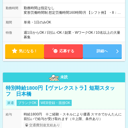
勤務時間は指定なし
勤務時間
変形労働時間制 想定労働時間160時間/月 【シフト例】 ・8：00
～21：00
単発・1日のみOK
期間
週1日からOK / 日払いOK / 副業・WワークOK / 10名以上の大量
特徴
募集
気になる！
応募する
詳細へ
未読
特別時給1800円【ヴァレクストラ】短期スタッ
フ 日本橋
派遣
ブランクOK
WEB登録・面接OK
時給1800円 ※ご経験・スキルにより優遇 スマホでかんたんに
給与
前払いで給与が受け取れます（※上限、条件あり）
交通費別途支給あり