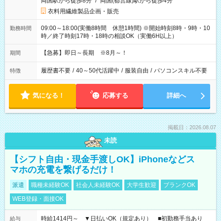
両国駅から徒歩8分
/
両国(都営線)駅から徒歩4分
衣料用繊維製品企画・販売
09:00～18:00(実働8時間 休憩1時間) ※開始時刻8時・9時・10
勤務時間
時／終了時刻17時・18時の相談OK（実働6H以上）
【急募】即日～長期 ※8月～！
期間
履歴書不要
/
40～50代活躍中
/
服装自由
/
パソコンスキル不要
特徴
気になる！
応募する
詳細へ
掲載日：2026.08.07
未読
【シフト自由・現金手渡しOK】iPhoneなどス
マホの充電を繋げるだけ！
派遣
職種未経験OK
社会人未経験OK
大学生歓迎
ブランクOK
WEB登録・面接OK
時給1414円～ ▼日払いOK（規定あり） ■初勤務手当あり
給与