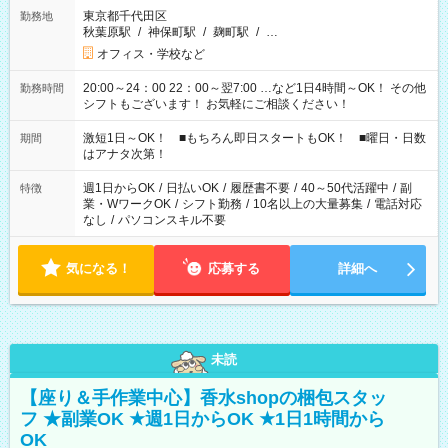
東京都千代田区
勤務地
秋葉原駅
/
神保町駅
/
麹町駅
/
…
オフィス・学校など
20:00～24：00 22：00～翌7:00 …など1日4時間～OK！ その他
勤務時間
シフトもございます！ お気軽にご相談ください！
激短1日～OK！ ■もちろん即日スタートもOK！ ■曜日・日数
期間
はアナタ次第！
週1日からOK
/
日払いOK
/
履歴書不要
/
40～50代活躍中
/
副
特徴
業・WワークOK
/
シフト勤務
/
10名以上の大量募集
/
電話対応
なし
/
パソコンスキル不要
気になる！
応募する
詳細へ
未読
【座り＆手作業中心】香水shopの梱包スタッ
フ ★副業OK ★週1日からOK ★1日1時間から
OK