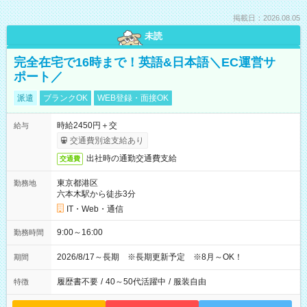
掲載日：2026.08.05
未読
完全在宅で16時まで！英語&日本語＼EC運営サ
ポート／
派遣
ブランクOK
WEB登録・面接OK
時給2450円＋交
給与
交通費別途支給あり
出社時の通勤交通費支給
交通費
東京都港区
勤務地
六本木駅から徒歩3分
IT・Web・通信
9:00～16:00
勤務時間
2026/8/17～長期 ※長期更新予定 ※8月～OK！
期間
履歴書不要
/
40～50代活躍中
/
服装自由
特徴