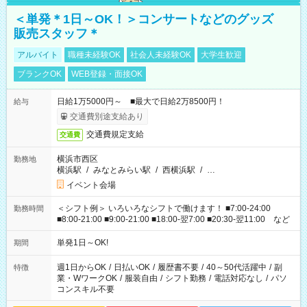
＜単発＊1日～OK！＞コンサートなどのグッズ
販売スタッフ＊
アルバイト
職種未経験OK
社会人未経験OK
大学生歓迎
ブランクOK
WEB登録・面接OK
日給1万5000円～ ■最大で日給2万8500円！
給与
交通費別途支給あり
交通費規定支給
交通費
横浜市西区
勤務地
横浜駅
/
みなとみらい駅
/
西横浜駅
/
…
イベント会場
＜シフト例＞ いろいろなシフトで働けます！ ■7:00-24:00
勤務時間
■8:00-21:00 ■9:00-21:00 ■18:00-翌7:00 ■20:30-翌11:00 など
単発1日～OK!
期間
週1日からOK
/
日払いOK
/
履歴書不要
/
40～50代活躍中
/
副
特徴
業・WワークOK
/
服装自由
/
シフト勤務
/
電話対応なし
/
パソ
コンスキル不要