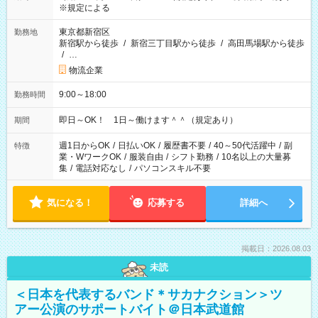
※規定による
東京都新宿区
勤務地
新宿駅から徒歩
/
新宿三丁目駅から徒歩
/
高田馬場駅から徒歩
/
…
物流企業
9:00～18:00
勤務時間
即日～OK！ 1日～働けます＾＾（規定あり）
期間
週1日からOK
/
日払いOK
/
履歴書不要
/
40～50代活躍中
/
副
特徴
業・WワークOK
/
服装自由
/
シフト勤務
/
10名以上の大量募
集
/
電話対応なし
/
パソコンスキル不要
気になる！
応募する
詳細へ
掲載日：2026.08.03
未読
＜日本を代表するバンド＊サカナクション＞ツ
アー公演のサポートバイト＠日本武道館