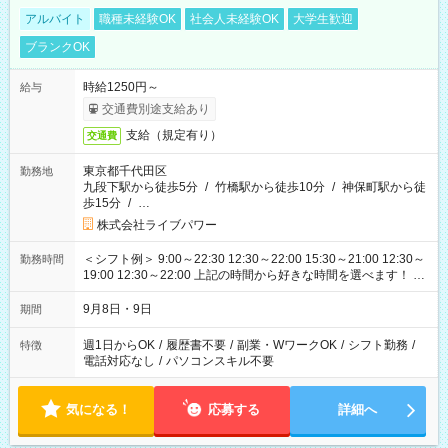
アルバイト
職種未経験OK
社会人未経験OK
大学生歓迎
ブランクOK
時給1250円～
給与
交通費別途支給あり
支給（規定有り）
交通費
東京都千代田区
勤務地
九段下駅から徒歩5分
/
竹橋駅から徒歩10分
/
神保町駅から徒
歩15分
/
…
株式会社ライブパワー
＜シフト例＞ 9:00～22:30 12:30～22:00 15:30～21:00 12:30～
勤務時間
19:00 12:30～22:00 上記の時間から好きな時間を選べます！ ※
時間は変更となる可能性があります
9月8日・9日
期間
週1日からOK
/
履歴書不要
/
副業・WワークOK
/
シフト勤務
/
特徴
電話対応なし
/
パソコンスキル不要
気になる！
応募する
詳細へ