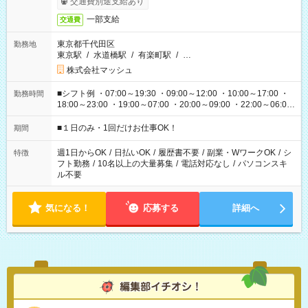
交通費別途支給あり
一部支給
交通費
東京都千代田区
勤務地
東京駅
/
水道橋駅
/
有楽町駅
/
…
株式会社マッシュ
■シフト例 ・07:00～19:30 ・09:00～12:00 ・10:00～17:00 ・
勤務時間
18:00～23:00 ・19:00～07:00 ・20:00～09:00 ・22:00～06:00
etc ★最短で3時間で5,120円のお仕事から 15時間で2万円近く稼
げるお仕事も！ ご希望のお時間に合わせてご紹介！ ※シフトは
■１日のみ・1回だけお仕事OK！
期間
現場によって異なります。 ※勿論、休憩時間はあるのでご安心
ください！
週1日からOK
/
日払いOK
/
履歴書不要
/
副業・WワークOK
/
シ
特徴
フト勤務
/
10名以上の大量募集
/
電話対応なし
/
パソコンスキ
ル不要
気になる！
応募する
詳細へ