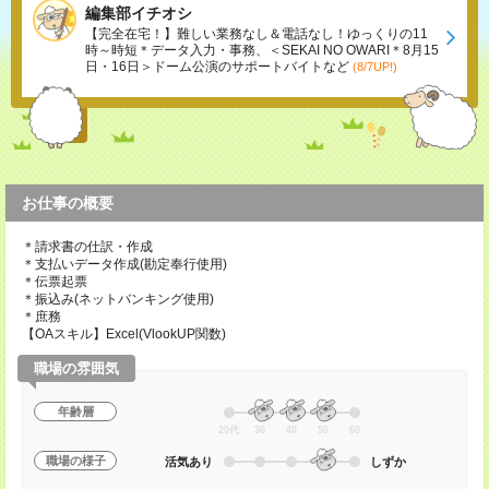
編集部イチオシ
【完全在宅！】難しい業務なし＆電話なし！ゆっくりの11
時～時短＊データ入力・事務、＜SEKAI NO OWARI＊8月15
日・16日＞ドーム公演のサポートバイトなど
(8/7UP!)
お仕事の概要
＊請求書の仕訳・作成
＊支払いデータ作成(勘定奉行使用)
＊伝票起票
＊振込み(ネットバンキング使用)
＊庶務
【OAスキル】Excel(VlookUP関数)
職場の雰囲気
年齢層
20代
30
40
50
60
職場の様子
活気あり
しずか