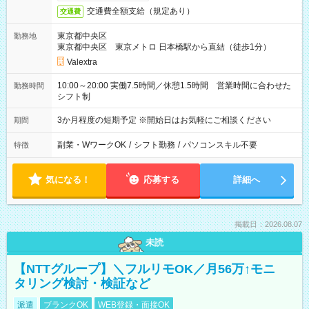
交通費全額支給（規定あり）
交通費
東京都中央区
勤務地
東京都中央区 東京メトロ 日本橋駅から直結（徒歩1分）
Valextra
10:00～20:00 実働7.5時間／休憩1.5時間 営業時間に合わせた
勤務時間
シフト制
3か月程度の短期予定 ※開始日はお気軽にご相談ください
期間
副業・WワークOK
/
シフト勤務
/
パソコンスキル不要
特徴
気になる！
応募する
詳細へ
掲載日：2026.08.07
未読
【NTTグループ】＼フルリモOK／月56万↑モニ
タリング検討・検証など
派遣
ブランクOK
WEB登録・面接OK