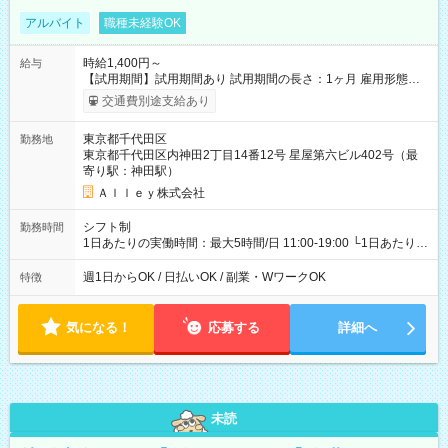
アルバイト
職種未経験OK
時給1,400円～
給与
【試用期間】試用期間あり 試用期間の長さ：1ヶ月 雇用形態、
給与は本採用時と同じです。
交通費別途支給あり
東京都千代田区
勤務地
東京都千代田区内神田2丁目14番12号 星屋第六ビル402号（最
寄り駅：神田駅）
Ａｌｌｅｙ株式会社
シフト制
勤務時間
1日あたりの実働時間：最大5時間/日 11:00-19:00 └1日あたりの
実働時間：1-5時間 └上記の時間帯内であれば、いつでも勤務可
能！ └平日・土曜日の中で、お好きな曜日でご勤務いただけま
週1日からOK / 日払いOK / 副業・WワークOK
特徴
す！ 【シフト例】 ・11:00～14:00 ・16:30～19:00 ・13:00～
18:00 などのように、自由な働き方が可能なお仕事です！
気になる！
応募する
詳細へ
未読