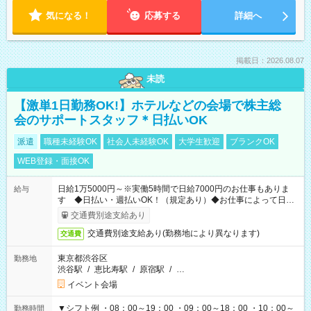
気になる！
応募する
詳細へ
掲載日：2026.08.07
未読
【激単1日勤務OK!】ホテルなどの会場で株主総
会のサポートスタッフ＊日払いOK
派遣
職種未経験OK
社会人未経験OK
大学生歓迎
ブランクOK
WEB登録・面接OK
日給1万5000円～※実働5時間で日給7000円のお仕事もありま
給与
す ◆日払い・週払いOK！（規定あり）◆お仕事によって日給
も異なります
交通費別途支給あり
交通費別途支給あり(勤務地により異なります)
交通費
東京都渋谷区
勤務地
渋谷駅
/
恵比寿駅
/
原宿駅
/
…
イベント会場
▼シフト例 ・08：00～19：00 ・09：00～18：00 ・10：00～
勤務時間