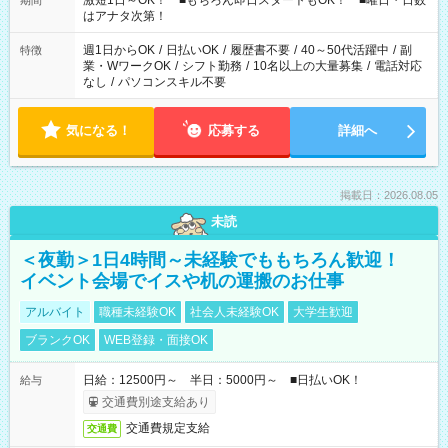
激短1日～OK！ ■もちろん即日スタートもOK！ ■曜日・日数
期間
はアナタ次第！
週1日からOK
/
日払いOK
/
履歴書不要
/
40～50代活躍中
/
副
特徴
業・WワークOK
/
シフト勤務
/
10名以上の大量募集
/
電話対応
なし
/
パソコンスキル不要
気になる！
応募する
詳細へ
掲載日：2026.08.05
未読
＜夜勤＞1日4時間～未経験でももちろん歓迎！
イベント会場でイスや机の運搬のお仕事
アルバイト
職種未経験OK
社会人未経験OK
大学生歓迎
ブランクOK
WEB登録・面接OK
日給：12500円～ 半日：5000円～ ■日払いOK！
給与
交通費別途支給あり
交通費規定支給
交通費