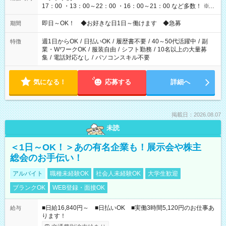
17：00 ・13：00～22：00 ・16：00～21：00 など多数！ ※お
仕事により勤務時間が異なります
即日～OK！ ◆お好きな日1日～働けます ◆急募
期間
週1日からOK
/
日払いOK
/
履歴書不要
/
40～50代活躍中
/
副
特徴
業・WワークOK
/
服装自由
/
シフト勤務
/
10名以上の大量募
集
/
電話対応なし
/
パソコンスキル不要
気になる！
応募する
詳細へ
掲載日：2026.08.07
未読
＜1日～OK！＞あの有名企業も！展示会や株主
総会のお手伝い！
アルバイト
職種未経験OK
社会人未経験OK
大学生歓迎
ブランクOK
WEB登録・面接OK
■日給16,840円～ ■日払いOK ■実働3時間5,120円のお仕事あ
給与
ります！