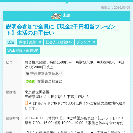
掲載日：2026.08.08
未読
説明会参加で全員に【現金2千円相当プレゼン
ト】生活のお手伝い
派遣
職種未経験OK
社会人未経験OK
ブランクOK
WEB登録・面接OK
無資格未経験：時給1500円～ ■週払いOK ■扶養内OK ■日
給与
収1万2000円以上
交通費別途支給あり
交通費全額支給
交通費
東京都世田谷区
勤務地
三軒茶屋駅
/
世田谷駅
/
下高井戸駅
/
…
≪自宅からドアtoドアで30分以内！≫ご希望の勤務地を紹介
します。
9:00～18:00（休憩60分） ■ご希望があれば下記シフトもOK！
勤務時間
早番 7:00～16:00 遅番 10:00～19:00 「家族と休みを合わせた
い」 「余裕を持って夕飯の準備がしたい」 「できれば残業はし
たくない」 など、ご希望を教えてくださいね。 ※Wワーク希望