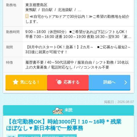
東京都豊島区
勤務地
巣鴨駅
/
目白駅
/
北池袋駅
/
…
≪自宅からドアtoドアで30分以内！≫ご希望の勤務地を紹介
します。
9:00～18:00（休憩60分） ■ご希望があれば下記シフトもOK！
勤務時間
早番 7:00～16:00 遅番 10:00～19:00 夜勤 16:30～翌9:30 「家族
と休みを合わせたい」 「余裕を持って夕飯の準備がしたい」
「できれば残業はしたくない」 など、ご希望を教えてください
【8月中のスタートOK！急募！】2カ月～ ■ご応募から最短2～
期間
ね。 ※Wワーク希望の方へ 今ご覧のお仕事で希望する勤務時間
3日後に就業が可能です！
と、もう1つのお仕事の勤務時間。 合計で週40時間を超える場
合は応募できません。
履歴書不要
/
40～50代活躍中
/
服装自由
/
シフト勤務
/
10名以
特徴
上の大量募集
/
電話対応なし
/
パソコンスキル不要
気になる！
応募する
詳細へ
掲載日：2026.08.07
未読
【在宅勤務OK】時給3000円！10～16時＊残業
ほぼなし▼新日本橋で一般事務