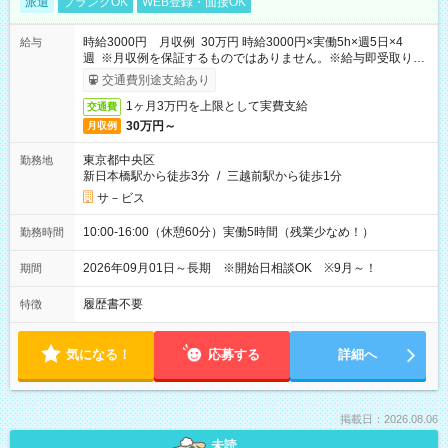
派遣
ブランクOK
WEB登録・面接OK
時給3000円 月収例 30万円 時給3000円×実働5h×週5日×4
給与
週 ※月収例を保証するものではありません。※給与即受取りサ
ービス利用可（利用条件有）
交通費別途支給あり
1ヶ月3万円を上限として実費支給
交通費
30万円～
月収例
東京都中央区
勤務地
新日本橋駅から徒歩3分
/
三越前駅から徒歩1分
サ－ビス
10:00-16:00（休憩60分）実働5時間（残業少なめ！）
勤務時間
2026年09月01日～長期 ※開始日相談OK ※9月～！
期間
履歴書不要
特徴
気になる！
応募する
詳細へ
掲載日：2026.08.06
未読