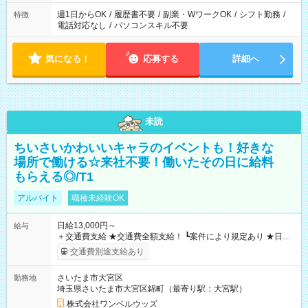
週1日からOK
/
履歴書不要
/
副業・WワークOK
/
シフト勤務
/
特徴
電話対応なし
/
パソコンスキル不要
気になる！
応募する
詳細へ
未読
ちいさいかわいいキャラのイベントも！好きな
場所で働ける☆来社不要！働いたその日に給料
もらえる◎/T1
アルバイト
職種未経験OK
日給13,000円～
給与
＋交通費支給 ★交通費全額支給！ ┗案件により規定あり ★日払
いOK！（規定あり） ┗働いたその日に現金GET♪ お仕事後はコ
交通費別途支給あり
ンビニATMから 日払い分を引き落とせます！ 【試用期間】試
用期間なし
さいたま市大宮区
勤務地
埼玉県さいたま市大宮区錦町（最寄り駅：大宮駅）
株式会社ワンベルウッズ