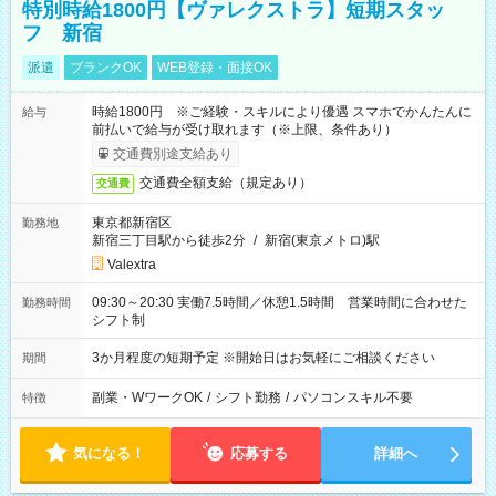
特別時給1800円【ヴァレクストラ】短期スタッ
フ 新宿
派遣
ブランクOK
WEB登録・面接OK
時給1800円 ※ご経験・スキルにより優遇 スマホでかんたんに
給与
前払いで給与が受け取れます（※上限、条件あり）
交通費別途支給あり
交通費全額支給（規定あり）
交通費
東京都新宿区
勤務地
新宿三丁目駅から徒歩2分
/
新宿(東京メトロ)駅
Valextra
09:30～20:30 実働7.5時間／休憩1.5時間 営業時間に合わせた
勤務時間
シフト制
3か月程度の短期予定 ※開始日はお気軽にご相談ください
期間
副業・WワークOK
/
シフト勤務
/
パソコンスキル不要
特徴
気になる！
応募する
詳細へ