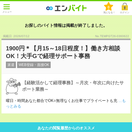
0
メニュー
気になる！
ログイン
お探しのバイト情報は掲載が終了しました。
掲載日 :2026
/
07
/
12
No.TEMPGT26-0360622
1900円＊【月15～18日程度！】働き方相談
OK！大手Gで経理サポート事務
派遣
WEB登録・面接OK
【経験活かして経理事務】～月次・年次に向けたサ
ポート業務～
曜日・時間あなた都合でOK○無理なくお仕事でプライベートも充
...も
っとみる
あなたの閲覧履歴からのオススメ