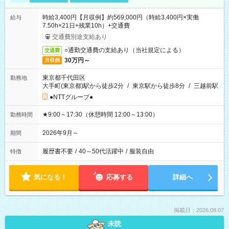
時給3,400円【月収例】約569,000円（時給3,400円×実働
給与
7.50h×21日+残業10h）+交通費
交通費別途支給あり
○通勤交通費の支給あり（当社規定による）
交通費
30万円～
月収例
東京都千代田区
勤務地
大手町(東京都)駅から徒歩2分
/
東京駅から徒歩8分
/
三越前駅
●NTTグループ●
★9:00～17:30（休憩時間 12:00～13:00）
勤務時間
2026年9月～
期間
履歴書不要
/
40～50代活躍中
/
服装自由
特徴
気になる！
応募する
詳細へ
掲載日：2026.08.07
未読