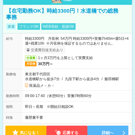
【在宅勤務OK】時給3300円！水道橋での総務
事務
派遣
ブランクOK
WEB登録・面接OK
時給3300円 月収例 54万円 時給3300円×実働7h40m×週5日×4
給与
週+残業10h ※月収例を保証するものではありません。
交通費別途支給あり
1ヶ月3万円を上限として実費支給
交通費
30万円～
月収例
東京都千代田区
勤務地
水道橋駅から徒歩7分
/
九段下駅から徒歩4分
/
飯田橋駅
医薬品メ－カ－
09:00-17:40（休憩60分）実働7時間40分
勤務時間
即日～長期 ※開始日相談OK
期間
履歴書不要
特徴
気になる！
応募する
詳細へ