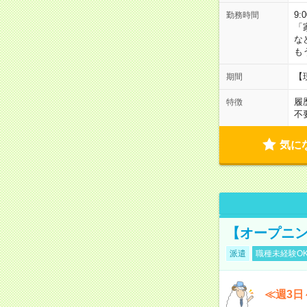
9:
勤務時間
「
な
も
【
期間
履
特徴
不
気に
【オープニン
派遣
職種未経験O
≪週3日