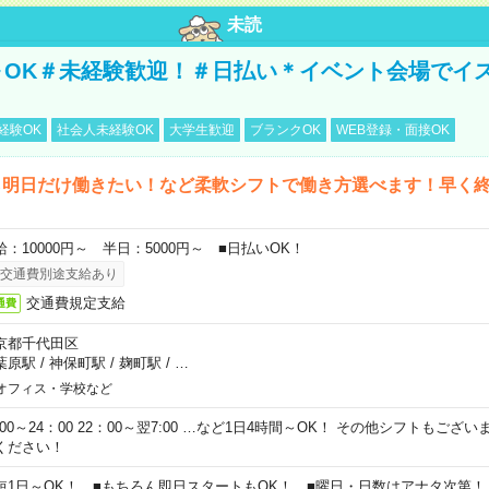
未読
～OK＃未経験歓迎！＃日払い＊イベント会場でイ
経験OK
社会人未経験OK
大学生歓迎
ブランクOK
WEB登録・面接OK
ら明日だけ働きたい！など柔軟シフトで働き方選べます！早く
給：10000円～ 半日：5000円～ ■日払いOK！
交通費別途支給あり
交通費規定支給
通費
京都千代田区
葉原駅
/
神保町駅
/
麹町駅
/
…
オフィス・学校など
0:00～24：00 22：00～翌7:00 …など1日4時間～OK！ その他シフトもござ
ください！
短1日～OK！ ■もちろん即日スタートもOK！ ■曜日・日数はアナタ次第！