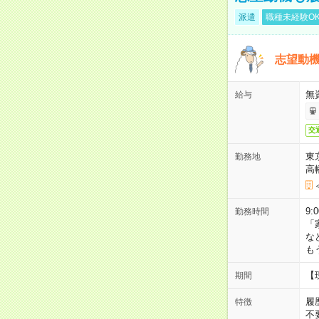
派遣
職種未経験O
志望動機
無
給与
交
東
勤務地
高
9:
勤務時間
「
な
も
【
期間
履
特徴
不