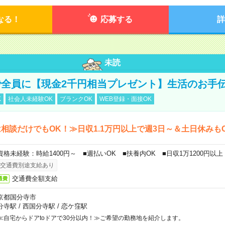
なる！
応募する
詳
未読
全員に【現金2千円相当プレゼント】生活のお手
K
社会人未経験OK
ブランクOK
WEB登録・面接OK
相談だけでもOK！≫日収1.1万円以上で週3日～＆土日休みも
資格未経験：時給1400円～ ■週払いOK ■扶養内OK ■日収1万1200円以上
交通費別途支給あり
交通費全額支給
通費
京都国分寺市
分寺駅
/
西国分寺駅
/
恋ケ窪駅
≪自宅からドアtoドアで30分以内！≫ご希望の勤務地を紹介します。