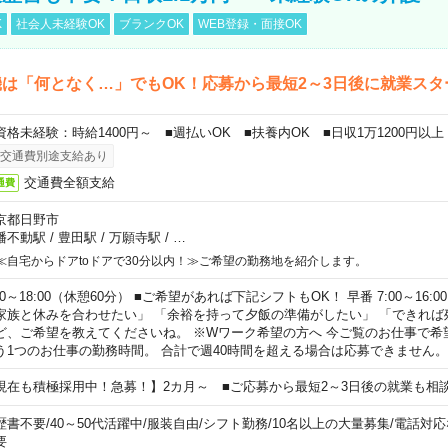
K
社会人未経験OK
ブランクOK
WEB登録・面接OK
は「何となく…」でもOK！応募から最短2～3日後に就業スタ
資格未経験：時給1400円～ ■週払いOK ■扶養内OK ■日収1万1200円以上
交通費別途支給あり
交通費全額支給
通費
京都日野市
幡不動駅
/
豊田駅
/
万願寺駅
/
…
≪自宅からドアtoドアで30分以内！≫ご希望の勤務地を紹介します。
00～18:00（休憩60分） ■ご希望があれば下記シフトもOK！ 早番 7:00～16:00 遅
家族と休みを合わせたい」 「余裕を持って夕飯の準備がしたい」 「できれば
ど、ご希望を教えてくださいね。 ※Wワーク希望の方へ 今ご覧のお仕事で希
う1つのお仕事の勤務時間。 合計で週40時間を超える場合は応募できません。
現在も積極採用中！急募！】2カ月～ ■ご応募から最短2～3日後の就業も相
歴書不要
/
40～50代活躍中
/
服装自由
/
シフト勤務
/
10名以上の大量募集
/
電話対応
要