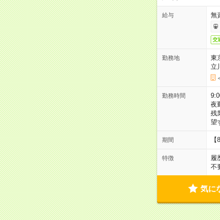
無
給与
交
東
勤務地
立
9:
勤務時間
夜
残
望
【
期間
履
特徴
不
気に