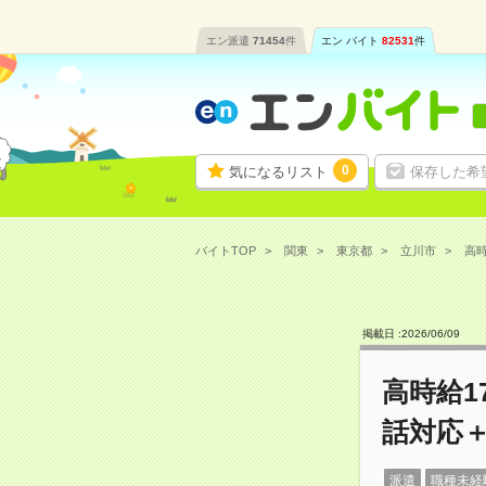
エン派遣
71454
件
エン バイト
82531
件
0
気になるリスト
保存した希
バイトTOP
関東
東京都
立川市
高時
掲載日 :
2026
/
06
/
09
高時給1
話対応
派遣
職種未経