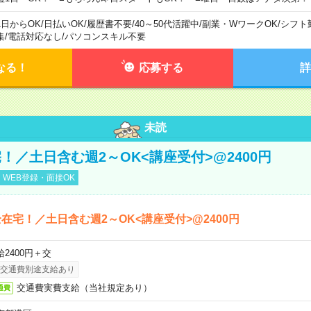
1日からOK
/
日払いOK
/
履歴書不要
/
40～50代活躍中
/
副業・WワークOK
/
シフト
集
/
電話対応なし
/
パソコンスキル不要
なる！
応募する
詳
未読
！／土日含む週2～OK<講座受付>@2400円
WEB登録・面接OK
在宅！／土日含む週2～OK<講座受付>@2400円
給2400円＋交
交通費別途支給あり
交通費実費支給（当社規定あり）
通費