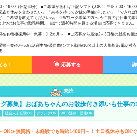
00～18:00（休憩60分） ■ご希望があれば下記シフトもOK！ 早番 7:00～16:00 遅
家族と休みを合わせたい」 「余裕を持って夕飯の準備がしたい」 「できれば
ど、ご希望を教えてくださいね。 ※Wワーク希望の方へ 今ご覧のお仕事で希
う1つのお仕事の勤務時間。 合計で週40時間を超える場合は応募できません。
現在も積極採用中！急募！】2カ月～ ■ご応募から最短2～3日後の就業も相
歴書不要
/
40～50代活躍中
/
服装自由
/
シフト勤務
/
10名以上の大量募集
/
電話対応
要
なる！
応募する
詳
未読
グ募集】おばあちゃんのお散歩付き添いも仕事の
K
社会人未経験OK
ブランクOK
WEB登録・面接OK
～OK≫無資格・未経験でも時給1400円～！土日祝休みもOK