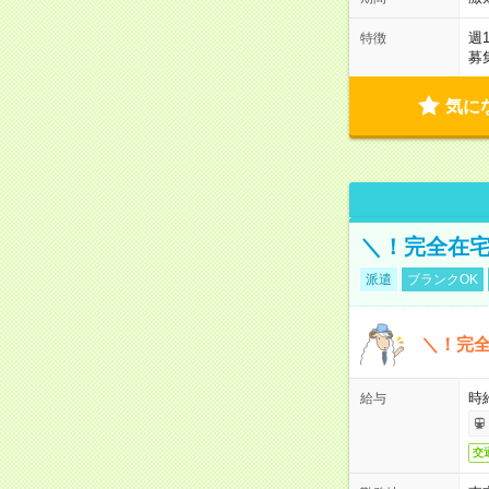
週
特徴
募
気に
＼！完全在宅
派遣
ブランクOK
＼！完全
時
給与
交