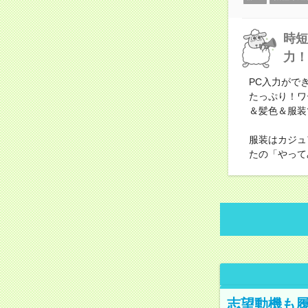
時短
力！
PC入力がで
たっぷり！ワ
＆髪色＆服装
服装はカジュ
たの「やって
志望動機も履