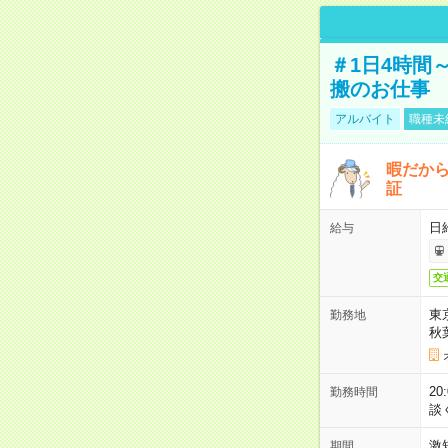
＃1日4時間
搬のお仕事
アルバイト
職種未
暇だか
証
日
給与
交
東
勤務地
秋
2
勤務時間
談
激
期間