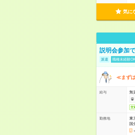
気に
説明会参加で
派遣
職種未経験O
≪まずは
無
給与
交
東
勤務地
国