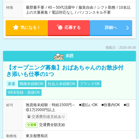
の勤務時間。 合計で週40時間を超える場合は応募できません。
履歴書不要
/
40～50代活躍中
/
服装自由
/
シフト勤務
/
10名以
特徴
上の大量募集
/
電話対応なし
/
パソコンスキル不要
気になる！
応募する
詳細へ
掲載日：2026.08.08
未読
【オープニング募集】おばあちゃんのお散歩付
き添いも仕事の1つ
派遣
職種未経験OK
社会人未経験OK
ブランクOK
WEB登録・面接OK
無資格未経験：時給1500円～ ■週払いOK ■扶養内OK ■日
給与
収1万2000円以上
交通費別途支給あり
交通費全額支給
交通費
東京都豊島区
勤務地