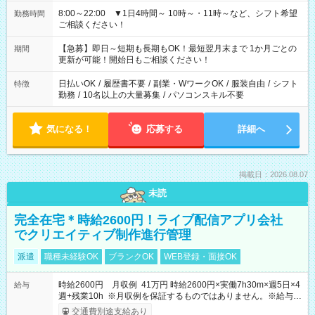
8:00～22:00 ▼1日4時間～ 10時～・11時～など、シフト希望
勤務時間
ご相談ください！
【急募】即日～短期も長期もOK！最短翌月末まで 1か月ごとの
期間
更新が可能！開始日もご相談ください！
日払いOK
/
履歴書不要
/
副業・WワークOK
/
服装自由
/
シフト
特徴
勤務
/
10名以上の大量募集
/
パソコンスキル不要
気になる！
応募する
詳細へ
掲載日：2026.08.07
未読
完全在宅＊時給2600円！ライブ配信アプリ会社
でクリエイティブ制作進行管理
派遣
職種未経験OK
ブランクOK
WEB登録・面接OK
時給2600円 月収例 41万円 時給2600円×実働7h30m×週5日×4
給与
週+残業10h ※月収例を保証するものではありません。※給与即
受取りサービス利用可（利用条件有）
交通費別途支給あり