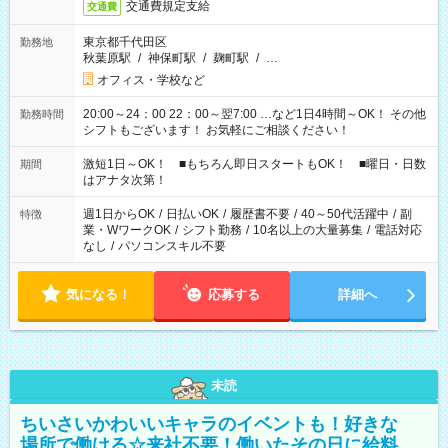
交通費規定支給
交通費
東京都千代田区
勤務地
秋葉原駅
/
神保町駅
/
麹町駅
/
…
オフィス・学校など
20:00～24：00 22：00～翌7:00 …など1日4時間～OK！ その他
勤務時間
シフトもございます！ お気軽にご相談ください！
激短1日～OK！ ■もちろん即日スタートもOK！ ■曜日・日数
期間
はアナタ次第！
週1日からOK
/
日払いOK
/
履歴書不要
/
40～50代活躍中
/
副
特徴
業・WワークOK
/
シフト勤務
/
10名以上の大量募集
/
電話対応
なし
/
パソコンスキル不要
気になる！
応募する
詳細へ
未読
ちいさいかわいいキャラのイベントも！好きな
場所で働ける☆来社不要！働いたその日に給料