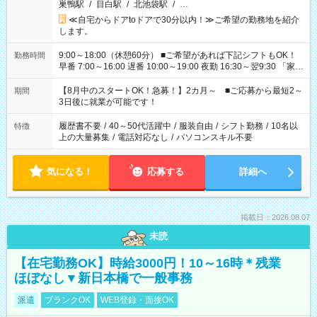
巣鴨駅
/
目白駅
/
北池袋駅
/
…
≪自宅からドアtoドアで30分以内！≫ご希望の勤務地を紹介
します。
9:00～18:00（休憩60分） ■ご希望があれば下記シフトもOK！
勤務時間
早番 7:00～16:00 遅番 10:00～19:00 夜勤 16:30～翌9:30 「家族
と休みを合わせたい」 「余裕を持って夕飯の準備がしたい」
「できれば残業はしたくない」 など、ご希望を教えてください
【8月中のスタートOK！急募！】2カ月～ ■ご応募から最短2～
期間
ね。 ※Wワーク希望の方へ 今ご覧のお仕事で希望する勤務時間
3日後に就業が可能です！
と、もう1つのお仕事の勤務時間。 合計で週40時間を超える場
合は応募できません。
履歴書不要
/
40～50代活躍中
/
服装自由
/
シフト勤務
/
10名以
特徴
上の大量募集
/
電話対応なし
/
パソコンスキル不要
気になる！
応募する
詳細へ
掲載日：2026.08.07
未読
【在宅勤務OK】時給3000円！10～16時＊残業
ほぼなし▼新日本橋で一般事務
派遣
ブランクOK
WEB登録・面接OK