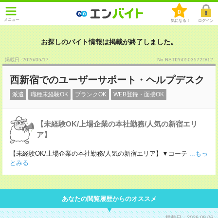
0
メニュー
気になる！
ログイン
お探しのバイト情報は掲載が終了しました。
掲載日 :2026
/
05
/
17
No.RSTI260503572D/12
西新宿でのユーザーサポート・ヘルプデスク
派遣
職種未経験OK
ブランクOK
WEB登録・面接OK
【未経験OK/上場企業の本社勤務/人気の新宿エリ
ア】
【未経験OK/上場企業の本社勤務/人気の新宿エリア】▼コーテ
...もっ
とみる
あなたの閲覧履歴からのオススメ
掲載日：2026.08.06