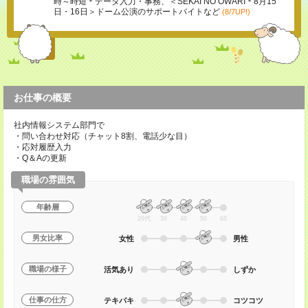
時～時短＊データ入力・事務、＜SEKAI NO OWARI＊8月15
日・16日＞ドーム公演のサポートバイトなど
(8/7UP!)
お仕事の概要
社内情報システム部門で
・問い合わせ対応（チャット8割、電話少な目）
・応対履歴入力
・Q＆Aの更新
職場の雰囲気
年齢層
20代
30
40
50
60
男女比率
女性
男性
職場の様子
活気あり
しずか
仕事の仕方
テキパキ
コツコツ