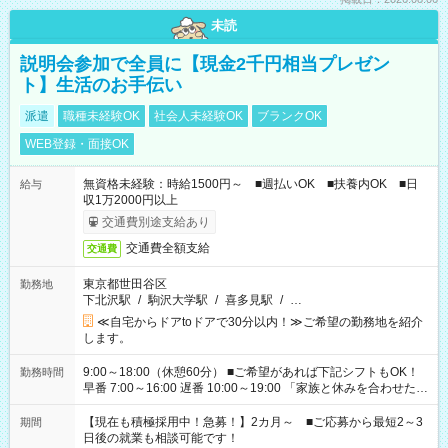
未読
説明会参加で全員に【現金2千円相当プレゼン
ト】生活のお手伝い
派遣
職種未経験OK
社会人未経験OK
ブランクOK
WEB登録・面接OK
無資格未経験：時給1500円～ ■週払いOK ■扶養内OK ■日
給与
収1万2000円以上
交通費別途支給あり
交通費全額支給
交通費
東京都世田谷区
勤務地
下北沢駅
/
駒沢大学駅
/
喜多見駅
/
…
≪自宅からドアtoドアで30分以内！≫ご希望の勤務地を紹介
します。
9:00～18:00（休憩60分） ■ご希望があれば下記シフトもOK！
勤務時間
早番 7:00～16:00 遅番 10:00～19:00 「家族と休みを合わせた
い」 「余裕を持って夕飯の準備がしたい」 「できれば残業はし
たくない」 など、ご希望を教えてくださいね。 ※Wワーク希望
【現在も積極採用中！急募！】2カ月～ ■ご応募から最短2～3
期間
の方へ 今ご覧のお仕事で希望する勤務時間と、もう1つのお仕事
日後の就業も相談可能です！