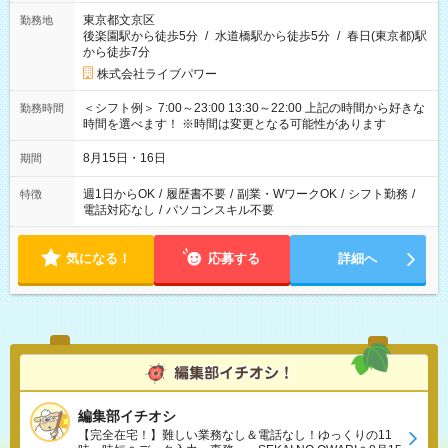
東京都文京区
勤務地
後楽園駅から徒歩5分
/
水道橋駅から徒歩5分
/
春日(東京都)駅
から徒歩7分
株式会社ライブパワー
＜シフト例＞ 7:00～23:00 13:30～22:00 上記の時間から好きな
勤務時間
時間を選べます！ ※時間は変更となる可能性があります
8月15日・16日
期間
週1日からOK
/
履歴書不要
/
副業・WワークOK
/
シフト勤務
/
特徴
電話対応なし
/
パソコンスキル不要
気になる！
応募する
詳細へ
編集部イチオシ
【完全在宅！】難しい業務なし＆電話なし！ゆっくりの11