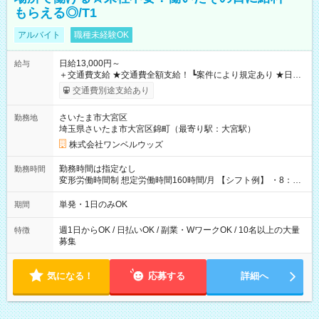
もらえる◎/T1
アルバイト
職種未経験OK
日給13,000円～
給与
＋交通費支給 ★交通費全額支給！ ┗案件により規定あり ★日払
いOK！（規定あり） ┗働いたその日に現金GET♪ お仕事後はコ
交通費別途支給あり
ンビニATMから 日払い分を引き落とせます！ 【試用期間】試
用期間なし
さいたま市大宮区
勤務地
埼玉県さいたま市大宮区錦町（最寄り駅：大宮駅）
株式会社ワンベルウッズ
勤務時間は指定なし
勤務時間
変形労働時間制 想定労働時間160時間/月 【シフト例】 ・8：00
～21：00
単発・1日のみOK
期間
週1日からOK / 日払いOK / 副業・WワークOK / 10名以上の大量
特徴
募集
気になる！
応募する
詳細へ