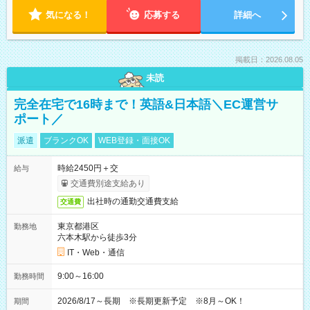
気になる！
応募する
詳細へ
掲載日：2026.08.05
未読
完全在宅で16時まで！英語&日本語＼EC運営サ
ポート／
派遣
ブランクOK
WEB登録・面接OK
時給2450円＋交
給与
交通費別途支給あり
出社時の通勤交通費支給
交通費
東京都港区
勤務地
六本木駅から徒歩3分
IT・Web・通信
9:00～16:00
勤務時間
2026/8/17～長期 ※長期更新予定 ※8月～OK！
期間