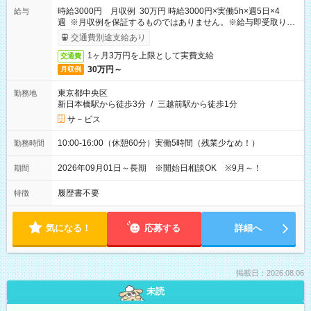
時給3000円 月収例 30万円 時給3000円×実働5h×週5日×4
給与
週 ※月収例を保証するものではありません。※給与即受取りサ
ービス利用可（利用条件有）
交通費別途支給あり
1ヶ月3万円を上限として実費支給
交通費
30万円～
月収例
東京都中央区
勤務地
新日本橋駅から徒歩3分
/
三越前駅から徒歩1分
サ－ビス
10:00-16:00（休憩60分）実働5時間（残業少なめ！）
勤務時間
2026年09月01日～長期 ※開始日相談OK ※9月～！
期間
履歴書不要
特徴
気になる！
応募する
詳細へ
掲載日：2026.08.06
未読