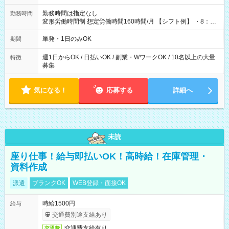
勤務時間は指定なし
勤務時間
変形労働時間制 想定労働時間160時間/月 【シフト例】 ・8：00
～21：00
単発・1日のみOK
期間
週1日からOK / 日払いOK / 副業・WワークOK / 10名以上の大量
特徴
募集
気になる！
応募する
詳細へ
未読
座り仕事！給与即払いOK！高時給！在庫管理・
資料作成
派遣
ブランクOK
WEB登録・面接OK
時給1500円
給与
交通費別途支給あり
交通費支給有り
交通費