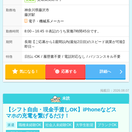
神奈川県藤沢市
勤務地
藤沢駅
電子・機械系メーカー
8:00～16:45 ※表記のうち実働7時間45分です。
勤務時間
長期【ご応募から1週間以内(最短2日目)のスピード就業が可能】
期間
即日～
日払いOK
/
履歴書不要
/
電話対応なし
/
パソコンスキル不要
特徴
気になる！
応募する
詳細へ
掲載日：2026.08.07
未読
【シフト自由・現金手渡しOK】iPhoneなどス
マホの充電を繋げるだけ！
派遣
職種未経験OK
社会人未経験OK
大学生歓迎
ブランクOK