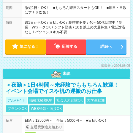
シフトもございます！ お気軽にご相談ください！
激短1日～OK！ ■もちろん即日スタートもOK！ ■曜日・日数
期間
はアナタ次第！
週1日からOK
/
日払いOK
/
履歴書不要
/
40～50代活躍中
/
副
特徴
業・WワークOK
/
シフト勤務
/
10名以上の大量募集
/
電話対応
なし
/
パソコンスキル不要
気になる！
応募する
詳細へ
掲載日：2026.08.05
未読
＜夜勤＞1日4時間～未経験でももちろん歓迎！
イベント会場でイスや机の運搬のお仕事
アルバイト
職種未経験OK
社会人未経験OK
大学生歓迎
ブランクOK
WEB登録・面接OK
日給：12500円～ 半日：5000円～ ■日払いOK！
給与
交通費別途支給あり