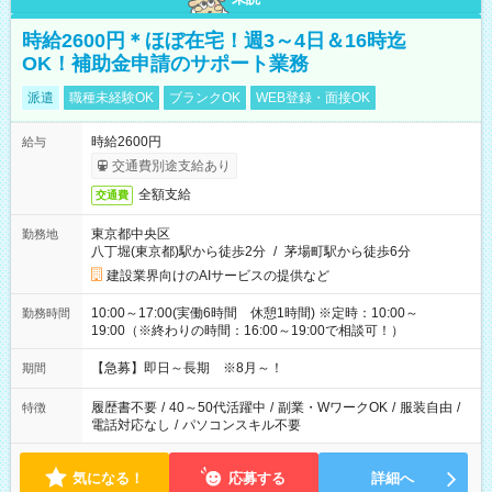
時給2600円＊ほぼ在宅！週3～4日＆16時迄
OK！補助金申請のサポート業務
派遣
職種未経験OK
ブランクOK
WEB登録・面接OK
時給2600円
給与
交通費別途支給あり
全額支給
交通費
東京都中央区
勤務地
八丁堀(東京都)駅から徒歩2分
/
茅場町駅から徒歩6分
建設業界向けのAIサービスの提供など
10:00～17:00(実働6時間 休憩1時間) ※定時：10:00～
勤務時間
19:00（※終わりの時間：16:00～19:00で相談可！）
【急募】即日～長期 ※8月～！
期間
履歴書不要
/
40～50代活躍中
/
副業・WワークOK
/
服装自由
/
特徴
電話対応なし
/
パソコンスキル不要
気になる！
応募する
詳細へ