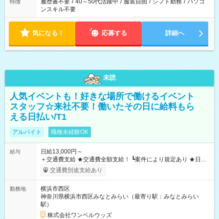
履歴書不要
/
40～50代活躍中
/
服装自由
/
シフト勤務
/
パソコ
特徴
ンスキル不要
気になる！
応募する
詳細へ
未読
人気イベントも！好きな場所で働けるイベント
スタッフ☆来社不要！働いたその日に給料もら
える日払い/T1
アルバイト
職種未経験OK
日給13,000円～
給与
＋交通費支給 ★交通費全額支給！ ┗案件により規定あり ★日払
いOK！（規定あり） ┗働いたその日に現金GET♪ お仕事後はコ
交通費別途支給あり
ンビニATMから 日払い分を引き落とせます！ 【試用期間】試
用期間なし
横浜市西区
勤務地
神奈川県横浜市西区みなとみらい（最寄り駅：みなとみらい
駅）
株式会社ワンベルウッズ