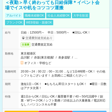
＜夜勤＞早く終わっても日給保障＊イベント会
場でイスや机をコツコツ運搬
アルバイト
職種未経験OK
社会人未経験OK
大学生歓迎
ブランクOK
WEB登録・面接OK
日給：12500円～ 半日：5000円～ ■日払いOK！
給与
交通費別途支給あり
交通費規定支給
交通費
東京都港区
勤務地
品川駅
/
赤坂(東京都)駅
/
表参道駅
/
…
オフィス・学校など
20:00～24：00 22：00～31:00 …など1日4時間～OK！ その他
勤務時間
シフトもございます！ お気軽にご相談ください！
激短1日～OK！ ■もちろん即日スタートもOK！ ■曜日・日数
期間
はアナタ次第！
週1日からOK
/
日払いOK
/
履歴書不要
/
40～50代活躍中
/
副
特徴
業・WワークOK
/
シフト勤務
/
10名以上の大量募集
/
電話対応
なし
/
パソコンスキル不要