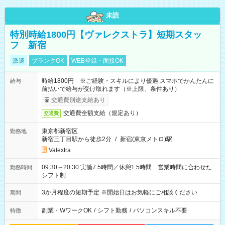
未読
特別時給1800円【ヴァレクストラ】短期スタッ
フ 新宿
派遣
ブランクOK
WEB登録・面接OK
時給1800円 ※ご経験・スキルにより優遇 スマホでかんたんに
給与
前払いで給与が受け取れます（※上限、条件あり）
交通費別途支給あり
交通費全額支給（規定あり）
交通費
東京都新宿区
勤務地
新宿三丁目駅から徒歩2分
/
新宿(東京メトロ)駅
Valextra
09:30～20:30 実働7.5時間／休憩1.5時間 営業時間に合わせた
勤務時間
シフト制
3か月程度の短期予定 ※開始日はお気軽にご相談ください
期間
副業・WワークOK
/
シフト勤務
/
パソコンスキル不要
特徴