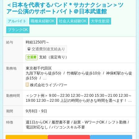
＜日本を代表するバンド＊サカナクション＞ツ
アー公演のサポートバイト＠日本武道館
アルバイト
職種未経験OK
社会人未経験OK
大学生歓迎
ブランクOK
時給1250円～
給与
交通費別途支給あり
支給（規定有り）
交通費
東京都千代田区
勤務地
九段下駅から徒歩5分
/
竹橋駅から徒歩10分
/
神保町駅から徒
歩15分
/
…
株式会社ライブパワー
＜シフト例＞ 9:00～22:30 12:30～22:00 15:30～21:00 12:30～
勤務時間
19:00 12:30～22:00 上記の時間から好きな時間を選べます！ ※
時間は変更となる可能性があります
9月8日・9日
期間
週1日からOK
/
履歴書不要
/
副業・WワークOK
/
シフト勤務
/
特徴
電話対応なし
/
パソコンスキル不要