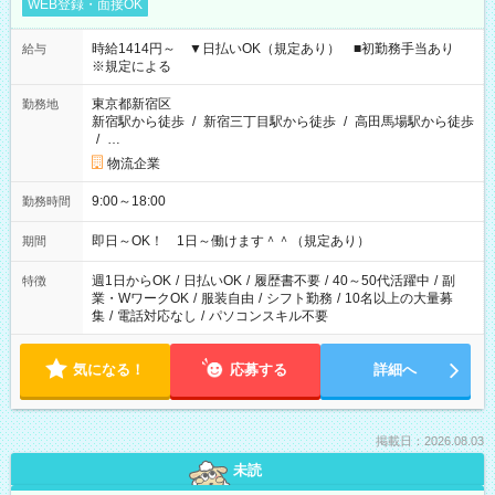
WEB登録・面接OK
時給1414円～ ▼日払いOK（規定あり） ■初勤務手当あり
給与
※規定による
東京都新宿区
勤務地
新宿駅から徒歩
/
新宿三丁目駅から徒歩
/
高田馬場駅から徒歩
/
…
物流企業
9:00～18:00
勤務時間
即日～OK！ 1日～働けます＾＾（規定あり）
期間
週1日からOK
/
日払いOK
/
履歴書不要
/
40～50代活躍中
/
副
特徴
業・WワークOK
/
服装自由
/
シフト勤務
/
10名以上の大量募
集
/
電話対応なし
/
パソコンスキル不要
気になる！
応募する
詳細へ
掲載日：2026.08.03
未読