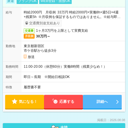
派遣
ブランクOK
WEB登録・面接OK
時給2000円 月収例 33万円 時給2000円×実働8h×週5日×4週
給与
+残業5h ※月収例を保証するものではありません。※給与即受
取りサービス利用可（利用条件有）
交通費別途支給あり
1ヶ月3万円を上限として実費支給
交通費
30万円～
月収例
東京都新宿区
勤務地
市ケ谷駅から徒歩3分
放送
11:00-20:00（休憩60分）実働8時間（残業少なめ！）
勤務時間
即日～長期 ※開始日相談OK
期間
履歴書不要
特徴
気になる！
応募する
詳細へ
掲載日：2026.08.08
未読