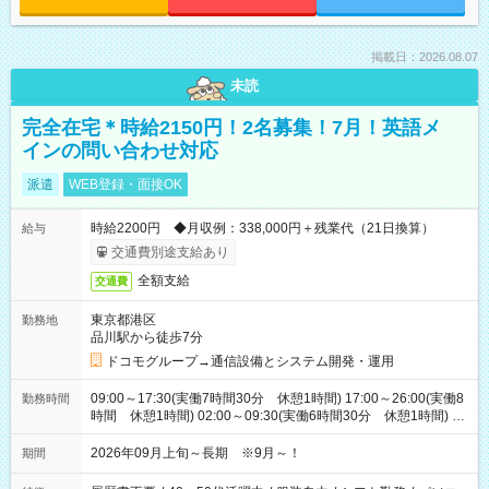
掲載日：2026.08.07
未読
完全在宅＊時給2150円！2名募集！7月！英語メ
インの問い合わせ対応
派遣
WEB登録・面接OK
時給2200円 ◆月収例：338,000円＋残業代（21日換算）
給与
交通費別途支給あり
全額支給
交通費
東京都港区
勤務地
品川駅から徒歩7分
ドコモグループ→通信設備とシステム開発・運用
09:00～17:30(実働7時間30分 休憩1時間) 17:00～26:00(実働8
勤務時間
時間 休憩1時間) 02:00～09:30(実働6時間30分 休憩1時間) ※
日勤は就業時間1/夜勤は就業時間2.3を連続で行って頂きます
2026年09月上旬～長期 ※9月～！
期間