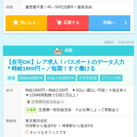
履歴書不要
/
40～50代活躍中
/
服装自由
特徴
気になる！
応募する
詳細へ
掲載日：2026.08.05
未読
【在宅OK】レア求人！パスポートのデータ入力
＊時給1900円～／短期！すぐ働ける
派遣
職種未経験OK
社会人未経験OK
大学生歓迎
ブランクOK
時給1900円～時給2100円 ▼日払い週払い可能！※規定有り
給与
▼1日6時間勤務で日収1万以上！
交通費別途支給あり
交通費一部別途支給 ※お仕事によって変動あり
交通費
東京都渋谷区
勤務地
渋谷駅から徒歩5分
/
神泉駅から徒歩5分
キレイなオフィスです