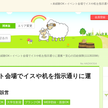
＜未経験OK＞イベント会場でイスや机を指示通りに
会員登録
エリア変更
関東版
望条件
経験OK＞イベント会場でイスや机を指示通りに運搬＊安心の日給保障(111353398）
No.HADXK504
ント会場でイスや机を指示通りに運
設営
OK
大学生歓迎
ブランクOK
WEB登録・面接OK