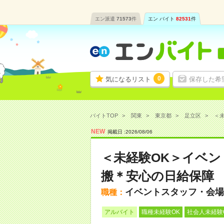
エン派遣
71573
件
エン バイト
82531
件
0
気になるリスト
保存した希
バイトTOP
関東
東京都
足立区
＜未
NEW
掲載日 :
2026
/
08
/
06
＜未経験OK＞イベ
搬＊安心の日給保障
イベントスタッフ・会場
職種：
アルバイト
職種未経験OK
社会人未経験