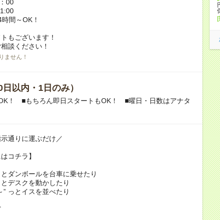
4：00
1:00
4時間～OK！
フトもございます！
ご相談ください！
りません！
0日以内・1日のみ）
OK！ ■もちろん即日スタートもOK！ ■曜日・日数はアナタ
指示通りに運ぶだけ／
にはコチラ】
 っとダンボールを台車に乗せたり
 っとデスクを動かしたり
～” っとイスを並べたり
ど