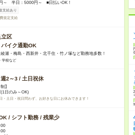
円～ 半日：5000円～ ■日払いOK！
途支給あり
費規定支給
足立区
・バイク通勤OK
】綾瀬・梅島・西新井・北千住・竹ノ塚など勤務地多数！
・学校など
/ 週2～3 / 土日祝休
告制】
(1日のみ～OK)
日・土日・祝日問わず、お好きな日にお休みできます！
K / シフト勤務 / 残業少
:00
:00