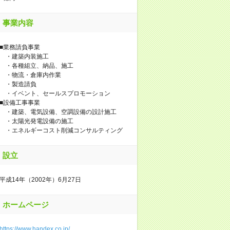
事業内容
■業務請負事業
・建築内装施工
・各種組立、納品、施工
・物流・倉庫内作業
・製造請負
・イベント、セールスプロモーション
■設備工事事業
・建築、電気設備、空調設備の設計施工
・太陽光発電設備の施工
・エネルギーコスト削減コンサルティング
設立
平成14年（2002年）6月27日
ホームページ
https://www.handex.co.jp/