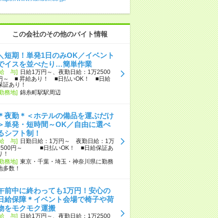
この会社のその他のバイト情報
＼短期！単発1日のみOK／イベント
でイスを並べたり…簡単作業
[給 与]
日給1万円～、夜勤日給：1万2500
円～ ■ 昇給あり！ ■日払いOK！ ■日給
保証あり！
[勤務地]
錦糸町駅駅周辺
＊夜勤＊＜ホテルの備品を運ぶだけ
＞単発・短時間～OK／自由に選べ
るシフト制！
[給 与]
日勤日給：1万円～ 夜勤日給：1万
2500円～ ■日払いOK！ ■日給保証あ
り！
[勤務地]
東京・千葉・埼玉・神奈川県に勤務
地多数！
午前中に終わっても1万円！安心の
日給保障＊イベント会場で椅子や荷
物をモクモク運搬
[給 与]
日給1万円～、夜勤日給：1万2500