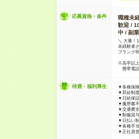
応募資格・条件
職種未経験
歓迎 / 
中 / 
＼ 大量！
未経験者
ブランク明
※高卒以
携帯電話
待遇・福利厚生
▼各種保
▼昇給制
▼日給保
▼履歴書
▼交通費
▼制服貸
▼日払い
▼各種手
▼正社員