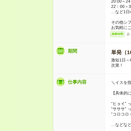
20:00～2
22：00～3
…など1日
その他シ
お気軽に
あ
残業時間
期間
単発（1
激短1日～
次第！
仕事内容
＼イスを
【具体的
“ヒョイ”
“サササ”
“コロコロ
…などな