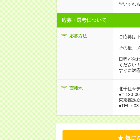
※いずれ
応募・選考について
応募方法
ご応募は下
その後、
日程が合
ください
すぐに対
面接地
北千住サ
●〒120-00
東京都足立
●TEL：03-
気に