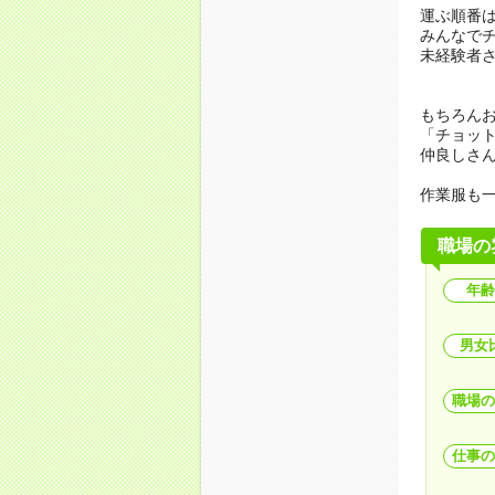
運ぶ順番
みんなで
未経験者
もちろんお
「チョッ
仲良しさ
作業服も
職場の
年齢
男女
職場の
仕事の