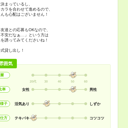
は決まっているし、
チカラを合わせて進めるので、
さんも心配はございません！
友達との応募もOKなので、
ト不安だなぁ…」という方は
んを誘ってみてくださいね！
一式貸し出し！
雰囲気
層
20代
30
40
50
60
比率
女性
男性
様子
活気あり
しずか
仕方
テキパキ
コツコツ