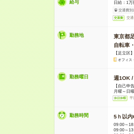
給与
日給：1万
交通費別
交通
交通費
勤務地
東京都
自転車
【足立区
オフィス
勤務曜日
週1OK 
【自己申
月曜～日曜
平
休日休暇
勤務時間
5ｈ以内O
09:00～18
09:00～13