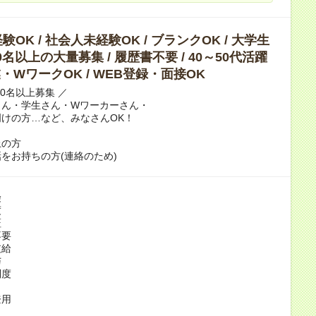
OK / 社会人未経験OK / ブランクOK / 大学生
10名以上の大量募集 / 履歴書不要 / 40～50代活躍
副業・WワークOK / WEB登録・面接OK
10名以上募集 ／
さん・学生さん・Wワーカーさん・
けの方…など、みなさんOK！
上の方
をお持ちの方(連絡のため)
険
度
証
不要
支給
与
制度
当
登用