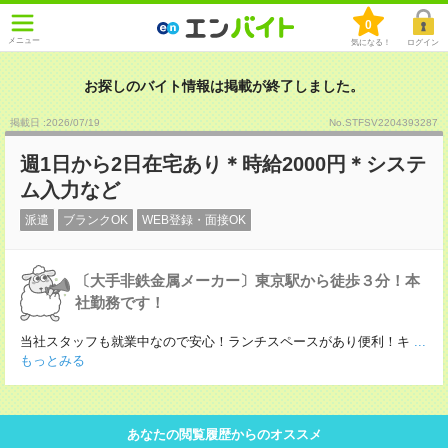
0
メニュー
気になる！
ログイン
お探しのバイト情報は掲載が終了しました。
掲載日 :2026
/
07
/
19
No.STFSV2204393287
週1日から2日在宅あり＊時給2000円＊システ
ム入力など
派遣
ブランクOK
WEB登録・面接OK
〔大手非鉄金属メーカー〕東京駅から徒歩３分！本
社勤務です！
当社スタッフも就業中なので安心！ランチスペースがあり便利！キ
...
もっとみる
あなたの閲覧履歴からのオススメ