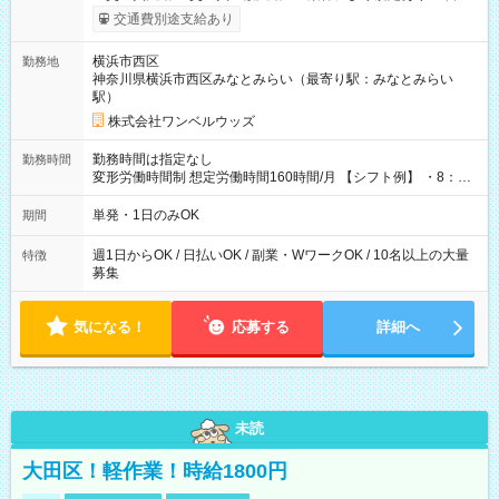
いOK！（規定あり） ┗働いたその日に現金GET♪ お仕事後はコ
交通費別途支給あり
ンビニATMから 日払い分を引き落とせます！ 【試用期間】試
用期間なし
横浜市西区
勤務地
神奈川県横浜市西区みなとみらい（最寄り駅：みなとみらい
駅）
株式会社ワンベルウッズ
勤務時間は指定なし
勤務時間
変形労働時間制 想定労働時間160時間/月 【シフト例】 ・8：00
～21：00
単発・1日のみOK
期間
週1日からOK / 日払いOK / 副業・WワークOK / 10名以上の大量
特徴
募集
気になる！
応募する
詳細へ
未読
大田区！軽作業！時給1800円