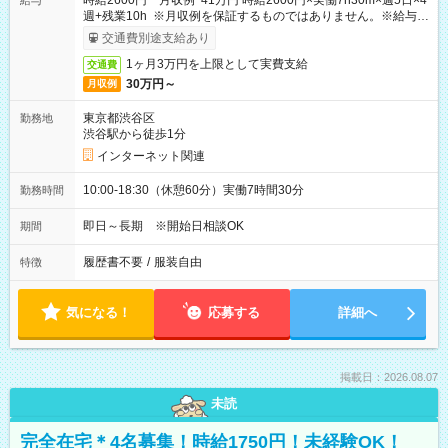
時給2600円 月収例 41万円 時給2600円×実働7h30m×週5日×4
給与
週+残業10h ※月収例を保証するものではありません。※給与即
受取りサービス利用可（利用条件有）
交通費別途支給あり
1ヶ月3万円を上限として実費支給
交通費
30万円～
月収例
東京都渋谷区
勤務地
渋谷駅から徒歩1分
インターネット関連
10:00-18:30（休憩60分）実働7時間30分
勤務時間
即日～長期 ※開始日相談OK
期間
履歴書不要
/
服装自由
特徴
気になる！
応募する
詳細へ
掲載日：2026.08.07
未読
完全在宅＊4名募集！時給1750円！未経験OK！