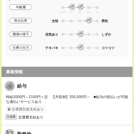
年齢層
20代
30
40
50
60
男女比率
女性
男性
職場の様子
活気あり
しずか
仕事の仕方
テキパキ
コツコツ
募集情報
給与
時給2000円～2100円＋交 【月収例】355,000円～ ■給与の前払いが可能
な速払いサービスあり
交通費別途支給あり
交通費支給あり
交通費