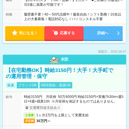
【8月中のスタートOK！急募！】2カ月～ ■ご応募から最短2～
期間
ね。 ※Wワーク希望の方へ 今ご覧のお仕事で希望する勤務時間
3日後に就業が可能です！
と、もう1つのお仕事の勤務時間。 合計で週40時間を超える場
合は応募できません。
履歴書不要
/
40～50代活躍中
/
服装自由
/
シフト勤務
/
10名以
特徴
上の大量募集
/
電話対応なし
/
パソコンスキル不要
気になる！
応募する
詳細へ
掲載日：2026.08.07
未読
【在宅勤務OK】時給3150円！大手！大手町で
の運用管理・保守
派遣
ブランクOK
WEB登録・面接OK
時給3150円 月収例 50万4000円 時給3150円×実働7h30m×週5
給与
日×4週+残業10h ※月収例を保証するものではありません。
交通費別途支給あり
1ヶ月3万円を上限として実費支給
交通費
30万円～
月収例