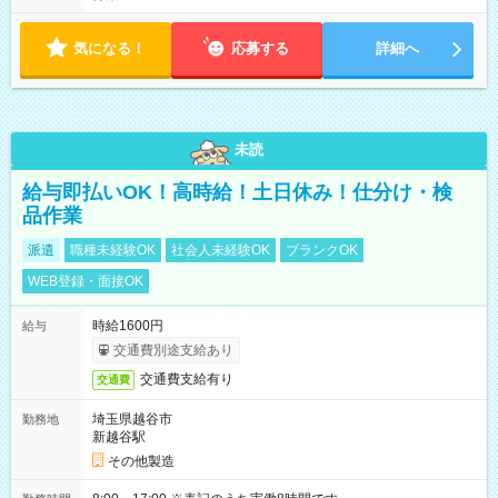
気になる！
応募する
詳細へ
未読
給与即払いOK！高時給！土日休み！仕分け・検
品作業
派遣
職種未経験OK
社会人未経験OK
ブランクOK
WEB登録・面接OK
時給1600円
給与
交通費別途支給あり
交通費支給有り
交通費
埼玉県越谷市
勤務地
新越谷駅
その他製造