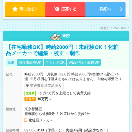
気になる！
応募する
詳細へ
掲載日：2026.08.07
未読
【在宅勤務OK】時給2000円！未経験OK！化粧
品メーカーで編集・校正・制作
派遣
職種未経験OK
ブランクOK
WEB登録・面接OK
時給2000円 月収例 32万円 時給2000円×実働8h×週5日×4
給与
週 ※月収例を保証するものではありません。※給与即受取りサ
ービス利用可（利用条件有）
交通費別途支給あり
1ヶ月3万円を上限として実費支給
交通費
30万円～
月収例
東京都港区
勤務地
新橋駅から徒歩5分
/
汐留駅から徒歩2分
化粧品メ－カ－
09:00-18:00（休憩60分）実働8時間（残業少なめ！）
勤務時間