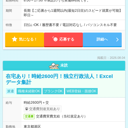
8:00～17:00 ※表記のうち実働8時間です。
勤務時間
長期【ご応募から1週間以内(最短2日目)のスピード就業が可能】
期間
即日～
日払いOK
/
履歴書不要
/
電話対応なし
/
パソコンスキル不要
特徴
気になる！
応募する
詳細へ
掲載日：2026.08.04
未読
在宅あり！時給2600円！独立行政法人！Excel
データ集計
派遣
職種未経験OK
ブランクOK
WEB登録・面接OK
時給2600円＋交
給与
交通費別途支給あり
交通費実費支給（当社規定あり）
交通費
東京都港区
勤務地