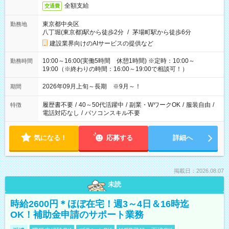
全額支給
交通費
東京都中央区
勤務地
八丁堀(東京都)駅から徒歩2分
/
茅場町駅から徒歩6分
建設業界向けのAIサービスの提供など
10:00～16:00(実働5時間 休憩1時間) ※定時：10:00～
勤務時間
19:00（※終わりの時間：16:00～19:00で相談可！）
2026年09月上旬～長期 ※9月～！
期間
履歴書不要
/
40～50代活躍中
/
副業・WワークOK
/
服装自由
/
特徴
電話対応なし
/
パソコンスキル不要
気になる！
応募する
詳細へ
掲載日：2026.08.07
未読
時給2600円＊ほぼ在宅！週3～4日＆16時迄
OK！補助金申請のサポート業務