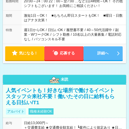
20:00～24：00 22：00～翌7:00 …など1日4時間～OK！ その他
勤務時間
シフトもございます！ お気軽にご相談ください！
激短1日～OK！ ■もちろん即日スタートもOK！ ■曜日・日数
期間
はアナタ次第！
週1日からOK
/
日払いOK
/
履歴書不要
/
40～50代活躍中
/
副
特徴
業・WワークOK
/
シフト勤務
/
10名以上の大量募集
/
電話対応
なし
/
パソコンスキル不要
気になる！
応募する
詳細へ
未読
人気イベントも！好きな場所で働けるイベント
スタッフ☆来社不要！働いたその日に給料もら
える日払い/T1
アルバイト
職種未経験OK
日給13,000円～
給与
＋交通費支給 ★交通費全額支給！ ┗案件により規定あり ★日払