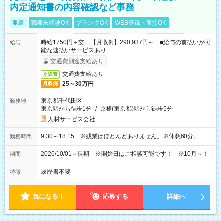
内定通知書の内容確認など事務
派遣
職種未経験OK
ブランクOK
WEB登録・面接OK
時給1750円＋交 【月収例】290,937円～ ■給与の前払いが可
給与
能な速払いサービスあり
交通費別途支給あり
交通費支給あり
交通費
25～30万円
月収例
東京都千代田区
勤務地
東京駅から徒歩1分
/
京橋(東京都)駅から徒歩5分
人材サービス会社
9:30～18:15 ※残業はほとんどありません。※休憩60分。
勤務時間
2026/10/01～長期 ※開始日はご相談可能です！ ※10月～！
期間
履歴書不要
特徴
気になる！
応募する
詳細へ