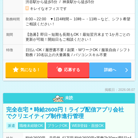
渋谷駅から徒歩5分
/
神泉駅から徒歩5分
キレイなオフィスです
8:00～22:00 ▼1日4時間～ 10時～・11時～など、シフト希望
勤務時間
ご相談ください！
【急募】即日～短期も長期もOK！最短翌月末まで 1か月ごとの
期間
更新が可能！開始日もご相談ください！
日払いOK
/
履歴書不要
/
副業・WワークOK
/
服装自由
/
シフト
特徴
勤務
/
10名以上の大量募集
/
パソコンスキル不要
気になる！
応募する
詳細へ
掲載日：2026.08.07
未読
完全在宅＊時給2600円！ライブ配信アプリ会社
でクリエイティブ制作進行管理
派遣
職種未経験OK
ブランクOK
WEB登録・面接OK