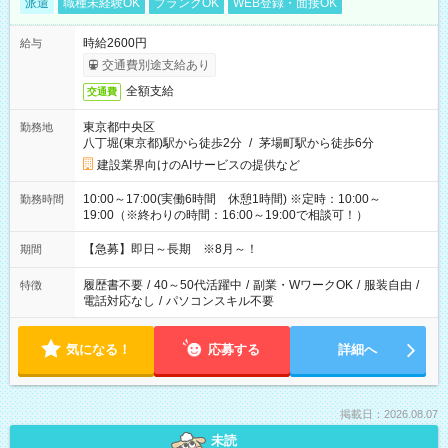
派遣
職種未経験OK
ブランクOK
WEB登録・面接OK
時給2600円
給与
交通費別途支給あり
全額支給
交通費
東京都中央区
勤務地
八丁堀(東京都)駅から徒歩2分
/
茅場町駅から徒歩6分
建設業界向けのAIサービスの提供など
10:00～17:00(実働6時間 休憩1時間) ※定時：10:00～
勤務時間
19:00（※終わりの時間：16:00～19:00で相談可！）
【急募】即日～長期 ※8月～！
期間
履歴書不要
/
40～50代活躍中
/
副業・WワークOK
/
服装自由
/
特徴
電話対応なし
/
パソコンスキル不要
気になる！
応募する
詳細へ
掲載日：2026.08.07
未読