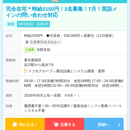
完全在宅＊時給2150円！2名募集！7月！英語メ
インの問い合わせ対応
派遣
WEB登録・面接OK
時給2200円 ◆月収例：338,000円＋残業代（21日換算）
給与
交通費別途支給あり
全額支給
交通費
東京都港区
勤務地
品川駅から徒歩7分
ドコモグループ→通信設備とシステム開発・運用
09:00～17:30(実働7時間30分 休憩1時間) 17:00～26:00(実働8
勤務時間
時間 休憩1時間) 02:00～09:30(実働6時間30分 休憩1時間) ※
日勤は就業時間1/夜勤は就業時間2.3を連続で行って頂きます
2026年09月上旬～長期 ※9月～！
期間
履歴書不要
/
40～50代活躍中
/
服装自由
/
シフト勤務
/
パソコ
特徴
ンスキル不要
気になる！
応募する
詳細へ