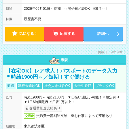
2026年09月01日～長期 ※開始日相談OK ※9月～！
期間
履歴書不要
特徴
気になる！
応募する
詳細へ
掲載日：2026.08.05
未読
【在宅OK】レア求人！パスポートのデータ入力
＊時給1900円～／短期！すぐ働ける
派遣
職種未経験OK
社会人未経験OK
大学生歓迎
ブランクOK
時給1900円～時給2100円 ▼日払い週払い可能！※規定有り
給与
▼1日6時間勤務で日収1万以上！
交通費別途支給あり
交通費一部別途支給 ※お仕事によって変動あり
交通費
東京都渋谷区
勤務地