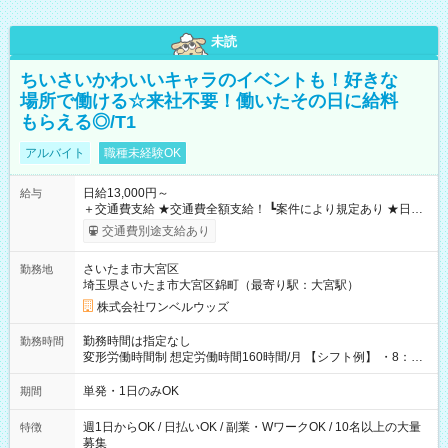
未読
ちいさいかわいいキャラのイベントも！好きな
場所で働ける☆来社不要！働いたその日に給料
もらえる◎/T1
アルバイト
職種未経験OK
日給13,000円～
給与
＋交通費支給 ★交通費全額支給！ ┗案件により規定あり ★日払
いOK！（規定あり） ┗働いたその日に現金GET♪ お仕事後はコ
交通費別途支給あり
ンビニATMから 日払い分を引き落とせます！ 【試用期間】試
用期間なし
さいたま市大宮区
勤務地
埼玉県さいたま市大宮区錦町（最寄り駅：大宮駅）
株式会社ワンベルウッズ
勤務時間は指定なし
勤務時間
変形労働時間制 想定労働時間160時間/月 【シフト例】 ・8：00
～21：00
単発・1日のみOK
期間
週1日からOK / 日払いOK / 副業・WワークOK / 10名以上の大量
特徴
募集