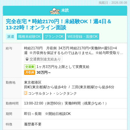
掲載日：2026.08.08
未読
完全在宅＊時給2170円！未経験OK！週4日＆
13-22時！オンライン面談
派遣
職種未経験OK
ブランクOK
WEB登録・面接OK
時給2170円 月収例 34万円 時給2170円×実働8h×週5日×4
給与
週 ※月収例を保証するものではありません。※給与即受取りサ
ービス利用可（利用条件有）
交通費別途支給あり
1ヶ月3万円を上限として実費支給
交通費
30万円～
月収例
東京都港区
勤務地
田町(東京都)駅から徒歩4分
/
三田(東京都)駅から徒歩6分
コンサルタント・シンクタンク
13:00-22:00（休憩60分）実働8時間（残業少なめ！）
勤務時間
即日～長期 ※開始日相談OK
期間
履歴書不要
特徴