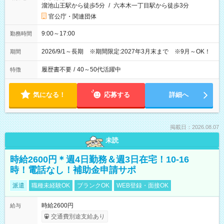
溜池山王駅から徒歩5分
/
六本木一丁目駅から徒歩3分
官公庁・関連団体
9:00～17:00
勤務時間
2026/9/1～長期 ※期間限定:2027年3月末まで ※9月～OK！
期間
履歴書不要
/
40～50代活躍中
特徴
気になる！
応募する
詳細へ
掲載日：2026.08.07
未読
時給2600円＊週4日勤務＆週3日在宅！10-16
時！電話なし！補助金申請サポ
派遣
職種未経験OK
ブランクOK
WEB登録・面接OK
時給2600円
給与
交通費別途支給あり