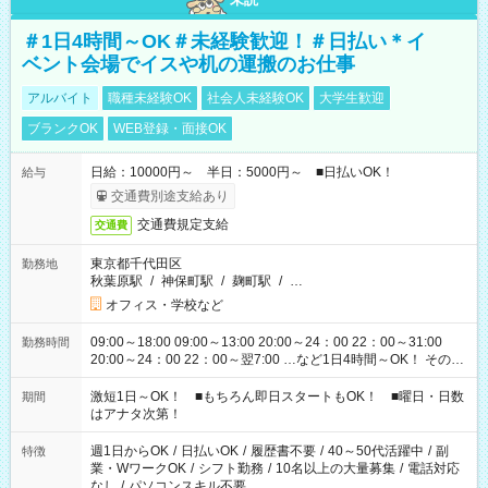
＃1日4時間～OK＃未経験歓迎！＃日払い＊イ
ベント会場でイスや机の運搬のお仕事
アルバイト
職種未経験OK
社会人未経験OK
大学生歓迎
ブランクOK
WEB登録・面接OK
日給：10000円～ 半日：5000円～ ■日払いOK！
給与
交通費別途支給あり
交通費規定支給
交通費
東京都千代田区
勤務地
秋葉原駅
/
神保町駅
/
麹町駅
/
…
オフィス・学校など
09:00～18:00 09:00～13:00 20:00～24：00 22：00～31:00
勤務時間
20:00～24：00 22：00～翌7:00 …など1日4時間～OK！ その他
シフトもございます！ お気軽にご相談ください！
激短1日～OK！ ■もちろん即日スタートもOK！ ■曜日・日数
期間
はアナタ次第！
週1日からOK
/
日払いOK
/
履歴書不要
/
40～50代活躍中
/
副
特徴
業・WワークOK
/
シフト勤務
/
10名以上の大量募集
/
電話対応
なし
/
パソコンスキル不要