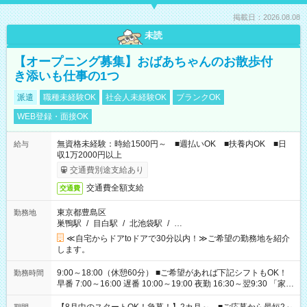
掲載日：2026.08.08
未読
【オープニング募集】おばあちゃんのお散歩付
き添いも仕事の1つ
派遣
職種未経験OK
社会人未経験OK
ブランクOK
WEB登録・面接OK
無資格未経験：時給1500円～ ■週払いOK ■扶養内OK ■日
給与
収1万2000円以上
交通費別途支給あり
交通費全額支給
交通費
東京都豊島区
勤務地
巣鴨駅
/
目白駅
/
北池袋駅
/
…
≪自宅からドアtoドアで30分以内！≫ご希望の勤務地を紹介
します。
9:00～18:00（休憩60分） ■ご希望があれば下記シフトもOK！
勤務時間
早番 7:00～16:00 遅番 10:00～19:00 夜勤 16:30～翌9:30 「家族
と休みを合わせたい」 「余裕を持って夕飯の準備がしたい」
「できれば残業はしたくない」 など、ご希望を教えてください