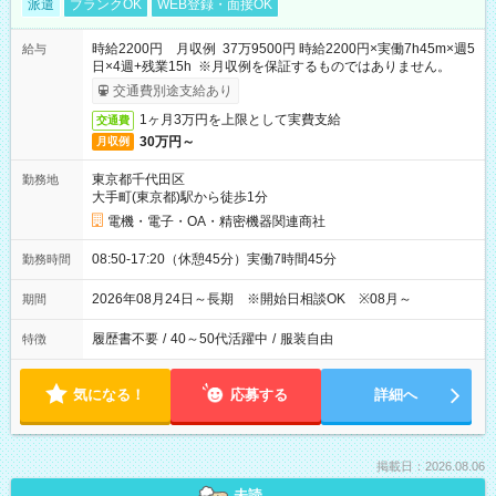
派遣
ブランクOK
WEB登録・面接OK
時給2200円 月収例 37万9500円 時給2200円×実働7h45m×週5
給与
日×4週+残業15h ※月収例を保証するものではありません。
交通費別途支給あり
1ヶ月3万円を上限として実費支給
交通費
30万円～
月収例
東京都千代田区
勤務地
大手町(東京都)駅から徒歩1分
電機・電子・OA・精密機器関連商社
08:50-17:20（休憩45分）実働7時間45分
勤務時間
2026年08月24日～長期 ※開始日相談OK ※08月～
期間
履歴書不要
/
40～50代活躍中
/
服装自由
特徴
気になる！
応募する
詳細へ
掲載日：2026.08.06
未読