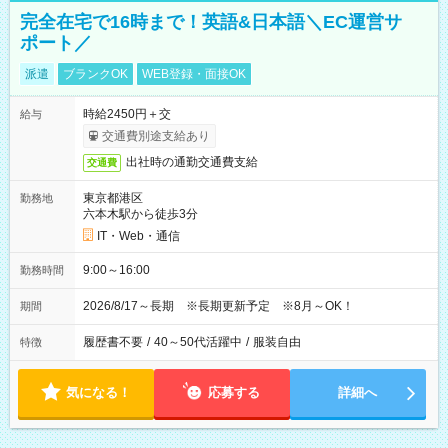
完全在宅で16時まで！英語&日本語＼EC運営サ
ポート／
派遣
ブランクOK
WEB登録・面接OK
時給2450円＋交
給与
交通費別途支給あり
出社時の通勤交通費支給
交通費
東京都港区
勤務地
六本木駅から徒歩3分
IT・Web・通信
9:00～16:00
勤務時間
2026/8/17～長期 ※長期更新予定 ※8月～OK！
期間
履歴書不要
/
40～50代活躍中
/
服装自由
特徴
気になる！
応募する
詳細へ