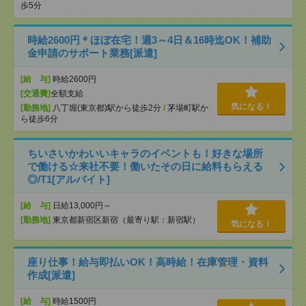
歩5分
時給2600円＊ほぼ在宅！週3～4日＆16時迄OK！補助
金申請のサポート業務[派遣]
[給 与]
時給2600円
[交通費]
全額支給
気になる！
[勤務地]
八丁堀(東京都)駅から徒歩2分
/
茅場町駅か
ら徒歩6分
ちいさいかわいいキャラのイベントも！好きな場所
で働ける☆来社不要！働いたその日に給料もらえる
◎/T1[アルバイト]
[給 与]
日給13,000円～
[勤務地]
東京都新宿区新宿（最寄り駅：新宿駅）
気になる！
座り仕事！給与即払いOK！高時給！在庫管理・資料
作成[派遣]
[給 与]
時給1500円