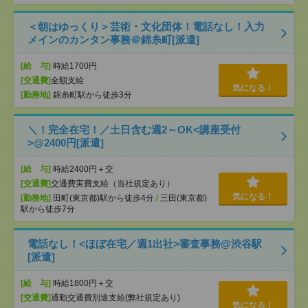
＜朝はゆっくり＞芸術・文化団体！電話なし！入力
メインのカンタン事務＠錦糸町[派遣]
[給 与]
時給1700円
[交通費]
全額支給
気になる！
[勤務地]
錦糸町駅から徒歩3分
＼！完全在宅！／土日含む週2～OK<講座受付
>@2400円[派遣]
[給 与]
時給2400円＋交
[交通費]
交通費実費支給（当社規定あり）
気になる！
[勤務地]
田町(東京都)駅から徒歩4分
/
三田(東京都)
駅から徒歩7分
電話なし！<ほぼ在宅／週1出社>審査事務@渋谷駅
[派遣]
[給 与]
時給1800円＋交
[交通費]
通勤交通費別途支給(弊社規定あり)
気になる！