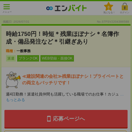
0
メニュー
気になる！
ログイン
掲載日 :2026
/
07
/
31
No.STFSV2204386588
時給1750円！時短＊残業ほぼナシ＊名簿作
成・備品発注など＊引継ぎあり
職種：
一般事務
派遣
ブランクOK
WEB登録・面接OK
≪建設関連の会社≫残業ほぼナシ！プライベートと
の両立もバッチリです！
週4日勤務！派遣社員仲間も活躍している職場でのお仕事！カジュ
...
もっとみる
応募ページへ