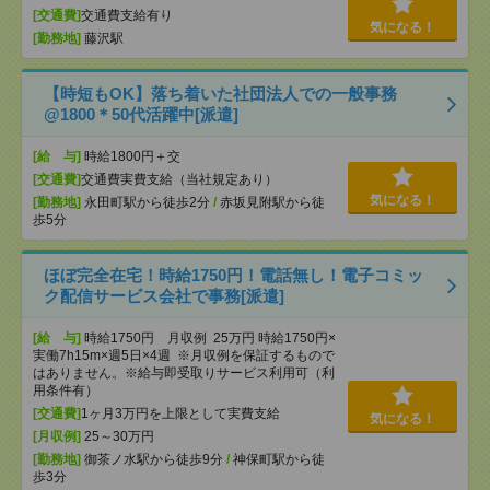
[交通費]
交通費支給有り
気になる！
[勤務地]
藤沢駅
【時短もOK】落ち着いた社団法人での一般事務
@1800＊50代活躍中[派遣]
[給 与]
時給1800円＋交
[交通費]
交通費実費支給（当社規定あり）
気になる！
[勤務地]
永田町駅から徒歩2分
/
赤坂見附駅から徒
歩5分
ほぼ完全在宅！時給1750円！電話無し！電子コミッ
ク配信サービス会社で事務[派遣]
[給 与]
時給1750円 月収例 25万円 時給1750円×
実働7h15m×週5日×4週 ※月収例を保証するもので
はありません。※給与即受取りサービス利用可（利
用条件有）
[交通費]
1ヶ月3万円を上限として実費支給
気になる！
[月収例]
25～30万円
[勤務地]
御茶ノ水駅から徒歩9分
/
神保町駅から徒
歩3分