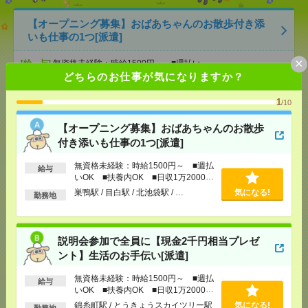
【オープニング募集】おばあちゃんのお散歩付き添
いも仕事の1つ[派遣]
×
[給 与]
無資格未経験：時給1500円～ ■週払い
OK ■扶養内OK ■日収1万2000円以上
どちらのお仕事が気になりますか？
[交通費]
交通費全額支給
気になる！
1
/10
[勤務地]
巣鴨駅
/
目白駅
/
北池袋駅
/
…
【オープニング募集】おばあちゃんのお散歩
説明会参加で全員に【現金2千円相当プレゼント】生
付き添いも仕事の1つ[派遣]
活のお手伝い[派遣]
無資格未経験：時給1500円～ ■週払
給与
いOK ■扶養内OK ■日収1万2000円
[給 与]
無資格未経験：時給1500円～ ■週払い
OK ■扶養内OK ■日収1万2000円以上
以上
巣鴨駅 / 目白駅 / 北池袋駅 / …
気になる!
勤務地
[交通費]
交通費全額支給
気になる！
[勤務地]
錦糸町駅
/
とうきょうスカイツリー駅
/
京
成曳舟駅
/
…
説明会参加で全員に【現金2千円相当プレゼ
ント】生活のお手伝い[派遣]
1870円＊無理なく時短で働こう！財団法人の事務局
で事務サポート[派遣]
無資格未経験：時給1500円～ ■週払
給与
いOK ■扶養内OK ■日収1万2000円
以上
[給 与]
時給1870円 月収例 243,100円
錦糸町駅 / とうきょうスカイツリー駅
気になる!
勤務地