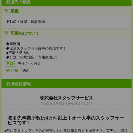
派遣先の概要
業種
不動産・建築・建設関連
配属先について
◆事務所
◆派遣スタッフも活躍中の職場です！
◆部署人数 6名
◆分煙（喫煙場所／専用室設定）
男性7・女性3
男女比
48歳
平均年齢
派遣会社情報
株式会社スタッフサービス
労働者派遣事業許可番号:派13-011061
取引先事業所数は4万件以上！オー人事のスタッフサー
ビスです！
■常に業界トップクラスの豊富なお仕事情報を有する派遣会社。業界も、職種