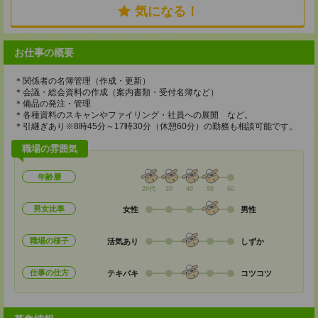
気になる！
お仕事の概要
＊関係者の名簿管理（作成・更新）
＊会議・総会資料の作成（案内書類・受付名簿など）
＊備品の発注・管理
＊各種資料のスキャンやファイリング・社員への展開 など。
＊引継ぎあり※8時45分～17時30分（休憩60分）の勤務も相談可能です。
職場の雰囲気
年齢層
20代
30
40
50
60
男女比率
女性
男性
職場の様子
活気あり
しずか
仕事の仕方
テキパキ
コツコツ