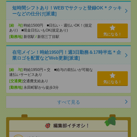
短時間シフトあり！WEBでサクッと登録OK＊クッキ
ーなどの仕分け[派遣]
[給 与]
時給1500円 ■日払い・週払いOK！(規定
あり) ■現金日払いもOK(規定あり)
気になる！
[勤務地]
新宿駅
/
新宿三丁目駅
在宅メイン！時給1950円！週3日勤務＆17時半迄＊企
業ロゴを配置などWeb更新[派遣]
[給 与]
時給1950円＋交 ■給与の前払いが可能な
速払いサービスあり
[交通費]
交通費支給あり
気になる！
[勤務地]
永田町駅から徒歩3分
すべて見る