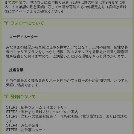
までの申請で、申請当日に給与振り込み（18時以降の申請は翌9時までに振
込）！※承認の勤怠実績に応じて申請が可能※その他規定あり（詳細は登録
後にマイページよりご確認ください)
フォローについて
コーディネーター
みなさまの経歴から単純に仕事を探すだけではなく、志向や目標、個性や将
来のキャリアプランをしっかり把握。次のステップを見据えた最適な職場環
境を提案しておりますので、ご満足いただける環境がきっと見つかります。
担当営業
担当企業をよく知る専任サポート担当がフォローのため定期訪問。いつでも
気軽に相談できます。
登録について
STEP1：応募フォームよりエントリー
STEP2：当社より登録方法についてのご案内
STEP3：当社への派遣登録完了 ※Web登録（電話面談1回、または面談な
し）
STEP4：お仕事紹介
STEP5：お仕事スタート