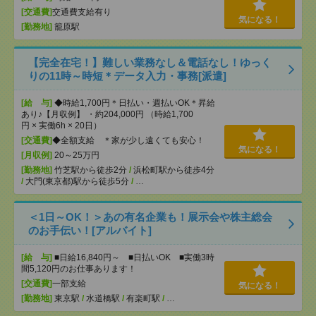
[交通費]
交通費支給有り
気になる！
[勤務地]
籠原駅
【完全在宅！】難しい業務なし＆電話なし！ゆっく
りの11時～時短＊データ入力・事務[派遣]
[給 与]
◆時給1,700円＊日払い・週払いOK＊昇給
あり♪【月収例】 ・約204,000円 （時給1,700
円 × 実働6h × 20日）
[交通費]
◆全額支給 ＊家が少し遠くても安心！
気になる！
[月収例]
20～25万円
[勤務地]
竹芝駅から徒歩2分
/
浜松町駅から徒歩4分
/
大門(東京都)駅から徒歩5分
/
…
＜1日～OK！＞あの有名企業も！展示会や株主総会
のお手伝い！[アルバイト]
[給 与]
■日給16,840円～ ■日払いOK ■実働3時
間5,120円のお仕事あります！
[交通費]
一部支給
気になる！
[勤務地]
東京駅
/
水道橋駅
/
有楽町駅
/
…