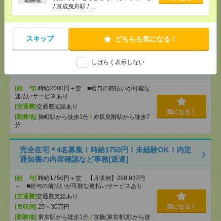
/ 京成曳舟駅 / …
[交通費]
全額支給
[月収例]
20～25万円
気になる！
[勤務地]
白金高輪駅から徒歩5分
/
泉岳寺駅から徒
歩7分
スキップ
どちらも気になる！
時給2000円！基本定時終業＊11月まで＊マスコミ企
しばらく表示しない
業＊契約書類の整理など[派遣]
[給 与]
時給2000円＋交 ■給与の前払いが可能な
速払いサービスあり
[交通費]
交通費支給あり
気になる！
[勤務地]
麹町駅から徒歩3分
/
赤坂見附駅から徒歩7
分
完全在宅＊4名募集！時給1750円！未経験OK！内定
通知書の内容確認など事務[派遣]
[給 与]
時給1750円＋交 【月収例】290,937円
～ ■給与の前払いが可能な速払いサービスあり
[交通費]
交通費支給あり
[月収例]
25～30万円
気になる！
[勤務地]
東京駅から徒歩1分
/
京橋(東京都)駅から徒