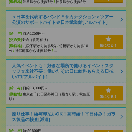
[勤務地]
渋谷駅から徒歩7分
/
神泉駅から徒歩5分
＜日本を代表するバンド＊サカナクション＞ツアー
公演のサポートバイト＠日本武道館[アルバイト]
[給 与]
時給1250円～
[交通費]
支給（規定有り）
気になる！
[勤務地]
九段下駅から徒歩5分
/
竹橋駅から徒歩10
分
/
神保町駅から徒歩15分
/
…
人気イベントも！好きな場所で働けるイベントスタ
ッフ☆来社不要！働いたその日に給料もらえる日払
い/T1[アルバイト]
[給 与]
日給13,000円～
[勤務地]
東京都千代田区外神田（最寄り駅：秋葉原
気になる！
駅）
座り仕事！給与即払いOK！高時給！平日休み！ガラ
ス製品の検査[派遣]
[給 与]
時給1600円