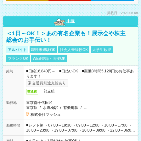
掲載日：2026.08.08
未読
＜1日～OK！＞あの有名企業も！展示会や株主
総会のお手伝い！
アルバイト
職種未経験OK
社会人未経験OK
大学生歓迎
ブランクOK
WEB登録・面接OK
■日給16,840円～ ■日払いOK ■実働3時間5,120円のお仕事あ
給与
ります！
交通費別途支給あり
一部支給
交通費
東京都千代田区
勤務地
東京駅
/
水道橋駅
/
有楽町駅
/
…
株式会社マッシュ
■シフト例 ・07:00～19:30 ・09:00～12:00 ・10:00～17:00 ・
勤務時間
18:00～23:00 ・19:00～07:00 ・20:00～09:00 ・22:00～06:00
etc ★最短で3時間で5,120円のお仕事から 15時間で2万円近く稼
げるお仕事も！ ご希望のお時間に合わせてご紹介！ ※シフトは