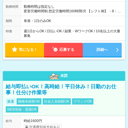
勤務時間は指定なし
勤務時間
変形労働時間制 想定労働時間160時間/月 【シフト例】 ・8：00
～21：00
単発・1日のみOK
期間
週1日からOK / 日払いOK / 副業・WワークOK / 10名以上の大量
特徴
募集
気になる！
応募する
詳細へ
未読
給与即払いOK！高時給！平日休み！日勤のお仕
事！仕分け作業等
派遣
職種未経験OK
社会人未経験OK
ブランクOK
WEB登録・面接OK
時給1600円
給与
交通費別途支給あり