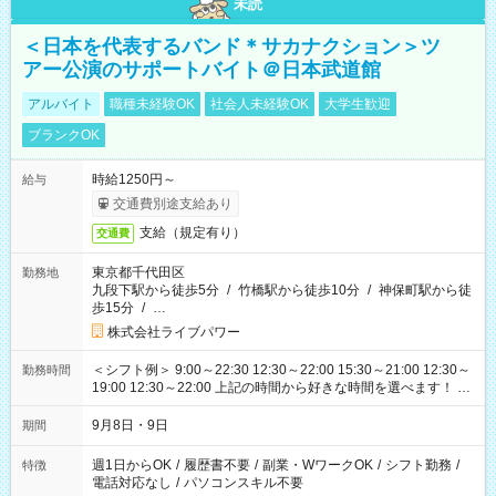
未読
＜日本を代表するバンド＊サカナクション＞ツ
アー公演のサポートバイト＠日本武道館
アルバイト
職種未経験OK
社会人未経験OK
大学生歓迎
ブランクOK
時給1250円～
給与
交通費別途支給あり
支給（規定有り）
交通費
東京都千代田区
勤務地
九段下駅から徒歩5分
/
竹橋駅から徒歩10分
/
神保町駅から徒
歩15分
/
…
株式会社ライブパワー
＜シフト例＞ 9:00～22:30 12:30～22:00 15:30～21:00 12:30～
勤務時間
19:00 12:30～22:00 上記の時間から好きな時間を選べます！ ※
時間は変更となる可能性があります
9月8日・9日
期間
週1日からOK
/
履歴書不要
/
副業・WワークOK
/
シフト勤務
/
特徴
電話対応なし
/
パソコンスキル不要