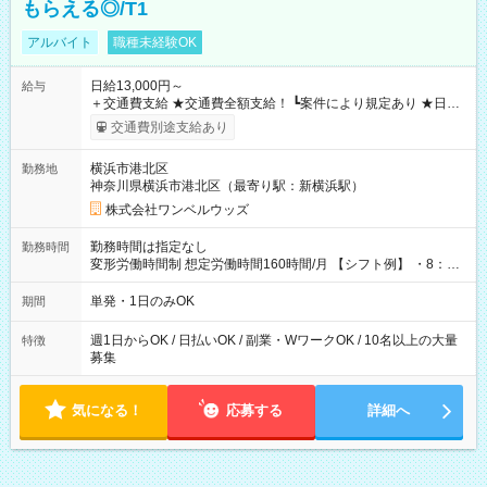
もらえる◎/T1
アルバイト
職種未経験OK
日給13,000円～
給与
＋交通費支給 ★交通費全額支給！ ┗案件により規定あり ★日払
いOK！（規定あり） ┗働いたその日に現金GET♪ お仕事後はコ
交通費別途支給あり
ンビニATMから 日払い分を引き落とせます！ 【試用期間】試
用期間なし
横浜市港北区
勤務地
神奈川県横浜市港北区（最寄り駅：新横浜駅）
株式会社ワンベルウッズ
勤務時間は指定なし
勤務時間
変形労働時間制 想定労働時間160時間/月 【シフト例】 ・8：00
～21：00
単発・1日のみOK
期間
週1日からOK / 日払いOK / 副業・WワークOK / 10名以上の大量
特徴
募集
気になる！
応募する
詳細へ