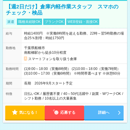
【週2日だけ】倉庫内軽作業スタッフ スマホの
チェック・検品
派遣
職種未経験OK
ブランクOK
WEB登録・面接OK
時給1400円 ※実働8時間を超える勤務、22時～翌5時勤務の場
給与
合25％割増：時給1750円
千葉県船橋市
勤務地
南船橋駅から徒歩10分程度
スマートフォンを取り扱う倉庫
(1)9:00～18:00（実働8時間） (2)10:00～18:00（実働7時間）
勤務時間
(3)10:00～17:00（実働6時間） ※時間帯選べます ※休憩60分
長期 2026年9月スタート予定
期間
日払いOK
/
履歴書不要
/
40～50代活躍中
/
副業・WワークOK
/
特徴
シフト勤務
/
10名以上の大量募集
気になる！
応募する
詳細へ