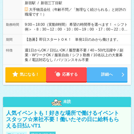
新宿駅
/
新宿三丁目駅
大手物流会社（年齢不問／「無理なく続けられる」と好評の
職場です！）
9:00～18:00（実動8時間） 希望の時間帯を選べます！ ＜シフト
勤務時間
例＞ ・8：30～12：00 ・10：00～19：00 ・17：00～22：00
・13：00～22：00 ・22：00～翌6：00 など
【急募】即日スタートＯＫ！ 単発1日のみから働けます。
期間
週1日からOK
/
日払いOK
/
履歴書不要
/
40～50代活躍中
/
副
特徴
業・WワークOK
/
服装自由
/
シフト勤務
/
10名以上の大量募
集
/
電話対応なし
/
パソコンスキル不要
気になる！
応募する
詳細へ
未読
人気イベントも！好きな場所で働けるイベント
スタッフ☆来社不要！働いたその日に給料もら
える日払い/T1