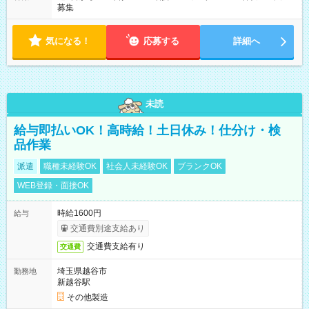
募集
気になる！
応募する
詳細へ
未読
給与即払いOK！高時給！土日休み！仕分け・検
品作業
派遣
職種未経験OK
社会人未経験OK
ブランクOK
WEB登録・面接OK
時給1600円
給与
交通費別途支給あり
交通費支給有り
交通費
埼玉県越谷市
勤務地
新越谷駅
その他製造