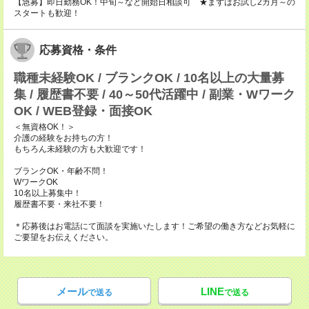
【急募】即日勤務OK！中旬～など開始日相談可 ★まずはお試し2カ月～の
スタートも歓迎！
応募資格・条件
職種未経験OK / ブランクOK / 10名以上の大量募
集 / 履歴書不要 / 40～50代活躍中 / 副業・Wワーク
OK / WEB登録・面接OK
＜無資格OK！＞
介護の経験をお持ちの方！
もちろん未経験の方も大歓迎です！
ブランクOK・年齢不問！
WワークOK
10名以上募集中！
履歴書不要・来社不要！
＊応募後はお電話にて面談を実施いたします！ご希望の働き方などお気軽に
ご要望をお伝えください。
メール
LINE
で送る
で送る