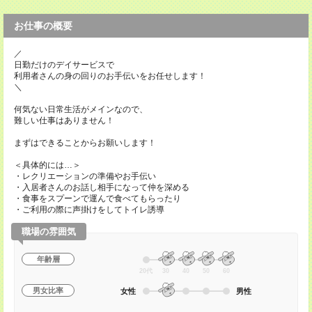
お仕事の概要
／
日勤だけのデイサービスで
利用者さんの身の回りのお手伝いをお任せします！
＼
何気ない日常生活がメインなので、
難しい仕事はありません！
まずはできることからお願いします！
＜具体的には…＞
・レクリエーションの準備やお手伝い
・入居者さんのお話し相手になって仲を深める
・食事をスプーンで運んで食べてもらったり
・ご利用の際に声掛けをしてトイレ誘導
職場の雰囲気
年齢層
20代
30
40
50
60
男女比率
女性
男性