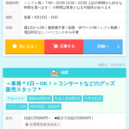
＜シフト例＞ 7:00～23:00 13:30～22:00 上記の時間から好きな
勤務時間
時間を選べます！ ※時間は変更となる可能性があります
急募！8月15日・16日
期間
週1日からOK
/
履歴書不要
/
副業・WワークOK
/
シフト勤務
/
特徴
電話対応なし
/
パソコンスキル不要
気になる！
応募する
詳細へ
掲載日：2026.08.07
未読
＜単発＊1日～OK！＞コンサートなどのグッズ
販売スタッフ＊
アルバイト
職種未経験OK
社会人未経験OK
大学生歓迎
ブランクOK
WEB登録・面接OK
日給1万5000円～ ■最大で日給2万8500円！
給与
交通費別途支給あり