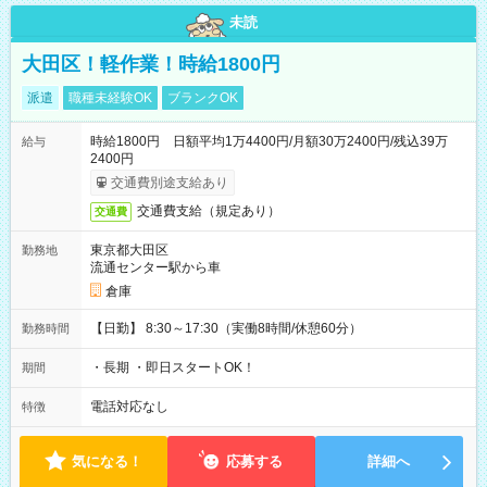
未読
大田区！軽作業！時給1800円
派遣
職種未経験OK
ブランクOK
時給1800円 日額平均1万4400円/月額30万2400円/残込39万
給与
2400円
交通費別途支給あり
交通費支給（規定あり）
交通費
東京都大田区
勤務地
流通センター駅から車
倉庫
【日勤】 8:30～17:30（実働8時間/休憩60分）
勤務時間
・長期 ・即日スタートOK！
期間
電話対応なし
特徴
気になる！
応募する
詳細へ