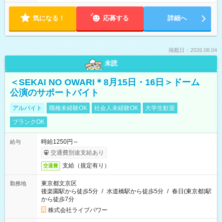
気になる！
応募する
詳細へ
掲載日：2026.08.04
未読
＜SEKAI NO OWARI＊8月15日・16日＞ドーム
公演のサポートバイト
アルバイト
職種未経験OK
社会人未経験OK
大学生歓迎
ブランクOK
時給1250円～
給与
交通費別途支給あり
支給（規定有り）
交通費
東京都文京区
勤務地
後楽園駅から徒歩5分
/
水道橋駅から徒歩5分
/
春日(東京都)駅
から徒歩7分
株式会社ライブパワー