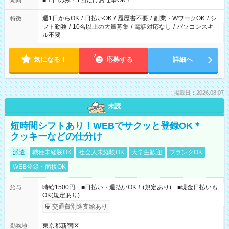
■１日のみ・1回だけお仕事OK！
期間
現場によって異なります。 ※勿論、休憩時間はあるのでご安心
ください！
週1日からOK
/
日払いOK
/
履歴書不要
/
副業・WワークOK
/
シ
特徴
フト勤務
/
10名以上の大量募集
/
電話対応なし
/
パソコンスキ
ル不要
気になる！
応募する
詳細へ
掲載日：2026.08.07
未読
短時間シフトあり！WEBでサクッと登録OK＊
クッキーなどの仕分け
派遣
職種未経験OK
社会人未経験OK
大学生歓迎
ブランクOK
WEB登録・面接OK
時給1500円 ■日払い・週払いOK！(規定あり) ■現金日払いも
給与
OK(規定あり)
交通費別途支給あり
東京都新宿区
勤務地