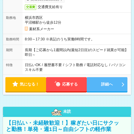
交通費支給有り
交通費
横浜市西区
勤務地
平沼橋駅から徒歩12分
素材系メーカー
8:00～17:30 ※表記のうち実働8時間です。
勤務時間
長期【ご応募から1週間以内(最短2日目)のスピード就業が可能】
期間
即日～
日払いOK
/
履歴書不要
/
シフト勤務
/
電話対応なし
/
パソコン
特徴
スキル不要
気になる！
応募する
詳細へ
未読
【日払い・未経験歓迎！】稼ぎたい日にサクッ
と勤務！単発・週1日～自由シフトの軽作業