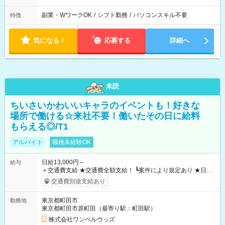
副業・WワークOK
/
シフト勤務
/
パソコンスキル不要
特徴
気になる！
応募する
詳細へ
未読
ちいさいかわいいキャラのイベントも！好きな
場所で働ける☆来社不要！働いたその日に給料
もらえる◎/T1
アルバイト
職種未経験OK
日給13,000円～
給与
＋交通費支給 ★交通費全額支給！ ┗案件により規定あり ★日払
いOK！（規定あり） ┗働いたその日に現金GET♪ お仕事後はコ
交通費別途支給あり
ンビニATMから 日払い分を引き落とせます！ 【試用期間】試
用期間なし
東京都町田市
勤務地
東京都町田市原町田（最寄り駅：町田駅）
株式会社ワンベルウッズ