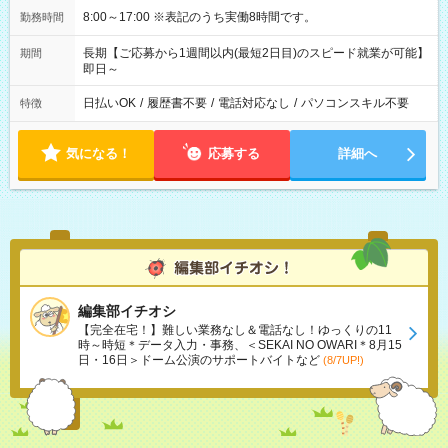
8:00～17:00 ※表記のうち実働8時間です。
勤務時間
長期【ご応募から1週間以内(最短2日目)のスピード就業が可能】
期間
即日～
日払いOK
/
履歴書不要
/
電話対応なし
/
パソコンスキル不要
特徴
気になる！
応募する
詳細へ
編集部イチオシ
【完全在宅！】難しい業務なし＆電話なし！ゆっくりの11
時～時短＊データ入力・事務、＜SEKAI NO OWARI＊8月15
日・16日＞ドーム公演のサポートバイトなど
(8/7UP!)