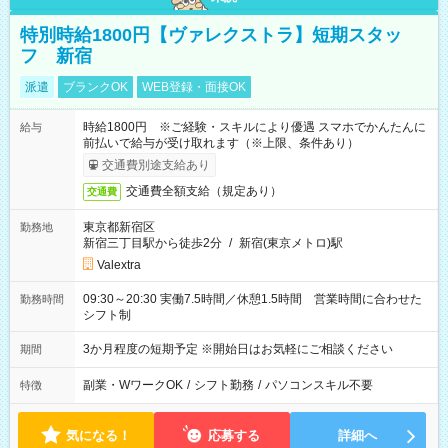
特別時給1800円【ヴァレクストラ】短期スタッ
フ 新宿
派遣
ブランクOK
WEB登録・面接OK
時給1800円 ※ご経験・スキルにより優遇 スマホでかんたんに
給与
前払いで給与が受け取れます（※上限、条件あり）
交通費別途支給あり
交通費全額支給（規定あり）
交通費
東京都新宿区
勤務地
新宿三丁目駅から徒歩2分
/
新宿(東京メトロ)駅
Valextra
09:30～20:30 実働7.5時間／休憩1.5時間 営業時間に合わせた
勤務時間
シフト制
3か月程度の短期予定 ※開始日はお気軽にご相談ください
期間
副業・WワークOK
/
シフト勤務
/
パソコンスキル不要
特徴
気になる！
応募する
詳細へ