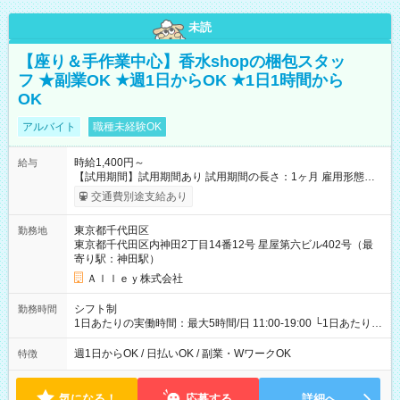
未読
【座り＆手作業中心】香水shopの梱包スタッ
フ ★副業OK ★週1日からOK ★1日1時間から
OK
アルバイト
職種未経験OK
時給1,400円～
給与
【試用期間】試用期間あり 試用期間の長さ：1ヶ月 雇用形態、
給与は本採用時と同じです。
交通費別途支給あり
東京都千代田区
勤務地
東京都千代田区内神田2丁目14番12号 星屋第六ビル402号（最
寄り駅：神田駅）
Ａｌｌｅｙ株式会社
シフト制
勤務時間
1日あたりの実働時間：最大5時間/日 11:00-19:00 └1日あたりの
実働時間：1-5時間 └上記の時間帯内であれば、いつでも勤務可
能！ └平日・土曜日の中で、お好きな曜日でご勤務いただけま
週1日からOK / 日払いOK / 副業・WワークOK
特徴
す！ 【シフト例】 ・11:00～14:00 ・16:30～19:00 ・13:00～
18:00 などのように、自由な働き方が可能なお仕事です！
気になる！
応募する
詳細へ