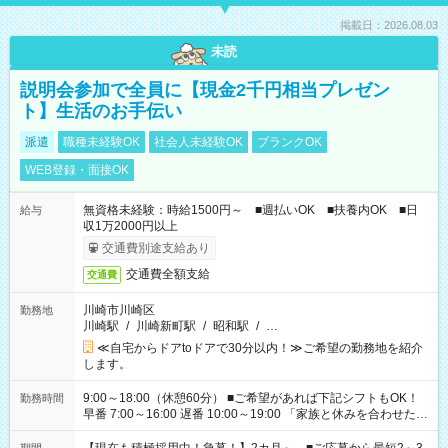
掲載日：2026.08.03
未読
説明会参加で全員に【現金2千円相当プレゼン
ト】生活のお手伝い
派遣
職種未経験OK
社会人未経験OK
ブランクOK
WEB登録・面接OK
無資格未経験：時給1500円～ ■週払いOK ■扶養内OK ■日
給与
収1万2000円以上
交通費別途支給あり
交通費全額支給
交通費
川崎市川崎区
勤務地
川崎駅
/
川崎新町駅
/
昭和駅
/
…
≪自宅からドアtoドアで30分以内！≫ご希望の勤務地を紹介
します。
9:00～18:00（休憩60分） ■ご希望があれば下記シフトもOK！
勤務時間
早番 7:00～16:00 遅番 10:00～19:00 「家族と休みを合わせた
い」 「余裕を持って夕飯の準備がしたい」 「できれば残業はし
たくない」 など、ご希望を教えてくださいね。 ※Wワーク希望