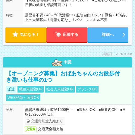
【現在も積極採用中！急募！】2カ月～ ■ご応募から最短2～3
期間
の方へ 今ご覧のお仕事で希望する勤務時間と、もう1つのお仕事
日後の就業も相談可能です！
の勤務時間。 合計で週40時間を超える場合は応募できません。
履歴書不要
/
40～50代活躍中
/
服装自由
/
シフト勤務
/
10名以
特徴
上の大量募集
/
電話対応なし
/
パソコンスキル不要
気になる！
応募する
詳細へ
掲載日：2026.08.08
未読
【オープニング募集】おばあちゃんのお散歩付
き添いも仕事の1つ
派遣
職種未経験OK
社会人未経験OK
ブランクOK
WEB登録・面接OK
無資格未経験：時給1500円～ ■週払いOK ■扶養内OK ■日
給与
収1万2000円以上
交通費別途支給あり
交通費全額支給
交通費