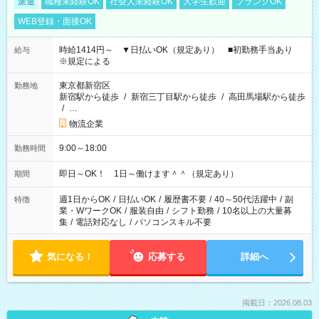
派遣
職種未経験OK
社会人未経験OK
大学生歓迎
ブランクOK
WEB登録・面接OK
時給1414円～ ▼日払いOK（規定あり） ■初勤務手当あり
給与
※規定による
東京都新宿区
勤務地
新宿駅から徒歩
/
新宿三丁目駅から徒歩
/
高田馬場駅から徒歩
/
…
物流企業
9:00～18:00
勤務時間
即日～OK！ 1日～働けます＾＾（規定あり）
期間
週1日からOK
/
日払いOK
/
履歴書不要
/
40～50代活躍中
/
副
特徴
業・WワークOK
/
服装自由
/
シフト勤務
/
10名以上の大量募
集
/
電話対応なし
/
パソコンスキル不要
気になる！
応募する
詳細へ
掲載日：2026.08.03