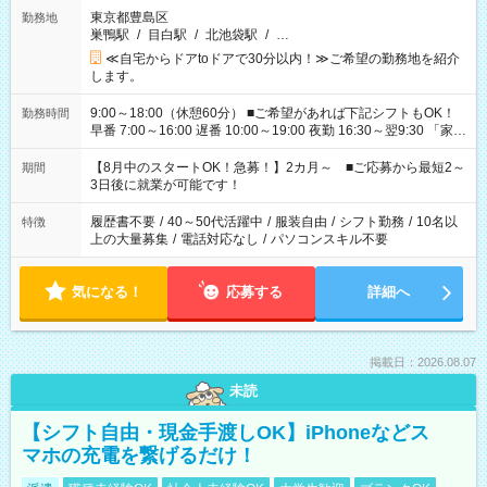
東京都豊島区
勤務地
巣鴨駅
/
目白駅
/
北池袋駅
/
…
≪自宅からドアtoドアで30分以内！≫ご希望の勤務地を紹介
します。
9:00～18:00（休憩60分） ■ご希望があれば下記シフトもOK！
勤務時間
早番 7:00～16:00 遅番 10:00～19:00 夜勤 16:30～翌9:30 「家族
と休みを合わせたい」 「余裕を持って夕飯の準備がしたい」
「できれば残業はしたくない」 など、ご希望を教えてください
【8月中のスタートOK！急募！】2カ月～ ■ご応募から最短2～
期間
ね。 ※Wワーク希望の方へ 今ご覧のお仕事で希望する勤務時間
3日後に就業が可能です！
と、もう1つのお仕事の勤務時間。 合計で週40時間を超える場
合は応募できません。
履歴書不要
/
40～50代活躍中
/
服装自由
/
シフト勤務
/
10名以
特徴
上の大量募集
/
電話対応なし
/
パソコンスキル不要
気になる！
応募する
詳細へ
掲載日：2026.08.07
未読
【シフト自由・現金手渡しOK】iPhoneなどス
マホの充電を繋げるだけ！