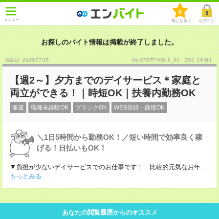
0
メニュー
気になる！
ログイン
お探しのバイト情報は掲載が終了しました。
掲載日 :2026
/
07
/
15
No.CRSTF神奈川_01・DSS【本社】
【週2～】夕方までのデイサービス＊家庭と
両立ができる！｜時短OK｜扶養内勤務OK
派遣
職種未経験OK
ブランクOK
WEB登録・面接OK
＼1日5時間から勤務OK！／短い時間で効率良く稼
げる！日払いもOK！
▼負担が少ないデイサービスでのお仕事です！ 比較的元気なお年
...
もっとみる
あなたの閲覧履歴からのオススメ