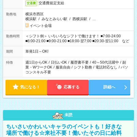
交通費規定支給
交通費
横浜市西区
勤務地
横浜駅
/
みなとみらい駅
/
西横浜駅
/
…
イベント会場
＜シフト例＞ いろいろなシフトで働けます！ ■7:00-24:00
勤務時間
■8:00-21:00 ■9:00-21:00 ■18:00-翌7:00 ■20:30-翌11:00 など
単発1日～OK!
期間
週1日からOK
/
日払いOK
/
履歴書不要
/
40～50代活躍中
/
副
特徴
業・WワークOK
/
服装自由
/
シフト勤務
/
電話対応なし
/
パソ
コンスキル不要
気になる！
応募する
詳細へ
未読
ちいさいかわいいキャラのイベントも！好きな
場所で働ける☆来社不要！働いたその日に給料