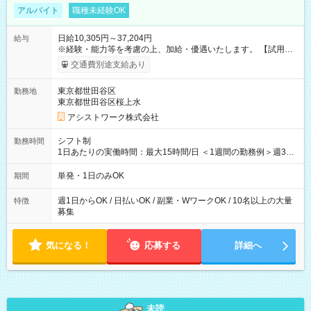
アルバイト
職種未経験OK
日給10,305円～37,204円
給与
※経験・能力等を考慮の上、加給・優遇いたします。 【試用期
間】試用期間なし
交通費別途支給あり
東京都世田谷区
勤務地
東京都世田谷区桜上水
アシストワーク株式会社
シフト制
勤務時間
1日あたりの実働時間：最大15時間/日 ＜1週間の勤務例＞週3回
勤務 勤務：月・水・金 休み：火・木・土・日 好きな時にお仕事
可能です！ ※1日あたりの最大実働時間は日勤、夜勤共に勤務し
単発・1日のみOK
期間
た時間になります。
週1日からOK / 日払いOK / 副業・WワークOK / 10名以上の大量
特徴
募集
気になる！
応募する
詳細へ
未読