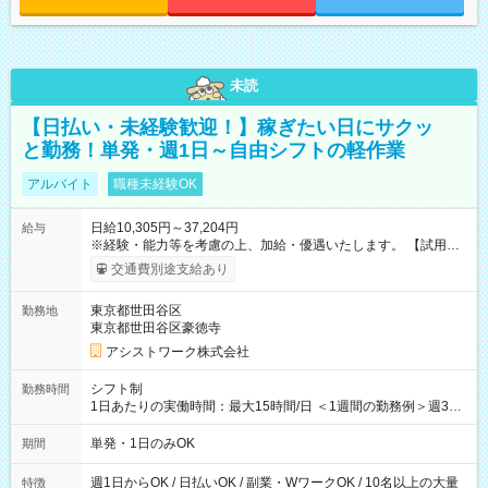
未読
【日払い・未経験歓迎！】稼ぎたい日にサクッ
と勤務！単発・週1日～自由シフトの軽作業
アルバイト
職種未経験OK
日給10,305円～37,204円
給与
※経験・能力等を考慮の上、加給・優遇いたします。 【試用期
間】試用期間なし
交通費別途支給あり
東京都世田谷区
勤務地
東京都世田谷区豪徳寺
アシストワーク株式会社
シフト制
勤務時間
1日あたりの実働時間：最大15時間/日 ＜1週間の勤務例＞週3回
勤務 勤務：月・水・金 休み：火・木・土・日 好きな時にお仕事
可能です！ ※1日あたりの最大実働時間は日勤、夜勤共に勤務し
単発・1日のみOK
期間
た時間になります。
週1日からOK / 日払いOK / 副業・WワークOK / 10名以上の大量
特徴