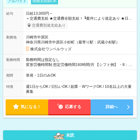
アルバイト
職種未経験OK
日給13,000円～
給与
＋交通費支給 ★交通費全額支給！ ┗案件により規定あり ★日払
いOK！（規定あり） ┗働いたその日に現金GET♪ お仕事後はコ
交通費別途支給あり
ンビニATMから 日払い分を引き落とせます！ 【試用期間】試
用期間なし
川崎市中原区
勤務地
神奈川県川崎市中原区小杉町（最寄り駅：武蔵小杉駅）
株式会社ワンベルウッズ
勤務時間は指定なし
勤務時間
変形労働時間制 想定労働時間160時間/月 【シフト例】 ・8：00
～21：00
単発・1日のみOK
期間
週1日からOK / 日払いOK / 副業・WワークOK / 10名以上の大量
特徴
募集
気になる！
応募する
詳細へ
未読