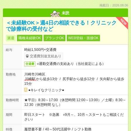
掲載日：2026.08.06
未読
NEW
＜未経験OK＞週4日の相談できる！クリニック
で診療科の受付など
派遣
職種未経験OK
ブランクOK
WEB登録・面接OK
時給1,500円+交通費
給与
交通費別途支給あり
○通勤交通費の支給あり（当社規定による）
交通費
川崎市川崎区
勤務地
川崎駅
から徒歩13分
/
尻手駅から徒歩12分
/
矢向駅から徒歩
15分
●キレイなクリニック●
★平日）8:30～17:00（休憩時間 12:00～13:00）／土曜）8:30～
勤務時間
12:30（休憩時間 なし）
即日スタート ※急募 ○9月～、10月～スタートもご相談くだ
期間
さい♪
履歴書不要
/
40～50代活躍中
/
シフト勤務
特徴