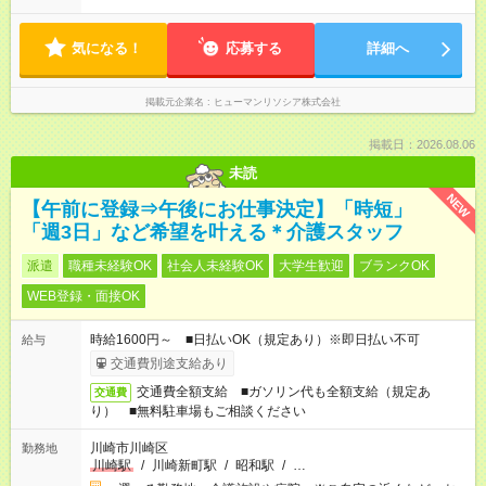
気になる！
応募する
詳細へ
掲載元企業名
ヒューマンリソシア株式会社
掲載日：2026.08.06
未読
NEW
【午前に登録⇒午後にお仕事決定】「時短」
「週3日」など希望を叶える＊介護スタッフ
派遣
職種未経験OK
社会人未経験OK
大学生歓迎
ブランクOK
WEB登録・面接OK
時給1600円～ ■日払いOK（規定あり）※即日払い不可
給与
交通費別途支給あり
交通費全額支給 ■ガソリン代も全額支給（規定あ
交通費
り） ■無料駐車場もご相談ください
川崎市川崎区
勤務地
川崎駅
/
川崎新町駅
/
昭和駅
/
…