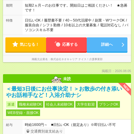
庭の都合でお休みが必要な場合も遠慮なくご相談ください。 ※
週最低15時間以上の勤務が必要です
短期2ヵ月～のお仕事です。開始日はご相談ください！ ★急募
期間
です！
日払いOK
/
履歴書不要
/
40～50代活躍中
/
副業・WワークOK
/
特徴
服装自由
/
シフト勤務
/
10名以上の大量募集
/
電話対応なし
/
パ
ソコンスキル不要
気になる！
応募する
詳細へ
掲載元企業名
株式会社ネオキャリア ナイス！介護事業部
掲載日：2026.08.05
未読
NEW
＜最短3日後にお仕事決定！＞お散歩の付き添い
やお話相手など！入浴介助ナシ
派遣
職種未経験OK
社会人未経験OK
大学生歓迎
ブランクOK
WEB登録・面接OK
時給1600円～ ■日払いOK（規定あり）※即日払い不可
給与
交通費別途支給あり