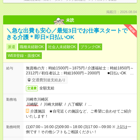
掲載日：2026.08.04
未読
NEW
＼急な出費も安心／最短3日でお仕事スタートで
きる介護＊即日×日払いOK
派遣
職種未経験OK
社会人未経験OK
ブランクOK
WEB登録・面接OK
無資格の方：時給1500円～1875円 / 介護福祉士：時給1850円～
給与
2312円 / 初任者以上：時給1600円～2000円 ■日払いOK ■
日収例：1万2000円（時給1500円×8h）
交通費別途支給あり
全額支給
交通費
川崎市川崎区
勤務地
川崎駅
/
川崎大師駅
/
八丁畷駅
/
…
介護施設 ★自宅近くの施設など、ご希望に合わせてご紹介
いたします！
(1)07:00～16:00 (2)09:00～18:00 (3)17:00～09:00 ※ 上記は一
勤務時間
例です！その他シフトもご相談ください！