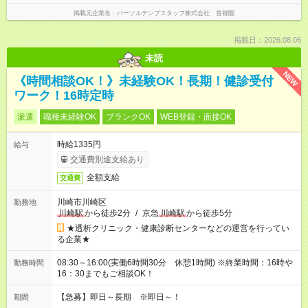
掲載元企業名
パーソルテンプスタッフ株式会社 首都圏
掲載日：2026.08.06
未読
NEW
《時間相談OK！》未経験OK！長期！健診受付
ワーク！16時定時
派遣
職種未経験OK
ブランクOK
WEB登録・面接OK
時給1335円
給与
交通費別途支給あり
全額支給
交通費
川崎市川崎区
勤務地
川崎駅
から徒歩2分
/
京急
川崎駅
から徒歩5分
★透析クリニック・健康診断センターなどの運営を行ってい
る企業★
08:30～16:00(実働6時間30分 休憩1時間) ※終業時間：16時や
勤務時間
16：30までもご相談OK！
【急募】即日～長期 ※即日～！
期間