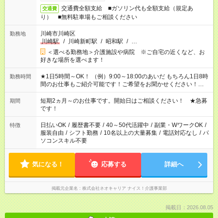
交通費全額支給 ■ガソリン代も全額支給（規定あ
交通費
り） ■無料駐車場もご相談ください
川崎市川崎区
勤務地
川崎駅
/
川崎新町駅
/
昭和駅
/
…
＜選べる勤務地＞介護施設や病院 ※ご自宅の近くなど、お
好きな場所を選べます！
★1日5時間～OK！ （例）9:00～18:00のあいだ もちろん1日8時
勤務時間
間のお仕事もご紹介可能です！ご希望をお聞かせください！★家
庭の都合でお休みが必要な場合も遠慮なくご相談ください。 ※
週最低15時間以上の勤務が必要です
短期2ヵ月～のお仕事です。開始日はご相談ください！ ★急募
期間
です！
日払いOK
/
履歴書不要
/
40～50代活躍中
/
副業・WワークOK
/
特徴
服装自由
/
シフト勤務
/
10名以上の大量募集
/
電話対応なし
/
パ
ソコンスキル不要
気になる！
応募する
詳細へ
掲載元企業名
株式会社ネオキャリア ナイス！介護事業部
掲載日：2026.08.05