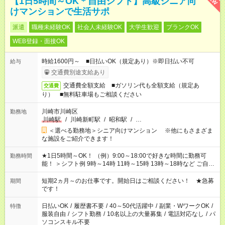
【1日5時間～OK＊自由シフト】高級シニア向
けマンションで生活サポ
派遣
職種未経験OK
社会人未経験OK
大学生歓迎
ブランクOK
WEB登録・面接OK
時給1600円～ ■日払いOK（規定あり）※即日払い不可
給与
交通費別途支給あり
交通費全額支給 ■ガソリン代も全額支給（規定あ
交通費
り） ■無料駐車場もご相談ください
川崎市川崎区
勤務地
川崎駅
/
川崎新町駅
/
昭和駅
/
…
＜選べる勤務地＞シニア向けマンション ※他にもさまざま
な施設をご紹介できます！
★1日5時間～OK！ （例）9:00～18:00で好きな時間に勤務可
勤務時間
能！ ＞シフト例 9時～14時 11時～15時 13時～18時など ご自身
のご都合に合わせて勤務時間をご相談ください！ ★家庭の都合
でお休みや時間の調整が必要な場合も遠慮なくご相談くださ
短期2ヵ月～のお仕事です。開始日はご相談ください！ ★急募
期間
い。
です！
日払いOK
/
履歴書不要
/
40～50代活躍中
/
副業・WワークOK
/
特徴
服装自由
/
シフト勤務
/
10名以上の大量募集
/
電話対応なし
/
パ
ソコンスキル不要