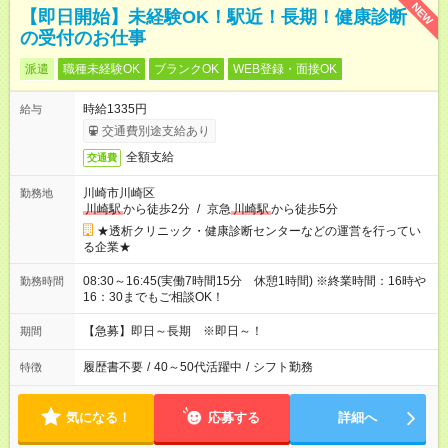
NEW
【即日開始】未経験OK！駅近！長期！健康診断
の受付のお仕事
派遣
職種未経験OK
ブランクOK
WEB登録・面接OK
時給1335円
給与
交通費別途支給あり
全額支給
交通費
川崎市川崎区
勤務地
川崎駅
から徒歩2分
/
京急
川崎駅
から徒歩5分
★透析クリニック・健康診断センターなどの運営を行ってい
る企業★
08:30～16:45(実働7時間15分 休憩1時間) ※終業時間：16時や
勤務時間
16：30までもご相談OK！
【急募】即日～長期 ※即日～！
期間
履歴書不要
/
40～50代活躍中
/
シフト勤務
特徴
気になる！
応募する
詳細へ