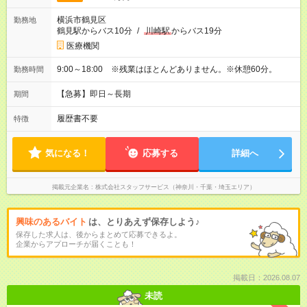
横浜市鶴見区
勤務地
鶴見駅からバス10分
/
川崎駅
からバス19分
医療機関
9:00～18:00 ※残業はほとんどありません。※休憩60分。
勤務時間
【急募】即日～長期
期間
履歴書不要
特徴
気になる！
応募する
詳細へ
掲載元企業名
株式会社スタッフサービス（神奈川・千葉・埼玉エリア）
興味のあるバイト
は、とりあえず保存しよう♪
保存した求人は、後からまとめて応募できるよ。
企業からアプローチが届くことも！
掲載日：2026.08.07
未読