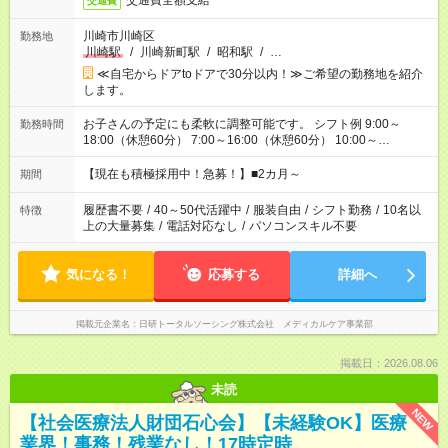
交通費全額支給
交通費
川崎市川崎区
勤務地
川崎駅
/
川崎新町駅
/
昭和駅
/
…
≪自宅からドアtoドアで30分以内！≫ご希望の勤務地を紹介
します。
お子さんの予定にも柔軟に調整可能です。 シフト例 9:00～
勤務時間
18:00（休憩60分） 7:00～16:00（休憩60分） 10:00～
19:00（休憩60分） ※Wワーク希望の方へ 今ご覧のお仕事で希
望する勤務時間と、もう1つのお仕事の勤務時間の合計が 週40
【現在も積極採用中！急募！】■2カ月～
期間
時間を超えなければOKです。
履歴書不要
/
40～50代活躍中
/
服装自由
/
シフト勤務
/
10名以
特徴
上の大量募集
/
電話対応なし
/
パソコンスキル不要
気になる！
応募する
詳細へ
掲載元企業名
日研トータルソーシング株式会社 メディカルケア事業部
掲載日：2026.08.06
未読
NEW
【社会医療法人財団石心会】【未経験OK】医療
業界！事務！残業なし！17時定時