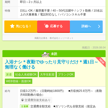
即日～2ヶ月以上
期間
日払いOK
/
履歴書不要
/
40～50代活躍中
/
シフト勤務
/
10名以
特徴
上の大量募集
/
電話対応なし
/
パソコンスキル不要
気になる！
応募する
詳細へ
掲載元企業名
株式会社ニッソーネット
掲載日：2026.08.04
未読
NEW
入浴ナシ＊夜勤でゆったり見守りだけ＊週1日～
無理なく働ける
派遣
社会人未経験OK
大学生歓迎
ブランクOK
WEB登録・面接OK
日収3.2万円～（日勤時給1800円） ■月収例25.9万円～（夜勤
給与
月8回勤務の場合）
交通費別途支給あり
交通費全額支給 ■ガソリン代も全額支給（規定あ
交通費