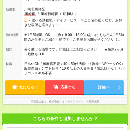
川崎市川崎区
勤務地
川崎駅
/
川崎新町駅
/
昭和駅
/
…
＜選べる勤務地＞デイサービス ※ご自宅の近くなど、お好
きな場所を選べます！
★1日5時間～OK！ （例）9:00～18:00のあいだ もちろん1日8時
勤務時間
間のお仕事もご紹介可能です！ご希望をお聞かせください！★家
庭の都合でお休みが必要な場合も遠慮なくご相談ください。 ※
週最低15時間以上の勤務が必要です
長く働ける職場です。開始日はご相談ください！ ★短期2ヶ月
期間
～勤務もＯＫ
日払いOK
/
履歴書不要
/
40～50代活躍中
/
副業・WワークOK
/
特徴
服装自由
/
シフト勤務
/
10名以上の大量募集
/
電話対応なし
/
パ
ソコンスキル不要
気になる！
応募する
詳細へ
掲載元企業名
株式会社ネオキャリア ナイス！介護事業部
こちらの条件も追加しませんか？