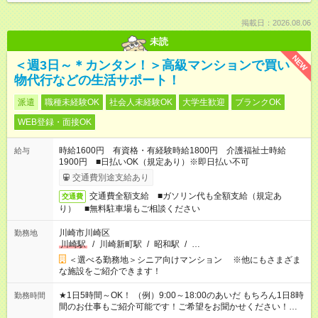
掲載日：2026.08.06
未読
NEW
＜週3日～＊カンタン！＞高級マンションで買い
物代行などの生活サポート！
派遣
職種未経験OK
社会人未経験OK
大学生歓迎
ブランクOK
WEB登録・面接OK
時給1600円 有資格・有経験時給1800円 介護福祉士時給
給与
1900円 ■日払いOK（規定あり）※即日払い不可
交通費別途支給あり
交通費全額支給 ■ガソリン代も全額支給（規定あ
交通費
り） ■無料駐車場もご相談ください
川崎市川崎区
勤務地
川崎駅
/
川崎新町駅
/
昭和駅
/
…
＜選べる勤務地＞シニア向けマンション ※他にもさまざま
な施設をご紹介できます！
★1日5時間～OK！ （例）9:00～18:00のあいだ もちろん1日8時
勤務時間
間のお仕事もご紹介可能です！ご希望をお聞かせください！★家