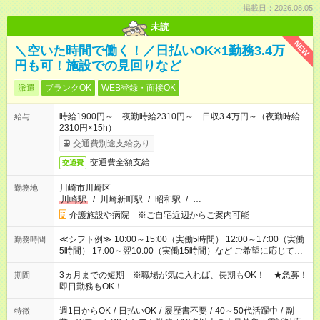
掲載日：2026.08.05
未読
NEW
＼空いた時間で働く！／日払いOK×1勤務3.4万
円も可！施設での見回りなど
派遣
ブランクOK
WEB登録・面接OK
時給1900円～ 夜勤時給2310円～ 日収3.4万円～（夜勤時給
給与
2310円×15h）
交通費別途支給あり
交通費全額支給
交通費
川崎市川崎区
勤務地
川崎駅
/
川崎新町駅
/
昭和駅
/
…
介護施設や病院 ※ご自宅近辺からご案内可能
≪シフト例≫ 10:00～15:00（実働5時間） 12:00～17:00（実働
勤務時間
5時間） 17:00～翌10:00（実働15時間）など ご希望に応じて、
働く時間は調整できます！ お気軽に担当へ相談ください！
3ヵ月までの短期 ※職場が気に入れば、長期もOK！ ★急募！
期間
即日勤務もOK！
週1日からOK
/
日払いOK
/
履歴書不要
/
40～50代活躍中
/
副
特徴