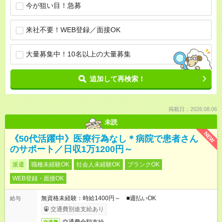
今が狙い目！急募
来社不要！WEB登録／面接OK
大量募集中！10名以上の大量募集
追加して再検索！
掲載日：2026.08.06
未読
NEW
《50代活躍中》医療行為なし＊病院で患者さん
のサポート／日収1万1200円～
派遣
職種未経験OK
社会人未経験OK
ブランクOK
WEB登録・面接OK
無資格未経験：時給1400円～ ■週払いOK
給与
交通費別途支給あり