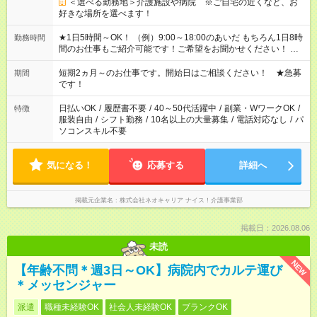
＜選べる勤務地＞介護施設や病院 ※ご自宅の近くなど、お
好きな場所を選べます！
★1日5時間～OK！ （例）9:00～18:00のあいだ もちろん1日8時
勤務時間
間のお仕事もご紹介可能です！ご希望をお聞かせください！ ※
週最低15時間以上の勤務が必要です
短期2ヵ月～のお仕事です。開始日はご相談ください！ ★急募
期間
です！
日払いOK
/
履歴書不要
/
40～50代活躍中
/
副業・WワークOK
/
特徴
服装自由
/
シフト勤務
/
10名以上の大量募集
/
電話対応なし
/
パ
ソコンスキル不要
気になる！
応募する
詳細へ
掲載元企業名
株式会社ネオキャリア ナイス！介護事業部
掲載日：2026.08.06
未読
NEW
【年齢不問＊週3日～OK】病院内でカルテ運び
＊メッセンジャー
派遣
職種未経験OK
社会人未経験OK
ブランクOK