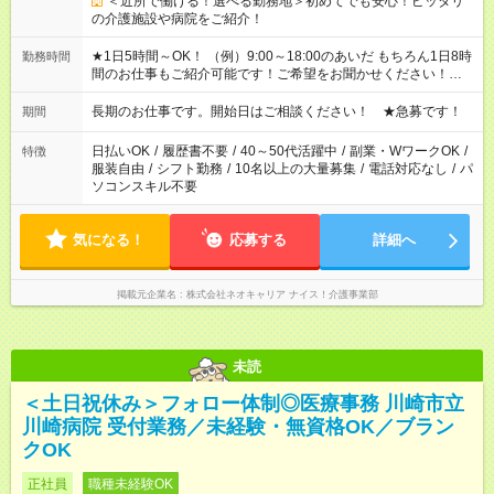
＜近所で働ける！選べる勤務地＞初めてでも安心！ピッタリ
の介護施設や病院をご紹介！
★1日5時間～OK！ （例）9:00～18:00のあいだ もちろん1日8時
勤務時間
間のお仕事もご紹介可能です！ご希望をお聞かせください！★家
庭の都合でお休みが必要な場合も遠慮なくご相談ください。 ※
週最低15時間以上の勤務が必要です
長期のお仕事です。開始日はご相談ください！ ★急募です！
期間
日払いOK
/
履歴書不要
/
40～50代活躍中
/
副業・WワークOK
/
特徴
服装自由
/
シフト勤務
/
10名以上の大量募集
/
電話対応なし
/
パ
ソコンスキル不要
気になる！
応募する
詳細へ
掲載元企業名
株式会社ネオキャリア ナイス！介護事業部
未読
＜土日祝休み＞フォロー体制◎医療事務 川崎市立
川崎病院 受付業務／未経験・無資格OK／ブラン
クOK
正社員
職種未経験OK