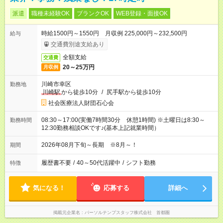
派遣
職種未経験OK
ブランクOK
WEB登録・面接OK
時給1500円～1550円 月収例 225,000円～232,500円
給与
交通費別途支給あり
全額支給
交通費
20～25万円
月収例
川崎市幸区
勤務地
川崎駅
から徒歩10分
/
尻手駅から徒歩10分
社会医療法人財団石心会
08:30～17:00(実働7時間30分 休憩1時間) ※土曜日は8:30～
勤務時間
12:30勤務相談OKです♪(基本上記就業時間）
2026年08月下旬～長期 ※8月～！
期間
履歴書不要
/
40～50代活躍中
/
シフト勤務
特徴
気になる！
応募する
詳細へ
掲載元企業名
パーソルテンプスタッフ株式会社 首都圏