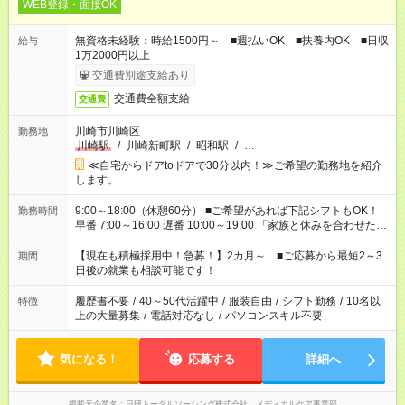
WEB登録・面接OK
無資格未経験：時給1500円～ ■週払いOK ■扶養内OK ■日収
給与
1万2000円以上
交通費別途支給あり
交通費全額支給
交通費
川崎市川崎区
勤務地
川崎駅
/
川崎新町駅
/
昭和駅
/
…
≪自宅からドアtoドアで30分以内！≫ご希望の勤務地を紹介
します。
9:00～18:00（休憩60分） ■ご希望があれば下記シフトもOK！
勤務時間
早番 7:00～16:00 遅番 10:00～19:00 「家族と休みを合わせた
い」 「余裕を持って夕飯の準備がしたい」 「できれば残業はし
たくない」 など、ご希望を教えてくださいね。 ※Wワーク希望
【現在も積極採用中！急募！】2カ月～ ■ご応募から最短2～3
期間
の方へ 今ご覧のお仕事で希望する勤務時間と、もう1つのお仕事
日後の就業も相談可能です！
の勤務時間。 合計で週40時間を超える場合は応募できません。
履歴書不要
/
40～50代活躍中
/
服装自由
/
シフト勤務
/
10名以
特徴
上の大量募集
/
電話対応なし
/
パソコンスキル不要
気になる！
応募する
詳細へ
掲載元企業名
日研トータルソーシング株式会社 メディカルケア事業部