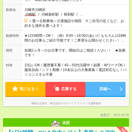
川崎市川崎区
勤務地
川崎駅
/
川崎新町駅
/
昭和駅
/
…
＜選べる勤務地＞介護施設や病院 ※ご自宅の近くなど、お
好きな場所を選べます！
★1日5時間～OK！ （例）9:00～18:00のあいだ もちろん1日8時
勤務時間
間のお仕事もご紹介可能です！ご希望をお聞かせください！ ★
家庭の都合でお休みが必要な場合も遠慮なくご相談ください。
※週最低15時間以上の勤務が必要です
短期2ヵ月～のお仕事です。開始日はご相談ください！ ★急募
期間
です！
日払いOK
/
履歴書不要
/
40～50代活躍中
/
副業・WワークOK
/
特徴
服装自由
/
シフト勤務
/
10名以上の大量募集
/
電話対応なし
/
パ
ソコンスキル不要
気になる！
応募する
詳細へ
掲載元企業名
株式会社ネオキャリア ナイス！介護事業部
掲載日：2026.08.05
未読
NEW