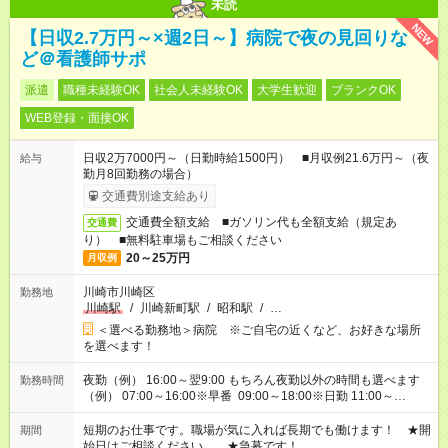
未読
NEW
【日収2.7万円～×週2日～】病院で夜の見回りな
ど＠看護師サポ
派遣
職種未経験OK
社会人未経験OK
大学生歓迎
ブランクOK
WEB登録・面接OK
日収2万7000円～（日勤時給1500円） ■月収例21.6万円～（夜
給与
勤月8回勤務の場合）
交通費別途支給あり
交通費全額支給 ■ガソリン代も全額支給（規定あ
交通費
り） ■無料駐車場もご相談ください
20～25万円
月収例
川崎市川崎区
勤務地
川崎駅
/
川崎新町駅
/
昭和駅
/
…
＜選べる勤務地＞病院 ※ご自宅の近くなど、お好きな場所
を選べます！
夜勤（例） 16:00～翌9:00 もちろん夜勤以外の時間も選べます
勤務時間
（例） 07:00～16:00※早番 09:00～18:00※日勤 11:00～
20:00※遅番 ※時間は、固定・選べる施設もあるので、ご希望が
あれば調整できます！ ※シフト制。勤務地により実働時間が異
短期のお仕事です。職場が気に入れば長期でも働けます！ ★開
期間
なります。★家庭の都合でお休みが必要な場合も遠慮なくご相談
始日はご相談ください。 ★急募です！