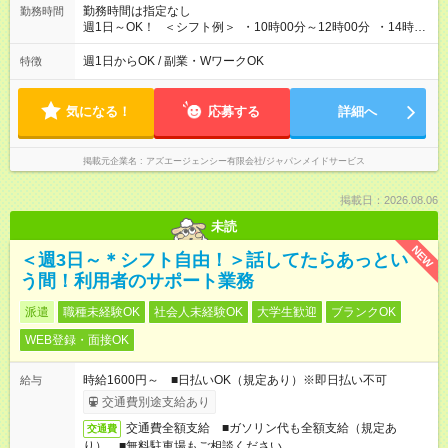
勤務時間は指定なし
勤務時間
週1日～OK！ ＜シフト例＞ ・10時00分～12時00分 ・14時00
分～16時00分 ※勤務帯は複数あります！ ＼働き方のご希望を
聞かせてください！／ 気になることはなんでも相談してくださ
週1日からOK / 副業・WワークOK
特徴
いね。
気になる！
応募する
詳細へ
掲載元企業名
アズエージェンシー有限会社/ジャパンメイドサービス
掲載日：2026.08.06
未読
NEW
＜週3日～＊シフト自由！＞話してたらあっとい
う間！利用者のサポート業務
派遣
職種未経験OK
社会人未経験OK
大学生歓迎
ブランクOK
WEB登録・面接OK
時給1600円～ ■日払いOK（規定あり）※即日払い不可
給与
交通費別途支給あり
交通費全額支給 ■ガソリン代も全額支給（規定あ
交通費
り） ■無料駐車場もご相談ください