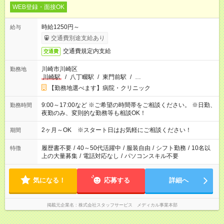
WEB登録・面接OK
時給1250円～
給与
交通費別途支給あり
交通費規定内支給
交通費
川崎市川崎区
勤務地
川崎駅
/
八丁畷駅
/
東門前駅
/
…
【勤務地選べます】病院・クリニック
9:00～17:00など ※ご希望の時間帯をご相談ください。 ※日勤、
勤務時間
夜勤のみ、変則的な勤務等も相談OK！
2ヶ月～OK ※スタート日はお気軽にご相談ください！
期間
履歴書不要
/
40～50代活躍中
/
服装自由
/
シフト勤務
/
10名以
特徴
上の大量募集
/
電話対応なし
/
パソコンスキル不要
気になる！
応募する
詳細へ
掲載元企業名
株式会社スタッフサービス メディカル事業本部