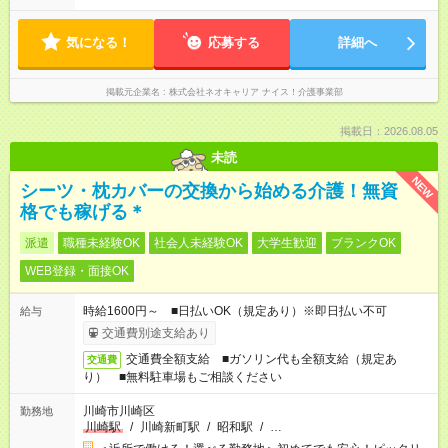
気になる！
応募する
詳細へ
掲載元企業名
株式会社ネオキャリア ナイス！介護事業部
掲載日：2026.08.05
未読
NEW
シーツ・枕カバーの交換から始める介護！無資
格でも稼げる＊
派遣
職種未経験OK
社会人未経験OK
大学生歓迎
ブランクOK
WEB登録・面接OK
時給1600円～ ■日払いOK（規定あり）※即日払い不可
給与
交通費別途支給あり
交通費全額支給 ■ガソリン代も全額支給（規定あ
交通費
り） ■無料駐車場もご相談ください
川崎市川崎区
勤務地
川崎駅
/
川崎新町駅
/
昭和駅
/
…