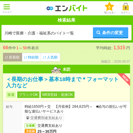
0
メニュー
気になる！
ログイン
検索結果
条件の変更
川崎で医療・介護・福祉系のバイト一覧
66
1,515
件中
1
～
50
件表示
平均時給:
円
新着順
時給順
人気順
掲載日：2026.08.07
未読
NEW
＜長期のお仕事＞基本18時まで＊フォーマット
入力など
派遣
ブランクOK
WEB登録・面接OK
時給1650円＋交 【月収例】284,625円～ ■給与の前払いが可
給与
能な速払いサービスあり
交通費別途支給あり
交通費支給あり
交通費
25～30万円
月収例