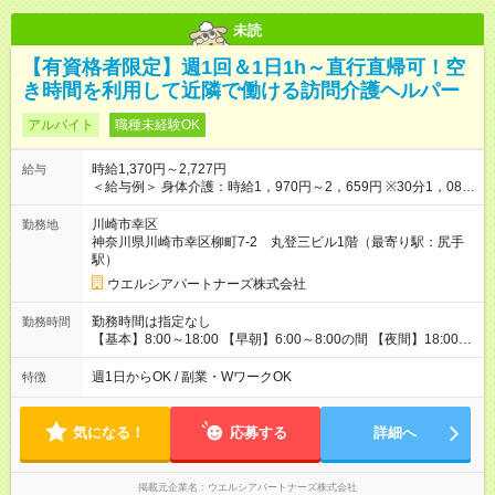
未読
【有資格者限定】週1回＆1日1h～直行直帰可！空
き時間を利用して近隣で働ける訪問介護ヘルパー
アルバイト
職種未経験OK
時給1,370円～2,727円
給与
＜給与例＞ 身体介護：時給1，970円～2，659円 ※30分1，085
円のサービスあり 生活援助：時給1，370円～1，849円 介護保
険外：1，520円～2，052円 ＜介護福祉士の場合の給与例＞ 身
川崎市幸区
勤務地
体介護：時給2，020円～2，727円 ※30分1，110円のサービス
神奈川県川崎市幸区柳町7-2 丸登三ビル1階（最寄り駅：尻手
あり 生活援助：時給1，420円～1，917円 介護保険外：時給1，
駅）
570円～2，119円 ・早朝/夜間/祝日は時給25％UP ・日曜日は時
ウエルシアパートナーズ株式会社
給35％UP 【試用期間】試用期間なし
勤務時間は指定なし
勤務時間
【基本】8:00～18:00 【早朝】6:00～8:00の間 【夜間】18:00～
22:00の間で 週1日・1日1時間～勤務OK ※実働1～8h 近隣勤務
で直行直帰可！ ★平日のみ、土日のみ 午前のみ・午後のみな
週1日からOK / 副業・WワークOK
特徴
ど、 ライフスタイルに合わせ 理想の働き方を実現できます ★W
ワーク(副業)OK 扶養控除内勤務もモチロンOK
気になる！
応募する
詳細へ
掲載元企業名
ウエルシアパートナーズ株式会社