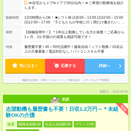
≪自宅からドアtoドアで30分以内！≫ご希望の勤務地を紹介
します。
1日5時間からOK！ ■シフト例 (1)8:00～13:00 (2)10:00～15:00
勤務時間
(3)12:00～17:00 「子どもたちが学校に行く間だけ働きたい」
「余裕を持って夕飯の準備がしたい」 「午前中は働いて、午後
はプライベートの時間にしたい」 など、ご希望を教えてくださ
【積極採用中！】＊1年以上勤務している方が多数！ご応募から
期間
いね。 ※Wワーク希望の方へ 今ご覧のお仕事で希望する勤務時
1ヶ月、2か月後のの就業も相談可能です！
間と、もう1つのお仕事の勤務時間。 合計で週40時間を超える
場合は応募できません。
履歴書不要
/
40～50代活躍中
/
服装自由
/
シフト勤務
/
10名以
特徴
上の大量募集
/
電話対応なし
/
パソコンスキル不要
気になる！
応募する
詳細へ
掲載元企業名
日研トータルソーシング株式会社 メディカルケア事業部
掲載日：2026.08.05
未読
NEW
志望動機も履歴書も不要！日収1.2万円～＊未経
験OKの介護
派遣
職種未経験OK
社会人未経験OK
ブランクOK