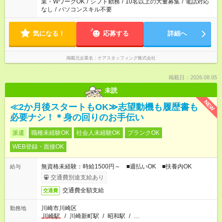
業・WワークOK
/
シフト勤務
/
10名以上の大量募集
/
電話対応
なし
/
パソコンスキル不要
気になる！
応募する
詳細へ
掲載元企業名
ケアスタッフィング株式会社
掲載日：2026.08.05
未読
NEW
≪2か月後スタートもOK≫志望動機も履歴書も
必要ナシ！＊身の回りのお手伝い
派遣
職種未経験OK
社会人未経験OK
ブランクOK
WEB登録・面接OK
無資格未経験：時給1500円～ ■週払いOK ■扶養内OK
給与
交通費別途支給あり
交通費全額支給
交通費
川崎市川崎区
勤務地
川崎駅
/
川崎新町駅
/
昭和駅
/
…