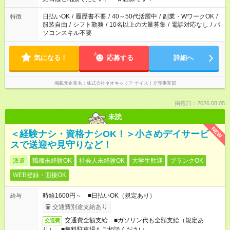
ください。
日払いOK
/
履歴書不要
/
40～50代活躍中
/
副業・WワークOK
/
特徴
服装自由
/
シフト勤務
/
10名以上の大量募集
/
電話対応なし
/
パ
ソコンスキル不要
気になる！
応募する
詳細へ
掲載元企業名
株式会社ネオキャリア ナイス！介護事業部
掲載日：2026.08.05
未読
NEW
＜経験ナシ・資格ナシOK！＞小さめデイサービ
スで送迎や見守りなど！
派遣
職種未経験OK
社会人未経験OK
大学生歓迎
ブランクOK
WEB登録・面接OK
時給1600円～ ■日払いOK（規定あり）
給与
交通費別途支給あり
交通費全額支給 ■ガソリン代も全額支給（規定あ
交通費
り） ■無料駐車場もご相談ください