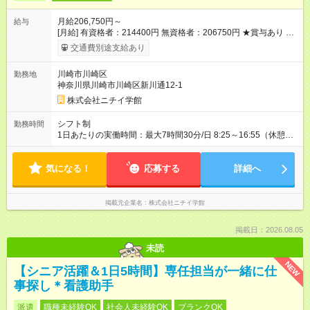
月給206,750円～
給与
[月給] 有資格者：214400円 無資格者：206750円 ★賞与あり 年
2回（業績による 初年度1回） ★キャリアアップ制度あり 進級
交通費別途支給あり
により給与がアップします！ 【試用期間】試用期間あり 試用期
間の長さ：3ヶ月 雇用形態、給与は本採用時と同じです。
川崎市川崎区
勤務地
神奈川県川崎市川崎区新川通12-1
株式会社ニチイ学館
シフト制
勤務時間
1日あたりの実働時間：最大7時間30分/日 8:25～16:55（休憩60
分） （2F勤務の場合）7:25～16:25のシフトあり ※月153時間勤
務
気になる！
応募する
詳細へ
掲載元企業名
株式会社ニチイ学館
掲載日：2026.08.05
未読
NEW
【シニア活躍＆1日5時間】専任担当が一緒に仕
事探し＊看護助手
派遣
職種未経験OK
社会人未経験OK
ブランクOK