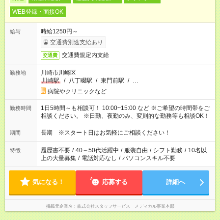
WEB登録・面接OK
時給1250円～
給与
交通費別途支給あり
交通費規定内支給
交通費
川崎市川崎区
勤務地
川崎駅
/
八丁畷駅
/
東門前駅
/
…
病院やクリニックなど
1日5時間～も相談可！ 10:00~15:00 など ※ご希望の時間帯をご
勤務時間
相談ください。 ※日勤、夜勤のみ、変則的な勤務等も相談OK！
長期 ※スタート日はお気軽にご相談ください！
期間
履歴書不要
/
40～50代活躍中
/
服装自由
/
シフト勤務
/
10名以
特徴
上の大量募集
/
電話対応なし
/
パソコンスキル不要
気になる！
応募する
詳細へ
掲載元企業名
株式会社スタッフサービス メディカル事業本部