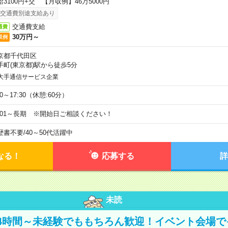
給3100円+交 【月収例】46万5000円
交通費別途支給あり
交通費支給
通費
30万円～
収例
京都千代田区
手町(東京都)駅から徒歩5分
大手通信サービス企業
00～17:30（休憩:60分）
9/01～長期 ※開始日ご相談ください！
歴書不要
/
40～50代活躍中
なる！
応募する
詳
未読
4時間～未経験でももちろん歓迎！イベント会場で