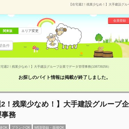
【在宅週2！残業少なめ！】大手建設グループ
会員登録
エリア変更
関東版
望条件
宅週2！残業少なめ！】大手建設グループ企業でデータ管理事務(108739256）
お探しのバイト情報は掲載が終了しました。
週2！残業少なめ！】大手建設グループ
理事務
験OK
ブランクOK
WEB登録・面接OK