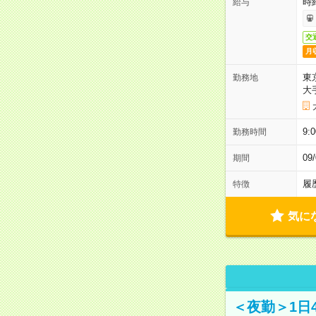
時
給与
交
月
東
勤務地
大
9:
勤務時間
0
期間
履
特徴
気に
＜夜勤＞1日