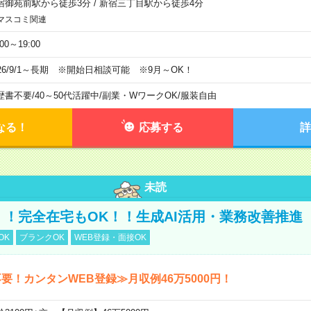
宿御苑前駅から徒歩3分
/
新宿三丁目駅から徒歩4分
マスコミ関連
:00～19:00
026/9/1～長期 ※開始日相談可能 ※9月～OK！
歴書不要
/
40～50代活躍中
/
副業・WワークOK
/
服装自由
なる！
応募する
詳
未読
円！！完全在宅もOK！！生成AI活用・業務改善推進
OK
ブランクOK
WEB登録・面接OK
要！カンタンWEB登録≫月収例46万5000円！