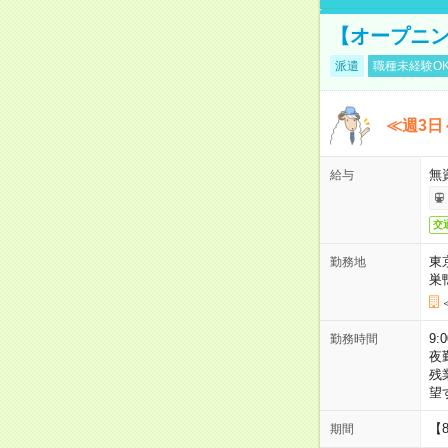
【オープニン
派遣
職種未経験O
≪週3日
無
給与
交
東
勤務地
巣
9:
勤務時間
夜
残
望
【
期間