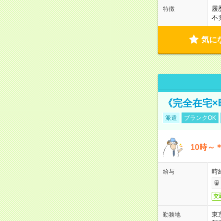
履
特徴
不
気に
《完全在宅×
派遣
ブランクOK
10時～
時給
給与
交
東
勤務地