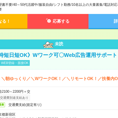
歴書不要
/
40～50代活躍中
/
服装自由
/
シフト勤務
/
10名以上の大量募集
/
電話対応
要
なる！
応募する
詳
未読
時短日短OK》Wワーク可〇Web広告運用サポート
WEB登録・面接OK
＊＼朝ゆっくり／＼WワークOK！／＼リモートOK！／扶養内O
2100～2200円＋交
交通費別途支給あり
交通費支給(規定有り)
通費
京都新宿区