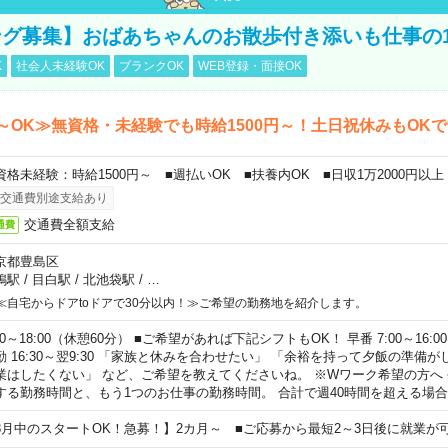
グ募集】おばあちゃんのお散歩付き添いも仕事の
K
社会人未経験OK
ブランクOK
WEB登録・面接OK
～OK≫無資格・未経験でも時給1500円～！土日祝休みもOK
資格未経験：時給1500円～ ■週払いOK ■扶養内OK ■日収1万2000円以上
交通費別途支給あり
交通費全額支給
通費
京都豊島区
鴨駅
/
目白駅
/
北池袋駅
/
…
≪自宅からドアtoドアで30分以内！≫ご希望の勤務地を紹介します。
00～18:00（休憩60分） ■ご希望があれば下記シフトもOK！ 早番 7:00～16:00 遅
勤 16:30～翌9:30 「家族と休みを合わせたい」 「余裕を持って夕飯の準備
業はしたくない」 など、ご希望を教えてくださいね。 ※Wワーク希望の方へ
する勤務時間と、もう1つのお仕事の勤務時間。 合計で週40時間を超える場
8月中のスタートOK！急募！】2カ月～ ■ご応募から最短2～3日後に就業が