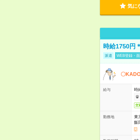
気に
時給1750
派遣
WEB登録・面
〇KAD
時給
給与
交
東
勤務地
飯