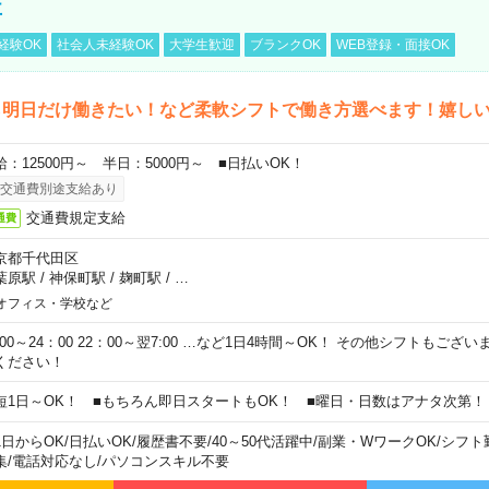
事
経験OK
社会人未経験OK
大学生歓迎
ブランクOK
WEB登録・面接OK
ら明日だけ働きたい！など柔軟シフトで働き方選べます！嬉し
給：12500円～ 半日：5000円～ ■日払いOK！
交通費別途支給あり
交通費規定支給
通費
京都千代田区
葉原駅
/
神保町駅
/
麹町駅
/
…
オフィス・学校など
0:00～24：00 22：00～翌7:00 …など1日4時間～OK！ その他シフトもござ
ください！
短1日～OK！ ■もちろん即日スタートもOK！ ■曜日・日数はアナタ次第！
1日からOK
/
日払いOK
/
履歴書不要
/
40～50代活躍中
/
副業・WワークOK
/
シフト
集
/
電話対応なし
/
パソコンスキル不要