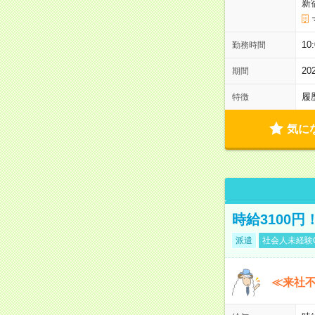
新
10
勤務時間
2
期間
履
特徴
気に
時給3100
派遣
社会人未経験
≪来社不