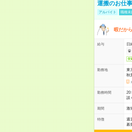
運搬のお仕
アルバイト
職種未
暇だか
日
給与
交
東
勤務地
秋
2
勤務時間
談
激
期間
週
特徴
募