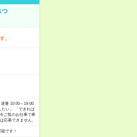
1つ
です。
番 10:00～19:00
がしたい」 「できれば
 今ご覧のお仕事で希
合は応募できません。
可能です！