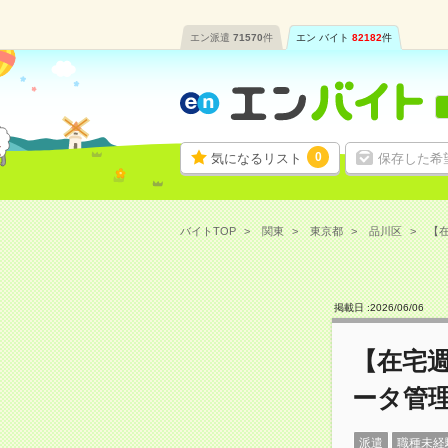
エン派遣
71570
件
エン バイト
82182
件
0
気になるリスト
保存した希
バイトTOP
関東
東京都
品川区
【在
掲載日 :
2026
/
06
/
06
【在宅
ータ管
派遣
職種未経