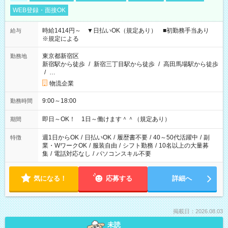
WEB登録・面接OK
時給1414円～ ▼日払いOK（規定あり） ■初勤務手当あり
給与
※規定による
東京都新宿区
勤務地
新宿駅から徒歩
/
新宿三丁目駅から徒歩
/
高田馬場駅から徒歩
/
…
物流企業
9:00～18:00
勤務時間
即日～OK！ 1日～働けます＾＾（規定あり）
期間
週1日からOK
/
日払いOK
/
履歴書不要
/
40～50代活躍中
/
副
特徴
業・WワークOK
/
服装自由
/
シフト勤務
/
10名以上の大量募
集
/
電話対応なし
/
パソコンスキル不要
気になる！
応募する
詳細へ
掲載日：2026.08.03
未読