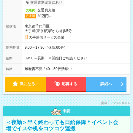
交通費別途支給あり
交通費支給
交通費
30万円～
月収例
東京都千代田区
勤務地
大手町(東京都)駅から徒歩5分
大手通信サービス企業
9:00～17:30（休憩:60分）
勤務時間
09/01～長期 ※開始日ご相談ください！
期間
履歴書不要
/
40～50代活躍中
特徴
気になる！
応募する
詳細へ
掲載日：2026.08.06
未読
＜夜勤＞早く終わっても日給保障＊イベント会
場でイスや机をコツコツ運搬