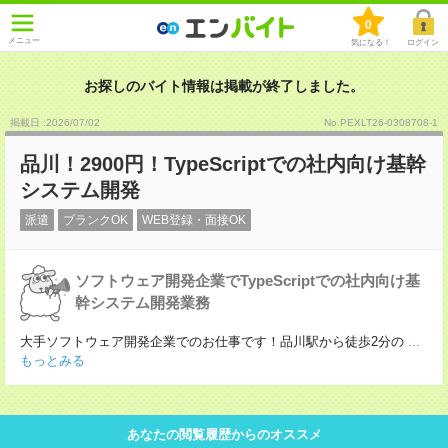
0
メニュー
気になる！
ログイン
お探しのバイト情報は掲載が終了しました。
掲載日 :2026
/
07
/
02
No.PEXLT26-0308708-1
品川！2900円！TypeScriptでの社内向け基幹
システム開発
派遣
ブランクOK
WEB登録・面接OK
ソフトウェア開発企業でTypeScriptでの社内向け基
幹システム開発業務
大手ソフトウェア開発企業でのお仕事です！品川駅から徒歩2分の
...
もっとみる
あなたの閲覧履歴からのオススメ