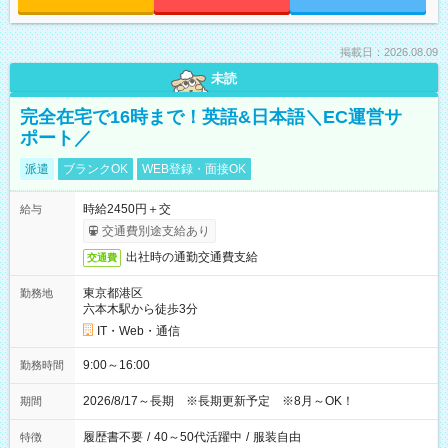
掲載日：2026.08.09
未読
完全在宅で16時まで！英語&日本語＼EC運営サ
ポート／
派遣
ブランクOK
WEB登録・面接OK
時給2450円＋交
給与
交通費別途支給あり
出社時の通勤交通費支給
交通費
東京都港区
勤務地
六本木駅から徒歩3分
IT・Web・通信
9:00～16:00
勤務時間
2026/8/17～長期 ※長期更新予定 ※8月～OK！
期間
履歴書不要
/
40～50代活躍中
/
服装自由
特徴