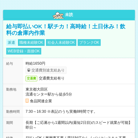
未読
給与即払いOK！駅チカ！高時給！土日休み！飲
料の倉庫内作業
派遣
職種未経験OK
社会人未経験OK
ブランクOK
WEB登録・面接OK
時給1650円
給与
交通費別途支給あり
交通費支給有り
交通費
東京都大田区
勤務地
流通センター駅から徒歩5分
食品関連企業
7:30～16:30 ※表記のうち実働8時間です。
勤務時間
長期【ご応募から1週間以内(最短2日目)のスピード就業が可能】
期間
即日～