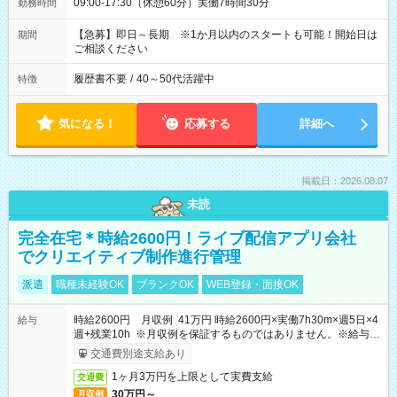
09:00-17:30（休憩60分）実働7時間30分
勤務時間
【急募】即日～長期 ※1か月以内のスタートも可能！開始日は
期間
ご相談ください
履歴書不要
/
40～50代活躍中
特徴
気になる！
応募する
詳細へ
掲載日：2026.08.07
未読
完全在宅＊時給2600円！ライブ配信アプリ会社
でクリエイティブ制作進行管理
派遣
職種未経験OK
ブランクOK
WEB登録・面接OK
時給2600円 月収例 41万円 時給2600円×実働7h30m×週5日×4
給与
週+残業10h ※月収例を保証するものではありません。※給与即
受取りサービス利用可（利用条件有）
交通費別途支給あり
1ヶ月3万円を上限として実費支給
交通費
30万円～
月収例