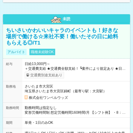
未読
ちいさいかわいいキャラのイベントも！好きな
場所で働ける☆来社不要！働いたその日に給料
もらえる◎/T1
アルバイト
職種未経験OK
日給13,000円～
給与
＋交通費支給 ★交通費全額支給！ ┗案件により規定あり ★日払
いOK！（規定あり） ┗働いたその日に現金GET♪ お仕事後はコ
交通費別途支給あり
ンビニATMから 日払い分を引き落とせます！ 【試用期間】試
用期間なし
さいたま市大宮区
勤務地
埼玉県さいたま市大宮区錦町（最寄り駅：大宮駅）
株式会社ワンベルウッズ
勤務時間は指定なし
勤務時間
変形労働時間制 想定労働時間160時間/月 【シフト例】 ・8：00
～21：00
単発・1日のみOK
期間