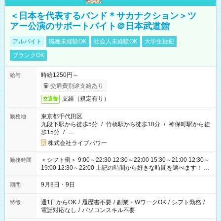
＜日本を代表するバンド＊サカナクション＞ツ
アー公演のサポートバイト＠日本武道館
アルバイト
職種未経験OK
社会人未経験OK
大学生歓迎
ブランクOK
時給1250円～
給与
交通費別途支給あり
支給（規定有り）
交通費
東京都千代田区
勤務地
九段下駅から徒歩5分
/
竹橋駅から徒歩10分
/
神保町駅から徒
歩15分
/
…
株式会社ライブパワー
＜シフト例＞ 9:00～22:30 12:30～22:00 15:30～21:00 12:30～
勤務時間
19:00 12:30～22:00 上記の時間から好きな時間を選べます！ ※
時間は変更となる可能性があります
9月8日・9日
期間
週1日からOK
/
履歴書不要
/
副業・WワークOK
/
シフト勤務
/
特徴
電話対応なし
/
パソコンスキル不要