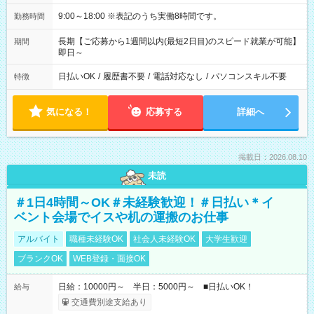
9:00～18:00 ※表記のうち実働8時間です。
勤務時間
長期【ご応募から1週間以内(最短2日目)のスピード就業が可能】
期間
即日～
日払いOK
/
履歴書不要
/
電話対応なし
/
パソコンスキル不要
特徴
気になる！
応募する
詳細へ
掲載日：2026.08.10
未読
＃1日4時間～OK＃未経験歓迎！＃日払い＊イ
ベント会場でイスや机の運搬のお仕事
アルバイト
職種未経験OK
社会人未経験OK
大学生歓迎
ブランクOK
WEB登録・面接OK
日給：10000円～ 半日：5000円～ ■日払いOK！
給与
交通費別途支給あり