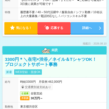
【8月中のスタートOK！急募！】2カ月～ ■ご応募から最短2～
期間
ね。 ※Wワーク希望の方へ 今ご覧のお仕事で希望する勤務時間
3日後に就業が可能です！
と、もう1つのお仕事の勤務時間。 合計で週40時間を超える場
合は応募できません。
履歴書不要
/
40～50代活躍中
/
服装自由
/
シフト勤務
/
10名以
特徴
上の大量募集
/
電話対応なし
/
パソコンスキル不要
気になる！
応募する
詳細へ
掲載日：2026.08.10
未読
3300円＊＼在宅×渋谷／ネイル＆TシャツOK！
プロジェクトサポート事務
派遣
WEB登録・面接OK
時給3300円 月収例 462,000円
給与
交通費別途支給あり
全額支給
交通費
30万円～
月収例
東京都渋谷区
勤務地