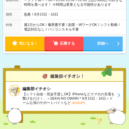
＜シフト例＞ 7:00～23:00 13:30～22:00 上記の時間から好きな
勤務時間
時間を選べます！ ※時間は変更となる可能性があります
急募！8月15日・16日
期間
週1日からOK
/
履歴書不要
/
副業・WワークOK
/
シフト勤務
/
特徴
電話対応なし
/
パソコンスキル不要
気になる！
応募する
詳細へ
編集部イチオシ
【シフト自由・現金手渡しOK】iPhoneなどスマホの充電を
繋げるだけ！、＜SEKAI NO OWARI＊8月15日・16日＞ド
ーム公演のサポートバイトなど
(8/10UP!)