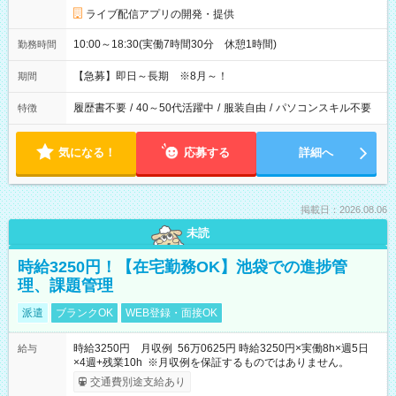
ライブ配信アプリの開発・提供
10:00～18:30(実働7時間30分 休憩1時間)
勤務時間
【急募】即日～長期 ※8月～！
期間
履歴書不要
/
40～50代活躍中
/
服装自由
/
パソコンスキル不要
特徴
気になる！
応募する
詳細へ
掲載日：2026.08.06
未読
時給3250円！【在宅勤務OK】池袋での進捗管
理、課題管理
派遣
ブランクOK
WEB登録・面接OK
時給3250円 月収例 56万0625円 時給3250円×実働8h×週5日
給与
×4週+残業10h ※月収例を保証するものではありません。
交通費別途支給あり