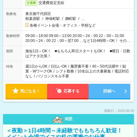
交通費規定支給
交通費
東京都千代田区
勤務地
秋葉原駅
/
神保町駅
/
麹町駅
/
…
各種イベント会場・オフィス・学校など
09:00～18:00 09:00～13:00 20:00～24：00 22：00～31:00
勤務時間
20:00～24：00 22：00～翌7:00 …など1日4時間～OK！ その他
シフトもございます！ お気軽にご相談ください！
激短1日～OK！ ■もちろん即日スタートもOK！ ■曜日・日数
期間
はアナタ次第！
週1日からOK
/
日払いOK
/
履歴書不要
/
40～50代活躍中
/
副
特徴
業・WワークOK
/
シフト勤務
/
10名以上の大量募集
/
電話対応
なし
/
パソコンスキル不要
気になる！
応募する
詳細へ
掲載日：2026.08.09
未読
＜夜勤＞1日4時間～未経験でももちろん歓迎！