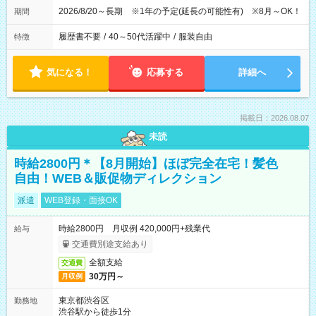
2026/8/20～長期 ※1年の予定(延長の可能性有) ※8月～OK！
期間
履歴書不要
/
40～50代活躍中
/
服装自由
特徴
気になる！
応募する
詳細へ
掲載日：2026.08.07
未読
時給2800円＊【8月開始】ほぼ完全在宅！髪色
自由！WEB＆販促物ディレクション
派遣
WEB登録・面接OK
時給2800円 月収例 420,000円+残業代
給与
交通費別途支給あり
全額支給
交通費
30万円～
月収例
東京都渋谷区
勤務地
渋谷駅から徒歩1分