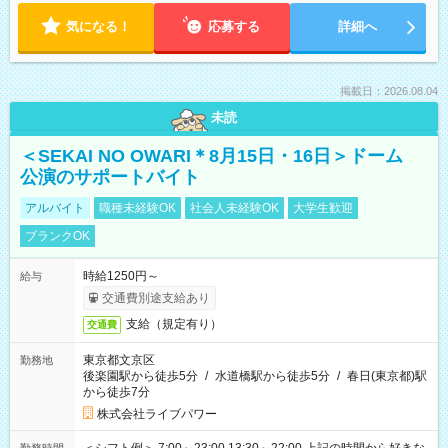
気になる！
応募する
詳細へ
掲載日：2026.08.04
未読
＜SEKAI NO OWARI＊8月15日・16日＞ドーム
公演のサポートバイト
アルバイト
職種未経験OK
社会人未経験OK
大学生歓迎
ブランクOK
時給1250円～
給与
交通費別途支給あり
支給（規定有り）
交通費
東京都文京区
勤務地
後楽園駅から徒歩5分
/
水道橋駅から徒歩5分
/
春日(東京都)駅
から徒歩7分
株式会社ライブパワー