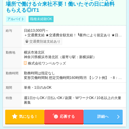
場所で働ける☆来社不要！働いたその日に給料
もらえる◎/T1
アルバイト
職種未経験OK
日給13,000円～
給与
＋交通費支給 ★交通費全額支給！ ┗案件により規定あり ★日払
いOK！（規定あり） ┗働いたその日に現金GET♪ お仕事後はコ
交通費別途支給あり
ンビニATMから 日払い分を引き落とせます！ 【試用期間】試
用期間なし
横浜市港北区
勤務地
神奈川県横浜市港北区（最寄り駅：新横浜駅）
株式会社ワンベルウッズ
勤務時間は指定なし
勤務時間
変形労働時間制 想定労働時間160時間/月 【シフト例】 ・8：00
～21：00
単発・1日のみOK
期間
週1日からOK / 日払いOK / 副業・WワークOK / 10名以上の大量
特徴
募集
気になる！
応募する
詳細へ