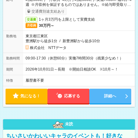
週 ※月収例を保証するものではありません。※給与即受取りサ
ービス利用可（利用条件有）
交通費別途支給あり
1ヶ月3万円を上限として実費支給
交通費
30万円～
月収例
東京都江東区
勤務地
豊洲駅から徒歩1分
/
新豊洲駅から徒歩10分
株式会社 NTTデータ
09:00-17:30（休憩60分）実働7時間30分（残業少なめ！）
勤務時間
2026年10月01日～長期 ※開始日相談OK ※10月～！
期間
履歴書不要
特徴
気になる！
応募する
詳細へ
未読
ちいさいかわいいキャラのイベントも！好きな