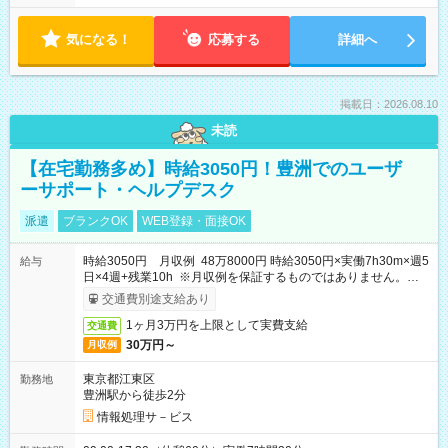
気になる！
応募する
詳細へ
掲載日：2026.08.10
未読
【在宅勤務多め】時給3050円！豊洲でのユーザ
ーサポート・ヘルプデスク
派遣
ブランクOK
WEB登録・面接OK
時給3050円 月収例 48万8000円 時給3050円×実働7h30m×週5
給与
日×4週+残業10h ※月収例を保証するものではありません。※給
与即受取りサービス利用可（利用条件有）
交通費別途支給あり
1ヶ月3万円を上限として実費支給
交通費
30万円～
月収例
東京都江東区
勤務地
豊洲駅から徒歩2分
情報処理サ－ビス