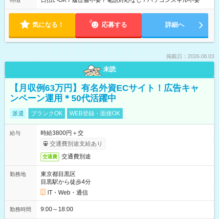
日払いOK
/
履歴書不要
/
電話対応なし
/
パソコンスキル不要
特徴
気になる！
応募する
詳細へ
掲載日：2026.08.03
未読
【月収例63万円】有名外資ECサイト！広告キャ
ンペーン運用＊50代活躍中
派遣
ブランクOK
WEB登録・面接OK
時給3800円＋交
給与
交通費別途支給あり
交通費別途
交通費
東京都目黒区
勤務地
目黒駅から徒歩4分
IT・Web・通信
9:00～18:00
勤務時間