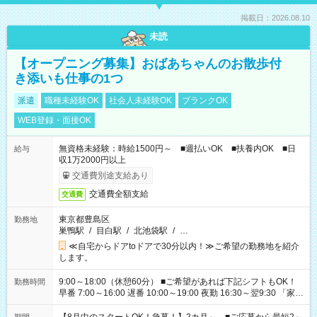
掲載日：2026.08.10
未読
【オープニング募集】おばあちゃんのお散歩付
き添いも仕事の1つ
派遣
職種未経験OK
社会人未経験OK
ブランクOK
WEB登録・面接OK
無資格未経験：時給1500円～ ■週払いOK ■扶養内OK ■日
給与
収1万2000円以上
交通費別途支給あり
交通費全額支給
交通費
東京都豊島区
勤務地
巣鴨駅
/
目白駅
/
北池袋駅
/
…
≪自宅からドアtoドアで30分以内！≫ご希望の勤務地を紹介
します。
9:00～18:00（休憩60分） ■ご希望があれば下記シフトもOK！
勤務時間
早番 7:00～16:00 遅番 10:00～19:00 夜勤 16:30～翌9:30 「家族
と休みを合わせたい」 「余裕を持って夕飯の準備がしたい」
「できれば残業はしたくない」 など、ご希望を教えてください