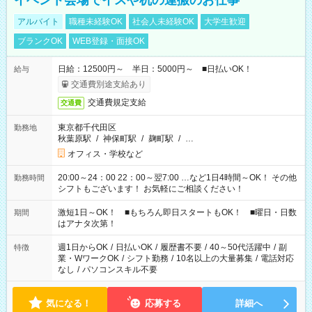
イベント会場でイスや机の運搬のお仕事
アルバイト
職種未経験OK
社会人未経験OK
大学生歓迎
ブランクOK
WEB登録・面接OK
日給：12500円～ 半日：5000円～ ■日払いOK！
給与
交通費別途支給あり
交通費規定支給
交通費
東京都千代田区
勤務地
秋葉原駅
/
神保町駅
/
麹町駅
/
…
オフィス・学校など
20:00～24：00 22：00～翌7:00 …など1日4時間～OK！ その他
勤務時間
シフトもございます！ お気軽にご相談ください！
激短1日～OK！ ■もちろん即日スタートもOK！ ■曜日・日数
期間
はアナタ次第！
週1日からOK
/
日払いOK
/
履歴書不要
/
40～50代活躍中
/
副
特徴
業・WワークOK
/
シフト勤務
/
10名以上の大量募集
/
電話対応
なし
/
パソコンスキル不要
気になる！
応募する
詳細へ