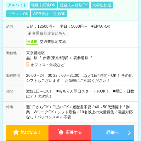
アルバイト
職種未経験OK
社会人未経験OK
大学生歓迎
ブランクOK
WEB登録・面接OK
日給：12500円～ 半日：5000円～ ■日払いOK！
給与
交通費別途支給あり
交通費規定支給
交通費
東京都港区
勤務地
品川駅
/
赤坂(東京都)駅
/
表参道駅
/
…
オフィス・学校など
20:00～24：00 22：00～31:00 …など1日4時間～OK！ その他
勤務時間
シフトもございます！ お気軽にご相談ください！
激短1日～OK！ ■もちろん即日スタートもOK！ ■曜日・日数
期間
はアナタ次第！
週1日からOK
/
日払いOK
/
履歴書不要
/
40～50代活躍中
/
副
特徴
業・WワークOK
/
シフト勤務
/
10名以上の大量募集
/
電話対応
なし
/
パソコンスキル不要
気になる！
応募する
詳細へ