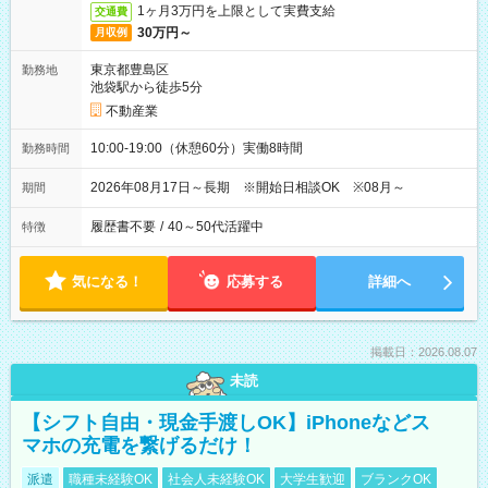
1ヶ月3万円を上限として実費支給
交通費
30万円～
月収例
東京都豊島区
勤務地
池袋駅から徒歩5分
不動産業
10:00-19:00（休憩60分）実働8時間
勤務時間
2026年08月17日～長期 ※開始日相談OK ※08月～
期間
履歴書不要
/
40～50代活躍中
特徴
気になる！
応募する
詳細へ
掲載日：2026.08.07
未読
【シフト自由・現金手渡しOK】iPhoneなどス
マホの充電を繋げるだけ！
派遣
職種未経験OK
社会人未経験OK
大学生歓迎
ブランクOK