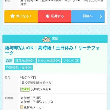
週1日からOK / 日払いOK / 副業・WワークOK / 10名以上の大量
特徴
募集
気になる！
応募する
詳細へ
未読
給与即払いOK！高時給！土日休み！リーチフォ
ーク
派遣
職種未経験OK
社会人未経験OK
ブランクOK
WEB登録・面接OK
時給1500円
給与
交通費別途支給あり
交通費支給有り
交通費
東京都江戸川区
勤務地
東京都江戸川区バス10分
素材系メーカー