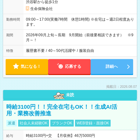
渋谷駅から徒歩1分
生命保険会社
09:00～17:00(実働7時間 休憩1時間) ※在宅は～週2日程度あり
勤務時間
ます。
2026年09月上旬～長期 9月開始（前後要相談できます） ※9
期間
月～！
履歴書不要
/
40～50代活躍中
/
服装自由
特徴
気になる！
応募する
詳細へ
掲載日：2026.08.07
未読
時給3100円！！完全在宅もOK！！生成AI活
用・業務改善推進
派遣
社会人未経験OK
ブランクOK
WEB登録・面接OK
時給3100円+交 【月収例】46万5000円
給与