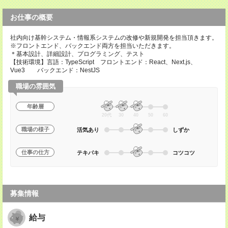
お仕事の概要
社内向け基幹システム・情報系システムの改修や新規開発を担当頂きます。
※フロントエンド、バックエンド両方を担当いただきます。
＊基本設計、詳細設計、プログラミング、テスト
【技術環境】言語：TypeScript フロントエンド：React、Next.js、
Vue3 バックエンド：NestJS
職場の雰囲気
年齢層
20代
30
40
50
60
職場の様子
活気あり
しずか
仕事の仕方
テキパキ
コツコツ
募集情報
給与