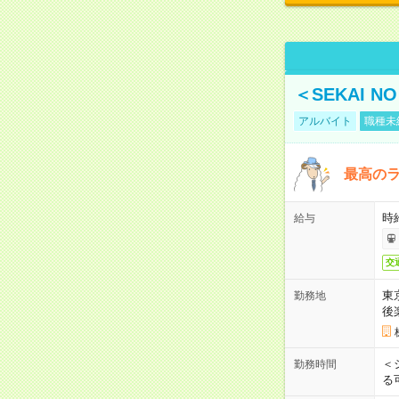
＜SEKAI 
アルバイト
職種未
最高のラ
時
給与
交
東
勤務地
後
＜
勤務時間
る