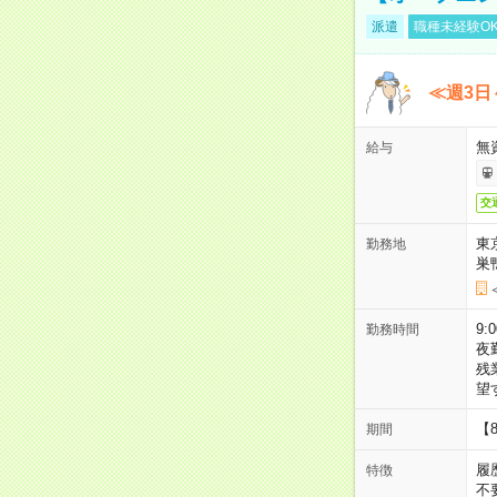
派遣
職種未経験O
≪週3日
無
給与
交
東
勤務地
巣
9:
勤務時間
夜
残
望
【
期間
履
特徴
不