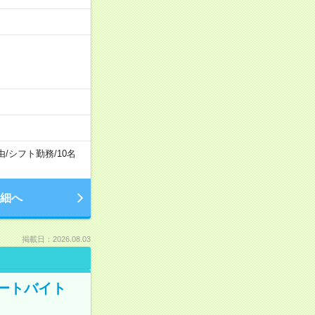
由
/
シフト勤務
/
10名
細へ
掲載日：2026.08.03
ートバイト