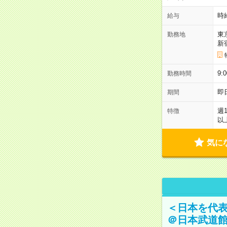
時
給与
東
勤務地
新
9:
勤務時間
即
期間
週
特徴
以
気に
＜日本を代
＠日本武道