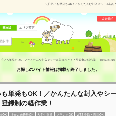
＼日払いも単発もOK！／かんたんな封入やシール貼りなど
会員登録
エリア変更
関東版
望条件
払いも単発もOK！／かんたんな封入やシール貼りなど！＊登録制の軽作業！(108528180
お探しのバイト情報は掲載が終了しました。
いも単発もOK！／かんたんな封入やシ
＊登録制の軽作業！
験OK
社会人未経験OK
大学生歓迎
ブランクOK
WEB登録・面接OK