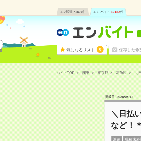
エン派遣
71570
件
エン バイト
82182
件
0
気になるリスト
保存した希
バイトTOP
関東
東京都
葛飾区
＼日
掲載日 :
2026
/
05
/
13
＼日払
など！
派遣
職種未経