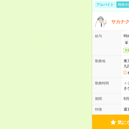
アルバイト
職種未
サカナク
時
給与
交
東
勤務地
九
＜シ
勤務時間
き
9
期間
週
特徴
気に