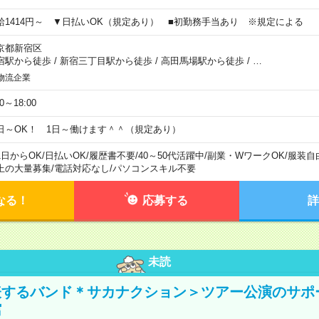
給1414円～ ▼日払いOK（規定あり） ■初勤務手当あり ※規定による
京都新宿区
宿駅から徒歩
/
新宿三丁目駅から徒歩
/
高田馬場駅から徒歩
/
…
物流企業
00～18:00
日～OK！ 1日～働けます＾＾（規定あり）
1日からOK
/
日払いOK
/
履歴書不要
/
40～50代活躍中
/
副業・WワークOK
/
服装自
上の大量募集
/
電話対応なし
/
パソコンスキル不要
なる！
応募する
詳
未読
表するバンド＊サカナクション＞ツアー公演のサポ
館