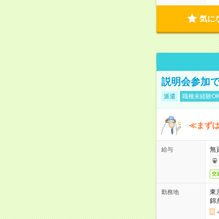
気に
説明会参加で
派遣
職種未経験O
≪まずは
無
給与
交
東
勤務地
錦