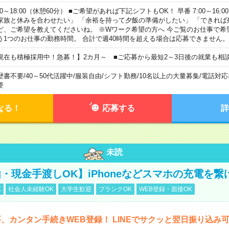
00～18:00（休憩60分） ■ご希望があれば下記シフトもOK！ 早番 7:00～16:00 遅
家族と休みを合わせたい」 「余裕を持って夕飯の準備がしたい」 「できれば
ど、ご希望を教えてくださいね。 ※Wワーク希望の方へ 今ご覧のお仕事で希
う1つのお仕事の勤務時間。 合計で週40時間を超える場合は応募できません。
現在も積極採用中！急募！】2カ月～ ■ご応募から最短2～3日後の就業も相
歴書不要
/
40～50代活躍中
/
服装自由
/
シフト勤務
/
10名以上の大量募集
/
電話対応
要
なる！
応募する
詳
未読
・現金手渡しOK】iPhoneなどスマホの充電を繋
K
社会人未経験OK
大学生歓迎
ブランクOK
WEB登録・面接OK
、カンタン手続きWEB登録！ LINEでサクッと翌日振り込み