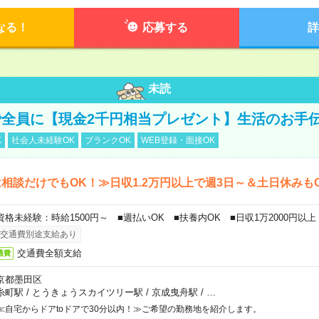
なる！
応募する
詳
未読
全員に【現金2千円相当プレゼント】生活のお手
K
社会人未経験OK
ブランクOK
WEB登録・面接OK
相談だけでもOK！≫日収1.2万円以上で週3日～＆土日休みも
資格未経験：時給1500円～ ■週払いOK ■扶養内OK ■日収1万2000円以上
交通費別途支給あり
交通費全額支給
通費
京都墨田区
糸町駅
/
とうきょうスカイツリー駅
/
京成曳舟駅
/
…
≪自宅からドアtoドアで30分以内！≫ご希望の勤務地を紹介します。