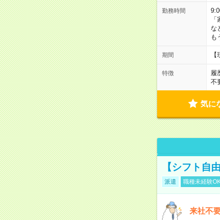
9:
勤務時間
「
な
も
【
期間
履
特徴
不
気に
【シフト自由
派遣
職種未経験O
来社不要