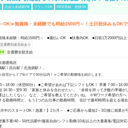
K
社会人未経験OK
ブランクOK
WEB登録・面接OK
～OK≫無資格・未経験でも時給1500円～！土日祝休みもOK
資格未経験：時給1500円～ ■週払いOK ■扶養内OK ■日収1万2000円以上
交通費別途支給あり
交通費全額支給
通費
京都豊島区
鴨駅
/
目白駅
/
北池袋駅
/
…
≪自宅からドアtoドアで30分以内！≫ご希望の勤務地を紹介します。
00～18:00（休憩60分） ■ご希望があれば下記シフトもOK！ 早番 7:00～16:00 遅
勤 16:30～翌9:30 「家族と休みを合わせたい」 「余裕を持って夕飯の準備
業はしたくない」 など、ご希望を教えてくださいね。 ※Wワーク希望の方へ
する勤務時間と、もう1つのお仕事の勤務時間。 合計で週40時間を超える場
8月中のスタートOK！急募！】2カ月～ ■ご応募から最短2～3日後に就業が
歴書不要
/
40～50代活躍中
/
服装自由
/
シフト勤務
/
10名以上の大量募集
/
電話対応
要