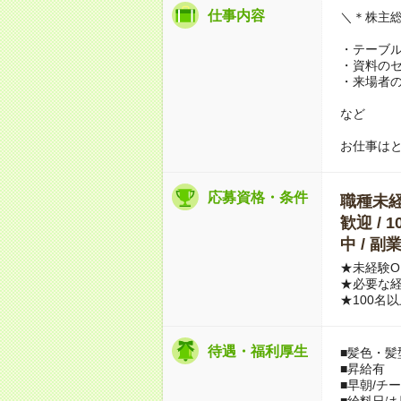
仕事内容
＼＊株主
・テーブ
・資料の
・来場者
など
お仕事は
応募資格・条件
職種未経験
歓迎 / 
中 / 
★未経験O
★必要な
★100名
待遇・福利厚生
■髪色・髪
■昇給有
■早朝/チ
■給料日は月