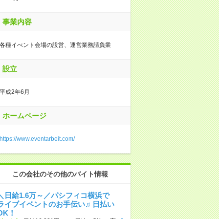
事業内容
各種イべント会場の設営、運営業務請負業
設立
平成2年6月
ホームページ
https://www.eventarbeit.com/
この会社のその他のバイト情報
＼日給1.6万～／パシフィコ横浜で
ライブイベントのお手伝い♬日払い
OK！