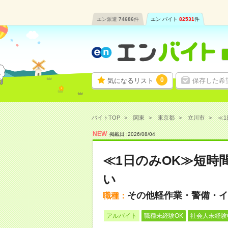
エン派遣
74686
件
エン バイト
82531
件
0
気になるリスト
保存した希
バイトTOP
関東
東京都
立川市
≪1
NEW
掲載日 :
2026
/
08
/
04
≪1日のみOK≫短時
い
その他軽作業・警備・イ
職種：
アルバイト
職種未経験OK
社会人未経験