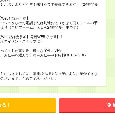
】ボタンよりどうぞ！来社不要で登録できます！（24時間受
）
2【Web登録会予約】
マッシュからのお電話または別途お送りさせて頂くメールの予
より（予約フォームからなら24時間受付中です）
3【Web登録会参加】毎日WEBで開催中！
完了でイベントスタッフに！
すべてのお仕事対象に様々な案件ご紹介
・お仕事を選んで予約⇒お仕事⇒お給料GET(￥ｖ￥)
案件につきましては、募集枠の埋まり状況によりご紹介できな
がございます。予めご了承ください。
なる！