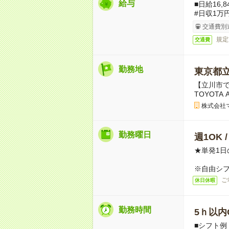
給与
■日給16,
#日収1万
交通費別
規定
交通費
勤務地
東京都
【立川市
TOYOT
株式会社
勤務曜日
週1OK 
★単発1日
※自由シ
ご
休日休暇
勤務時間
5ｈ以内O
■シフト例