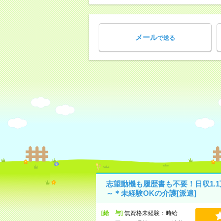
メール
で送る
志望動機も履歴書も不要！日収1.1
～＊未経験OKの介護[派遣]
[給 与]
無資格未経験：時給