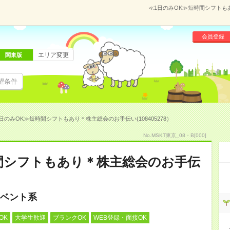
≪1日のみOK≫短時間シフトもあ
会員登録
エリア変更
関東版
望条件
日のみOK≫短時間シフトもあり＊株主総会のお手伝い(108405278）
No.MSKT東京_08・B[000]
間シフトもあり＊株主総会のお手伝
ベント系
OK
大学生歓迎
ブランクOK
WEB登録・面接OK