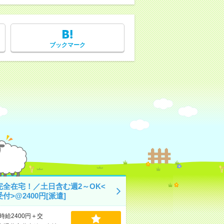
ブックマーク
完全在宅！／土日含む週2～OK<
付>@2400円[派遣]
時給2400円＋交