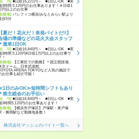
[給 与]
■日給16,221円～ ■日払いOK ■実
働3時間 5,120円のお仕事あります！＃日収1
万円以上のお仕事
[勤務地]
パシフィコ横浜/みなとみらい駅より
徒歩5分
【夏だ！花火だ！単発バイトだ!!】
会場の準備などの花火大会スタッフ
＊激単1日OK
[給 与]
■日給16,840円～ ■日払いOK ■実
働3時間 5,120円#日収1万円以上のお仕事で
す！
[勤務地]
【江東区での勤務】＊国立競技場、
東京ドーム、日本武道館、
TOYOTA ARENA TOKYOなど人気の施設で
のお仕事も紹介可能！
≪1日のみOK≫短時間シフトもあり
＊株主総会のお手伝い
[給 与]
■日給16,840円～ ■日払いOK ■実
働3時間5,120円のお仕事あります！
[勤務地]
【横浜市戸塚区】戸塚駅・東戸塚
駅・舞岡駅など勤務地多数！
株式会社マッシュのバイト一覧へ