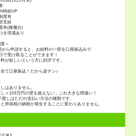
有
%時給UP
制度有
部支給
度有(稼働分)
つき現場あり
制度＞
話から申請すると、お給料の一部を口座振込みで
日で受け取ることができます！
給料が欲しいという方に好評です。
全て口座振込！だから楽チン♪
渡しはありません。
し＝103万円の壁を超えない」これ大きな間違い！
手渡しはただの支払い方法の種類です。
ると所得税の納税が発生することに変わりありません。
【応募】