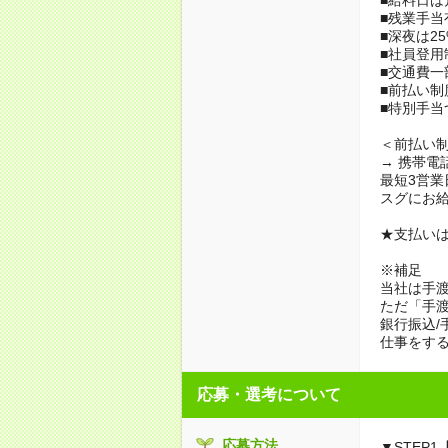
■残業手当
■深夜は25
■社員登用
■交通費一
■前払い制
■特別手当
＜前払い
→ 携帯電
最短3営業
スグにお
★支払いは
※補足
当社は手
ただ「手渡
銀行振込/
仕事をす
応募・選考について
応募方法
▼STEP1