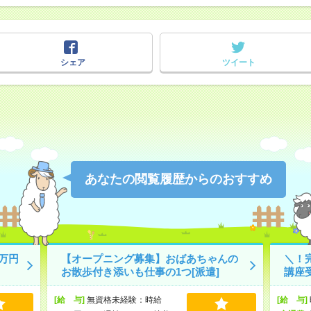
シェア
ツイート
あなたの閲覧履歴からのおすすめ
万円
【オープニング募集】おばあちゃんの
＼！
お散歩付き添いも仕事の1つ[派遣]
講座受
[給 与]
無資格未経験：時給
[給 与]