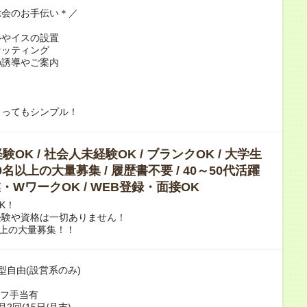
総会のお手伝い＊／
ルやイスの設置
セッティング
の誘導やご案内
とってもシンプル！
OK / 社会人未経験OK / ブランクOK / 大学生
10名以上の大量募集 / 履歴書不要 / 40～50代活躍
副業・WワークOK / WEB登録・面接OK
K！
経験や資格は一切ありません！
以上の大量募集！！
型自由(設営系のみ)
ーフ手当有
2回(15日/月末)