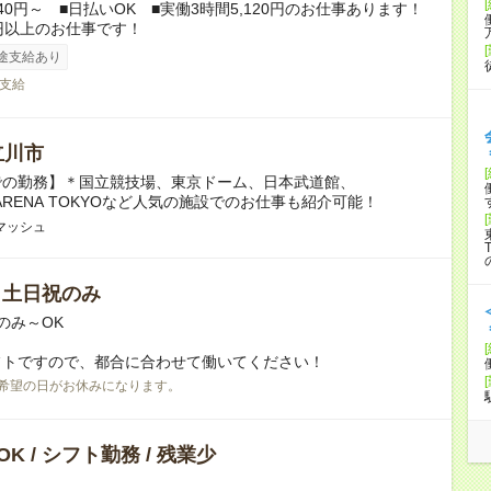
840円～ ■日払いOK ■実働3時間5,120円のお仕事あります！
円以上のお仕事です！
途支給あり
支給
立川市
での勤務】＊国立競技場、東京ドーム、日本武道館、
A ARENA TOKYOなど人気の施設でのお仕事も紹介可能！
マッシュ
/ 土日祝のみ
のみ～OK
フトですので、都合に合わせて働いてください！
希望の日がお休みになります。
K / シフト勤務 / 残業少