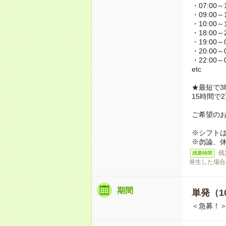
・07:00～1
・09:00～1
・10:00～1
・18:00～2
・19:00～0
・20:00～0
・22:00～0
etc
★最短で3
15時間で
ご希望の
※シフト
※勿論、
残
残業時間
発生した場合
期間
単発（1
＜急募！＞