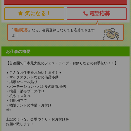
気になる！
電話応募
電話応募
なら、会員登録しなくても応募できます
よ！
お仕事の概要
【首都圏で日本最大級のフェス・ライブ・お祭りなどのお手伝い！！】
▼こんなお仕事をお願いします！▼
・マイクスタンドなどの備品移動
・掲示やシール貼り
・パーテーション・パネルの設置/撤去
・検温・消毒ブース作り
・机やイス並べ
・列用柵立て
・物販テントの準備・片付け
etc
上記のような、会場づくり・お片付けを
お願い致します！