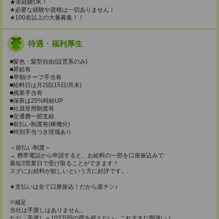
★未経験OK！
★必要な経験や資格は一切ありません！
★100名以上の大量募集！！
待遇・福利厚生
■髪色・髪型自由(設営系のみ)
■昇給有
■早朝/チーフ手当有
■給料日は月2回(15日/月末)
■残業手当有
■深夜は25%時給UP
■社員登用制度有
■交通費一部支給
■前払い制度有(稼働分)
■特別手当つき現場あり
＜前払い制度＞
→ 携帯電話から申請すると、お給料の一部を口座振込みで
最短3営業日で受け取ることができます！
スグにお給料が欲しいという方に好評です。
★支払いは全て口座振込！だから楽チン♪
※補足
当社は手渡しはありません。
ただ「手渡し＝103万円の壁を超えない」これ大きな間違い！