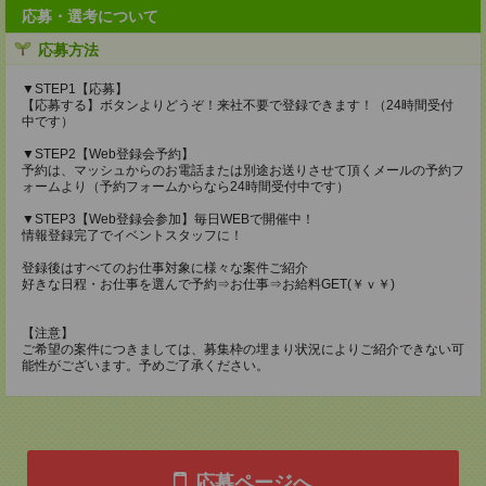
応募・選考について
応募方法
▼STEP1【応募】
【応募する】ボタンよりどうぞ！来社不要で登録できます！（24時間受付
中です）
▼STEP2【Web登録会予約】
予約は、マッシュからのお電話または別途お送りさせて頂くメールの予約フ
ォームより（予約フォームからなら24時間受付中です）
▼STEP3【Web登録会参加】毎日WEBで開催中！
情報登録完了でイベントスタッフに！
登録後はすべてのお仕事対象に様々な案件ご紹介
好きな日程・お仕事を選んで予約⇒お仕事⇒お給料GET(￥ｖ￥)
【注意】
ご希望の案件につきましては、募集枠の埋まり状況によりご紹介できない可
能性がございます。予めご了承ください。
応募ページへ