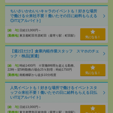
ちいさいかわいいキャラのイベントも！好きな場所
で働ける☆来社不要！働いたその日に給料もらえる
◎/T1[アルバイト]
[給 与]
日給13,000円～
[勤務地]
東京都町田市原町田（最寄り駅：町田駅）
気になる！
【週2日だけ】倉庫内軽作業スタッフ スマホのチェ
ック・検品[派遣]
[給 与]
時給1400円 ※実働8時間を超える勤務、
22時～翌5時勤務の場合25％割増：時給1750円
気になる！
[勤務地]
南船橋駅から徒歩10分程度
人気イベントも！好きな場所で働けるイベントスタ
ッフ☆来社不要！働いたその日に給料もらえる日払
い/T1[アルバイト]
[給 与]
日給13,000円～
[勤務地]
東京都豊島区南池袋（最寄り駅：池袋駅）