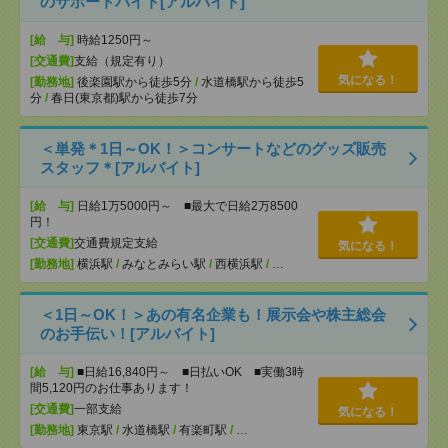
のサポートバイト[アルバイト]
[給 与]
時給1250円～
[交通費]
支給（規定有り）
気になる！
[勤務地]
後楽園駅から徒歩5分
/
水道橋駅から徒歩5
分
/
春日(東京都)駅から徒歩7分
＜単発＊1日～OK！＞コンサートなどのグッズ販売
スタッフ＊[アルバイト]
[給 与]
日給1万5000円～ ■最大で日給2万8500
円！
[交通費]
交通費規定支給
気になる！
[勤務地]
横浜駅
/
みなとみらい駅
/
西横浜駅
/
…
＜1日～OK！＞あの有名企業も！展示会や株主総会
のお手伝い！[アルバイト]
[給 与]
■日給16,840円～ ■日払いOK ■実働3時
間5,120円のお仕事あります！
[交通費]
一部支給
気になる！
[勤務地]
東京駅
/
水道橋駅
/
有楽町駅
/
…