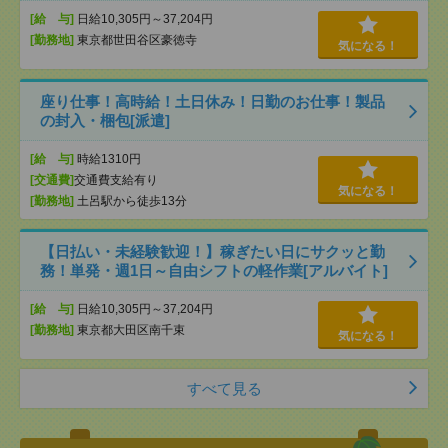
[給 与]
日給10,305円～37,204円
[勤務地]
東京都世田谷区豪徳寺
気になる！
座り仕事！高時給！土日休み！日勤のお仕事！製品
の封入・梱包[派遣]
[給 与]
時給1310円
[交通費]
交通費支給有り
気になる！
[勤務地]
土呂駅から徒歩13分
【日払い・未経験歓迎！】稼ぎたい日にサクッと勤
務！単発・週1日～自由シフトの軽作業[アルバイト]
[給 与]
日給10,305円～37,204円
[勤務地]
東京都大田区南千束
気になる！
すべて見る