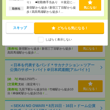
り） ■初勤務手当あり ※規定によ
OK ■扶養内OK ■日収1万2000円以上
る
新宿駅から徒歩 / 新宿三丁目駅から徒
気になる!
[交通費]
交通費全額支給
勤務地
気になる！
歩 / 高田馬場駅から徒歩 / …
[勤務地]
巣鴨駅
/
目白駅
/
北池袋駅
/
…
【シフト自由・現金手渡しOK】iPhoneなどスマホの
スキップ
どちらも気になる！
充電を繋げるだけ！[派遣]
しばらく表示しない
[給 与]
時給1414円～ ▼日払いOK（規定あ
り） ■初勤務手当あり ※規定による
[勤務地]
新宿駅から徒歩
/
新宿三丁目駅から徒歩
/
気になる！
高田馬場駅から徒歩
/
…
＜日本を代表するバンド＊サカナクション＞ツアー
公演のサポートバイト＠日本武道館[アルバイト]
[給 与]
時給1250円～
[交通費]
支給（規定有り）
気になる！
[勤務地]
九段下駅から徒歩5分
/
竹橋駅から徒歩10
分
/
神保町駅から徒歩15分
/
…
＜SEKAI NO OWARI＊8月15日・16日＞ドーム公演