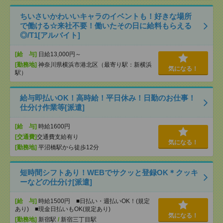
ちいさいかわいいキャラのイベントも！好きな場所
で働ける☆来社不要！働いたその日に給料もらえる
◎/T1[アルバイト]
[給 与]
日給13,000円～
[勤務地]
神奈川県横浜市港北区（最寄り駅：新横浜
気になる！
駅）
給与即払いOK！高時給！平日休み！日勤のお仕事！
仕分け作業等[派遣]
[給 与]
時給1600円
[交通費]
交通費支給有り
気になる！
[勤務地]
平沼橋駅から徒歩12分
短時間シフトあり！WEBでサクッと登録OK＊クッキ
ーなどの仕分け[派遣]
[給 与]
時給1500円 ■日払い・週払いOK！(規定
あり) ■現金日払いもOK(規定あり)
気になる！
[勤務地]
新宿駅
/
新宿三丁目駅