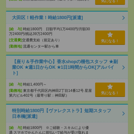
気になる！
大田区！軽作業！時給1800円[派遣]
[給 与]
時給1800円 日額平均1万4400円/月額30
万2400円/残込39万2400円
[交通費]
交通費支給（規定あり）
気になる！
[勤務地]
流通センター駅から車
【座り＆手作業中心】香水shopの梱包スタッフ ★副
業OK ★週1日からOK ★1日1時間からOK[アルバイ
ト]
[給 与]
時給1,400円～
[勤務地]
東京都千代田区内神田2丁目14番12号 星屋
気になる！
第六ビル402号（最寄り駅：神田駅）
特別時給1800円【ヴァレクストラ】短期スタッフ
日本橋[派遣]
[給 与]
時給1800円 ※ご経験・スキルにより優
遇 スマホでかんたんに前払いで給与が受け取れま