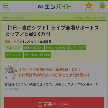
0
メニュー
気になる！
ログイン
掲載日 :2026
/
08
/
04
No.MSKT神奈川_01・F[000]
【1日～自由シフト】ライブ会場サポートス
タッフ／日給1.6万円
職種：
イベントスタッフ・会場設営
アルバイト
職種未経験OK
社会人未経験OK
大学生歓迎
ブランクOK
WEB登録・面接OK
【ラクラクWEB登録】単発1日～OK！
お仕事は予約制なので好きなときだけ働ける
普段目に出来ない貴重な現場での、お手伝いスタッフを大募集！1
...
もっとみる
応募ページへ