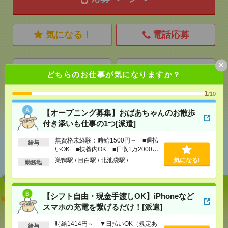
気になる！
電話応募
×
メール
LINE
で送る
で送る
どちらのお仕事が気になりますか？
1
/10
シェア
ツイート
ブックマーク
【オープニング募集】おばあちゃんのお散歩
付き添いも仕事の1つ[派遣]
無資格未経験：時給1500円～ ■週払
あなたの閲覧履歴からの
給与
いOK ■扶養内OK ■日収1万2000円
おすすめ
以上
巣鴨駅 / 目白駅 / 北池袋駅 / …
気になる!
勤務地
【シフト自由・現金手渡しOK】iPhoneなど
【オープニング募集】おばあちゃんのお散歩付き添
いも仕事の1つ[派遣]
スマホの充電を繋げるだけ！[派遣]
時給1414円～ ▼日払いOK（規定あ
[給 与]
無資格未経験：時給1500円～ ■週払い
給与