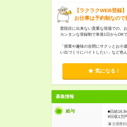
【ラクラクWEB登録】
お仕事は予約制なので
普段目に出来ない貴重な現場での、お
カンタンな登録制で単発1日からOK
「授業や趣味の合間にサクッとお小
い出づくりにバイトしたい」など色
気になる！
募集情報
給与
■日給16,
#日収1万
交通費別