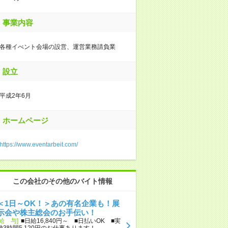
事業内容
各種イべント会場の設営、運営業務請負業
設立
平成2年6月
ホームページ
https://www.eventarbeit.com/
この会社のその他のバイト情報
＜1日～OK！＞あの有名企業も！展
示会や株主総会のお手伝い！
[給 与]
■日給16,840円～ ■日払いOK ■実
働3時間5,120円のお仕事あります！