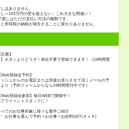
渡しはありません。
し＝103万円の壁を超えない」これ大きな間違い！
手渡しはただの支払い方法の種類です。
ると所得税の納税が発生することに変わりありません。
【応募】
】ボタンよりどうぞ！来社不要で登録できます！（24時間受
）
2【Web登録会予約】
マッシュからのお電話または別途お送りさせて頂くメールの予
より（予約フォームからなら24時間受付中です）
3【Web登録会参加】毎日WEBで開催中！
完了でイベントスタッフに！
すべてのお仕事対象に様々な案件ご紹介
・お仕事を選んで予約⇒お仕事⇒お給料GET(￥ｖ￥)