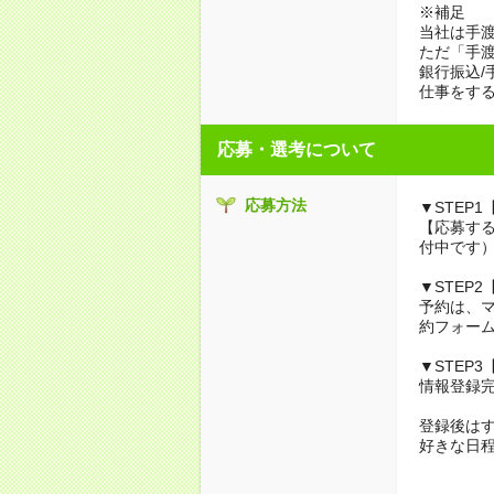
※補足
当社は手
ただ「手渡
銀行振込/
仕事をす
応募・選考について
応募方法
▼STEP1
【応募する
付中です
▼STEP
予約は、
約フォーム
▼STEP
情報登録
登録後は
好きな日程