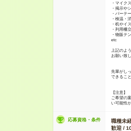
・マイク
・掲示や
・パーテー
・検温・
・机やイ
・列用柵
・物販テ
etc
上記のよ
お願い致
先輩がし
できるこ
【注意】
ご希望の
い可能性
応募資格・条件
職種未経験
歓迎 /