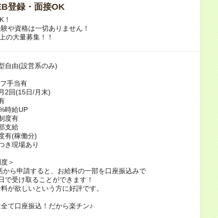
WEB登録・面接OK
K！
経験や資格は一切ありません！
以上の大量募集！！
型自由(設営系のみ)
ーフ手当有
2回(15日/月末)
有
%時給UP
制度有
部支給
度有(稼働分)
つき現場あり
制度＞
話から申請すると、お給料の一部を口座振込みで
日で受け取ることができます！
給料が欲しいという方に好評です。
全て口座振込！だから楽チン♪