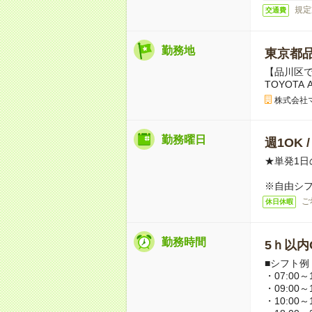
規定
交通費
勤務地
東京都
【品川区
TOYOT
株式会社
勤務曜日
週1OK 
★単発1日
※自由シ
ご
休日休暇
勤務時間
5ｈ以内O
■シフト例
・07:00～1
・09:00～1
・10:00～1