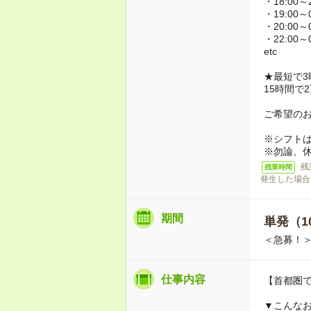
・18:00～2
・19:00～0
・20:00～0
・22:00～0
etc
★最短で3
15時間で
ご希望の
※シフト
※勿論、
残
残業時間
発生した場合
期間
単発（1
＜急募！＞
仕事内容
【首都圏
▼こんな