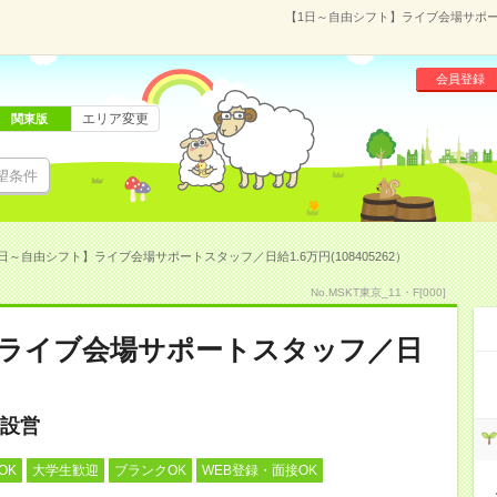
【1日～自由シフト】ライブ会場サポート
会員登録
エリア変更
関東版
望条件
日～自由シフト】ライブ会場サポートスタッフ／日給1.6万円(108405262）
No.MSKT東京_11・F[000]
】ライブ会場サポートスタッフ／日
設営
OK
大学生歓迎
ブランクOK
WEB登録・面接OK