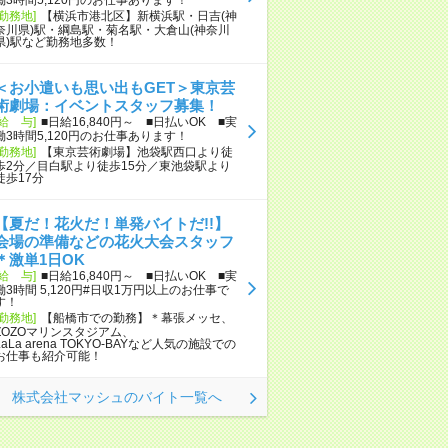
[勤務地]
【横浜市港北区】新横浜駅・日吉(神
奈川県)駅・綱島駅・菊名駅・大倉山(神奈川
県)駅など勤務地多数！
＜お小遣いも思い出もGET＞東京芸
術劇場：イベントスタッフ募集！
[給 与]
■日給16,840円～ ■日払いOK ■実
働3時間5,120円のお仕事あります！
[勤務地]
【東京芸術劇場】池袋駅西口より徒
歩2分／目白駅より徒歩15分／東池袋駅より
徒歩17分
【夏だ！花火だ！単発バイトだ!!】
会場の準備などの花火大会スタッフ
＊激単1日OK
[給 与]
■日給16,840円～ ■日払いOK ■実
働3時間 5,120円#日収1万円以上のお仕事で
す！
[勤務地]
【船橋市での勤務】＊幕張メッセ、
ZOZOマリンスタジアム、
LaLa arena TOKYO-BAYなど人気の施設での
お仕事も紹介可能！
株式会社マッシュのバイト一覧へ