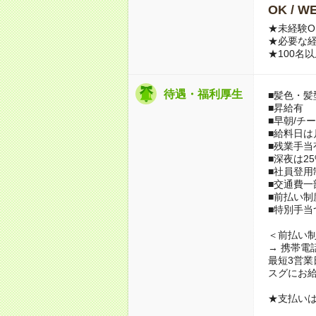
OK / 
★未経験O
★必要な
★100名
待遇・福利厚生
■髪色・髪
■昇給有
■早朝/チ
■給料日は月
■残業手当
■深夜は25
■社員登用
■交通費一
■前払い制
■特別手当
＜前払い
→ 携帯電
最短3営業
スグにお
★支払いは