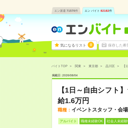
エン派遣
71570
件
エン バイト
82182
件
0
気になるリスト
保存した希
バイトTOP
関東
東京都
品川区
【1
掲載日 :
2026
/
08
/
04
【1日～自由シフト
給1.6万円
イベントスタッフ・会場
職種：
アルバイト
職種未経験OK
社会人未経験