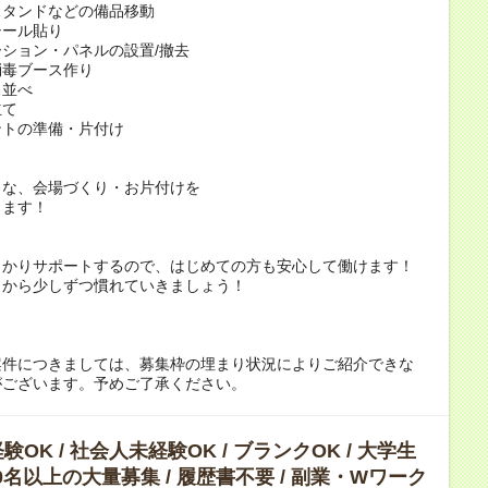
スタンドなどの備品移動
シール貼り
ション・パネルの設置/撤去
消毒ブース作り
ス並べ
立て
ントの準備・片付け
うな、会場づくり・お片付けを
します！
っかりサポートするので、はじめての方も安心して働けます！
とから少しずつ慣れていきましょう！
案件につきましては、募集枠の埋まり状況によりご紹介できな
がございます。予めご了承ください。
OK / 社会人未経験OK / ブランクOK / 大学生
 10名以上の大量募集 / 履歴書不要 / 副業・Wワーク