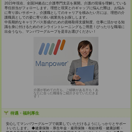
2023年現在、全国34拠点に介護専門支店を展開。介護の現場を理解している
専任担当がフォローします。理想と現実とのギャップに悩んだ際は、お悩み
に寄り添いサポート。介護職としてのキャリアを積みたい方には、理想の介
護職員としての姿に寄り添い就業先をお探しします。
中長期的なキャリアパス形成のための資格取得支援制度、仕事に活かせる知
識を身に付けるためのオンライントレーニングもご用意！ぴったりな職場に
出会うなら、マンパワーグループを是非お選びください！
介護が初めての方も、ご経験がある方も！あ
なたに合った職場をご紹介させていただきま
す！
待遇・福利厚生
安心してマンパワーグループで就業していただけるようにしっかりとサポー
トいたします。 ◆健康保険・厚生年金・雇用保険・有給休暇・健康診断・