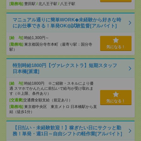
[勤務地]
豊田駅
/
北八王子駅
/
八王子駅
マニュアル通りに簡単WORK◆未経験から好きな時
にお仕事できる！単発OK◎試験監督[アルバイト]
[給 与]
時給1,300円～
[勤務地]
東京都国分寺市本町（最寄り駅：国分寺
気になる！
駅）
特別時給1800円【ヴァレクストラ】短期スタッフ
日本橋[派遣]
[給 与]
時給1800円 ※ご経験・スキルにより優
遇 スマホでかんたんに前払いで給与が受け取れま
す（※上限、条件あり）
[交通費]
交通費全額支給（規定あり）
気になる！
[勤務地]
東京都中央区 東京メトロ 日本橋駅から直
結（徒歩1分）
【日払い・未経験歓迎！】稼ぎたい日にサクッと勤
務！単発・週1日～自由シフトの軽作業[アルバイト]