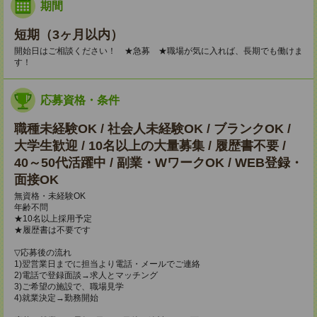
期間
短期（3ヶ月以内）
開始日はご相談ください！ ★急募 ★職場が気に入れば、長期でも働けま
す！
応募資格・条件
職種未経験OK / 社会人未経験OK / ブランクOK /
大学生歓迎 / 10名以上の大量募集 / 履歴書不要 /
40～50代活躍中 / 副業・WワークOK / WEB登録・
面接OK
無資格・未経験OK
年齢不問
★10名以上採用予定
★履歴書は不要です
▽応募後の流れ
1)翌営業日までに担当より電話・メールでご連絡
2)電話で登録面談→求人とマッチング
3)ご希望の施設で、職場見学
4)就業決定→勤務開始