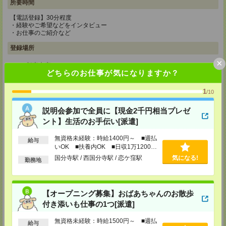
所要時間
【電話登録】30分程度
・経験やご希望などをインタビュー
・お仕事のご紹介など
登録場所
×
CS新宿支店
どちらのお仕事が気になりますか？
〒163-1517
東京都新宿区西新宿 1-6-1 新宿エルタワー 17F
TEL：0120-659-458
1
/10
MAIL：
CS_SHINJUKU@manpowergroup.jp
担当：採用担当
説明会参加で全員に【現金2千円相当プレゼ
ント】生活のお手伝い[派遣]
CS立川支店
〒190-0012
無資格未経験：時給1400円～ ■週払
東京都立川市曙町2-34-7 ファーレイーストビル 8F
給与
TEL：0120-659-460
いOK ■扶養内OK ■日収1万1200円
MAIL：
CS_TACHIKAWA@manpowergroup.jp
以上
国分寺駅 / 西国分寺駅 / 恋ケ窪駅
気になる!
勤務地
担当：採用担当
CS横浜支店
〒220-8136
【オープニング募集】おばあちゃんのお散歩
神奈川県横浜市西区みなとみらい 2-2-1 横浜ランドマークタワー36F
TEL：0120-659-459
付き添いも仕事の1つ[派遣]
MAIL：
CS_YOKOHAMA@manpowergroup.jp
担当：採用担当
無資格未経験：時給1500円～ ■週払
給与