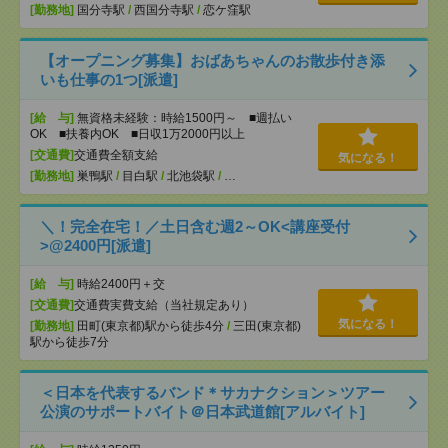
[勤務地]
国分寺駅
/
西国分寺駅
/
恋ケ窪駅
【オープニング募集】おばあちゃんのお散歩付き添
いも仕事の1つ[派遣]
[給 与]
無資格未経験：時給1500円～ ■週払い
OK ■扶養内OK ■日収1万2000円以上
[交通費]
交通費全額支給
気になる！
[勤務地]
巣鴨駅
/
目白駅
/
北池袋駅
/
…
＼！完全在宅！／土日含む週2～OK<講座受付
>@2400円[派遣]
[給 与]
時給2400円＋交
[交通費]
交通費実費支給（当社規定あり）
気になる！
[勤務地]
田町(東京都)駅から徒歩4分
/
三田(東京都)
駅から徒歩7分
＜日本を代表するバンド＊サカナクション＞ツアー
公演のサポートバイト＠日本武道館[アルバイト]