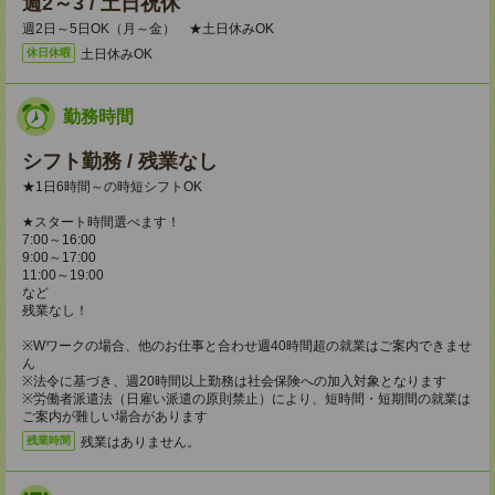
週2～3 / 土日祝休
週2日～5日OK（月～金） ★土日休みOK
土日休みOK
休日休暇
勤務時間
シフト勤務 / 残業なし
★1日6時間～の時短シフトOK
★スタート時間選べます！
7:00～16:00
9:00～17:00
11:00～19:00
など
残業なし！
※Wワークの場合、他のお仕事と合わせ週40時間超の就業はご案内できませ
ん
※法令に基づき、週20時間以上勤務は社会保険への加入対象となります
※労働者派遣法（日雇い派遣の原則禁止）により、短時間・短期間の就業は
ご案内が難しい場合があります
残業はありません。
残業時間