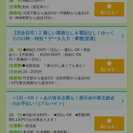
[給 与]
時給1250円～
[交通費]
支給（規定有り）
気になる！
[勤務地]
九段下駅から徒歩5分
/
竹橋駅から徒歩10
分
/
神保町駅から徒歩15分
/
…
【完全在宅！】難しい業務なし＆電話なし！ゆっく
りの11時～時短＊データ入力・事務[派遣]
[給 与]
◆時給1,700円＊日払い・週払いOK＊昇給
あり♪【月収例】 ・約204,000円 （時給1,700
円 × 実働6h × 20日）
[交通費]
◆全額支給 ＊家が少し遠くても安心！
気になる！
[月収例]
20～25万円
[勤務地]
竹芝駅から徒歩2分
/
浜松町駅から徒歩4分
/
大門(東京都)駅から徒歩5分
/
…
＜1日～OK！＞あの有名企業も！展示会や株主総会
のお手伝い！[アルバイト]
[給 与]
■日給16,840円～ ■日払いOK ■実働3時
間5,120円のお仕事あります！
[交通費]
一部支給
気になる！
[勤務地]
東京駅
/
水道橋駅
/
有楽町駅
/
…