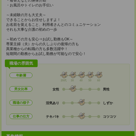
・着替えなどの身体介助
・お風呂やトイレのお手伝い
～未経験の方も大丈夫～
できることからお任せしますよ！
お名前を覚えること、利用者さんとのコミュニケーション
それも大事な介護の初めの一歩
～初めての方も安心⇒お試し勤務もOK～
専業主婦（夫）からの久しぶりの復帰の方も
異業種からの転職の方も多数活躍中！
短期間の勤務からお試し勤務が可能なので安心！
職場の雰囲気
年齢層
20代
30
40
50
60
男女比率
女性
男性
職場の様子
活気あり
しずか
仕事の仕方
テキパキ
コツコツ