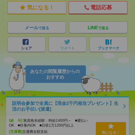
気になる！
電話応募
メール
LINE
で送る
で送る
シェア
ツイート
ブックマーク
あなたの閲覧履歴からの
おすすめ
説明会参加で全員に【現金2千円相当プレゼント】生
活のお手伝い[派遣]
[給 与]
無資格未経験：時給1400円～ ■週払い
OK ■扶養内OK ■日収1万1200円以上
[交通費]
交通費全額支給
気になる！