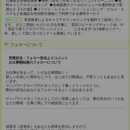
労働者災害補償保険 ◆無料で自宅で学習できるパソコントレーニング◆無
料キャリアカウンセリング ◆各種提携スクールのメニューを優待料金で受
講など【その他】◆リゾート・レジャー・スパ・ショッピング・グルメ・エ
ステなど各施設を特別割引価格にて利用できる優待サービス
有資格者によるキャリアカウンセリングを無料でご提供してい
ポイント！
ます。 またご登録いただいた方を対象に「英語スピーキングチェック会」や
「英語で習うフラワーアレンジメント」、「ときめき片づけ体験セミナー」
等、楽しくて役に立つセミナーも開催しています。
フォローについて
営業担当・フォロー担当よりコメント
お仕事開始後のフォローについて
お仕事が決まって、いざお仕事開始！！
新しい出会いに期待もしつつ、はじめての職場は、戸惑うこともあるかと思
います。
マンパワーグループのスタッフとして働くメリットの１つに、
弊社の担当があなたをフォローするという点があります。
マンパワースタッフさんとしてのご就業にあたっては、弊社担当がいつもあ
なたの職場・仕事に関しての相談役になります。
就業先（派遣先）もあなたも両者を担当しますので、