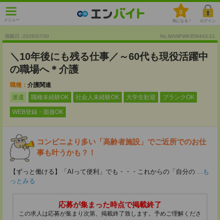
0
メニュー
気になる！
ログイン
掲載日 :2026
/
07
/
30
No.MANPWK856443-21
＼10年後にも残る仕事／～60代も現役活躍中
の職場へ＊介護
職種：
介護関連
派遣
職種未経験OK
社会人未経験OK
大学生歓迎
ブランクOK
WEB登録・面接OK
コンビニより多い「高齢者施設」でご近所でのお仕
事も叶うかも？！
【ずっと働ける】「AIって便利」でも・・・これからの「自分の
...も
っとみる
応募が集まった時点で掲載終了
この求人は応募が集まり次第、掲載終了致します。予めご理解くださ