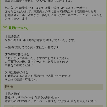
就業先の環境も理解している強い味方になれますよ。
気に入った就業先では、あなたは長く続けられるようにサポート
困ったことがあれば、就業先との間に立って解決に向けて調整をしたり
お電話やメール・対面など あなたに合ったツールでコミュニケーションを
とってまいります！
登録について
【電話登録】
来社不要！30分程度のお電話で登録が完了いたします。
★登録に際しての予約・来社は不要です★
(1)WEB応募の場合
こちらからご連絡いたしますのでお待ちください。
ご応募頂いた後、案内メールをお送りしますので
内容をご確認ください。
(2)電話応募の場合
お時間のあるときにお電話にてご応募いただければ
その場で登録も可能です。
持ち物
【電話登録】
弊社HPよりマイページ作成をお願いします
電話での登録の際に、マイページ作成をいただいた旨をお伝えください。