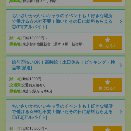
[勤務地]
新宿駅
/
新宿三丁目駅
ちいさいかわいいキャラのイベントも！好きな場所
で働ける☆来社不要！働いたその日に給料もらえる
◎/T1[アルバイト]
[給 与]
日給13,000円～
[勤務地]
東京都新宿区新宿（最寄り駅：新宿駅）
気になる！
給与即払いOK！高時給！土日休み！ピッキング・検
品等[派遣]
[給 与]
時給1300円
[交通費]
交通費支給有り
気になる！
[勤務地]
東所沢駅から車6分
ちいさいかわいいキャラのイベントも！好きな場所
で働ける☆来社不要！働いたその日に給料もらえる
◎/T1[アルバイト]
[給 与]
日給13,000円～