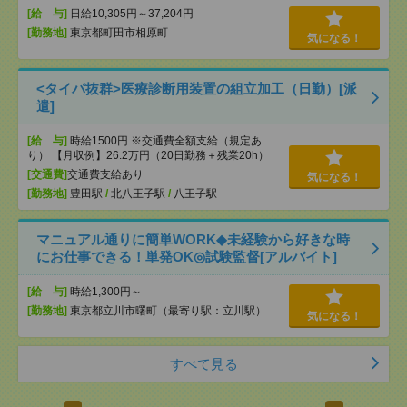
[給 与]
日給10,305円～37,204円
[勤務地]
東京都町田市相原町
気になる！
<タイパ抜群>医療診断用装置の組立加工（日勤）[派
遣]
[給 与]
時給1500円 ※交通費全額支給（規定あ
り） 【月収例】26.2万円（20日勤務＋残業20h）
[交通費]
交通費支給あり
気になる！
[勤務地]
豊田駅
/
北八王子駅
/
八王子駅
マニュアル通りに簡単WORK◆未経験から好きな時
にお仕事できる！単発OK◎試験監督[アルバイト]
[給 与]
時給1,300円～
[勤務地]
東京都立川市曙町（最寄り駅：立川駅）
気になる！
すべて見る