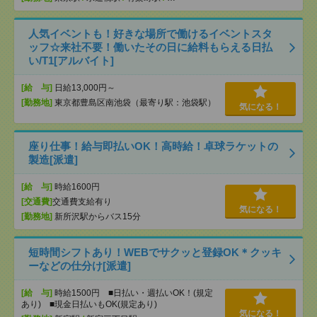
人気イベントも！好きな場所で働けるイベントスタ
ッフ☆来社不要！働いたその日に給料もらえる日払
い/T1[アルバイト]
[給 与]
日給13,000円～
[勤務地]
東京都豊島区南池袋（最寄り駅：池袋駅）
気になる！
座り仕事！給与即払いOK！高時給！卓球ラケットの
製造[派遣]
[給 与]
時給1600円
[交通費]
交通費支給有り
気になる！
[勤務地]
新所沢駅からバス15分
短時間シフトあり！WEBでサクッと登録OK＊クッキ
ーなどの仕分け[派遣]
[給 与]
時給1500円 ■日払い・週払いOK！(規定
あり) ■現金日払いもOK(規定あり)
気になる！