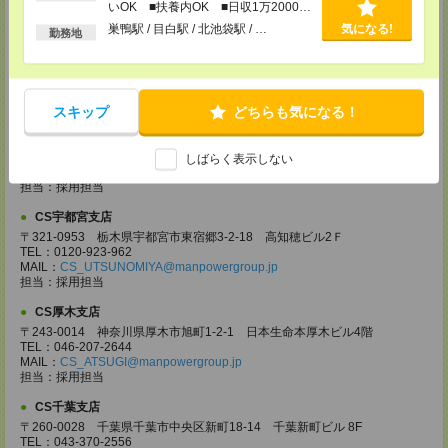
いOK ■扶養内OK ■日収1万2000円
CS大宮支店
以上
巣鴨駅 / 目白駅 / 北池袋駅 / …
気になる!
〒330-0854 埼玉県さいたま市大宮区桜木町 1-10-16 シーノ大宮ノース
勤務地
ウイング 9階
TEL：0120-769-355
MAIL：
CS_OMIYA@manpowergroup.jp
担当：採用担当
スキップ
どちらも気になる！
CS高崎支店
〒370-0831 群馬県高崎市あら町167 高崎第一生命ビルディング11Ｆ
TEL：027-320-6558
しばらく表示しない
MAIL：
CS_TAKASAKI@manpowergroup.jp
担当：採用担当
CS宇都宮支店
〒321-0953 栃木県宇都宮市東宿郷3-2-18 高知穂ビル2Ｆ
TEL：0120-923-962
MAIL：
CS_UTSUNOMIYA@manpowergroup.jp
担当：採用担当
CS厚木支店
〒243-0014 神奈川県厚木市旭町1-2-1 日本生命本厚木ビル4階
TEL：046-207-2644
MAIL：
CS_ATSUGI@manpowergroup.jp
担当：採用担当
CS千葉支店
〒260-0028 千葉県千葉市中央区新町18-14 千葉新町ビル 8F
TEL：043-370-2556