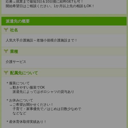
応募→就業まで最短3日＆10日後に給料GETも可！
開始希望日はご相談ください。1か月以上先の相談もOK！
派遣先の概要
社名
人気大手介護施設～老舗小規模介護施設まで！
業種
介護サービス
配属先について
＊服装について
→動きやすい服装でOK
派遣先によってはポロシャツの貸与あり
＊お休みについて
→ご希望お聞かせください！
子育て・家事優先で／はじめは日数少なめで
などなど
＊産休育休取得実績あり！