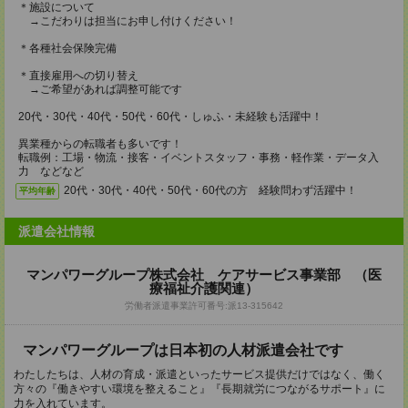
＊施設について
→こだわりは担当にお申し付けください！
＊各種社会保険完備
＊直接雇用への切り替え
→ご希望があれば調整可能です
20代・30代・40代・50代・60代・しゅふ・未経験も活躍中！
異業種からの転職者も多いです！
転職例：工場・物流・接客・イベントスタッフ・事務・軽作業・データ入
力 などなど
20代・30代・40代・50代・60代の方 経験問わず活躍中！
平均年齢
派遣会社情報
マンパワーグループ株式会社 ケアサービス事業部 （医
療福祉介護関連）
労働者派遣事業許可番号:派13-315642
マンパワーグループは日本初の人材派遣会社です
わたしたちは、人材の育成・派遣といったサービス提供だけではなく、働く
方々の『働きやすい環境を整えること』『長期就労につながるサポート』に
力を入れています。