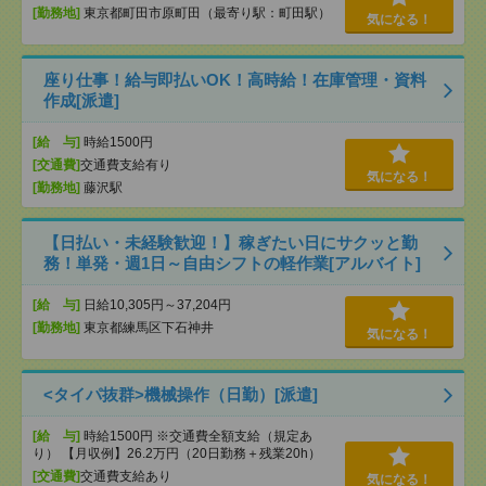
[勤務地]
東京都町田市原町田（最寄り駅：町田駅）
気になる！
座り仕事！給与即払いOK！高時給！在庫管理・資料
作成[派遣]
[給 与]
時給1500円
[交通費]
交通費支給有り
気になる！
[勤務地]
藤沢駅
【日払い・未経験歓迎！】稼ぎたい日にサクッと勤
務！単発・週1日～自由シフトの軽作業[アルバイト]
[給 与]
日給10,305円～37,204円
[勤務地]
東京都練馬区下石神井
気になる！
<タイパ抜群>機械操作（日勤）[派遣]
[給 与]
時給1500円 ※交通費全額支給（規定あ
り） 【月収例】26.2万円（20日勤務＋残業20h）
[交通費]
交通費支給あり
気になる！