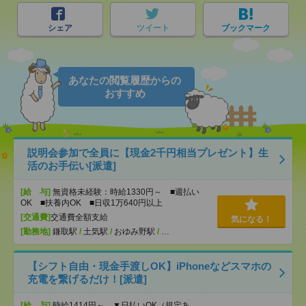
シェア
ツイート
ブックマーク
あなたの閲覧履歴からの
おすすめ
説明会参加で全員に【現金2千円相当プレゼント】生
活のお手伝い[派遣]
[給 与]
無資格未経験：時給1330円～ ■週払い
OK ■扶養内OK ■日収1万640円以上
[交通費]
交通費全額支給
気になる！
[勤務地]
鎌取駅
/
土気駅
/
おゆみ野駅
/
…
【シフト自由・現金手渡しOK】iPhoneなどスマホの
充電を繋げるだけ！[派遣]
[給 与]
時給1414円～ ▼日払いOK（規定あ