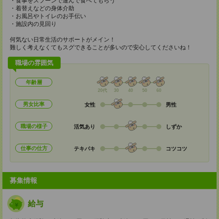
・食事をスプーンで運んで食べてもらう
・着替えなどの身体介助
・お風呂やトイレのお手伝い
・施設内の見回り
何気ない日常生活のサポートがメイン！
難しく考えなくてもスグできることが多いので安心してくださいね！
職場の雰囲気
年齢層
20代
30
40
50
60
男女比率
女性
男性
職場の様子
活気あり
しずか
仕事の仕方
テキパキ
コツコツ
募集情報
給与