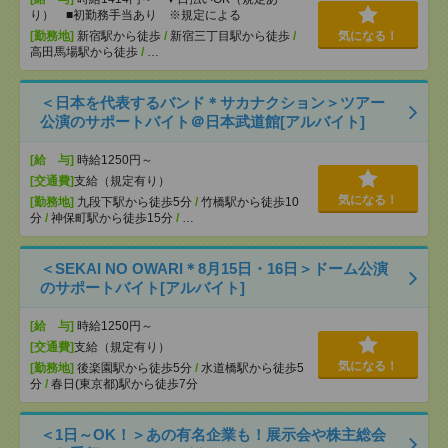
り） ■初勤務手当あり ※規定による
[勤務地]
新宿駅から徒歩
/
新宿三丁目駅から徒歩
/
気になる！
高田馬場駅から徒歩
/
…
＜日本を代表するバンド＊サカナクション＞ツアー
公演のサポートバイト＠日本武道館[アルバイト]
[給 与]
時給1250円～
[交通費]
支給（規定有り）
気になる！
[勤務地]
九段下駅から徒歩5分
/
竹橋駅から徒歩10
分
/
神保町駅から徒歩15分
/
…
＜SEKAI NO OWARI＊8月15日・16日＞ドーム公演
のサポートバイト[アルバイト]
[給 与]
時給1250円～
[交通費]
支給（規定有り）
気になる！
[勤務地]
後楽園駅から徒歩5分
/
水道橋駅から徒歩5
分
/
春日(東京都)駅から徒歩7分
＜1日～OK！＞あの有名企業も！展示会や株主総会