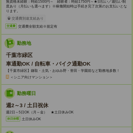
無資格未経験：時給1500円～ 経験者：時給1750円～★日払い／週払い制
度あり（月払いも選べます）※稼働開始時は手続き完了次第のお支払いとな
ります。
交通費別途支給あり
交通費全額支給※規定有
交通費
勤務地
千葉市緑区
車通勤OK / 自転車・バイク通勤OK
【千葉市緑区】鎌取・土気・おゆみ野・誉田・学園前など勤務地多数！
＜シニア向けマンション＞
勤務曜日
週2～3 / 土日祝休
週2日～5日OK（月～金） ★土日休みOK
土日休みOK
休日休暇