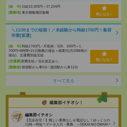
[給 与]
日給10,305円～37,204円
[勤務地]
東京都板橋区板橋
気になる！
＼11/30までの短期！／未経験から時給1700円！集荷
作業[派遣]
[給 与]
時給1700円／月収例：328、100円＝1、
700円×8時間×21日勤務の場合＋残業代(月20時間の
場合)、交通費別途支給
気になる！
[交通費]
実費支給／当社規定あり。
[勤務地]
徳宿駅から車5分
/
涸沼駅から車12分
すべて見る
編集部イチオシ
【完全在宅！】難しい業務なし＆電話なし！ゆっくりの
11時～時短＊データ入力・事務、＜SEKAI NO OWARI＊