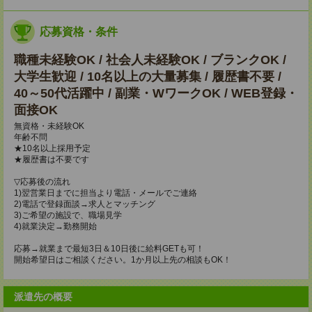
応募資格・条件
職種未経験OK / 社会人未経験OK / ブランクOK /
大学生歓迎 / 10名以上の大量募集 / 履歴書不要 /
40～50代活躍中 / 副業・WワークOK / WEB登録・
面接OK
無資格・未経験OK
年齢不問
★10名以上採用予定
★履歴書は不要です
▽応募後の流れ
1)翌営業日までに担当より電話・メールでご連絡
2)電話で登録面談→求人とマッチング
3)ご希望の施設で、職場見学
4)就業決定→勤務開始
応募→就業まで最短3日＆10日後に給料GETも可！
開始希望日はご相談ください。1か月以上先の相談もOK！
派遣先の概要