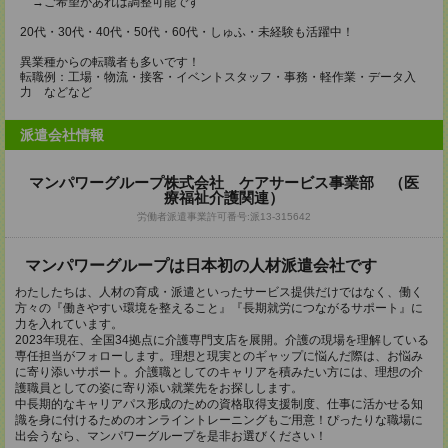
→ご希望があれば調整可能です
20代・30代・40代・50代・60代・しゅふ・未経験も活躍中！
異業種からの転職者も多いです！
転職例：工場・物流・接客・イベントスタッフ・事務・軽作業・データ入
力 などなど
派遣会社情報
マンパワーグループ株式会社 ケアサービス事業部 （医
療福祉介護関連）
労働者派遣事業許可番号:派13-315642
マンパワーグループは日本初の人材派遣会社です
わたしたちは、人材の育成・派遣といったサービス提供だけではなく、働く
方々の『働きやすい環境を整えること』『長期就労につながるサポート』に
力を入れています。
2023年現在、全国34拠点に介護専門支店を展開。介護の現場を理解している
専任担当がフォローします。理想と現実とのギャップに悩んだ際は、お悩み
に寄り添いサポート。介護職としてのキャリアを積みたい方には、理想の介
護職員としての姿に寄り添い就業先をお探しします。
中長期的なキャリアパス形成のための資格取得支援制度、仕事に活かせる知
識を身に付けるためのオンライントレーニングもご用意！ぴったりな職場に
出会うなら、マンパワーグループを是非お選びください！