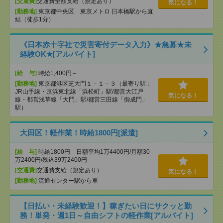
[交通費]
交通費全額支給（規定あり）
気になる！
[勤務地]
東京都中央区 東京メトロ 日本橋駅から直
結（徒歩1分）
《日本赤十字社で災害寄付データ入力》★急募★未
経験OK★[アルバイト]
[給 与]
時給1,400円～
[勤務地]
東京都港区芝大門１－１－３（最寄り駅：
JR山手線・京浜東北線「浜松町」駅/都営大江戸
気になる！
線・都営浅草線「⼤⾨」駅/都営三田線「御成⾨」
駅）
大田区！軽作業！時給1800円[派遣]
[給 与]
時給1800円 日額平均1万4400円/月額30
万2400円/残込39万2400円
[交通費]
交通費支給（規定あり）
気になる！
[勤務地]
流通センター駅から車
【日払い・未経験歓迎！】稼ぎたい日にサクッと勤
務！単発・週1日～自由シフトの軽作業[アルバイト]