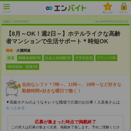
0
メニュー
気になる！
ログイン
掲載日 :2026
/
08
/
03
No.MANPWK903109-14
【8月～OK！週2日～】ホテルライクな高齢
者マンションで生活サポート＊時短OK
職種：
介護関連
派遣
職種未経験OK
社会人未経験OK
大学生歓迎
ブランクOK
WEB登録・面接OK
自由なシフト＊7時～、11時～、16時～など好きな
勤務時間×好きな曜日で働く！
▼高級ホテルのようなキレイな職場で介護のお仕事！入居者さんは
...
もっとみる
応募が集まった時点で掲載終了
この求人は応募が集まり次第、掲載終了致します。予めご理解くださ