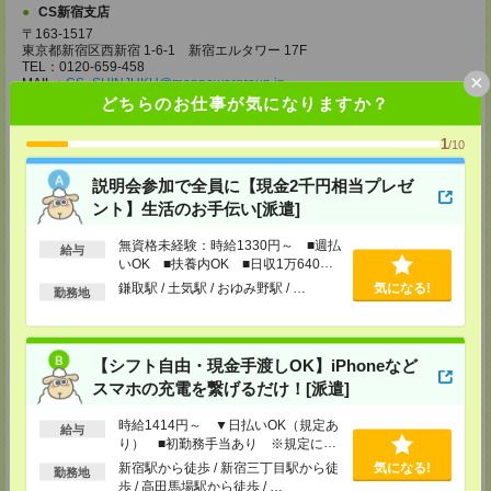
CS新宿支店
〒163-1517
東京都新宿区西新宿 1-6-1 新宿エルタワー 17F
TEL：0120-659-458
×
MAIL：
CS_SHINJUKU@manpowergroup.jp
担当：採用担当
どちらのお仕事が気になりますか？
CS立川支店
1
/10
〒190-0012
東京都立川市曙町2-34-7 ファーレイーストビル 8F
説明会参加で全員に【現金2千円相当プレゼ
TEL：0120-659-460
MAIL：
CS_TACHIKAWA@manpowergroup.jp
ント】生活のお手伝い[派遣]
担当：採用担当
無資格未経験：時給1330円～ ■週払
給与
CS横浜支店
いOK ■扶養内OK ■日収1万640円
〒220-8136
以上
鎌取駅 / 土気駅 / おゆみ野駅 / …
気になる!
神奈川県横浜市西区みなとみらい 2-2-1 横浜ランドマークタワー36F
勤務地
TEL：0120-659-459
MAIL：
CS_YOKOHAMA@manpowergroup.jp
担当：採用担当
【シフト自由・現金手渡しOK】iPhoneなど
CS大宮支店
スマホの充電を繋げるだけ！[派遣]
〒330-0854 埼玉県さいたま市大宮区桜木町 1-10-16 シーノ大宮ノース
ウイング 9階
時給1414円～ ▼日払いOK（規定あ
TEL：0120-769-355
給与
り） ■初勤務手当あり ※規定によ
MAIL：
CS_OMIYA@manpowergroup.jp
担当：採用担当
る
新宿駅から徒歩 / 新宿三丁目駅から徒
気になる!
勤務地
歩 / 高田馬場駅から徒歩 / …