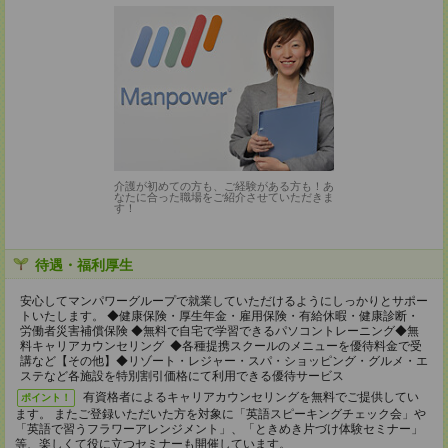
介護が初めての方も、ご経験がある方も！あ
なたに合った職場をご紹介させていただきま
す！
待遇・福利厚生
安心してマンパワーグループで就業していただけるようにしっかりとサポー
トいたします。 ◆健康保険・厚生年金・雇用保険・有給休暇・健康診断・
労働者災害補償保険 ◆無料で自宅で学習できるパソコントレーニング◆無
料キャリアカウンセリング ◆各種提携スクールのメニューを優待料金で受
講など【その他】◆リゾート・レジャー・スパ・ショッピング・グルメ・エ
ステなど各施設を特別割引価格にて利用できる優待サービス
有資格者によるキャリアカウンセリングを無料でご提供してい
ポイント！
ます。 またご登録いただいた方を対象に「英語スピーキングチェック会」や
「英語で習うフラワーアレンジメント」、「ときめき片づけ体験セミナー」
等、楽しくて役に立つセミナーも開催しています。