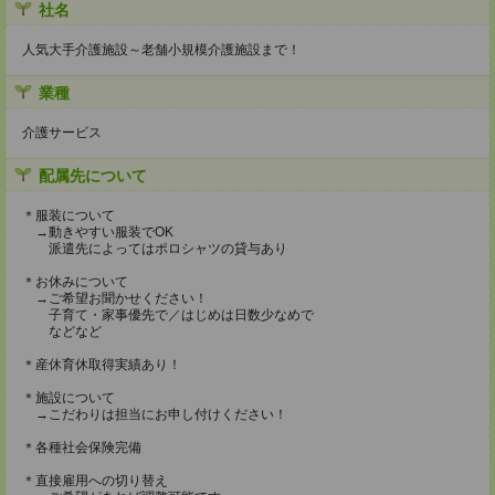
社名
人気大手介護施設～老舗小規模介護施設まで！
業種
介護サービス
配属先について
＊服装について
→動きやすい服装でOK
派遣先によってはポロシャツの貸与あり
＊お休みについて
→ご希望お聞かせください！
子育て・家事優先で／はじめは日数少なめで
などなど
＊産休育休取得実績あり！
＊施設について
→こだわりは担当にお申し付けください！
＊各種社会保険完備
＊直接雇用への切り替え