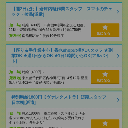
【週2日だけ】倉庫内軽作業スタッフ スマホのチェ
ック・検品[派遣]
[給 与]
時給1400円 ※実働8時間を超える勤務、
22時～翌5時勤務の場合25％割増：時給1750円
気になる！
[勤務地]
南船橋駅から徒歩10分程度
【座り＆手作業中心】香水shopの梱包スタッフ ★副
業OK ★週1日からOK ★1日1時間からOK[アルバイ
ト]
[給 与]
時給1,400円～
[勤務地]
東京都千代田区内神田2丁目14番12号 星屋
気になる！
第六ビル402号（最寄り駅：神田駅）
特別時給1800円【ヴァレクストラ】短期スタッフ
日本橋[派遣]
[給 与]
時給1800円 ※ご経験・スキルにより優
遇 スマホでかんたんに前払いで給与が受け取れま
す（※上限、条件あり）