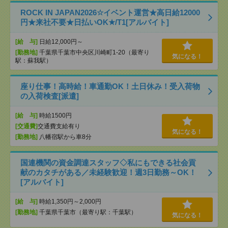
ROCK IN JAPAN2026☆イベント運営★高日給12000
円★来社不要★日払いOK★/T1[アルバイト]
[給 与]
日給12,000円～
[勤務地]
千葉県千葉市中央区川崎町1-20（最寄り
気になる！
駅：蘇我駅）
座り仕事！高時給！車通勤OK！土日休み！受入荷物
の入荷検査[派遣]
[給 与]
時給1500円
[交通費]
交通費支給有り
気になる！
[勤務地]
八幡宿駅から車8分
国連機関の資金調達スタッフ◇私にもできる社会貢
献のカタチがある／未経験歓迎！週3日勤務～OK！
[アルバイト]
[給 与]
時給1,350円～2,000円
[勤務地]
千葉県千葉市（最寄り駅：千葉駅）
気になる！