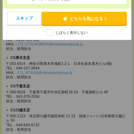
CS高崎支店
〒370-0831 群馬県高崎市あら町167 高崎第一生命ビルディング11Ｆ
TEL：027-320-6558
MAIL：
CS_TAKASAKI@manpowergroup.jp
スキップ
どちらも気になる！
担当：採用担当
CS宇都宮支店
しばらく表示しない
〒321-0953 栃木県宇都宮市東宿郷3-2-18 高知穂ビル2Ｆ
TEL：0120-923-962
MAIL：
CS_UTSUNOMIYA@manpowergroup.jp
担当：採用担当
CS厚木支店
〒243-0014 神奈川県厚木市旭町1-2-1 日本生命本厚木ビル4階
TEL：046-207-2644
MAIL：
CS_ATSUGI@manpowergroup.jp
担当：採用担当
CS千葉支店
〒260-0028 千葉県千葉市中央区新町18-14 千葉新町ビル 8F
TEL：043-370-2556
担当：採用担当
CS川越支店
〒350-1123 埼玉県川越市脇田本町 11-15 損保ジャパン日本興亜川越ビ
ル 5F
TEL：048-643-6132
担当：採用担当