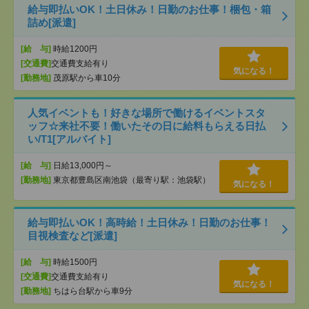
給与即払いOK！土日休み！日勤のお仕事！梱包・箱
詰め[派遣]
[給 与]
時給1200円
[交通費]
交通費支給有り
気になる！
[勤務地]
茂原駅から車10分
人気イベントも！好きな場所で働けるイベントスタ
ッフ☆来社不要！働いたその日に給料もらえる日払
い/T1[アルバイト]
[給 与]
日給13,000円～
[勤務地]
東京都豊島区南池袋（最寄り駅：池袋駅）
気になる！
給与即払いOK！高時給！土日休み！日勤のお仕事！
目視検査など[派遣]
[給 与]
時給1500円
[交通費]
交通費支給有り
気になる！
[勤務地]
ちはら台駅から車9分