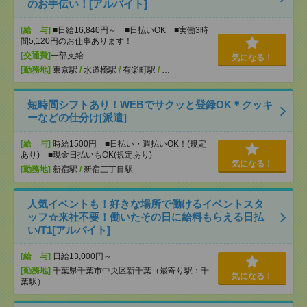
のお手伝い！[アルバイト]
[給 与]
■日給16,840円～ ■日払いOK ■実働3時
間5,120円のお仕事あります！
[交通費]
一部支給
気になる！
[勤務地]
東京駅
/
水道橋駅
/
有楽町駅
/
…
短時間シフトあり！WEBでサクッと登録OK＊クッキ
ーなどの仕分け[派遣]
[給 与]
時給1500円 ■日払い・週払いOK！(規定
あり) ■現金日払いもOK(規定あり)
気になる！
[勤務地]
新宿駅
/
新宿三丁目駅
人気イベントも！好きな場所で働けるイベントスタ
ッフ☆来社不要！働いたその日に給料もらえる日払
い/T1[アルバイト]
[給 与]
日給13,000円～
[勤務地]
千葉県千葉市中央区新千葉（最寄り駅：千
気になる！
葉駅）