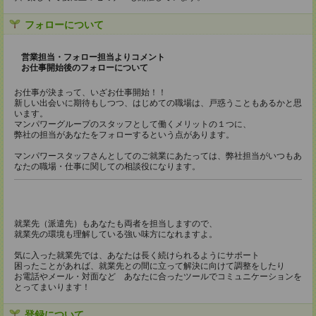
フォローについて
営業担当・フォロー担当よりコメント
お仕事開始後のフォローについて
お仕事が決まって、いざお仕事開始！！
新しい出会いに期待もしつつ、はじめての職場は、戸惑うこともあるかと思
います。
マンパワーグループのスタッフとして働くメリットの１つに、
弊社の担当があなたをフォローするという点があります。
マンパワースタッフさんとしてのご就業にあたっては、弊社担当がいつもあ
なたの職場・仕事に関しての相談役になります。
就業先（派遣先）もあなたも両者を担当しますので、
就業先の環境も理解している強い味方になれますよ。
気に入った就業先では、あなたは長く続けられるようにサポート
困ったことがあれば、就業先との間に立って解決に向けて調整をしたり
お電話やメール・対面など あなたに合ったツールでコミュニケーションを
とってまいります！
登録について