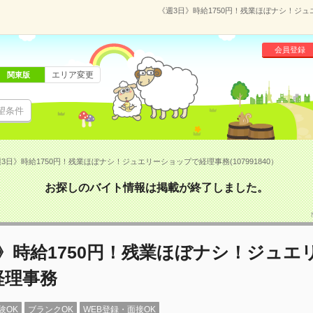
《週3日》時給1750円！残業ほぼナシ！ジュエ
会員登録
エリア変更
関東版
望条件
3日》時給1750円！残業ほぼナシ！ジュエリーショップで経理事務(107991840）
お探しのバイト情報は掲載が終了しました。
》時給1750円！残業ほぼナシ！ジュエ
経理事務
験OK
ブランクOK
WEB登録・面接OK