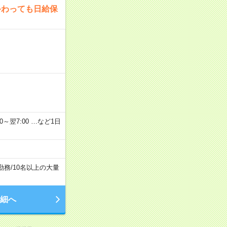
終わっても日給保
2：00～翌7:00 …など1日
勤務
/
10名以上の大量
細へ