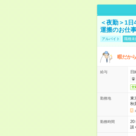
＜夜勤＞1日
運搬のお仕
アルバイト
職種未
暇だか
日
給与
交
東
勤務地
秋
2
勤務時間
談