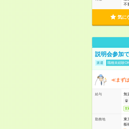
不
気に
説明会参加で
派遣
職種未経験O
≪まずは
無
給与
交
東
勤務地
板