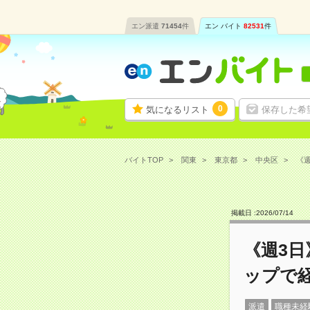
エン派遣
71454
件
エン バイト
82531
件
0
気になるリスト
保存した希
バイトTOP
関東
東京都
中央区
《週
掲載日 :
2026
/
07
/
14
《週3日
ップで
派遣
職種未経