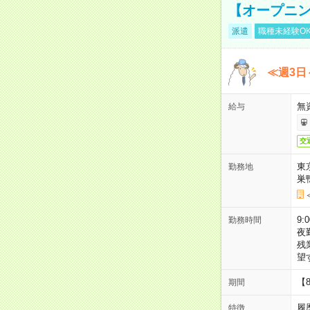
【オープニン
派遣
職種未経験O
≪週3日
無
給与
交
東
勤務地
巣
9:
勤務時間
夜
残
望
【
期間
履
特徴