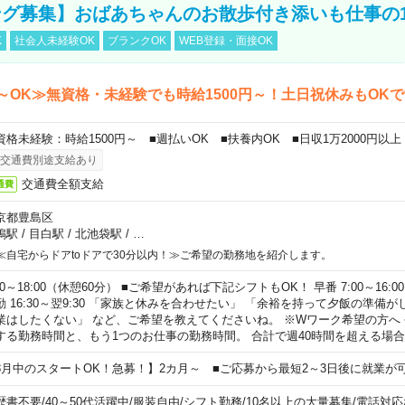
グ募集】おばあちゃんのお散歩付き添いも仕事の
K
社会人未経験OK
ブランクOK
WEB登録・面接OK
～OK≫無資格・未経験でも時給1500円～！土日祝休みもOK
資格未経験：時給1500円～ ■週払いOK ■扶養内OK ■日収1万2000円以上
交通費別途支給あり
交通費全額支給
通費
京都豊島区
鴨駅
/
目白駅
/
北池袋駅
/
…
≪自宅からドアtoドアで30分以内！≫ご希望の勤務地を紹介します。
00～18:00（休憩60分） ■ご希望があれば下記シフトもOK！ 早番 7:00～16:00 遅
勤 16:30～翌9:30 「家族と休みを合わせたい」 「余裕を持って夕飯の準備
業はしたくない」 など、ご希望を教えてくださいね。 ※Wワーク希望の方へ
する勤務時間と、もう1つのお仕事の勤務時間。 合計で週40時間を超える場
8月中のスタートOK！急募！】2カ月～ ■ご応募から最短2～3日後に就業が
歴書不要
/
40～50代活躍中
/
服装自由
/
シフト勤務
/
10名以上の大量募集
/
電話対応