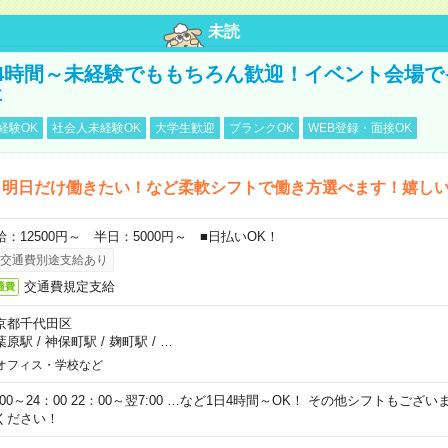
未読
4時間～未経験でももちろん歓迎！イベント会場で
事
経験OK
社会人未経験OK
大学生歓迎
ブランクOK
WEB登録・面接OK
ら明日だけ働きたい！など柔軟シフトで働き方選べます！嬉し
給：12500円～ 半日：5000円～ ■日払いOK！
交通費別途支給あり
交通費規定支給
通費
京都千代田区
葉原駅
/
神保町駅
/
麹町駅
/
…
オフィス・学校など
0:00～24：00 22：00～翌7:00 …など1日4時間～OK！ その他シフトもござ
ください！