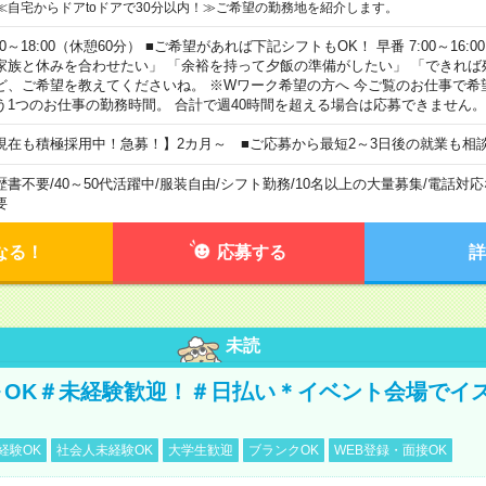
≪自宅からドアtoドアで30分以内！≫ご希望の勤務地を紹介します。
00～18:00（休憩60分） ■ご希望があれば下記シフトもOK！ 早番 7:00～16:00 遅
家族と休みを合わせたい」 「余裕を持って夕飯の準備がしたい」 「できれば
ど、ご希望を教えてくださいね。 ※Wワーク希望の方へ 今ご覧のお仕事で希
う1つのお仕事の勤務時間。 合計で週40時間を超える場合は応募できません。
現在も積極採用中！急募！】2カ月～ ■ご応募から最短2～3日後の就業も相
歴書不要
/
40～50代活躍中
/
服装自由
/
シフト勤務
/
10名以上の大量募集
/
電話対応
要
なる！
応募する
詳
未読
～OK＃未経験歓迎！＃日払い＊イベント会場でイ
経験OK
社会人未経験OK
大学生歓迎
ブランクOK
WEB登録・面接OK