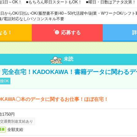
短1日～OK！ ■もちろん即日スタートもOK！ ■曜日・日数はアナタ次第！
1日からOK
/
日払いOK
/
履歴書不要
/
40～50代活躍中
/
副業・WワークOK
/
シフト
集
/
電話対応なし
/
パソコンスキル不要
なる！
応募する
詳
未読
円＊完全在宅！KADOKAWA！書籍データに関わる
接OK
OKAWA〇本のデータに関するお仕事！ほぼ在宅！
1750円
交通費別途支給あり
全額支給
通費