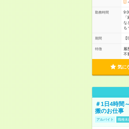
9:
勤務時間
「
な
も
【
期間
履
特徴
不
気に
＃1日4時間
搬のお仕事
アルバイト
職種未