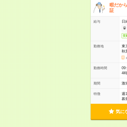
暇だか
証
日
給与
交
東
勤務地
秋
09
勤務時間
4
激
期間
週
特徴
募
気に