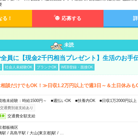
要
なる！
応募する
詳
未読
全員に【現金2千円相当プレゼント】生活のお手
K
社会人未経験OK
ブランクOK
WEB登録・面接OK
相談だけでもOK！≫日収1.2万円以上で週3日～＆土日休みも
資格未経験：時給1500円～ ■週払いOK ■扶養内OK ■日収1万2000円以上
交通費別途支給あり
交通費全額支給
通費
京都板橋区
橋駅
/
高島平駅
/
大山(東京都)駅
/
…