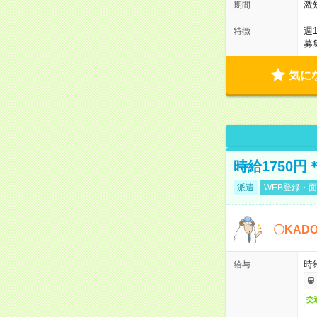
激
期間
週
特徴
募
気に
時給1750
派遣
WEB登録・面
〇KAD
時給
給与
交