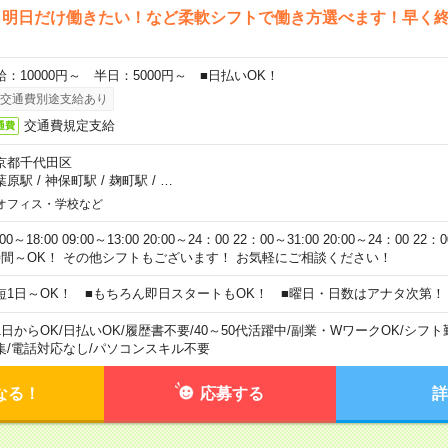
ら明日だけ働きたい！など柔軟シフトで働き方選べます！早く
給：10000円～ 半日：5000円～ ■日払いOK！
交通費別途支給あり
交通費規定支給
通費
京都千代田区
葉原駅
/
神保町駅
/
麹町駅
/
…
オフィス・学校など
:00～18:00 09:00～13:00 20:00～24：00 22：00～31:00 20:00～24：00 2
時間～OK！ その他シフトもございます！ お気軽にご相談ください！
短1日～OK！ ■もちろん即日スタートもOK！ ■曜日・日数はアナタ次第！
1日からOK
/
日払いOK
/
履歴書不要
/
40～50代活躍中
/
副業・WワークOK
/
シフト
集
/
電話対応なし
/
パソコンスキル不要
なる！
応募する
詳